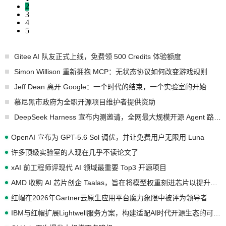
2
3
4
5
Gitee AI 队友正式上线，免费领 500 Credits 体验额度
Simon Willison 重新拥抱 MCP：无状态协议如何改变游戏规则
Jeff Dean 离开 Google：一个时代的结束，一个实验室的开始
慕尼黑市政府为全职开源项目维护者提供资助
DeepSeek Harness 宣布内测邀请，全网最大规模开源 Agent 路演现场诞生
OpenAI 宣布为 GPT-5.6 Sol 调优，并让免费用户无限用 Luna
许多顶级实验室的人现在几乎不读论文了
xAI 前工程师评现代 AI 领域最重要 Top3 开源项目
AMD 收购 AI 芯片创企 Taalas，旨在将模型权重刻进芯片以提升推理性能
红帽在2026年Gartner云原生应用平台魔力象限中被评为领导者
IBM与红帽扩展Lightwell服务方案，构建适配AI时代开源生态的可信基础设施