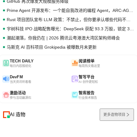
GitHub 再次爆发大规模服务降级
Prime Agent 开源发布：一个能自我改进的编程 Agent，ARC-AGI 3 超越人类专家基线
Rust 项目团队宣布 LLM 政策：不禁止，但你要承认哪些代码不是你写的
宇树科技 IPO 战略配售曝光：DeepSeek 获配 93.3 万股，锁定 36 个月
潮起潮落，你我仍在 | 2026 腾讯云粤港澳大湾区架构师峰会
马斯克 AI 百科项目 Grokipedia 被曝数月未更新
TECH DAILY
阅读榜单
每日内容报纸化
每周热文看这里
DevFM
智写平台
当天资讯听着看
AI 创作更轻松
激励活动
智库报告
参与活动赢源石
行业技术报告
AI 造物
更多造物项目