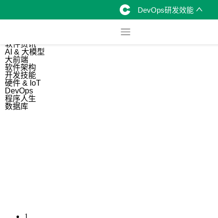
DevOps研发效能
综合
开源资讯
软件资讯
AI & 大模型
大前端
软件架构
开发技能
硬件 & IoT
DevOps
程序人生
数据库
1