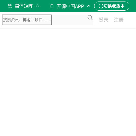
媒体矩阵
开源中国APP
切换老版本
登录
注册