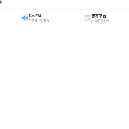
模型
DevFM
智写平台
当天资讯听着看
AI 创作更轻松