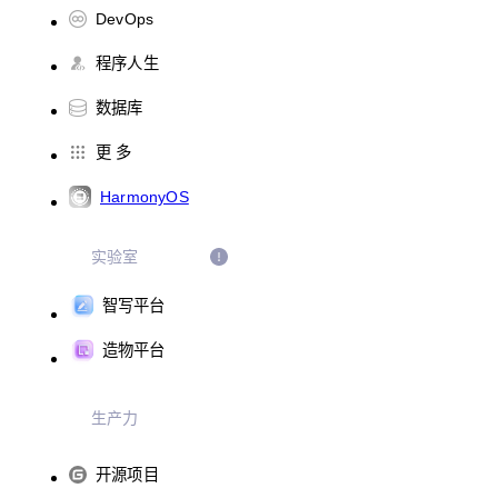
DevOps
程序人生
数据库
更 多
HarmonyOS
实验室
智写平台
造物平台
生产力
开源项目