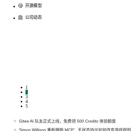
开源模型
公司动态
1
2
3
4
5
Gitee AI 队友正式上线，免费领 500 Credits 体验额度
Simon Willison 重新拥抱 MCP：无状态协议如何改变游戏规则