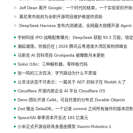
Jeff Dean 离开 Google：一个时代的结束，一个实验室的开始
慕尼黑市政府为全职开源项目维护者提供资助
DeepSeek Harness 宣布内测邀请，全网最大规模开源 Age
宇树科技 IPO 战略配售曝光：DeepSeek 获配 93.3 万股，锁定
潮起潮落，你我仍在 | 2026 腾讯云粤港澳大湾区架构师峰会
马斯克 AI 百科项目 Grokipedia 被曝数月未更新
Solon I18n：三种解析器，零样板代码
张一鸣的三次否决：字节跳动为什么不蒸馏
让非法状态不可表示：一篇关于 ADT 的帖子在 Reddit 火了
Cloudflare 开源内部企业 AI 平台 Cloudflare OS
Deno 团队开源 Celld，可自托管的分布式 Durable Objects
Zed 推出 DeltaDB，一个记录 commit 之间所有操作的版本控
SpaceXAI 单季资本开支达 183 亿美元
小米正式开源自研具身基座模型 Xiaomi-Robotics-1