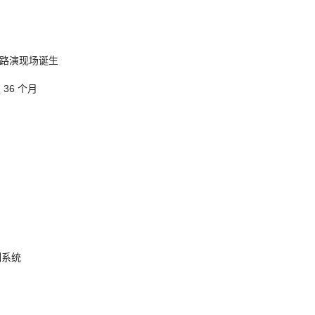
nt 路演现场诞生
 36 个月
制系统