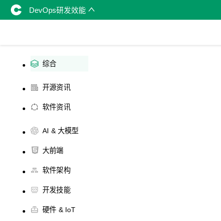
DevOps研发效能
综合
开源资讯
软件资讯
AI & 大模型
大前端
软件架构
开发技能
硬件 & IoT