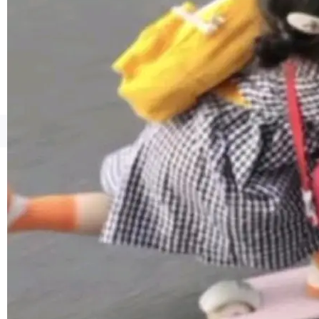
境、兼容场景、一键直出”。 Hy ASR 3.0 previe
w 不要求标准普通话，方言识别覆盖粤语、吴语
等 10 大方言片区和 20 余个二级小片区。在开
源评测集中，Hy ASR 3.0 preview 在多语种的
WER（...
©OSCHINA(OSChina.NET)
京ICP备2025119063号