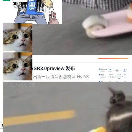
装完即用。 开源地址：Gitee · GitCode · GitHu
体。企业级代码仓库通常包含数十万乃至数百万
b 安装 支持 Java 8+（8~26）、macOS / Linu
一条“删库”命令跑 17 小时，算法工程
个文件，其规模远超单次模型调用可承载的上下
师删光 89TB 数据只为干私活
x / Windows / Harmony PC。 # macOS / Linu
文窗口。随着项目规模的持续扩张与代码历史的
最高人民检察院8月4日公布了一起案件：北京一
x / Harmony PC curl -fsSL https://solon.noea
不断累积，代码仓中的模块关系、接口契约、业
名90后算法工程师王某，为了给自己接的私活腾
局
r.org/solon...
务逻辑等关键信息往往分散于数十乃至数百个文
服务器空间，删光了公司AI游戏部门的全部核心
件之中，形成高度复杂的知识关联网络。传统的
Cloudflare 分享推理优化实践：KV ca
数据。 王某2024年1月入职东城区某科技公司AI
che 量化 + 权重压缩，吞吐量提升 4
代码检索手段（如关键词匹配、目录遍历）仅能
短剧部门，有互联网大厂背景。在公司内部架构
Kimi 和 GLM 是当前最强的大模型系列之一，但
1%，成本降 30%
在语法层面完成文本定位，难以触及代码的语义
调整期间，部门三次通知全员将数据从A集群迁
它们有一个共同的问题：太吃显存了。月之暗面
局
内涵与结构关联，导致开发者使用代码智能体在
移到B集群，王某都回复了"收到"。 他没有迁移
的 Kimi K 系列和智谱的 GLM 都是长上下文、M
理解大规模代码仓时面临显著"代码仓理解"瓶
数据。2024年9月3日下午4点，他使用此前登录
腾讯混元 Hy ASR3.0preview 发布
oE 架构的大模型，好用到让人上瘾，但 GPU 显
颈。 代码仓深度理解服务（以下简称" CodeBas
的账号密码进入A集群，输入了一条被程序员圈
存永远不够用。 Cloudflare 的 Workers AI 团队
腾讯混元正式推出新一代语音识别模型 Hy ASR
e深度理解服务"）是华为云码道（CodeA...
称为"删库跑路"的命令——最高管理员权限、无
一直在跑这些模型的推理。他们在官方博客上发
3.0preview。基于最新一代大语言模型 Hy3 的
白开水不加糖
需确认、强制递归删除。17个小时后，运维人员
了一篇技术文章，详细拆解了三种让大模型在 G
语言理解能力，以及融合了高精度语音识别与深
发现异常并中止进程时，89TB数据已经没了。
PU 上跑得更省、更快的技术手段——KV cache
度语义理解能力，实现了语音识别能力的全面升
删掉的是AI游戏部门的全部开发文件，包括公司
量化、模型权重压缩、以及共享 KV cache 的完
级。 根据介绍，Hy ASR3.0preview 目标在于：
自研的多个文生3D和...
整性保护。效果是：吞吐量提升 41%，每 token
让语音识别不再只是听清，而是真正听懂。通过
成本降低 30%，精度不变。 FP8 省的不仅是显
先理解你的语境和意图，再把准确的文字直接给
存 KV cache 是推理时最吃显...
到你。从“逐字转写、单点优化”演进为“理解语