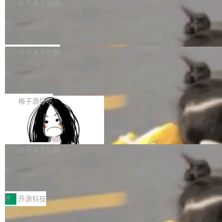
一个回归问题，该问题导致拉取镜像时会拒绝包
e 孵化器项目管理委员会（IPMC）投票中获得
白开水不加糖
pSeek作为与宇树科技具备战略合作关系的企
含绝对 hardlink 目标的镜像（此类镜像由某些镜
全票通过，随后获 Apache 软件基金会董事会批
业，获配股份数量占本次发行数量的2.31%。 除
马斯克 AI 百科项目 Grokipedia 被曝数
像构建工具生成）。moby/moby#53305 修复了
准。今天，Apache 软件基金会正式宣布 Apach
DeepSeek外，腾讯旗下上海启善投资有限公司
月未更新
Docker Engine 29.7.0 中引入的一个回归问
e Fluss 孵化毕业，成为 Apache 顶级项目（TL
埃隆·马斯克推出的AI百科项目 Grokipedia 被曝
获配9...
题，该问题可能导致在旧版 Linux 内核...
P）！这一里程碑不仅标志着 Fluss 迈入新的发
长期停止内容更新，未能实现其作为“AI版维基百
白开水不加糖
展阶段，也将进一步推动流式存储、实时湖仓与
科”替代品的目标。 据 Lawfare 最新调查，自今
AI 数据基础加速融合，为实时数据基础设施的发
Solon I18n：三种解析器，零样板代码
年4月以来，Grokipedia 页面更新功能基本停
展开启新的篇章。
滞，过去三个月内没有任何条目完成更新，用户
如果你在 Spring Boot 里做过国际化，流程大概
提交的编辑请求也长期处于待处理状态。 Groki
是这样的：配 MessageSource 的 Bean、写 R
梅子酒好吃
pedia 于去年底上线，定位为由人工智能生成内
eloadableResourceBundleMessageSource、
容的百科平台，被马斯克视为传统众包百科网站
Apache Doris 4.1 全面增强 Iceberg：
声明 LocaleResolver、注册 LocaleChangeInt
支持 UPDATE、MERGE INTO 与 Iceb
维基百科的替代方案。Lawfare 调查发现，无论
erceptor…五六步之后才能看到第一行翻译文
Apache Doris 4.1 要补齐的，正是缺失的那一
erg V3
热门页面还是低关注度页面，均未出现近期更
本。 Solon 换了个方式。整个 i18n 模块围绕三
半。在已有查询能力的基础上，Doris 进一步支
白开水不加糖
新，相关问题并非局限于特定领域，而是在不同
个解析器、一个注解、一个工具类展开——没有
持了 UPDATE、DELETE、MERGE INTO 等数
主题和访问量页面中普遍存在。 调查人员最初认
XML、没有拦截器注册、没有样板配置。 资源
Testin XAgent：CIO智能测试落地指南
据修改操作、完整的表结构管理与分区演进，以
为，Grokipedia可能只是限...
文件的约定 把文件放到 resources/i18n/ 下： r
及 rewrite_data_files、expire_snapshots 等日
7月30日，TiD2026质量竞争力大会在北京中关
esources/i18n/messages.properties ...
常维护操作，并完整支持 Iceberg V3 格式。
村国家自主创新示范区会议中心开幕。本届大会
开
开源科技
由中关村智联软件服务业质量创新联盟主办，以
让非法状态不可表示：一篇关于 ADT
“智构可信·质创未来——AI原生时代的质量新范