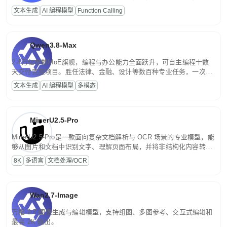
高并发、轻量化任务，适合日常对话、内容创作、基础 RAG、批量
文本生成
AI 编程模型
Function Calling
文案处理等普惠刚需场景。
Qwen3.8-Max
2.4万亿参数MoE旗舰，编程与办公能力全面跃升，可自主编程十数
天交付完整项目。胜任法律、金融、设计等数百种专业任务，一次对
话端到端交付生产级成果。原生视觉理解贯穿规划、执行与验证全流
文本生成
AI 编程模型
多模态
程，支持超长文档与长视频的深度语义解析。长程任务中自主规划与
闭环迭代，持续进化。
MinerU2.5-Pro
MinerU2.5-Pro是一款面向复杂文档解析与 OCR 场景的专业模型，能
够从图片和文档中识别文字、理解页面布局，并将非结构化内容转换
为便于存储、检索和二次处理的结构化结果。
8K
多语言
文档处理/OCR
Wan2.7-Image
万相 2.7 图像生成与编辑模型，支持组图、多图参考、交互式编辑和
最高 2K 输出。