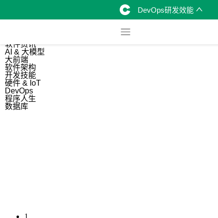
DevOps研发效能
综合
开源资讯
软件资讯
AI & 大模型
大前端
软件架构
开发技能
硬件 & IoT
DevOps
程序人生
数据库
1