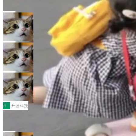
的帖子在 Reddit 火了
式”为主题，直面AI从实验室走向规模化产业落地
有一种东西，一旦用过就回不去了。Alex Fedos
的核心质量命题。会上，《2026智能研发生产力
eev 管它叫"软件设计的基石"。 他说的东西不新
局
工具选型手册》发布，Testin云测的Testin XAge
鲜——代数数据类型（ADT），尤其是和类型
nt智能测试系统入选AI测试领域代表产品。对CI
Cloudflare 开源内部企业 AI 平台 Clou
（sum type）。但他说清楚了一件事：这不是类
dflare OS
O而言，这提示了一个转变：AI测试正在从效率
型系统的学术体操，是日常编码的思维方式。 文
Cloudflare 发布了一个开源项目 Cloudflare O
工具升级为企业的质量基础设施。 CIO面对的新
章从一个简单的例子切入。一个网站的深色主题
S。如果你只看官方博客，你会觉得这是又一
局
现实 过去两年，CIO们的焦虑清单上多了两项：
设置，如果用布尔值 + 可空字段来表示——bool
个"AI 知识库 + 聊天机器人"——每个大厂都在
一是如何让大模型和智能体应用安全地从PoC走
ean 表示是否可切换，nullable 的默认模式、浅
Deno 团队开源 Celld，可自托管的分
做，没什么新鲜的。 但 Kenton Varda 在 Twitte
向生产，二是如何让测试团队跟得上AI应用...
布式 Durable Objects
色方案、深色方案——会产生大量无意义的组
r 上把事情说清楚了： 今天我们发布了 Cloudfla
Ryan Dahl 领导的 Deno 团队推出了最新开源项
合。方案缺了、配置冲突了、全 null 了。要知道
re OS，一个带连接器的聊天机器人，跟其他所
目 Celld，一个能在自己机器上运行 Cloudflare
局
哪些组合有效，作者说，你得靠"文档、校验、或
有科技公司做的一样。只不过，实际上它不一
Workers 和 Durable Objects 的守护进程。 设
者部落知识"。 换个写法。Rust 的 enum，两个
鲁大师7月新机性能/流畅/AI榜：vivo夺
样。这是 Sandstorm.io 的重制版，我十年前的
计思路很直接：每个对象是一个独立的 SQLite
变体：Switchable...
性能、流畅双第一，三星Galaxy Z系列
那个创业公司。不同的是，这次它构建在 Cloudf
数据库，按名称寻址，复制到你自己的 S3 兼容
2026年7月的手机市场，由于存储等硬件成本暴
新折叠缺席
lare Workers 上——我花了九年时间搭建的平台
存储库里。节点之间只通过这个存储库协调——
增，手机厂商的日子也不好过啊，新机速度明显
开
开源科技
——并且深度集成了 AI。这基本上是我十年秘密
没有控制平面，没有共识协议。每个对象自带一
放缓，因此硝烟味淡了许多。新机参数规格除开
计划的顶峰。 十年前，Ken...
Zed 推出 DeltaDB，一个记录 commit
个小型数据库，应用天然按分片构建，单个数据
高价的三星折叠（三星Galaxy Z Fold8 Ultra / Z
之间所有操作的版本控制系统
库的竞争和爆炸半径问题在设计层面就被消除
Fold8 / Z Flip8）外，其余要么是中低端机器，
Zed 编辑器团队发布了新项目——DeltaDB，一
了。 闲置的 cell 会休眠到几乎不占资源。当 cel
例如iQOO Z11i、REDMI Note 17、REDMI No
个在 git commit 之间记录每一次编辑操作的版
局