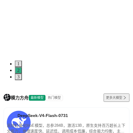
1
2
3
模力方舟
最新模型
热门模型
更多大模型
DeepSeek-V4-Flash-0731
高效轻量化MoE模型，总参284B，激活13B，原生支持百万超长上下
文能力。推理速度快、延迟低、调用成本低廉，综合能力均衡，主打