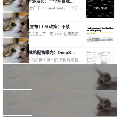
（OHDD：OpenHarmony Hardware Develope
Prime Agent 开源发布：一个能自我改
障无法工作。Pages、Copilot code review、C
进的编程 Agent，ARC-AGI 3 超越人类
r Day）将在杭州启航。活动面向智能硬件产业
opilot coding agent 全部受影响。从检测到完全
Prime Intellect 发布了 Prime Agent，一个开源
专家基线
链企业和开发者，邀请行业专家与资深技术顾
恢复，大约 12 小时。 这是 2026 年 8 月的第六
的编程 Agent Harness，核心设计围绕两个抽
局
问，围绕开源鸿蒙技术能力、设备适配、芯片适
起事故，其中四起与 AI/Copilot 服务相关。 Git
象：Recursive Language Model（RLM）和 C
配、功耗与稳定性调优、兼容性测评及统一互联
Hub 员工 kdaigle 在 HN 讨论中贴出了一组数
Rust 项目团队宣布 LLM 政策：不禁
ontinual Harness。在 ARC-AGI 3 基准测试
等内容展开系统讲解和实战交流，帮助企业进一
止，但你要承认哪些代码不是你写的
据：2025 年全年 10 亿次 commit。现在，每周
上，Prime Agent + Opus 5 的组合达到了 95.
Rust 语言项目正式通过了一项 LLM 使用政策，
步了解开源鸿蒙在智能...
2.75 亿次，全年预计 140 亿次。GitHub...
5% RHAE Best@1，超过了 ARC 报告的人类专
覆盖 rust-lang/rust 单一仓库的代码贡献。这不
局
家基线 95.4%。 不是又一个 coding agent 包装
是项目级别的官方立场，目前由五个团队采纳，
器 Prime Agent 的架构和市面上大多数 coding
宇树科技 IPO 战略配售曝光：DeepSe
但它可能是主流开源项目中关于 AI 辅助贡献最
ek 获配 93.3 万股，锁定 36 个月
agent 有本质区别。大多数 agent harness 的设
细致的一份规则。 政策的核心只有一句话：LLM
8月6日晚间，“人形机器人第一股”宇树科技股份
计是基于早期模型的能力—...
可以用来分析、提炼、审阅、建议，但不能用来
有限公司披露IPO发行价格及战略配售结果，杭
白开水不加糖
创作。 具体来说，LLM 生成的代码可以提交，
州深度求索人工智能基础技术研究有限公司（De
但必须满足五个条件：预先安排、非关键、高质
Docker 29.7.2 发布
epSeek）获配93.3399万股，按150.8元/股发行
量、充分测试、充分审查，并且必须披露。LLM
价格计算，认购金额约1.41亿元，股份锁定期为
Docker 29.7.2 现已发布，具体更新内容如下：
不得生成涉及安全性的关键变更，除非作者本身
36个月。 公告显示，本次宇树科技战略配售对
Bug fixes and enhancements 修复多次传递同
白开水不加糖
就是领域专家。即使如此，政策也"强烈不建
象主要包括长期投资机构、与公司业务具有战略
一环境变量时，docker service create和docker
议"这么做。 对于不披露的情况，审核者可以直
Apache Fluss 毕业成为顶级项目
合作关系或长期合作愿景的大型企业、科创板保
service update会发生 panic 的问题。docker/cl
接关闭 PR，无需解释。 政策作者 Jynn Ne...
荐人跟投子公司，以及公司高级管理人员和核心
i#7145 修复了 Docker Engine 29.7.0 中引入的
今年 7 月，Apache Fluss 的毕业提案在 Apach
员工参与设立的专项资产管理计划。其中，Dee