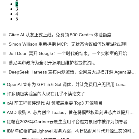
2
3
4
5
Gitee AI 队友正式上线，免费领 500 Credits 体验额度
Simon Willison 重新拥抱 MCP：无状态协议如何改变游戏规则
Jeff Dean 离开 Google：一个时代的结束，一个实验室的开始
慕尼黑市政府为全职开源项目维护者提供资助
DeepSeek Harness 宣布内测邀请，全网最大规模开源 Agent 路演现场诞生
OpenAI 宣布为 GPT-5.6 Sol 调优，并让免费用户无限用 Luna
许多顶级实验室的人现在几乎不读论文了
xAI 前工程师评现代 AI 领域最重要 Top3 开源项目
AMD 收购 AI 芯片创企 Taalas，旨在将模型权重刻进芯片以提升推理性能
红帽在2026年Gartner云原生应用平台魔力象限中被评为领导者
IBM与红帽扩展Lightwell服务方案，构建适配AI时代开源生态的可信基础设施