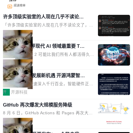
阅读榜单
许多顶级实验室的人现在几乎不读论文
了
「许多顶级实验室的人现在几乎不读论文了，而
且他们认为 ICLR/ICML/NeurIPS 充斥着大量过
局
度宣传和欺诈。」 OpenAI 研究员 Keller Jorda
xAI 前工程师评现代 AI 领域最重要 Top
n 这条推文引发了广泛讨论。他不是在说风凉
3 开源项目
话，他是说出了一个圈内人尽皆知但很少公开捅
Flash Attention 2 可能比我们所有人都活得久。
破的事实。 Jordan 随后补充了一句软化声明：
这句话不是来自某个技术博客，而是出自 Hieu
局
「我不认为这些会议上大部分论文都在过度宣传
Pham 的一条推文。Hieu Pham 是谁？他是 xAI
或造假。问题是，作为读者，如果你筛选出那些
共商智能硬件发展新机遇 开源鸿蒙智能
的早期工程师之一，在 Grok 训练基础设施团队
硬件开发者日杭州站即将举行
看起来最令人兴奋的论文，那它们大部分都是过
工作过。近日他在 X 上发了一条帖子，列出了他
随着万物智联加速深入千行百业，智能硬件正从
度宣传的。」 这才是真正的痛点。不是所有论文
认为现代 AI 领域最重要的三个开源项目。 第一
单点设备迈向智能化、网联化、协同化发展。作
开
开源科技
都有问题，是最吸引眼球的那批论文最有问题。
个名字毫无悬念：Flash Attention 2。 Hieu 的
为面向全场景、跨终端的分布式操作系统，开源
他引用的帖子来自 Mathew Shen，一位 ICLR 2
理由很具体。FA 系列不需要解释，但 FA2 是他
GitHub 再次爆发大规模服务降级
鸿蒙通过统一技术底座和分布式能力，为不同类
026 的读者：「看了篇 ...
认为最重要的一个——复杂度恰到好处，刚好能
型智能设备的开发、连接与互联提供关键支撑，
8 月 6 日，GitHub Actions 和 Pages 再次大规
驱动你去学 CuTe，但还没被那些"邪恶的" Hopp
也为产业链企业探索产品创新与商业增长打开新
模服务降级，Actions 完全不可用超过 5 小时，
局
er++ 优化所淹没，足够容易修改和适配。 更关
的空间。 8月14日，开源鸿蒙智能硬件开发者日
webhook 停发，连自托管 runner 也因调度层故
键的是 FA2 的持久性...