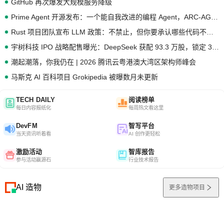
GitHub 再次爆发大规模服务降级
Prime Agent 开源发布：一个能自我改进的编程 Agent，ARC-AGI 3 超越人类专家基线
Rust 项目团队宣布 LLM 政策：不禁止，但你要承认哪些代码不是你写的
宇树科技 IPO 战略配售曝光：DeepSeek 获配 93.3 万股，锁定 36 个月
潮起潮落，你我仍在 | 2026 腾讯云粤港澳大湾区架构师峰会
马斯克 AI 百科项目 Grokipedia 被曝数月未更新
TECH DAILY
阅读榜单
每日内容报纸化
每周热文看这里
DevFM
智写平台
当天资讯听着看
AI 创作更轻松
激励活动
智库报告
参与活动赢源石
行业技术报告
AI 造物
更多造物项目