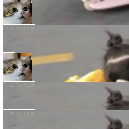
l 迁移或唤醒时，新宿主从 S3 恢复 SQLite 数据
te 17 Pro、OPPO K15，要么是vivo X300 E这
本控制系统。目前处于 Early Access 阶段。 De
库继续执行。存储库是持久化的唯一真相...
样的次旗舰。 Galaxy Z Fold8 Ultra / Z Fold8 /
SpaceXAI 单季资本开支达 183 亿美元
ltaDB 的核心思路直接写在 landing page 最显
Z Flip8三款折叠屏新机均在7月22日发布，且全
眼的位置：「Software is made between com
根据风险投资人Tomer Tunguz 博客（VC 分
部搭载骁龙8 Elite Gen5 for Galaxy，它们本该
mits」——软件是在 commit 之间写出来的。git
析）披露的最新分析与第二季度业绩报告，Spac
白开水不加糖
是7月性...
只记录了你提交的最终状态，但真正的工作过程
eXAI在上个季度的总资本支出飙升至183.7亿美
——打字、删改、试错、agent 对话——都在 co
Meta 发布终端编程 Agent“Muse Cod
元。其中，绝大部分资金被直接用于 AI 领域，
e” 和 Muse Spark 1.2 模型
mmit 之间的空隙里丢失了。 DeltaDB 要做的就
金额高达158.3亿美元，这一单项投入已经逼近
Meta 今天发布了两款 AI 产品：Muse Code，
是把这段空隙补上。 回退到任何一次编辑：Delt
微软同期总资本开支的四成。 与亚马逊、Alpha
一个在终端里运行的编程 agent；Muse Spark
局
aDB 捕获 commit 之间的每一次操作，...
bet、微软以及 Meta 等传统科技巨头相比，Spa
1.2，驱动这个 agent 的新模型。一句话概括：
ceXAI的资金消耗速度尤为引人瞩目。然而，支
美团开源 LoHoSearch，用知识图谱校
你可以用 curl -fsSL https://dev.meta.ai/install.
准 AI 能力认知
撑庞大支出的资金来源却呈现出截然不同的面
sh | bash 安装一个能在大项目里自动规划、写
机器出题的前提，是让机器拥有全局视野。整个
貌。数据显示，微软和 Meta 主要依托充沛的经
代码、验证结果的 AI 终端工具。 据介绍，Muse
构建流程可以分为四个环节：建图 → 控制难度
白开水不加糖
营现金流来覆盖资本开支，其资本支出覆盖率分
Code 是 Meta 的编程 agent 产品。它和市场上
→ 质量把关 → 数据概览。
别达到155% 和106%;而SpaceXAI的经营现金
已有的终端编程 agent 在设计理念上有几个明显
腾讯开源 UCL-MPComm 通信库
流仅能覆盖资本开支的12...
的差异点。 异步后台 agent：Muse Code 有一
腾讯网平团队宣布开源了 UCL-MPComm 通信
个主 agent 循环，外加一组后台 agent。这些后
库，并将作为transport接入Mooncake TENT。
白开水不加糖
台 agent...
该通信库针对AI Memory池化场景的数据传输需
CoStrict入选工信部2025人工智能应用
求进行了深度优化，能够实现数据中心内大规模