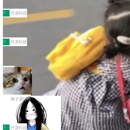
典型案例
计算节点间多种内存类型的高性能通信。 UCL-
近日，工信部科技司公示《2025人工智能应用典
MPComm将作为一种传输引擎接入Mooncake T
型案例入选名单》，深信服“面向企业研发场景的
开
开源科技
ENT，实现零拷贝传输性能提升30%、非零拷贝
开源 AI 编程平台 CoStrict 应用”凭借卓越的技术
传输性能最高提升5倍。UCL-MPComm底层基
深信服AI算力网关入选工信部人工智能
创新与落地成效成功入选。 全链路私有化部署，
应用典型案例！
于自研UCL-Engine通信引擎，后续腾讯网平将
助力企业AI研发安全落地 当前，越来越多企业已
前不久，工业和信息化部正式发布《2025年人工
持续开源更多基于UCL-Engine的高性能通信组
经开始引入 AI Coding 工具，通过调用公有云模
智能应用典型案例名单》，集中展示人工智能在
开
开源科技
件。 腾讯网平团队在UCL-MPComm中实现了一
型或企业内部部署模型提升研发效率。但随着 AI
各领域的应用成果，覆盖技术底座、行业赋能、
个独立于业务线程的全局通信引擎（Engine），
Jeff Dean 离开 Google：一个时代的结
Coding 从个人辅助工具逐步走向团队级、组织
产品应用、支撑保障、专题等五大方向。深信服
并实...
束，一个实验室的开始
级应用，企业在规模化落地过程中，对安全性、
AI算力网关（AI创新平台）成功入选！ 随着各行
Google 员工编号 20。MapReduce 作者之一。
可控性和代码质量提出了更高要求。 首先是数据
各业的Agent走向规模化建设，算力构成形态逐
Bigtable 作者之一。TensorFlow 的作者之一。
局
安全与合规要求。对于大多数普通研发场景，公
渐丰富，用户关注的重点也在发生变化：不只是
Gemini 的架构师。Google 首席科学家。 Jeff D
有云模型能够满足快速试用和效率提升的需求。
🔥 SolonCode v2026.8.4 发布：界面
让AI用起来，还要进一步看清混合算力时代下，
ean 在 Google 工作了 27 年后，宣布离职。 他
但对于金融、能源、医疗等对数据安全要求较...
字体可调、22 种语言、记忆搜索增强
Token花在哪里、算力是否被充分利用，以及持
不是一个人走。一同离开的还有 Sanjay Ghema
打开终端就能上岗的全中文编码智能体，这一轮
续增长的AI成本该如何优化。 深信服AI算力网关
wat（Google 员工编号 23，Jeff Dean 二十多
把「看得清、用母语、记得住」三件事一次补
梅子酒好吃
正是围绕这些实际问题，从Token治理和成本治
年的编程搭档，MapReduce 和 Bigtable 的共同
齐。 SolonCode 是什么 SolonCode 是杭州无
理两个方面，让用户的每一份算力都看得清、管
作者）、Quoc Le（Google 大脑核心成员，Se
让“代码语义理解”深度释放AI Coding
耳科技研发的企业级终端编码智能体——一位全
得住、用得稳、省得下、更安全！ 一、从现在开
价值潜能：华为云码道（CodeArts）
q2Seq 和 DocAI 的共同发明人）以及 Oriol Vin
中文驱动的数字员工，自主理解需求、规划步
一、代码仓深度理解技术的作用与价值 在软件工
始，Token使用一目...
代码仓技术解析
yals（Gemini 联合负责人，AlphaSta...
骤、编写代码。不挑模型、不挑平台，curl 一行
程实践中，代码仓是企业核心知识资产的主要载
开
开源科技