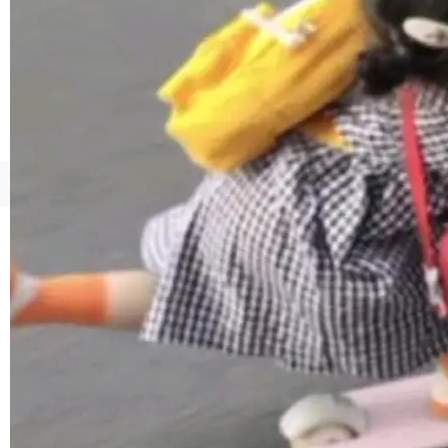
境、兼容场景、一键直出”。 Hy ASR 3.0 previe
w 不要求标准普通话，方言识别覆盖粤语、吴语
等 10 大方言片区和 20 余个二级小片区。在开
源评测集中，Hy ASR 3.0 preview 在多语种的
WER（...
©OSCHINA(OSChina.NET)
京ICP备2025119063号