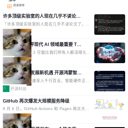
阅读榜单
许多顶级实验室的人现在几乎不读论文
了
「许多顶级实验室的人现在几乎不读论文了，而
且他们认为 ICLR/ICML/NeurIPS 充斥着大量过
局
度宣传和欺诈。」 OpenAI 研究员 Keller Jorda
xAI 前工程师评现代 AI 领域最重要 Top
n 这条推文引发了广泛讨论。他不是在说风凉
3 开源项目
话，他是说出了一个圈内人尽皆知但很少公开捅
Flash Attention 2 可能比我们所有人都活得久。
破的事实。 Jordan 随后补充了一句软化声明：
这句话不是来自某个技术博客，而是出自 Hieu
局
「我不认为这些会议上大部分论文都在过度宣传
Pham 的一条推文。Hieu Pham 是谁？他是 xAI
或造假。问题是，作为读者，如果你筛选出那些
共商智能硬件发展新机遇 开源鸿蒙智能
的早期工程师之一，在 Grok 训练基础设施团队
硬件开发者日杭州站即将举行
看起来最令人兴奋的论文，那它们大部分都是过
工作过。近日他在 X 上发了一条帖子，列出了他
随着万物智联加速深入千行百业，智能硬件正从
度宣传的。」 这才是真正的痛点。不是所有论文
认为现代 AI 领域最重要的三个开源项目。 第一
单点设备迈向智能化、网联化、协同化发展。作
开
开源科技
都有问题，是最吸引眼球的那批论文最有问题。
个名字毫无悬念：Flash Attention 2。 Hieu 的
为面向全场景、跨终端的分布式操作系统，开源
他引用的帖子来自 Mathew Shen，一位 ICLR 2
理由很具体。FA 系列不需要解释，但 FA2 是他
GitHub 再次爆发大规模服务降级
鸿蒙通过统一技术底座和分布式能力，为不同类
026 的读者：「看了篇 ...
认为最重要的一个——复杂度恰到好处，刚好能
型智能设备的开发、连接与互联提供关键支撑，
8 月 6 日，GitHub Actions 和 Pages 再次大规
驱动你去学 CuTe，但还没被那些"邪恶的" Hopp
也为产业链企业探索产品创新与商业增长打开新
模服务降级，Actions 完全不可用超过 5 小时，
局
er++ 优化所淹没，足够容易修改和适配。 更关
的空间。 8月14日，开源鸿蒙智能硬件开发者日
webhook 停发，连自托管 runner 也因调度层故
键的是 FA2 的持久性...