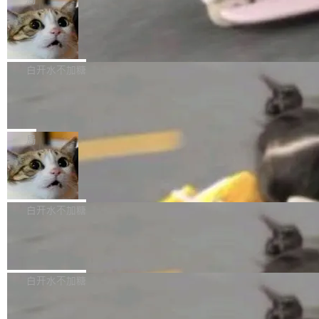
l 迁移或唤醒时，新宿主从 S3 恢复 SQLite 数据
te 17 Pro、OPPO K15，要么是vivo X300 E这
本控制系统。目前处于 Early Access 阶段。 De
库继续执行。存储库是持久化的唯一真相...
样的次旗舰。 Galaxy Z Fold8 Ultra / Z Fold8 /
SpaceXAI 单季资本开支达 183 亿美元
ltaDB 的核心思路直接写在 landing page 最显
Z Flip8三款折叠屏新机均在7月22日发布，且全
眼的位置：「Software is made between com
根据风险投资人Tomer Tunguz 博客（VC 分
部搭载骁龙8 Elite Gen5 for Galaxy，它们本该
mits」——软件是在 commit 之间写出来的。git
析）披露的最新分析与第二季度业绩报告，Spac
白开水不加糖
是7月性...
只记录了你提交的最终状态，但真正的工作过程
eXAI在上个季度的总资本支出飙升至183.7亿美
——打字、删改、试错、agent 对话——都在 co
Meta 发布终端编程 Agent“Muse Cod
元。其中，绝大部分资金被直接用于 AI 领域，
e” 和 Muse Spark 1.2 模型
mmit 之间的空隙里丢失了。 DeltaDB 要做的就
金额高达158.3亿美元，这一单项投入已经逼近
Meta 今天发布了两款 AI 产品：Muse Code，
是把这段空隙补上。 回退到任何一次编辑：Delt
微软同期总资本开支的四成。 与亚马逊、Alpha
一个在终端里运行的编程 agent；Muse Spark
局
aDB 捕获 commit 之间的每一次操作，...
bet、微软以及 Meta 等传统科技巨头相比，Spa
1.2，驱动这个 agent 的新模型。一句话概括：
ceXAI的资金消耗速度尤为引人瞩目。然而，支
美团开源 LoHoSearch，用知识图谱校
你可以用 curl -fsSL https://dev.meta.ai/install.
准 AI 能力认知
撑庞大支出的资金来源却呈现出截然不同的面
sh | bash 安装一个能在大项目里自动规划、写
机器出题的前提，是让机器拥有全局视野。整个
貌。数据显示，微软和 Meta 主要依托充沛的经
代码、验证结果的 AI 终端工具。 据介绍，Muse
构建流程可以分为四个环节：建图 → 控制难度
白开水不加糖
营现金流来覆盖资本开支，其资本支出覆盖率分
Code 是 Meta 的编程 agent 产品。它和市场上
→ 质量把关 → 数据概览。
别达到155% 和106%;而SpaceXAI的经营现金
已有的终端编程 agent 在设计理念上有几个明显
腾讯开源 UCL-MPComm 通信库
流仅能覆盖资本开支的12...
的差异点。 异步后台 agent：Muse Code 有一
腾讯网平团队宣布开源了 UCL-MPComm 通信
个主 agent 循环，外加一组后台 agent。这些后
库，并将作为transport接入Mooncake TENT。
白开水不加糖
台 agent...
该通信库针对AI Memory池化场景的数据传输需
CoStrict入选工信部2025人工智能应用
求进行了深度优化，能够实现数据中心内大规模