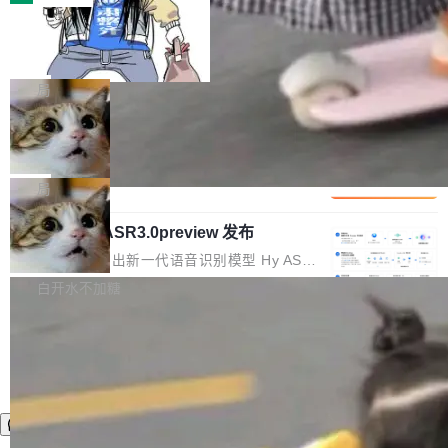
装完即用。 开源地址：Gitee · GitCode · GitHu
体。企业级代码仓库通常包含数十万乃至数百万
b 安装 支持 Java 8+（8~26）、macOS / Linu
一条“删库”命令跑 17 小时，算法工程
个文件，其规模远超单次模型调用可承载的上下
师删光 89TB 数据只为干私活
x / Windows / Harmony PC。 # macOS / Linu
文窗口。随着项目规模的持续扩张与代码历史的
最高人民检察院8月4日公布了一起案件：北京一
x / Harmony PC curl -fsSL https://solon.noea
不断累积，代码仓中的模块关系、接口契约、业
名90后算法工程师王某，为了给自己接的私活腾
局
r.org/solon...
务逻辑等关键信息往往分散于数十乃至数百个文
服务器空间，删光了公司AI游戏部门的全部核心
件之中，形成高度复杂的知识关联网络。传统的
Cloudflare 分享推理优化实践：KV ca
数据。 王某2024年1月入职东城区某科技公司AI
che 量化 + 权重压缩，吞吐量提升 4
代码检索手段（如关键词匹配、目录遍历）仅能
短剧部门，有互联网大厂背景。在公司内部架构
Kimi 和 GLM 是当前最强的大模型系列之一，但
1%，成本降 30%
在语法层面完成文本定位，难以触及代码的语义
调整期间，部门三次通知全员将数据从A集群迁
它们有一个共同的问题：太吃显存了。月之暗面
局
内涵与结构关联，导致开发者使用代码智能体在
移到B集群，王某都回复了"收到"。 他没有迁移
的 Kimi K 系列和智谱的 GLM 都是长上下文、M
理解大规模代码仓时面临显著"代码仓理解"瓶
数据。2024年9月3日下午4点，他使用此前登录
腾讯混元 Hy ASR3.0preview 发布
oE 架构的大模型，好用到让人上瘾，但 GPU 显
颈。 代码仓深度理解服务（以下简称" CodeBas
的账号密码进入A集群，输入了一条被程序员圈
存永远不够用。 Cloudflare 的 Workers AI 团队
腾讯混元正式推出新一代语音识别模型 Hy ASR
e深度理解服务"）是华为云码道（CodeA...
称为"删库跑路"的命令——最高管理员权限、无
一直在跑这些模型的推理。他们在官方博客上发
3.0preview。基于最新一代大语言模型 Hy3 的
白开水不加糖
需确认、强制递归删除。17个小时后，运维人员
了一篇技术文章，详细拆解了三种让大模型在 G
语言理解能力，以及融合了高精度语音识别与深
发现异常并中止进程时，89TB数据已经没了。
PU 上跑得更省、更快的技术手段——KV cache
度语义理解能力，实现了语音识别能力的全面升
删掉的是AI游戏部门的全部开发文件，包括公司
量化、模型权重压缩、以及共享 KV cache 的完
级。 根据介绍，Hy ASR3.0preview 目标在于：
自研的多个文生3D和...
整性保护。效果是：吞吐量提升 41%，每 token
让语音识别不再只是听清，而是真正听懂。通过
成本降低 30%，精度不变。 FP8 省的不仅是显
先理解你的语境和意图，再把准确的文字直接给
存 KV cache 是推理时最吃显...
到你。从“逐字转写、单点优化”演进为“理解语