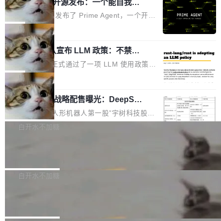
（OHDD：OpenHarmony Hardware Develope
Prime Agent 开源发布：一个能自我改
障无法工作。Pages、Copilot code review、C
进的编程 Agent，ARC-AGI 3 超越人类
r Day）将在杭州启航。活动面向智能硬件产业
opilot coding agent 全部受影响。从检测到完全
Prime Intellect 发布了 Prime Agent，一个开源
专家基线
链企业和开发者，邀请行业专家与资深技术顾
恢复，大约 12 小时。 这是 2026 年 8 月的第六
的编程 Agent Harness，核心设计围绕两个抽
局
问，围绕开源鸿蒙技术能力、设备适配、芯片适
起事故，其中四起与 AI/Copilot 服务相关。 Git
象：Recursive Language Model（RLM）和 C
配、功耗与稳定性调优、兼容性测评及统一互联
Hub 员工 kdaigle 在 HN 讨论中贴出了一组数
Rust 项目团队宣布 LLM 政策：不禁
ontinual Harness。在 ARC-AGI 3 基准测试
等内容展开系统讲解和实战交流，帮助企业进一
止，但你要承认哪些代码不是你写的
据：2025 年全年 10 亿次 commit。现在，每周
上，Prime Agent + Opus 5 的组合达到了 95.
Rust 语言项目正式通过了一项 LLM 使用政策，
步了解开源鸿蒙在智能...
2.75 亿次，全年预计 140 亿次。GitHub...
5% RHAE Best@1，超过了 ARC 报告的人类专
覆盖 rust-lang/rust 单一仓库的代码贡献。这不
局
家基线 95.4%。 不是又一个 coding agent 包装
是项目级别的官方立场，目前由五个团队采纳，
器 Prime Agent 的架构和市面上大多数 coding
宇树科技 IPO 战略配售曝光：DeepSe
但它可能是主流开源项目中关于 AI 辅助贡献最
ek 获配 93.3 万股，锁定 36 个月
agent 有本质区别。大多数 agent harness 的设
细致的一份规则。 政策的核心只有一句话：LLM
8月6日晚间，“人形机器人第一股”宇树科技股份
计是基于早期模型的能力—...
可以用来分析、提炼、审阅、建议，但不能用来
有限公司披露IPO发行价格及战略配售结果，杭
白开水不加糖
创作。 具体来说，LLM 生成的代码可以提交，
州深度求索人工智能基础技术研究有限公司（De
但必须满足五个条件：预先安排、非关键、高质
Docker 29.7.2 发布
epSeek）获配93.3399万股，按150.8元/股发行
量、充分测试、充分审查，并且必须披露。LLM
价格计算，认购金额约1.41亿元，股份锁定期为
Docker 29.7.2 现已发布，具体更新内容如下：
不得生成涉及安全性的关键变更，除非作者本身
36个月。 公告显示，本次宇树科技战略配售对
Bug fixes and enhancements 修复多次传递同
白开水不加糖
就是领域专家。即使如此，政策也"强烈不建
象主要包括长期投资机构、与公司业务具有战略
一环境变量时，docker service create和docker
议"这么做。 对于不披露的情况，审核者可以直
Apache Fluss 毕业成为顶级项目
合作关系或长期合作愿景的大型企业、科创板保
service update会发生 panic 的问题。docker/cl
接关闭 PR，无需解释。 政策作者 Jynn Ne...
荐人跟投子公司，以及公司高级管理人员和核心
i#7145 修复了 Docker Engine 29.7.0 中引入的
今年 7 月，Apache Fluss 的毕业提案在 Apach
员工参与设立的专项资产管理计划。其中，Dee