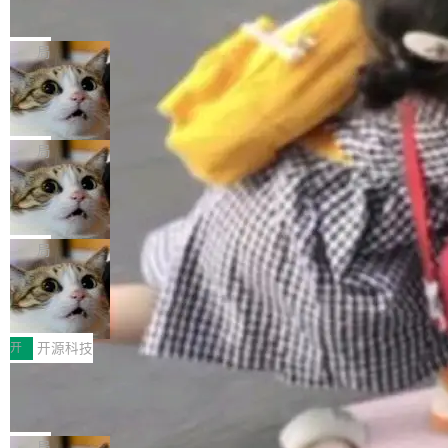
的帖子在 Reddit 火了
式”为主题，直面AI从实验室走向规模化产业落地
有一种东西，一旦用过就回不去了。Alex Fedos
的核心质量命题。会上，《2026智能研发生产力
eev 管它叫"软件设计的基石"。 他说的东西不新
局
工具选型手册》发布，Testin云测的Testin XAge
鲜——代数数据类型（ADT），尤其是和类型
nt智能测试系统入选AI测试领域代表产品。对CI
Cloudflare 开源内部企业 AI 平台 Clou
（sum type）。但他说清楚了一件事：这不是类
dflare OS
O而言，这提示了一个转变：AI测试正在从效率
型系统的学术体操，是日常编码的思维方式。 文
Cloudflare 发布了一个开源项目 Cloudflare O
工具升级为企业的质量基础设施。 CIO面对的新
章从一个简单的例子切入。一个网站的深色主题
S。如果你只看官方博客，你会觉得这是又一
局
现实 过去两年，CIO们的焦虑清单上多了两项：
设置，如果用布尔值 + 可空字段来表示——bool
个"AI 知识库 + 聊天机器人"——每个大厂都在
一是如何让大模型和智能体应用安全地从PoC走
ean 表示是否可切换，nullable 的默认模式、浅
Deno 团队开源 Celld，可自托管的分
做，没什么新鲜的。 但 Kenton Varda 在 Twitte
向生产，二是如何让测试团队跟得上AI应用...
布式 Durable Objects
色方案、深色方案——会产生大量无意义的组
r 上把事情说清楚了： 今天我们发布了 Cloudfla
Ryan Dahl 领导的 Deno 团队推出了最新开源项
合。方案缺了、配置冲突了、全 null 了。要知道
re OS，一个带连接器的聊天机器人，跟其他所
目 Celld，一个能在自己机器上运行 Cloudflare
局
哪些组合有效，作者说，你得靠"文档、校验、或
有科技公司做的一样。只不过，实际上它不一
Workers 和 Durable Objects 的守护进程。 设
者部落知识"。 换个写法。Rust 的 enum，两个
鲁大师7月新机性能/流畅/AI榜：vivo夺
样。这是 Sandstorm.io 的重制版，我十年前的
计思路很直接：每个对象是一个独立的 SQLite
变体：Switchable...
性能、流畅双第一，三星Galaxy Z系列
那个创业公司。不同的是，这次它构建在 Cloudf
数据库，按名称寻址，复制到你自己的 S3 兼容
2026年7月的手机市场，由于存储等硬件成本暴
新折叠缺席
lare Workers 上——我花了九年时间搭建的平台
存储库里。节点之间只通过这个存储库协调——
增，手机厂商的日子也不好过啊，新机速度明显
开
开源科技
——并且深度集成了 AI。这基本上是我十年秘密
没有控制平面，没有共识协议。每个对象自带一
放缓，因此硝烟味淡了许多。新机参数规格除开
计划的顶峰。 十年前，Ken...
Zed 推出 DeltaDB，一个记录 commit
个小型数据库，应用天然按分片构建，单个数据
高价的三星折叠（三星Galaxy Z Fold8 Ultra / Z
之间所有操作的版本控制系统
库的竞争和爆炸半径问题在设计层面就被消除
Fold8 / Z Flip8）外，其余要么是中低端机器，
Zed 编辑器团队发布了新项目——DeltaDB，一
了。 闲置的 cell 会休眠到几乎不占资源。当 cel
例如iQOO Z11i、REDMI Note 17、REDMI No
个在 git commit 之间记录每一次编辑操作的版
局