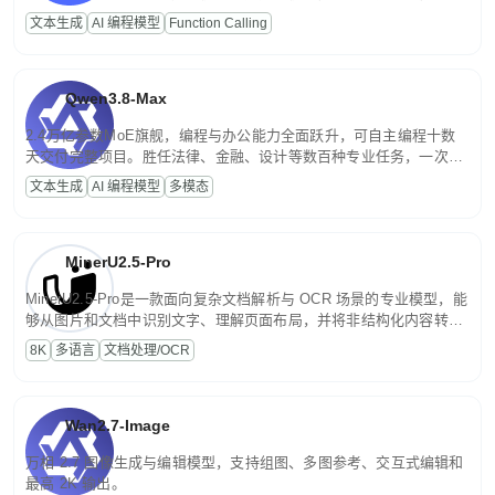
高并发、轻量化任务，适合日常对话、内容创作、基础 RAG、批量
文本生成
AI 编程模型
Function Calling
文案处理等普惠刚需场景。
Qwen3.8-Max
2.4万亿参数MoE旗舰，编程与办公能力全面跃升，可自主编程十数
天交付完整项目。胜任法律、金融、设计等数百种专业任务，一次对
话端到端交付生产级成果。原生视觉理解贯穿规划、执行与验证全流
文本生成
AI 编程模型
多模态
程，支持超长文档与长视频的深度语义解析。长程任务中自主规划与
闭环迭代，持续进化。
MinerU2.5-Pro
MinerU2.5-Pro是一款面向复杂文档解析与 OCR 场景的专业模型，能
够从图片和文档中识别文字、理解页面布局，并将非结构化内容转换
为便于存储、检索和二次处理的结构化结果。
8K
多语言
文档处理/OCR
Wan2.7-Image
万相 2.7 图像生成与编辑模型，支持组图、多图参考、交互式编辑和
最高 2K 输出。