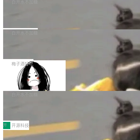
一个回归问题，该问题导致拉取镜像时会拒绝包
e 孵化器项目管理委员会（IPMC）投票中获得
白开水不加糖
pSeek作为与宇树科技具备战略合作关系的企
含绝对 hardlink 目标的镜像（此类镜像由某些镜
全票通过，随后获 Apache 软件基金会董事会批
业，获配股份数量占本次发行数量的2.31%。 除
马斯克 AI 百科项目 Grokipedia 被曝数
像构建工具生成）。moby/moby#53305 修复了
准。今天，Apache 软件基金会正式宣布 Apach
DeepSeek外，腾讯旗下上海启善投资有限公司
月未更新
Docker Engine 29.7.0 中引入的一个回归问
e Fluss 孵化毕业，成为 Apache 顶级项目（TL
埃隆·马斯克推出的AI百科项目 Grokipedia 被曝
获配9...
题，该问题可能导致在旧版 Linux 内核...
P）！这一里程碑不仅标志着 Fluss 迈入新的发
长期停止内容更新，未能实现其作为“AI版维基百
白开水不加糖
展阶段，也将进一步推动流式存储、实时湖仓与
科”替代品的目标。 据 Lawfare 最新调查，自今
AI 数据基础加速融合，为实时数据基础设施的发
Solon I18n：三种解析器，零样板代码
年4月以来，Grokipedia 页面更新功能基本停
展开启新的篇章。
滞，过去三个月内没有任何条目完成更新，用户
如果你在 Spring Boot 里做过国际化，流程大概
提交的编辑请求也长期处于待处理状态。 Groki
是这样的：配 MessageSource 的 Bean、写 R
梅子酒好吃
pedia 于去年底上线，定位为由人工智能生成内
eloadableResourceBundleMessageSource、
容的百科平台，被马斯克视为传统众包百科网站
Apache Doris 4.1 全面增强 Iceberg：
声明 LocaleResolver、注册 LocaleChangeInt
支持 UPDATE、MERGE INTO 与 Iceb
维基百科的替代方案。Lawfare 调查发现，无论
erceptor…五六步之后才能看到第一行翻译文
Apache Doris 4.1 要补齐的，正是缺失的那一
erg V3
热门页面还是低关注度页面，均未出现近期更
本。 Solon 换了个方式。整个 i18n 模块围绕三
半。在已有查询能力的基础上，Doris 进一步支
白开水不加糖
新，相关问题并非局限于特定领域，而是在不同
个解析器、一个注解、一个工具类展开——没有
持了 UPDATE、DELETE、MERGE INTO 等数
主题和访问量页面中普遍存在。 调查人员最初认
XML、没有拦截器注册、没有样板配置。 资源
Testin XAgent：CIO智能测试落地指南
据修改操作、完整的表结构管理与分区演进，以
为，Grokipedia可能只是限...
文件的约定 把文件放到 resources/i18n/ 下： r
及 rewrite_data_files、expire_snapshots 等日
7月30日，TiD2026质量竞争力大会在北京中关
esources/i18n/messages.properties ...
常维护操作，并完整支持 Iceberg V3 格式。
村国家自主创新示范区会议中心开幕。本届大会
开
开源科技
由中关村智联软件服务业质量创新联盟主办，以
让非法状态不可表示：一篇关于 ADT
“智构可信·质创未来——AI原生时代的质量新范