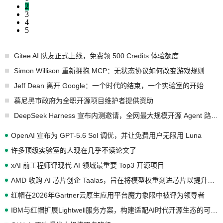
2
3
4
5
Gitee AI 队友正式上线，免费领 500 Credits 体验额度
Simon Willison 重新拥抱 MCP：无状态协议如何改变游戏规则
Jeff Dean 离开 Google：一个时代的结束，一个实验室的开始
慕尼黑市政府为全职开源项目维护者提供资助
DeepSeek Harness 宣布内测邀请，全网最大规模开源 Agent 路演现场诞生
OpenAI 宣布为 GPT-5.6 Sol 调优，并让免费用户无限用 Luna
许多顶级实验室的人现在几乎不读论文了
xAI 前工程师评现代 AI 领域最重要 Top3 开源项目
AMD 收购 AI 芯片创企 Taalas，旨在将模型权重刻进芯片以提升推理性能
红帽在2026年Gartner云原生应用平台魔力象限中被评为领导者
IBM与红帽扩展Lightwell服务方案，构建适配AI时代开源生态的可信基础设施