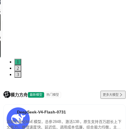
1
2
3
模力方舟
最新模型
热门模型
更多大模型
DeepSeek-V4-Flash-0731
高效轻量化MoE模型，总参284B，激活13B，原生支持百万超长上下
文能力。推理速度快、延迟低、调用成本低廉，综合能力均衡，主打