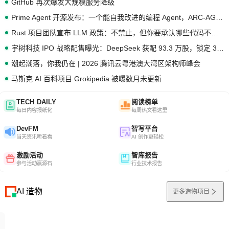
GitHub 再次爆发大规模服务降级
Prime Agent 开源发布：一个能自我改进的编程 Agent，ARC-AGI 3 超越人类专家基线
Rust 项目团队宣布 LLM 政策：不禁止，但你要承认哪些代码不是你写的
宇树科技 IPO 战略配售曝光：DeepSeek 获配 93.3 万股，锁定 36 个月
潮起潮落，你我仍在 | 2026 腾讯云粤港澳大湾区架构师峰会
马斯克 AI 百科项目 Grokipedia 被曝数月未更新
TECH DAILY
阅读榜单
每日内容报纸化
每周热文看这里
DevFM
智写平台
当天资讯听着看
AI 创作更轻松
激励活动
智库报告
参与活动赢源石
行业技术报告
AI 造物
更多造物项目