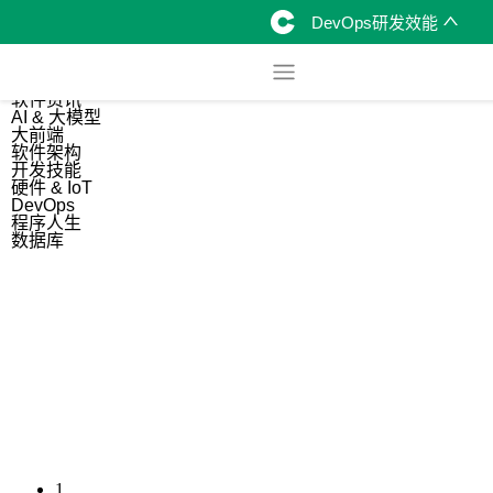
DevOps研发效能
综合
开源资讯
软件资讯
AI & 大模型
大前端
软件架构
开发技能
硬件 & IoT
DevOps
程序人生
数据库
1