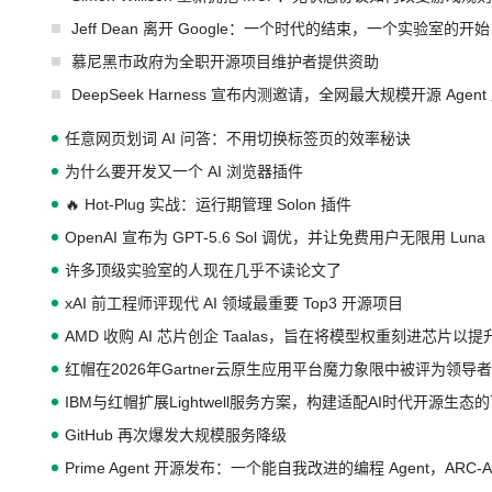
Jeff Dean 离开 Google：一个时代的结束，一个实验室的开始
慕尼黑市政府为全职开源项目维护者提供资助
DeepSeek Harness 宣布内测邀请，全网最大规模开源 Age
任意网页划词 AI 问答：不用切换标签页的效率秘诀
为什么要开发又一个 AI 浏览器插件
🔥 Hot-Plug 实战：运行期管理 Solon 插件
OpenAI 宣布为 GPT-5.6 Sol 调优，并让免费用户无限用 Luna
许多顶级实验室的人现在几乎不读论文了
xAI 前工程师评现代 AI 领域最重要 Top3 开源项目
AMD 收购 AI 芯片创企 Taalas，旨在将模型权重刻进芯片以
红帽在2026年Gartner云原生应用平台魔力象限中被评为领导者
IBM与红帽扩展Lightwell服务方案，构建适配AI时代开源生
GitHub 再次爆发大规模服务降级
Prime Agent 开源发布：一个能自我改进的编程 Agent，ARC-