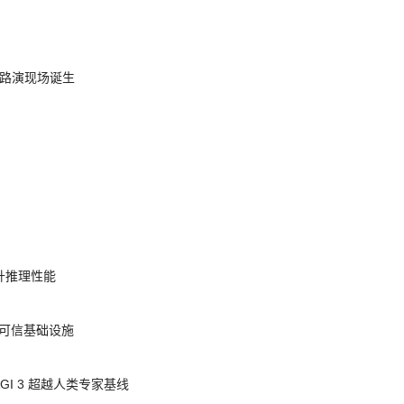
nt 路演现场诞生
提升推理性能
态的可信基础设施
AGI 3 超越人类专家基线