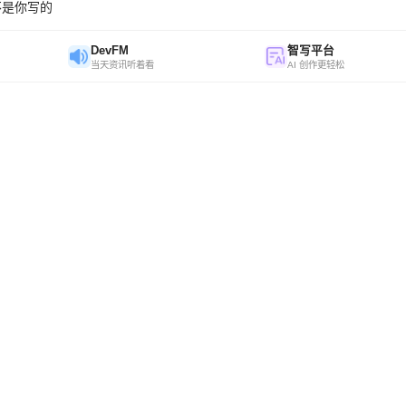
不是你写的
DevFM
智写平台
当天资讯听着看
AI 创作更轻松