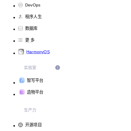
DevOps
程序人生
数据库
更 多
HarmonyOS
实验室
智写平台
造物平台
生产力
开源项目