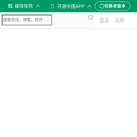
媒体矩阵
开源中国APP
切换老版本
登录
注册