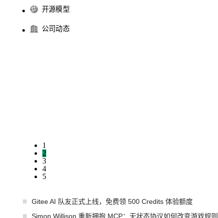
开源模型
公司动态
1
2
3
4
5
Gitee AI 队友正式上线，免费领 500 Credits 体验额度
Simon Willison 重新拥抱 MCP：无状态协议如何改变游戏规则