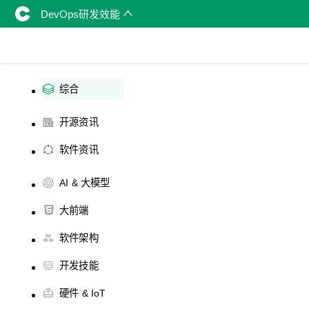
DevOps研发效能
综合
开源资讯
软件资讯
AI & 大模型
大前端
软件架构
开发技能
硬件 & IoT