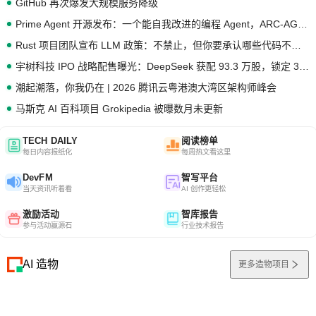
GitHub 再次爆发大规模服务降级
Prime Agent 开源发布：一个能自我改进的编程 Agent，ARC-AGI 3 超越人类专家基线
Rust 项目团队宣布 LLM 政策：不禁止，但你要承认哪些代码不是你写的
宇树科技 IPO 战略配售曝光：DeepSeek 获配 93.3 万股，锁定 36 个月
潮起潮落，你我仍在 | 2026 腾讯云粤港澳大湾区架构师峰会
马斯克 AI 百科项目 Grokipedia 被曝数月未更新
TECH DAILY
阅读榜单
每日内容报纸化
每周热文看这里
DevFM
智写平台
当天资讯听着看
AI 创作更轻松
激励活动
智库报告
参与活动赢源石
行业技术报告
AI 造物
更多造物项目