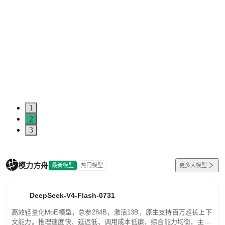
1
2
3
模力方舟
最新模型
热门模型
更多大模型
DeepSeek-V4-Flash-0731
高效轻量化MoE模型，总参284B，激活13B，原生支持百万超长上下
文能力。推理速度快、延迟低、调用成本低廉，综合能力均衡，主打