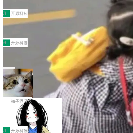
典型案例
计算节点间多种内存类型的高性能通信。 UCL-
近日，工信部科技司公示《2025人工智能应用典
MPComm将作为一种传输引擎接入Mooncake T
型案例入选名单》，深信服“面向企业研发场景的
开
开源科技
ENT，实现零拷贝传输性能提升30%、非零拷贝
开源 AI 编程平台 CoStrict 应用”凭借卓越的技术
传输性能最高提升5倍。UCL-MPComm底层基
深信服AI算力网关入选工信部人工智能
创新与落地成效成功入选。 全链路私有化部署，
应用典型案例！
于自研UCL-Engine通信引擎，后续腾讯网平将
助力企业AI研发安全落地 当前，越来越多企业已
前不久，工业和信息化部正式发布《2025年人工
持续开源更多基于UCL-Engine的高性能通信组
经开始引入 AI Coding 工具，通过调用公有云模
智能应用典型案例名单》，集中展示人工智能在
开
开源科技
件。 腾讯网平团队在UCL-MPComm中实现了一
型或企业内部部署模型提升研发效率。但随着 AI
各领域的应用成果，覆盖技术底座、行业赋能、
个独立于业务线程的全局通信引擎（Engine），
Jeff Dean 离开 Google：一个时代的结
Coding 从个人辅助工具逐步走向团队级、组织
产品应用、支撑保障、专题等五大方向。深信服
并实...
束，一个实验室的开始
级应用，企业在规模化落地过程中，对安全性、
AI算力网关（AI创新平台）成功入选！ 随着各行
Google 员工编号 20。MapReduce 作者之一。
可控性和代码质量提出了更高要求。 首先是数据
各业的Agent走向规模化建设，算力构成形态逐
Bigtable 作者之一。TensorFlow 的作者之一。
局
安全与合规要求。对于大多数普通研发场景，公
渐丰富，用户关注的重点也在发生变化：不只是
Gemini 的架构师。Google 首席科学家。 Jeff D
有云模型能够满足快速试用和效率提升的需求。
🔥 SolonCode v2026.8.4 发布：界面
让AI用起来，还要进一步看清混合算力时代下，
ean 在 Google 工作了 27 年后，宣布离职。 他
但对于金融、能源、医疗等对数据安全要求较...
字体可调、22 种语言、记忆搜索增强
Token花在哪里、算力是否被充分利用，以及持
不是一个人走。一同离开的还有 Sanjay Ghema
打开终端就能上岗的全中文编码智能体，这一轮
续增长的AI成本该如何优化。 深信服AI算力网关
wat（Google 员工编号 23，Jeff Dean 二十多
把「看得清、用母语、记得住」三件事一次补
梅子酒好吃
正是围绕这些实际问题，从Token治理和成本治
年的编程搭档，MapReduce 和 Bigtable 的共同
齐。 SolonCode 是什么 SolonCode 是杭州无
理两个方面，让用户的每一份算力都看得清、管
作者）、Quoc Le（Google 大脑核心成员，Se
让“代码语义理解”深度释放AI Coding
耳科技研发的企业级终端编码智能体——一位全
得住、用得稳、省得下、更安全！ 一、从现在开
价值潜能：华为云码道（CodeArts）
q2Seq 和 DocAI 的共同发明人）以及 Oriol Vin
中文驱动的数字员工，自主理解需求、规划步
一、代码仓深度理解技术的作用与价值 在软件工
始，Token使用一目...
代码仓技术解析
yals（Gemini 联合负责人，AlphaSta...
骤、编写代码。不挑模型、不挑平台，curl 一行
程实践中，代码仓是企业核心知识资产的主要载
开
开源科技