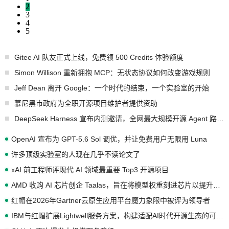
2
3
4
5
Gitee AI 队友正式上线，免费领 500 Credits 体验额度
Simon Willison 重新拥抱 MCP：无状态协议如何改变游戏规则
Jeff Dean 离开 Google：一个时代的结束，一个实验室的开始
慕尼黑市政府为全职开源项目维护者提供资助
DeepSeek Harness 宣布内测邀请，全网最大规模开源 Agent 路演现场诞生
OpenAI 宣布为 GPT-5.6 Sol 调优，并让免费用户无限用 Luna
许多顶级实验室的人现在几乎不读论文了
xAI 前工程师评现代 AI 领域最重要 Top3 开源项目
AMD 收购 AI 芯片创企 Taalas，旨在将模型权重刻进芯片以提升推理性能
红帽在2026年Gartner云原生应用平台魔力象限中被评为领导者
IBM与红帽扩展Lightwell服务方案，构建适配AI时代开源生态的可信基础设施