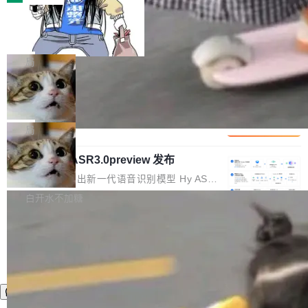
装完即用。 开源地址：Gitee · GitCode · GitHu
体。企业级代码仓库通常包含数十万乃至数百万
b 安装 支持 Java 8+（8~26）、macOS / Linu
一条“删库”命令跑 17 小时，算法工程
个文件，其规模远超单次模型调用可承载的上下
师删光 89TB 数据只为干私活
x / Windows / Harmony PC。 # macOS / Linu
文窗口。随着项目规模的持续扩张与代码历史的
最高人民检察院8月4日公布了一起案件：北京一
x / Harmony PC curl -fsSL https://solon.noea
不断累积，代码仓中的模块关系、接口契约、业
名90后算法工程师王某，为了给自己接的私活腾
局
r.org/solon...
务逻辑等关键信息往往分散于数十乃至数百个文
服务器空间，删光了公司AI游戏部门的全部核心
件之中，形成高度复杂的知识关联网络。传统的
Cloudflare 分享推理优化实践：KV ca
数据。 王某2024年1月入职东城区某科技公司AI
che 量化 + 权重压缩，吞吐量提升 4
代码检索手段（如关键词匹配、目录遍历）仅能
短剧部门，有互联网大厂背景。在公司内部架构
Kimi 和 GLM 是当前最强的大模型系列之一，但
1%，成本降 30%
在语法层面完成文本定位，难以触及代码的语义
调整期间，部门三次通知全员将数据从A集群迁
它们有一个共同的问题：太吃显存了。月之暗面
局
内涵与结构关联，导致开发者使用代码智能体在
移到B集群，王某都回复了"收到"。 他没有迁移
的 Kimi K 系列和智谱的 GLM 都是长上下文、M
理解大规模代码仓时面临显著"代码仓理解"瓶
数据。2024年9月3日下午4点，他使用此前登录
腾讯混元 Hy ASR3.0preview 发布
oE 架构的大模型，好用到让人上瘾，但 GPU 显
颈。 代码仓深度理解服务（以下简称" CodeBas
的账号密码进入A集群，输入了一条被程序员圈
存永远不够用。 Cloudflare 的 Workers AI 团队
腾讯混元正式推出新一代语音识别模型 Hy ASR
e深度理解服务"）是华为云码道（CodeA...
称为"删库跑路"的命令——最高管理员权限、无
一直在跑这些模型的推理。他们在官方博客上发
3.0preview。基于最新一代大语言模型 Hy3 的
白开水不加糖
需确认、强制递归删除。17个小时后，运维人员
了一篇技术文章，详细拆解了三种让大模型在 G
语言理解能力，以及融合了高精度语音识别与深
发现异常并中止进程时，89TB数据已经没了。
PU 上跑得更省、更快的技术手段——KV cache
度语义理解能力，实现了语音识别能力的全面升
删掉的是AI游戏部门的全部开发文件，包括公司
量化、模型权重压缩、以及共享 KV cache 的完
级。 根据介绍，Hy ASR3.0preview 目标在于：
自研的多个文生3D和...
整性保护。效果是：吞吐量提升 41%，每 token
让语音识别不再只是听清，而是真正听懂。通过
成本降低 30%，精度不变。 FP8 省的不仅是显
先理解你的语境和意图，再把准确的文字直接给
存 KV cache 是推理时最吃显...
到你。从“逐字转写、单点优化”演进为“理解语