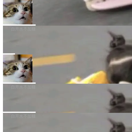
l 迁移或唤醒时，新宿主从 S3 恢复 SQLite 数据
te 17 Pro、OPPO K15，要么是vivo X300 E这
本控制系统。目前处于 Early Access 阶段。 De
库继续执行。存储库是持久化的唯一真相...
样的次旗舰。 Galaxy Z Fold8 Ultra / Z Fold8 /
SpaceXAI 单季资本开支达 183 亿美元
ltaDB 的核心思路直接写在 landing page 最显
Z Flip8三款折叠屏新机均在7月22日发布，且全
眼的位置：「Software is made between com
根据风险投资人Tomer Tunguz 博客（VC 分
部搭载骁龙8 Elite Gen5 for Galaxy，它们本该
mits」——软件是在 commit 之间写出来的。git
析）披露的最新分析与第二季度业绩报告，Spac
白开水不加糖
是7月性...
只记录了你提交的最终状态，但真正的工作过程
eXAI在上个季度的总资本支出飙升至183.7亿美
——打字、删改、试错、agent 对话——都在 co
Meta 发布终端编程 Agent“Muse Cod
元。其中，绝大部分资金被直接用于 AI 领域，
e” 和 Muse Spark 1.2 模型
mmit 之间的空隙里丢失了。 DeltaDB 要做的就
金额高达158.3亿美元，这一单项投入已经逼近
Meta 今天发布了两款 AI 产品：Muse Code，
是把这段空隙补上。 回退到任何一次编辑：Delt
微软同期总资本开支的四成。 与亚马逊、Alpha
一个在终端里运行的编程 agent；Muse Spark
局
aDB 捕获 commit 之间的每一次操作，...
bet、微软以及 Meta 等传统科技巨头相比，Spa
1.2，驱动这个 agent 的新模型。一句话概括：
ceXAI的资金消耗速度尤为引人瞩目。然而，支
美团开源 LoHoSearch，用知识图谱校
你可以用 curl -fsSL https://dev.meta.ai/install.
准 AI 能力认知
撑庞大支出的资金来源却呈现出截然不同的面
sh | bash 安装一个能在大项目里自动规划、写
机器出题的前提，是让机器拥有全局视野。整个
貌。数据显示，微软和 Meta 主要依托充沛的经
代码、验证结果的 AI 终端工具。 据介绍，Muse
构建流程可以分为四个环节：建图 → 控制难度
白开水不加糖
营现金流来覆盖资本开支，其资本支出覆盖率分
Code 是 Meta 的编程 agent 产品。它和市场上
→ 质量把关 → 数据概览。
别达到155% 和106%;而SpaceXAI的经营现金
已有的终端编程 agent 在设计理念上有几个明显
腾讯开源 UCL-MPComm 通信库
流仅能覆盖资本开支的12...
的差异点。 异步后台 agent：Muse Code 有一
腾讯网平团队宣布开源了 UCL-MPComm 通信
个主 agent 循环，外加一组后台 agent。这些后
库，并将作为transport接入Mooncake TENT。
白开水不加糖
台 agent...
该通信库针对AI Memory池化场景的数据传输需
CoStrict入选工信部2025人工智能应用
求进行了深度优化，能够实现数据中心内大规模