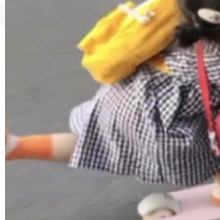
境、兼容场景、一键直出”。 Hy ASR 3.0 previe
w 不要求标准普通话，方言识别覆盖粤语、吴语
©OSCHINA(OSChina.NET)
京ICP备2025119063号
等 10 大方言片区和 20 余个二级小片区。在开
源评测集中，Hy ASR 3.0 preview 在多语种的
WER（...