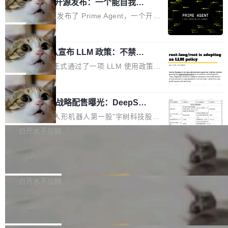
（OHDD：OpenHarmony Hardware Develope
Prime Agent 开源发布：一个能自我改
障无法工作。Pages、Copilot code review、C
进的编程 Agent，ARC-AGI 3 超越人类
r Day）将在杭州启航。活动面向智能硬件产业
opilot coding agent 全部受影响。从检测到完全
Prime Intellect 发布了 Prime Agent，一个开源
专家基线
链企业和开发者，邀请行业专家与资深技术顾
恢复，大约 12 小时。 这是 2026 年 8 月的第六
的编程 Agent Harness，核心设计围绕两个抽
局
问，围绕开源鸿蒙技术能力、设备适配、芯片适
起事故，其中四起与 AI/Copilot 服务相关。 Git
象：Recursive Language Model（RLM）和 C
配、功耗与稳定性调优、兼容性测评及统一互联
Hub 员工 kdaigle 在 HN 讨论中贴出了一组数
Rust 项目团队宣布 LLM 政策：不禁
ontinual Harness。在 ARC-AGI 3 基准测试
等内容展开系统讲解和实战交流，帮助企业进一
止，但你要承认哪些代码不是你写的
据：2025 年全年 10 亿次 commit。现在，每周
上，Prime Agent + Opus 5 的组合达到了 95.
Rust 语言项目正式通过了一项 LLM 使用政策，
步了解开源鸿蒙在智能...
2.75 亿次，全年预计 140 亿次。GitHub...
5% RHAE Best@1，超过了 ARC 报告的人类专
覆盖 rust-lang/rust 单一仓库的代码贡献。这不
局
家基线 95.4%。 不是又一个 coding agent 包装
是项目级别的官方立场，目前由五个团队采纳，
器 Prime Agent 的架构和市面上大多数 coding
宇树科技 IPO 战略配售曝光：DeepSe
但它可能是主流开源项目中关于 AI 辅助贡献最
ek 获配 93.3 万股，锁定 36 个月
agent 有本质区别。大多数 agent harness 的设
细致的一份规则。 政策的核心只有一句话：LLM
8月6日晚间，“人形机器人第一股”宇树科技股份
计是基于早期模型的能力—...
可以用来分析、提炼、审阅、建议，但不能用来
有限公司披露IPO发行价格及战略配售结果，杭
白开水不加糖
创作。 具体来说，LLM 生成的代码可以提交，
州深度求索人工智能基础技术研究有限公司（De
但必须满足五个条件：预先安排、非关键、高质
Docker 29.7.2 发布
epSeek）获配93.3399万股，按150.8元/股发行
量、充分测试、充分审查，并且必须披露。LLM
价格计算，认购金额约1.41亿元，股份锁定期为
Docker 29.7.2 现已发布，具体更新内容如下：
不得生成涉及安全性的关键变更，除非作者本身
36个月。 公告显示，本次宇树科技战略配售对
Bug fixes and enhancements 修复多次传递同
白开水不加糖
就是领域专家。即使如此，政策也"强烈不建
象主要包括长期投资机构、与公司业务具有战略
一环境变量时，docker service create和docker
议"这么做。 对于不披露的情况，审核者可以直
Apache Fluss 毕业成为顶级项目
合作关系或长期合作愿景的大型企业、科创板保
service update会发生 panic 的问题。docker/cl
接关闭 PR，无需解释。 政策作者 Jynn Ne...
荐人跟投子公司，以及公司高级管理人员和核心
i#7145 修复了 Docker Engine 29.7.0 中引入的
今年 7 月，Apache Fluss 的毕业提案在 Apach
员工参与设立的专项资产管理计划。其中，Dee