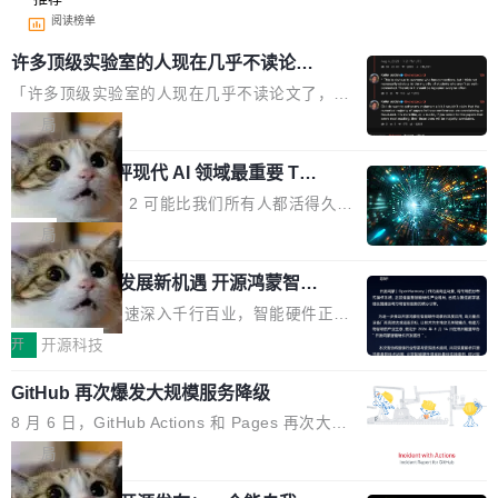
阅读榜单
许多顶级实验室的人现在几乎不读论文
了
「许多顶级实验室的人现在几乎不读论文了，而
且他们认为 ICLR/ICML/NeurIPS 充斥着大量过
局
度宣传和欺诈。」 OpenAI 研究员 Keller Jorda
xAI 前工程师评现代 AI 领域最重要 Top
n 这条推文引发了广泛讨论。他不是在说风凉
3 开源项目
话，他是说出了一个圈内人尽皆知但很少公开捅
Flash Attention 2 可能比我们所有人都活得久。
破的事实。 Jordan 随后补充了一句软化声明：
这句话不是来自某个技术博客，而是出自 Hieu
局
「我不认为这些会议上大部分论文都在过度宣传
Pham 的一条推文。Hieu Pham 是谁？他是 xAI
或造假。问题是，作为读者，如果你筛选出那些
共商智能硬件发展新机遇 开源鸿蒙智能
的早期工程师之一，在 Grok 训练基础设施团队
硬件开发者日杭州站即将举行
看起来最令人兴奋的论文，那它们大部分都是过
工作过。近日他在 X 上发了一条帖子，列出了他
随着万物智联加速深入千行百业，智能硬件正从
度宣传的。」 这才是真正的痛点。不是所有论文
认为现代 AI 领域最重要的三个开源项目。 第一
单点设备迈向智能化、网联化、协同化发展。作
开
开源科技
都有问题，是最吸引眼球的那批论文最有问题。
个名字毫无悬念：Flash Attention 2。 Hieu 的
为面向全场景、跨终端的分布式操作系统，开源
他引用的帖子来自 Mathew Shen，一位 ICLR 2
理由很具体。FA 系列不需要解释，但 FA2 是他
GitHub 再次爆发大规模服务降级
鸿蒙通过统一技术底座和分布式能力，为不同类
026 的读者：「看了篇 ...
认为最重要的一个——复杂度恰到好处，刚好能
型智能设备的开发、连接与互联提供关键支撑，
8 月 6 日，GitHub Actions 和 Pages 再次大规
驱动你去学 CuTe，但还没被那些"邪恶的" Hopp
也为产业链企业探索产品创新与商业增长打开新
模服务降级，Actions 完全不可用超过 5 小时，
局
er++ 优化所淹没，足够容易修改和适配。 更关
的空间。 8月14日，开源鸿蒙智能硬件开发者日
webhook 停发，连自托管 runner 也因调度层故
键的是 FA2 的持久性...