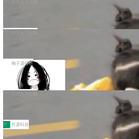
一个回归问题，该问题导致拉取镜像时会拒绝包
e 孵化器项目管理委员会（IPMC）投票中获得
白开水不加糖
pSeek作为与宇树科技具备战略合作关系的企
含绝对 hardlink 目标的镜像（此类镜像由某些镜
全票通过，随后获 Apache 软件基金会董事会批
业，获配股份数量占本次发行数量的2.31%。 除
马斯克 AI 百科项目 Grokipedia 被曝数
像构建工具生成）。moby/moby#53305 修复了
准。今天，Apache 软件基金会正式宣布 Apach
DeepSeek外，腾讯旗下上海启善投资有限公司
月未更新
Docker Engine 29.7.0 中引入的一个回归问
e Fluss 孵化毕业，成为 Apache 顶级项目（TL
埃隆·马斯克推出的AI百科项目 Grokipedia 被曝
获配9...
题，该问题可能导致在旧版 Linux 内核...
P）！这一里程碑不仅标志着 Fluss 迈入新的发
长期停止内容更新，未能实现其作为“AI版维基百
白开水不加糖
展阶段，也将进一步推动流式存储、实时湖仓与
科”替代品的目标。 据 Lawfare 最新调查，自今
AI 数据基础加速融合，为实时数据基础设施的发
Solon I18n：三种解析器，零样板代码
年4月以来，Grokipedia 页面更新功能基本停
展开启新的篇章。
滞，过去三个月内没有任何条目完成更新，用户
如果你在 Spring Boot 里做过国际化，流程大概
提交的编辑请求也长期处于待处理状态。 Groki
是这样的：配 MessageSource 的 Bean、写 R
梅子酒好吃
pedia 于去年底上线，定位为由人工智能生成内
eloadableResourceBundleMessageSource、
容的百科平台，被马斯克视为传统众包百科网站
Apache Doris 4.1 全面增强 Iceberg：
声明 LocaleResolver、注册 LocaleChangeInt
支持 UPDATE、MERGE INTO 与 Iceb
维基百科的替代方案。Lawfare 调查发现，无论
erceptor…五六步之后才能看到第一行翻译文
Apache Doris 4.1 要补齐的，正是缺失的那一
erg V3
热门页面还是低关注度页面，均未出现近期更
本。 Solon 换了个方式。整个 i18n 模块围绕三
半。在已有查询能力的基础上，Doris 进一步支
白开水不加糖
新，相关问题并非局限于特定领域，而是在不同
个解析器、一个注解、一个工具类展开——没有
持了 UPDATE、DELETE、MERGE INTO 等数
主题和访问量页面中普遍存在。 调查人员最初认
XML、没有拦截器注册、没有样板配置。 资源
Testin XAgent：CIO智能测试落地指南
据修改操作、完整的表结构管理与分区演进，以
为，Grokipedia可能只是限...
文件的约定 把文件放到 resources/i18n/ 下： r
及 rewrite_data_files、expire_snapshots 等日
7月30日，TiD2026质量竞争力大会在北京中关
esources/i18n/messages.properties ...
常维护操作，并完整支持 Iceberg V3 格式。
村国家自主创新示范区会议中心开幕。本届大会
开
开源科技
由中关村智联软件服务业质量创新联盟主办，以
让非法状态不可表示：一篇关于 ADT
“智构可信·质创未来——AI原生时代的质量新范