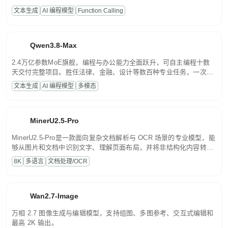
高并发、轻量化任务，适合日常对话、内容创作、基础 RAG、批量
文本生成
AI 编程模型
Function Calling
文案处理等普惠刚需场景。
Qwen3.8-Max
2.4万亿参数MoE旗舰，编程与办公能力全面跃升，可自主编程十数
天交付完整项目。胜任法律、金融、设计等数百种专业任务，一次对
话端到端交付生产级成果。原生视觉理解贯穿规划、执行与验证全流
文本生成
AI 编程模型
多模态
程，支持超长文档与长视频的深度语义解析。长程任务中自主规划与
闭环迭代，持续进化。
MinerU2.5-Pro
MinerU2.5-Pro是一款面向复杂文档解析与 OCR 场景的专业模型，能
够从图片和文档中识别文字、理解页面布局，并将非结构化内容转换
为便于存储、检索和二次处理的结构化结果。
8K
多语言
文档处理/OCR
Wan2.7-Image
万相 2.7 图像生成与编辑模型，支持组图、多图参考、交互式编辑和
最高 2K 输出。