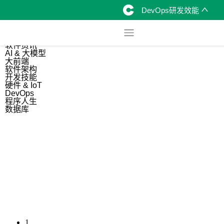
DevOps研发效能
综合
开源资讯
软件资讯
AI & 大模型
大前端
软件架构
开发技能
硬件 & IoT
DevOps
程序人生
数据库
1