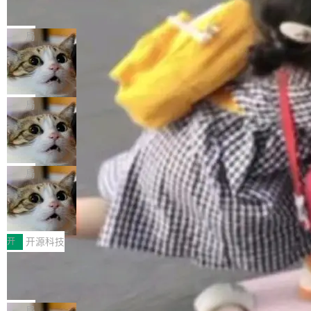
的帖子在 Reddit 火了
式”为主题，直面AI从实验室走向规模化产业落地
有一种东西，一旦用过就回不去了。Alex Fedos
的核心质量命题。会上，《2026智能研发生产力
eev 管它叫"软件设计的基石"。 他说的东西不新
局
工具选型手册》发布，Testin云测的Testin XAge
鲜——代数数据类型（ADT），尤其是和类型
nt智能测试系统入选AI测试领域代表产品。对CI
Cloudflare 开源内部企业 AI 平台 Clou
（sum type）。但他说清楚了一件事：这不是类
dflare OS
O而言，这提示了一个转变：AI测试正在从效率
型系统的学术体操，是日常编码的思维方式。 文
Cloudflare 发布了一个开源项目 Cloudflare O
工具升级为企业的质量基础设施。 CIO面对的新
章从一个简单的例子切入。一个网站的深色主题
S。如果你只看官方博客，你会觉得这是又一
局
现实 过去两年，CIO们的焦虑清单上多了两项：
设置，如果用布尔值 + 可空字段来表示——bool
个"AI 知识库 + 聊天机器人"——每个大厂都在
一是如何让大模型和智能体应用安全地从PoC走
ean 表示是否可切换，nullable 的默认模式、浅
Deno 团队开源 Celld，可自托管的分
做，没什么新鲜的。 但 Kenton Varda 在 Twitte
向生产，二是如何让测试团队跟得上AI应用...
布式 Durable Objects
色方案、深色方案——会产生大量无意义的组
r 上把事情说清楚了： 今天我们发布了 Cloudfla
Ryan Dahl 领导的 Deno 团队推出了最新开源项
合。方案缺了、配置冲突了、全 null 了。要知道
re OS，一个带连接器的聊天机器人，跟其他所
目 Celld，一个能在自己机器上运行 Cloudflare
局
哪些组合有效，作者说，你得靠"文档、校验、或
有科技公司做的一样。只不过，实际上它不一
Workers 和 Durable Objects 的守护进程。 设
者部落知识"。 换个写法。Rust 的 enum，两个
鲁大师7月新机性能/流畅/AI榜：vivo夺
样。这是 Sandstorm.io 的重制版，我十年前的
计思路很直接：每个对象是一个独立的 SQLite
变体：Switchable...
性能、流畅双第一，三星Galaxy Z系列
那个创业公司。不同的是，这次它构建在 Cloudf
数据库，按名称寻址，复制到你自己的 S3 兼容
2026年7月的手机市场，由于存储等硬件成本暴
新折叠缺席
lare Workers 上——我花了九年时间搭建的平台
存储库里。节点之间只通过这个存储库协调——
增，手机厂商的日子也不好过啊，新机速度明显
开
开源科技
——并且深度集成了 AI。这基本上是我十年秘密
没有控制平面，没有共识协议。每个对象自带一
放缓，因此硝烟味淡了许多。新机参数规格除开
计划的顶峰。 十年前，Ken...
Zed 推出 DeltaDB，一个记录 commit
个小型数据库，应用天然按分片构建，单个数据
高价的三星折叠（三星Galaxy Z Fold8 Ultra / Z
之间所有操作的版本控制系统
库的竞争和爆炸半径问题在设计层面就被消除
Fold8 / Z Flip8）外，其余要么是中低端机器，
Zed 编辑器团队发布了新项目——DeltaDB，一
了。 闲置的 cell 会休眠到几乎不占资源。当 cel
例如iQOO Z11i、REDMI Note 17、REDMI No
个在 git commit 之间记录每一次编辑操作的版
局