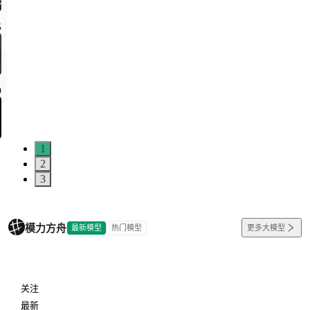
1
2
3
模力方舟
最新模型
热门模型
更多大模型
关注
最新