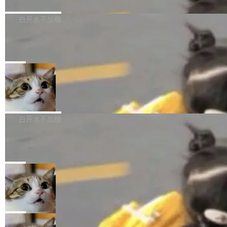
境、兼容场景、一键直出”。 Hy ASR 3.0 previe
问、下溢和溢出。（DiD） 修复了加载和解析内
演讲者分享了一个有趣的实践：面对 PG 18 已
w 不要求标准普通话，方言识别覆盖粤语、吴语
容提供的字体时出现的几个问题 为避免音频加
发布的 Release Notes，他利用 AI 工具（如 Co
白开水不加糖
等 10 大方言片区和 20 余个二级小片区。在开
载、处理和播放过程中可能出现的一系列错误，
pilot）对数千条 commit 日志进行自动分析，先
源评测集中，Hy ASR 3.0 preview 在多语种的
慕尼黑市政府为全职开源项目维护者提
对音频采样频率设定了下限 采样率低于 8kHz
让模型总结出三十余条潜在特性，再逐条要求生
WER（...
供资助
（通常被认为是 "telephone"/"walkie-talkie" 音
成详细解释和代码校验，最终筛选出对用户体感
"在过去大约 10 年的大部分时间里，libexpat 的
质的最低采样率）的音频格式将被拒绝 修复了 C
最强的若干项。对于尚未正式发版的 PG 19，则
维护工作一直与我的日常工作、家务、社交生活
局
SS 圆角虚线样式中可能存在的问题 如果表单中
通过拉取过去一年内（从 PG 18 Beta1 时间点
和休闲娱乐竞争时间。" 这是 libexpat 维护者 S
的图像元素不在同一个子树中，则它们将不再关
Firefox 153.0.3 发布
至今）的所有 commit，同样交由 AI 分析提炼。
ebastian Pipping 写在博客里的话。8 月 4 日，
联 加...
经过人工复核，准确度令人满意。这一方法也为
他宣布了一个新消息：从 2026 年 8 月 1 日起，
Firefox 153.0.3 现已发布，具体更新内容如
社区爱好者提供了高效跟踪新版本的思路。
他可以全职维护 libexpat 了，最长 6 个月。发
下： New Smart Window 包含多项增强功能：
白开水不加糖
工资的是慕尼黑市政府。 libexpat 是一个 C99
<ul> <li>现在建议列表会显示更多结果，方便用
编写的流式 XML 解析器，MIT 许可证。和 libx
Cloudflare Computer 开源：你的 Age
户查找历史记录和切换到已打开的标签页。（<a
nt 需要一台电脑，而不是一个容器
ml2 一样，它是世界上使用最广泛的 XML 解析
href="https://bugzilla.mozilla.org/show_bug.c
Cloudflare 开源了名为 @cloudflare/computer
库之一。你的操作系统、浏览器、无数的基础设
gi?id=2019042">Bug&nbsp;2019042</a>）</l
的 npm 包。项目的核心论点是：容器不适合 Ag
局
施软件，很可能都在用它。而过去十年，维护它
i> <li>现在，助手可以直接使用 Exa 的网络搜索
ent 计算。真正适合的，是 Isolate。 Cloudflare
的人一直在用业余...
结果回答问题，而无需将问题转交给搜索引擎。
OpenAI 公开邮件和聊天记录回应苹果
工程师在这件事上没什么可谦虚的——他们用 W
诉讼，称“Apple is getting this wron
（<a href="https://bugzilla.mozilla.org/show_
orkers 跑了十年 Isolate。用 CEO Matthew Pri
上个月，苹果一纸诉状把 OpenAI 告上法庭，指
g”
bug.cgi?id=204...
nce 的话说：「我们一生都在用 Isolate 运行代
控其挖角苹果前员工并窃取商业秘密。苹果的诉
局