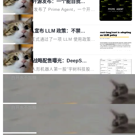
（OHDD：OpenHarmony Hardware Develope
Prime Agent 开源发布：一个能自我改
障无法工作。Pages、Copilot code review、C
进的编程 Agent，ARC-AGI 3 超越人类
r Day）将在杭州启航。活动面向智能硬件产业
opilot coding agent 全部受影响。从检测到完全
Prime Intellect 发布了 Prime Agent，一个开源
专家基线
链企业和开发者，邀请行业专家与资深技术顾
恢复，大约 12 小时。 这是 2026 年 8 月的第六
的编程 Agent Harness，核心设计围绕两个抽
局
问，围绕开源鸿蒙技术能力、设备适配、芯片适
起事故，其中四起与 AI/Copilot 服务相关。 Git
象：Recursive Language Model（RLM）和 C
配、功耗与稳定性调优、兼容性测评及统一互联
Hub 员工 kdaigle 在 HN 讨论中贴出了一组数
Rust 项目团队宣布 LLM 政策：不禁
ontinual Harness。在 ARC-AGI 3 基准测试
等内容展开系统讲解和实战交流，帮助企业进一
止，但你要承认哪些代码不是你写的
据：2025 年全年 10 亿次 commit。现在，每周
上，Prime Agent + Opus 5 的组合达到了 95.
Rust 语言项目正式通过了一项 LLM 使用政策，
步了解开源鸿蒙在智能...
2.75 亿次，全年预计 140 亿次。GitHub...
5% RHAE Best@1，超过了 ARC 报告的人类专
覆盖 rust-lang/rust 单一仓库的代码贡献。这不
局
家基线 95.4%。 不是又一个 coding agent 包装
是项目级别的官方立场，目前由五个团队采纳，
器 Prime Agent 的架构和市面上大多数 coding
宇树科技 IPO 战略配售曝光：DeepSe
但它可能是主流开源项目中关于 AI 辅助贡献最
ek 获配 93.3 万股，锁定 36 个月
agent 有本质区别。大多数 agent harness 的设
细致的一份规则。 政策的核心只有一句话：LLM
8月6日晚间，“人形机器人第一股”宇树科技股份
计是基于早期模型的能力—...
可以用来分析、提炼、审阅、建议，但不能用来
有限公司披露IPO发行价格及战略配售结果，杭
白开水不加糖
创作。 具体来说，LLM 生成的代码可以提交，
州深度求索人工智能基础技术研究有限公司（De
但必须满足五个条件：预先安排、非关键、高质
Docker 29.7.2 发布
epSeek）获配93.3399万股，按150.8元/股发行
量、充分测试、充分审查，并且必须披露。LLM
价格计算，认购金额约1.41亿元，股份锁定期为
Docker 29.7.2 现已发布，具体更新内容如下：
不得生成涉及安全性的关键变更，除非作者本身
36个月。 公告显示，本次宇树科技战略配售对
Bug fixes and enhancements 修复多次传递同
白开水不加糖
就是领域专家。即使如此，政策也"强烈不建
象主要包括长期投资机构、与公司业务具有战略
一环境变量时，docker service create和docker
议"这么做。 对于不披露的情况，审核者可以直
Apache Fluss 毕业成为顶级项目
合作关系或长期合作愿景的大型企业、科创板保
service update会发生 panic 的问题。docker/cl
接关闭 PR，无需解释。 政策作者 Jynn Ne...
荐人跟投子公司，以及公司高级管理人员和核心
i#7145 修复了 Docker Engine 29.7.0 中引入的
今年 7 月，Apache Fluss 的毕业提案在 Apach
员工参与设立的专项资产管理计划。其中，Dee