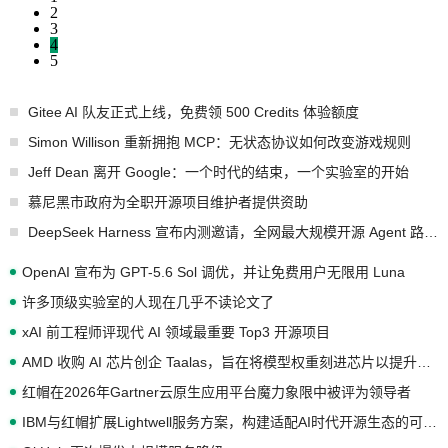
2
3
4
5
Gitee AI 队友正式上线，免费领 500 Credits 体验额度
Simon Willison 重新拥抱 MCP：无状态协议如何改变游戏规则
Jeff Dean 离开 Google：一个时代的结束，一个实验室的开始
慕尼黑市政府为全职开源项目维护者提供资助
DeepSeek Harness 宣布内测邀请，全网最大规模开源 Agent 路演现场诞生
OpenAI 宣布为 GPT-5.6 Sol 调优，并让免费用户无限用 Luna
许多顶级实验室的人现在几乎不读论文了
xAI 前工程师评现代 AI 领域最重要 Top3 开源项目
AMD 收购 AI 芯片创企 Taalas，旨在将模型权重刻进芯片以提升推理性能
红帽在2026年Gartner云原生应用平台魔力象限中被评为领导者
IBM与红帽扩展Lightwell服务方案，构建适配AI时代开源生态的可信基础设施