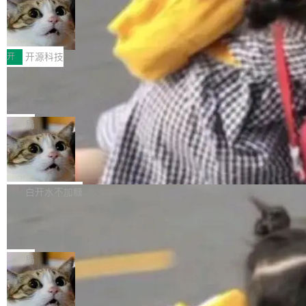
码，而 AI Agent 不需要容器，它们需要的是 Iso
状把 OpenAI 描述成一个系统性地从前东家挖
late。」 容器为什么不合适 容器的问题在于启动
HUAWEI MatePad Edge上架WorkBu
人、套取机密信息的对手。 OpenAI 没发律师
ddy鸿蒙PC版，说话就能干活的AI办公
和销毁都太重了。一个 Agent 要执行的任务可能
函，也没选择庭外沉默。它在官网贴了一篇博
全能AI工作台WorkBuddy鸿蒙PC版上架HUAWE
搭子
只需要几毫秒的 CPU 时间，但容器从冷启动到
文，标题只有六个字：Apple is getting this wro
I MatePad Edge应用市场，直接下载即可使
开
开源科技
就绪要花数秒。如果未来有十...
ng。 然后，它把邮件往来和 iMessage 聊天记
用，与鸿蒙电脑上的体验一致。值得一提的是，
录全贴了出来。 他发错人了 苹果外部律师 Gabr
FFmpeg 9.0 发布：代号“Lei”，以此纪
这是目前市面上唯一支持平板接入WorkBuddy P
念中国开发者雷霄骅
iel Gross 来自 Weil 律所，2 月 23 日下午 5:53
C版的产品，搭载“人机双写”重磅功能——你写
全球知名开源多媒体框架 FFmpeg 今天正式发
给 OpenAI 总法律顾问 Che Chang 发了封邮
你的，AI写AI的，同屏协作互不干扰。一句话让
布了 9.0 版本。这个版本除了带来新一代音视频
局
件，附了一封长信，要求 OpenAI 配合调查前苹
AI帮你干活，现在开启全新体验！ 温馨提示：
处理能力和硬件加速支持之外，还有一个特殊之
果员工带走机密信...
体验WorkBuddy鸿蒙PC版前，请将 HUAWEI M
亚马逊成本失控：AI 写代码烧掉 1215
处：FFmpeg 9.0 的代号是“Lei”。 这个名字，
万元，超预算 860%
atePad Edge 升级至 HarmonyOS 6.1.0.135S
来自中国开发者雷霄骅（Lei Xiaohua）。 对于
外媒近日曝光了亚马逊的多份内部报告显示，AI
P9 patch03及以上版本。 *升级路径：设置 > 搜
很多中国音视频开发者而言，这个名字并不陌
导致公司在多个项目上超支。《金融时报》报道
白开水不加糖
索“软件更新” > 检查更新，即可搜索新版本，下
生。十年前，他通过大量中文技术文章、源码分
称，仅一个项目的成本超支就高达 180 万美元
载安装完成升级即可。 没有...
析和开源示例，让一代开发者第一次真正理解 F
Hugging Face CEO 发声：中国正在开
（约合人民币 1215 万元）。 具体来说，一名工
源模型上碾压我们
Fmpeg，也成为很多人进入音视频开发领域的
程师借助 Anthropic 旗下 Claude Sonnet 模型
"他们正在开源模型上碾压我们。" Hugging Fac
“启蒙老师”。 而今年，恰好是雷霄骅离世十周
编写程序，目标是完成电商平台作者信息与商品
e CEO Clément Delangue 在 CNBC 的采访里
局
年。FFmpeg 社区最终选择用一个大版本的名
列表的数据匹配 —— 一项常规的数据处理任
没有拐弯抹角。他说中国正在赢得 AI 竞赛，而
字，留下了这份纪念。 雷霄骅曾是中国传媒大学
务，最终却产生了 180 万美元的账单，实际支出
当 AI agent 把源码变成了最好的扩展系
且按目前的速度，中国 AI 工具预计在今年底或
数字电视技术方向的博士生，长期从事视频、音
统，开发者工具必须开源
超出原定预算 860%。 更令人意外的是，该项目