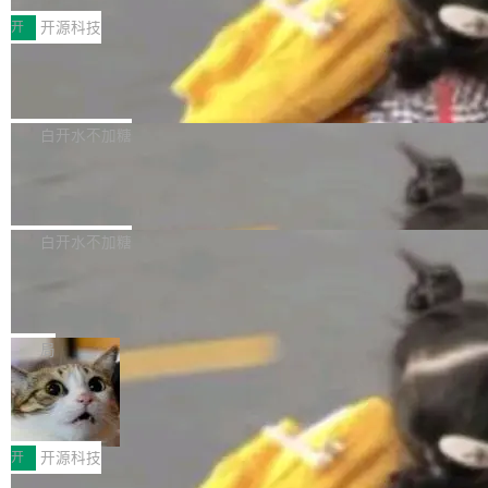
括 epoll（围绕 kqueue 实现）、POSIX 消息队
营、到IAA游戏的“买变一体”正循环、再到联运与
列主板阵容迎来新成员——B850 AORUS ELITE
开
开源科技
列、...
广告协同的全链路经营闭环，以及面向全球市场
X3D。作为面向主流高性能平台打造的全新主板
的出海增长布局。 华为终端云业务商业化销售负
Zadig v5.0 发布：AI 发布专员与 AI 审
产品，B850 AORUS ELITE X3D延续技嘉在X3
查专员上线
责人在开场致辞中表示，游戏开发者的核心诉求
D平台优化上的技术积累，旨在为游戏玩家带来
我们团队这几天最大的卡点不是 AI 写得不够
已不再是“多一个投放渠道”，而是一套能够持续
更稳定、更高效的装机选择。 B850 AORUS ELI
好，是 AI 写得太好了。 好到审查排期从两天的
白开水不加糖
驱动增长的体系。截至目前，搭载HarmonyOS
TE X3D基于AMD AM5平台打造，支持AMD Ry
活儿拖成了五天。PR 一堆起来没人敢合，发布
6的终端设备已突破7000万台，注册开发者数量
zen 9000/8000/7000系列处理器，并针对X3D
Dgraph v25.4.0 发布，具有图形后端的
窗口推了又推。好到合进 main 分支的代码，我
已突破 1100 万。随着鸿蒙生态汇聚越来越多的
原生 GraphQL 数据库
处理器特性进行平台级优化。其搭载X3D鸡血模
们自己都没看完。 这事不是个例。GitLab 调研
Dgraph 是一个水平可扩展的分布式 GraphQL
高质量游戏...
式2.0，可根据不同使用场景释放处理器潜力，
过 1528 名开发者，85% 说 AI 把瓶颈从写代码
数据库，有一个图形后端。作为一个原生的 Gra
白开水不加糖
帮助玩家在游戏与高负载应用中获得更充分的性
转移到了审代码。 写代码有人替你干了。但审代
phQL 数据库，它严格控制数据在磁盘上的排列
能表现。 在核心规格方面，B850 AO...
码、把关发版这两道关，还得靠人肉扛。 V5.0
竹知了：一个零依赖的单文件 HTML，
方式，以优化查询性能和吞吐量，减少集群中的
把儿时竹蝉玩具搬进浏览器
想让 AI 一起盯。
磁盘寻道和网络调用。 Dgraph v25.4.0 现已发
竹知了（zhuzhiliao）是那种小时候路边摊上几
布，具体更新内容包括： feat(zero)：Zero 现
块钱的玩意儿——一根小竹签，一个竹筒，一头
局
支持 --security superflag（token=...;whitelist
系着涂了松香的线。甩起来，竹膜震动，发出“哇
=...），与 Alpha 版本的格式一致，并据此对其
30倍效率升级：解锁医学影像数据要素
——哇”的蝉鸣声。实物越来越难找了，有开发者
价值化的真实路径
管理 HTTP 端点进行授权。 <blockquote> <p>
把它做成了 Web 玩具，放在 zhuzhiliao.imsai.c
完成一例腹部CT影像标注，张医生过去需要约1
<span><strong>警告：</strong>&nbsp;Zero
c 上，并在 GitHub 开源。 玩法很简单：按住屏
20个小时。他必须在数百张连续影像上，一笔一
开
开源科技
的 admin ...
幕画圈，或者直接甩手机。页面会实时显示转速
笔勾画边界，一层一层识别肌肉组织。如今，使