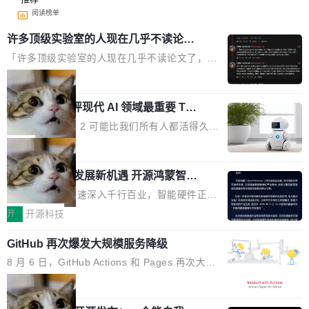
阅读榜单
许多顶级实验室的人现在几乎不读论文
了
「许多顶级实验室的人现在几乎不读论文了，而
且他们认为 ICLR/ICML/NeurIPS 充斥着大量过
局
度宣传和欺诈。」 OpenAI 研究员 Keller Jorda
xAI 前工程师评现代 AI 领域最重要 Top
n 这条推文引发了广泛讨论。他不是在说风凉
3 开源项目
话，他是说出了一个圈内人尽皆知但很少公开捅
Flash Attention 2 可能比我们所有人都活得久。
破的事实。 Jordan 随后补充了一句软化声明：
这句话不是来自某个技术博客，而是出自 Hieu
局
「我不认为这些会议上大部分论文都在过度宣传
Pham 的一条推文。Hieu Pham 是谁？他是 xAI
或造假。问题是，作为读者，如果你筛选出那些
共商智能硬件发展新机遇 开源鸿蒙智能
的早期工程师之一，在 Grok 训练基础设施团队
硬件开发者日杭州站即将举行
看起来最令人兴奋的论文，那它们大部分都是过
工作过。近日他在 X 上发了一条帖子，列出了他
随着万物智联加速深入千行百业，智能硬件正从
度宣传的。」 这才是真正的痛点。不是所有论文
认为现代 AI 领域最重要的三个开源项目。 第一
单点设备迈向智能化、网联化、协同化发展。作
开
开源科技
都有问题，是最吸引眼球的那批论文最有问题。
个名字毫无悬念：Flash Attention 2。 Hieu 的
为面向全场景、跨终端的分布式操作系统，开源
他引用的帖子来自 Mathew Shen，一位 ICLR 2
理由很具体。FA 系列不需要解释，但 FA2 是他
GitHub 再次爆发大规模服务降级
鸿蒙通过统一技术底座和分布式能力，为不同类
026 的读者：「看了篇 ...
认为最重要的一个——复杂度恰到好处，刚好能
型智能设备的开发、连接与互联提供关键支撑，
8 月 6 日，GitHub Actions 和 Pages 再次大规
驱动你去学 CuTe，但还没被那些"邪恶的" Hopp
也为产业链企业探索产品创新与商业增长打开新
模服务降级，Actions 完全不可用超过 5 小时，
局
er++ 优化所淹没，足够容易修改和适配。 更关
的空间。 8月14日，开源鸿蒙智能硬件开发者日
webhook 停发，连自托管 runner 也因调度层故
键的是 FA2 的持久性...