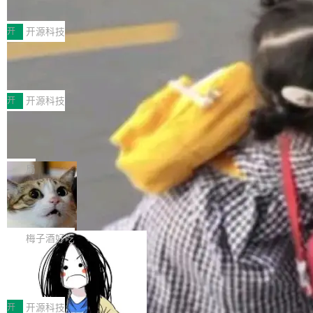
典型案例
计算节点间多种内存类型的高性能通信。 UCL-
近日，工信部科技司公示《2025人工智能应用典
MPComm将作为一种传输引擎接入Mooncake T
型案例入选名单》，深信服“面向企业研发场景的
开
开源科技
ENT，实现零拷贝传输性能提升30%、非零拷贝
开源 AI 编程平台 CoStrict 应用”凭借卓越的技术
传输性能最高提升5倍。UCL-MPComm底层基
深信服AI算力网关入选工信部人工智能
创新与落地成效成功入选。 全链路私有化部署，
应用典型案例！
于自研UCL-Engine通信引擎，后续腾讯网平将
助力企业AI研发安全落地 当前，越来越多企业已
前不久，工业和信息化部正式发布《2025年人工
持续开源更多基于UCL-Engine的高性能通信组
经开始引入 AI Coding 工具，通过调用公有云模
智能应用典型案例名单》，集中展示人工智能在
开
开源科技
件。 腾讯网平团队在UCL-MPComm中实现了一
型或企业内部部署模型提升研发效率。但随着 AI
各领域的应用成果，覆盖技术底座、行业赋能、
个独立于业务线程的全局通信引擎（Engine），
Jeff Dean 离开 Google：一个时代的结
Coding 从个人辅助工具逐步走向团队级、组织
产品应用、支撑保障、专题等五大方向。深信服
并实...
束，一个实验室的开始
级应用，企业在规模化落地过程中，对安全性、
AI算力网关（AI创新平台）成功入选！ 随着各行
Google 员工编号 20。MapReduce 作者之一。
可控性和代码质量提出了更高要求。 首先是数据
各业的Agent走向规模化建设，算力构成形态逐
Bigtable 作者之一。TensorFlow 的作者之一。
局
安全与合规要求。对于大多数普通研发场景，公
渐丰富，用户关注的重点也在发生变化：不只是
Gemini 的架构师。Google 首席科学家。 Jeff D
有云模型能够满足快速试用和效率提升的需求。
🔥 SolonCode v2026.8.4 发布：界面
让AI用起来，还要进一步看清混合算力时代下，
ean 在 Google 工作了 27 年后，宣布离职。 他
但对于金融、能源、医疗等对数据安全要求较...
字体可调、22 种语言、记忆搜索增强
Token花在哪里、算力是否被充分利用，以及持
不是一个人走。一同离开的还有 Sanjay Ghema
打开终端就能上岗的全中文编码智能体，这一轮
续增长的AI成本该如何优化。 深信服AI算力网关
wat（Google 员工编号 23，Jeff Dean 二十多
把「看得清、用母语、记得住」三件事一次补
梅子酒好吃
正是围绕这些实际问题，从Token治理和成本治
年的编程搭档，MapReduce 和 Bigtable 的共同
齐。 SolonCode 是什么 SolonCode 是杭州无
理两个方面，让用户的每一份算力都看得清、管
作者）、Quoc Le（Google 大脑核心成员，Se
让“代码语义理解”深度释放AI Coding
耳科技研发的企业级终端编码智能体——一位全
得住、用得稳、省得下、更安全！ 一、从现在开
价值潜能：华为云码道（CodeArts）
q2Seq 和 DocAI 的共同发明人）以及 Oriol Vin
中文驱动的数字员工，自主理解需求、规划步
一、代码仓深度理解技术的作用与价值 在软件工
始，Token使用一目...
代码仓技术解析
yals（Gemini 联合负责人，AlphaSta...
骤、编写代码。不挑模型、不挑平台，curl 一行
程实践中，代码仓是企业核心知识资产的主要载
开
开源科技