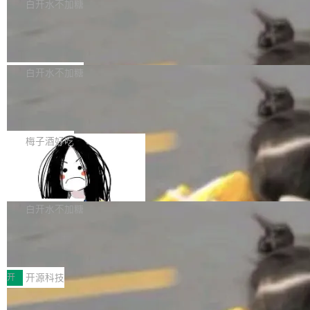
一个回归问题，该问题导致拉取镜像时会拒绝包
e 孵化器项目管理委员会（IPMC）投票中获得
白开水不加糖
pSeek作为与宇树科技具备战略合作关系的企
含绝对 hardlink 目标的镜像（此类镜像由某些镜
全票通过，随后获 Apache 软件基金会董事会批
业，获配股份数量占本次发行数量的2.31%。 除
马斯克 AI 百科项目 Grokipedia 被曝数
像构建工具生成）。moby/moby#53305 修复了
准。今天，Apache 软件基金会正式宣布 Apach
DeepSeek外，腾讯旗下上海启善投资有限公司
月未更新
Docker Engine 29.7.0 中引入的一个回归问
e Fluss 孵化毕业，成为 Apache 顶级项目（TL
埃隆·马斯克推出的AI百科项目 Grokipedia 被曝
获配9...
题，该问题可能导致在旧版 Linux 内核...
P）！这一里程碑不仅标志着 Fluss 迈入新的发
长期停止内容更新，未能实现其作为“AI版维基百
白开水不加糖
展阶段，也将进一步推动流式存储、实时湖仓与
科”替代品的目标。 据 Lawfare 最新调查，自今
AI 数据基础加速融合，为实时数据基础设施的发
Solon I18n：三种解析器，零样板代码
年4月以来，Grokipedia 页面更新功能基本停
展开启新的篇章。
滞，过去三个月内没有任何条目完成更新，用户
如果你在 Spring Boot 里做过国际化，流程大概
提交的编辑请求也长期处于待处理状态。 Groki
是这样的：配 MessageSource 的 Bean、写 R
梅子酒好吃
pedia 于去年底上线，定位为由人工智能生成内
eloadableResourceBundleMessageSource、
容的百科平台，被马斯克视为传统众包百科网站
Apache Doris 4.1 全面增强 Iceberg：
声明 LocaleResolver、注册 LocaleChangeInt
支持 UPDATE、MERGE INTO 与 Iceb
维基百科的替代方案。Lawfare 调查发现，无论
erceptor…五六步之后才能看到第一行翻译文
Apache Doris 4.1 要补齐的，正是缺失的那一
erg V3
热门页面还是低关注度页面，均未出现近期更
本。 Solon 换了个方式。整个 i18n 模块围绕三
半。在已有查询能力的基础上，Doris 进一步支
白开水不加糖
新，相关问题并非局限于特定领域，而是在不同
个解析器、一个注解、一个工具类展开——没有
持了 UPDATE、DELETE、MERGE INTO 等数
主题和访问量页面中普遍存在。 调查人员最初认
XML、没有拦截器注册、没有样板配置。 资源
Testin XAgent：CIO智能测试落地指南
据修改操作、完整的表结构管理与分区演进，以
为，Grokipedia可能只是限...
文件的约定 把文件放到 resources/i18n/ 下： r
及 rewrite_data_files、expire_snapshots 等日
7月30日，TiD2026质量竞争力大会在北京中关
esources/i18n/messages.properties ...
常维护操作，并完整支持 Iceberg V3 格式。
村国家自主创新示范区会议中心开幕。本届大会
开
开源科技
由中关村智联软件服务业质量创新联盟主办，以
让非法状态不可表示：一篇关于 ADT
“智构可信·质创未来——AI原生时代的质量新范