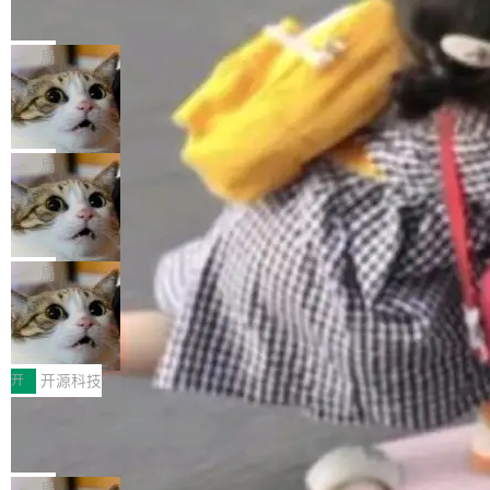
的帖子在 Reddit 火了
式”为主题，直面AI从实验室走向规模化产业落地
有一种东西，一旦用过就回不去了。Alex Fedos
的核心质量命题。会上，《2026智能研发生产力
eev 管它叫"软件设计的基石"。 他说的东西不新
局
工具选型手册》发布，Testin云测的Testin XAge
鲜——代数数据类型（ADT），尤其是和类型
nt智能测试系统入选AI测试领域代表产品。对CI
Cloudflare 开源内部企业 AI 平台 Clou
（sum type）。但他说清楚了一件事：这不是类
dflare OS
O而言，这提示了一个转变：AI测试正在从效率
型系统的学术体操，是日常编码的思维方式。 文
Cloudflare 发布了一个开源项目 Cloudflare O
工具升级为企业的质量基础设施。 CIO面对的新
章从一个简单的例子切入。一个网站的深色主题
S。如果你只看官方博客，你会觉得这是又一
局
现实 过去两年，CIO们的焦虑清单上多了两项：
设置，如果用布尔值 + 可空字段来表示——bool
个"AI 知识库 + 聊天机器人"——每个大厂都在
一是如何让大模型和智能体应用安全地从PoC走
ean 表示是否可切换，nullable 的默认模式、浅
Deno 团队开源 Celld，可自托管的分
做，没什么新鲜的。 但 Kenton Varda 在 Twitte
向生产，二是如何让测试团队跟得上AI应用...
布式 Durable Objects
色方案、深色方案——会产生大量无意义的组
r 上把事情说清楚了： 今天我们发布了 Cloudfla
Ryan Dahl 领导的 Deno 团队推出了最新开源项
合。方案缺了、配置冲突了、全 null 了。要知道
re OS，一个带连接器的聊天机器人，跟其他所
目 Celld，一个能在自己机器上运行 Cloudflare
局
哪些组合有效，作者说，你得靠"文档、校验、或
有科技公司做的一样。只不过，实际上它不一
Workers 和 Durable Objects 的守护进程。 设
者部落知识"。 换个写法。Rust 的 enum，两个
鲁大师7月新机性能/流畅/AI榜：vivo夺
样。这是 Sandstorm.io 的重制版，我十年前的
计思路很直接：每个对象是一个独立的 SQLite
变体：Switchable...
性能、流畅双第一，三星Galaxy Z系列
那个创业公司。不同的是，这次它构建在 Cloudf
数据库，按名称寻址，复制到你自己的 S3 兼容
2026年7月的手机市场，由于存储等硬件成本暴
新折叠缺席
lare Workers 上——我花了九年时间搭建的平台
存储库里。节点之间只通过这个存储库协调——
增，手机厂商的日子也不好过啊，新机速度明显
开
开源科技
——并且深度集成了 AI。这基本上是我十年秘密
没有控制平面，没有共识协议。每个对象自带一
放缓，因此硝烟味淡了许多。新机参数规格除开
计划的顶峰。 十年前，Ken...
Zed 推出 DeltaDB，一个记录 commit
个小型数据库，应用天然按分片构建，单个数据
高价的三星折叠（三星Galaxy Z Fold8 Ultra / Z
之间所有操作的版本控制系统
库的竞争和爆炸半径问题在设计层面就被消除
Fold8 / Z Flip8）外，其余要么是中低端机器，
Zed 编辑器团队发布了新项目——DeltaDB，一
了。 闲置的 cell 会休眠到几乎不占资源。当 cel
例如iQOO Z11i、REDMI Note 17、REDMI No
个在 git commit 之间记录每一次编辑操作的版
局