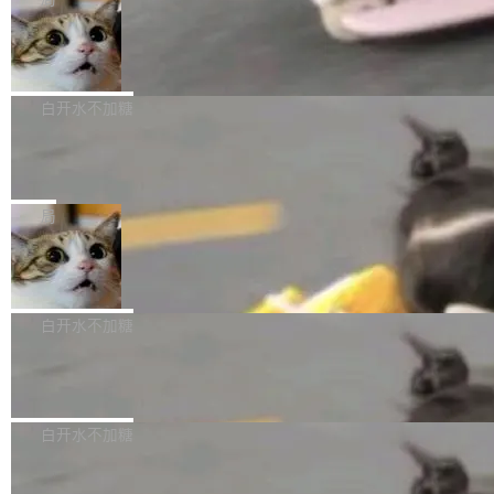
l 迁移或唤醒时，新宿主从 S3 恢复 SQLite 数据
te 17 Pro、OPPO K15，要么是vivo X300 E这
本控制系统。目前处于 Early Access 阶段。 De
库继续执行。存储库是持久化的唯一真相...
样的次旗舰。 Galaxy Z Fold8 Ultra / Z Fold8 /
SpaceXAI 单季资本开支达 183 亿美元
ltaDB 的核心思路直接写在 landing page 最显
Z Flip8三款折叠屏新机均在7月22日发布，且全
眼的位置：「Software is made between com
根据风险投资人Tomer Tunguz 博客（VC 分
部搭载骁龙8 Elite Gen5 for Galaxy，它们本该
mits」——软件是在 commit 之间写出来的。git
析）披露的最新分析与第二季度业绩报告，Spac
白开水不加糖
是7月性...
只记录了你提交的最终状态，但真正的工作过程
eXAI在上个季度的总资本支出飙升至183.7亿美
——打字、删改、试错、agent 对话——都在 co
Meta 发布终端编程 Agent“Muse Cod
元。其中，绝大部分资金被直接用于 AI 领域，
e” 和 Muse Spark 1.2 模型
mmit 之间的空隙里丢失了。 DeltaDB 要做的就
金额高达158.3亿美元，这一单项投入已经逼近
Meta 今天发布了两款 AI 产品：Muse Code，
是把这段空隙补上。 回退到任何一次编辑：Delt
微软同期总资本开支的四成。 与亚马逊、Alpha
一个在终端里运行的编程 agent；Muse Spark
局
aDB 捕获 commit 之间的每一次操作，...
bet、微软以及 Meta 等传统科技巨头相比，Spa
1.2，驱动这个 agent 的新模型。一句话概括：
ceXAI的资金消耗速度尤为引人瞩目。然而，支
美团开源 LoHoSearch，用知识图谱校
你可以用 curl -fsSL https://dev.meta.ai/install.
准 AI 能力认知
撑庞大支出的资金来源却呈现出截然不同的面
sh | bash 安装一个能在大项目里自动规划、写
机器出题的前提，是让机器拥有全局视野。整个
貌。数据显示，微软和 Meta 主要依托充沛的经
代码、验证结果的 AI 终端工具。 据介绍，Muse
构建流程可以分为四个环节：建图 → 控制难度
白开水不加糖
营现金流来覆盖资本开支，其资本支出覆盖率分
Code 是 Meta 的编程 agent 产品。它和市场上
→ 质量把关 → 数据概览。
别达到155% 和106%;而SpaceXAI的经营现金
已有的终端编程 agent 在设计理念上有几个明显
腾讯开源 UCL-MPComm 通信库
流仅能覆盖资本开支的12...
的差异点。 异步后台 agent：Muse Code 有一
腾讯网平团队宣布开源了 UCL-MPComm 通信
个主 agent 循环，外加一组后台 agent。这些后
库，并将作为transport接入Mooncake TENT。
白开水不加糖
台 agent...
该通信库针对AI Memory池化场景的数据传输需
CoStrict入选工信部2025人工智能应用
求进行了深度优化，能够实现数据中心内大规模