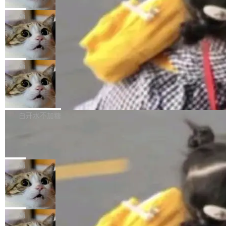
2027 年就能追上美国前沿实验室的水平。 Dela
五年前，David Crawshaw 问过很多软件工程师
频技...
最终并未成功落地，而高额算力消耗持续运行长
ngue 把原因归结为一件事：开放协作。中国的
一个问题：你写过什么给自己用的程序？答案几
局
达 5 个月，公司直到财务对账时才察觉异常。这
AI 开发者在一个共享和协作的生态里加速迭代，
乎都是没有。工程师们整天用别人写的程序写程
意味着一个无人看管的 AI 程序，在近半年时间
而美国模型厂商在"闭门造车"。他的原话是 "buil
DeepSeek Harness 宣布内测邀请，全
序给别人用。偶尔有人自己写个博客系统、智能
里日夜不停地"烧钱"。 复盘显示，...
网最大规模开源 Agent 路演现场诞生
ding in silos"——各自为战，互不通气。 这个判
家居控制、家庭实验室，都算稀奇事。 Crawsh
一条内测招募帖，发出去的时候大概没人想到它
断从他嘴里说出来分量不同。Hugging Face 是
aw 是 Shelley 的作者，一个开源 AI coding age
会变成一场开源 Agent 生态的路演。 8月1日，
局
全球最大的开源 AI 平台，上面跑着上百万个模
nt。他最近在博客上写了一篇文章，核心论点很
DeepSeek Harness 团队负责人崔添翼（tiany
型。谁在开源赛道上领先，...
简单：开发者工具必须开源。 理由不是传统的自
商汤 SenseNova U1.5-Lite-Preview
i）在 X 上发帖： 「如果你是 Agent Harness 相
开源
由软件情怀，而是一个跟 AI agent 直接相关的
关开源项目的开发者，希望参加 DeepSeek Har
商汤科技宣布面向社区开源轻量级统一多模态模
技术判断。 两行 prompt 就能个性化任何软件 C
ness 的内测，可以回复或私信联系我。请附上
型的预览版本 SenseNova U1.5-Lite-Preview。
白开水不加糖
rawshaw 给出了两个 prompt。 第一个： "下载
GitHub id 以及开源代表作。」 DeepSeek 曾在
公告称，SenseNova U1.5-Lite-Preview并非简
某个软件的源码，在本地构建。修改 agent ...
官方招聘信息中写过一条简洁有力的公式：Mod
Ubuntu 将核心系统包从 deb 转成了 s
单的模型规模升级，而是基于 SenseNova U1
nap
el + Harness = Agent。模型负责理解和推理，
的一次系统性迭代，不仅在同一架构中贯通视觉
Ubuntu 正在把又一个核心系统包从 deb 转为 s
Harness 负责把能力落到真实环境中——调用工
理解、推理、生成与编辑，还仅以 8B-MoT 的轻
nap。这次是 hwctl——一个用来检查 Ubuntu
局
具、读写文件、管理上下文、处理错误、完成闭
量大小，将能力推进到4K、更精细的真实质感、
硬件认证状态的命令行工具。 Canonical 工程师
环。崔添翼招人的标...
更复杂的视觉控制和可持续迭代编辑。 相比 U
Dario Amodei 担心新人来 Anthropic
Alan Griffiths 在邮件列表中说得很直白：「hwc
只为金钱，不为使命
1，U1.5-Lite-Preview 在以下方向上带来了显著
tl 是一个 Ubuntu 专有的包，它和它的依赖项都
顶级 AI 研究员在两家公司之间来回跳，中间只
提升： 原生支持4K图像生成； 更精细的局部纹
是 Ubuntu 专有的，不会用在其他发行版上。」
隔了几天。 Lilian Weng 上周刚宣布因健康原因
局
理、细节与真实世界质感； 更准确的中英文文字
所以 deb 版本的受众实际上为零。既然只有 Ub
离开 Thinking Machines Lab，说自己作为联合