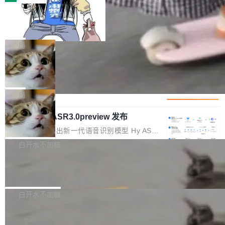
装完即用。 开源地址：Gitee · GitCode · GitHu
体。企业级代码仓库通常包含数十万乃至数百万
b 安装 支持 Java 8+（8~26）、macOS / Linu
一条“删库”命令跑 17 小时，算法工程
个文件，其规模远超单次模型调用可承载的上下
师删光 89TB 数据只为干私活
x / Windows / Harmony PC。 # macOS / Linu
文窗口。随着项目规模的持续扩张与代码历史的
最高人民检察院8月4日公布了一起案件：北京一
x / Harmony PC curl -fsSL https://solon.noea
不断累积，代码仓中的模块关系、接口契约、业
名90后算法工程师王某，为了给自己接的私活腾
局
r.org/solon...
务逻辑等关键信息往往分散于数十乃至数百个文
服务器空间，删光了公司AI游戏部门的全部核心
件之中，形成高度复杂的知识关联网络。传统的
Cloudflare 分享推理优化实践：KV ca
数据。 王某2024年1月入职东城区某科技公司AI
che 量化 + 权重压缩，吞吐量提升 4
代码检索手段（如关键词匹配、目录遍历）仅能
短剧部门，有互联网大厂背景。在公司内部架构
Kimi 和 GLM 是当前最强的大模型系列之一，但
1%，成本降 30%
在语法层面完成文本定位，难以触及代码的语义
调整期间，部门三次通知全员将数据从A集群迁
它们有一个共同的问题：太吃显存了。月之暗面
局
内涵与结构关联，导致开发者使用代码智能体在
移到B集群，王某都回复了"收到"。 他没有迁移
的 Kimi K 系列和智谱的 GLM 都是长上下文、M
理解大规模代码仓时面临显著"代码仓理解"瓶
数据。2024年9月3日下午4点，他使用此前登录
腾讯混元 Hy ASR3.0preview 发布
oE 架构的大模型，好用到让人上瘾，但 GPU 显
颈。 代码仓深度理解服务（以下简称" CodeBas
的账号密码进入A集群，输入了一条被程序员圈
存永远不够用。 Cloudflare 的 Workers AI 团队
腾讯混元正式推出新一代语音识别模型 Hy ASR
e深度理解服务"）是华为云码道（CodeA...
称为"删库跑路"的命令——最高管理员权限、无
一直在跑这些模型的推理。他们在官方博客上发
3.0preview。基于最新一代大语言模型 Hy3 的
白开水不加糖
需确认、强制递归删除。17个小时后，运维人员
了一篇技术文章，详细拆解了三种让大模型在 G
语言理解能力，以及融合了高精度语音识别与深
发现异常并中止进程时，89TB数据已经没了。
PU 上跑得更省、更快的技术手段——KV cache
Pale Moon 34.3.2 发布，苍月浏览器
度语义理解能力，实现了语音识别能力的全面升
删掉的是AI游戏部门的全部开发文件，包括公司
量化、模型权重压缩、以及共享 KV cache 的完
级。 根据介绍，Hy ASR3.0preview 目标在于：
Pale Moon 34.3.2 现已发布，这是一个安全更
自研的多个文生3D和...
整性保护。效果是：吞吐量提升 41%，每 token
让语音识别不再只是听清，而是真正听懂。通过
新和少量网页兼容性修复版本。 Changes/fixe
白开水不加糖
成本降低 30%，精度不变。 FP8 省的不仅是显
先理解你的语境和意图，再把准确的文字直接给
s： 实现了URL.Parse()便捷功能 对浏览器内部
存 KV cache 是推理时最吃显...
到你。从“逐字转写、单点优化”演进为“理解语
PostgreSQL 18/19 新特性深度解读
函数添加了多项边界检查，以避免潜在的越界访