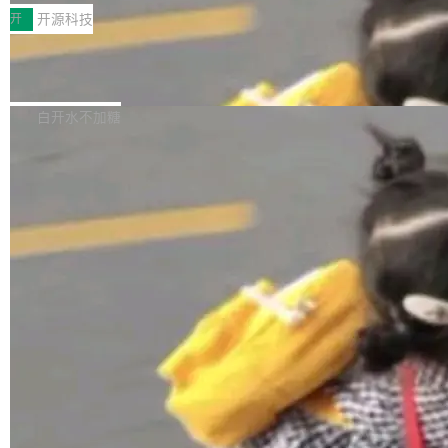
一，界面错位。他说这个问题"两年前就发现了，
AI 聊天功能（添加了一些快捷键）</span></li>
2026卫星活动——第二届多语种对话语音语言模
开
开源科技
至今没变"。 数据流方面，Manshin 指出 SwiftU
<li><span style="color:#000000">新增了始终
型挑战赛 （Multilingual Conversational Speec
I 的属性包装器演进史...
在新 SQL 控制台中打开 AI 生成的脚本的功能</
Qwen3.8-Max 发布，下周开源 Qwen3.
h Language Model Challenge，MLC-SLM）T
8-27B
span></li> <li><span style="color:#000000...
ask 1赛道中，传音TEX AI中心语音算法团队以
千问大模型宣布正式推出 Qwen 家族迄今最强大
自主研发的说话人归属多语种自动语音识别系统
的模型 Qwen3.8-Max，也是其首个 Max 规模
白开水不加糖
取得tcpMER 15.41%的成绩，在全球110支参赛
的开源权重模型。Qwen3.8-Max 的模型权重预
队伍中位列第二。此次突破展现了传音在多语种
计将于开源，彼时也将同步开源 Qwen3.8-27B
语音识别、说话人日志、时间对齐与长音频工程
模型。 根据介绍，Qwen3.8-Max 基于 Qwen 3.
加载更多
化系统等关键方向的系统性技术实力。 本届赛事
5 的架构基础构建，参数规模扩展至 2.4 万亿，
聚焦多语言对话语音模型面临的关键技术挑战，
激活参数95B，支持100万上下文Tokens，在编
共吸引来自全球工业界与学术界的1...
程、办公、科研以及长周期任务等方面实现了全
面提升。它不仅能应对更具挑战性的问题，还能
更可靠地端到端完成复杂任务，输出值得信赖的
成果。 全球开发者都可通过千问 AI 平台获得 Q
wen3.8 的 API 服务：国内每百万 Tok...