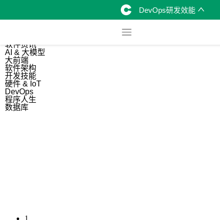
DevOps研发效能
综合
开源资讯
软件资讯
AI & 大模型
大前端
软件架构
开发技能
硬件 & IoT
DevOps
程序人生
数据库
1