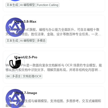
高并发、轻量化任务，适合日常对话、内容创作、基础 RAG、批量
文本生成
AI 编程模型
Function Calling
文案处理等普惠刚需场景。
Qwen3.8-Max
2.4万亿参数MoE旗舰，编程与办公能力全面跃升，可自主编程十数
天交付完整项目。胜任法律、金融、设计等数百种专业任务，一次对
话端到端交付生产级成果。原生视觉理解贯穿规划、执行与验证全流
文本生成
AI 编程模型
多模态
程，支持超长文档与长视频的深度语义解析。长程任务中自主规划与
闭环迭代，持续进化。
MinerU2.5-Pro
MinerU2.5-Pro是一款面向复杂文档解析与 OCR 场景的专业模型，能
够从图片和文档中识别文字、理解页面布局，并将非结构化内容转换
为便于存储、检索和二次处理的结构化结果。
8K
多语言
文档处理/OCR
Wan2.7-Image
万相 2.7 图像生成与编辑模型，支持组图、多图参考、交互式编辑和
最高 2K 输出。