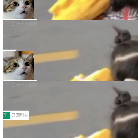
生成与复杂版式组织； 更稳定的图...
untu 用户在用，那用 snap 打包就没什么可纠结
FFmpeg 9.0 发布
创始人的角色「太累了」。几天后，The Inform
的。 从 deb 到 snap 的迁移路径 hwctl 是 rust-
ation 就曝出她将重回 OpenAI，负责递归自我
FFmpeg 9.0 现已发布，包含多项改进。官方更
hwlib 硬件 API 库的一部分，命令行工具负责查
改进方向的研究。她是 Thinking Machines 过
新日志列出的 9.0 版本主要更新内容如下： 扩
白开水不加糖
询 Ubuntu 的硬件认证数据库。...
去一年内第四个离开的联合创始人。 这家由前
展 AMF 色彩转换器 (vf_vpp_amf) 的 HDR 功能
OpenAI CTO Mira Murati 创立的公司，连创始
DeepSeek V4 Flash 单日消耗 8 万亿 t
MP4 muxer 中支持 LCEVC 音轨复用 Playdate
okens 登顶热搜
团队都留不住。 但 Thinking Machines 不是唯
视频编码器和多路复用器 添加 v360_vulkan filt
8 万亿 tokens。一天。一家公司的消耗。 Open
一在人才争夺战中失血的公司。六月，Google
er HE-AAC 960 解码 (DAB+) transpose_cuda
Code 在 X 上发帖：「DeepSeek Flash did 8T
局
连失两员大将：Noam Shazeer 去了 Op...
filter 添加 AMF Frame Rate Converter (vf_frc
tokens on August 1st. 5T of free usage + 3T
_amf) filter SMPTE 2094-50 元数据支持和直
NetBSD 11.0 正式发布
on OpenCode Go.」79.8 万次浏览，连带着 #
通 ProRes RAW VideoToolbox 硬件加速器 AP
DeepSeek一天消耗了8万亿# 上了微博热搜——
NetBSD 11.0 现已正式发布，这是 NetBSD 操
V ...
注意这是 OpenCode 一家的消耗。 OpenCode
作系统的第十八个主要版本。 自 NetBSD 10.1
白开水不加糖
是 Anomaly 出品的 AI 编程工具，套餐 10 美元/
以来的变化 更新亮点： 新增对 RISC-V 处理器
月。用户交了 10 美元，就能用 DeepSeek Flas
2026 ChinaJoy鸿蒙游戏增长臻享会举
架构的支持。NetBSD 11.0 是首个支持 64 位 R
办，鲸鸿动能系统呈现游戏行业解决方
h 随便写代码，按网友说法：「怎么使劲用也用
ISC-V 平台的稳定版本，涵盖一系列基于 StarFi
8月1日，2026 ChinaJoy期间，鸿蒙游戏增长臻
案
不完。」5T 来自免费额度，3T 来自 Go...
ve JH71XX 的设备，例如 VisionFive 2、PINE
享会在上海举办。鸿蒙生态的全场景智慧营销平
开
开源科技
64 STAR64，以及 QEMU。 增强了对 POSIX.1
台鲸鸿动能协同华为游戏中心，面向游戏行业开
-2024 和 C23 编程接口标准的兼容性。 compat
技嘉X3D系列再添新成员 B850 AORU
发者及生态伙伴，系统呈现了平台在游戏领域的
S ELITE X3D主板强化性能体验
_linux(8) 增强了对 Linux 系统调用的支持，包
完整能力版图——从IAP高价值用户的全周期经
面向AMD Ryzen X3D处理器玩家，技嘉X3D系