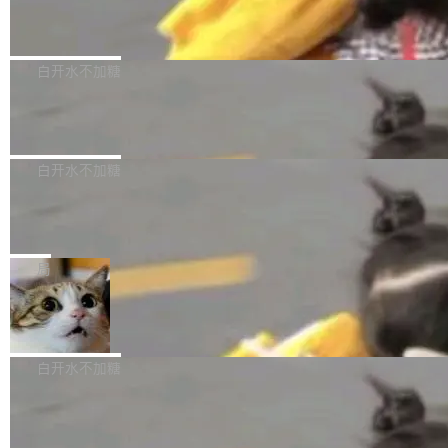
（圈/秒），声音来自真实竹知了录音的 1.72 秒
Apache Dubbo-go v3.3.2 正式发布
用东软飞标医学影像标注平台，同样的工作缩短
采样，无缝循环。音频解码失败时，还有一套合
至4小时，效率提升30倍。 这组数字背后，改变
这个版本面向生产环境，重心在内核稳定性。我
成兜底——锯齿波振荡器模拟脉冲，并联带通共
的不只是速度，而是把医学影像转化为AI能力的
们彻底收敛了旧配置体系，扩展了 Triple 协议与
白开水不加糖
振峰模拟竹膜和筒腔共鸣。 技术细节上，物理引
路径真正打通了。 大型医院积累的影像数据规模
泛化调用能力，加强了应用级元数据和服务治
擎是绳系质点模型：重力、弹性绳（只拉不
庞大，但不能直接用于训练模型。器官、病灶和
Calibre 9.12 发布，功能强大的开源电
理，同时集中修了并发安全、资源泄漏和热路径
推）、空气阻力，1/240 秒定步长积...
子书工具
组织边界，必须由专业医生逐层识别、标记和校
性能问题。
Calibre 开源项目是 Calibre 官方出的电子书管
正，才能成为机器能理解的高质量数据。医学影
理工具。它可以查看，转换，编辑和分类所有主
白开水不加糖
像AI落地最昂贵的环节，不是算法，是专业医生
流格式的电子书。Calibre 是个跨平台软件，可
的时间。 张医生是某三甲医院放射科副主任医
SwiftUI 问世七年了，为什么开发者还
以在 Linux、Windows 和 macOS 上运行。 Cal
师，牵头一项腹部肌肉影像课题。他需要在数百
在骂它？
ibre 9.12 现已正式发布，此次更新内容如下：
Yakov Manshin 发了一期长达 40 分钟的 YouT
张CT影像上完成像素级精细分割，让系统"...
新功能 macOS：在 Connect/Share 按钮中添加
ube 视频，标题是"SwiftUI 七年后：一个平庸的
局
通过 AirDop 共享书籍的功能 Content server：
故事"。视频核心观点很简单：SwiftUI 发布七年
支持可向服务器后端添加新端点的插件 Edit boo
DBeaver 26.1.4 发布
了，仍然像一个永久公测版。 Manshin 从数据
k：Compress images：添加将 GIF 图像转换为
流、布局系统、API 稳定性、性能、跨平台五个
DBeaver 是一个免费开源的通用数据库工具，适
JPEG/WebP 的选项 ToC Editor：添加一个按
维度逐一批判了 SwiftUI。最让人印象深刻的一
用于开发人员和数据库管理员。DBeaver 26.1.4
白开水不加糖
钮，用于对目录中的条目进...
个论据是：苹果官方的 SwiftUI 教程项目 Land
现已发布，具体更新内容包括： AI 助手： <ul st
marks，用最新 Xcode 在最新 macOS 上构建
传音TEX AI语音算法团队斩获MLC-SL
yle="margin-left:0; margin-right:0"> <li><span
M 2026国际挑战赛Task 1亚军
运行，出来的效果是坏的——侧边栏按钮大小不
style="color:#000000">现在可以通过键盘访问
近日，在国际语音领域顶级会议INTERSPEECH