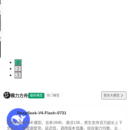
5
0
1
2
3
模力方舟
最新模型
热门模型
更多大模型
DeepSeek-V4-Flash-0731
高效轻量化MoE模型，总参284B，激活13B，原生支持百万超长上下
文能力。推理速度快、延迟低、调用成本低廉，综合能力均衡，主打