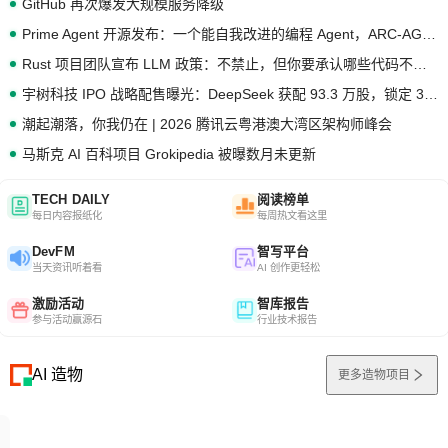
GitHub 再次爆发大规模服务降级
Prime Agent 开源发布：一个能自我改进的编程 Agent，ARC-AGI 3 超越人类专家基线
Rust 项目团队宣布 LLM 政策：不禁止，但你要承认哪些代码不是你写的
宇树科技 IPO 战略配售曝光：DeepSeek 获配 93.3 万股，锁定 36 个月
潮起潮落，你我仍在 | 2026 腾讯云粤港澳大湾区架构师峰会
马斯克 AI 百科项目 Grokipedia 被曝数月未更新
TECH DAILY
阅读榜单
每日内容报纸化
每周热文看这里
DevFM
智写平台
当天资讯听着看
AI 创作更轻松
激励活动
智库报告
参与活动赢源石
行业技术报告
AI 造物
更多造物项目