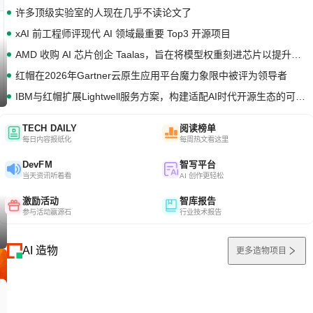
许多顶级实验室的人现在几乎不读论文了
xAI 前工程师评现代 AI 领域最重要 Top3 开源项目
AMD 收购 AI 芯片创企 Taalas，旨在将模型权重刻进芯片以提升推理性能
红帽在2026年Gartner云原生应用平台魔力象限中被评为领导者
IBM与红帽扩展Lightwell服务方案，构建适配AI时代开源生态的可信基础设施
TECH DAILY
阅读榜单
每日内容报纸化
每周热文看这里
DevFM
智写平台
当天资讯听着看
AI 创作更轻松
激励活动
智库报告
参与活动赢源石
行业技术报告
AI 造物
更多造物项目