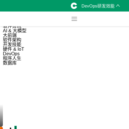
DevOps研发效能
综合
开源资讯
软件资讯
AI & 大模型
大前端
软件架构
开发技能
硬件 & IoT
DevOps
程序人生
数据库
1