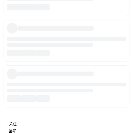
关注
最新