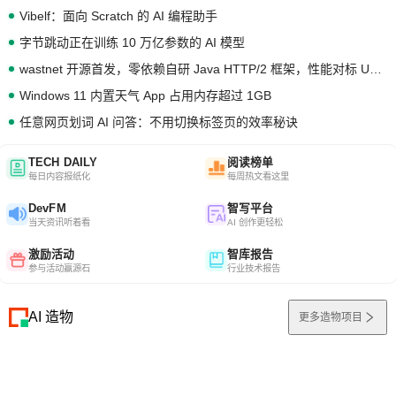
Vibelf：面向 Scratch 的 AI 编程助手
字节跳动正在训练 10 万亿参数的 AI 模型
wastnet 开源首发，零依赖自研 Java HTTP/2 框架，性能对标 Undertow !
Windows 11 内置天气 App 占用内存超过 1GB
任意网页划词 AI 问答：不用切换标签页的效率秘诀
TECH DAILY
阅读榜单
每日内容报纸化
每周热文看这里
DevFM
智写平台
当天资讯听着看
AI 创作更轻松
激励活动
智库报告
参与活动赢源石
行业技术报告
AI 造物
更多造物项目