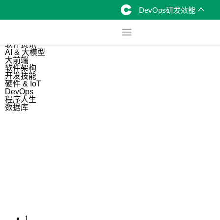
DevOps研发效能
综合
开源资讯
软件资讯
AI & 大模型
大前端
软件架构
开发技能
硬件 & IoT
DevOps
程序人生
数据库
1