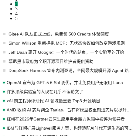
2
3
4
5
Gitee AI 队友正式上线，免费领 500 Credits 体验额度
Simon Willison 重新拥抱 MCP：无状态协议如何改变游戏规则
Jeff Dean 离开 Google：一个时代的结束，一个实验室的开始
慕尼黑市政府为全职开源项目维护者提供资助
DeepSeek Harness 宣布内测邀请，全网最大规模开源 Agent 路演现场诞生
OpenAI 宣布为 GPT-5.6 Sol 调优，并让免费用户无限用 Luna
许多顶级实验室的人现在几乎不读论文了
xAI 前工程师评现代 AI 领域最重要 Top3 开源项目
AMD 收购 AI 芯片创企 Taalas，旨在将模型权重刻进芯片以提升推理性能
红帽在2026年Gartner云原生应用平台魔力象限中被评为领导者
IBM与红帽扩展Lightwell服务方案，构建适配AI时代开源生态的可信基础设施