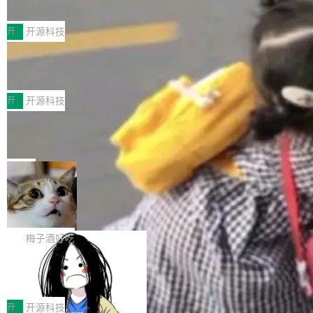
典型案例
计算节点间多种内存类型的高性能通信。 UCL-
近日，工信部科技司公示《2025人工智能应用典
MPComm将作为一种传输引擎接入Mooncake T
型案例入选名单》，深信服“面向企业研发场景的
开
开源科技
ENT，实现零拷贝传输性能提升30%、非零拷贝
开源 AI 编程平台 CoStrict 应用”凭借卓越的技术
传输性能最高提升5倍。UCL-MPComm底层基
深信服AI算力网关入选工信部人工智能
创新与落地成效成功入选。 全链路私有化部署，
应用典型案例！
于自研UCL-Engine通信引擎，后续腾讯网平将
助力企业AI研发安全落地 当前，越来越多企业已
前不久，工业和信息化部正式发布《2025年人工
持续开源更多基于UCL-Engine的高性能通信组
经开始引入 AI Coding 工具，通过调用公有云模
智能应用典型案例名单》，集中展示人工智能在
开
开源科技
件。 腾讯网平团队在UCL-MPComm中实现了一
型或企业内部部署模型提升研发效率。但随着 AI
各领域的应用成果，覆盖技术底座、行业赋能、
个独立于业务线程的全局通信引擎（Engine），
Jeff Dean 离开 Google：一个时代的结
Coding 从个人辅助工具逐步走向团队级、组织
产品应用、支撑保障、专题等五大方向。深信服
并实...
束，一个实验室的开始
级应用，企业在规模化落地过程中，对安全性、
AI算力网关（AI创新平台）成功入选！ 随着各行
Google 员工编号 20。MapReduce 作者之一。
可控性和代码质量提出了更高要求。 首先是数据
各业的Agent走向规模化建设，算力构成形态逐
Bigtable 作者之一。TensorFlow 的作者之一。
局
安全与合规要求。对于大多数普通研发场景，公
渐丰富，用户关注的重点也在发生变化：不只是
Gemini 的架构师。Google 首席科学家。 Jeff D
有云模型能够满足快速试用和效率提升的需求。
🔥 SolonCode v2026.8.4 发布：界面
让AI用起来，还要进一步看清混合算力时代下，
ean 在 Google 工作了 27 年后，宣布离职。 他
但对于金融、能源、医疗等对数据安全要求较...
字体可调、22 种语言、记忆搜索增强
Token花在哪里、算力是否被充分利用，以及持
不是一个人走。一同离开的还有 Sanjay Ghema
打开终端就能上岗的全中文编码智能体，这一轮
续增长的AI成本该如何优化。 深信服AI算力网关
wat（Google 员工编号 23，Jeff Dean 二十多
把「看得清、用母语、记得住」三件事一次补
梅子酒好吃
正是围绕这些实际问题，从Token治理和成本治
年的编程搭档，MapReduce 和 Bigtable 的共同
齐。 SolonCode 是什么 SolonCode 是杭州无
理两个方面，让用户的每一份算力都看得清、管
作者）、Quoc Le（Google 大脑核心成员，Se
让“代码语义理解”深度释放AI Coding
耳科技研发的企业级终端编码智能体——一位全
得住、用得稳、省得下、更安全！ 一、从现在开
价值潜能：华为云码道（CodeArts）
q2Seq 和 DocAI 的共同发明人）以及 Oriol Vin
中文驱动的数字员工，自主理解需求、规划步
一、代码仓深度理解技术的作用与价值 在软件工
始，Token使用一目...
代码仓技术解析
yals（Gemini 联合负责人，AlphaSta...
骤、编写代码。不挑模型、不挑平台，curl 一行
程实践中，代码仓是企业核心知识资产的主要载
开
开源科技