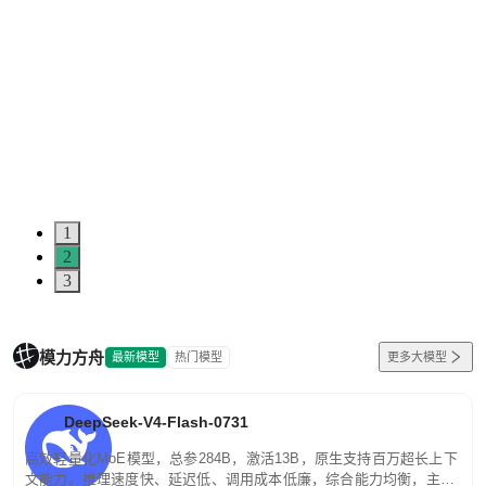
1
2
3
模力方舟
最新模型
热门模型
更多大模型
DeepSeek-V4-Flash-0731
高效轻量化MoE模型，总参284B，激活13B，原生支持百万超长上下
文能力。推理速度快、延迟低、调用成本低廉，综合能力均衡，主打