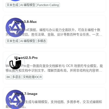
高并发、轻量化任务，适合日常对话、内容创作、基础 RAG、批量
文本生成
AI 编程模型
Function Calling
文案处理等普惠刚需场景。
Qwen3.8-Max
2.4万亿参数MoE旗舰，编程与办公能力全面跃升，可自主编程十数
天交付完整项目。胜任法律、金融、设计等数百种专业任务，一次对
话端到端交付生产级成果。原生视觉理解贯穿规划、执行与验证全流
文本生成
AI 编程模型
多模态
程，支持超长文档与长视频的深度语义解析。长程任务中自主规划与
闭环迭代，持续进化。
MinerU2.5-Pro
MinerU2.5-Pro是一款面向复杂文档解析与 OCR 场景的专业模型，能
够从图片和文档中识别文字、理解页面布局，并将非结构化内容转换
为便于存储、检索和二次处理的结构化结果。
8K
多语言
文档处理/OCR
Wan2.7-Image
万相 2.7 图像生成与编辑模型，支持组图、多图参考、交互式编辑和
最高 2K 输出。