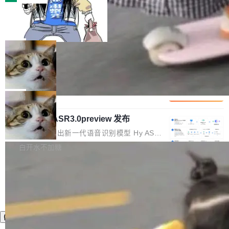
装完即用。 开源地址：Gitee · GitCode · GitHu
体。企业级代码仓库通常包含数十万乃至数百万
b 安装 支持 Java 8+（8~26）、macOS / Linu
一条“删库”命令跑 17 小时，算法工程
个文件，其规模远超单次模型调用可承载的上下
师删光 89TB 数据只为干私活
x / Windows / Harmony PC。 # macOS / Linu
文窗口。随着项目规模的持续扩张与代码历史的
最高人民检察院8月4日公布了一起案件：北京一
x / Harmony PC curl -fsSL https://solon.noea
不断累积，代码仓中的模块关系、接口契约、业
名90后算法工程师王某，为了给自己接的私活腾
局
r.org/solon...
务逻辑等关键信息往往分散于数十乃至数百个文
服务器空间，删光了公司AI游戏部门的全部核心
件之中，形成高度复杂的知识关联网络。传统的
Cloudflare 分享推理优化实践：KV ca
数据。 王某2024年1月入职东城区某科技公司AI
che 量化 + 权重压缩，吞吐量提升 4
代码检索手段（如关键词匹配、目录遍历）仅能
短剧部门，有互联网大厂背景。在公司内部架构
Kimi 和 GLM 是当前最强的大模型系列之一，但
1%，成本降 30%
在语法层面完成文本定位，难以触及代码的语义
调整期间，部门三次通知全员将数据从A集群迁
它们有一个共同的问题：太吃显存了。月之暗面
局
内涵与结构关联，导致开发者使用代码智能体在
移到B集群，王某都回复了"收到"。 他没有迁移
的 Kimi K 系列和智谱的 GLM 都是长上下文、M
理解大规模代码仓时面临显著"代码仓理解"瓶
数据。2024年9月3日下午4点，他使用此前登录
腾讯混元 Hy ASR3.0preview 发布
oE 架构的大模型，好用到让人上瘾，但 GPU 显
颈。 代码仓深度理解服务（以下简称" CodeBas
的账号密码进入A集群，输入了一条被程序员圈
存永远不够用。 Cloudflare 的 Workers AI 团队
腾讯混元正式推出新一代语音识别模型 Hy ASR
e深度理解服务"）是华为云码道（CodeA...
称为"删库跑路"的命令——最高管理员权限、无
一直在跑这些模型的推理。他们在官方博客上发
3.0preview。基于最新一代大语言模型 Hy3 的
白开水不加糖
需确认、强制递归删除。17个小时后，运维人员
了一篇技术文章，详细拆解了三种让大模型在 G
语言理解能力，以及融合了高精度语音识别与深
发现异常并中止进程时，89TB数据已经没了。
PU 上跑得更省、更快的技术手段——KV cache
度语义理解能力，实现了语音识别能力的全面升
删掉的是AI游戏部门的全部开发文件，包括公司
量化、模型权重压缩、以及共享 KV cache 的完
级。 根据介绍，Hy ASR3.0preview 目标在于：
自研的多个文生3D和...
整性保护。效果是：吞吐量提升 41%，每 token
让语音识别不再只是听清，而是真正听懂。通过
成本降低 30%，精度不变。 FP8 省的不仅是显
先理解你的语境和意图，再把准确的文字直接给
存 KV cache 是推理时最吃显...
到你。从“逐字转写、单点优化”演进为“理解语