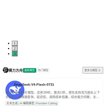
5
0
1
2
3
模力方舟
最新模型
热门模型
更多大模型
DeepSeek-V4-Flash-0731
高效轻量化MoE模型，总参284B，激活13B，原生支持百万超长上下
文能力。推理速度快、延迟低、调用成本低廉，综合能力均衡，主打
高并发、轻量化任务，适合日常对话、内容创作、基础 RAG、批量
文本生成
AI 编程模型
Function Calling
文案处理等普惠刚需场景。