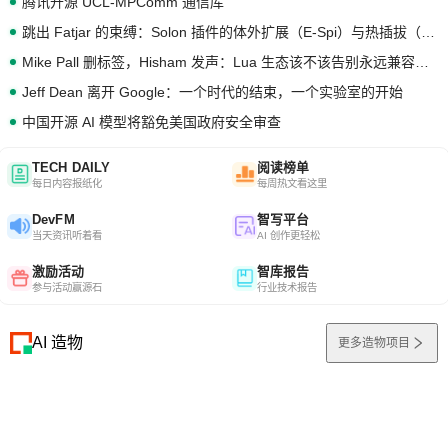
腾讯开源 UCL-MPComm 通信库
跳出 Fatjar 的束缚：Solon 插件的体外扩展（E-Spi）与热插拔（H-Spi）
Mike Pall 删标签，Hisham 发声：Lua 生态该不该告别永远兼容的旧梦？
Jeff Dean 离开 Google：一个时代的结束，一个实验室的开始
中国开源 AI 模型将豁免美国政府安全审查
TECH DAILY
阅读榜单
每日内容报纸化
每周热文看这里
DevFM
智写平台
当天资讯听着看
AI 创作更轻松
激励活动
智库报告
参与活动赢源石
行业技术报告
AI 造物
更多造物项目
0