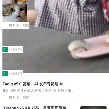
Code 在 X 上发帖：「DeepSeek Flash did 8T
局
连失两员大将：Noam Shazeer 去了 Op...
filter 添加 AMF Frame Rate Converter (vf_frc
tokens on August 1st. 5T of free usage + 3T
NetBSD 11.0 正式发布
_amf) filter SMPTE 2094-50 元数据支持和直
on OpenCode Go.」79.8 万次浏览，连带着 #
通 ProRes RAW VideoToolbox 硬件加速器 AP
DeepSeek一天消耗了8万亿# 上了微博热搜——
NetBSD 11.0 现已正式发布，这是 NetBSD 操
V ...
注意这是 OpenCode 一家的消耗。 OpenCode
作系统的第十八个主要版本。 自 NetBSD 10.1
白开水不加糖
是 Anomaly 出品的 AI 编程工具，套餐 10 美元/
以来的变化 更新亮点： 新增对 RISC-V 处理器
2026 ChinaJoy鸿蒙游戏增长臻享会举
月。用户交了 10 美元，就能用 DeepSeek Flas
架构的支持。NetBSD 11.0 是首个支持 64 位 R
办，鲸鸿动能系统呈现游戏行业解决方
h 随便写代码，按网友说法：「怎么使劲用也用
ISC-V 平台的稳定版本，涵盖一系列基于 StarFi
8月1日，2026 ChinaJoy期间，鸿蒙游戏增长臻
案
不完。」5T 来自免费额度，3T 来自 Go...
ve JH71XX 的设备，例如 VisionFive 2、PINE
享会在上海举办。鸿蒙生态的全场景智慧营销平
开
开源科技
64 STAR64，以及 QEMU。 增强了对 POSIX.1
台鲸鸿动能协同华为游戏中心，面向游戏行业开
-2024 和 C23 编程接口标准的兼容性。 compat
技嘉X3D系列再添新成员 B850 AORU
发者及生态伙伴，系统呈现了平台在游戏领域的
S ELITE X3D主板强化性能体验
_linux(8) 增强了对 Linux 系统调用的支持，包
完整能力版图——从IAP高价值用户的全周期经
面向AMD Ryzen X3D处理器玩家，技嘉X3D系
括 epoll（围绕 kqueue 实现）、POSIX 消息队
营、到IAA游戏的“买变一体”正循环、再到联运与
列主板阵容迎来新成员——B850 AORUS ELITE
开
开源科技
列、...
广告协同的全链路经营闭环，以及面向全球市场
X3D。作为面向主流高性能平台打造的全新主板
的出海增长布局。 华为终端云业务商业化销售负
Zadig v5.0 发布：AI 发布专员与 AI 审
产品，B850 AORUS ELITE X3D延续技嘉在X3
查专员上线
责人在开场致辞中表示，游戏开发者的核心诉求
D平台优化上的技术积累，旨在为游戏玩家带来
我们团队这几天最大的卡点不是 AI 写得不够
已不再是“多一个投放渠道”，而是一套能够持续
更稳定、更高效的装机选择。 B850 AORUS ELI
好，是 AI 写得太好了。 好到审查排期从两天的
白开水不加糖
驱动增长的体系。截至目前，搭载HarmonyOS
TE X3D基于AMD AM5平台打造，支持AMD Ry
活儿拖成了五天。PR 一堆起来没人敢合，发布
6的终端设备已突破7000万台，注册开发者数量
zen 9000/8000/7000系列处理器，并针对X3D
Dgraph v25.4.0 发布，具有图形后端的
窗口推了又推。好到合进 main 分支的代码，我