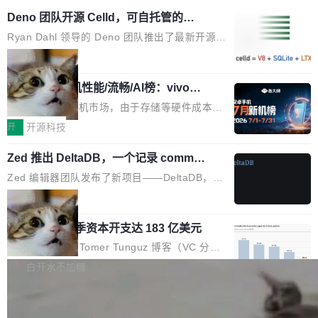
Deno 团队开源 Celld，可自托管的分
布式 Durable Objects
Ryan Dahl 领导的 Deno 团队推出了最新开源项
目 Celld，一个能在自己机器上运行 Cloudflare
局
Workers 和 Durable Objects 的守护进程。 设
鲁大师7月新机性能/流畅/AI榜：vivo夺
计思路很直接：每个对象是一个独立的 SQLite
性能、流畅双第一，三星Galaxy Z系列
数据库，按名称寻址，复制到你自己的 S3 兼容
2026年7月的手机市场，由于存储等硬件成本暴
新折叠缺席
存储库里。节点之间只通过这个存储库协调——
增，手机厂商的日子也不好过啊，新机速度明显
开
开源科技
没有控制平面，没有共识协议。每个对象自带一
放缓，因此硝烟味淡了许多。新机参数规格除开
个小型数据库，应用天然按分片构建，单个数据
Zed 推出 DeltaDB，一个记录 commit
高价的三星折叠（三星Galaxy Z Fold8 Ultra / Z
之间所有操作的版本控制系统
库的竞争和爆炸半径问题在设计层面就被消除
Fold8 / Z Flip8）外，其余要么是中低端机器，
Zed 编辑器团队发布了新项目——DeltaDB，一
了。 闲置的 cell 会休眠到几乎不占资源。当 cel
例如iQOO Z11i、REDMI Note 17、REDMI No
个在 git commit 之间记录每一次编辑操作的版
局
l 迁移或唤醒时，新宿主从 S3 恢复 SQLite 数据
te 17 Pro、OPPO K15，要么是vivo X300 E这
本控制系统。目前处于 Early Access 阶段。 De
库继续执行。存储库是持久化的唯一真相...
样的次旗舰。 Galaxy Z Fold8 Ultra / Z Fold8 /
SpaceXAI 单季资本开支达 183 亿美元
ltaDB 的核心思路直接写在 landing page 最显
Z Flip8三款折叠屏新机均在7月22日发布，且全
眼的位置：「Software is made between com
根据风险投资人Tomer Tunguz 博客（VC 分
部搭载骁龙8 Elite Gen5 for Galaxy，它们本该
mits」——软件是在 commit 之间写出来的。git
析）披露的最新分析与第二季度业绩报告，Spac
白开水不加糖
是7月性...
只记录了你提交的最终状态，但真正的工作过程
eXAI在上个季度的总资本支出飙升至183.7亿美
——打字、删改、试错、agent 对话——都在 co
Meta 发布终端编程 Agent“Muse Cod
元。其中，绝大部分资金被直接用于 AI 领域，
e” 和 Muse Spark 1.2 模型
mmit 之间的空隙里丢失了。 DeltaDB 要做的就
金额高达158.3亿美元，这一单项投入已经逼近
Meta 今天发布了两款 AI 产品：Muse Code，