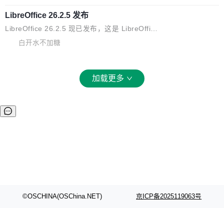
化不小。 MiniMax 之前做过两代视频模型（Hail
S 的改进攻击。 HAWK 这个结果，用 Green 的
示,2026年上海地区企业数字化营销预算中,SEO
uo 01 和 02），每一代都是按任务拆分的专家
话说，「可能直接杀死了一个正在认真考虑标准
LibreOffice 26.2.5 发布
与GEO相关投入占比已达32%,市场规模突破80
模型：文生图一个、图编辑一个、主体参考一
化的密码方案。」 而且用的不是什么新武器。G
亿元。当AI搜索用户渗透率突破85%,用户决策路
LibreOffice 26.2.5 现已发布，这是 LibreOffice
个、...
reen 反复强调这一点：AI 没有发明新的数学。
径从“搜链接—筛信息—做决策”转向“问AI—得答
26.2 分支的第五次维护更新。此次更新基于 20
白开水不加糖
它做的是把已知工具——那些密码学家早就握在
案—定选择”,上海企业面临的核心命题已从“能不
26 年 2 月 4 日发布的主要功能版本，修复了部
手里的锤子和扳手——组合得比人类更彻底。他
能被搜到”转变为“能不能进入AI的答案”。这一变
分错误并提升了稳定性。 为了提高图形性能，m
引用了 Cl...
革深刻重塑了上海SEO公司推荐的底层逻辑——
acOS 和 Windows 上引入了 Skia 渲染功能，但
加载更多
企业需要的已不仅是传统排名优化,更是能够在AI
为了避免一些用户在从之前的 LibreOffice 版本
大模型问答场景中实现品牌信息优先引用的综合
升级后报告的崩溃和卡顿问题，该功能现在已处
服务能力。基于对上海SEO服务市场的持续观
于实验模式。 官方建议 LibreOffice 25.8.x 的用
察,以下梳理几家在技术实力、服务深度与行业口
户应升级至 LibreOffice 26.2.4，因为 LibreOffi
碑方...
ce 25.8 分支已于 6 月 12 日停止维护，此后该
软件的安全更新工作...
©OSCHINA(OSChina.NET)
京ICP备2025119063号