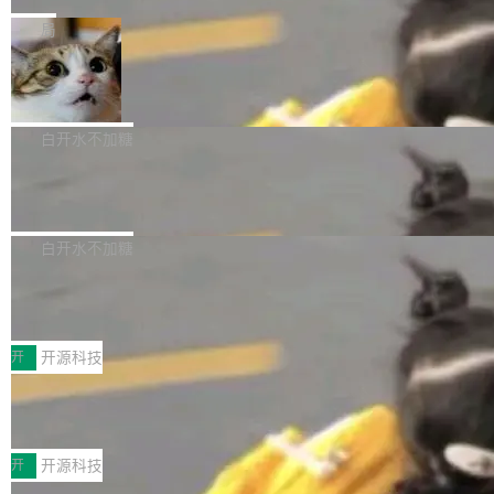
是把这段空隙补上。 回退到任何一次编辑：Delt
微软同期总资本开支的四成。 与亚马逊、Alpha
一个在终端里运行的编程 agent；Muse Spark
局
aDB 捕获 commit 之间的每一次操作，...
bet、微软以及 Meta 等传统科技巨头相比，Spa
1.2，驱动这个 agent 的新模型。一句话概括：
ceXAI的资金消耗速度尤为引人瞩目。然而，支
美团开源 LoHoSearch，用知识图谱校
你可以用 curl -fsSL https://dev.meta.ai/install.
准 AI 能力认知
撑庞大支出的资金来源却呈现出截然不同的面
sh | bash 安装一个能在大项目里自动规划、写
机器出题的前提，是让机器拥有全局视野。整个
貌。数据显示，微软和 Meta 主要依托充沛的经
代码、验证结果的 AI 终端工具。 据介绍，Muse
构建流程可以分为四个环节：建图 → 控制难度
白开水不加糖
营现金流来覆盖资本开支，其资本支出覆盖率分
Code 是 Meta 的编程 agent 产品。它和市场上
→ 质量把关 → 数据概览。
别达到155% 和106%;而SpaceXAI的经营现金
已有的终端编程 agent 在设计理念上有几个明显
腾讯开源 UCL-MPComm 通信库
流仅能覆盖资本开支的12...
的差异点。 异步后台 agent：Muse Code 有一
腾讯网平团队宣布开源了 UCL-MPComm 通信
个主 agent 循环，外加一组后台 agent。这些后
库，并将作为transport接入Mooncake TENT。
白开水不加糖
台 agent...
该通信库针对AI Memory池化场景的数据传输需
CoStrict入选工信部2025人工智能应用
求进行了深度优化，能够实现数据中心内大规模
典型案例
计算节点间多种内存类型的高性能通信。 UCL-
近日，工信部科技司公示《2025人工智能应用典
MPComm将作为一种传输引擎接入Mooncake T
型案例入选名单》，深信服“面向企业研发场景的
开
开源科技
ENT，实现零拷贝传输性能提升30%、非零拷贝
开源 AI 编程平台 CoStrict 应用”凭借卓越的技术
深信服AI算力网关入选工信部人工智能
传输性能最高提升5倍。UCL-MPComm底层基
创新与落地成效成功入选。 全链路私有化部署，
应用典型案例！
于自研UCL-Engine通信引擎，后续腾讯网平将
助力企业AI研发安全落地 当前，越来越多企业已
前不久，工业和信息化部正式发布《2025年人工
持续开源更多基于UCL-Engine的高性能通信组
经开始引入 AI Coding 工具，通过调用公有云模
智能应用典型案例名单》，集中展示人工智能在
开
开源科技
件。 腾讯网平团队在UCL-MPComm中实现了一
型或企业内部部署模型提升研发效率。但随着 AI
各领域的应用成果，覆盖技术底座、行业赋能、