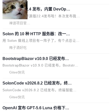
题。#58805 修复 Input.TextArea 调整大小手柄
eek V4 Flash 0731 的完整评测。一张 Intellige
在触摸设备上显示为小圆点的问题。#58812 Ty
禅道开源版 22.4 发布，内置 DevOps4.
nce Index vs Cost per Task 的散点图上，13
0 正式版，提供从代码提交到交付的全
pography 优化 Typography 省略提示在大列表
个模型排成一列，V4 Flash 贴着底部：$0.03
大家好， 禅道开源版22.4发布啦！本次发布我们
生命周期的管理能力
中的渲染性能。#58806 修复 Typography...
一次任务。 V4 Flash 的 Intelligence Index 得
带来了DevOps4.0系列的首个正式版本。 DevO
禅道项目管理软件
分 50，在 101 个模型中排第 3。排在它前面
ps4.0内置与禅道DevOps专业版同源的代码管理
的：Claude Opus 5（61 分）、Claude Fable
Solon 的 10 种 HTTP 服务器：改一行
核心，依托于全自研的GitFox代码托管引擎，我
依赖，换一个引擎
5（60 分）、GPT-5.6 Sol（59 分）、Kimi K3
们提供了从代码提交到交付的全生命周期的管理
用 Solon 做线上项目有一阵子了，有个点总让新
（57 分）、Grok 4...
能力。同时，我们 对禅道DevOps现有底层代码
接触的人觉得意外：服务器引擎是让你选的。 S
梅子酒好吃
进行了革命性的重构，为后续AI辅助编程、智能
olon 内核约 0.3MB，不内置固定的 HTTP 服务
代码评审及自动化运维的全面落地夯实了“一体
BootstrapBlazor v10.9.0 已经发布，B
器。HTTP 引擎是一个独立插件。你选一个，或
ootstrap 样式的 Blazor UI 组件库
化”的基座。 新版本将为用户带来更好的使用体
者选两个，不同环境之间切换，一行应用代码都
BootstrapBlazor v10.9.0 已经发布，Bootstrap
验和更高的工作效率，感谢大家一直以来的支持
不用改。 下面快速过一下 10 种 HTTP 服务器
样式的 Blazor UI 组件库 此版本更新内容包括：
Gitee快讯
和反馈，我们将继续努力提供更优秀的产品和服
选项，各自适合什么场景，以及怎么切换。 一行
Release 2026-07-31 V10.9.0 Fixes fix(MultiFi
务！ 新增功能点 DevOps： 采用自研代码托管
依赖替换 在 Solon 里换 HTTP 服务器就是改 po
SolonCode v2026.8.2 已经发布，终端
lter): 增加暗黑主题支持 by @ArgoZhang in htt
平台，支持一站式安装，提供从代码提交到交付
智能体
m.xml 里一个依赖，别的什么都不用动。 <depe
ps://github.com/dotnetcore/BootstrapBlazor/p
SolonCode v2026.8.2 已经发布，终端智能体
的...
ndency> <groupId>org.noear</groupId> <arti
ull/8239 fix(Camera): 增加 exact 显式设置设备
此版本更新内容包括： 优化 soloncode run 模
Gitee快讯
factId>solon-web</artifac...
id by @kkxkx in https://github.com/dotnetcor
式（参考 run-headless-mode.md） 添加 solon
e/BootstrapBlazor/pull/825...
OpenAI 宣布 GPT-5.6 Luna 价格下降
code web 国际化多语言支持 添加 soloncode w