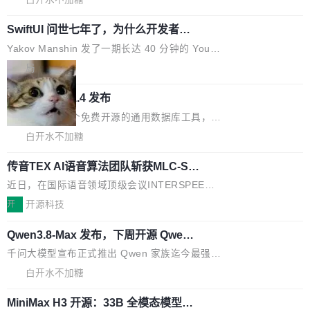
像AI落地最昂贵的环节，不是算法，是专业医生
流格式的电子书。Calibre 是个跨平台软件，可
的时间。 张医生是某三甲医院放射科副主任医
SwiftUI 问世七年了，为什么开发者还
以在 Linux、Windows 和 macOS 上运行。 Cal
师，牵头一项腹部肌肉影像课题。他需要在数百
在骂它？
ibre 9.12 现已正式发布，此次更新内容如下：
Yakov Manshin 发了一期长达 40 分钟的 YouT
张CT影像上完成像素级精细分割，让系统"...
新功能 macOS：在 Connect/Share 按钮中添加
ube 视频，标题是"SwiftUI 七年后：一个平庸的
局
通过 AirDop 共享书籍的功能 Content server：
故事"。视频核心观点很简单：SwiftUI 发布七年
支持可向服务器后端添加新端点的插件 Edit boo
DBeaver 26.1.4 发布
了，仍然像一个永久公测版。 Manshin 从数据
k：Compress images：添加将 GIF 图像转换为
流、布局系统、API 稳定性、性能、跨平台五个
DBeaver 是一个免费开源的通用数据库工具，适
JPEG/WebP 的选项 ToC Editor：添加一个按
维度逐一批判了 SwiftUI。最让人印象深刻的一
用于开发人员和数据库管理员。DBeaver 26.1.4
白开水不加糖
钮，用于对目录中的条目进...
个论据是：苹果官方的 SwiftUI 教程项目 Land
现已发布，具体更新内容包括： AI 助手： <ul st
marks，用最新 Xcode 在最新 macOS 上构建
传音TEX AI语音算法团队斩获MLC-SL
yle="margin-left:0; margin-right:0"> <li><span
M 2026国际挑战赛Task 1亚军
运行，出来的效果是坏的——侧边栏按钮大小不
style="color:#000000">现在可以通过键盘访问
近日，在国际语音领域顶级会议INTERSPEECH
一，界面错位。他说这个问题"两年前就发现了，
AI 聊天功能（添加了一些快捷键）</span></li>
2026卫星活动——第二届多语种对话语音语言模
开
开源科技
至今没变"。 数据流方面，Manshin 指出 SwiftU
<li><span style="color:#000000">新增了始终
型挑战赛 （Multilingual Conversational Speec
I 的属性包装器演进史...
在新 SQL 控制台中打开 AI 生成的脚本的功能</
Qwen3.8-Max 发布，下周开源 Qwen3.
h Language Model Challenge，MLC-SLM）T
8-27B
span></li> <li><span style="color:#000000...
ask 1赛道中，传音TEX AI中心语音算法团队以
千问大模型宣布正式推出 Qwen 家族迄今最强大
自主研发的说话人归属多语种自动语音识别系统
的模型 Qwen3.8-Max，也是其首个 Max 规模
白开水不加糖
取得tcpMER 15.41%的成绩，在全球110支参赛
的开源权重模型。Qwen3.8-Max 的模型权重预
队伍中位列第二。此次突破展现了传音在多语种
MiniMax H3 开源：33B 全模态模型，
计将于开源，彼时也将同步开源 Qwen3.8-27B