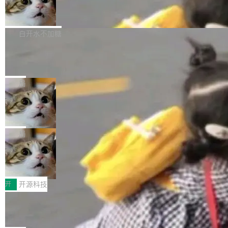
的图像元素不在同一个子树中，则它们将不再关
至今）的所有 commit，同样交由 AI 分析提炼。
Firefox 153.0.3 发布
ebastian Pipping 写在博客里的话。8 月 4 日，
联 加...
经过人工复核，准确度令人满意。这一方法也为
他宣布了一个新消息：从 2026 年 8 月 1 日起，
Firefox 153.0.3 现已发布，具体更新内容如
社区爱好者提供了高效跟踪新版本的思路。
他可以全职维护 libexpat 了，最长 6 个月。发
下： New Smart Window 包含多项增强功能：
白开水不加糖
工资的是慕尼黑市政府。 libexpat 是一个 C99
<ul> <li>现在建议列表会显示更多结果，方便用
编写的流式 XML 解析器，MIT 许可证。和 libx
Cloudflare Computer 开源：你的 Age
户查找历史记录和切换到已打开的标签页。（<a
nt 需要一台电脑，而不是一个容器
ml2 一样，它是世界上使用最广泛的 XML 解析
href="https://bugzilla.mozilla.org/show_bug.c
Cloudflare 开源了名为 @cloudflare/computer
库之一。你的操作系统、浏览器、无数的基础设
gi?id=2019042">Bug&nbsp;2019042</a>）</l
的 npm 包。项目的核心论点是：容器不适合 Ag
局
施软件，很可能都在用它。而过去十年，维护它
i> <li>现在，助手可以直接使用 Exa 的网络搜索
ent 计算。真正适合的，是 Isolate。 Cloudflare
的人一直在用业余...
结果回答问题，而无需将问题转交给搜索引擎。
OpenAI 公开邮件和聊天记录回应苹果
工程师在这件事上没什么可谦虚的——他们用 W
诉讼，称“Apple is getting this wron
（<a href="https://bugzilla.mozilla.org/show_
orkers 跑了十年 Isolate。用 CEO Matthew Pri
上个月，苹果一纸诉状把 OpenAI 告上法庭，指
g”
bug.cgi?id=204...
nce 的话说：「我们一生都在用 Isolate 运行代
控其挖角苹果前员工并窃取商业秘密。苹果的诉
局
码，而 AI Agent 不需要容器，它们需要的是 Iso
状把 OpenAI 描述成一个系统性地从前东家挖
late。」 容器为什么不合适 容器的问题在于启动
HUAWEI MatePad Edge上架WorkBu
人、套取机密信息的对手。 OpenAI 没发律师
ddy鸿蒙PC版，说话就能干活的AI办公
和销毁都太重了。一个 Agent 要执行的任务可能
函，也没选择庭外沉默。它在官网贴了一篇博
全能AI工作台WorkBuddy鸿蒙PC版上架HUAWE
搭子
只需要几毫秒的 CPU 时间，但容器从冷启动到
文，标题只有六个字：Apple is getting this wro
I MatePad Edge应用市场，直接下载即可使
开
开源科技
就绪要花数秒。如果未来有十...
ng。 然后，它把邮件往来和 iMessage 聊天记
用，与鸿蒙电脑上的体验一致。值得一提的是，
录全贴了出来。 他发错人了 苹果外部律师 Gabr
FFmpeg 9.0 发布：代号“Lei”，以此纪
这是目前市面上唯一支持平板接入WorkBuddy P
念中国开发者雷霄骅
iel Gross 来自 Weil 律所，2 月 23 日下午 5:53
C版的产品，搭载“人机双写”重磅功能——你写
全球知名开源多媒体框架 FFmpeg 今天正式发