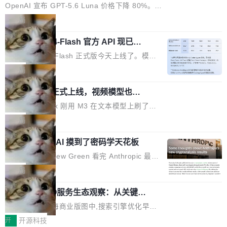
80%
eb 消息列表消息导航支持 修复 soloncode web
OpenAI 宣布 GPT-5.6 Luna 价格下降 80%。输
文件详情初次显示时语法高亮失效的问题 修复 s
入从每百万 token 1 美元砍到 0.2 美元，输出从
局
oloncode web 审查详情文件名中文乱码的问题
6 美元砍到 1.2 美元。GPT-5.6 Terra 降 20%。
细节优化 详情查看：https://gitee.com/opensol
DeepSeek-V4-Flash 官方 API 现已正
旗舰 Sol 没降，但加了一个 Fast 模式——2.5
式上线公测
on/soloncode/releases/v2026.8.2
倍速度，2 倍价格，智商不变。 降价的理由不是
DeepSeek V4 Flash 正式版今天上线了。模型
市场竞争，不是清库存，是 Sol 自己把自己优化
结构和参数规模没变，还是 MoE 284B、激活 1
局
了。 这事分两步。第一步，OpenAI 把 GPT-5.6
3B、100 万 token 上下文——只重新做了后训
Sol 部署上线。第二步，让 Sol 通过 Codex 自
MiniMax H3 正式上线，视频模型也开
练。但改完之后，Agent 能力直接把自家 4 月发
始玩全模态了
己去优化自己的推理基础设施。Sol 学了 Triton
的 Pro Preview 给干了。 九项 Agent 基准测试
上个月 MiniMax 刚用 M3 在文本模型上刷了一
和 Gluon 两种 GPU 编程语言，重写了生产环境
全部反超。Terminal Bench 2.1 从 61.8 涨到 8
波存在感，今天 H3 来了——一款全模态生成模
局
的 GPU 内核，找出了哪...
2.7，DeepSWE 从 7.3 涨到 54.4，DSBench-F
型，而且承诺几天内开源权重。 先看能力边界。
ullStack 从 37.0 涨到 68.7。不说别的，一个 Fl
Anthropic 的 AI 摸到了密码学天花板
H3 接受文本、图像、视频、声音任意组合作为
ash 型号干翻了三个月前代表最高水平的 Pro 预
输入（它叫多模态上下文），输出带原生双声道
密码学家 Matthew Green 看完 Anthropic 最新
览版，这件事本身就够说明后训练的威力了。 跟
音频的视频，最高 15 秒 2K 分辨率。举个例
的密码分析成果后，写了篇博客。标题很克制：
局
它一起来的还有两...
子：扔进去一段参考视频（取它的希区柯克运
「一些想法」，但内容不克制。 先说 Anthropic
镜）、一张人物图片、一段歌声录音，用自然语
2026上海SEO服务生态观察：从关键词
做了什么。他们让未发布的 Claude Mythos 模
排名到AI答案占位的选型逻辑
言告诉模型你要什么——H3 自己搞定剩下的。
型去跑密码分析，出了两个结果：一个攻击了后
在2026年的上海商业版图中,搜索引擎优化早已
这个"自己搞定"说起来轻巧，背后的训练范式变
量子签名方案 HAWK，另一个是对缩减轮次 AE
不是“发外链、堆关键词”那么简单。行业数据显
开
开源科技