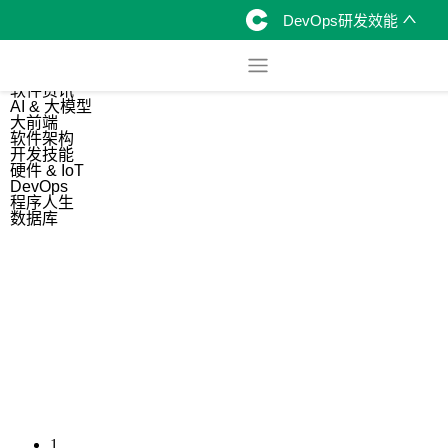
DevOps研发效能
综合
开源资讯
软件资讯
AI & 大模型
大前端
软件架构
开发技能
硬件 & IoT
DevOps
程序人生
数据库
1