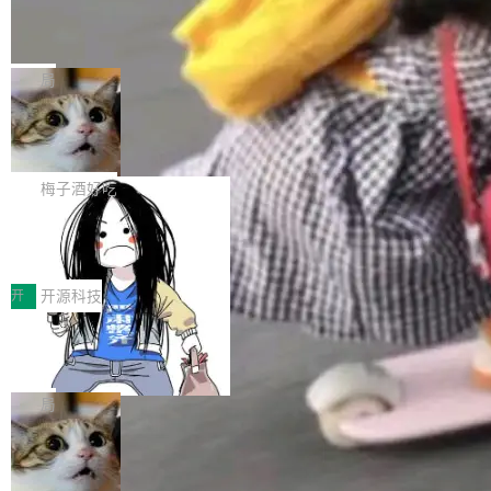
个独立于业务线程的全局通信引擎（Engine），
Jeff Dean 离开 Google：一个时代的结
Coding 从个人辅助工具逐步走向团队级、组织
产品应用、支撑保障、专题等五大方向。深信服
并实...
束，一个实验室的开始
级应用，企业在规模化落地过程中，对安全性、
AI算力网关（AI创新平台）成功入选！ 随着各行
Google 员工编号 20。MapReduce 作者之一。
可控性和代码质量提出了更高要求。 首先是数据
各业的Agent走向规模化建设，算力构成形态逐
Bigtable 作者之一。TensorFlow 的作者之一。
局
安全与合规要求。对于大多数普通研发场景，公
渐丰富，用户关注的重点也在发生变化：不只是
Gemini 的架构师。Google 首席科学家。 Jeff D
有云模型能够满足快速试用和效率提升的需求。
让AI用起来，还要进一步看清混合算力时代下，
🔥 SolonCode v2026.8.4 发布：界面
ean 在 Google 工作了 27 年后，宣布离职。 他
但对于金融、能源、医疗等对数据安全要求较...
字体可调、22 种语言、记忆搜索增强
Token花在哪里、算力是否被充分利用，以及持
不是一个人走。一同离开的还有 Sanjay Ghema
打开终端就能上岗的全中文编码智能体，这一轮
续增长的AI成本该如何优化。 深信服AI算力网关
wat（Google 员工编号 23，Jeff Dean 二十多
把「看得清、用母语、记得住」三件事一次补
梅子酒好吃
正是围绕这些实际问题，从Token治理和成本治
年的编程搭档，MapReduce 和 Bigtable 的共同
齐。 SolonCode 是什么 SolonCode 是杭州无
理两个方面，让用户的每一份算力都看得清、管
作者）、Quoc Le（Google 大脑核心成员，Se
让“代码语义理解”深度释放AI Coding
耳科技研发的企业级终端编码智能体——一位全
得住、用得稳、省得下、更安全！ 一、从现在开
价值潜能：华为云码道（CodeArts）
q2Seq 和 DocAI 的共同发明人）以及 Oriol Vin
中文驱动的数字员工，自主理解需求、规划步
一、代码仓深度理解技术的作用与价值 在软件工
始，Token使用一目...
代码仓技术解析
yals（Gemini 联合负责人，AlphaSta...
骤、编写代码。不挑模型、不挑平台，curl 一行
程实践中，代码仓是企业核心知识资产的主要载
开
开源科技
装完即用。 开源地址：Gitee · GitCode · GitHu
体。企业级代码仓库通常包含数十万乃至数百万
b 安装 支持 Java 8+（8~26）、macOS / Linu
一条“删库”命令跑 17 小时，算法工程
个文件，其规模远超单次模型调用可承载的上下
师删光 89TB 数据只为干私活
x / Windows / Harmony PC。 # macOS / Linu
文窗口。随着项目规模的持续扩张与代码历史的
最高人民检察院8月4日公布了一起案件：北京一
x / Harmony PC curl -fsSL https://solon.noea
不断累积，代码仓中的模块关系、接口契约、业
名90后算法工程师王某，为了给自己接的私活腾
局
r.org/solon...
务逻辑等关键信息往往分散于数十乃至数百个文
服务器空间，删光了公司AI游戏部门的全部核心
件之中，形成高度复杂的知识关联网络。传统的
Cloudflare 分享推理优化实践：KV ca
数据。 王某2024年1月入职东城区某科技公司AI
che 量化 + 权重压缩，吞吐量提升 4
代码检索手段（如关键词匹配、目录遍历）仅能
短剧部门，有互联网大厂背景。在公司内部架构
Kimi 和 GLM 是当前最强的大模型系列之一，但