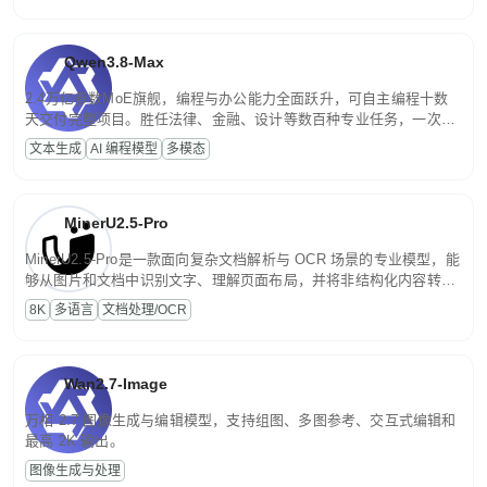
Qwen3.8-Max
2.4万亿参数MoE旗舰，编程与办公能力全面跃升，可自主编程十数
天交付完整项目。胜任法律、金融、设计等数百种专业任务，一次对
话端到端交付生产级成果。原生视觉理解贯穿规划、执行与验证全流
文本生成
AI 编程模型
多模态
程，支持超长文档与长视频的深度语义解析。长程任务中自主规划与
闭环迭代，持续进化。
MinerU2.5-Pro
MinerU2.5-Pro是一款面向复杂文档解析与 OCR 场景的专业模型，能
够从图片和文档中识别文字、理解页面布局，并将非结构化内容转换
为便于存储、检索和二次处理的结构化结果。
8K
多语言
文档处理/OCR
Wan2.7-Image
万相 2.7 图像生成与编辑模型，支持组图、多图参考、交互式编辑和
最高 2K 输出。
图像生成与处理