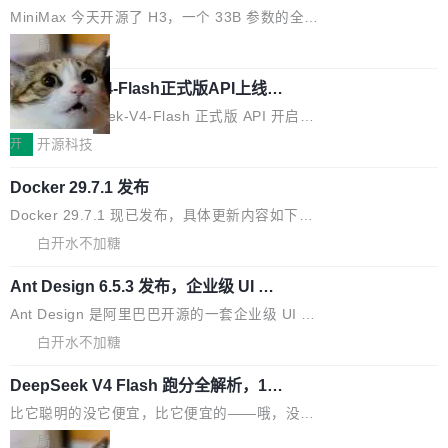
一个视觉语言模型只够当它的编码器
语音识别、说话人日志、时间对齐与长音频工程
模型。 根据介绍，Qwen3.8-Max 基于 Qwen 3.
MiniMax 今天开源了 H3，一个 33B 参数的全模
化系统等关键方向的系统性技术实力。 本届赛事
5 的架构基础构建，参数规模扩展至 2.4 万亿，
态生成模型，能生成带原生立体声的 2K 视频。
局
聚焦多语言对话语音模型面临的关键技术挑战，
激活参数95B，支持100万上下文Tokens，在编
没有发布会，没有预告，直接扔了篇文章出来，
共吸引来自全球工业界与学术界的1...
程、办公、科研以及长周期任务等方面实现了全
DeepSeek-V4-Flash正式版API上线超
权重已经上传至 Hugging Face。 去年国内的视
算互联网
面提升。它不仅能应对更具挑战性的问题，还能
频生成模型还在追 Runway 和 Pika 的参数，今
近日，DeepSeek-V4-Flash 正式版 API 开启公
更可靠地端到端完成复杂任务，输出值得信赖的
天 MiniMax H3 从架构到许可都摆上台面了。一
开测试。国家超算互联网正式上线 DeepSeek-V
开
开源科技
成果。 全球开发者都可通过千问 AI 平台获得 Q
个模型，三个模块，两个开源。 H3 由三个模块
4-Flash 正式版（DeepSeek-V4-Flash-0731）
wen3.8 的 API 服务：国内每百万 Tok...
组成：H3-Context-IR 负责多模态指令理解和编
Docker 29.7.1 发布
模型 API 调用服务和模型文件。 DeepSeek-V4-
排（闭源，提供 API）；H3-Base 是核心生成模
Flash-0731 经过大量后训练工作，智能体能力
Docker 29.7.1 现已发布，具体更新内容如下：
型，33B 参数，负责 768p 音视频生成（开
大幅增强，指令遵循能力大幅增强。在多项基准
Bug fixes and enhancements 修复了一个回归
白开水不加糖
源）；H3-Regenerate-2K 负责 in-context 重新
测试中，DeepSeek-V4-Flash 正式版性能可与
问题，该问题导致无法拉取图层中包含缺少明确
生成 2K ...
当前最强的闭源模型相媲美。 超算互联网现面向
Ant Design 6.5.3 发布，企业级 UI 设
父目录条目的目录的图像。moby/moby#53260
计语言和 React 实现
企业和开发者提供 DeepSeek-V4-Flash-0731
修复了一个回归问题，即CopyToContainer会拒
Ant Design 是阿里巴巴开源的一套企业级 UI 设
模型 API 调用服务，用户无需繁琐环境配置，一
绝遍历绝对符号链接的容器路径，例如/var/run -
计语言和 React 组件库。Ant Design 6.5.3 现
白开水不加糖
键接入即可快速调用，为各行业用户提供高性
> /run。moby/moby#53261 如需查看此版本中
已发布，主要更新内容如下： Input 修复 Input.
能、安...
的所有拉取请求和更改，可参阅： docker/cli, 2
DeepSeek V4 Flash 跑分全解析，13
OTP 使用字符串 mask 时仍采用 type="text" 的
个最强模型里它最便宜
9.7.1 milestone moby/moby, 29.7.1 milestone
问题，并保留显式 type 配置。#58835 修复 Inp
比它聪明的没它便宜，比它便宜的——哦，没有
更新说明：https://github.com/moby/...
ut.OTP 的 mask 为 true 时仍显示原始值的问
比它便宜的。 Artificial Analysis 更新了 DeepS
局