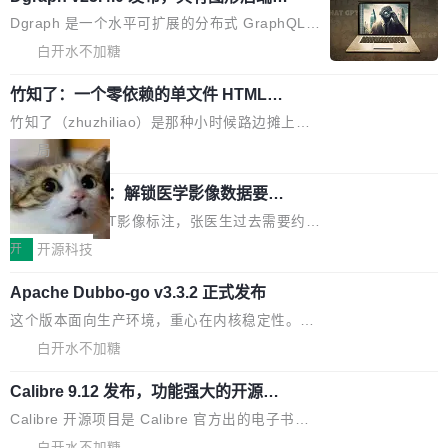
已突破 1100 万。随着鸿蒙生态汇聚越来越多的
原生 GraphQL 数据库
处理器特性进行平台级优化。其搭载X3D鸡血模
们自己都没看完。 这事不是个例。GitLab 调研
Dgraph 是一个水平可扩展的分布式 GraphQL
高质量游戏...
式2.0，可根据不同使用场景释放处理器潜力，
过 1528 名开发者，85% 说 AI 把瓶颈从写代码
数据库，有一个图形后端。作为一个原生的 Gra
白开水不加糖
帮助玩家在游戏与高负载应用中获得更充分的性
转移到了审代码。 写代码有人替你干了。但审代
phQL 数据库，它严格控制数据在磁盘上的排列
能表现。 在核心规格方面，B850 AO...
码、把关发版这两道关，还得靠人肉扛。 V5.0
竹知了：一个零依赖的单文件 HTML，
方式，以优化查询性能和吞吐量，减少集群中的
把儿时竹蝉玩具搬进浏览器
想让 AI 一起盯。
磁盘寻道和网络调用。 Dgraph v25.4.0 现已发
竹知了（zhuzhiliao）是那种小时候路边摊上几
布，具体更新内容包括： feat(zero)：Zero 现
块钱的玩意儿——一根小竹签，一个竹筒，一头
局
支持 --security superflag（token=...;whitelist
系着涂了松香的线。甩起来，竹膜震动，发出“哇
=...），与 Alpha 版本的格式一致，并据此对其
30倍效率升级：解锁医学影像数据要素
——哇”的蝉鸣声。实物越来越难找了，有开发者
价值化的真实路径
管理 HTTP 端点进行授权。 <blockquote> <p>
把它做成了 Web 玩具，放在 zhuzhiliao.imsai.c
完成一例腹部CT影像标注，张医生过去需要约1
<span><strong>警告：</strong>&nbsp;Zero
c 上，并在 GitHub 开源。 玩法很简单：按住屏
20个小时。他必须在数百张连续影像上，一笔一
开
开源科技
的 admin ...
幕画圈，或者直接甩手机。页面会实时显示转速
笔勾画边界，一层一层识别肌肉组织。如今，使
（圈/秒），声音来自真实竹知了录音的 1.72 秒
Apache Dubbo-go v3.3.2 正式发布
用东软飞标医学影像标注平台，同样的工作缩短
采样，无缝循环。音频解码失败时，还有一套合
至4小时，效率提升30倍。 这组数字背后，改变
这个版本面向生产环境，重心在内核稳定性。我
成兜底——锯齿波振荡器模拟脉冲，并联带通共
的不只是速度，而是把医学影像转化为AI能力的
们彻底收敛了旧配置体系，扩展了 Triple 协议与
白开水不加糖
振峰模拟竹膜和筒腔共鸣。 技术细节上，物理引
路径真正打通了。 大型医院积累的影像数据规模
泛化调用能力，加强了应用级元数据和服务治
擎是绳系质点模型：重力、弹性绳（只拉不
庞大，但不能直接用于训练模型。器官、病灶和
Calibre 9.12 发布，功能强大的开源电
理，同时集中修了并发安全、资源泄漏和热路径
推）、空气阻力，1/240 秒定步长积...
子书工具
组织边界，必须由专业医生逐层识别、标记和校
性能问题。
Calibre 开源项目是 Calibre 官方出的电子书管
正，才能成为机器能理解的高质量数据。医学影
理工具。它可以查看，转换，编辑和分类所有主
白开水不加糖