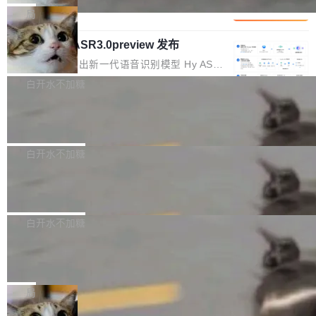
1%，成本降 30%
在语法层面完成文本定位，难以触及代码的语义
调整期间，部门三次通知全员将数据从A集群迁
它们有一个共同的问题：太吃显存了。月之暗面
局
内涵与结构关联，导致开发者使用代码智能体在
移到B集群，王某都回复了"收到"。 他没有迁移
的 Kimi K 系列和智谱的 GLM 都是长上下文、M
理解大规模代码仓时面临显著"代码仓理解"瓶
数据。2024年9月3日下午4点，他使用此前登录
腾讯混元 Hy ASR3.0preview 发布
oE 架构的大模型，好用到让人上瘾，但 GPU 显
颈。 代码仓深度理解服务（以下简称" CodeBas
的账号密码进入A集群，输入了一条被程序员圈
存永远不够用。 Cloudflare 的 Workers AI 团队
腾讯混元正式推出新一代语音识别模型 Hy ASR
e深度理解服务"）是华为云码道（CodeA...
称为"删库跑路"的命令——最高管理员权限、无
一直在跑这些模型的推理。他们在官方博客上发
3.0preview。基于最新一代大语言模型 Hy3 的
白开水不加糖
需确认、强制递归删除。17个小时后，运维人员
了一篇技术文章，详细拆解了三种让大模型在 G
语言理解能力，以及融合了高精度语音识别与深
发现异常并中止进程时，89TB数据已经没了。
PU 上跑得更省、更快的技术手段——KV cache
Pale Moon 34.3.2 发布，苍月浏览器
度语义理解能力，实现了语音识别能力的全面升
删掉的是AI游戏部门的全部开发文件，包括公司
量化、模型权重压缩、以及共享 KV cache 的完
级。 根据介绍，Hy ASR3.0preview 目标在于：
Pale Moon 34.3.2 现已发布，这是一个安全更
自研的多个文生3D和...
整性保护。效果是：吞吐量提升 41%，每 token
让语音识别不再只是听清，而是真正听懂。通过
新和少量网页兼容性修复版本。 Changes/fixe
白开水不加糖
成本降低 30%，精度不变。 FP8 省的不仅是显
先理解你的语境和意图，再把准确的文字直接给
s： 实现了URL.Parse()便捷功能 对浏览器内部
存 KV cache 是推理时最吃显...
PostgreSQL 18/19 新特性深度解读
到你。从“逐字转写、单点优化”演进为“理解语
函数添加了多项边界检查，以避免潜在的越界访
境、兼容场景、一键直出”。 Hy ASR 3.0 previe
问、下溢和溢出。（DiD） 修复了加载和解析内
演讲者分享了一个有趣的实践：面对 PG 18 已
w 不要求标准普通话，方言识别覆盖粤语、吴语
容提供的字体时出现的几个问题 为避免音频加
发布的 Release Notes，他利用 AI 工具（如 Co
白开水不加糖
等 10 大方言片区和 20 余个二级小片区。在开
载、处理和播放过程中可能出现的一系列错误，
pilot）对数千条 commit 日志进行自动分析，先
源评测集中，Hy ASR 3.0 preview 在多语种的
慕尼黑市政府为全职开源项目维护者提
对音频采样频率设定了下限 采样率低于 8kHz
让模型总结出三十余条潜在特性，再逐条要求生
WER（...
供资助
（通常被认为是 "telephone"/"walkie-talkie" 音
成详细解释和代码校验，最终筛选出对用户体感
"在过去大约 10 年的大部分时间里，libexpat 的
质的最低采样率）的音频格式将被拒绝 修复了 C
最强的若干项。对于尚未正式发版的 PG 19，则
维护工作一直与我的日常工作、家务、社交生活
局
SS 圆角虚线样式中可能存在的问题 如果表单中
通过拉取过去一年内（从 PG 18 Beta1 时间点
和休闲娱乐竞争时间。" 这是 libexpat 维护者 S