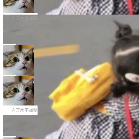
简单：开发者工具必须开源。 理由不是传统的自
商汤 SenseNova U1.5-Lite-Preview
i）在 X 上发帖： 「如果你是 Agent Harness 相
开源
由软件情怀，而是一个跟 AI agent 直接相关的
关开源项目的开发者，希望参加 DeepSeek Har
商汤科技宣布面向社区开源轻量级统一多模态模
技术判断。 两行 prompt 就能个性化任何软件 C
ness 的内测，可以回复或私信联系我。请附上
型的预览版本 SenseNova U1.5-Lite-Preview。
白开水不加糖
rawshaw 给出了两个 prompt。 第一个： "下载
GitHub id 以及开源代表作。」 DeepSeek 曾在
公告称，SenseNova U1.5-Lite-Preview并非简
某个软件的源码，在本地构建。修改 agent ...
官方招聘信息中写过一条简洁有力的公式：Mod
Ubuntu 将核心系统包从 deb 转成了 s
单的模型规模升级，而是基于 SenseNova U1
nap
el + Harness = Agent。模型负责理解和推理，
的一次系统性迭代，不仅在同一架构中贯通视觉
Ubuntu 正在把又一个核心系统包从 deb 转为 s
Harness 负责把能力落到真实环境中——调用工
理解、推理、生成与编辑，还仅以 8B-MoT 的轻
nap。这次是 hwctl——一个用来检查 Ubuntu
局
具、读写文件、管理上下文、处理错误、完成闭
量大小，将能力推进到4K、更精细的真实质感、
硬件认证状态的命令行工具。 Canonical 工程师
环。崔添翼招人的标...
更复杂的视觉控制和可持续迭代编辑。 相比 U
Dario Amodei 担心新人来 Anthropic
Alan Griffiths 在邮件列表中说得很直白：「hwc
只为金钱，不为使命
1，U1.5-Lite-Preview 在以下方向上带来了显著
tl 是一个 Ubuntu 专有的包，它和它的依赖项都
顶级 AI 研究员在两家公司之间来回跳，中间只
提升： 原生支持4K图像生成； 更精细的局部纹
是 Ubuntu 专有的，不会用在其他发行版上。」
隔了几天。 Lilian Weng 上周刚宣布因健康原因
局
理、细节与真实世界质感； 更准确的中英文文字
所以 deb 版本的受众实际上为零。既然只有 Ub
离开 Thinking Machines Lab，说自己作为联合
生成与复杂版式组织； 更稳定的图...
untu 用户在用，那用 snap 打包就没什么可纠结
FFmpeg 9.0 发布
创始人的角色「太累了」。几天后，The Inform
的。 从 deb 到 snap 的迁移路径 hwctl 是 rust-
ation 就曝出她将重回 OpenAI，负责递归自我
FFmpeg 9.0 现已发布，包含多项改进。官方更
hwlib 硬件 API 库的一部分，命令行工具负责查
改进方向的研究。她是 Thinking Machines 过
新日志列出的 9.0 版本主要更新内容如下： 扩
白开水不加糖
询 Ubuntu 的硬件认证数据库。...
去一年内第四个离开的联合创始人。 这家由前
展 AMF 色彩转换器 (vf_vpp_amf) 的 HDR 功能
OpenAI CTO Mira Murati 创立的公司，连创始
DeepSeek V4 Flash 单日消耗 8 万亿 t
MP4 muxer 中支持 LCEVC 音轨复用 Playdate
okens 登顶热搜
团队都留不住。 但 Thinking Machines 不是唯
视频编码器和多路复用器 添加 v360_vulkan filt
8 万亿 tokens。一天。一家公司的消耗。 Open
一在人才争夺战中失血的公司。六月，Google
er HE-AAC 960 解码 (DAB+) transpose_cuda