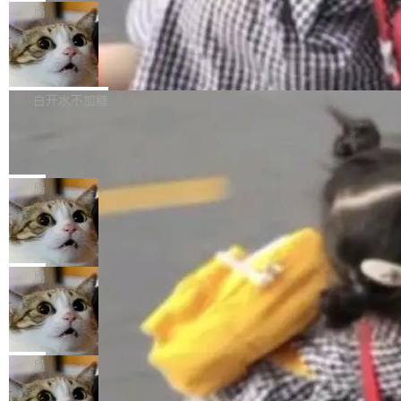
给 OpenAI 总法律顾问 Che Chang 发了封邮
你的，AI写AI的，同屏协作互不干扰。一句话让
布了 9.0 版本。这个版本除了带来新一代音视频
局
件，附了一封长信，要求 OpenAI 配合调查前苹
AI帮你干活，现在开启全新体验！ 温馨提示：
处理能力和硬件加速支持之外，还有一个特殊之
果员工带走机密信...
体验WorkBuddy鸿蒙PC版前，请将 HUAWEI M
亚马逊成本失控：AI 写代码烧掉 1215
处：FFmpeg 9.0 的代号是“Lei”。 这个名字，
万元，超预算 860%
atePad Edge 升级至 HarmonyOS 6.1.0.135S
来自中国开发者雷霄骅（Lei Xiaohua）。 对于
外媒近日曝光了亚马逊的多份内部报告显示，AI
P9 patch03及以上版本。 *升级路径：设置 > 搜
很多中国音视频开发者而言，这个名字并不陌
导致公司在多个项目上超支。《金融时报》报道
白开水不加糖
索“软件更新” > 检查更新，即可搜索新版本，下
生。十年前，他通过大量中文技术文章、源码分
称，仅一个项目的成本超支就高达 180 万美元
载安装完成升级即可。 没有...
Hugging Face CEO 发声：中国正在开
析和开源示例，让一代开发者第一次真正理解 F
（约合人民币 1215 万元）。 具体来说，一名工
源模型上碾压我们
Fmpeg，也成为很多人进入音视频开发领域的
程师借助 Anthropic 旗下 Claude Sonnet 模型
"他们正在开源模型上碾压我们。" Hugging Fac
“启蒙老师”。 而今年，恰好是雷霄骅离世十周
编写程序，目标是完成电商平台作者信息与商品
e CEO Clément Delangue 在 CNBC 的采访里
局
年。FFmpeg 社区最终选择用一个大版本的名
列表的数据匹配 —— 一项常规的数据处理任
没有拐弯抹角。他说中国正在赢得 AI 竞赛，而
字，留下了这份纪念。 雷霄骅曾是中国传媒大学
当 AI agent 把源码变成了最好的扩展系
务，最终却产生了 180 万美元的账单，实际支出
且按目前的速度，中国 AI 工具预计在今年底或
数字电视技术方向的博士生，长期从事视频、音
统，开发者工具必须开源
超出原定预算 860%。 更令人意外的是，该项目
2027 年就能追上美国前沿实验室的水平。 Dela
五年前，David Crawshaw 问过很多软件工程师
频技...
最终并未成功落地，而高额算力消耗持续运行长
ngue 把原因归结为一件事：开放协作。中国的
一个问题：你写过什么给自己用的程序？答案几
局
达 5 个月，公司直到财务对账时才察觉异常。这
AI 开发者在一个共享和协作的生态里加速迭代，
乎都是没有。工程师们整天用别人写的程序写程
意味着一个无人看管的 AI 程序，在近半年时间
而美国模型厂商在"闭门造车"。他的原话是 "buil
DeepSeek Harness 宣布内测邀请，全
序给别人用。偶尔有人自己写个博客系统、智能
里日夜不停地"烧钱"。 复盘显示，...
网最大规模开源 Agent 路演现场诞生
ding in silos"——各自为战，互不通气。 这个判
家居控制、家庭实验室，都算稀奇事。 Crawsh
一条内测招募帖，发出去的时候大概没人想到它
断从他嘴里说出来分量不同。Hugging Face 是
aw 是 Shelley 的作者，一个开源 AI coding age
会变成一场开源 Agent 生态的路演。 8月1日，
局
全球最大的开源 AI 平台，上面跑着上百万个模
nt。他最近在博客上写了一篇文章，核心论点很
DeepSeek Harness 团队负责人崔添翼（tiany
型。谁在开源赛道上领先，...