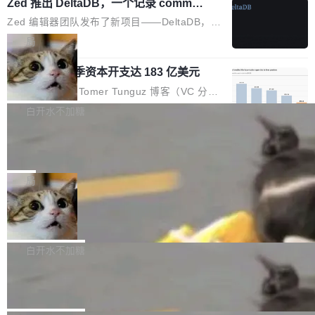
个小型数据库，应用天然按分片构建，单个数据
Zed 推出 DeltaDB，一个记录 commit
高价的三星折叠（三星Galaxy Z Fold8 Ultra / Z
之间所有操作的版本控制系统
库的竞争和爆炸半径问题在设计层面就被消除
Fold8 / Z Flip8）外，其余要么是中低端机器，
Zed 编辑器团队发布了新项目——DeltaDB，一
了。 闲置的 cell 会休眠到几乎不占资源。当 cel
例如iQOO Z11i、REDMI Note 17、REDMI No
个在 git commit 之间记录每一次编辑操作的版
局
l 迁移或唤醒时，新宿主从 S3 恢复 SQLite 数据
te 17 Pro、OPPO K15，要么是vivo X300 E这
本控制系统。目前处于 Early Access 阶段。 De
库继续执行。存储库是持久化的唯一真相...
样的次旗舰。 Galaxy Z Fold8 Ultra / Z Fold8 /
SpaceXAI 单季资本开支达 183 亿美元
ltaDB 的核心思路直接写在 landing page 最显
Z Flip8三款折叠屏新机均在7月22日发布，且全
眼的位置：「Software is made between com
根据风险投资人Tomer Tunguz 博客（VC 分
部搭载骁龙8 Elite Gen5 for Galaxy，它们本该
mits」——软件是在 commit 之间写出来的。git
析）披露的最新分析与第二季度业绩报告，Spac
白开水不加糖
是7月性...
只记录了你提交的最终状态，但真正的工作过程
eXAI在上个季度的总资本支出飙升至183.7亿美
——打字、删改、试错、agent 对话——都在 co
Meta 发布终端编程 Agent“Muse Cod
元。其中，绝大部分资金被直接用于 AI 领域，
e” 和 Muse Spark 1.2 模型
mmit 之间的空隙里丢失了。 DeltaDB 要做的就
金额高达158.3亿美元，这一单项投入已经逼近
Meta 今天发布了两款 AI 产品：Muse Code，
是把这段空隙补上。 回退到任何一次编辑：Delt
微软同期总资本开支的四成。 与亚马逊、Alpha
一个在终端里运行的编程 agent；Muse Spark
局
aDB 捕获 commit 之间的每一次操作，...
bet、微软以及 Meta 等传统科技巨头相比，Spa
1.2，驱动这个 agent 的新模型。一句话概括：
ceXAI的资金消耗速度尤为引人瞩目。然而，支
美团开源 LoHoSearch，用知识图谱校
你可以用 curl -fsSL https://dev.meta.ai/install.
准 AI 能力认知
撑庞大支出的资金来源却呈现出截然不同的面
sh | bash 安装一个能在大项目里自动规划、写
机器出题的前提，是让机器拥有全局视野。整个
貌。数据显示，微软和 Meta 主要依托充沛的经
代码、验证结果的 AI 终端工具。 据介绍，Muse
构建流程可以分为四个环节：建图 → 控制难度
白开水不加糖
营现金流来覆盖资本开支，其资本支出覆盖率分
Code 是 Meta 的编程 agent 产品。它和市场上
→ 质量把关 → 数据概览。
别达到155% 和106%;而SpaceXAI的经营现金
腾讯开源 UCL-MPComm 通信库
已有的终端编程 agent 在设计理念上有几个明显
流仅能覆盖资本开支的12...
的差异点。 异步后台 agent：Muse Code 有一
腾讯网平团队宣布开源了 UCL-MPComm 通信
个主 agent 循环，外加一组后台 agent。这些后