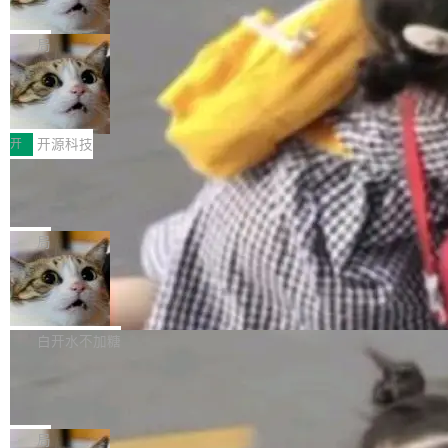
诉讼，称“Apple is getting this wron
（<a href="https://bugzilla.mozilla.org/show_
orkers 跑了十年 Isolate。用 CEO Matthew Pri
上个月，苹果一纸诉状把 OpenAI 告上法庭，指
g”
bug.cgi?id=204...
nce 的话说：「我们一生都在用 Isolate 运行代
控其挖角苹果前员工并窃取商业秘密。苹果的诉
局
码，而 AI Agent 不需要容器，它们需要的是 Iso
状把 OpenAI 描述成一个系统性地从前东家挖
late。」 容器为什么不合适 容器的问题在于启动
HUAWEI MatePad Edge上架WorkBu
人、套取机密信息的对手。 OpenAI 没发律师
ddy鸿蒙PC版，说话就能干活的AI办公
和销毁都太重了。一个 Agent 要执行的任务可能
函，也没选择庭外沉默。它在官网贴了一篇博
全能AI工作台WorkBuddy鸿蒙PC版上架HUAWE
搭子
只需要几毫秒的 CPU 时间，但容器从冷启动到
文，标题只有六个字：Apple is getting this wro
I MatePad Edge应用市场，直接下载即可使
开
开源科技
就绪要花数秒。如果未来有十...
ng。 然后，它把邮件往来和 iMessage 聊天记
用，与鸿蒙电脑上的体验一致。值得一提的是，
FFmpeg 9.0 发布：代号“Lei”，以此纪
录全贴了出来。 他发错人了 苹果外部律师 Gabr
这是目前市面上唯一支持平板接入WorkBuddy P
念中国开发者雷霄骅
iel Gross 来自 Weil 律所，2 月 23 日下午 5:53
C版的产品，搭载“人机双写”重磅功能——你写
全球知名开源多媒体框架 FFmpeg 今天正式发
给 OpenAI 总法律顾问 Che Chang 发了封邮
你的，AI写AI的，同屏协作互不干扰。一句话让
布了 9.0 版本。这个版本除了带来新一代音视频
局
件，附了一封长信，要求 OpenAI 配合调查前苹
AI帮你干活，现在开启全新体验！ 温馨提示：
处理能力和硬件加速支持之外，还有一个特殊之
果员工带走机密信...
亚马逊成本失控：AI 写代码烧掉 1215
体验WorkBuddy鸿蒙PC版前，请将 HUAWEI M
处：FFmpeg 9.0 的代号是“Lei”。 这个名字，
万元，超预算 860%
atePad Edge 升级至 HarmonyOS 6.1.0.135S
来自中国开发者雷霄骅（Lei Xiaohua）。 对于
外媒近日曝光了亚马逊的多份内部报告显示，AI
P9 patch03及以上版本。 *升级路径：设置 > 搜
很多中国音视频开发者而言，这个名字并不陌
导致公司在多个项目上超支。《金融时报》报道
白开水不加糖
索“软件更新” > 检查更新，即可搜索新版本，下
生。十年前，他通过大量中文技术文章、源码分
称，仅一个项目的成本超支就高达 180 万美元
载安装完成升级即可。 没有...
析和开源示例，让一代开发者第一次真正理解 F
Hugging Face CEO 发声：中国正在开
（约合人民币 1215 万元）。 具体来说，一名工
源模型上碾压我们
Fmpeg，也成为很多人进入音视频开发领域的
程师借助 Anthropic 旗下 Claude Sonnet 模型
"他们正在开源模型上碾压我们。" Hugging Fac
“启蒙老师”。 而今年，恰好是雷霄骅离世十周
编写程序，目标是完成电商平台作者信息与商品
e CEO Clément Delangue 在 CNBC 的采访里
局