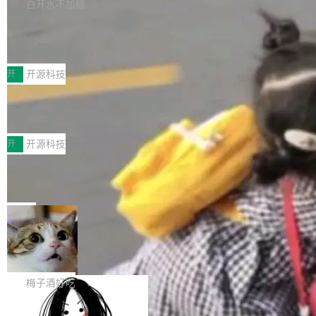
库，并将作为transport接入Mooncake TENT。
白开水不加糖
台 agent...
该通信库针对AI Memory池化场景的数据传输需
CoStrict入选工信部2025人工智能应用
求进行了深度优化，能够实现数据中心内大规模
典型案例
计算节点间多种内存类型的高性能通信。 UCL-
近日，工信部科技司公示《2025人工智能应用典
MPComm将作为一种传输引擎接入Mooncake T
型案例入选名单》，深信服“面向企业研发场景的
开
开源科技
ENT，实现零拷贝传输性能提升30%、非零拷贝
开源 AI 编程平台 CoStrict 应用”凭借卓越的技术
传输性能最高提升5倍。UCL-MPComm底层基
深信服AI算力网关入选工信部人工智能
创新与落地成效成功入选。 全链路私有化部署，
应用典型案例！
于自研UCL-Engine通信引擎，后续腾讯网平将
助力企业AI研发安全落地 当前，越来越多企业已
前不久，工业和信息化部正式发布《2025年人工
持续开源更多基于UCL-Engine的高性能通信组
经开始引入 AI Coding 工具，通过调用公有云模
智能应用典型案例名单》，集中展示人工智能在
开
开源科技
件。 腾讯网平团队在UCL-MPComm中实现了一
型或企业内部部署模型提升研发效率。但随着 AI
各领域的应用成果，覆盖技术底座、行业赋能、
个独立于业务线程的全局通信引擎（Engine），
Coding 从个人辅助工具逐步走向团队级、组织
Jeff Dean 离开 Google：一个时代的结
产品应用、支撑保障、专题等五大方向。深信服
并实...
束，一个实验室的开始
级应用，企业在规模化落地过程中，对安全性、
AI算力网关（AI创新平台）成功入选！ 随着各行
Google 员工编号 20。MapReduce 作者之一。
可控性和代码质量提出了更高要求。 首先是数据
各业的Agent走向规模化建设，算力构成形态逐
Bigtable 作者之一。TensorFlow 的作者之一。
局
安全与合规要求。对于大多数普通研发场景，公
渐丰富，用户关注的重点也在发生变化：不只是
Gemini 的架构师。Google 首席科学家。 Jeff D
有云模型能够满足快速试用和效率提升的需求。
让AI用起来，还要进一步看清混合算力时代下，
🔥 SolonCode v2026.8.4 发布：界面
ean 在 Google 工作了 27 年后，宣布离职。 他
但对于金融、能源、医疗等对数据安全要求较...
字体可调、22 种语言、记忆搜索增强
Token花在哪里、算力是否被充分利用，以及持
不是一个人走。一同离开的还有 Sanjay Ghema
打开终端就能上岗的全中文编码智能体，这一轮
续增长的AI成本该如何优化。 深信服AI算力网关
wat（Google 员工编号 23，Jeff Dean 二十多
把「看得清、用母语、记得住」三件事一次补
梅子酒好吃
正是围绕这些实际问题，从Token治理和成本治
年的编程搭档，MapReduce 和 Bigtable 的共同
齐。 SolonCode 是什么 SolonCode 是杭州无
理两个方面，让用户的每一份算力都看得清、管
作者）、Quoc Le（Google 大脑核心成员，Se
让“代码语义理解”深度释放AI Coding
耳科技研发的企业级终端编码智能体——一位全