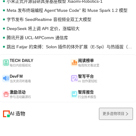
小米正式开源自研具身基座模型 Xiaomi-Robotics-1
Meta 发布终端编程 Agent“Muse Code” 和 Muse Spark 1.2 模型
字节发布 SeedRealtime 音视频全双工大模型
DeepSeek 将上调 API 定价，涨幅较大
腾讯开源 UCL-MPComm 通信库
跳出 Fatjar 的束缚：Solon 插件的体外扩展（E-Spi）与热插拔（H-Spi）
TECH DAILY
阅读榜单
每日内容报纸化
每周热文看这里
DevFM
智写平台
当天资讯听着看
AI 创作更轻松
激励活动
智库报告
参与活动赢源石
行业技术报告
AI 造物
更多造物项目