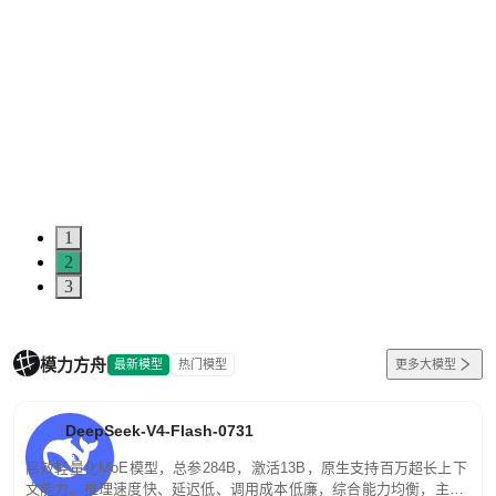
1
2
3
模力方舟
最新模型
热门模型
更多大模型
DeepSeek-V4-Flash-0731
高效轻量化MoE模型，总参284B，激活13B，原生支持百万超长上下
文能力。推理速度快、延迟低、调用成本低廉，综合能力均衡，主打