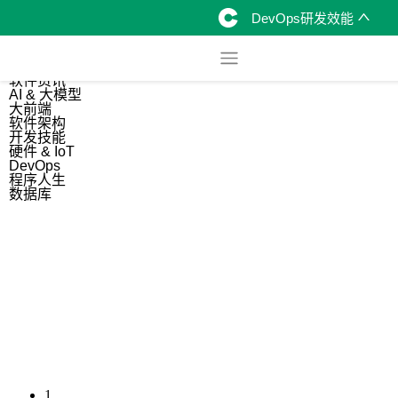
DevOps研发效能
综合
开源资讯
软件资讯
AI & 大模型
大前端
软件架构
开发技能
硬件 & IoT
DevOps
程序人生
数据库
1