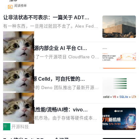
阅读榜单
让非法状态不可表示：一篇关于 ADT
的帖子在 Reddit 火了
有一种东西，一旦用过就回不去了。Alex Fedos
eev 管它叫"软件设计的基石"。 他说的东西不新
局
鲜——代数数据类型（ADT），尤其是和类型
Cloudflare 开源内部企业 AI 平台 Clou
（sum type）。但他说清楚了一件事：这不是类
dflare OS
型系统的学术体操，是日常编码的思维方式。 文
Cloudflare 发布了一个开源项目 Cloudflare O
章从一个简单的例子切入。一个网站的深色主题
S。如果你只看官方博客，你会觉得这是又一
局
设置，如果用布尔值 + 可空字段来表示——bool
个"AI 知识库 + 聊天机器人"——每个大厂都在
ean 表示是否可切换，nullable 的默认模式、浅
Deno 团队开源 Celld，可自托管的分
做，没什么新鲜的。 但 Kenton Varda 在 Twitte
布式 Durable Objects
色方案、深色方案——会产生大量无意义的组
r 上把事情说清楚了： 今天我们发布了 Cloudfla
Ryan Dahl 领导的 Deno 团队推出了最新开源项
合。方案缺了、配置冲突了、全 null 了。要知道
re OS，一个带连接器的聊天机器人，跟其他所
目 Celld，一个能在自己机器上运行 Cloudflare
局
哪些组合有效，作者说，你得靠"文档、校验、或
有科技公司做的一样。只不过，实际上它不一
Workers 和 Durable Objects 的守护进程。 设
者部落知识"。 换个写法。Rust 的 enum，两个
样。这是 Sandstorm.io 的重制版，我十年前的
鲁大师7月新机性能/流畅/AI榜：vivo夺
计思路很直接：每个对象是一个独立的 SQLite
变体：Switchable...
性能、流畅双第一，三星Galaxy Z系列
那个创业公司。不同的是，这次它构建在 Cloudf
数据库，按名称寻址，复制到你自己的 S3 兼容
2026年7月的手机市场，由于存储等硬件成本暴
新折叠缺席
lare Workers 上——我花了九年时间搭建的平台
存储库里。节点之间只通过这个存储库协调——
增，手机厂商的日子也不好过啊，新机速度明显
开
开源科技
——并且深度集成了 AI。这基本上是我十年秘密
没有控制平面，没有共识协议。每个对象自带一
放缓，因此硝烟味淡了许多。新机参数规格除开
计划的顶峰。 十年前，Ken...