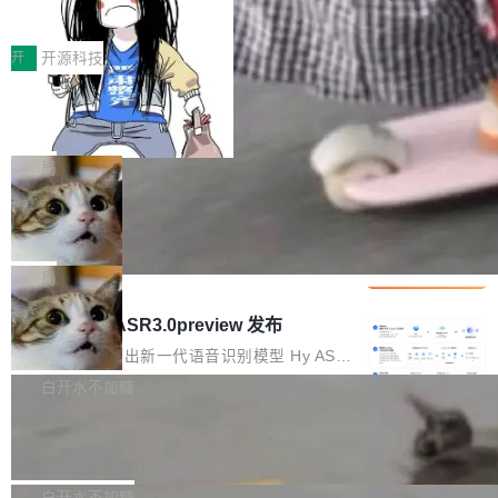
得住、用得稳、省得下、更安全！ 一、从现在开
价值潜能：华为云码道（CodeArts）
q2Seq 和 DocAI 的共同发明人）以及 Oriol Vin
中文驱动的数字员工，自主理解需求、规划步
一、代码仓深度理解技术的作用与价值 在软件工
始，Token使用一目...
代码仓技术解析
yals（Gemini 联合负责人，AlphaSta...
骤、编写代码。不挑模型、不挑平台，curl 一行
程实践中，代码仓是企业核心知识资产的主要载
开
开源科技
装完即用。 开源地址：Gitee · GitCode · GitHu
体。企业级代码仓库通常包含数十万乃至数百万
b 安装 支持 Java 8+（8~26）、macOS / Linu
一条“删库”命令跑 17 小时，算法工程
个文件，其规模远超单次模型调用可承载的上下
师删光 89TB 数据只为干私活
x / Windows / Harmony PC。 # macOS / Linu
文窗口。随着项目规模的持续扩张与代码历史的
最高人民检察院8月4日公布了一起案件：北京一
x / Harmony PC curl -fsSL https://solon.noea
不断累积，代码仓中的模块关系、接口契约、业
名90后算法工程师王某，为了给自己接的私活腾
局
r.org/solon...
务逻辑等关键信息往往分散于数十乃至数百个文
服务器空间，删光了公司AI游戏部门的全部核心
件之中，形成高度复杂的知识关联网络。传统的
Cloudflare 分享推理优化实践：KV ca
数据。 王某2024年1月入职东城区某科技公司AI
che 量化 + 权重压缩，吞吐量提升 4
代码检索手段（如关键词匹配、目录遍历）仅能
短剧部门，有互联网大厂背景。在公司内部架构
Kimi 和 GLM 是当前最强的大模型系列之一，但
1%，成本降 30%
在语法层面完成文本定位，难以触及代码的语义
调整期间，部门三次通知全员将数据从A集群迁
它们有一个共同的问题：太吃显存了。月之暗面
局
内涵与结构关联，导致开发者使用代码智能体在
移到B集群，王某都回复了"收到"。 他没有迁移
的 Kimi K 系列和智谱的 GLM 都是长上下文、M
理解大规模代码仓时面临显著"代码仓理解"瓶
腾讯混元 Hy ASR3.0preview 发布
数据。2024年9月3日下午4点，他使用此前登录
oE 架构的大模型，好用到让人上瘾，但 GPU 显
颈。 代码仓深度理解服务（以下简称" CodeBas
的账号密码进入A集群，输入了一条被程序员圈
存永远不够用。 Cloudflare 的 Workers AI 团队
腾讯混元正式推出新一代语音识别模型 Hy ASR
e深度理解服务"）是华为云码道（CodeA...
称为"删库跑路"的命令——最高管理员权限、无
一直在跑这些模型的推理。他们在官方博客上发
3.0preview。基于最新一代大语言模型 Hy3 的
白开水不加糖
需确认、强制递归删除。17个小时后，运维人员
了一篇技术文章，详细拆解了三种让大模型在 G
语言理解能力，以及融合了高精度语音识别与深
发现异常并中止进程时，89TB数据已经没了。
Pale Moon 34.3.2 发布，苍月浏览器
PU 上跑得更省、更快的技术手段——KV cache
度语义理解能力，实现了语音识别能力的全面升
删掉的是AI游戏部门的全部开发文件，包括公司
量化、模型权重压缩、以及共享 KV cache 的完
级。 根据介绍，Hy ASR3.0preview 目标在于：
Pale Moon 34.3.2 现已发布，这是一个安全更
自研的多个文生3D和...
整性保护。效果是：吞吐量提升 41%，每 token
让语音识别不再只是听清，而是真正听懂。通过
新和少量网页兼容性修复版本。 Changes/fixe
白开水不加糖