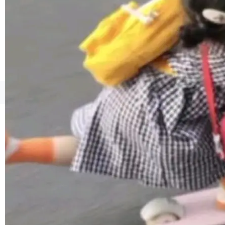
1，U1.5-Lite-Preview 在以下方向上带来了显著
提升： 原生支持4K图像生成； 更精细的局部纹
理、细节与真实世界质感； 更准确的中英文文字
生成与复杂版式组织； 更稳定的图...
©OSCHINA(OSChina.NET)
京ICP备2025119063号