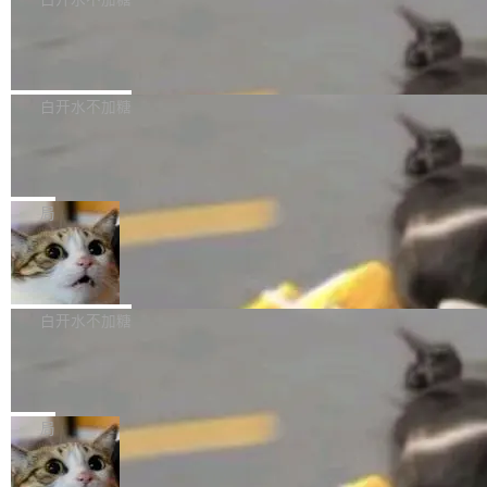
成本降低 30%，精度不变。 FP8 省的不仅是显
先理解你的语境和意图，再把准确的文字直接给
s： 实现了URL.Parse()便捷功能 对浏览器内部
存 KV cache 是推理时最吃显...
到你。从“逐字转写、单点优化”演进为“理解语
PostgreSQL 18/19 新特性深度解读
函数添加了多项边界检查，以避免潜在的越界访
境、兼容场景、一键直出”。 Hy ASR 3.0 previe
问、下溢和溢出。（DiD） 修复了加载和解析内
演讲者分享了一个有趣的实践：面对 PG 18 已
w 不要求标准普通话，方言识别覆盖粤语、吴语
容提供的字体时出现的几个问题 为避免音频加
发布的 Release Notes，他利用 AI 工具（如 Co
白开水不加糖
等 10 大方言片区和 20 余个二级小片区。在开
载、处理和播放过程中可能出现的一系列错误，
pilot）对数千条 commit 日志进行自动分析，先
源评测集中，Hy ASR 3.0 preview 在多语种的
对音频采样频率设定了下限 采样率低于 8kHz
慕尼黑市政府为全职开源项目维护者提
让模型总结出三十余条潜在特性，再逐条要求生
WER（...
供资助
（通常被认为是 "telephone"/"walkie-talkie" 音
成详细解释和代码校验，最终筛选出对用户体感
"在过去大约 10 年的大部分时间里，libexpat 的
质的最低采样率）的音频格式将被拒绝 修复了 C
最强的若干项。对于尚未正式发版的 PG 19，则
维护工作一直与我的日常工作、家务、社交生活
局
SS 圆角虚线样式中可能存在的问题 如果表单中
通过拉取过去一年内（从 PG 18 Beta1 时间点
和休闲娱乐竞争时间。" 这是 libexpat 维护者 S
的图像元素不在同一个子树中，则它们将不再关
至今）的所有 commit，同样交由 AI 分析提炼。
Firefox 153.0.3 发布
ebastian Pipping 写在博客里的话。8 月 4 日，
联 加...
经过人工复核，准确度令人满意。这一方法也为
他宣布了一个新消息：从 2026 年 8 月 1 日起，
Firefox 153.0.3 现已发布，具体更新内容如
社区爱好者提供了高效跟踪新版本的思路。
他可以全职维护 libexpat 了，最长 6 个月。发
下： New Smart Window 包含多项增强功能：
白开水不加糖
工资的是慕尼黑市政府。 libexpat 是一个 C99
<ul> <li>现在建议列表会显示更多结果，方便用
编写的流式 XML 解析器，MIT 许可证。和 libx
Cloudflare Computer 开源：你的 Age
户查找历史记录和切换到已打开的标签页。（<a
nt 需要一台电脑，而不是一个容器
ml2 一样，它是世界上使用最广泛的 XML 解析
href="https://bugzilla.mozilla.org/show_bug.c
Cloudflare 开源了名为 @cloudflare/computer
库之一。你的操作系统、浏览器、无数的基础设
gi?id=2019042">Bug&nbsp;2019042</a>）</l
的 npm 包。项目的核心论点是：容器不适合 Ag
局
施软件，很可能都在用它。而过去十年，维护它
i> <li>现在，助手可以直接使用 Exa 的网络搜索
ent 计算。真正适合的，是 Isolate。 Cloudflare
的人一直在用业余...
结果回答问题，而无需将问题转交给搜索引擎。
OpenAI 公开邮件和聊天记录回应苹果
工程师在这件事上没什么可谦虚的——他们用 W