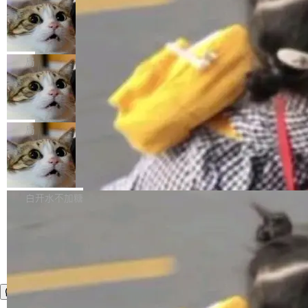
年。FFmpeg 社区最终选择用一个大版本的名
列表的数据匹配 —— 一项常规的数据处理任
没有拐弯抹角。他说中国正在赢得 AI 竞赛，而
字，留下了这份纪念。 雷霄骅曾是中国传媒大学
务，最终却产生了 180 万美元的账单，实际支出
当 AI agent 把源码变成了最好的扩展系
且按目前的速度，中国 AI 工具预计在今年底或
数字电视技术方向的博士生，长期从事视频、音
统，开发者工具必须开源
超出原定预算 860%。 更令人意外的是，该项目
2027 年就能追上美国前沿实验室的水平。 Dela
五年前，David Crawshaw 问过很多软件工程师
频技...
最终并未成功落地，而高额算力消耗持续运行长
ngue 把原因归结为一件事：开放协作。中国的
一个问题：你写过什么给自己用的程序？答案几
局
达 5 个月，公司直到财务对账时才察觉异常。这
AI 开发者在一个共享和协作的生态里加速迭代，
乎都是没有。工程师们整天用别人写的程序写程
意味着一个无人看管的 AI 程序，在近半年时间
而美国模型厂商在"闭门造车"。他的原话是 "buil
DeepSeek Harness 宣布内测邀请，全
序给别人用。偶尔有人自己写个博客系统、智能
里日夜不停地"烧钱"。 复盘显示，...
网最大规模开源 Agent 路演现场诞生
ding in silos"——各自为战，互不通气。 这个判
家居控制、家庭实验室，都算稀奇事。 Crawsh
一条内测招募帖，发出去的时候大概没人想到它
断从他嘴里说出来分量不同。Hugging Face 是
aw 是 Shelley 的作者，一个开源 AI coding age
会变成一场开源 Agent 生态的路演。 8月1日，
局
全球最大的开源 AI 平台，上面跑着上百万个模
nt。他最近在博客上写了一篇文章，核心论点很
DeepSeek Harness 团队负责人崔添翼（tiany
型。谁在开源赛道上领先，...
简单：开发者工具必须开源。 理由不是传统的自
商汤 SenseNova U1.5-Lite-Preview
i）在 X 上发帖： 「如果你是 Agent Harness 相
开源
由软件情怀，而是一个跟 AI agent 直接相关的
关开源项目的开发者，希望参加 DeepSeek Har
商汤科技宣布面向社区开源轻量级统一多模态模
技术判断。 两行 prompt 就能个性化任何软件 C
ness 的内测，可以回复或私信联系我。请附上
型的预览版本 SenseNova U1.5-Lite-Preview。
白开水不加糖
rawshaw 给出了两个 prompt。 第一个： "下载
GitHub id 以及开源代表作。」 DeepSeek 曾在
公告称，SenseNova U1.5-Lite-Preview并非简
某个软件的源码，在本地构建。修改 agent ...
官方招聘信息中写过一条简洁有力的公式：Mod
单的模型规模升级，而是基于 SenseNova U1
el + Harness = Agent。模型负责理解和推理，
的一次系统性迭代，不仅在同一架构中贯通视觉
Harness 负责把能力落到真实环境中——调用工
理解、推理、生成与编辑，还仅以 8B-MoT 的轻
具、读写文件、管理上下文、处理错误、完成闭
量大小，将能力推进到4K、更精细的真实质感、
环。崔添翼招人的标...
更复杂的视觉控制和可持续迭代编辑。 相比 U