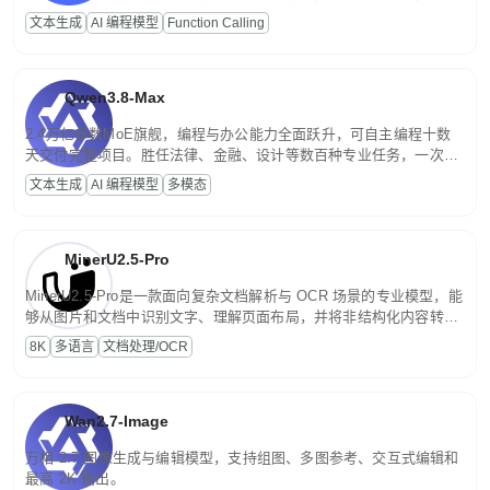
高并发、轻量化任务，适合日常对话、内容创作、基础 RAG、批量
文本生成
AI 编程模型
Function Calling
文案处理等普惠刚需场景。
Qwen3.8-Max
2.4万亿参数MoE旗舰，编程与办公能力全面跃升，可自主编程十数
天交付完整项目。胜任法律、金融、设计等数百种专业任务，一次对
话端到端交付生产级成果。原生视觉理解贯穿规划、执行与验证全流
文本生成
AI 编程模型
多模态
程，支持超长文档与长视频的深度语义解析。长程任务中自主规划与
闭环迭代，持续进化。
MinerU2.5-Pro
MinerU2.5-Pro是一款面向复杂文档解析与 OCR 场景的专业模型，能
够从图片和文档中识别文字、理解页面布局，并将非结构化内容转换
为便于存储、检索和二次处理的结构化结果。
8K
多语言
文档处理/OCR
Wan2.7-Image
万相 2.7 图像生成与编辑模型，支持组图、多图参考、交互式编辑和
最高 2K 输出。