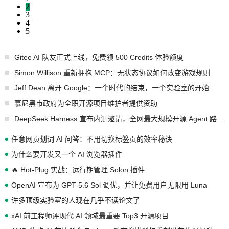
2
3
4
5
Gitee AI 队友正式上线，免费领 500 Credits 体验额度
Simon Willison 重新拥抱 MCP：无状态协议如何改变游戏规则
Jeff Dean 离开 Google：一个时代的结束，一个实验室的开始
慕尼黑市政府为全职开源项目维护者提供资助
DeepSeek Harness 宣布内测邀请，全网最大规模开源 Agent 路演现场诞生
任意网页划词 AI 问答：不用切换标签页的效率秘诀
为什么要开发又一个 AI 浏览器插件
🔥 Hot-Plug 实战：运行期管理 Solon 插件
OpenAI 宣布为 GPT-5.6 Sol 调优，并让免费用户无限用 Luna
许多顶级实验室的人现在几乎不读论文了
xAI 前工程师评现代 AI 领域最重要 Top3 开源项目