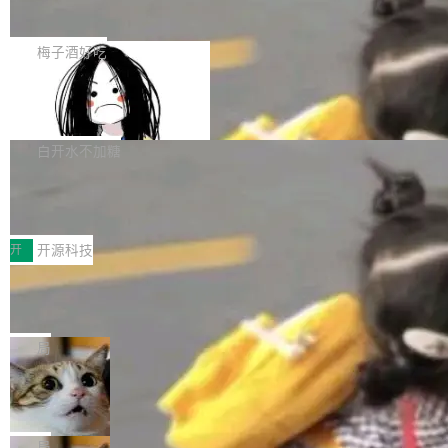
展开启新的篇章。
滞，过去三个月内没有任何条目完成更新，用户
如果你在 Spring Boot 里做过国际化，流程大概
提交的编辑请求也长期处于待处理状态。 Groki
是这样的：配 MessageSource 的 Bean、写 R
梅子酒好吃
pedia 于去年底上线，定位为由人工智能生成内
eloadableResourceBundleMessageSource、
容的百科平台，被马斯克视为传统众包百科网站
Apache Doris 4.1 全面增强 Iceberg：
声明 LocaleResolver、注册 LocaleChangeInt
支持 UPDATE、MERGE INTO 与 Iceb
维基百科的替代方案。Lawfare 调查发现，无论
erceptor…五六步之后才能看到第一行翻译文
Apache Doris 4.1 要补齐的，正是缺失的那一
erg V3
热门页面还是低关注度页面，均未出现近期更
本。 Solon 换了个方式。整个 i18n 模块围绕三
半。在已有查询能力的基础上，Doris 进一步支
白开水不加糖
新，相关问题并非局限于特定领域，而是在不同
个解析器、一个注解、一个工具类展开——没有
持了 UPDATE、DELETE、MERGE INTO 等数
主题和访问量页面中普遍存在。 调查人员最初认
XML、没有拦截器注册、没有样板配置。 资源
Testin XAgent：CIO智能测试落地指南
据修改操作、完整的表结构管理与分区演进，以
为，Grokipedia可能只是限...
文件的约定 把文件放到 resources/i18n/ 下： r
及 rewrite_data_files、expire_snapshots 等日
7月30日，TiD2026质量竞争力大会在北京中关
esources/i18n/messages.properties ...
常维护操作，并完整支持 Iceberg V3 格式。
村国家自主创新示范区会议中心开幕。本届大会
开
开源科技
由中关村智联软件服务业质量创新联盟主办，以
让非法状态不可表示：一篇关于 ADT
“智构可信·质创未来——AI原生时代的质量新范
的帖子在 Reddit 火了
式”为主题，直面AI从实验室走向规模化产业落地
有一种东西，一旦用过就回不去了。Alex Fedos
的核心质量命题。会上，《2026智能研发生产力
eev 管它叫"软件设计的基石"。 他说的东西不新
局
工具选型手册》发布，Testin云测的Testin XAge
鲜——代数数据类型（ADT），尤其是和类型
Cloudflare 开源内部企业 AI 平台 Clou
nt智能测试系统入选AI测试领域代表产品。对CI
（sum type）。但他说清楚了一件事：这不是类
dflare OS
O而言，这提示了一个转变：AI测试正在从效率
型系统的学术体操，是日常编码的思维方式。 文
Cloudflare 发布了一个开源项目 Cloudflare O
工具升级为企业的质量基础设施。 CIO面对的新
章从一个简单的例子切入。一个网站的深色主题
S。如果你只看官方博客，你会觉得这是又一
局