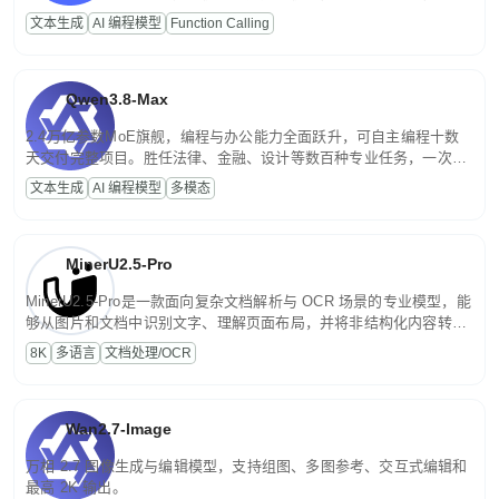
高并发、轻量化任务，适合日常对话、内容创作、基础 RAG、批量
文本生成
AI 编程模型
Function Calling
文案处理等普惠刚需场景。
Qwen3.8-Max
2.4万亿参数MoE旗舰，编程与办公能力全面跃升，可自主编程十数
天交付完整项目。胜任法律、金融、设计等数百种专业任务，一次对
话端到端交付生产级成果。原生视觉理解贯穿规划、执行与验证全流
文本生成
AI 编程模型
多模态
程，支持超长文档与长视频的深度语义解析。长程任务中自主规划与
闭环迭代，持续进化。
MinerU2.5-Pro
MinerU2.5-Pro是一款面向复杂文档解析与 OCR 场景的专业模型，能
够从图片和文档中识别文字、理解页面布局，并将非结构化内容转换
为便于存储、检索和二次处理的结构化结果。
8K
多语言
文档处理/OCR
Wan2.7-Image
万相 2.7 图像生成与编辑模型，支持组图、多图参考、交互式编辑和
最高 2K 输出。