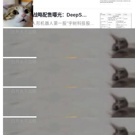
5% RHAE Best@1，超过了 ARC 报告的人类专
覆盖 rust-lang/rust 单一仓库的代码贡献。这不
局
家基线 95.4%。 不是又一个 coding agent 包装
是项目级别的官方立场，目前由五个团队采纳，
宇树科技 IPO 战略配售曝光：DeepSe
器 Prime Agent 的架构和市面上大多数 coding
但它可能是主流开源项目中关于 AI 辅助贡献最
ek 获配 93.3 万股，锁定 36 个月
agent 有本质区别。大多数 agent harness 的设
细致的一份规则。 政策的核心只有一句话：LLM
8月6日晚间，“人形机器人第一股”宇树科技股份
计是基于早期模型的能力—...
可以用来分析、提炼、审阅、建议，但不能用来
有限公司披露IPO发行价格及战略配售结果，杭
白开水不加糖
创作。 具体来说，LLM 生成的代码可以提交，
州深度求索人工智能基础技术研究有限公司（De
但必须满足五个条件：预先安排、非关键、高质
Docker 29.7.2 发布
epSeek）获配93.3399万股，按150.8元/股发行
量、充分测试、充分审查，并且必须披露。LLM
价格计算，认购金额约1.41亿元，股份锁定期为
Docker 29.7.2 现已发布，具体更新内容如下：
不得生成涉及安全性的关键变更，除非作者本身
36个月。 公告显示，本次宇树科技战略配售对
Bug fixes and enhancements 修复多次传递同
白开水不加糖
就是领域专家。即使如此，政策也"强烈不建
象主要包括长期投资机构、与公司业务具有战略
一环境变量时，docker service create和docker
议"这么做。 对于不披露的情况，审核者可以直
合作关系或长期合作愿景的大型企业、科创板保
Apache Fluss 毕业成为顶级项目
service update会发生 panic 的问题。docker/cl
接关闭 PR，无需解释。 政策作者 Jynn Ne...
荐人跟投子公司，以及公司高级管理人员和核心
i#7145 修复了 Docker Engine 29.7.0 中引入的
今年 7 月，Apache Fluss 的毕业提案在 Apach
员工参与设立的专项资产管理计划。其中，Dee
一个回归问题，该问题导致拉取镜像时会拒绝包
e 孵化器项目管理委员会（IPMC）投票中获得
白开水不加糖
pSeek作为与宇树科技具备战略合作关系的企
含绝对 hardlink 目标的镜像（此类镜像由某些镜
全票通过，随后获 Apache 软件基金会董事会批
业，获配股份数量占本次发行数量的2.31%。 除
像构建工具生成）。moby/moby#53305 修复了
马斯克 AI 百科项目 Grokipedia 被曝数
准。今天，Apache 软件基金会正式宣布 Apach
DeepSeek外，腾讯旗下上海启善投资有限公司
月未更新
Docker Engine 29.7.0 中引入的一个回归问
e Fluss 孵化毕业，成为 Apache 顶级项目（TL
埃隆·马斯克推出的AI百科项目 Grokipedia 被曝
获配9...
题，该问题可能导致在旧版 Linux 内核...
P）！这一里程碑不仅标志着 Fluss 迈入新的发
长期停止内容更新，未能实现其作为“AI版维基百
白开水不加糖
展阶段，也将进一步推动流式存储、实时湖仓与
科”替代品的目标。 据 Lawfare 最新调查，自今
AI 数据基础加速融合，为实时数据基础设施的发
Solon I18n：三种解析器，零样板代码
年4月以来，Grokipedia 页面更新功能基本停