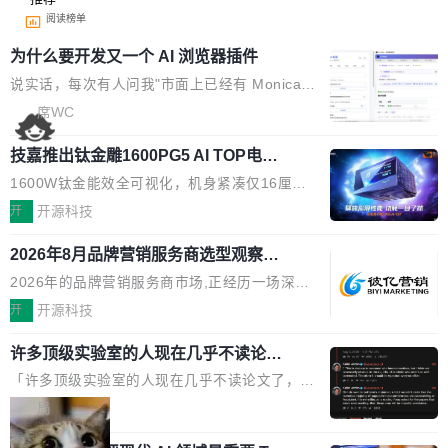
阅读榜单
为什么要开发又一个 AI 浏览器插件
说实话，每次有人问我"市面上已经有 Monica、
Sider、Copilot for Chrome 这些 AI 浏览器插件
席WC
了，你为什么还要再做一个"，我都觉得这个问题
技嘉推出钛金雕1600PG5 AI TOP电
问得好。 因为我自己也是从用户变成开发者的。
源：为发烧级主机与本地AI算力打造旗
现有产品的天花板 我用过不少 AI 浏览器插件。
1600W钛金能效全可视化，机身紧凑仅16厘米
舰供电方案
刚开始觉得都挺好——选中一段文字，弹出解
继2026台北电脑展首度亮相后，技嘉科技近日正
开
开源科技
释；写邮件时帮你润色；看英文网页给你翻译摘
式发布钛金雕1600PG5 AI TOP电源。这款高端
要。但用久了你会发现，它们本质上都是同一类
2026年8月品牌营销服务商选型观察：
电源专为发烧级DIY主机与本地AI算力平台打
从流量思维到品牌资产思维的范式转移
东西：一个带网页上下文的聊天框。 它们能读取
造，整机长度仅16厘米，提供1600W额定功率
2026年的品牌营销服务商市场,正经历一场深刻
页面的文本，然后把文本丢给大模型，再返回一
与80PLUS钛金能效；支持ATX 3.1与PCIe 5.1
的价值重构。全球全案品牌代理机构市场从2025
开
开源科技
段回答。仅此而已。 这当然有用，但总觉得差点
规范，结合服务器级元件、完善供电线材与内置
年的83.1亿美元增长至2026年的86.6亿美元,年
意思。比如我在一个后台管理系统里，需要填50
实时LCD监控屏，可充分满足当下高阶PC主机
许多顶级实验室的人现在几乎不读论文
复合增长率达5.44%,预计2032年将突破120亿美
个表单字段，每个字段还有联动逻辑；比如我
了
的严苛使用需求。 澎湃功率，紧凑机身 钛金雕1
元。数字广告与公共关系相关服务市场更是从20
「许多顶级实验室的人现在几乎不读论文了，而
想...
600PG5 AI TOP具备强悍输出功率，同时实现
25年的8463亿美元扩张至2026年的8763亿美
且他们认为 ICLR/ICML/NeurIPS 充斥着大量过
局
机身尺寸大幅精简。整机长度仅16厘米，属于同
元。数字的背后是一个清晰的事实——品牌对专
度宣传和欺诈。」 OpenAI 研究员 Keller Jorda
功率段机身尺寸十分紧凑的1600W电源产品。小