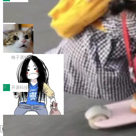
件。 腾讯网平团队在UCL-MPComm中实现了一
型或企业内部部署模型提升研发效率。但随着 AI
各领域的应用成果，覆盖技术底座、行业赋能、
个独立于业务线程的全局通信引擎（Engine），
Coding 从个人辅助工具逐步走向团队级、组织
Jeff Dean 离开 Google：一个时代的结
产品应用、支撑保障、专题等五大方向。深信服
并实...
束，一个实验室的开始
级应用，企业在规模化落地过程中，对安全性、
AI算力网关（AI创新平台）成功入选！ 随着各行
Google 员工编号 20。MapReduce 作者之一。
可控性和代码质量提出了更高要求。 首先是数据
各业的Agent走向规模化建设，算力构成形态逐
Bigtable 作者之一。TensorFlow 的作者之一。
局
安全与合规要求。对于大多数普通研发场景，公
渐丰富，用户关注的重点也在发生变化：不只是
Gemini 的架构师。Google 首席科学家。 Jeff D
有云模型能够满足快速试用和效率提升的需求。
让AI用起来，还要进一步看清混合算力时代下，
🔥 SolonCode v2026.8.4 发布：界面
ean 在 Google 工作了 27 年后，宣布离职。 他
但对于金融、能源、医疗等对数据安全要求较...
字体可调、22 种语言、记忆搜索增强
Token花在哪里、算力是否被充分利用，以及持
不是一个人走。一同离开的还有 Sanjay Ghema
打开终端就能上岗的全中文编码智能体，这一轮
续增长的AI成本该如何优化。 深信服AI算力网关
wat（Google 员工编号 23，Jeff Dean 二十多
把「看得清、用母语、记得住」三件事一次补
梅子酒好吃
正是围绕这些实际问题，从Token治理和成本治
年的编程搭档，MapReduce 和 Bigtable 的共同
齐。 SolonCode 是什么 SolonCode 是杭州无
理两个方面，让用户的每一份算力都看得清、管
作者）、Quoc Le（Google 大脑核心成员，Se
让“代码语义理解”深度释放AI Coding
耳科技研发的企业级终端编码智能体——一位全
得住、用得稳、省得下、更安全！ 一、从现在开
价值潜能：华为云码道（CodeArts）
q2Seq 和 DocAI 的共同发明人）以及 Oriol Vin
中文驱动的数字员工，自主理解需求、规划步
一、代码仓深度理解技术的作用与价值 在软件工
始，Token使用一目...
代码仓技术解析
yals（Gemini 联合负责人，AlphaSta...
骤、编写代码。不挑模型、不挑平台，curl 一行
程实践中，代码仓是企业核心知识资产的主要载
开
开源科技
装完即用。 开源地址：Gitee · GitCode · GitHu
体。企业级代码仓库通常包含数十万乃至数百万
b 安装 支持 Java 8+（8~26）、macOS / Linu
个文件，其规模远超单次模型调用可承载的上下
x / Windows / Harmony PC。 # macOS / Linu
文窗口。随着项目规模的持续扩张与代码历史的
x / Harmony PC curl -fsSL https://solon.noea
不断累积，代码仓中的模块关系、接口契约、业
r.org/solon...
务逻辑等关键信息往往分散于数十乃至数百个文
件之中，形成高度复杂的知识关联网络。传统的