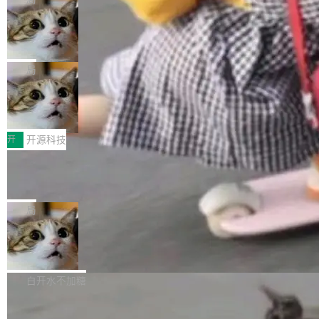
现实 过去两年，CIO们的焦虑清单上多了两项：
设置，如果用布尔值 + 可空字段来表示——bool
个"AI 知识库 + 聊天机器人"——每个大厂都在
一是如何让大模型和智能体应用安全地从PoC走
ean 表示是否可切换，nullable 的默认模式、浅
Deno 团队开源 Celld，可自托管的分
做，没什么新鲜的。 但 Kenton Varda 在 Twitte
向生产，二是如何让测试团队跟得上AI应用...
布式 Durable Objects
色方案、深色方案——会产生大量无意义的组
r 上把事情说清楚了： 今天我们发布了 Cloudfla
Ryan Dahl 领导的 Deno 团队推出了最新开源项
合。方案缺了、配置冲突了、全 null 了。要知道
re OS，一个带连接器的聊天机器人，跟其他所
目 Celld，一个能在自己机器上运行 Cloudflare
局
哪些组合有效，作者说，你得靠"文档、校验、或
有科技公司做的一样。只不过，实际上它不一
Workers 和 Durable Objects 的守护进程。 设
者部落知识"。 换个写法。Rust 的 enum，两个
样。这是 Sandstorm.io 的重制版，我十年前的
鲁大师7月新机性能/流畅/AI榜：vivo夺
计思路很直接：每个对象是一个独立的 SQLite
变体：Switchable...
性能、流畅双第一，三星Galaxy Z系列
那个创业公司。不同的是，这次它构建在 Cloudf
数据库，按名称寻址，复制到你自己的 S3 兼容
2026年7月的手机市场，由于存储等硬件成本暴
新折叠缺席
lare Workers 上——我花了九年时间搭建的平台
存储库里。节点之间只通过这个存储库协调——
增，手机厂商的日子也不好过啊，新机速度明显
开
开源科技
——并且深度集成了 AI。这基本上是我十年秘密
没有控制平面，没有共识协议。每个对象自带一
放缓，因此硝烟味淡了许多。新机参数规格除开
计划的顶峰。 十年前，Ken...
个小型数据库，应用天然按分片构建，单个数据
Zed 推出 DeltaDB，一个记录 commit
高价的三星折叠（三星Galaxy Z Fold8 Ultra / Z
之间所有操作的版本控制系统
库的竞争和爆炸半径问题在设计层面就被消除
Fold8 / Z Flip8）外，其余要么是中低端机器，
Zed 编辑器团队发布了新项目——DeltaDB，一
了。 闲置的 cell 会休眠到几乎不占资源。当 cel
例如iQOO Z11i、REDMI Note 17、REDMI No
个在 git commit 之间记录每一次编辑操作的版
局
l 迁移或唤醒时，新宿主从 S3 恢复 SQLite 数据
te 17 Pro、OPPO K15，要么是vivo X300 E这
本控制系统。目前处于 Early Access 阶段。 De
库继续执行。存储库是持久化的唯一真相...
样的次旗舰。 Galaxy Z Fold8 Ultra / Z Fold8 /
SpaceXAI 单季资本开支达 183 亿美元
ltaDB 的核心思路直接写在 landing page 最显
Z Flip8三款折叠屏新机均在7月22日发布，且全
眼的位置：「Software is made between com
根据风险投资人Tomer Tunguz 博客（VC 分
部搭载骁龙8 Elite Gen5 for Galaxy，它们本该
mits」——软件是在 commit 之间写出来的。git
析）披露的最新分析与第二季度业绩报告，Spac
白开水不加糖
是7月性...
只记录了你提交的最终状态，但真正的工作过程
eXAI在上个季度的总资本支出飙升至183.7亿美
——打字、删改、试错、agent 对话——都在 co
Meta 发布终端编程 Agent“Muse Cod
元。其中，绝大部分资金被直接用于 AI 领域，