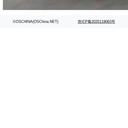
代码检索手段（如关键词匹配、目录遍历）仅能
在语法层面完成文本定位，难以触及代码的语义
内涵与结构关联，导致开发者使用代码智能体在
©OSCHINA(OSChina.NET)
京ICP备2025119063号
理解大规模代码仓时面临显著"代码仓理解"瓶
颈。 代码仓深度理解服务（以下简称" CodeBas
e深度理解服务"）是华为云码道（CodeA...