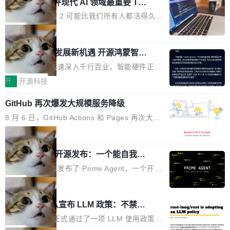
业化营销服务的需求从未如此迫切。 但市场扩容
xAI 前工程师评现代 AI 领域最重要 Top
n 这条推文引发了广泛讨论。他不是在说风凉
巧机身有效提升市面主流标准A...
3 开源项目
的同时,服务商的竞争逻辑正在改变。2026年Top
话，他是说出了一个圈内人尽皆知但很少公开捅
Flash Attention 2 可能比我们所有人都活得久。
Agency年度合辑的观察指出,“产品”这个离消费
破的事实。 Jordan 随后补充了一句软化声明：
这句话不是来自某个技术博客，而是出自 Hieu
局
者最近的载体,在整个品牌营销层面的权重显著变
「我不认为这些会议上大部分论文都在过度宣传
Pham 的一条推文。Hieu Pham 是谁？他是 xAI
高了。全域营销服务商的竞争正在从规模转向深
或造假。问题是，作为读者，如果你筛选出那些
共商智能硬件发展新机遇 开源鸿蒙智能
的早期工程师之一，在 Grok 训练基础设施团队
度,案例厚度、全域覆盖、多线协同...
硬件开发者日杭州站即将举行
看起来最令人兴奋的论文，那它们大部分都是过
工作过。近日他在 X 上发了一条帖子，列出了他
随着万物智联加速深入千行百业，智能硬件正从
度宣传的。」 这才是真正的痛点。不是所有论文
认为现代 AI 领域最重要的三个开源项目。 第一
单点设备迈向智能化、网联化、协同化发展。作
开
开源科技
都有问题，是最吸引眼球的那批论文最有问题。
个名字毫无悬念：Flash Attention 2。 Hieu 的
为面向全场景、跨终端的分布式操作系统，开源
他引用的帖子来自 Mathew Shen，一位 ICLR 2
理由很具体。FA 系列不需要解释，但 FA2 是他
GitHub 再次爆发大规模服务降级
鸿蒙通过统一技术底座和分布式能力，为不同类
026 的读者：「看了篇 ...
认为最重要的一个——复杂度恰到好处，刚好能
型智能设备的开发、连接与互联提供关键支撑，
8 月 6 日，GitHub Actions 和 Pages 再次大规
驱动你去学 CuTe，但还没被那些"邪恶的" Hopp
也为产业链企业探索产品创新与商业增长打开新
模服务降级，Actions 完全不可用超过 5 小时，
局
er++ 优化所淹没，足够容易修改和适配。 更关
的空间。 8月14日，开源鸿蒙智能硬件开发者日
webhook 停发，连自托管 runner 也因调度层故
键的是 FA2 的持久性...
（OHDD：OpenHarmony Hardware Develope
Prime Agent 开源发布：一个能自我改
障无法工作。Pages、Copilot code review、C
进的编程 Agent，ARC-AGI 3 超越人类
r Day）将在杭州启航。活动面向智能硬件产业
opilot coding agent 全部受影响。从检测到完全
Prime Intellect 发布了 Prime Agent，一个开源
专家基线
链企业和开发者，邀请行业专家与资深技术顾
恢复，大约 12 小时。 这是 2026 年 8 月的第六
的编程 Agent Harness，核心设计围绕两个抽
局
问，围绕开源鸿蒙技术能力、设备适配、芯片适
起事故，其中四起与 AI/Copilot 服务相关。 Git
象：Recursive Language Model（RLM）和 C
配、功耗与稳定性调优、兼容性测评及统一互联
Rust 项目团队宣布 LLM 政策：不禁
Hub 员工 kdaigle 在 HN 讨论中贴出了一组数
ontinual Harness。在 ARC-AGI 3 基准测试
等内容展开系统讲解和实战交流，帮助企业进一
止，但你要承认哪些代码不是你写的
据：2025 年全年 10 亿次 commit。现在，每周
上，Prime Agent + Opus 5 的组合达到了 95.
Rust 语言项目正式通过了一项 LLM 使用政策，
步了解开源鸿蒙在智能...
2.75 亿次，全年预计 140 亿次。GitHub...