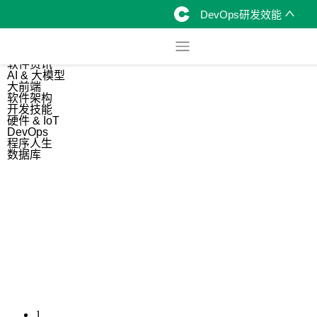
DevOps研发效能
综合
开源资讯
软件资讯
AI & 大模型
大前端
软件架构
开发技能
硬件 & IoT
DevOps
程序人生
数据库
1