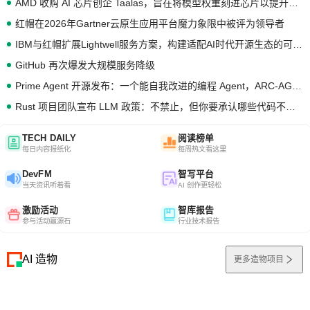
AMD 收购 AI 芯片创企 Taalas，旨在将模型权重刻进芯片以提升推理性能
红帽在2026年Gartner云原生应用平台魔力象限中被评为领导者
IBM与红帽扩展Lightwell服务方案，构建适配AI时代开源生态的可信基础设施
GitHub 再次爆发大规模服务降级
Prime Agent 开源发布：一个能自我改进的编程 Agent，ARC-AGI 3 超越人类专家基线
Rust 项目团队宣布 LLM 政策：不禁止，但你要承认哪些代码不是你写的
TECH DAILY
阅读榜单
每日内容报纸化
每周热文看这里
DevFM
智写平台
当天资讯听着看
AI 创作更轻松
激励活动
智库报告
参与活动赢源石
行业技术报告
AI 造物
更多造物项目