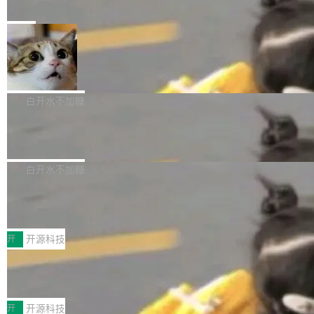
e” 和 Muse Spark 1.2 模型
mmit 之间的空隙里丢失了。 DeltaDB 要做的就
金额高达158.3亿美元，这一单项投入已经逼近
Meta 今天发布了两款 AI 产品：Muse Code，
是把这段空隙补上。 回退到任何一次编辑：Delt
微软同期总资本开支的四成。 与亚马逊、Alpha
一个在终端里运行的编程 agent；Muse Spark
局
aDB 捕获 commit 之间的每一次操作，...
bet、微软以及 Meta 等传统科技巨头相比，Spa
1.2，驱动这个 agent 的新模型。一句话概括：
ceXAI的资金消耗速度尤为引人瞩目。然而，支
美团开源 LoHoSearch，用知识图谱校
你可以用 curl -fsSL https://dev.meta.ai/install.
准 AI 能力认知
撑庞大支出的资金来源却呈现出截然不同的面
sh | bash 安装一个能在大项目里自动规划、写
机器出题的前提，是让机器拥有全局视野。整个
貌。数据显示，微软和 Meta 主要依托充沛的经
代码、验证结果的 AI 终端工具。 据介绍，Muse
构建流程可以分为四个环节：建图 → 控制难度
白开水不加糖
营现金流来覆盖资本开支，其资本支出覆盖率分
Code 是 Meta 的编程 agent 产品。它和市场上
→ 质量把关 → 数据概览。
别达到155% 和106%;而SpaceXAI的经营现金
腾讯开源 UCL-MPComm 通信库
已有的终端编程 agent 在设计理念上有几个明显
流仅能覆盖资本开支的12...
的差异点。 异步后台 agent：Muse Code 有一
腾讯网平团队宣布开源了 UCL-MPComm 通信
个主 agent 循环，外加一组后台 agent。这些后
库，并将作为transport接入Mooncake TENT。
白开水不加糖
台 agent...
该通信库针对AI Memory池化场景的数据传输需
CoStrict入选工信部2025人工智能应用
求进行了深度优化，能够实现数据中心内大规模
典型案例
计算节点间多种内存类型的高性能通信。 UCL-
近日，工信部科技司公示《2025人工智能应用典
MPComm将作为一种传输引擎接入Mooncake T
型案例入选名单》，深信服“面向企业研发场景的
开
开源科技
ENT，实现零拷贝传输性能提升30%、非零拷贝
开源 AI 编程平台 CoStrict 应用”凭借卓越的技术
传输性能最高提升5倍。UCL-MPComm底层基
深信服AI算力网关入选工信部人工智能
创新与落地成效成功入选。 全链路私有化部署，
应用典型案例！
于自研UCL-Engine通信引擎，后续腾讯网平将
助力企业AI研发安全落地 当前，越来越多企业已
前不久，工业和信息化部正式发布《2025年人工
持续开源更多基于UCL-Engine的高性能通信组
经开始引入 AI Coding 工具，通过调用公有云模
智能应用典型案例名单》，集中展示人工智能在
开
开源科技