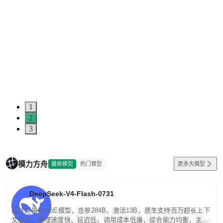
1
2
3
模力方舟
最新模型
热门模型
更多大模型
DeepSeek-V4-Flash-0731
高效轻量化MoE模型，总参284B，激活13B，原生支持百万超长上下
文能力。推理速度快、延迟低、调用成本低廉，综合能力均衡，主打