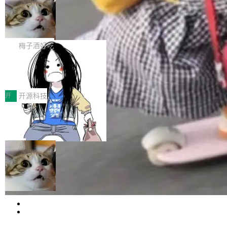
安全与合规要求。对于大多数普通研发场景，公
渐丰富，用户关注的重点也在发生变化：不只是
Gemini 的架构师。Google 首席科学家。 Jeff D
有云模型能够满足快速试用和效率提升的需求。
让AI用起来，还要进一步看清混合算力时代下，
🔥 SolonCode v2026.8.4 发布：界面
ean 在 Google 工作了 27 年后，宣布离职。 他
但对于金融、能源、医疗等对数据安全要求较...
字体可调、22 种语言、记忆搜索增强
Token花在哪里、算力是否被充分利用，以及持
不是一个人走。一同离开的还有 Sanjay Ghema
打开终端就能上岗的全中文编码智能体，这一轮
续增长的AI成本该如何优化。 深信服AI算力网关
wat（Google 员工编号 23，Jeff Dean 二十多
把「看得清、用母语、记得住」三件事一次补
梅子酒好吃
正是围绕这些实际问题，从Token治理和成本治
年的编程搭档，MapReduce 和 Bigtable 的共同
齐。 SolonCode 是什么 SolonCode 是杭州无
理两个方面，让用户的每一份算力都看得清、管
作者）、Quoc Le（Google 大脑核心成员，Se
让“代码语义理解”深度释放AI Coding
耳科技研发的企业级终端编码智能体——一位全
得住、用得稳、省得下、更安全！ 一、从现在开
价值潜能：华为云码道（CodeArts）
q2Seq 和 DocAI 的共同发明人）以及 Oriol Vin
中文驱动的数字员工，自主理解需求、规划步
一、代码仓深度理解技术的作用与价值 在软件工
始，Token使用一目...
代码仓技术解析
yals（Gemini 联合负责人，AlphaSta...
骤、编写代码。不挑模型、不挑平台，curl 一行
程实践中，代码仓是企业核心知识资产的主要载
开
开源科技
装完即用。 开源地址：Gitee · GitCode · GitHu
体。企业级代码仓库通常包含数十万乃至数百万
b 安装 支持 Java 8+（8~26）、macOS / Linu
一条“删库”命令跑 17 小时，算法工程
个文件，其规模远超单次模型调用可承载的上下
师删光 89TB 数据只为干私活
x / Windows / Harmony PC。 # macOS / Linu
文窗口。随着项目规模的持续扩张与代码历史的
最高人民检察院8月4日公布了一起案件：北京一
x / Harmony PC curl -fsSL https://solon.noea
不断累积，代码仓中的模块关系、接口契约、业
名90后算法工程师王某，为了给自己接的私活腾
局
r.org/solon...
务逻辑等关键信息往往分散于数十乃至数百个文
服务器空间，删光了公司AI游戏部门的全部核心
件之中，形成高度复杂的知识关联网络。传统的
Cloudflare 分享推理优化实践：KV ca
数据。 王某2024年1月入职东城区某科技公司AI
che 量化 + 权重压缩，吞吐量提升 4
代码检索手段（如关键词匹配、目录遍历）仅能
短剧部门，有互联网大厂背景。在公司内部架构
Kimi 和 GLM 是当前最强的大模型系列之一，但
1%，成本降 30%
在语法层面完成文本定位，难以触及代码的语义
调整期间，部门三次通知全员将数据从A集群迁
它们有一个共同的问题：太吃显存了。月之暗面
局
内涵与结构关联，导致开发者使用代码智能体在
移到B集群，王某都回复了"收到"。 他没有迁移
的 Kimi K 系列和智谱的 GLM 都是长上下文、M
理解大规模代码仓时面临显著"代码仓理解"瓶
数据。2024年9月3日下午4点，他使用此前登录
腾讯混元 Hy ASR3.0preview 发布
oE 架构的大模型，好用到让人上瘾，但 GPU 显