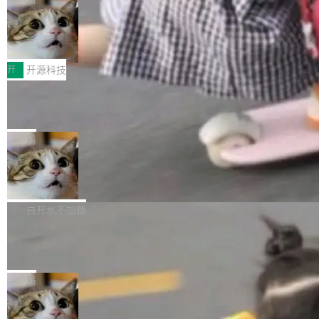
哪些组合有效，作者说，你得靠"文档、校验、或
有科技公司做的一样。只不过，实际上它不一
Workers 和 Durable Objects 的守护进程。 设
者部落知识"。 换个写法。Rust 的 enum，两个
样。这是 Sandstorm.io 的重制版，我十年前的
鲁大师7月新机性能/流畅/AI榜：vivo夺
计思路很直接：每个对象是一个独立的 SQLite
变体：Switchable...
性能、流畅双第一，三星Galaxy Z系列
那个创业公司。不同的是，这次它构建在 Cloudf
数据库，按名称寻址，复制到你自己的 S3 兼容
2026年7月的手机市场，由于存储等硬件成本暴
新折叠缺席
lare Workers 上——我花了九年时间搭建的平台
存储库里。节点之间只通过这个存储库协调——
增，手机厂商的日子也不好过啊，新机速度明显
开
开源科技
——并且深度集成了 AI。这基本上是我十年秘密
没有控制平面，没有共识协议。每个对象自带一
放缓，因此硝烟味淡了许多。新机参数规格除开
计划的顶峰。 十年前，Ken...
个小型数据库，应用天然按分片构建，单个数据
Zed 推出 DeltaDB，一个记录 commit
高价的三星折叠（三星Galaxy Z Fold8 Ultra / Z
之间所有操作的版本控制系统
库的竞争和爆炸半径问题在设计层面就被消除
Fold8 / Z Flip8）外，其余要么是中低端机器，
Zed 编辑器团队发布了新项目——DeltaDB，一
了。 闲置的 cell 会休眠到几乎不占资源。当 cel
例如iQOO Z11i、REDMI Note 17、REDMI No
个在 git commit 之间记录每一次编辑操作的版
局
l 迁移或唤醒时，新宿主从 S3 恢复 SQLite 数据
te 17 Pro、OPPO K15，要么是vivo X300 E这
本控制系统。目前处于 Early Access 阶段。 De
库继续执行。存储库是持久化的唯一真相...
样的次旗舰。 Galaxy Z Fold8 Ultra / Z Fold8 /
SpaceXAI 单季资本开支达 183 亿美元
ltaDB 的核心思路直接写在 landing page 最显
Z Flip8三款折叠屏新机均在7月22日发布，且全
眼的位置：「Software is made between com
根据风险投资人Tomer Tunguz 博客（VC 分
部搭载骁龙8 Elite Gen5 for Galaxy，它们本该
mits」——软件是在 commit 之间写出来的。git
析）披露的最新分析与第二季度业绩报告，Spac
白开水不加糖
是7月性...
只记录了你提交的最终状态，但真正的工作过程
eXAI在上个季度的总资本支出飙升至183.7亿美
——打字、删改、试错、agent 对话——都在 co
Meta 发布终端编程 Agent“Muse Cod
元。其中，绝大部分资金被直接用于 AI 领域，
e” 和 Muse Spark 1.2 模型
mmit 之间的空隙里丢失了。 DeltaDB 要做的就
金额高达158.3亿美元，这一单项投入已经逼近
Meta 今天发布了两款 AI 产品：Muse Code，
是把这段空隙补上。 回退到任何一次编辑：Delt
微软同期总资本开支的四成。 与亚马逊、Alpha
一个在终端里运行的编程 agent；Muse Spark
局
aDB 捕获 commit 之间的每一次操作，...
bet、微软以及 Meta 等传统科技巨头相比，Spa
1.2，驱动这个 agent 的新模型。一句话概括：
ceXAI的资金消耗速度尤为引人瞩目。然而，支
美团开源 LoHoSearch，用知识图谱校
你可以用 curl -fsSL https://dev.meta.ai/install.