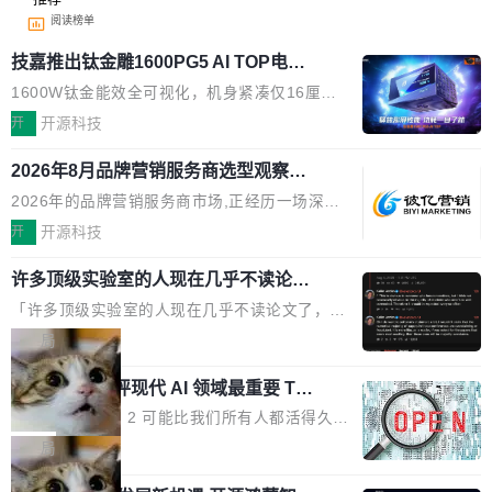
阅读榜单
技嘉推出钛金雕1600PG5 AI TOP电
源：为发烧级主机与本地AI算力打造旗
1600W钛金能效全可视化，机身紧凑仅16厘米
舰供电方案
继2026台北电脑展首度亮相后，技嘉科技近日正
开
开源科技
式发布钛金雕1600PG5 AI TOP电源。这款高端
2026年8月品牌营销服务商选型观察：
电源专为发烧级DIY主机与本地AI算力平台打
从流量思维到品牌资产思维的范式转移
造，整机长度仅16厘米，提供1600W额定功率
2026年的品牌营销服务商市场,正经历一场深刻
与80PLUS钛金能效；支持ATX 3.1与PCIe 5.1
的价值重构。全球全案品牌代理机构市场从2025
开
开源科技
规范，结合服务器级元件、完善供电线材与内置
年的83.1亿美元增长至2026年的86.6亿美元,年
实时LCD监控屏，可充分满足当下高阶PC主机
许多顶级实验室的人现在几乎不读论文
复合增长率达5.44%,预计2032年将突破120亿美
了
的严苛使用需求。 澎湃功率，紧凑机身 钛金雕1
元。数字广告与公共关系相关服务市场更是从20
「许多顶级实验室的人现在几乎不读论文了，而
600PG5 AI TOP具备强悍输出功率，同时实现
25年的8463亿美元扩张至2026年的8763亿美
且他们认为 ICLR/ICML/NeurIPS 充斥着大量过
局
机身尺寸大幅精简。整机长度仅16厘米，属于同
元。数字的背后是一个清晰的事实——品牌对专
度宣传和欺诈。」 OpenAI 研究员 Keller Jorda
功率段机身尺寸十分紧凑的1600W电源产品。小
业化营销服务的需求从未如此迫切。 但市场扩容
xAI 前工程师评现代 AI 领域最重要 Top
n 这条推文引发了广泛讨论。他不是在说风凉
巧机身有效提升市面主流标准A...
3 开源项目
的同时,服务商的竞争逻辑正在改变。2026年Top
话，他是说出了一个圈内人尽皆知但很少公开捅
Flash Attention 2 可能比我们所有人都活得久。
Agency年度合辑的观察指出,“产品”这个离消费
破的事实。 Jordan 随后补充了一句软化声明：
这句话不是来自某个技术博客，而是出自 Hieu
局
者最近的载体,在整个品牌营销层面的权重显著变
「我不认为这些会议上大部分论文都在过度宣传
Pham 的一条推文。Hieu Pham 是谁？他是 xAI
高了。全域营销服务商的竞争正在从规模转向深