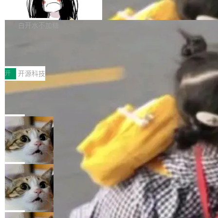
支持 UPDATE、MERGE INTO 与 Iceb
维基百科的替代方案。Lawfare 调查发现，无论
erceptor…五六步之后才能看到第一行翻译文
Apache Doris 4.1 要补齐的，正是缺失的那一
erg V3
热门页面还是低关注度页面，均未出现近期更
本。 Solon 换了个方式。整个 i18n 模块围绕三
半。在已有查询能力的基础上，Doris 进一步支
白开水不加糖
新，相关问题并非局限于特定领域，而是在不同
个解析器、一个注解、一个工具类展开——没有
持了 UPDATE、DELETE、MERGE INTO 等数
主题和访问量页面中普遍存在。 调查人员最初认
XML、没有拦截器注册、没有样板配置。 资源
Testin XAgent：CIO智能测试落地指南
据修改操作、完整的表结构管理与分区演进，以
为，Grokipedia可能只是限...
文件的约定 把文件放到 resources/i18n/ 下： r
及 rewrite_data_files、expire_snapshots 等日
7月30日，TiD2026质量竞争力大会在北京中关
esources/i18n/messages.properties ...
常维护操作，并完整支持 Iceberg V3 格式。
村国家自主创新示范区会议中心开幕。本届大会
开
开源科技
由中关村智联软件服务业质量创新联盟主办，以
让非法状态不可表示：一篇关于 ADT
“智构可信·质创未来——AI原生时代的质量新范
的帖子在 Reddit 火了
式”为主题，直面AI从实验室走向规模化产业落地
有一种东西，一旦用过就回不去了。Alex Fedos
的核心质量命题。会上，《2026智能研发生产力
eev 管它叫"软件设计的基石"。 他说的东西不新
局
工具选型手册》发布，Testin云测的Testin XAge
鲜——代数数据类型（ADT），尤其是和类型
Cloudflare 开源内部企业 AI 平台 Clou
nt智能测试系统入选AI测试领域代表产品。对CI
（sum type）。但他说清楚了一件事：这不是类
dflare OS
O而言，这提示了一个转变：AI测试正在从效率
型系统的学术体操，是日常编码的思维方式。 文
Cloudflare 发布了一个开源项目 Cloudflare O
工具升级为企业的质量基础设施。 CIO面对的新
章从一个简单的例子切入。一个网站的深色主题
S。如果你只看官方博客，你会觉得这是又一
局
现实 过去两年，CIO们的焦虑清单上多了两项：
设置，如果用布尔值 + 可空字段来表示——bool
个"AI 知识库 + 聊天机器人"——每个大厂都在
一是如何让大模型和智能体应用安全地从PoC走
Deno 团队开源 Celld，可自托管的分
ean 表示是否可切换，nullable 的默认模式、浅
做，没什么新鲜的。 但 Kenton Varda 在 Twitte
向生产，二是如何让测试团队跟得上AI应用...
布式 Durable Objects
色方案、深色方案——会产生大量无意义的组
r 上把事情说清楚了： 今天我们发布了 Cloudfla
Ryan Dahl 领导的 Deno 团队推出了最新开源项
合。方案缺了、配置冲突了、全 null 了。要知道
re OS，一个带连接器的聊天机器人，跟其他所
目 Celld，一个能在自己机器上运行 Cloudflare
局