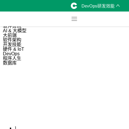
DevOps研发效能
综合
开源资讯
软件资讯
AI & 大模型
大前端
软件架构
开发技能
硬件 & IoT
DevOps
程序人生
数据库
1