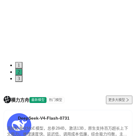
1
2
3
模力方舟
最新模型
热门模型
更多大模型
DeepSeek-V4-Flash-0731
高效轻量化MoE模型，总参284B，激活13B，原生支持百万超长上下
文能力。推理速度快、延迟低、调用成本低廉，综合能力均衡，主打