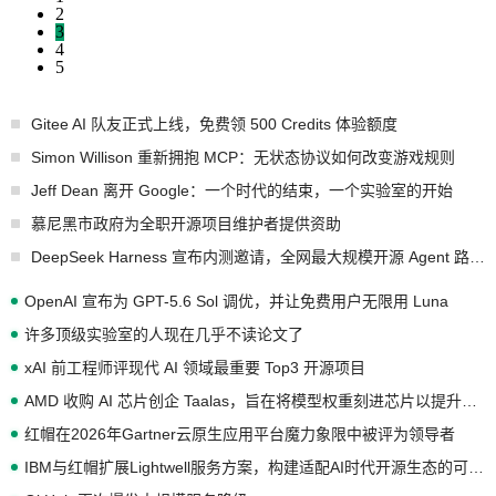
2
3
4
5
Gitee AI 队友正式上线，免费领 500 Credits 体验额度
Simon Willison 重新拥抱 MCP：无状态协议如何改变游戏规则
Jeff Dean 离开 Google：一个时代的结束，一个实验室的开始
慕尼黑市政府为全职开源项目维护者提供资助
DeepSeek Harness 宣布内测邀请，全网最大规模开源 Agent 路演现场诞生
OpenAI 宣布为 GPT-5.6 Sol 调优，并让免费用户无限用 Luna
许多顶级实验室的人现在几乎不读论文了
xAI 前工程师评现代 AI 领域最重要 Top3 开源项目
AMD 收购 AI 芯片创企 Taalas，旨在将模型权重刻进芯片以提升推理性能
红帽在2026年Gartner云原生应用平台魔力象限中被评为领导者
IBM与红帽扩展Lightwell服务方案，构建适配AI时代开源生态的可信基础设施