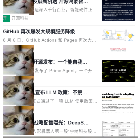
或造假。问题是，作为读者，如果你筛选出那些
共商智能硬件发展新机遇 开源鸿蒙智能
的早期工程师之一，在 Grok 训练基础设施团队
度,案例厚度、全域覆盖、多线协同...
硬件开发者日杭州站即将举行
看起来最令人兴奋的论文，那它们大部分都是过
工作过。近日他在 X 上发了一条帖子，列出了他
随着万物智联加速深入千行百业，智能硬件正从
度宣传的。」 这才是真正的痛点。不是所有论文
认为现代 AI 领域最重要的三个开源项目。 第一
单点设备迈向智能化、网联化、协同化发展。作
开
开源科技
都有问题，是最吸引眼球的那批论文最有问题。
个名字毫无悬念：Flash Attention 2。 Hieu 的
为面向全场景、跨终端的分布式操作系统，开源
他引用的帖子来自 Mathew Shen，一位 ICLR 2
理由很具体。FA 系列不需要解释，但 FA2 是他
GitHub 再次爆发大规模服务降级
鸿蒙通过统一技术底座和分布式能力，为不同类
026 的读者：「看了篇 ...
认为最重要的一个——复杂度恰到好处，刚好能
型智能设备的开发、连接与互联提供关键支撑，
8 月 6 日，GitHub Actions 和 Pages 再次大规
驱动你去学 CuTe，但还没被那些"邪恶的" Hopp
也为产业链企业探索产品创新与商业增长打开新
模服务降级，Actions 完全不可用超过 5 小时，
局
er++ 优化所淹没，足够容易修改和适配。 更关
的空间。 8月14日，开源鸿蒙智能硬件开发者日
webhook 停发，连自托管 runner 也因调度层故
键的是 FA2 的持久性...
（OHDD：OpenHarmony Hardware Develope
Prime Agent 开源发布：一个能自我改
障无法工作。Pages、Copilot code review、C
进的编程 Agent，ARC-AGI 3 超越人类
r Day）将在杭州启航。活动面向智能硬件产业
opilot coding agent 全部受影响。从检测到完全
Prime Intellect 发布了 Prime Agent，一个开源
专家基线
链企业和开发者，邀请行业专家与资深技术顾
恢复，大约 12 小时。 这是 2026 年 8 月的第六
的编程 Agent Harness，核心设计围绕两个抽
局
问，围绕开源鸿蒙技术能力、设备适配、芯片适
起事故，其中四起与 AI/Copilot 服务相关。 Git
象：Recursive Language Model（RLM）和 C
配、功耗与稳定性调优、兼容性测评及统一互联
Hub 员工 kdaigle 在 HN 讨论中贴出了一组数
Rust 项目团队宣布 LLM 政策：不禁
ontinual Harness。在 ARC-AGI 3 基准测试
等内容展开系统讲解和实战交流，帮助企业进一
止，但你要承认哪些代码不是你写的
据：2025 年全年 10 亿次 commit。现在，每周
上，Prime Agent + Opus 5 的组合达到了 95.
Rust 语言项目正式通过了一项 LLM 使用政策，
步了解开源鸿蒙在智能...
2.75 亿次，全年预计 140 亿次。GitHub...
5% RHAE Best@1，超过了 ARC 报告的人类专
覆盖 rust-lang/rust 单一仓库的代码贡献。这不
局
家基线 95.4%。 不是又一个 coding agent 包装
是项目级别的官方立场，目前由五个团队采纳，
宇树科技 IPO 战略配售曝光：DeepSe
器 Prime Agent 的架构和市面上大多数 coding
但它可能是主流开源项目中关于 AI 辅助贡献最
ek 获配 93.3 万股，锁定 36 个月
agent 有本质区别。大多数 agent harness 的设
细致的一份规则。 政策的核心只有一句话：LLM
8月6日晚间，“人形机器人第一股”宇树科技股份
计是基于早期模型的能力—...