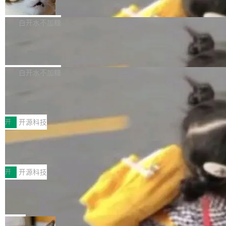
准 AI 能力认知
撑庞大支出的资金来源却呈现出截然不同的面
sh | bash 安装一个能在大项目里自动规划、写
机器出题的前提，是让机器拥有全局视野。整个
貌。数据显示，微软和 Meta 主要依托充沛的经
代码、验证结果的 AI 终端工具。 据介绍，Muse
构建流程可以分为四个环节：建图 → 控制难度
白开水不加糖
营现金流来覆盖资本开支，其资本支出覆盖率分
Code 是 Meta 的编程 agent 产品。它和市场上
→ 质量把关 → 数据概览。
别达到155% 和106%;而SpaceXAI的经营现金
已有的终端编程 agent 在设计理念上有几个明显
腾讯开源 UCL-MPComm 通信库
流仅能覆盖资本开支的12...
的差异点。 异步后台 agent：Muse Code 有一
腾讯网平团队宣布开源了 UCL-MPComm 通信
个主 agent 循环，外加一组后台 agent。这些后
库，并将作为transport接入Mooncake TENT。
白开水不加糖
台 agent...
该通信库针对AI Memory池化场景的数据传输需
CoStrict入选工信部2025人工智能应用
求进行了深度优化，能够实现数据中心内大规模
典型案例
计算节点间多种内存类型的高性能通信。 UCL-
近日，工信部科技司公示《2025人工智能应用典
MPComm将作为一种传输引擎接入Mooncake T
型案例入选名单》，深信服“面向企业研发场景的
开
开源科技
ENT，实现零拷贝传输性能提升30%、非零拷贝
开源 AI 编程平台 CoStrict 应用”凭借卓越的技术
深信服AI算力网关入选工信部人工智能
传输性能最高提升5倍。UCL-MPComm底层基
创新与落地成效成功入选。 全链路私有化部署，
应用典型案例！
于自研UCL-Engine通信引擎，后续腾讯网平将
助力企业AI研发安全落地 当前，越来越多企业已
前不久，工业和信息化部正式发布《2025年人工
持续开源更多基于UCL-Engine的高性能通信组
经开始引入 AI Coding 工具，通过调用公有云模
智能应用典型案例名单》，集中展示人工智能在
开
开源科技
件。 腾讯网平团队在UCL-MPComm中实现了一
型或企业内部部署模型提升研发效率。但随着 AI
各领域的应用成果，覆盖技术底座、行业赋能、
个独立于业务线程的全局通信引擎（Engine），
Coding 从个人辅助工具逐步走向团队级、组织
Jeff Dean 离开 Google：一个时代的结
产品应用、支撑保障、专题等五大方向。深信服
并实...
束，一个实验室的开始
级应用，企业在规模化落地过程中，对安全性、
AI算力网关（AI创新平台）成功入选！ 随着各行
Google 员工编号 20。MapReduce 作者之一。
可控性和代码质量提出了更高要求。 首先是数据
各业的Agent走向规模化建设，算力构成形态逐
Bigtable 作者之一。TensorFlow 的作者之一。
局