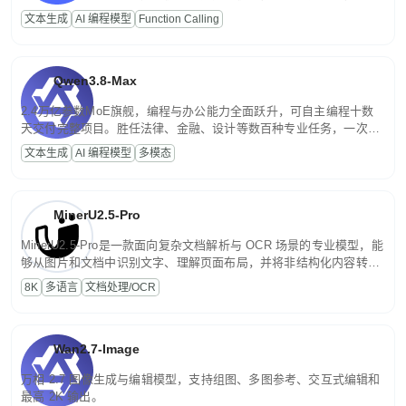
高并发、轻量化任务，适合日常对话、内容创作、基础 RAG、批量
文本生成
AI 编程模型
Function Calling
文案处理等普惠刚需场景。
Qwen3.8-Max
2.4万亿参数MoE旗舰，编程与办公能力全面跃升，可自主编程十数
天交付完整项目。胜任法律、金融、设计等数百种专业任务，一次对
话端到端交付生产级成果。原生视觉理解贯穿规划、执行与验证全流
文本生成
AI 编程模型
多模态
程，支持超长文档与长视频的深度语义解析。长程任务中自主规划与
闭环迭代，持续进化。
MinerU2.5-Pro
MinerU2.5-Pro是一款面向复杂文档解析与 OCR 场景的专业模型，能
够从图片和文档中识别文字、理解页面布局，并将非结构化内容转换
为便于存储、检索和二次处理的结构化结果。
8K
多语言
文档处理/OCR
Wan2.7-Image
万相 2.7 图像生成与编辑模型，支持组图、多图参考、交互式编辑和
最高 2K 输出。