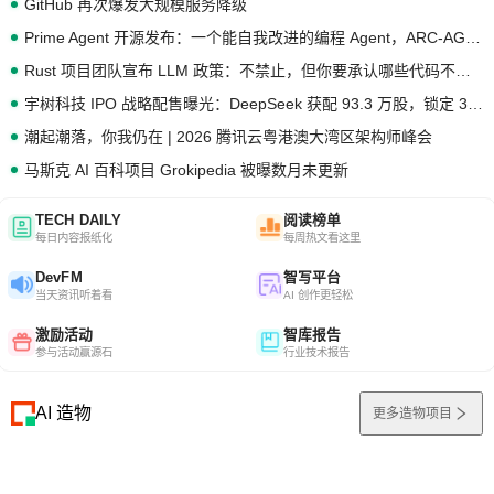
GitHub 再次爆发大规模服务降级
Prime Agent 开源发布：一个能自我改进的编程 Agent，ARC-AGI 3 超越人类专家基线
Rust 项目团队宣布 LLM 政策：不禁止，但你要承认哪些代码不是你写的
宇树科技 IPO 战略配售曝光：DeepSeek 获配 93.3 万股，锁定 36 个月
潮起潮落，你我仍在 | 2026 腾讯云粤港澳大湾区架构师峰会
马斯克 AI 百科项目 Grokipedia 被曝数月未更新
TECH DAILY
阅读榜单
每日内容报纸化
每周热文看这里
DevFM
智写平台
当天资讯听着看
AI 创作更轻松
激励活动
智库报告
参与活动赢源石
行业技术报告
AI 造物
更多造物项目