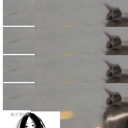
可以用来分析、提炼、审阅、建议，但不能用来
有限公司披露IPO发行价格及战略配售结果，杭
白开水不加糖
创作。 具体来说，LLM 生成的代码可以提交，
州深度求索人工智能基础技术研究有限公司（De
Docker 29.7.2 发布
但必须满足五个条件：预先安排、非关键、高质
epSeek）获配93.3399万股，按150.8元/股发行
量、充分测试、充分审查，并且必须披露。LLM
价格计算，认购金额约1.41亿元，股份锁定期为
Docker 29.7.2 现已发布，具体更新内容如下：
不得生成涉及安全性的关键变更，除非作者本身
36个月。 公告显示，本次宇树科技战略配售对
Bug fixes and enhancements 修复多次传递同
白开水不加糖
就是领域专家。即使如此，政策也"强烈不建
象主要包括长期投资机构、与公司业务具有战略
一环境变量时，docker service create和docker
议"这么做。 对于不披露的情况，审核者可以直
合作关系或长期合作愿景的大型企业、科创板保
Apache Fluss 毕业成为顶级项目
service update会发生 panic 的问题。docker/cl
接关闭 PR，无需解释。 政策作者 Jynn Ne...
荐人跟投子公司，以及公司高级管理人员和核心
i#7145 修复了 Docker Engine 29.7.0 中引入的
今年 7 月，Apache Fluss 的毕业提案在 Apach
员工参与设立的专项资产管理计划。其中，Dee
一个回归问题，该问题导致拉取镜像时会拒绝包
e 孵化器项目管理委员会（IPMC）投票中获得
白开水不加糖
pSeek作为与宇树科技具备战略合作关系的企
含绝对 hardlink 目标的镜像（此类镜像由某些镜
全票通过，随后获 Apache 软件基金会董事会批
业，获配股份数量占本次发行数量的2.31%。 除
像构建工具生成）。moby/moby#53305 修复了
马斯克 AI 百科项目 Grokipedia 被曝数
准。今天，Apache 软件基金会正式宣布 Apach
DeepSeek外，腾讯旗下上海启善投资有限公司
月未更新
Docker Engine 29.7.0 中引入的一个回归问
e Fluss 孵化毕业，成为 Apache 顶级项目（TL
埃隆·马斯克推出的AI百科项目 Grokipedia 被曝
获配9...
题，该问题可能导致在旧版 Linux 内核...
P）！这一里程碑不仅标志着 Fluss 迈入新的发
长期停止内容更新，未能实现其作为“AI版维基百
白开水不加糖
展阶段，也将进一步推动流式存储、实时湖仓与
科”替代品的目标。 据 Lawfare 最新调查，自今
AI 数据基础加速融合，为实时数据基础设施的发
Solon I18n：三种解析器，零样板代码
年4月以来，Grokipedia 页面更新功能基本停
展开启新的篇章。
滞，过去三个月内没有任何条目完成更新，用户
如果你在 Spring Boot 里做过国际化，流程大概
提交的编辑请求也长期处于待处理状态。 Groki
是这样的：配 MessageSource 的 Bean、写 R
梅子酒好吃
pedia 于去年底上线，定位为由人工智能生成内
eloadableResourceBundleMessageSource、
容的百科平台，被马斯克视为传统众包百科网站
Apache Doris 4.1 全面增强 Iceberg：
声明 LocaleResolver、注册 LocaleChangeInt