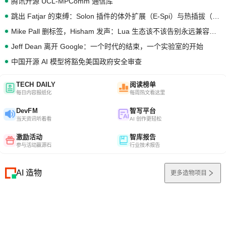
腾讯开源 UCL-MPComm 通信库
跳出 Fatjar 的束缚：Solon 插件的体外扩展（E-Spi）与热插拔（H-Spi）
Mike Pall 删标签，Hisham 发声：Lua 生态该不该告别永远兼容的旧梦？
Jeff Dean 离开 Google：一个时代的结束，一个实验室的开始
中国开源 AI 模型将豁免美国政府安全审查
TECH DAILY
阅读榜单
每日内容报纸化
每周热文看这里
DevFM
智写平台
当天资讯听着看
AI 创作更轻松
激励活动
智库报告
参与活动赢源石
行业技术报告
AI 造物
更多造物项目