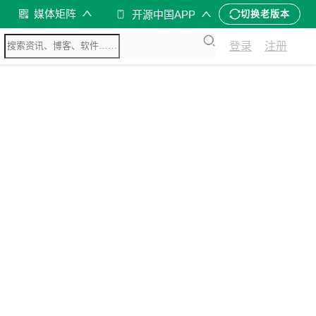
媒体矩阵
开源中国APP
切换老版本
登录
注册