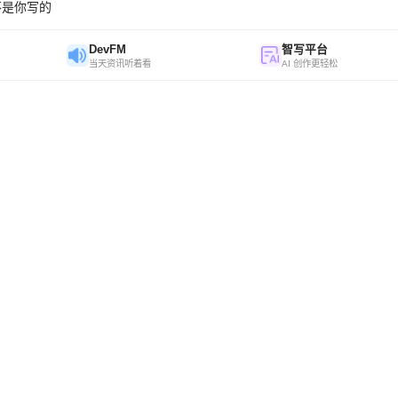
不是你写的
DevFM
智写平台
当天资讯听着看
AI 创作更轻松