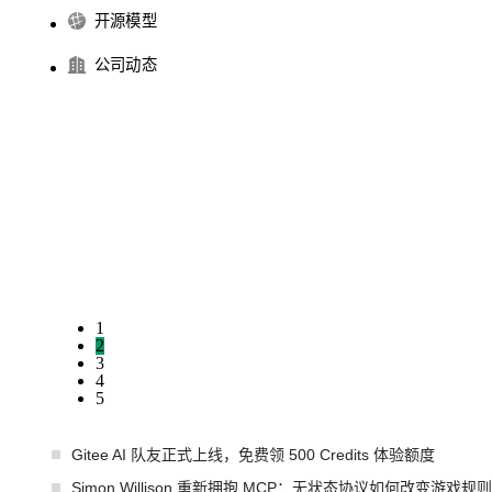
开源模型
公司动态
1
2
3
4
5
Gitee AI 队友正式上线，免费领 500 Credits 体验额度
Simon Willison 重新拥抱 MCP：无状态协议如何改变游戏规则