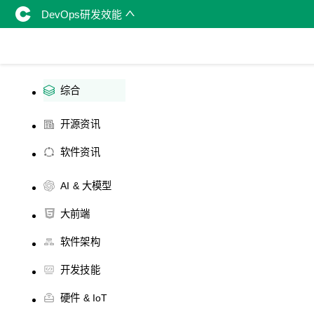
DevOps研发效能
综合
开源资讯
软件资讯
AI & 大模型
大前端
软件架构
开发技能
硬件 & IoT