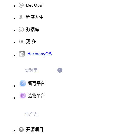
DevOps
程序人生
数据库
更 多
HarmonyOS
实验室
智写平台
造物平台
生产力
开源项目