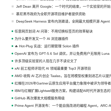
Jeff Dean 离开 Google：一个时代的结束，一个实验室的开始
慕尼黑市政府为全职开源项目维护者提供资助
DeepSeek Harness 宣布内测邀请，全网最大规模开源 Age
任意网页划词 AI 问答：不用切换标签页的效率秘诀
为什么要开发又一个 AI 浏览器插件
🔥 Hot-Plug 实战：运行期管理 Solon 插件
OpenAI 宣布为 GPT-5.6 Sol 调优，并让免费用户无限用 Luna
许多顶级实验室的人现在几乎不读论文了
xAI 前工程师评现代 AI 领域最重要 Top3 开源项目
AMD 收购 AI 芯片创企 Taalas，旨在将模型权重刻进芯片以
红帽在2026年Gartner云原生应用平台魔力象限中被评为领导者
IBM与红帽扩展Lightwell服务方案，构建适配AI时代开源生
GitHub 再次爆发大规模服务降级
Prime Agent 开源发布：一个能自我改进的编程 Agent，ARC-