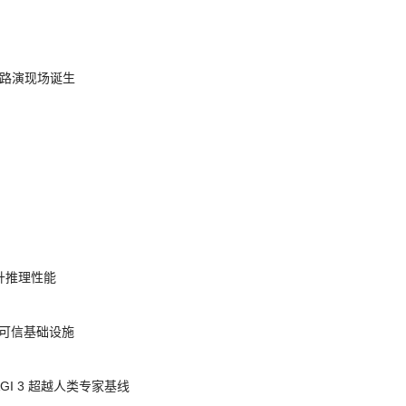
nt 路演现场诞生
提升推理性能
态的可信基础设施
AGI 3 超越人类专家基线