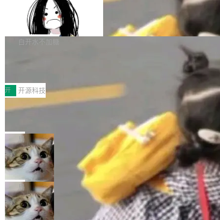
pedia 于去年底上线，定位为由人工智能生成内
eloadableResourceBundleMessageSource、
Apache Doris 4.1 全面增强 Iceberg：
容的百科平台，被马斯克视为传统众包百科网站
声明 LocaleResolver、注册 LocaleChangeInt
支持 UPDATE、MERGE INTO 与 Iceb
维基百科的替代方案。Lawfare 调查发现，无论
erceptor…五六步之后才能看到第一行翻译文
Apache Doris 4.1 要补齐的，正是缺失的那一
erg V3
热门页面还是低关注度页面，均未出现近期更
本。 Solon 换了个方式。整个 i18n 模块围绕三
半。在已有查询能力的基础上，Doris 进一步支
白开水不加糖
新，相关问题并非局限于特定领域，而是在不同
个解析器、一个注解、一个工具类展开——没有
持了 UPDATE、DELETE、MERGE INTO 等数
主题和访问量页面中普遍存在。 调查人员最初认
Testin XAgent：CIO智能测试落地指南
XML、没有拦截器注册、没有样板配置。 资源
据修改操作、完整的表结构管理与分区演进，以
为，Grokipedia可能只是限...
文件的约定 把文件放到 resources/i18n/ 下： r
及 rewrite_data_files、expire_snapshots 等日
7月30日，TiD2026质量竞争力大会在北京中关
esources/i18n/messages.properties ...
常维护操作，并完整支持 Iceberg V3 格式。
村国家自主创新示范区会议中心开幕。本届大会
开
开源科技
由中关村智联软件服务业质量创新联盟主办，以
让非法状态不可表示：一篇关于 ADT
“智构可信·质创未来——AI原生时代的质量新范
的帖子在 Reddit 火了
式”为主题，直面AI从实验室走向规模化产业落地
有一种东西，一旦用过就回不去了。Alex Fedos
的核心质量命题。会上，《2026智能研发生产力
eev 管它叫"软件设计的基石"。 他说的东西不新
局
工具选型手册》发布，Testin云测的Testin XAge
鲜——代数数据类型（ADT），尤其是和类型
nt智能测试系统入选AI测试领域代表产品。对CI
Cloudflare 开源内部企业 AI 平台 Clou
（sum type）。但他说清楚了一件事：这不是类
dflare OS
O而言，这提示了一个转变：AI测试正在从效率
型系统的学术体操，是日常编码的思维方式。 文
Cloudflare 发布了一个开源项目 Cloudflare O
工具升级为企业的质量基础设施。 CIO面对的新
章从一个简单的例子切入。一个网站的深色主题
S。如果你只看官方博客，你会觉得这是又一
局
现实 过去两年，CIO们的焦虑清单上多了两项：
设置，如果用布尔值 + 可空字段来表示——bool
个"AI 知识库 + 聊天机器人"——每个大厂都在
一是如何让大模型和智能体应用安全地从PoC走
ean 表示是否可切换，nullable 的默认模式、浅
Deno 团队开源 Celld，可自托管的分
做，没什么新鲜的。 但 Kenton Varda 在 Twitte
向生产，二是如何让测试团队跟得上AI应用...
色方案、深色方案——会产生大量无意义的组