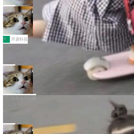
布式 Durable Objects
r 上把事情说清楚了： 今天我们发布了 Cloudfla
Ryan Dahl 领导的 Deno 团队推出了最新开源项
合。方案缺了、配置冲突了、全 null 了。要知道
re OS，一个带连接器的聊天机器人，跟其他所
目 Celld，一个能在自己机器上运行 Cloudflare
局
哪些组合有效，作者说，你得靠"文档、校验、或
有科技公司做的一样。只不过，实际上它不一
Workers 和 Durable Objects 的守护进程。 设
者部落知识"。 换个写法。Rust 的 enum，两个
样。这是 Sandstorm.io 的重制版，我十年前的
鲁大师7月新机性能/流畅/AI榜：vivo夺
计思路很直接：每个对象是一个独立的 SQLite
变体：Switchable...
性能、流畅双第一，三星Galaxy Z系列
那个创业公司。不同的是，这次它构建在 Cloudf
数据库，按名称寻址，复制到你自己的 S3 兼容
2026年7月的手机市场，由于存储等硬件成本暴
新折叠缺席
lare Workers 上——我花了九年时间搭建的平台
存储库里。节点之间只通过这个存储库协调——
增，手机厂商的日子也不好过啊，新机速度明显
开
开源科技
——并且深度集成了 AI。这基本上是我十年秘密
没有控制平面，没有共识协议。每个对象自带一
放缓，因此硝烟味淡了许多。新机参数规格除开
计划的顶峰。 十年前，Ken...
个小型数据库，应用天然按分片构建，单个数据
Zed 推出 DeltaDB，一个记录 commit
高价的三星折叠（三星Galaxy Z Fold8 Ultra / Z
之间所有操作的版本控制系统
库的竞争和爆炸半径问题在设计层面就被消除
Fold8 / Z Flip8）外，其余要么是中低端机器，
Zed 编辑器团队发布了新项目——DeltaDB，一
了。 闲置的 cell 会休眠到几乎不占资源。当 cel
例如iQOO Z11i、REDMI Note 17、REDMI No
个在 git commit 之间记录每一次编辑操作的版
局
l 迁移或唤醒时，新宿主从 S3 恢复 SQLite 数据
te 17 Pro、OPPO K15，要么是vivo X300 E这
本控制系统。目前处于 Early Access 阶段。 De
库继续执行。存储库是持久化的唯一真相...
样的次旗舰。 Galaxy Z Fold8 Ultra / Z Fold8 /
SpaceXAI 单季资本开支达 183 亿美元
ltaDB 的核心思路直接写在 landing page 最显
Z Flip8三款折叠屏新机均在7月22日发布，且全
眼的位置：「Software is made between com
根据风险投资人Tomer Tunguz 博客（VC 分
部搭载骁龙8 Elite Gen5 for Galaxy，它们本该
mits」——软件是在 commit 之间写出来的。git
析）披露的最新分析与第二季度业绩报告，Spac
白开水不加糖
是7月性...
只记录了你提交的最终状态，但真正的工作过程
eXAI在上个季度的总资本支出飙升至183.7亿美
Meta 发布终端编程 Agent“Muse Cod
——打字、删改、试错、agent 对话——都在 co
元。其中，绝大部分资金被直接用于 AI 领域，
e” 和 Muse Spark 1.2 模型
mmit 之间的空隙里丢失了。 DeltaDB 要做的就
金额高达158.3亿美元，这一单项投入已经逼近
Meta 今天发布了两款 AI 产品：Muse Code，
是把这段空隙补上。 回退到任何一次编辑：Delt
微软同期总资本开支的四成。 与亚马逊、Alpha
一个在终端里运行的编程 agent；Muse Spark
局
aDB 捕获 commit 之间的每一次操作，...
bet、微软以及 Meta 等传统科技巨头相比，Spa
1.2，驱动这个 agent 的新模型。一句话概括：