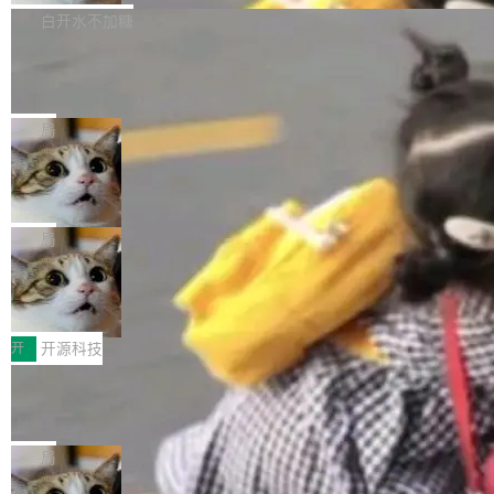
社区爱好者提供了高效跟踪新版本的思路。
他可以全职维护 libexpat 了，最长 6 个月。发
下： New Smart Window 包含多项增强功能：
白开水不加糖
工资的是慕尼黑市政府。 libexpat 是一个 C99
<ul> <li>现在建议列表会显示更多结果，方便用
编写的流式 XML 解析器，MIT 许可证。和 libx
Cloudflare Computer 开源：你的 Age
户查找历史记录和切换到已打开的标签页。（<a
nt 需要一台电脑，而不是一个容器
ml2 一样，它是世界上使用最广泛的 XML 解析
href="https://bugzilla.mozilla.org/show_bug.c
Cloudflare 开源了名为 @cloudflare/computer
库之一。你的操作系统、浏览器、无数的基础设
gi?id=2019042">Bug&nbsp;2019042</a>）</l
的 npm 包。项目的核心论点是：容器不适合 Ag
局
施软件，很可能都在用它。而过去十年，维护它
i> <li>现在，助手可以直接使用 Exa 的网络搜索
ent 计算。真正适合的，是 Isolate。 Cloudflare
的人一直在用业余...
结果回答问题，而无需将问题转交给搜索引擎。
OpenAI 公开邮件和聊天记录回应苹果
工程师在这件事上没什么可谦虚的——他们用 W
诉讼，称“Apple is getting this wron
（<a href="https://bugzilla.mozilla.org/show_
orkers 跑了十年 Isolate。用 CEO Matthew Pri
上个月，苹果一纸诉状把 OpenAI 告上法庭，指
g”
bug.cgi?id=204...
nce 的话说：「我们一生都在用 Isolate 运行代
控其挖角苹果前员工并窃取商业秘密。苹果的诉
局
码，而 AI Agent 不需要容器，它们需要的是 Iso
状把 OpenAI 描述成一个系统性地从前东家挖
late。」 容器为什么不合适 容器的问题在于启动
HUAWEI MatePad Edge上架WorkBu
人、套取机密信息的对手。 OpenAI 没发律师
ddy鸿蒙PC版，说话就能干活的AI办公
和销毁都太重了。一个 Agent 要执行的任务可能
函，也没选择庭外沉默。它在官网贴了一篇博
全能AI工作台WorkBuddy鸿蒙PC版上架HUAWE
搭子
只需要几毫秒的 CPU 时间，但容器从冷启动到
文，标题只有六个字：Apple is getting this wro
I MatePad Edge应用市场，直接下载即可使
开
开源科技
就绪要花数秒。如果未来有十...
ng。 然后，它把邮件往来和 iMessage 聊天记
用，与鸿蒙电脑上的体验一致。值得一提的是，
录全贴了出来。 他发错人了 苹果外部律师 Gabr
FFmpeg 9.0 发布：代号“Lei”，以此纪
这是目前市面上唯一支持平板接入WorkBuddy P
念中国开发者雷霄骅
iel Gross 来自 Weil 律所，2 月 23 日下午 5:53
C版的产品，搭载“人机双写”重磅功能——你写
全球知名开源多媒体框架 FFmpeg 今天正式发
给 OpenAI 总法律顾问 Che Chang 发了封邮
你的，AI写AI的，同屏协作互不干扰。一句话让
布了 9.0 版本。这个版本除了带来新一代音视频
局
件，附了一封长信，要求 OpenAI 配合调查前苹
AI帮你干活，现在开启全新体验！ 温馨提示：
处理能力和硬件加速支持之外，还有一个特殊之