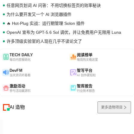
任意网页划词 AI 问答：不用切换标签页的效率秘诀
为什么要开发又一个 AI 浏览器插件
🔥 Hot-Plug 实战：运行期管理 Solon 插件
OpenAI 宣布为 GPT-5.6 Sol 调优，并让免费用户无限用 Luna
许多顶级实验室的人现在几乎不读论文了
TECH DAILY
阅读榜单
每日内容报纸化
每周热文看这里
DevFM
智写平台
当天资讯听着看
AI 创作更轻松
激励活动
智库报告
参与活动赢源石
行业技术报告
AI 造物
更多造物项目