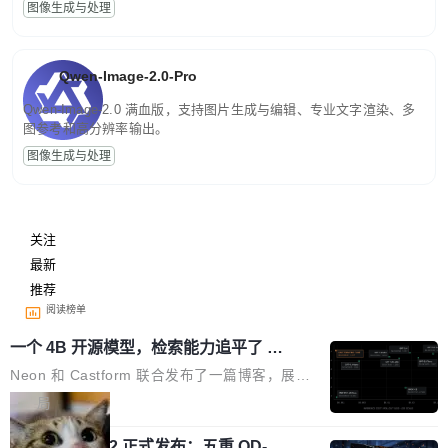
图像生成与处理
Qwen-Image-2.0-Pro
Qwen-Image-2.0 满血版，支持图片生成与编辑、专业文字渲染、多
图参考和高分辨率输出。
图像生成与处理
关注
最新
推荐
阅读榜单
一个 4B 开源模型，检索能力追平了 G
PT-5.6 Sol，成本降到 1/100
Neon 和 Castform 联合发布了一篇博客，展示
了一个惊人的结果：一个 4B 参数的开源模型，
局
经过 RL 后训练之后，在检索任务上的准确率追
技嘉 GO27Q32 正式发布：五重 QD-OL
平了 GPT-5.6 Sol，但每次请求的成本只有对方