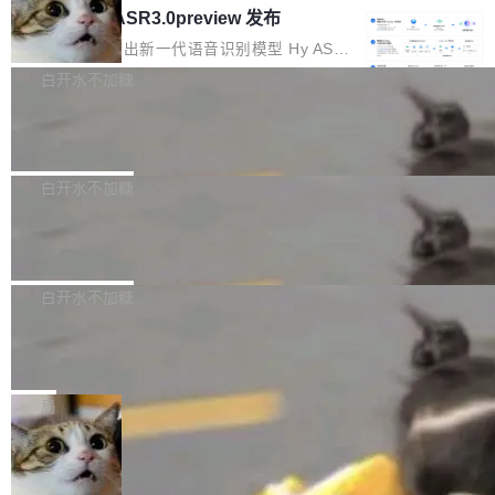
理解大规模代码仓时面临显著"代码仓理解"瓶
数据。2024年9月3日下午4点，他使用此前登录
腾讯混元 Hy ASR3.0preview 发布
oE 架构的大模型，好用到让人上瘾，但 GPU 显
颈。 代码仓深度理解服务（以下简称" CodeBas
的账号密码进入A集群，输入了一条被程序员圈
存永远不够用。 Cloudflare 的 Workers AI 团队
腾讯混元正式推出新一代语音识别模型 Hy ASR
e深度理解服务"）是华为云码道（CodeA...
称为"删库跑路"的命令——最高管理员权限、无
一直在跑这些模型的推理。他们在官方博客上发
3.0preview。基于最新一代大语言模型 Hy3 的
白开水不加糖
需确认、强制递归删除。17个小时后，运维人员
了一篇技术文章，详细拆解了三种让大模型在 G
语言理解能力，以及融合了高精度语音识别与深
发现异常并中止进程时，89TB数据已经没了。
PU 上跑得更省、更快的技术手段——KV cache
Pale Moon 34.3.2 发布，苍月浏览器
度语义理解能力，实现了语音识别能力的全面升
删掉的是AI游戏部门的全部开发文件，包括公司
量化、模型权重压缩、以及共享 KV cache 的完
级。 根据介绍，Hy ASR3.0preview 目标在于：
Pale Moon 34.3.2 现已发布，这是一个安全更
自研的多个文生3D和...
整性保护。效果是：吞吐量提升 41%，每 token
让语音识别不再只是听清，而是真正听懂。通过
新和少量网页兼容性修复版本。 Changes/fixe
白开水不加糖
成本降低 30%，精度不变。 FP8 省的不仅是显
先理解你的语境和意图，再把准确的文字直接给
s： 实现了URL.Parse()便捷功能 对浏览器内部
存 KV cache 是推理时最吃显...
到你。从“逐字转写、单点优化”演进为“理解语
PostgreSQL 18/19 新特性深度解读
函数添加了多项边界检查，以避免潜在的越界访
境、兼容场景、一键直出”。 Hy ASR 3.0 previe
问、下溢和溢出。（DiD） 修复了加载和解析内
演讲者分享了一个有趣的实践：面对 PG 18 已
w 不要求标准普通话，方言识别覆盖粤语、吴语
容提供的字体时出现的几个问题 为避免音频加
发布的 Release Notes，他利用 AI 工具（如 Co
白开水不加糖
等 10 大方言片区和 20 余个二级小片区。在开
载、处理和播放过程中可能出现的一系列错误，
pilot）对数千条 commit 日志进行自动分析，先
源评测集中，Hy ASR 3.0 preview 在多语种的
对音频采样频率设定了下限 采样率低于 8kHz
慕尼黑市政府为全职开源项目维护者提
让模型总结出三十余条潜在特性，再逐条要求生
WER（...
供资助
（通常被认为是 "telephone"/"walkie-talkie" 音
成详细解释和代码校验，最终筛选出对用户体感
"在过去大约 10 年的大部分时间里，libexpat 的
质的最低采样率）的音频格式将被拒绝 修复了 C
最强的若干项。对于尚未正式发版的 PG 19，则
维护工作一直与我的日常工作、家务、社交生活
局
SS 圆角虚线样式中可能存在的问题 如果表单中
通过拉取过去一年内（从 PG 18 Beta1 时间点
和休闲娱乐竞争时间。" 这是 libexpat 维护者 S
的图像元素不在同一个子树中，则它们将不再关
至今）的所有 commit，同样交由 AI 分析提炼。
Firefox 153.0.3 发布
ebastian Pipping 写在博客里的话。8 月 4 日，
联 加...
经过人工复核，准确度令人满意。这一方法也为
他宣布了一个新消息：从 2026 年 8 月 1 日起，
Firefox 153.0.3 现已发布，具体更新内容如