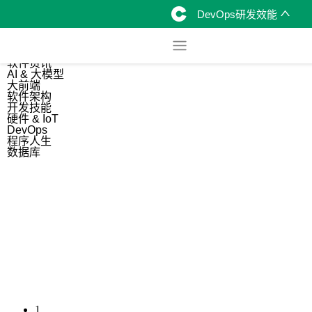
DevOps研发效能
综合
开源资讯
软件资讯
AI & 大模型
大前端
软件架构
开发技能
硬件 & IoT
DevOps
程序人生
数据库
1