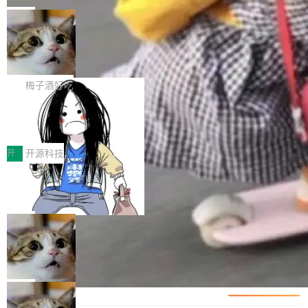
可控性和代码质量提出了更高要求。 首先是数据
各业的Agent走向规模化建设，算力构成形态逐
Bigtable 作者之一。TensorFlow 的作者之一。
局
安全与合规要求。对于大多数普通研发场景，公
渐丰富，用户关注的重点也在发生变化：不只是
Gemini 的架构师。Google 首席科学家。 Jeff D
有云模型能够满足快速试用和效率提升的需求。
让AI用起来，还要进一步看清混合算力时代下，
🔥 SolonCode v2026.8.4 发布：界面
ean 在 Google 工作了 27 年后，宣布离职。 他
但对于金融、能源、医疗等对数据安全要求较...
字体可调、22 种语言、记忆搜索增强
Token花在哪里、算力是否被充分利用，以及持
不是一个人走。一同离开的还有 Sanjay Ghema
打开终端就能上岗的全中文编码智能体，这一轮
续增长的AI成本该如何优化。 深信服AI算力网关
wat（Google 员工编号 23，Jeff Dean 二十多
把「看得清、用母语、记得住」三件事一次补
梅子酒好吃
正是围绕这些实际问题，从Token治理和成本治
年的编程搭档，MapReduce 和 Bigtable 的共同
齐。 SolonCode 是什么 SolonCode 是杭州无
理两个方面，让用户的每一份算力都看得清、管
作者）、Quoc Le（Google 大脑核心成员，Se
让“代码语义理解”深度释放AI Coding
耳科技研发的企业级终端编码智能体——一位全
得住、用得稳、省得下、更安全！ 一、从现在开
价值潜能：华为云码道（CodeArts）
q2Seq 和 DocAI 的共同发明人）以及 Oriol Vin
中文驱动的数字员工，自主理解需求、规划步
一、代码仓深度理解技术的作用与价值 在软件工
始，Token使用一目...
代码仓技术解析
yals（Gemini 联合负责人，AlphaSta...
骤、编写代码。不挑模型、不挑平台，curl 一行
程实践中，代码仓是企业核心知识资产的主要载
开
开源科技
装完即用。 开源地址：Gitee · GitCode · GitHu
体。企业级代码仓库通常包含数十万乃至数百万
b 安装 支持 Java 8+（8~26）、macOS / Linu
一条“删库”命令跑 17 小时，算法工程
个文件，其规模远超单次模型调用可承载的上下
师删光 89TB 数据只为干私活
x / Windows / Harmony PC。 # macOS / Linu
文窗口。随着项目规模的持续扩张与代码历史的
最高人民检察院8月4日公布了一起案件：北京一
x / Harmony PC curl -fsSL https://solon.noea
不断累积，代码仓中的模块关系、接口契约、业
名90后算法工程师王某，为了给自己接的私活腾
局
r.org/solon...
务逻辑等关键信息往往分散于数十乃至数百个文
服务器空间，删光了公司AI游戏部门的全部核心
件之中，形成高度复杂的知识关联网络。传统的
Cloudflare 分享推理优化实践：KV ca
数据。 王某2024年1月入职东城区某科技公司AI
che 量化 + 权重压缩，吞吐量提升 4
代码检索手段（如关键词匹配、目录遍历）仅能
短剧部门，有互联网大厂背景。在公司内部架构
Kimi 和 GLM 是当前最强的大模型系列之一，但
1%，成本降 30%
在语法层面完成文本定位，难以触及代码的语义
调整期间，部门三次通知全员将数据从A集群迁
它们有一个共同的问题：太吃显存了。月之暗面
局
内涵与结构关联，导致开发者使用代码智能体在
移到B集群，王某都回复了"收到"。 他没有迁移
的 Kimi K 系列和智谱的 GLM 都是长上下文、M