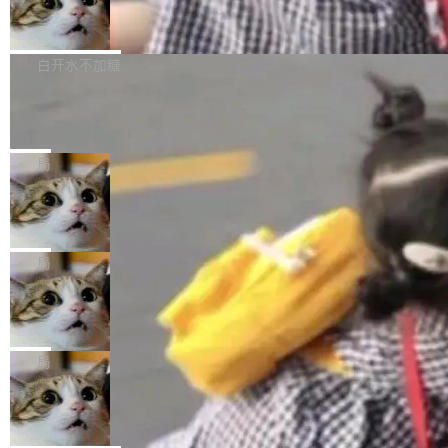
果员工带走机密信...
体验WorkBuddy鸿蒙PC版前，请将 HUAWEI M
亚马逊成本失控：AI 写代码烧掉 1215
处：FFmpeg 9.0 的代号是“Lei”。 这个名字，
万元，超预算 860%
atePad Edge 升级至 HarmonyOS 6.1.0.135S
来自中国开发者雷霄骅（Lei Xiaohua）。 对于
外媒近日曝光了亚马逊的多份内部报告显示，AI
P9 patch03及以上版本。 *升级路径：设置 > 搜
很多中国音视频开发者而言，这个名字并不陌
导致公司在多个项目上超支。《金融时报》报道
白开水不加糖
索“软件更新” > 检查更新，即可搜索新版本，下
生。十年前，他通过大量中文技术文章、源码分
称，仅一个项目的成本超支就高达 180 万美元
载安装完成升级即可。 没有...
析和开源示例，让一代开发者第一次真正理解 F
Hugging Face CEO 发声：中国正在开
（约合人民币 1215 万元）。 具体来说，一名工
源模型上碾压我们
Fmpeg，也成为很多人进入音视频开发领域的
程师借助 Anthropic 旗下 Claude Sonnet 模型
"他们正在开源模型上碾压我们。" Hugging Fac
“启蒙老师”。 而今年，恰好是雷霄骅离世十周
编写程序，目标是完成电商平台作者信息与商品
e CEO Clément Delangue 在 CNBC 的采访里
局
年。FFmpeg 社区最终选择用一个大版本的名
列表的数据匹配 —— 一项常规的数据处理任
没有拐弯抹角。他说中国正在赢得 AI 竞赛，而
字，留下了这份纪念。 雷霄骅曾是中国传媒大学
务，最终却产生了 180 万美元的账单，实际支出
当 AI agent 把源码变成了最好的扩展系
且按目前的速度，中国 AI 工具预计在今年底或
数字电视技术方向的博士生，长期从事视频、音
统，开发者工具必须开源
超出原定预算 860%。 更令人意外的是，该项目
2027 年就能追上美国前沿实验室的水平。 Dela
五年前，David Crawshaw 问过很多软件工程师
频技...
最终并未成功落地，而高额算力消耗持续运行长
ngue 把原因归结为一件事：开放协作。中国的
一个问题：你写过什么给自己用的程序？答案几
局
达 5 个月，公司直到财务对账时才察觉异常。这
AI 开发者在一个共享和协作的生态里加速迭代，
乎都是没有。工程师们整天用别人写的程序写程
意味着一个无人看管的 AI 程序，在近半年时间
而美国模型厂商在"闭门造车"。他的原话是 "buil
DeepSeek Harness 宣布内测邀请，全
序给别人用。偶尔有人自己写个博客系统、智能
里日夜不停地"烧钱"。 复盘显示，...
网最大规模开源 Agent 路演现场诞生
ding in silos"——各自为战，互不通气。 这个判
家居控制、家庭实验室，都算稀奇事。 Crawsh
一条内测招募帖，发出去的时候大概没人想到它
断从他嘴里说出来分量不同。Hugging Face 是
aw 是 Shelley 的作者，一个开源 AI coding age
会变成一场开源 Agent 生态的路演。 8月1日，
局
全球最大的开源 AI 平台，上面跑着上百万个模
nt。他最近在博客上写了一篇文章，核心论点很
DeepSeek Harness 团队负责人崔添翼（tiany
型。谁在开源赛道上领先，...
简单：开发者工具必须开源。 理由不是传统的自
商汤 SenseNova U1.5-Lite-Preview
i）在 X 上发帖： 「如果你是 Agent Harness 相
开源
由软件情怀，而是一个跟 AI agent 直接相关的
关开源项目的开发者，希望参加 DeepSeek Har
商汤科技宣布面向社区开源轻量级统一多模态模