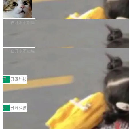
美团开源 LoHoSearch，用知识图谱校
ceXAI的资金消耗速度尤为引人瞩目。然而，支
你可以用 curl -fsSL https://dev.meta.ai/install.
准 AI 能力认知
撑庞大支出的资金来源却呈现出截然不同的面
sh | bash 安装一个能在大项目里自动规划、写
机器出题的前提，是让机器拥有全局视野。整个
貌。数据显示，微软和 Meta 主要依托充沛的经
代码、验证结果的 AI 终端工具。 据介绍，Muse
构建流程可以分为四个环节：建图 → 控制难度
白开水不加糖
营现金流来覆盖资本开支，其资本支出覆盖率分
Code 是 Meta 的编程 agent 产品。它和市场上
→ 质量把关 → 数据概览。
别达到155% 和106%;而SpaceXAI的经营现金
已有的终端编程 agent 在设计理念上有几个明显
腾讯开源 UCL-MPComm 通信库
流仅能覆盖资本开支的12...
的差异点。 异步后台 agent：Muse Code 有一
腾讯网平团队宣布开源了 UCL-MPComm 通信
个主 agent 循环，外加一组后台 agent。这些后
库，并将作为transport接入Mooncake TENT。
白开水不加糖
台 agent...
该通信库针对AI Memory池化场景的数据传输需
CoStrict入选工信部2025人工智能应用
求进行了深度优化，能够实现数据中心内大规模
典型案例
计算节点间多种内存类型的高性能通信。 UCL-
近日，工信部科技司公示《2025人工智能应用典
MPComm将作为一种传输引擎接入Mooncake T
型案例入选名单》，深信服“面向企业研发场景的
开
开源科技
ENT，实现零拷贝传输性能提升30%、非零拷贝
开源 AI 编程平台 CoStrict 应用”凭借卓越的技术
传输性能最高提升5倍。UCL-MPComm底层基
深信服AI算力网关入选工信部人工智能
创新与落地成效成功入选。 全链路私有化部署，
应用典型案例！
于自研UCL-Engine通信引擎，后续腾讯网平将
助力企业AI研发安全落地 当前，越来越多企业已
前不久，工业和信息化部正式发布《2025年人工
持续开源更多基于UCL-Engine的高性能通信组
经开始引入 AI Coding 工具，通过调用公有云模
智能应用典型案例名单》，集中展示人工智能在
开
开源科技
件。 腾讯网平团队在UCL-MPComm中实现了一
型或企业内部部署模型提升研发效率。但随着 AI
各领域的应用成果，覆盖技术底座、行业赋能、
个独立于业务线程的全局通信引擎（Engine），
Coding 从个人辅助工具逐步走向团队级、组织
Jeff Dean 离开 Google：一个时代的结
产品应用、支撑保障、专题等五大方向。深信服
并实...
束，一个实验室的开始
级应用，企业在规模化落地过程中，对安全性、
AI算力网关（AI创新平台）成功入选！ 随着各行
Google 员工编号 20。MapReduce 作者之一。