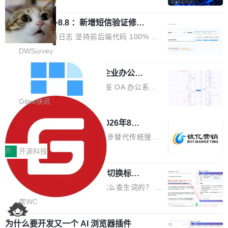
局
栈从 HPACK、Huffman 到 ALPN 均为自主实
沿技术突破与商业化最新进展。 活动围绕AI学术
时，反复确认了多次。不是 100MB，不是 500
现，在基准测试中与 Un...
研究与产业落地融合展开多维度研讨。星连资本
调问更新7.26~8.8 ：新增短信验证修
MB，是 1 个 G。一个显示天气的应用。 Windo
改，考试能力升级
创始合伙人张鸣晨表示，AI产业化是长期产融结
ws 内置应用臃肿早就是老话题了，但一款天气
DWSurvey 更新日志 坚持前后端代码 100% 开
合过程，早期优质技术项目需持续资本与产业资
应用占用内存就超过 1G 还是过于离谱——问题
源助力企业建设自主可控的问卷调研系统 官网地
DWSurvey
源赋能，助力创新从概念走向落地。现场青年学
出在 WebView2。微软的天气 App 本质上是一
址www.diaowen.net ➔ 源码下载Gitee 仓库 ➔
者、产业专家、投资人围绕AI前沿技术瓶颈、行
个嵌在 Edge WebView 里的网页。它不是一个
勾股 OA v6.0.2 已经发布，企业办公系
本次更新新增短信验证修改已答问卷功能，提升
业固有认知重构等议题展开跨界对话，聚焦行业
统
「应用」，它是一个运行在浏览器引擎里的网
答卷安全性；同时升级考试能力，完善填空题判
勾股 OA v6.0.2 已经发布。 勾股 OA 办公系统
真实痛点与突破方向...
页，外面套了一层 Windows 的壳。 WebView2
分、防切屏等功能体验，并优化多项产品细节，
是一款简单实用的开源的企业办公系统。系统集
Gitee快讯
本身就是个内存大户。它加载了完整的 Edge 渲
提升整体使用体验。 新增功能 01. 新增验证手
成了系统设置、附件管理、人事管理、行政管
染引擎，包括 JavaScript 引擎...
942亿赛道如何选对伙伴？2026年8月G
机号后查看、修改已答问卷功能 02. 新增填空题
理、消息管理、资产管理、企业公告、知识网
EO公司推荐
判分功能 03. 添加协作管理员支持树形结构选择
盘、审批流程设置、办公审批、工作计划、工作
当DeepSeek、豆包等大模型逐步替代传统搜索
体验优化与修复 •页面与体验优化 优化工作台首
汇报、工作日志、日常办公、财务管理、客户管
成为用户获取信息的主要入口,品牌竞争的逻辑变
开
开源科技
页 UI 展示效果，提升页面使用体验。 优化防切
理、合同管理、项目管理、任务管理等功能模
了:不再是争抢关键词排名,而是想办法进入AI脱
屏提醒规则，调整为每次切屏均触发提示，提升
任意网页划词 AI 问答：不用切换标签页
块。系统简约，易于功能扩展，方便二次开发，
口而出的那个答案。"GEO公司推荐"这个搜索词
考试规范性。 优化登录状...
的效率秘诀
可以用来做日常 OA，CRM，ERP，业务管理等
背后,折射的是企业面对新兴服务赛道时的集体困
看英文技术文档的时候，你是怎么查生词的？ 我
系统。 勾股OA6.0.2版本主要是对勾股OA 6第
惑——该信谁、看什么、怎么选。 据易观分析
猜大多数人的流程是：选中单词 → Ctrl+C → 切
席WC
一个大版本发布的部分功能细节优化和bug问题
《中国GEO市场产业图谱》数据,2026年中国GE
到翻译标签页 → Ctrl+V → 看翻译 → 切回原
修复的版本，具体更新日志如下： 1、补全新版
O行业规模预计达942亿元,同比增长169.7%。G
为什么要开发又一个 AI 浏览器插件
文。遇到不懂的代码片段，再切到 ChatGPT 问