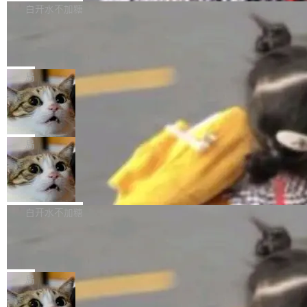
技术判断。 两行 prompt 就能个性化任何软件 C
ness 的内测，可以回复或私信联系我。请附上
型的预览版本 SenseNova U1.5-Lite-Preview。
白开水不加糖
rawshaw 给出了两个 prompt。 第一个： "下载
GitHub id 以及开源代表作。」 DeepSeek 曾在
公告称，SenseNova U1.5-Lite-Preview并非简
某个软件的源码，在本地构建。修改 agent ...
官方招聘信息中写过一条简洁有力的公式：Mod
Ubuntu 将核心系统包从 deb 转成了 s
单的模型规模升级，而是基于 SenseNova U1
nap
el + Harness = Agent。模型负责理解和推理，
的一次系统性迭代，不仅在同一架构中贯通视觉
Ubuntu 正在把又一个核心系统包从 deb 转为 s
Harness 负责把能力落到真实环境中——调用工
理解、推理、生成与编辑，还仅以 8B-MoT 的轻
nap。这次是 hwctl——一个用来检查 Ubuntu
局
具、读写文件、管理上下文、处理错误、完成闭
量大小，将能力推进到4K、更精细的真实质感、
硬件认证状态的命令行工具。 Canonical 工程师
环。崔添翼招人的标...
更复杂的视觉控制和可持续迭代编辑。 相比 U
Dario Amodei 担心新人来 Anthropic
Alan Griffiths 在邮件列表中说得很直白：「hwc
只为金钱，不为使命
1，U1.5-Lite-Preview 在以下方向上带来了显著
tl 是一个 Ubuntu 专有的包，它和它的依赖项都
顶级 AI 研究员在两家公司之间来回跳，中间只
提升： 原生支持4K图像生成； 更精细的局部纹
是 Ubuntu 专有的，不会用在其他发行版上。」
隔了几天。 Lilian Weng 上周刚宣布因健康原因
局
理、细节与真实世界质感； 更准确的中英文文字
所以 deb 版本的受众实际上为零。既然只有 Ub
离开 Thinking Machines Lab，说自己作为联合
生成与复杂版式组织； 更稳定的图...
untu 用户在用，那用 snap 打包就没什么可纠结
FFmpeg 9.0 发布
创始人的角色「太累了」。几天后，The Inform
的。 从 deb 到 snap 的迁移路径 hwctl 是 rust-
ation 就曝出她将重回 OpenAI，负责递归自我
FFmpeg 9.0 现已发布，包含多项改进。官方更
hwlib 硬件 API 库的一部分，命令行工具负责查
改进方向的研究。她是 Thinking Machines 过
新日志列出的 9.0 版本主要更新内容如下： 扩
白开水不加糖
询 Ubuntu 的硬件认证数据库。...
去一年内第四个离开的联合创始人。 这家由前
展 AMF 色彩转换器 (vf_vpp_amf) 的 HDR 功能
OpenAI CTO Mira Murati 创立的公司，连创始
DeepSeek V4 Flash 单日消耗 8 万亿 t
MP4 muxer 中支持 LCEVC 音轨复用 Playdate
okens 登顶热搜
团队都留不住。 但 Thinking Machines 不是唯
视频编码器和多路复用器 添加 v360_vulkan filt
8 万亿 tokens。一天。一家公司的消耗。 Open
一在人才争夺战中失血的公司。六月，Google
er HE-AAC 960 解码 (DAB+) transpose_cuda
Code 在 X 上发帖：「DeepSeek Flash did 8T
局
连失两员大将：Noam Shazeer 去了 Op...
filter 添加 AMF Frame Rate Converter (vf_frc
tokens on August 1st. 5T of free usage + 3T