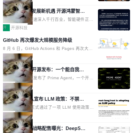
者最近的载体,在整个品牌营销层面的权重显著变
「我不认为这些会议上大部分论文都在过度宣传
Pham 的一条推文。Hieu Pham 是谁？他是 xAI
高了。全域营销服务商的竞争正在从规模转向深
或造假。问题是，作为读者，如果你筛选出那些
共商智能硬件发展新机遇 开源鸿蒙智能
的早期工程师之一，在 Grok 训练基础设施团队
度,案例厚度、全域覆盖、多线协同...
硬件开发者日杭州站即将举行
看起来最令人兴奋的论文，那它们大部分都是过
工作过。近日他在 X 上发了一条帖子，列出了他
随着万物智联加速深入千行百业，智能硬件正从
度宣传的。」 这才是真正的痛点。不是所有论文
认为现代 AI 领域最重要的三个开源项目。 第一
单点设备迈向智能化、网联化、协同化发展。作
开
开源科技
都有问题，是最吸引眼球的那批论文最有问题。
个名字毫无悬念：Flash Attention 2。 Hieu 的
为面向全场景、跨终端的分布式操作系统，开源
他引用的帖子来自 Mathew Shen，一位 ICLR 2
GitHub 再次爆发大规模服务降级
理由很具体。FA 系列不需要解释，但 FA2 是他
鸿蒙通过统一技术底座和分布式能力，为不同类
026 的读者：「看了篇 ...
认为最重要的一个——复杂度恰到好处，刚好能
型智能设备的开发、连接与互联提供关键支撑，
8 月 6 日，GitHub Actions 和 Pages 再次大规
驱动你去学 CuTe，但还没被那些"邪恶的" Hopp
也为产业链企业探索产品创新与商业增长打开新
模服务降级，Actions 完全不可用超过 5 小时，
局
er++ 优化所淹没，足够容易修改和适配。 更关
的空间。 8月14日，开源鸿蒙智能硬件开发者日
webhook 停发，连自托管 runner 也因调度层故
键的是 FA2 的持久性...
Prime Agent 开源发布：一个能自我改
（OHDD：OpenHarmony Hardware Develope
障无法工作。Pages、Copilot code review、C
进的编程 Agent，ARC-AGI 3 超越人类
r Day）将在杭州启航。活动面向智能硬件产业
opilot coding agent 全部受影响。从检测到完全
Prime Intellect 发布了 Prime Agent，一个开源
专家基线
链企业和开发者，邀请行业专家与资深技术顾
恢复，大约 12 小时。 这是 2026 年 8 月的第六
的编程 Agent Harness，核心设计围绕两个抽
局
问，围绕开源鸿蒙技术能力、设备适配、芯片适
起事故，其中四起与 AI/Copilot 服务相关。 Git
象：Recursive Language Model（RLM）和 C
配、功耗与稳定性调优、兼容性测评及统一互联
Hub 员工 kdaigle 在 HN 讨论中贴出了一组数
Rust 项目团队宣布 LLM 政策：不禁
ontinual Harness。在 ARC-AGI 3 基准测试
等内容展开系统讲解和实战交流，帮助企业进一
止，但你要承认哪些代码不是你写的
据：2025 年全年 10 亿次 commit。现在，每周
上，Prime Agent + Opus 5 的组合达到了 95.
Rust 语言项目正式通过了一项 LLM 使用政策，
步了解开源鸿蒙在智能...
2.75 亿次，全年预计 140 亿次。GitHub...
5% RHAE Best@1，超过了 ARC 报告的人类专
覆盖 rust-lang/rust 单一仓库的代码贡献。这不
局
家基线 95.4%。 不是又一个 coding agent 包装
是项目级别的官方立场，目前由五个团队采纳，
器 Prime Agent 的架构和市面上大多数 coding
宇树科技 IPO 战略配售曝光：DeepSe
但它可能是主流开源项目中关于 AI 辅助贡献最