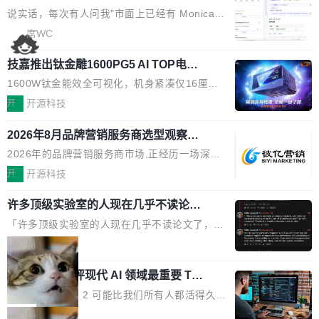
本的各个审批类型的审批单导出 2、优化各个审
artner同期预测,传统搜索引擎访问量年内将下滑
一下。来回切换几次，思路早断了。 今天介绍的
说实话，每次有人问我"市面上已经有 Monica、
核反确认审批的逻辑，使...
25%,AI载体流量占比突破40%;埃森哲2025年中
开源 Chrome 扩展 AI Helper，有一个划词浮动
Sider、Copilot for Chrome 这些 AI 浏览器插件
席WC
国消费者调研则指出,37%的用户在有明确购买需
工具栏功能，能让你在任意网页选中文本就直接
了，你为什么还要再做一个"，我都觉得这个问题
求时倾向于先问AI。几组数据指向一致:GEO已
用 AI，完全不用切换标签页。 划词工具栏是什
技嘉推出钛金雕1600PG5 AI TOP电
问得好。 因为我自己也是从用户变成开发者的。
从营销"加分项"变成品牌在AI时...
源：为发烧级主机与本地AI算力打造旗
么 安装 AI Helper 后，在任意网页选中文本，选
现有产品的天花板 我用过不少 AI 浏览器插件。
1600W钛金能效全可视化，机身紧凑仅16厘米
舰供电方案
区旁边会自动浮现一个工具栏： 工具 功能 典型
刚开始觉得都挺好——选中一段文字，弹出解
继2026台北电脑展首度亮相后，技嘉科技近日正
开
开源科技
场景 AI 搜索 联网搜索相关信息 看到陌生概念，
释；写邮件时帮你润色；看英文网页给你翻译摘
式发布钛金雕1600PG5 AI TOP电源。这款高端
想快速了解背景 解释 让 AI 解释选中文本 读到
要。但用久了你会发现，它们本质上都是同一类
2026年8月品牌营销服务商选型观察：
电源专为发烧级DIY主机与本地AI算力平台打
费解...
从流量思维到品牌资产思维的范式转移
东西：一个带网页上下文的聊天框。 它们能读取
造，整机长度仅16厘米，提供1600W额定功率
2026年的品牌营销服务商市场,正经历一场深刻
页面的文本，然后把文本丢给大模型，再返回一
与80PLUS钛金能效；支持ATX 3.1与PCIe 5.1
的价值重构。全球全案品牌代理机构市场从2025
开
开源科技
段回答。仅此而已。 这当然有用，但总觉得差点
规范，结合服务器级元件、完善供电线材与内置
年的83.1亿美元增长至2026年的86.6亿美元,年
意思。比如我在一个后台管理系统里，需要填50
实时LCD监控屏，可充分满足当下高阶PC主机
许多顶级实验室的人现在几乎不读论文
复合增长率达5.44%,预计2032年将突破120亿美
个表单字段，每个字段还有联动逻辑；比如我
了
的严苛使用需求。 澎湃功率，紧凑机身 钛金雕1
元。数字广告与公共关系相关服务市场更是从20
「许多顶级实验室的人现在几乎不读论文了，而
想...
600PG5 AI TOP具备强悍输出功率，同时实现
25年的8463亿美元扩张至2026年的8763亿美
且他们认为 ICLR/ICML/NeurIPS 充斥着大量过
局
机身尺寸大幅精简。整机长度仅16厘米，属于同
元。数字的背后是一个清晰的事实——品牌对专
度宣传和欺诈。」 OpenAI 研究员 Keller Jorda
功率段机身尺寸十分紧凑的1600W电源产品。小
业化营销服务的需求从未如此迫切。 但市场扩容
xAI 前工程师评现代 AI 领域最重要 Top
n 这条推文引发了广泛讨论。他不是在说风凉
巧机身有效提升市面主流标准A...
3 开源项目
的同时,服务商的竞争逻辑正在改变。2026年Top
话，他是说出了一个圈内人尽皆知但很少公开捅
Flash Attention 2 可能比我们所有人都活得久。
Agency年度合辑的观察指出,“产品”这个离消费
破的事实。 Jordan 随后补充了一句软化声明：
这句话不是来自某个技术博客，而是出自 Hieu
局