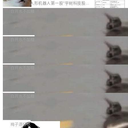
ek 获配 93.3 万股，锁定 36 个月
agent 有本质区别。大多数 agent harness 的设
细致的一份规则。 政策的核心只有一句话：LLM
8月6日晚间，“人形机器人第一股”宇树科技股份
计是基于早期模型的能力—...
可以用来分析、提炼、审阅、建议，但不能用来
有限公司披露IPO发行价格及战略配售结果，杭
白开水不加糖
创作。 具体来说，LLM 生成的代码可以提交，
州深度求索人工智能基础技术研究有限公司（De
但必须满足五个条件：预先安排、非关键、高质
Docker 29.7.2 发布
epSeek）获配93.3399万股，按150.8元/股发行
量、充分测试、充分审查，并且必须披露。LLM
价格计算，认购金额约1.41亿元，股份锁定期为
Docker 29.7.2 现已发布，具体更新内容如下：
不得生成涉及安全性的关键变更，除非作者本身
36个月。 公告显示，本次宇树科技战略配售对
Bug fixes and enhancements 修复多次传递同
白开水不加糖
就是领域专家。即使如此，政策也"强烈不建
象主要包括长期投资机构、与公司业务具有战略
一环境变量时，docker service create和docker
议"这么做。 对于不披露的情况，审核者可以直
合作关系或长期合作愿景的大型企业、科创板保
Apache Fluss 毕业成为顶级项目
service update会发生 panic 的问题。docker/cl
接关闭 PR，无需解释。 政策作者 Jynn Ne...
荐人跟投子公司，以及公司高级管理人员和核心
i#7145 修复了 Docker Engine 29.7.0 中引入的
今年 7 月，Apache Fluss 的毕业提案在 Apach
员工参与设立的专项资产管理计划。其中，Dee
一个回归问题，该问题导致拉取镜像时会拒绝包
e 孵化器项目管理委员会（IPMC）投票中获得
白开水不加糖
pSeek作为与宇树科技具备战略合作关系的企
含绝对 hardlink 目标的镜像（此类镜像由某些镜
全票通过，随后获 Apache 软件基金会董事会批
业，获配股份数量占本次发行数量的2.31%。 除
像构建工具生成）。moby/moby#53305 修复了
马斯克 AI 百科项目 Grokipedia 被曝数
准。今天，Apache 软件基金会正式宣布 Apach
DeepSeek外，腾讯旗下上海启善投资有限公司
月未更新
Docker Engine 29.7.0 中引入的一个回归问
e Fluss 孵化毕业，成为 Apache 顶级项目（TL
埃隆·马斯克推出的AI百科项目 Grokipedia 被曝
获配9...
题，该问题可能导致在旧版 Linux 内核...
P）！这一里程碑不仅标志着 Fluss 迈入新的发
长期停止内容更新，未能实现其作为“AI版维基百
白开水不加糖
展阶段，也将进一步推动流式存储、实时湖仓与
科”替代品的目标。 据 Lawfare 最新调查，自今
AI 数据基础加速融合，为实时数据基础设施的发
Solon I18n：三种解析器，零样板代码
年4月以来，Grokipedia 页面更新功能基本停
展开启新的篇章。
滞，过去三个月内没有任何条目完成更新，用户
如果你在 Spring Boot 里做过国际化，流程大概
提交的编辑请求也长期处于待处理状态。 Groki
是这样的：配 MessageSource 的 Bean、写 R
梅子酒好吃