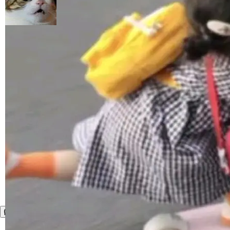
_amf) filter SMPTE 2094-50 元数据支持和直
on OpenCode Go.」79.8 万次浏览，连带着 #
通 ProRes RAW VideoToolbox 硬件加速器 AP
DeepSeek一天消耗了8万亿# 上了微博热搜——
加载更多
V ...
注意这是 OpenCode 一家的消耗。 OpenCode
是 Anomaly 出品的 AI 编程工具，套餐 10 美元/
月。用户交了 10 美元，就能用 DeepSeek Flas
h 随便写代码，按网友说法：「怎么使劲用也用
不完。」5T 来自免费额度，3T 来自 Go...