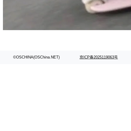
©OSCHINA(OSChina.NET)
京ICP备2025119063号