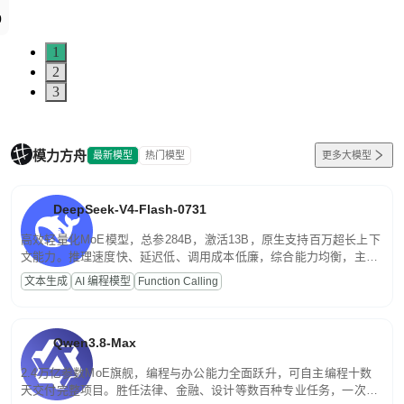
1
2
3
模力方舟
最新模型
热门模型
更多大模型
DeepSeek-V4-Flash-0731
高效轻量化MoE模型，总参284B，激活13B，原生支持百万超长上下
文能力。推理速度快、延迟低、调用成本低廉，综合能力均衡，主打
高并发、轻量化任务，适合日常对话、内容创作、基础 RAG、批量
文本生成
AI 编程模型
Function Calling
文案处理等普惠刚需场景。
Qwen3.8-Max
2.4万亿参数MoE旗舰，编程与办公能力全面跃升，可自主编程十数
天交付完整项目。胜任法律、金融、设计等数百种专业任务，一次对