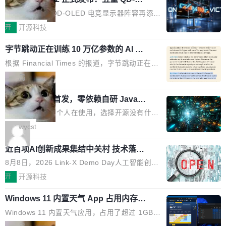
ED 面板加持，320Hz 极速与影院级画
的 1/100。 具体来说，GPT-5.6 Sol 做一次典型
技嘉科技旗下 QD-OLED 电竞显示器阵容再添旗
面兼得
的多轮搜索请求需要超过 10 秒，端到端成本约
舰新作。GO27Q32 将于 2026 年 9 月 15 日正
开
开源科技
0.03 美元。对于需要反复搜索的 agent 工作流
式上市，以 27 英寸 QHD 分辨率、三星显示 Pe
来说，这个速度和成本都"高得让人没法用"。而
字节跳动正在训练 10 万亿参数的 AI 模
nta Tandem 五重发光架构为核心，为高端玩家
型
4B 开源模型在推理速度上快了几个数量级，成
打造速度与画质不妥协的沉浸体验。 GO27Q32
根据 Financial Times 的报道，字节跳动正在训
本低了两三个数量级。 问题在于，小模型开箱即
搭载三星最新 QD-OLED 面板，采用 5 层串联
练一个 10 万亿参数的 AI 模型，目前处于预训练
局
用时的检索能力确实远不如闭源前沿模型。差距
式发光结构，并装配全新 ObsidianShield 抗反
阶段。 10 万亿是什么概念？Anthropic 目前最
在哪？就在 RL 后训练。 从 RAG 到 agentic...
射镀膜，黑阶表现提升可达40%，并将表面硬度
wastnet 开源首发，零依赖自研 Java H
大的模型 Mythos 5 约 8 万亿参数。DeepSeek
TTP/2 框架，性能对标 Undertow !
由2H升級至3H，画面对比度与强度都提升的同
V4-Pro 是 1.6 万亿。月之暗面的 Kimi K3 是 2.
这个项目一直是个人在使用，选择开源没有什么
时还具有 320Hz 刷新率与 0.03ms GTG 灰阶响
8 万亿。美团 LongCat-2.0 是 1.6 万亿。字节
动机理由，就是想开源了，如果非要说一个，那
wycst
应时间，从源头消除拖影与动态模糊。 1.突破 O
跳动的这个未命名模型，直接跳到了 10 万亿。
就是它多少弥补了国产 Java 自研 HTTP/2 框架
LED 画质局限，暗部细节...
预训练通常需要 3 到 6 个月，之后还有微调阶
近百项AI创新成果集结中关村 技术落地
这块空白——放眼国产 Java 生态，能拿出手的
与产业迭代提速
段。按这个时间线，最早可能在 2026 年底或 2
HTTP/2 网络框架，要么闭源，要么底层建立在
8月8日，2026 Link-X Demo Day人工智能创新
027 年初发布。 这个节点很微妙。Anthropic 刚
Netty 之上，真正自研的 Java 实现几乎没有。
项目展在北京中关村举办。本次活动由星连资
开
开源科技
在 5 月发布了 Mythos 5...
wastnet 是一款完全自研、零第三方依赖的轻量
本、华清普智AI孵化器主办，汇聚近2000名产
级 Java 网络应用框架，核心基于 JDK 原生 NI
Windows 11 内置天气 App 占用内存超
业、学术、投资人士，集中展出近百项覆盖AI芯
过 1GB
O 构建 Reactor 多路复用模型，不依赖 Netty、
片、算力、模型、应用全链条创新项目，聚焦AI
Windows 11 内置天气应用，占用了超过 1GB
Tomcat 等任何第三方网络库。其 HTTP/2 协议
技术产业化落地与资本对接，呈现当前国内AI前
内存。 Notebookcheck 的测试发现这个数字