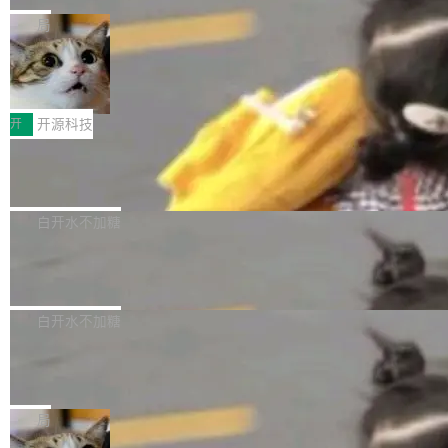
布，具体更新内容包括： feat(zero)：Zero 现
块钱的玩意儿——一根小竹签，一个竹筒，一头
局
支持 --security superflag（token=...;whitelist
系着涂了松香的线。甩起来，竹膜震动，发出“哇
=...），与 Alpha 版本的格式一致，并据此对其
30倍效率升级：解锁医学影像数据要素
——哇”的蝉鸣声。实物越来越难找了，有开发者
价值化的真实路径
管理 HTTP 端点进行授权。 <blockquote> <p>
把它做成了 Web 玩具，放在 zhuzhiliao.imsai.c
完成一例腹部CT影像标注，张医生过去需要约1
<span><strong>警告：</strong>&nbsp;Zero
c 上，并在 GitHub 开源。 玩法很简单：按住屏
20个小时。他必须在数百张连续影像上，一笔一
开
开源科技
的 admin ...
幕画圈，或者直接甩手机。页面会实时显示转速
笔勾画边界，一层一层识别肌肉组织。如今，使
（圈/秒），声音来自真实竹知了录音的 1.72 秒
Apache Dubbo-go v3.3.2 正式发布
用东软飞标医学影像标注平台，同样的工作缩短
采样，无缝循环。音频解码失败时，还有一套合
至4小时，效率提升30倍。 这组数字背后，改变
这个版本面向生产环境，重心在内核稳定性。我
成兜底——锯齿波振荡器模拟脉冲，并联带通共
的不只是速度，而是把医学影像转化为AI能力的
们彻底收敛了旧配置体系，扩展了 Triple 协议与
白开水不加糖
振峰模拟竹膜和筒腔共鸣。 技术细节上，物理引
路径真正打通了。 大型医院积累的影像数据规模
泛化调用能力，加强了应用级元数据和服务治
擎是绳系质点模型：重力、弹性绳（只拉不
庞大，但不能直接用于训练模型。器官、病灶和
Calibre 9.12 发布，功能强大的开源电
理，同时集中修了并发安全、资源泄漏和热路径
推）、空气阻力，1/240 秒定步长积...
子书工具
组织边界，必须由专业医生逐层识别、标记和校
性能问题。
Calibre 开源项目是 Calibre 官方出的电子书管
正，才能成为机器能理解的高质量数据。医学影
理工具。它可以查看，转换，编辑和分类所有主
白开水不加糖
像AI落地最昂贵的环节，不是算法，是专业医生
流格式的电子书。Calibre 是个跨平台软件，可
的时间。 张医生是某三甲医院放射科副主任医
SwiftUI 问世七年了，为什么开发者还
以在 Linux、Windows 和 macOS 上运行。 Cal
师，牵头一项腹部肌肉影像课题。他需要在数百
在骂它？
ibre 9.12 现已正式发布，此次更新内容如下：
Yakov Manshin 发了一期长达 40 分钟的 YouT
张CT影像上完成像素级精细分割，让系统"...
新功能 macOS：在 Connect/Share 按钮中添加
ube 视频，标题是"SwiftUI 七年后：一个平庸的
局
通过 AirDop 共享书籍的功能 Content server：
故事"。视频核心观点很简单：SwiftUI 发布七年