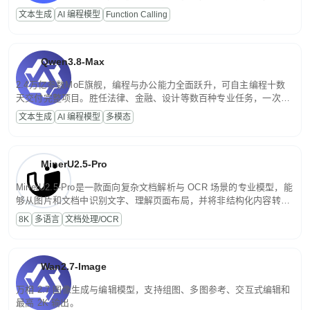
高并发、轻量化任务，适合日常对话、内容创作、基础 RAG、批量
文本生成
AI 编程模型
Function Calling
文案处理等普惠刚需场景。
Qwen3.8-Max
2.4万亿参数MoE旗舰，编程与办公能力全面跃升，可自主编程十数
天交付完整项目。胜任法律、金融、设计等数百种专业任务，一次对
话端到端交付生产级成果。原生视觉理解贯穿规划、执行与验证全流
文本生成
AI 编程模型
多模态
程，支持超长文档与长视频的深度语义解析。长程任务中自主规划与
闭环迭代，持续进化。
MinerU2.5-Pro
MinerU2.5-Pro是一款面向复杂文档解析与 OCR 场景的专业模型，能
够从图片和文档中识别文字、理解页面布局，并将非结构化内容转换
为便于存储、检索和二次处理的结构化结果。
8K
多语言
文档处理/OCR
Wan2.7-Image
万相 2.7 图像生成与编辑模型，支持组图、多图参考、交互式编辑和
最高 2K 输出。