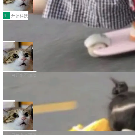
变体：Switchable...
性能、流畅双第一，三星Galaxy Z系列
那个创业公司。不同的是，这次它构建在 Cloudf
数据库，按名称寻址，复制到你自己的 S3 兼容
2026年7月的手机市场，由于存储等硬件成本暴
新折叠缺席
lare Workers 上——我花了九年时间搭建的平台
存储库里。节点之间只通过这个存储库协调——
增，手机厂商的日子也不好过啊，新机速度明显
开
开源科技
——并且深度集成了 AI。这基本上是我十年秘密
没有控制平面，没有共识协议。每个对象自带一
放缓，因此硝烟味淡了许多。新机参数规格除开
计划的顶峰。 十年前，Ken...
个小型数据库，应用天然按分片构建，单个数据
Zed 推出 DeltaDB，一个记录 commit
高价的三星折叠（三星Galaxy Z Fold8 Ultra / Z
之间所有操作的版本控制系统
库的竞争和爆炸半径问题在设计层面就被消除
Fold8 / Z Flip8）外，其余要么是中低端机器，
Zed 编辑器团队发布了新项目——DeltaDB，一
了。 闲置的 cell 会休眠到几乎不占资源。当 cel
例如iQOO Z11i、REDMI Note 17、REDMI No
个在 git commit 之间记录每一次编辑操作的版
局
l 迁移或唤醒时，新宿主从 S3 恢复 SQLite 数据
te 17 Pro、OPPO K15，要么是vivo X300 E这
本控制系统。目前处于 Early Access 阶段。 De
库继续执行。存储库是持久化的唯一真相...
样的次旗舰。 Galaxy Z Fold8 Ultra / Z Fold8 /
SpaceXAI 单季资本开支达 183 亿美元
ltaDB 的核心思路直接写在 landing page 最显
Z Flip8三款折叠屏新机均在7月22日发布，且全
眼的位置：「Software is made between com
根据风险投资人Tomer Tunguz 博客（VC 分
部搭载骁龙8 Elite Gen5 for Galaxy，它们本该
mits」——软件是在 commit 之间写出来的。git
析）披露的最新分析与第二季度业绩报告，Spac
白开水不加糖
是7月性...
只记录了你提交的最终状态，但真正的工作过程
eXAI在上个季度的总资本支出飙升至183.7亿美
Meta 发布终端编程 Agent“Muse Cod
——打字、删改、试错、agent 对话——都在 co
元。其中，绝大部分资金被直接用于 AI 领域，
e” 和 Muse Spark 1.2 模型
mmit 之间的空隙里丢失了。 DeltaDB 要做的就
金额高达158.3亿美元，这一单项投入已经逼近
Meta 今天发布了两款 AI 产品：Muse Code，
是把这段空隙补上。 回退到任何一次编辑：Delt
微软同期总资本开支的四成。 与亚马逊、Alpha
一个在终端里运行的编程 agent；Muse Spark
局
aDB 捕获 commit 之间的每一次操作，...
bet、微软以及 Meta 等传统科技巨头相比，Spa
1.2，驱动这个 agent 的新模型。一句话概括：
美团开源 LoHoSearch，用知识图谱校
ceXAI的资金消耗速度尤为引人瞩目。然而，支
你可以用 curl -fsSL https://dev.meta.ai/install.
准 AI 能力认知
撑庞大支出的资金来源却呈现出截然不同的面
sh | bash 安装一个能在大项目里自动规划、写
机器出题的前提，是让机器拥有全局视野。整个
貌。数据显示，微软和 Meta 主要依托充沛的经
代码、验证结果的 AI 终端工具。 据介绍，Muse
构建流程可以分为四个环节：建图 → 控制难度
白开水不加糖