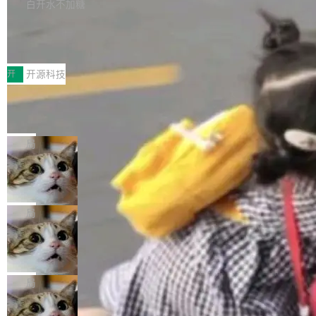
本。 Solon 换了个方式。整个 i18n 模块围绕三
半。在已有查询能力的基础上，Doris 进一步支
白开水不加糖
新，相关问题并非局限于特定领域，而是在不同
个解析器、一个注解、一个工具类展开——没有
持了 UPDATE、DELETE、MERGE INTO 等数
主题和访问量页面中普遍存在。 调查人员最初认
Testin XAgent：CIO智能测试落地指南
XML、没有拦截器注册、没有样板配置。 资源
据修改操作、完整的表结构管理与分区演进，以
为，Grokipedia可能只是限...
文件的约定 把文件放到 resources/i18n/ 下： r
及 rewrite_data_files、expire_snapshots 等日
7月30日，TiD2026质量竞争力大会在北京中关
esources/i18n/messages.properties ...
常维护操作，并完整支持 Iceberg V3 格式。
村国家自主创新示范区会议中心开幕。本届大会
开
开源科技
由中关村智联软件服务业质量创新联盟主办，以
让非法状态不可表示：一篇关于 ADT
“智构可信·质创未来——AI原生时代的质量新范
的帖子在 Reddit 火了
式”为主题，直面AI从实验室走向规模化产业落地
有一种东西，一旦用过就回不去了。Alex Fedos
的核心质量命题。会上，《2026智能研发生产力
eev 管它叫"软件设计的基石"。 他说的东西不新
局
工具选型手册》发布，Testin云测的Testin XAge
鲜——代数数据类型（ADT），尤其是和类型
nt智能测试系统入选AI测试领域代表产品。对CI
Cloudflare 开源内部企业 AI 平台 Clou
（sum type）。但他说清楚了一件事：这不是类
dflare OS
O而言，这提示了一个转变：AI测试正在从效率
型系统的学术体操，是日常编码的思维方式。 文
Cloudflare 发布了一个开源项目 Cloudflare O
工具升级为企业的质量基础设施。 CIO面对的新
章从一个简单的例子切入。一个网站的深色主题
S。如果你只看官方博客，你会觉得这是又一
局
现实 过去两年，CIO们的焦虑清单上多了两项：
设置，如果用布尔值 + 可空字段来表示——bool
个"AI 知识库 + 聊天机器人"——每个大厂都在
一是如何让大模型和智能体应用安全地从PoC走
ean 表示是否可切换，nullable 的默认模式、浅
Deno 团队开源 Celld，可自托管的分
做，没什么新鲜的。 但 Kenton Varda 在 Twitte
向生产，二是如何让测试团队跟得上AI应用...
布式 Durable Objects
色方案、深色方案——会产生大量无意义的组
r 上把事情说清楚了： 今天我们发布了 Cloudfla
Ryan Dahl 领导的 Deno 团队推出了最新开源项
合。方案缺了、配置冲突了、全 null 了。要知道
re OS，一个带连接器的聊天机器人，跟其他所
目 Celld，一个能在自己机器上运行 Cloudflare
局
哪些组合有效，作者说，你得靠"文档、校验、或
有科技公司做的一样。只不过，实际上它不一
Workers 和 Durable Objects 的守护进程。 设
者部落知识"。 换个写法。Rust 的 enum，两个
样。这是 Sandstorm.io 的重制版，我十年前的
鲁大师7月新机性能/流畅/AI榜：vivo夺
计思路很直接：每个对象是一个独立的 SQLite