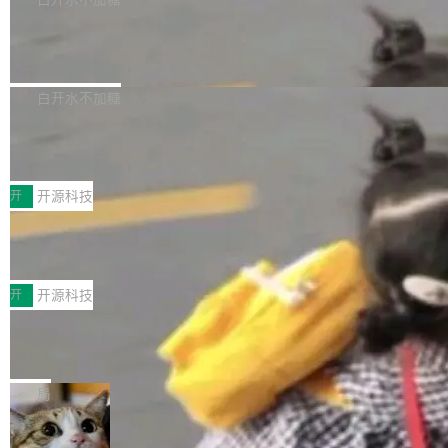
营现金流来覆盖资本开支，其资本支出覆盖率分
Code 是 Meta 的编程 agent 产品。它和市场上
→ 质量把关 → 数据概览。
别达到155% 和106%;而SpaceXAI的经营现金
已有的终端编程 agent 在设计理念上有几个明显
腾讯开源 UCL-MPComm 通信库
流仅能覆盖资本开支的12...
的差异点。 异步后台 agent：Muse Code 有一
腾讯网平团队宣布开源了 UCL-MPComm 通信
个主 agent 循环，外加一组后台 agent。这些后
库，并将作为transport接入Mooncake TENT。
白开水不加糖
台 agent...
该通信库针对AI Memory池化场景的数据传输需
CoStrict入选工信部2025人工智能应用
求进行了深度优化，能够实现数据中心内大规模
典型案例
计算节点间多种内存类型的高性能通信。 UCL-
近日，工信部科技司公示《2025人工智能应用典
MPComm将作为一种传输引擎接入Mooncake T
型案例入选名单》，深信服“面向企业研发场景的
开
开源科技
ENT，实现零拷贝传输性能提升30%、非零拷贝
开源 AI 编程平台 CoStrict 应用”凭借卓越的技术
传输性能最高提升5倍。UCL-MPComm底层基
深信服AI算力网关入选工信部人工智能
创新与落地成效成功入选。 全链路私有化部署，
应用典型案例！
于自研UCL-Engine通信引擎，后续腾讯网平将
助力企业AI研发安全落地 当前，越来越多企业已
前不久，工业和信息化部正式发布《2025年人工
持续开源更多基于UCL-Engine的高性能通信组
经开始引入 AI Coding 工具，通过调用公有云模
智能应用典型案例名单》，集中展示人工智能在
开
开源科技
件。 腾讯网平团队在UCL-MPComm中实现了一
型或企业内部部署模型提升研发效率。但随着 AI
各领域的应用成果，覆盖技术底座、行业赋能、
个独立于业务线程的全局通信引擎（Engine），
Coding 从个人辅助工具逐步走向团队级、组织
Jeff Dean 离开 Google：一个时代的结
产品应用、支撑保障、专题等五大方向。深信服
并实...
束，一个实验室的开始
级应用，企业在规模化落地过程中，对安全性、
AI算力网关（AI创新平台）成功入选！ 随着各行
Google 员工编号 20。MapReduce 作者之一。
可控性和代码质量提出了更高要求。 首先是数据
各业的Agent走向规模化建设，算力构成形态逐
Bigtable 作者之一。TensorFlow 的作者之一。
局
安全与合规要求。对于大多数普通研发场景，公
渐丰富，用户关注的重点也在发生变化：不只是
Gemini 的架构师。Google 首席科学家。 Jeff D
有云模型能够满足快速试用和效率提升的需求。
让AI用起来，还要进一步看清混合算力时代下，
🔥 SolonCode v2026.8.4 发布：界面
ean 在 Google 工作了 27 年后，宣布离职。 他