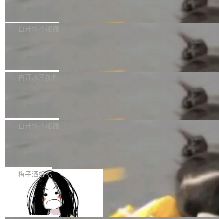
但必须满足五个条件：预先安排、非关键、高质
Docker 29.7.2 发布
epSeek）获配93.3399万股，按150.8元/股发行
量、充分测试、充分审查，并且必须披露。LLM
价格计算，认购金额约1.41亿元，股份锁定期为
Docker 29.7.2 现已发布，具体更新内容如下：
不得生成涉及安全性的关键变更，除非作者本身
36个月。 公告显示，本次宇树科技战略配售对
Bug fixes and enhancements 修复多次传递同
白开水不加糖
就是领域专家。即使如此，政策也"强烈不建
象主要包括长期投资机构、与公司业务具有战略
一环境变量时，docker service create和docker
议"这么做。 对于不披露的情况，审核者可以直
合作关系或长期合作愿景的大型企业、科创板保
Apache Fluss 毕业成为顶级项目
service update会发生 panic 的问题。docker/cl
接关闭 PR，无需解释。 政策作者 Jynn Ne...
荐人跟投子公司，以及公司高级管理人员和核心
i#7145 修复了 Docker Engine 29.7.0 中引入的
今年 7 月，Apache Fluss 的毕业提案在 Apach
员工参与设立的专项资产管理计划。其中，Dee
一个回归问题，该问题导致拉取镜像时会拒绝包
e 孵化器项目管理委员会（IPMC）投票中获得
白开水不加糖
pSeek作为与宇树科技具备战略合作关系的企
含绝对 hardlink 目标的镜像（此类镜像由某些镜
全票通过，随后获 Apache 软件基金会董事会批
业，获配股份数量占本次发行数量的2.31%。 除
像构建工具生成）。moby/moby#53305 修复了
马斯克 AI 百科项目 Grokipedia 被曝数
准。今天，Apache 软件基金会正式宣布 Apach
DeepSeek外，腾讯旗下上海启善投资有限公司
月未更新
Docker Engine 29.7.0 中引入的一个回归问
e Fluss 孵化毕业，成为 Apache 顶级项目（TL
埃隆·马斯克推出的AI百科项目 Grokipedia 被曝
获配9...
题，该问题可能导致在旧版 Linux 内核...
P）！这一里程碑不仅标志着 Fluss 迈入新的发
长期停止内容更新，未能实现其作为“AI版维基百
白开水不加糖
展阶段，也将进一步推动流式存储、实时湖仓与
科”替代品的目标。 据 Lawfare 最新调查，自今
AI 数据基础加速融合，为实时数据基础设施的发
Solon I18n：三种解析器，零样板代码
年4月以来，Grokipedia 页面更新功能基本停
展开启新的篇章。
滞，过去三个月内没有任何条目完成更新，用户
如果你在 Spring Boot 里做过国际化，流程大概
提交的编辑请求也长期处于待处理状态。 Groki
是这样的：配 MessageSource 的 Bean、写 R
梅子酒好吃
pedia 于去年底上线，定位为由人工智能生成内
eloadableResourceBundleMessageSource、
Apache Doris 4.1 全面增强 Iceberg：
容的百科平台，被马斯克视为传统众包百科网站
声明 LocaleResolver、注册 LocaleChangeInt
支持 UPDATE、MERGE INTO 与 Iceb
维基百科的替代方案。Lawfare 调查发现，无论
erceptor…五六步之后才能看到第一行翻译文
Apache Doris 4.1 要补齐的，正是缺失的那一
erg V3
热门页面还是低关注度页面，均未出现近期更