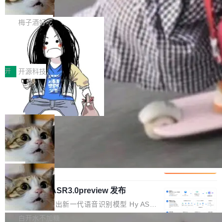
但对于金融、能源、医疗等对数据安全要求较...
字体可调、22 种语言、记忆搜索增强
Token花在哪里、算力是否被充分利用，以及持
不是一个人走。一同离开的还有 Sanjay Ghema
打开终端就能上岗的全中文编码智能体，这一轮
续增长的AI成本该如何优化。 深信服AI算力网关
wat（Google 员工编号 23，Jeff Dean 二十多
把「看得清、用母语、记得住」三件事一次补
梅子酒好吃
正是围绕这些实际问题，从Token治理和成本治
年的编程搭档，MapReduce 和 Bigtable 的共同
齐。 SolonCode 是什么 SolonCode 是杭州无
理两个方面，让用户的每一份算力都看得清、管
作者）、Quoc Le（Google 大脑核心成员，Se
让“代码语义理解”深度释放AI Coding
耳科技研发的企业级终端编码智能体——一位全
得住、用得稳、省得下、更安全！ 一、从现在开
价值潜能：华为云码道（CodeArts）
q2Seq 和 DocAI 的共同发明人）以及 Oriol Vin
中文驱动的数字员工，自主理解需求、规划步
一、代码仓深度理解技术的作用与价值 在软件工
始，Token使用一目...
代码仓技术解析
yals（Gemini 联合负责人，AlphaSta...
骤、编写代码。不挑模型、不挑平台，curl 一行
程实践中，代码仓是企业核心知识资产的主要载
开
开源科技
装完即用。 开源地址：Gitee · GitCode · GitHu
体。企业级代码仓库通常包含数十万乃至数百万
一条“删库”命令跑 17 小时，算法工程
b 安装 支持 Java 8+（8~26）、macOS / Linu
个文件，其规模远超单次模型调用可承载的上下
师删光 89TB 数据只为干私活
x / Windows / Harmony PC。 # macOS / Linu
文窗口。随着项目规模的持续扩张与代码历史的
最高人民检察院8月4日公布了一起案件：北京一
x / Harmony PC curl -fsSL https://solon.noea
不断累积，代码仓中的模块关系、接口契约、业
名90后算法工程师王某，为了给自己接的私活腾
局
r.org/solon...
务逻辑等关键信息往往分散于数十乃至数百个文
服务器空间，删光了公司AI游戏部门的全部核心
Cloudflare 分享推理优化实践：KV ca
件之中，形成高度复杂的知识关联网络。传统的
数据。 王某2024年1月入职东城区某科技公司AI
che 量化 + 权重压缩，吞吐量提升 4
代码检索手段（如关键词匹配、目录遍历）仅能
短剧部门，有互联网大厂背景。在公司内部架构
Kimi 和 GLM 是当前最强的大模型系列之一，但
1%，成本降 30%
在语法层面完成文本定位，难以触及代码的语义
调整期间，部门三次通知全员将数据从A集群迁
它们有一个共同的问题：太吃显存了。月之暗面
局
内涵与结构关联，导致开发者使用代码智能体在
移到B集群，王某都回复了"收到"。 他没有迁移
的 Kimi K 系列和智谱的 GLM 都是长上下文、M
理解大规模代码仓时面临显著"代码仓理解"瓶
数据。2024年9月3日下午4点，他使用此前登录
腾讯混元 Hy ASR3.0preview 发布
oE 架构的大模型，好用到让人上瘾，但 GPU 显
颈。 代码仓深度理解服务（以下简称" CodeBas
的账号密码进入A集群，输入了一条被程序员圈
存永远不够用。 Cloudflare 的 Workers AI 团队
腾讯混元正式推出新一代语音识别模型 Hy ASR
e深度理解服务"）是华为云码道（CodeA...
称为"删库跑路"的命令——最高管理员权限、无
一直在跑这些模型的推理。他们在官方博客上发
3.0preview。基于最新一代大语言模型 Hy3 的
白开水不加糖