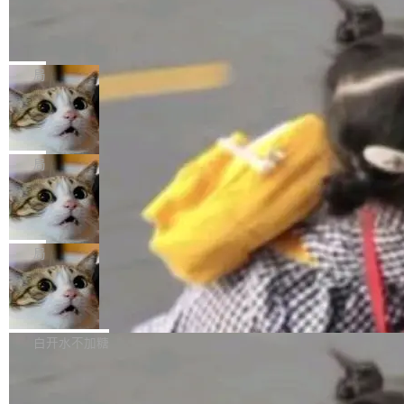
生。十年前，他通过大量中文技术文章、源码分
称，仅一个项目的成本超支就高达 180 万美元
载安装完成升级即可。 没有...
析和开源示例，让一代开发者第一次真正理解 F
Hugging Face CEO 发声：中国正在开
（约合人民币 1215 万元）。 具体来说，一名工
源模型上碾压我们
Fmpeg，也成为很多人进入音视频开发领域的
程师借助 Anthropic 旗下 Claude Sonnet 模型
"他们正在开源模型上碾压我们。" Hugging Fac
“启蒙老师”。 而今年，恰好是雷霄骅离世十周
编写程序，目标是完成电商平台作者信息与商品
e CEO Clément Delangue 在 CNBC 的采访里
局
年。FFmpeg 社区最终选择用一个大版本的名
列表的数据匹配 —— 一项常规的数据处理任
没有拐弯抹角。他说中国正在赢得 AI 竞赛，而
字，留下了这份纪念。 雷霄骅曾是中国传媒大学
务，最终却产生了 180 万美元的账单，实际支出
当 AI agent 把源码变成了最好的扩展系
且按目前的速度，中国 AI 工具预计在今年底或
数字电视技术方向的博士生，长期从事视频、音
统，开发者工具必须开源
超出原定预算 860%。 更令人意外的是，该项目
2027 年就能追上美国前沿实验室的水平。 Dela
五年前，David Crawshaw 问过很多软件工程师
频技...
最终并未成功落地，而高额算力消耗持续运行长
ngue 把原因归结为一件事：开放协作。中国的
一个问题：你写过什么给自己用的程序？答案几
局
达 5 个月，公司直到财务对账时才察觉异常。这
AI 开发者在一个共享和协作的生态里加速迭代，
乎都是没有。工程师们整天用别人写的程序写程
意味着一个无人看管的 AI 程序，在近半年时间
而美国模型厂商在"闭门造车"。他的原话是 "buil
DeepSeek Harness 宣布内测邀请，全
序给别人用。偶尔有人自己写个博客系统、智能
里日夜不停地"烧钱"。 复盘显示，...
网最大规模开源 Agent 路演现场诞生
ding in silos"——各自为战，互不通气。 这个判
家居控制、家庭实验室，都算稀奇事。 Crawsh
一条内测招募帖，发出去的时候大概没人想到它
断从他嘴里说出来分量不同。Hugging Face 是
aw 是 Shelley 的作者，一个开源 AI coding age
会变成一场开源 Agent 生态的路演。 8月1日，
局
全球最大的开源 AI 平台，上面跑着上百万个模
nt。他最近在博客上写了一篇文章，核心论点很
DeepSeek Harness 团队负责人崔添翼（tiany
型。谁在开源赛道上领先，...
简单：开发者工具必须开源。 理由不是传统的自
商汤 SenseNova U1.5-Lite-Preview
i）在 X 上发帖： 「如果你是 Agent Harness 相
开源
由软件情怀，而是一个跟 AI agent 直接相关的
关开源项目的开发者，希望参加 DeepSeek Har
商汤科技宣布面向社区开源轻量级统一多模态模
技术判断。 两行 prompt 就能个性化任何软件 C
ness 的内测，可以回复或私信联系我。请附上
型的预览版本 SenseNova U1.5-Lite-Preview。
白开水不加糖
rawshaw 给出了两个 prompt。 第一个： "下载
GitHub id 以及开源代表作。」 DeepSeek 曾在
公告称，SenseNova U1.5-Lite-Preview并非简
某个软件的源码，在本地构建。修改 agent ...
官方招聘信息中写过一条简洁有力的公式：Mod
Ubuntu 将核心系统包从 deb 转成了 s
单的模型规模升级，而是基于 SenseNova U1
nap
el + Harness = Agent。模型负责理解和推理，