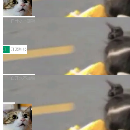
支持可向服务器后端添加新端点的插件 Edit boo
DBeaver 26.1.4 发布
了，仍然像一个永久公测版。 Manshin 从数据
k：Compress images：添加将 GIF 图像转换为
流、布局系统、API 稳定性、性能、跨平台五个
DBeaver 是一个免费开源的通用数据库工具，适
JPEG/WebP 的选项 ToC Editor：添加一个按
维度逐一批判了 SwiftUI。最让人印象深刻的一
用于开发人员和数据库管理员。DBeaver 26.1.4
白开水不加糖
钮，用于对目录中的条目进...
个论据是：苹果官方的 SwiftUI 教程项目 Land
现已发布，具体更新内容包括： AI 助手： <ul st
marks，用最新 Xcode 在最新 macOS 上构建
传音TEX AI语音算法团队斩获MLC-SL
yle="margin-left:0; margin-right:0"> <li><span
M 2026国际挑战赛Task 1亚军
运行，出来的效果是坏的——侧边栏按钮大小不
style="color:#000000">现在可以通过键盘访问
近日，在国际语音领域顶级会议INTERSPEECH
一，界面错位。他说这个问题"两年前就发现了，
AI 聊天功能（添加了一些快捷键）</span></li>
2026卫星活动——第二届多语种对话语音语言模
开
开源科技
至今没变"。 数据流方面，Manshin 指出 SwiftU
<li><span style="color:#000000">新增了始终
型挑战赛 （Multilingual Conversational Speec
I 的属性包装器演进史...
在新 SQL 控制台中打开 AI 生成的脚本的功能</
Qwen3.8-Max 发布，下周开源 Qwen3.
h Language Model Challenge，MLC-SLM）T
8-27B
span></li> <li><span style="color:#000000...
ask 1赛道中，传音TEX AI中心语音算法团队以
千问大模型宣布正式推出 Qwen 家族迄今最强大
自主研发的说话人归属多语种自动语音识别系统
的模型 Qwen3.8-Max，也是其首个 Max 规模
白开水不加糖
取得tcpMER 15.41%的成绩，在全球110支参赛
的开源权重模型。Qwen3.8-Max 的模型权重预
队伍中位列第二。此次突破展现了传音在多语种
MiniMax H3 开源：33B 全模态模型，
计将于开源，彼时也将同步开源 Qwen3.8-27B
一个视觉语言模型只够当它的编码器
语音识别、说话人日志、时间对齐与长音频工程
模型。 根据介绍，Qwen3.8-Max 基于 Qwen 3.
MiniMax 今天开源了 H3，一个 33B 参数的全模
化系统等关键方向的系统性技术实力。 本届赛事
5 的架构基础构建，参数规模扩展至 2.4 万亿，
态生成模型，能生成带原生立体声的 2K 视频。
局
聚焦多语言对话语音模型面临的关键技术挑战，
激活参数95B，支持100万上下文Tokens，在编
没有发布会，没有预告，直接扔了篇文章出来，
共吸引来自全球工业界与学术界的1...
程、办公、科研以及长周期任务等方面实现了全
DeepSeek-V4-Flash正式版API上线超
权重已经上传至 Hugging Face。 去年国内的视
算互联网
面提升。它不仅能应对更具挑战性的问题，还能
频生成模型还在追 Runway 和 Pika 的参数，今
近日，DeepSeek-V4-Flash 正式版 API 开启公