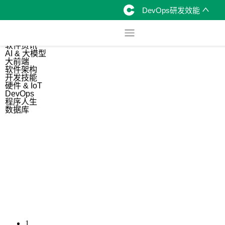
DevOps研发效能
综合
开源资讯
软件资讯
AI & 大模型
大前端
软件架构
开发技能
硬件 & IoT
DevOps
程序人生
数据库
1