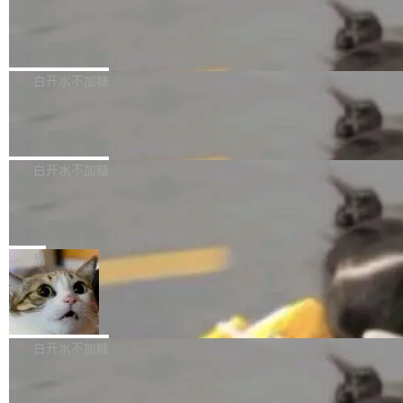
需确认、强制递归删除。17个小时后，运维人员
了一篇技术文章，详细拆解了三种让大模型在 G
语言理解能力，以及融合了高精度语音识别与深
发现异常并中止进程时，89TB数据已经没了。
PU 上跑得更省、更快的技术手段——KV cache
Pale Moon 34.3.2 发布，苍月浏览器
度语义理解能力，实现了语音识别能力的全面升
删掉的是AI游戏部门的全部开发文件，包括公司
量化、模型权重压缩、以及共享 KV cache 的完
级。 根据介绍，Hy ASR3.0preview 目标在于：
Pale Moon 34.3.2 现已发布，这是一个安全更
自研的多个文生3D和...
整性保护。效果是：吞吐量提升 41%，每 token
让语音识别不再只是听清，而是真正听懂。通过
新和少量网页兼容性修复版本。 Changes/fixe
白开水不加糖
成本降低 30%，精度不变。 FP8 省的不仅是显
先理解你的语境和意图，再把准确的文字直接给
s： 实现了URL.Parse()便捷功能 对浏览器内部
存 KV cache 是推理时最吃显...
到你。从“逐字转写、单点优化”演进为“理解语
PostgreSQL 18/19 新特性深度解读
函数添加了多项边界检查，以避免潜在的越界访
境、兼容场景、一键直出”。 Hy ASR 3.0 previe
问、下溢和溢出。（DiD） 修复了加载和解析内
演讲者分享了一个有趣的实践：面对 PG 18 已
w 不要求标准普通话，方言识别覆盖粤语、吴语
容提供的字体时出现的几个问题 为避免音频加
发布的 Release Notes，他利用 AI 工具（如 Co
白开水不加糖
等 10 大方言片区和 20 余个二级小片区。在开
载、处理和播放过程中可能出现的一系列错误，
pilot）对数千条 commit 日志进行自动分析，先
源评测集中，Hy ASR 3.0 preview 在多语种的
对音频采样频率设定了下限 采样率低于 8kHz
慕尼黑市政府为全职开源项目维护者提
让模型总结出三十余条潜在特性，再逐条要求生
WER（...
供资助
（通常被认为是 "telephone"/"walkie-talkie" 音
成详细解释和代码校验，最终筛选出对用户体感
"在过去大约 10 年的大部分时间里，libexpat 的
质的最低采样率）的音频格式将被拒绝 修复了 C
最强的若干项。对于尚未正式发版的 PG 19，则
维护工作一直与我的日常工作、家务、社交生活
局
SS 圆角虚线样式中可能存在的问题 如果表单中
通过拉取过去一年内（从 PG 18 Beta1 时间点
和休闲娱乐竞争时间。" 这是 libexpat 维护者 S
的图像元素不在同一个子树中，则它们将不再关
至今）的所有 commit，同样交由 AI 分析提炼。
Firefox 153.0.3 发布
ebastian Pipping 写在博客里的话。8 月 4 日，
联 加...
经过人工复核，准确度令人满意。这一方法也为
他宣布了一个新消息：从 2026 年 8 月 1 日起，
Firefox 153.0.3 现已发布，具体更新内容如
社区爱好者提供了高效跟踪新版本的思路。
他可以全职维护 libexpat 了，最长 6 个月。发
下： New Smart Window 包含多项增强功能：
白开水不加糖
工资的是慕尼黑市政府。 libexpat 是一个 C99
<ul> <li>现在建议列表会显示更多结果，方便用
编写的流式 XML 解析器，MIT 许可证。和 libx
Cloudflare Computer 开源：你的 Age
户查找历史记录和切换到已打开的标签页。（<a