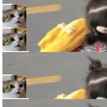
的一次系统性迭代，不仅在同一架构中贯通视觉
Ubuntu 正在把又一个核心系统包从 deb 转为 s
Harness 负责把能力落到真实环境中——调用工
理解、推理、生成与编辑，还仅以 8B-MoT 的轻
nap。这次是 hwctl——一个用来检查 Ubuntu
局
具、读写文件、管理上下文、处理错误、完成闭
量大小，将能力推进到4K、更精细的真实质感、
硬件认证状态的命令行工具。 Canonical 工程师
环。崔添翼招人的标...
更复杂的视觉控制和可持续迭代编辑。 相比 U
Dario Amodei 担心新人来 Anthropic
Alan Griffiths 在邮件列表中说得很直白：「hwc
只为金钱，不为使命
1，U1.5-Lite-Preview 在以下方向上带来了显著
tl 是一个 Ubuntu 专有的包，它和它的依赖项都
顶级 AI 研究员在两家公司之间来回跳，中间只
提升： 原生支持4K图像生成； 更精细的局部纹
是 Ubuntu 专有的，不会用在其他发行版上。」
隔了几天。 Lilian Weng 上周刚宣布因健康原因
局
理、细节与真实世界质感； 更准确的中英文文字
所以 deb 版本的受众实际上为零。既然只有 Ub
离开 Thinking Machines Lab，说自己作为联合
生成与复杂版式组织； 更稳定的图...
untu 用户在用，那用 snap 打包就没什么可纠结
FFmpeg 9.0 发布
创始人的角色「太累了」。几天后，The Inform
的。 从 deb 到 snap 的迁移路径 hwctl 是 rust-
ation 就曝出她将重回 OpenAI，负责递归自我
FFmpeg 9.0 现已发布，包含多项改进。官方更
hwlib 硬件 API 库的一部分，命令行工具负责查
改进方向的研究。她是 Thinking Machines 过
新日志列出的 9.0 版本主要更新内容如下： 扩
白开水不加糖
询 Ubuntu 的硬件认证数据库。...
去一年内第四个离开的联合创始人。 这家由前
展 AMF 色彩转换器 (vf_vpp_amf) 的 HDR 功能
OpenAI CTO Mira Murati 创立的公司，连创始
DeepSeek V4 Flash 单日消耗 8 万亿 t
MP4 muxer 中支持 LCEVC 音轨复用 Playdate
okens 登顶热搜
团队都留不住。 但 Thinking Machines 不是唯
视频编码器和多路复用器 添加 v360_vulkan filt
8 万亿 tokens。一天。一家公司的消耗。 Open
一在人才争夺战中失血的公司。六月，Google
er HE-AAC 960 解码 (DAB+) transpose_cuda
Code 在 X 上发帖：「DeepSeek Flash did 8T
局
连失两员大将：Noam Shazeer 去了 Op...
filter 添加 AMF Frame Rate Converter (vf_frc
tokens on August 1st. 5T of free usage + 3T
_amf) filter SMPTE 2094-50 元数据支持和直
NetBSD 11.0 正式发布
on OpenCode Go.」79.8 万次浏览，连带着 #
通 ProRes RAW VideoToolbox 硬件加速器 AP
DeepSeek一天消耗了8万亿# 上了微博热搜——
NetBSD 11.0 现已正式发布，这是 NetBSD 操
V ...
注意这是 OpenCode 一家的消耗。 OpenCode
作系统的第十八个主要版本。 自 NetBSD 10.1
白开水不加糖
是 Anomaly 出品的 AI 编程工具，套餐 10 美元/
以来的变化 更新亮点： 新增对 RISC-V 处理器