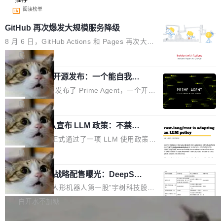
阅读榜单
GitHub 再次爆发大规模服务降级
8 月 6 日，GitHub Actions 和 Pages 再次大规
模服务降级，Actions 完全不可用超过 5 小时，
局
webhook 停发，连自托管 runner 也因调度层故
Prime Agent 开源发布：一个能自我改
障无法工作。Pages、Copilot code review、C
进的编程 Agent，ARC-AGI 3 超越人类
opilot coding agent 全部受影响。从检测到完全
Prime Intellect 发布了 Prime Agent，一个开源
专家基线
恢复，大约 12 小时。 这是 2026 年 8 月的第六
的编程 Agent Harness，核心设计围绕两个抽
局
起事故，其中四起与 AI/Copilot 服务相关。 Git
象：Recursive Language Model（RLM）和 C
Hub 员工 kdaigle 在 HN 讨论中贴出了一组数
Rust 项目团队宣布 LLM 政策：不禁
ontinual Harness。在 ARC-AGI 3 基准测试
止，但你要承认哪些代码不是你写的
据：2025 年全年 10 亿次 commit。现在，每周
上，Prime Agent + Opus 5 的组合达到了 95.
Rust 语言项目正式通过了一项 LLM 使用政策，
2.75 亿次，全年预计 140 亿次。GitHub...
5% RHAE Best@1，超过了 ARC 报告的人类专
覆盖 rust-lang/rust 单一仓库的代码贡献。这不
局
家基线 95.4%。 不是又一个 coding agent 包装
是项目级别的官方立场，目前由五个团队采纳，
器 Prime Agent 的架构和市面上大多数 coding
宇树科技 IPO 战略配售曝光：DeepSe
但它可能是主流开源项目中关于 AI 辅助贡献最
ek 获配 93.3 万股，锁定 36 个月
agent 有本质区别。大多数 agent harness 的设
细致的一份规则。 政策的核心只有一句话：LLM
8月6日晚间，“人形机器人第一股”宇树科技股份
计是基于早期模型的能力—...
可以用来分析、提炼、审阅、建议，但不能用来
有限公司披露IPO发行价格及战略配售结果，杭
白开水不加糖
创作。 具体来说，LLM 生成的代码可以提交，
州深度求索人工智能基础技术研究有限公司（De