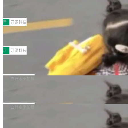
月。用户交了 10 美元，就能用 DeepSeek Flas
2026 ChinaJoy鸿蒙游戏增长臻享会举
架构的支持。NetBSD 11.0 是首个支持 64 位 R
办，鲸鸿动能系统呈现游戏行业解决方
h 随便写代码，按网友说法：「怎么使劲用也用
ISC-V 平台的稳定版本，涵盖一系列基于 StarFi
8月1日，2026 ChinaJoy期间，鸿蒙游戏增长臻
案
不完。」5T 来自免费额度，3T 来自 Go...
ve JH71XX 的设备，例如 VisionFive 2、PINE
享会在上海举办。鸿蒙生态的全场景智慧营销平
开
开源科技
64 STAR64，以及 QEMU。 增强了对 POSIX.1
台鲸鸿动能协同华为游戏中心，面向游戏行业开
-2024 和 C23 编程接口标准的兼容性。 compat
技嘉X3D系列再添新成员 B850 AORU
发者及生态伙伴，系统呈现了平台在游戏领域的
S ELITE X3D主板强化性能体验
_linux(8) 增强了对 Linux 系统调用的支持，包
完整能力版图——从IAP高价值用户的全周期经
面向AMD Ryzen X3D处理器玩家，技嘉X3D系
括 epoll（围绕 kqueue 实现）、POSIX 消息队
营、到IAA游戏的“买变一体”正循环、再到联运与
列主板阵容迎来新成员——B850 AORUS ELITE
开
开源科技
列、...
广告协同的全链路经营闭环，以及面向全球市场
X3D。作为面向主流高性能平台打造的全新主板
的出海增长布局。 华为终端云业务商业化销售负
Zadig v5.0 发布：AI 发布专员与 AI 审
产品，B850 AORUS ELITE X3D延续技嘉在X3
查专员上线
责人在开场致辞中表示，游戏开发者的核心诉求
D平台优化上的技术积累，旨在为游戏玩家带来
我们团队这几天最大的卡点不是 AI 写得不够
已不再是“多一个投放渠道”，而是一套能够持续
更稳定、更高效的装机选择。 B850 AORUS ELI
好，是 AI 写得太好了。 好到审查排期从两天的
白开水不加糖
驱动增长的体系。截至目前，搭载HarmonyOS
TE X3D基于AMD AM5平台打造，支持AMD Ry
活儿拖成了五天。PR 一堆起来没人敢合，发布
6的终端设备已突破7000万台，注册开发者数量
zen 9000/8000/7000系列处理器，并针对X3D
Dgraph v25.4.0 发布，具有图形后端的
窗口推了又推。好到合进 main 分支的代码，我
已突破 1100 万。随着鸿蒙生态汇聚越来越多的
原生 GraphQL 数据库
处理器特性进行平台级优化。其搭载X3D鸡血模
们自己都没看完。 这事不是个例。GitLab 调研
Dgraph 是一个水平可扩展的分布式 GraphQL
高质量游戏...
式2.0，可根据不同使用场景释放处理器潜力，
过 1528 名开发者，85% 说 AI 把瓶颈从写代码
数据库，有一个图形后端。作为一个原生的 Gra
白开水不加糖
帮助玩家在游戏与高负载应用中获得更充分的性
转移到了审代码。 写代码有人替你干了。但审代
phQL 数据库，它严格控制数据在磁盘上的排列
能表现。 在核心规格方面，B850 AO...
码、把关发版这两道关，还得靠人肉扛。 V5.0
竹知了：一个零依赖的单文件 HTML，
方式，以优化查询性能和吞吐量，减少集群中的
把儿时竹蝉玩具搬进浏览器
想让 AI 一起盯。
磁盘寻道和网络调用。 Dgraph v25.4.0 现已发
竹知了（zhuzhiliao）是那种小时候路边摊上几