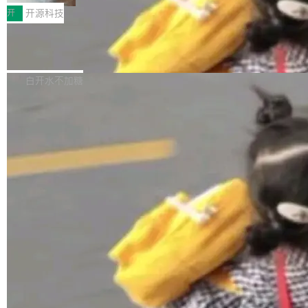
更可靠地端到端完成复杂任务，输出值得信赖的
天 MiniMax H3 从架构到许可都摆上台面了。一
开测试。国家超算互联网正式上线 DeepSeek-V
开
开源科技
成果。 全球开发者都可通过千问 AI 平台获得 Q
个模型，三个模块，两个开源。 H3 由三个模块
4-Flash 正式版（DeepSeek-V4-Flash-0731）
wen3.8 的 API 服务：国内每百万 Tok...
组成：H3-Context-IR 负责多模态指令理解和编
Docker 29.7.1 发布
模型 API 调用服务和模型文件。 DeepSeek-V4-
排（闭源，提供 API）；H3-Base 是核心生成模
Flash-0731 经过大量后训练工作，智能体能力
Docker 29.7.1 现已发布，具体更新内容如下：
型，33B 参数，负责 768p 音视频生成（开
大幅增强，指令遵循能力大幅增强。在多项基准
Bug fixes and enhancements 修复了一个回归
白开水不加糖
源）；H3-Regenerate-2K 负责 in-context 重新
测试中，DeepSeek-V4-Flash 正式版性能可与
问题，该问题导致无法拉取图层中包含缺少明确
生成 2K ...
当前最强的闭源模型相媲美。 超算互联网现面向
父目录条目的目录的图像。moby/moby#53260
企业和开发者提供 DeepSeek-V4-Flash-0731
修复了一个回归问题，即CopyToContainer会拒
加载更多
模型 API 调用服务，用户无需繁琐环境配置，一
绝遍历绝对符号链接的容器路径，例如/var/run -
键接入即可快速调用，为各行业用户提供高性
> /run。moby/moby#53261 如需查看此版本中
能、安...
的所有拉取请求和更改，可参阅： docker/cli, 2
9.7.1 milestone moby/moby, 29.7.1 milestone
更新说明：https://github.com/moby/...