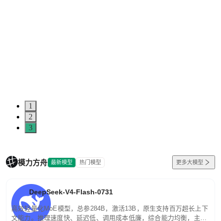
1
2
3
模力方舟
最新模型
热门模型
更多大模型
DeepSeek-V4-Flash-0731
高效轻量化MoE模型，总参284B，激活13B，原生支持百万超长上下
文能力。推理速度快、延迟低、调用成本低廉，综合能力均衡，主打