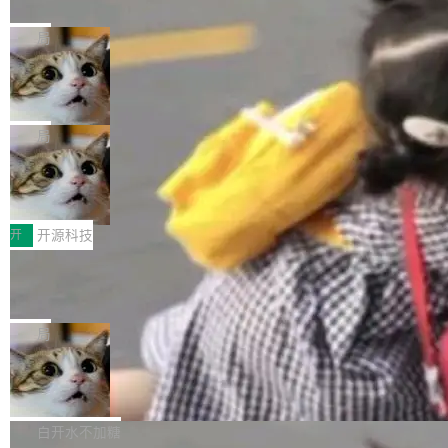
nt 需要一台电脑，而不是一个容器
ml2 一样，它是世界上使用最广泛的 XML 解析
href="https://bugzilla.mozilla.org/show_bug.c
Cloudflare 开源了名为 @cloudflare/computer
库之一。你的操作系统、浏览器、无数的基础设
gi?id=2019042">Bug&nbsp;2019042</a>）</l
的 npm 包。项目的核心论点是：容器不适合 Ag
局
施软件，很可能都在用它。而过去十年，维护它
i> <li>现在，助手可以直接使用 Exa 的网络搜索
ent 计算。真正适合的，是 Isolate。 Cloudflare
的人一直在用业余...
OpenAI 公开邮件和聊天记录回应苹果
结果回答问题，而无需将问题转交给搜索引擎。
工程师在这件事上没什么可谦虚的——他们用 W
诉讼，称“Apple is getting this wron
（<a href="https://bugzilla.mozilla.org/show_
orkers 跑了十年 Isolate。用 CEO Matthew Pri
上个月，苹果一纸诉状把 OpenAI 告上法庭，指
g”
bug.cgi?id=204...
nce 的话说：「我们一生都在用 Isolate 运行代
控其挖角苹果前员工并窃取商业秘密。苹果的诉
局
码，而 AI Agent 不需要容器，它们需要的是 Iso
状把 OpenAI 描述成一个系统性地从前东家挖
HUAWEI MatePad Edge上架WorkBu
late。」 容器为什么不合适 容器的问题在于启动
人、套取机密信息的对手。 OpenAI 没发律师
ddy鸿蒙PC版，说话就能干活的AI办公
和销毁都太重了。一个 Agent 要执行的任务可能
函，也没选择庭外沉默。它在官网贴了一篇博
全能AI工作台WorkBuddy鸿蒙PC版上架HUAWE
搭子
只需要几毫秒的 CPU 时间，但容器从冷启动到
文，标题只有六个字：Apple is getting this wro
I MatePad Edge应用市场，直接下载即可使
开
开源科技
就绪要花数秒。如果未来有十...
ng。 然后，它把邮件往来和 iMessage 聊天记
用，与鸿蒙电脑上的体验一致。值得一提的是，
录全贴了出来。 他发错人了 苹果外部律师 Gabr
FFmpeg 9.0 发布：代号“Lei”，以此纪
这是目前市面上唯一支持平板接入WorkBuddy P
念中国开发者雷霄骅
iel Gross 来自 Weil 律所，2 月 23 日下午 5:53
C版的产品，搭载“人机双写”重磅功能——你写
全球知名开源多媒体框架 FFmpeg 今天正式发
给 OpenAI 总法律顾问 Che Chang 发了封邮
你的，AI写AI的，同屏协作互不干扰。一句话让
布了 9.0 版本。这个版本除了带来新一代音视频
局
件，附了一封长信，要求 OpenAI 配合调查前苹
AI帮你干活，现在开启全新体验！ 温馨提示：
处理能力和硬件加速支持之外，还有一个特殊之
果员工带走机密信...
体验WorkBuddy鸿蒙PC版前，请将 HUAWEI M
亚马逊成本失控：AI 写代码烧掉 1215
处：FFmpeg 9.0 的代号是“Lei”。 这个名字，
万元，超预算 860%
atePad Edge 升级至 HarmonyOS 6.1.0.135S
来自中国开发者雷霄骅（Lei Xiaohua）。 对于
外媒近日曝光了亚马逊的多份内部报告显示，AI
P9 patch03及以上版本。 *升级路径：设置 > 搜
很多中国音视频开发者而言，这个名字并不陌
导致公司在多个项目上超支。《金融时报》报道
白开水不加糖
索“软件更新” > 检查更新，即可搜索新版本，下