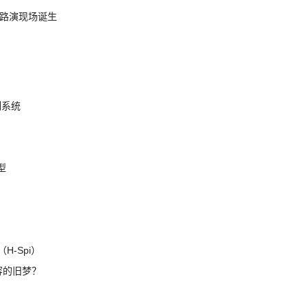
nt 路演现场诞生
制系统
模型
H-Spi）
兼容的旧梦？