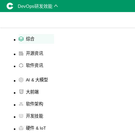
DevOps研发效能
综合
开源资讯
软件资讯
AI & 大模型
大前端
软件架构
开发技能
硬件 & IoT