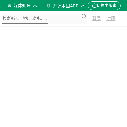
媒体矩阵
开源中国APP
切换老版本
登录
注册