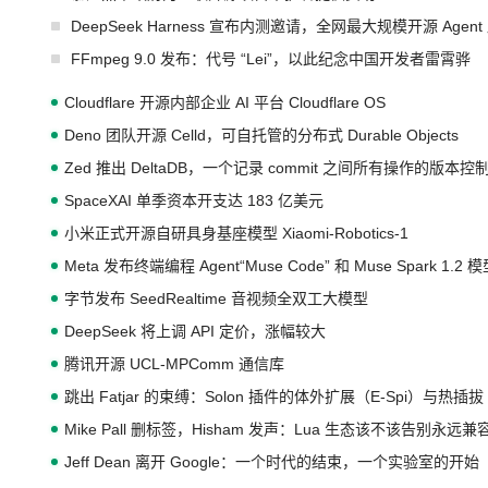
DeepSeek Harness 宣布内测邀请，全网最大规模开源 Age
FFmpeg 9.0 发布：代号 “Lei”，以此纪念中国开发者雷霄骅
Cloudflare 开源内部企业 AI 平台 Cloudflare OS
Deno 团队开源 Celld，可自托管的分布式 Durable Objects
Zed 推出 DeltaDB，一个记录 commit 之间所有操作的版本控
SpaceXAI 单季资本开支达 183 亿美元
小米正式开源自研具身基座模型 Xiaomi-Robotics-1
Meta 发布终端编程 Agent“Muse Code” 和 Muse Spark 1.2 
字节发布 SeedRealtime 音视频全双工大模型
DeepSeek 将上调 API 定价，涨幅较大
腾讯开源 UCL-MPComm 通信库
跳出 Fatjar 的束缚：Solon 插件的体外扩展（E-Spi）与热插拔（
Mike Pall 删标签，Hisham 发声：Lua 生态该不该告别永远
Jeff Dean 离开 Google：一个时代的结束，一个实验室的开始