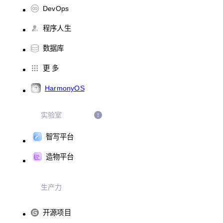
DevOps
程序人生
数据库
更 多
HarmonyOS
实验室
智写平台
造物平台
生产力
开源项目