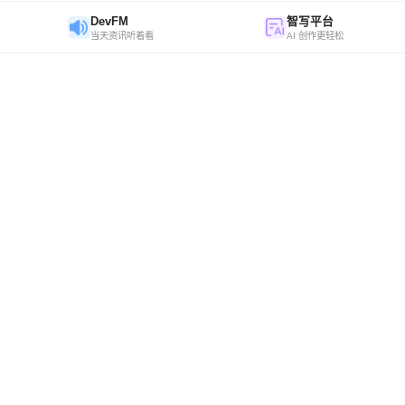
DevFM
智写平台
当天资讯听着看
AI 创作更轻松