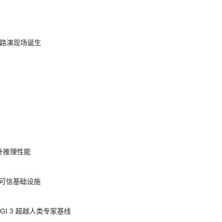
nt 路演现场诞生
提升推理性能
态的可信基础设施
AGI 3 超越人类专家基线