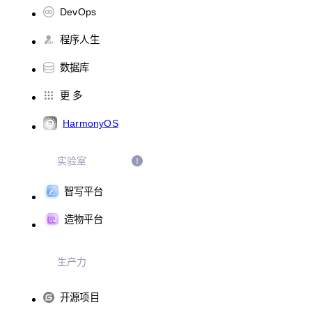
DevOps
程序人生
数据库
更 多
HarmonyOS
实验室
智写平台
造物平台
生产力
开源项目