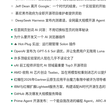
Jeff Dean 离开 Google：一个时代的结束，一个实验室的开始
慕尼黑市政府为全职开源项目维护者提供资助
DeepSeek Harness 宣布内测邀请，全网最大规模开源 Age
任意网页划词 AI 问答：不用切换标签页的效率秘诀
为什么要开发又一个 AI 浏览器插件
🔥 Hot-Plug 实战：运行期管理 Solon 插件
OpenAI 宣布为 GPT-5.6 Sol 调优，并让免费用户无限用 Luna
许多顶级实验室的人现在几乎不读论文了
xAI 前工程师评现代 AI 领域最重要 Top3 开源项目
AMD 收购 AI 芯片创企 Taalas，旨在将模型权重刻进芯片以
红帽在2026年Gartner云原生应用平台魔力象限中被评为领导者
IBM与红帽扩展Lightwell服务方案，构建适配AI时代开源生
GitHub 再次爆发大规模服务降级
Prime Agent 开源发布：一个能自我改进的编程 Agent，ARC-