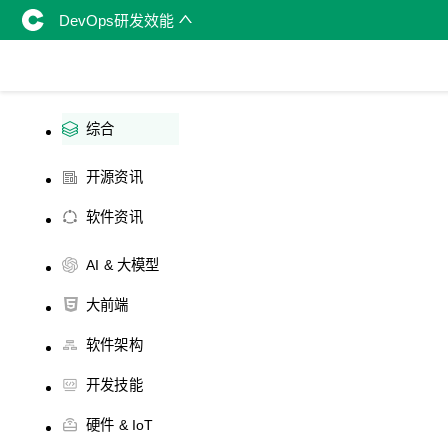
DevOps研发效能
综合
开源资讯
软件资讯
AI & 大模型
大前端
软件架构
开发技能
硬件 & IoT