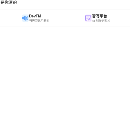
不是你写的
DevFM
智写平台
当天资讯听着看
AI 创作更轻松