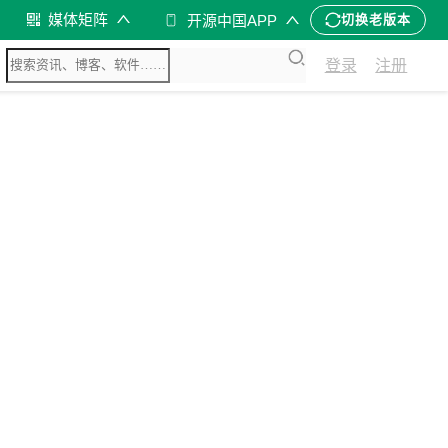
媒体矩阵
开源中国APP
切换老版本
登录
注册