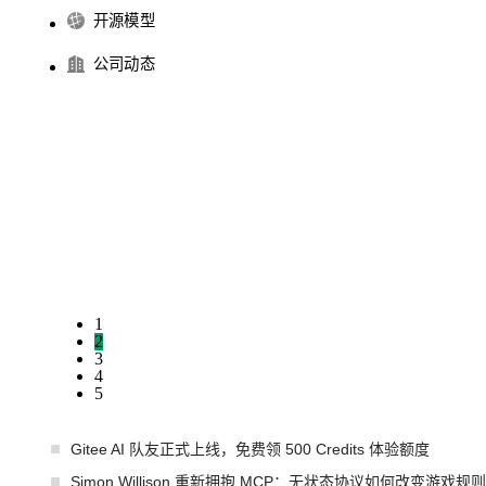
开源模型
公司动态
1
2
3
4
5
Gitee AI 队友正式上线，免费领 500 Credits 体验额度
Simon Willison 重新拥抱 MCP：无状态协议如何改变游戏规则