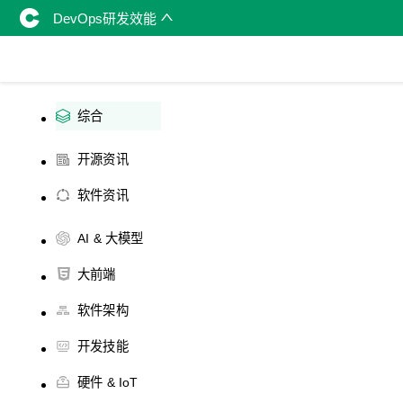
DevOps研发效能
综合
开源资讯
软件资讯
AI & 大模型
大前端
软件架构
开发技能
硬件 & IoT