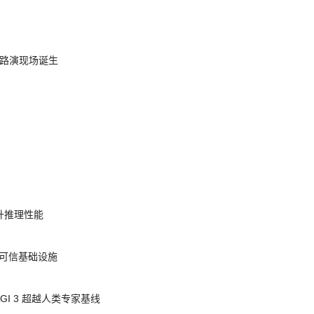
nt 路演现场诞生
提升推理性能
态的可信基础设施
AGI 3 超越人类专家基线