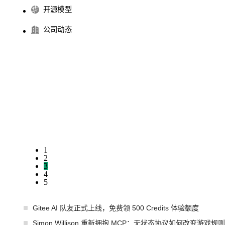
开源模型
公司动态
1
2
3
4
5
Gitee AI 队友正式上线，免费领 500 Credits 体验额度
Simon Willison 重新拥抱 MCP：无状态协议如何改变游戏规则