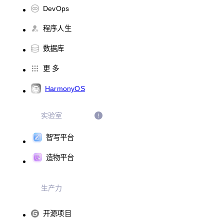
DevOps
程序人生
数据库
更 多
HarmonyOS
实验室
智写平台
造物平台
生产力
开源项目