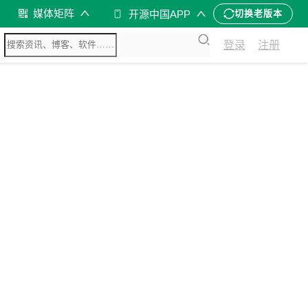
媒体矩阵
开源中国APP
切换老版本
登录
注册