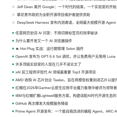
Jeff Dean 离开 Google：一个时代的结束，一个实验室的开始
慕尼黑市政府为全职开源项目维护者提供资助
DeepSeek Harness 宣布内测邀请，全网最大规模开源 Age
任意网页划词 AI 问答：不用切换标签页的效率秘诀
为什么要开发又一个 AI 浏览器插件
🔥 Hot-Plug 实战：运行期管理 Solon 插件
OpenAI 宣布为 GPT-5.6 Sol 调优，并让免费用户无限用 Luna
许多顶级实验室的人现在几乎不读论文了
xAI 前工程师评现代 AI 领域最重要 Top3 开源项目
AMD 收购 AI 芯片创企 Taalas，旨在将模型权重刻进芯片以
红帽在2026年Gartner云原生应用平台魔力象限中被评为领导者
IBM与红帽扩展Lightwell服务方案，构建适配AI时代开源生
GitHub 再次爆发大规模服务降级
Prime Agent 开源发布：一个能自我改进的编程 Agent，ARC-