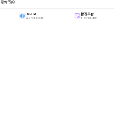
不是你写的
DevFM
智写平台
当天资讯听着看
AI 创作更轻松