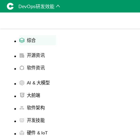
DevOps研发效能
综合
开源资讯
软件资讯
AI & 大模型
大前端
软件架构
开发技能
硬件 & IoT