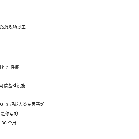
nt 路演现场诞生
提升推理性能
态的可信基础设施
AGI 3 超越人类专家基线
不是你写的
 36 个月