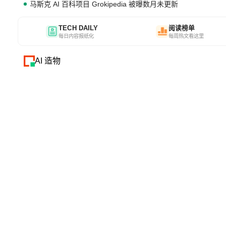
马斯克 AI 百科项目 Grokipedia 被曝数月未更新
TECH DAILY
阅读榜单
每日内容报纸化
每周热文看这里
AI 造物