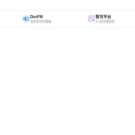
DevFM
智写平台
当天资讯听着看
AI 创作更轻松