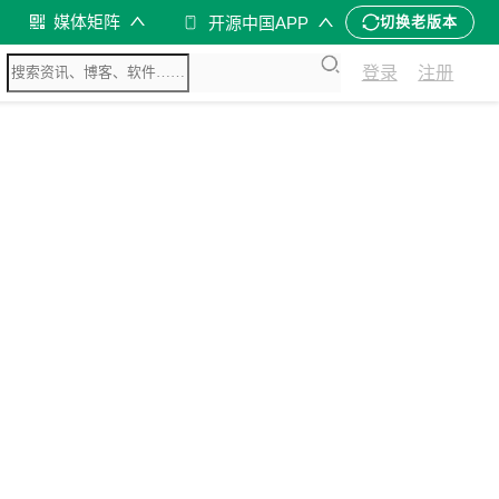
媒体矩阵
开源中国APP
切换老版本
登录
注册