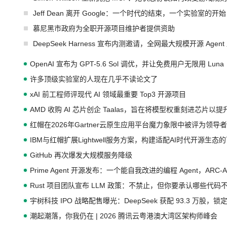
Jeff Dean 离开 Google：一个时代的结束，一个实验室的开始
慕尼黑市政府为全职开源项目维护者提供资助
DeepSeek Harness 宣布内测邀请，全网最大规模开源 Age
OpenAI 宣布为 GPT-5.6 Sol 调优，并让免费用户无限用 Luna
许多顶级实验室的人现在几乎不读论文了
xAI 前工程师评现代 AI 领域最重要 Top3 开源项目
AMD 收购 AI 芯片创企 Taalas，旨在将模型权重刻进芯片以
红帽在2026年Gartner云原生应用平台魔力象限中被评为领导者
IBM与红帽扩展Lightwell服务方案，构建适配AI时代开源生
GitHub 再次爆发大规模服务降级
Prime Agent 开源发布：一个能自我改进的编程 Agent，ARC-
Rust 项目团队宣布 LLM 政策：不禁止，但你要承认哪些代码
宇树科技 IPO 战略配售曝光：DeepSeek 获配 93.3 万股，锁定
潮起潮落，你我仍在 | 2026 腾讯云粤港澳大湾区架构师峰会