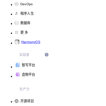
DevOps
程序人生
数据库
更 多
HarmonyOS
实验室
智写平台
造物平台
生产力
开源项目