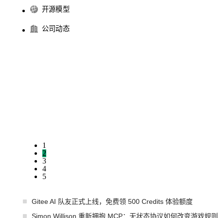
开源模型
公司动态
1
2
3
4
5
Gitee AI 队友正式上线，免费领 500 Credits 体验额度
Simon Willison 重新拥抱 MCP：无状态协议如何改变游戏规则