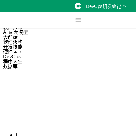
DevOps研发效能
综合
开源资讯
软件资讯
AI & 大模型
大前端
软件架构
开发技能
硬件 & IoT
DevOps
程序人生
数据库
1