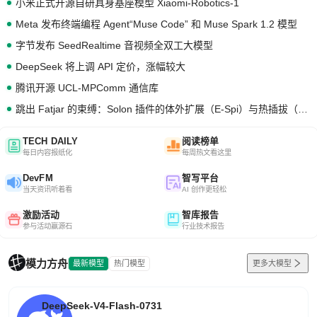
小米正式开源自研具身基座模型 Xiaomi-Robotics-1
Meta 发布终端编程 Agent“Muse Code” 和 Muse Spark 1.2 模型
字节发布 SeedRealtime 音视频全双工大模型
DeepSeek 将上调 API 定价，涨幅较大
腾讯开源 UCL-MPComm 通信库
跳出 Fatjar 的束缚：Solon 插件的体外扩展（E-Spi）与热插拔（H-Spi）
TECH DAILY
阅读榜单
每日内容报纸化
每周热文看这里
DevFM
智写平台
当天资讯听着看
AI 创作更轻松
激励活动
智库报告
参与活动赢源石
行业技术报告
模力方舟
最新模型
热门模型
更多大模型
DeepSeek-V4-Flash-0731