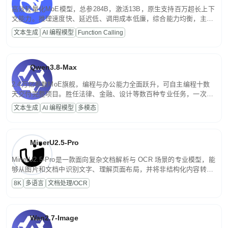
高效轻量化MoE模型，总参284B，激活13B，原生支持百万超长上下
文能力。推理速度快、延迟低、调用成本低廉，综合能力均衡，主打
高并发、轻量化任务，适合日常对话、内容创作、基础 RAG、批量
文本生成
AI 编程模型
Function Calling
文案处理等普惠刚需场景。
Qwen3.8-Max
2.4万亿参数MoE旗舰，编程与办公能力全面跃升，可自主编程十数
天交付完整项目。胜任法律、金融、设计等数百种专业任务，一次对
话端到端交付生产级成果。原生视觉理解贯穿规划、执行与验证全流
文本生成
AI 编程模型
多模态
程，支持超长文档与长视频的深度语义解析。长程任务中自主规划与
闭环迭代，持续进化。
MinerU2.5-Pro
MinerU2.5-Pro是一款面向复杂文档解析与 OCR 场景的专业模型，能
够从图片和文档中识别文字、理解页面布局，并将非结构化内容转换
为便于存储、检索和二次处理的结构化结果。
8K
多语言
文档处理/OCR
Wan2.7-Image