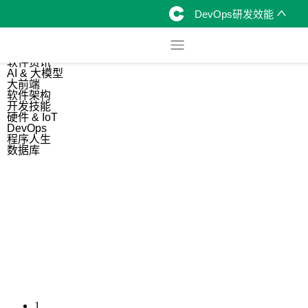
DevOps研发效能
综合
开源资讯
软件资讯
AI & 大模型
大前端
软件架构
开发技能
硬件 & IoT
DevOps
程序人生
数据库
1