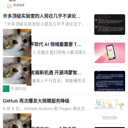
阅读榜单
许多顶级实验室的人现在几乎不读论文
了
「许多顶级实验室的人现在几乎不读论文了，而
且他们认为 ICLR/ICML/NeurIPS 充斥着大量过
局
度宣传和欺诈。」 OpenAI 研究员 Keller Jorda
xAI 前工程师评现代 AI 领域最重要 Top
n 这条推文引发了广泛讨论。他不是在说风凉
3 开源项目
话，他是说出了一个圈内人尽皆知但很少公开捅
Flash Attention 2 可能比我们所有人都活得久。
破的事实。 Jordan 随后补充了一句软化声明：
这句话不是来自某个技术博客，而是出自 Hieu
局
「我不认为这些会议上大部分论文都在过度宣传
Pham 的一条推文。Hieu Pham 是谁？他是 xAI
或造假。问题是，作为读者，如果你筛选出那些
共商智能硬件发展新机遇 开源鸿蒙智能
的早期工程师之一，在 Grok 训练基础设施团队
硬件开发者日杭州站即将举行
看起来最令人兴奋的论文，那它们大部分都是过
工作过。近日他在 X 上发了一条帖子，列出了他
随着万物智联加速深入千行百业，智能硬件正从
度宣传的。」 这才是真正的痛点。不是所有论文
认为现代 AI 领域最重要的三个开源项目。 第一
单点设备迈向智能化、网联化、协同化发展。作
开
开源科技
都有问题，是最吸引眼球的那批论文最有问题。
个名字毫无悬念：Flash Attention 2。 Hieu 的
为面向全场景、跨终端的分布式操作系统，开源
他引用的帖子来自 Mathew Shen，一位 ICLR 2
理由很具体。FA 系列不需要解释，但 FA2 是他
GitHub 再次爆发大规模服务降级
鸿蒙通过统一技术底座和分布式能力，为不同类
026 的读者：「看了篇 ...
认为最重要的一个——复杂度恰到好处，刚好能
型智能设备的开发、连接与互联提供关键支撑，
8 月 6 日，GitHub Actions 和 Pages 再次大规
驱动你去学 CuTe，但还没被那些"邪恶的" Hopp
也为产业链企业探索产品创新与商业增长打开新
模服务降级，Actions 完全不可用超过 5 小时，
局
er++ 优化所淹没，足够容易修改和适配。 更关
的空间。 8月14日，开源鸿蒙智能硬件开发者日
webhook 停发，连自托管 runner 也因调度层故
键的是 FA2 的持久性...