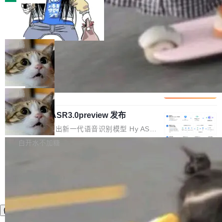
装完即用。 开源地址：Gitee · GitCode · GitHu
体。企业级代码仓库通常包含数十万乃至数百万
b 安装 支持 Java 8+（8~26）、macOS / Linu
一条“删库”命令跑 17 小时，算法工程
个文件，其规模远超单次模型调用可承载的上下
师删光 89TB 数据只为干私活
x / Windows / Harmony PC。 # macOS / Linu
文窗口。随着项目规模的持续扩张与代码历史的
最高人民检察院8月4日公布了一起案件：北京一
x / Harmony PC curl -fsSL https://solon.noea
不断累积，代码仓中的模块关系、接口契约、业
名90后算法工程师王某，为了给自己接的私活腾
局
r.org/solon...
务逻辑等关键信息往往分散于数十乃至数百个文
服务器空间，删光了公司AI游戏部门的全部核心
件之中，形成高度复杂的知识关联网络。传统的
Cloudflare 分享推理优化实践：KV ca
数据。 王某2024年1月入职东城区某科技公司AI
che 量化 + 权重压缩，吞吐量提升 4
代码检索手段（如关键词匹配、目录遍历）仅能
短剧部门，有互联网大厂背景。在公司内部架构
Kimi 和 GLM 是当前最强的大模型系列之一，但
1%，成本降 30%
在语法层面完成文本定位，难以触及代码的语义
调整期间，部门三次通知全员将数据从A集群迁
它们有一个共同的问题：太吃显存了。月之暗面
局
内涵与结构关联，导致开发者使用代码智能体在
移到B集群，王某都回复了"收到"。 他没有迁移
的 Kimi K 系列和智谱的 GLM 都是长上下文、M
理解大规模代码仓时面临显著"代码仓理解"瓶
数据。2024年9月3日下午4点，他使用此前登录
腾讯混元 Hy ASR3.0preview 发布
oE 架构的大模型，好用到让人上瘾，但 GPU 显
颈。 代码仓深度理解服务（以下简称" CodeBas
的账号密码进入A集群，输入了一条被程序员圈
存永远不够用。 Cloudflare 的 Workers AI 团队
腾讯混元正式推出新一代语音识别模型 Hy ASR
e深度理解服务"）是华为云码道（CodeA...
称为"删库跑路"的命令——最高管理员权限、无
一直在跑这些模型的推理。他们在官方博客上发
3.0preview。基于最新一代大语言模型 Hy3 的
白开水不加糖
需确认、强制递归删除。17个小时后，运维人员
了一篇技术文章，详细拆解了三种让大模型在 G
语言理解能力，以及融合了高精度语音识别与深
发现异常并中止进程时，89TB数据已经没了。
PU 上跑得更省、更快的技术手段——KV cache
度语义理解能力，实现了语音识别能力的全面升
删掉的是AI游戏部门的全部开发文件，包括公司
量化、模型权重压缩、以及共享 KV cache 的完
级。 根据介绍，Hy ASR3.0preview 目标在于：
自研的多个文生3D和...
整性保护。效果是：吞吐量提升 41%，每 token
让语音识别不再只是听清，而是真正听懂。通过
成本降低 30%，精度不变。 FP8 省的不仅是显
先理解你的语境和意图，再把准确的文字直接给
存 KV cache 是推理时最吃显...
到你。从“逐字转写、单点优化”演进为“理解语