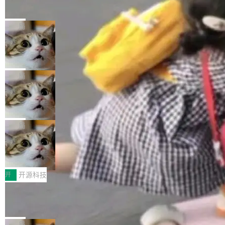
的帖子在 Reddit 火了
式”为主题，直面AI从实验室走向规模化产业落地
有一种东西，一旦用过就回不去了。Alex Fedos
的核心质量命题。会上，《2026智能研发生产力
eev 管它叫"软件设计的基石"。 他说的东西不新
局
工具选型手册》发布，Testin云测的Testin XAge
鲜——代数数据类型（ADT），尤其是和类型
nt智能测试系统入选AI测试领域代表产品。对CI
Cloudflare 开源内部企业 AI 平台 Clou
（sum type）。但他说清楚了一件事：这不是类
dflare OS
O而言，这提示了一个转变：AI测试正在从效率
型系统的学术体操，是日常编码的思维方式。 文
Cloudflare 发布了一个开源项目 Cloudflare O
工具升级为企业的质量基础设施。 CIO面对的新
章从一个简单的例子切入。一个网站的深色主题
S。如果你只看官方博客，你会觉得这是又一
局
现实 过去两年，CIO们的焦虑清单上多了两项：
设置，如果用布尔值 + 可空字段来表示——bool
个"AI 知识库 + 聊天机器人"——每个大厂都在
一是如何让大模型和智能体应用安全地从PoC走
ean 表示是否可切换，nullable 的默认模式、浅
Deno 团队开源 Celld，可自托管的分
做，没什么新鲜的。 但 Kenton Varda 在 Twitte
向生产，二是如何让测试团队跟得上AI应用...
布式 Durable Objects
色方案、深色方案——会产生大量无意义的组
r 上把事情说清楚了： 今天我们发布了 Cloudfla
Ryan Dahl 领导的 Deno 团队推出了最新开源项
合。方案缺了、配置冲突了、全 null 了。要知道
re OS，一个带连接器的聊天机器人，跟其他所
目 Celld，一个能在自己机器上运行 Cloudflare
局
哪些组合有效，作者说，你得靠"文档、校验、或
有科技公司做的一样。只不过，实际上它不一
Workers 和 Durable Objects 的守护进程。 设
者部落知识"。 换个写法。Rust 的 enum，两个
鲁大师7月新机性能/流畅/AI榜：vivo夺
样。这是 Sandstorm.io 的重制版，我十年前的
计思路很直接：每个对象是一个独立的 SQLite
变体：Switchable...
性能、流畅双第一，三星Galaxy Z系列
那个创业公司。不同的是，这次它构建在 Cloudf
数据库，按名称寻址，复制到你自己的 S3 兼容
2026年7月的手机市场，由于存储等硬件成本暴
新折叠缺席
lare Workers 上——我花了九年时间搭建的平台
存储库里。节点之间只通过这个存储库协调——
增，手机厂商的日子也不好过啊，新机速度明显
开
开源科技
——并且深度集成了 AI。这基本上是我十年秘密
没有控制平面，没有共识协议。每个对象自带一
放缓，因此硝烟味淡了许多。新机参数规格除开
计划的顶峰。 十年前，Ken...
Zed 推出 DeltaDB，一个记录 commit
个小型数据库，应用天然按分片构建，单个数据
高价的三星折叠（三星Galaxy Z Fold8 Ultra / Z
之间所有操作的版本控制系统
库的竞争和爆炸半径问题在设计层面就被消除
Fold8 / Z Flip8）外，其余要么是中低端机器，
Zed 编辑器团队发布了新项目——DeltaDB，一
了。 闲置的 cell 会休眠到几乎不占资源。当 cel
例如iQOO Z11i、REDMI Note 17、REDMI No
个在 git commit 之间记录每一次编辑操作的版
局