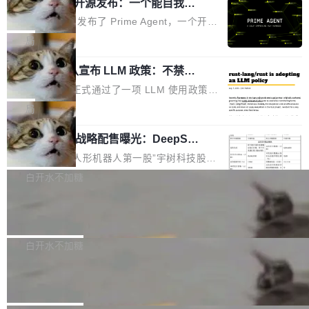
（OHDD：OpenHarmony Hardware Develope
Prime Agent 开源发布：一个能自我改
障无法工作。Pages、Copilot code review、C
进的编程 Agent，ARC-AGI 3 超越人类
r Day）将在杭州启航。活动面向智能硬件产业
opilot coding agent 全部受影响。从检测到完全
Prime Intellect 发布了 Prime Agent，一个开源
专家基线
链企业和开发者，邀请行业专家与资深技术顾
恢复，大约 12 小时。 这是 2026 年 8 月的第六
的编程 Agent Harness，核心设计围绕两个抽
局
问，围绕开源鸿蒙技术能力、设备适配、芯片适
起事故，其中四起与 AI/Copilot 服务相关。 Git
象：Recursive Language Model（RLM）和 C
配、功耗与稳定性调优、兼容性测评及统一互联
Hub 员工 kdaigle 在 HN 讨论中贴出了一组数
Rust 项目团队宣布 LLM 政策：不禁
ontinual Harness。在 ARC-AGI 3 基准测试
等内容展开系统讲解和实战交流，帮助企业进一
止，但你要承认哪些代码不是你写的
据：2025 年全年 10 亿次 commit。现在，每周
上，Prime Agent + Opus 5 的组合达到了 95.
Rust 语言项目正式通过了一项 LLM 使用政策，
步了解开源鸿蒙在智能...
2.75 亿次，全年预计 140 亿次。GitHub...
5% RHAE Best@1，超过了 ARC 报告的人类专
覆盖 rust-lang/rust 单一仓库的代码贡献。这不
局
家基线 95.4%。 不是又一个 coding agent 包装
是项目级别的官方立场，目前由五个团队采纳，
器 Prime Agent 的架构和市面上大多数 coding
宇树科技 IPO 战略配售曝光：DeepSe
但它可能是主流开源项目中关于 AI 辅助贡献最
ek 获配 93.3 万股，锁定 36 个月
agent 有本质区别。大多数 agent harness 的设
细致的一份规则。 政策的核心只有一句话：LLM
8月6日晚间，“人形机器人第一股”宇树科技股份
计是基于早期模型的能力—...
可以用来分析、提炼、审阅、建议，但不能用来
有限公司披露IPO发行价格及战略配售结果，杭
白开水不加糖
创作。 具体来说，LLM 生成的代码可以提交，
州深度求索人工智能基础技术研究有限公司（De
但必须满足五个条件：预先安排、非关键、高质
Docker 29.7.2 发布
epSeek）获配93.3399万股，按150.8元/股发行
量、充分测试、充分审查，并且必须披露。LLM
价格计算，认购金额约1.41亿元，股份锁定期为
Docker 29.7.2 现已发布，具体更新内容如下：
不得生成涉及安全性的关键变更，除非作者本身
36个月。 公告显示，本次宇树科技战略配售对
Bug fixes and enhancements 修复多次传递同
白开水不加糖
就是领域专家。即使如此，政策也"强烈不建
象主要包括长期投资机构、与公司业务具有战略
一环境变量时，docker service create和docker
议"这么做。 对于不披露的情况，审核者可以直
Apache Fluss 毕业成为顶级项目
合作关系或长期合作愿景的大型企业、科创板保
service update会发生 panic 的问题。docker/cl
接关闭 PR，无需解释。 政策作者 Jynn Ne...
荐人跟投子公司，以及公司高级管理人员和核心
i#7145 修复了 Docker Engine 29.7.0 中引入的
今年 7 月，Apache Fluss 的毕业提案在 Apach
员工参与设立的专项资产管理计划。其中，Dee