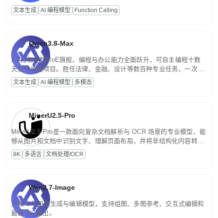
高并发、轻量化任务，适合日常对话、内容创作、基础 RAG、批量
文本生成
AI 编程模型
Function Calling
文案处理等普惠刚需场景。
Qwen3.8-Max
2.4万亿参数MoE旗舰，编程与办公能力全面跃升，可自主编程十数
天交付完整项目。胜任法律、金融、设计等数百种专业任务，一次对
话端到端交付生产级成果。原生视觉理解贯穿规划、执行与验证全流
文本生成
AI 编程模型
多模态
程，支持超长文档与长视频的深度语义解析。长程任务中自主规划与
闭环迭代，持续进化。
MinerU2.5-Pro
MinerU2.5-Pro是一款面向复杂文档解析与 OCR 场景的专业模型，能
够从图片和文档中识别文字、理解页面布局，并将非结构化内容转换
为便于存储、检索和二次处理的结构化结果。
8K
多语言
文档处理/OCR
Wan2.7-Image
万相 2.7 图像生成与编辑模型，支持组图、多图参考、交互式编辑和
最高 2K 输出。