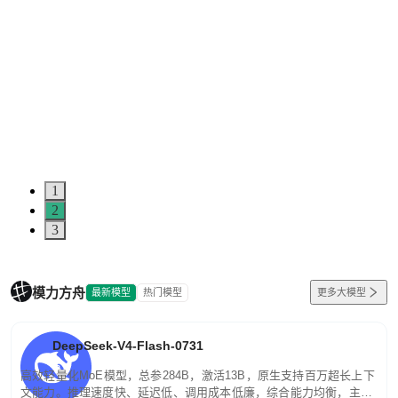
1
2
3
模力方舟
最新模型
热门模型
更多大模型
DeepSeek-V4-Flash-0731
高效轻量化MoE模型，总参284B，激活13B，原生支持百万超长上下
文能力。推理速度快、延迟低、调用成本低廉，综合能力均衡，主打