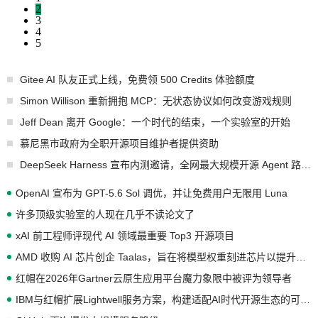
2
3
4
5
Gitee AI 队友正式上线，免费领 500 Credits 体验额度
Simon Willison 重新拥抱 MCP：无状态协议如何改变游戏规则
Jeff Dean 离开 Google：一个时代的结束，一个实验室的开始
慕尼黑市政府为全职开源项目维护者提供资助
DeepSeek Harness 宣布内测邀请，全网最大规模开源 Agent 路演现场诞生
OpenAI 宣布为 GPT-5.6 Sol 调优，并让免费用户无限用 Luna
许多顶级实验室的人现在几乎不读论文了
xAI 前工程师评现代 AI 领域最重要 Top3 开源项目
AMD 收购 AI 芯片创企 Taalas，旨在将模型权重刻进芯片以提升推理性能
红帽在2026年Gartner云原生应用平台魔力象限中被评为领导者
IBM与红帽扩展Lightwell服务方案，构建适配AI时代开源生态的可信基础设施