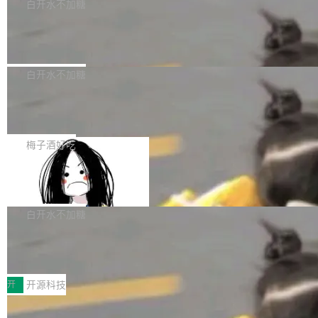
一个回归问题，该问题导致拉取镜像时会拒绝包
e 孵化器项目管理委员会（IPMC）投票中获得
白开水不加糖
pSeek作为与宇树科技具备战略合作关系的企
含绝对 hardlink 目标的镜像（此类镜像由某些镜
全票通过，随后获 Apache 软件基金会董事会批
业，获配股份数量占本次发行数量的2.31%。 除
马斯克 AI 百科项目 Grokipedia 被曝数
像构建工具生成）。moby/moby#53305 修复了
准。今天，Apache 软件基金会正式宣布 Apach
DeepSeek外，腾讯旗下上海启善投资有限公司
月未更新
Docker Engine 29.7.0 中引入的一个回归问
e Fluss 孵化毕业，成为 Apache 顶级项目（TL
埃隆·马斯克推出的AI百科项目 Grokipedia 被曝
获配9...
题，该问题可能导致在旧版 Linux 内核...
P）！这一里程碑不仅标志着 Fluss 迈入新的发
长期停止内容更新，未能实现其作为“AI版维基百
白开水不加糖
展阶段，也将进一步推动流式存储、实时湖仓与
科”替代品的目标。 据 Lawfare 最新调查，自今
AI 数据基础加速融合，为实时数据基础设施的发
Solon I18n：三种解析器，零样板代码
年4月以来，Grokipedia 页面更新功能基本停
展开启新的篇章。
滞，过去三个月内没有任何条目完成更新，用户
如果你在 Spring Boot 里做过国际化，流程大概
提交的编辑请求也长期处于待处理状态。 Groki
是这样的：配 MessageSource 的 Bean、写 R
梅子酒好吃
pedia 于去年底上线，定位为由人工智能生成内
eloadableResourceBundleMessageSource、
容的百科平台，被马斯克视为传统众包百科网站
Apache Doris 4.1 全面增强 Iceberg：
声明 LocaleResolver、注册 LocaleChangeInt
支持 UPDATE、MERGE INTO 与 Iceb
维基百科的替代方案。Lawfare 调查发现，无论
erceptor…五六步之后才能看到第一行翻译文
Apache Doris 4.1 要补齐的，正是缺失的那一
erg V3
热门页面还是低关注度页面，均未出现近期更
本。 Solon 换了个方式。整个 i18n 模块围绕三
半。在已有查询能力的基础上，Doris 进一步支
白开水不加糖
新，相关问题并非局限于特定领域，而是在不同
个解析器、一个注解、一个工具类展开——没有
持了 UPDATE、DELETE、MERGE INTO 等数
主题和访问量页面中普遍存在。 调查人员最初认
XML、没有拦截器注册、没有样板配置。 资源
Testin XAgent：CIO智能测试落地指南
据修改操作、完整的表结构管理与分区演进，以
为，Grokipedia可能只是限...
文件的约定 把文件放到 resources/i18n/ 下： r
及 rewrite_data_files、expire_snapshots 等日
7月30日，TiD2026质量竞争力大会在北京中关
esources/i18n/messages.properties ...
常维护操作，并完整支持 Iceberg V3 格式。
村国家自主创新示范区会议中心开幕。本届大会
开
开源科技
由中关村智联软件服务业质量创新联盟主办，以
让非法状态不可表示：一篇关于 ADT
“智构可信·质创未来——AI原生时代的质量新范