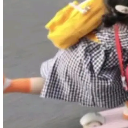
境、兼容场景、一键直出”。 Hy ASR 3.0 previe
w 不要求标准普通话，方言识别覆盖粤语、吴语
等 10 大方言片区和 20 余个二级小片区。在开
源评测集中，Hy ASR 3.0 preview 在多语种的
WER（...
©OSCHINA(OSChina.NET)
京ICP备2025119063号