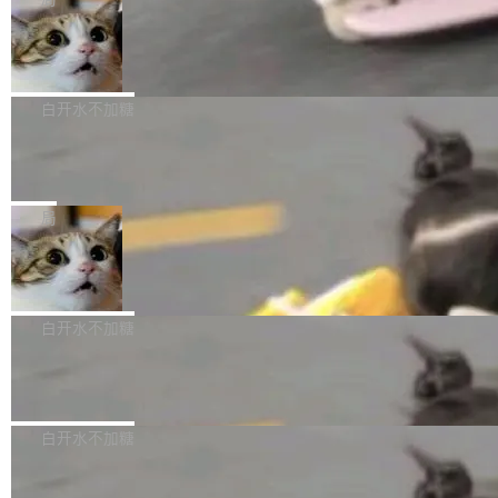
l 迁移或唤醒时，新宿主从 S3 恢复 SQLite 数据
te 17 Pro、OPPO K15，要么是vivo X300 E这
本控制系统。目前处于 Early Access 阶段。 De
库继续执行。存储库是持久化的唯一真相...
样的次旗舰。 Galaxy Z Fold8 Ultra / Z Fold8 /
SpaceXAI 单季资本开支达 183 亿美元
ltaDB 的核心思路直接写在 landing page 最显
Z Flip8三款折叠屏新机均在7月22日发布，且全
眼的位置：「Software is made between com
根据风险投资人Tomer Tunguz 博客（VC 分
部搭载骁龙8 Elite Gen5 for Galaxy，它们本该
mits」——软件是在 commit 之间写出来的。git
析）披露的最新分析与第二季度业绩报告，Spac
白开水不加糖
是7月性...
只记录了你提交的最终状态，但真正的工作过程
eXAI在上个季度的总资本支出飙升至183.7亿美
——打字、删改、试错、agent 对话——都在 co
Meta 发布终端编程 Agent“Muse Cod
元。其中，绝大部分资金被直接用于 AI 领域，
e” 和 Muse Spark 1.2 模型
mmit 之间的空隙里丢失了。 DeltaDB 要做的就
金额高达158.3亿美元，这一单项投入已经逼近
Meta 今天发布了两款 AI 产品：Muse Code，
是把这段空隙补上。 回退到任何一次编辑：Delt
微软同期总资本开支的四成。 与亚马逊、Alpha
一个在终端里运行的编程 agent；Muse Spark
局
aDB 捕获 commit 之间的每一次操作，...
bet、微软以及 Meta 等传统科技巨头相比，Spa
1.2，驱动这个 agent 的新模型。一句话概括：
ceXAI的资金消耗速度尤为引人瞩目。然而，支
美团开源 LoHoSearch，用知识图谱校
你可以用 curl -fsSL https://dev.meta.ai/install.
准 AI 能力认知
撑庞大支出的资金来源却呈现出截然不同的面
sh | bash 安装一个能在大项目里自动规划、写
机器出题的前提，是让机器拥有全局视野。整个
貌。数据显示，微软和 Meta 主要依托充沛的经
代码、验证结果的 AI 终端工具。 据介绍，Muse
构建流程可以分为四个环节：建图 → 控制难度
白开水不加糖
营现金流来覆盖资本开支，其资本支出覆盖率分
Code 是 Meta 的编程 agent 产品。它和市场上
→ 质量把关 → 数据概览。
别达到155% 和106%;而SpaceXAI的经营现金
已有的终端编程 agent 在设计理念上有几个明显
腾讯开源 UCL-MPComm 通信库
流仅能覆盖资本开支的12...
的差异点。 异步后台 agent：Muse Code 有一
腾讯网平团队宣布开源了 UCL-MPComm 通信
个主 agent 循环，外加一组后台 agent。这些后
库，并将作为transport接入Mooncake TENT。
白开水不加糖
台 agent...
该通信库针对AI Memory池化场景的数据传输需
CoStrict入选工信部2025人工智能应用
求进行了深度优化，能够实现数据中心内大规模