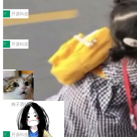
典型案例
计算节点间多种内存类型的高性能通信。 UCL-
近日，工信部科技司公示《2025人工智能应用典
MPComm将作为一种传输引擎接入Mooncake T
型案例入选名单》，深信服“面向企业研发场景的
开
开源科技
ENT，实现零拷贝传输性能提升30%、非零拷贝
开源 AI 编程平台 CoStrict 应用”凭借卓越的技术
传输性能最高提升5倍。UCL-MPComm底层基
深信服AI算力网关入选工信部人工智能
创新与落地成效成功入选。 全链路私有化部署，
应用典型案例！
于自研UCL-Engine通信引擎，后续腾讯网平将
助力企业AI研发安全落地 当前，越来越多企业已
前不久，工业和信息化部正式发布《2025年人工
持续开源更多基于UCL-Engine的高性能通信组
经开始引入 AI Coding 工具，通过调用公有云模
智能应用典型案例名单》，集中展示人工智能在
开
开源科技
件。 腾讯网平团队在UCL-MPComm中实现了一
型或企业内部部署模型提升研发效率。但随着 AI
各领域的应用成果，覆盖技术底座、行业赋能、
个独立于业务线程的全局通信引擎（Engine），
Jeff Dean 离开 Google：一个时代的结
Coding 从个人辅助工具逐步走向团队级、组织
产品应用、支撑保障、专题等五大方向。深信服
并实...
束，一个实验室的开始
级应用，企业在规模化落地过程中，对安全性、
AI算力网关（AI创新平台）成功入选！ 随着各行
Google 员工编号 20。MapReduce 作者之一。
可控性和代码质量提出了更高要求。 首先是数据
各业的Agent走向规模化建设，算力构成形态逐
Bigtable 作者之一。TensorFlow 的作者之一。
局
安全与合规要求。对于大多数普通研发场景，公
渐丰富，用户关注的重点也在发生变化：不只是
Gemini 的架构师。Google 首席科学家。 Jeff D
有云模型能够满足快速试用和效率提升的需求。
🔥 SolonCode v2026.8.4 发布：界面
让AI用起来，还要进一步看清混合算力时代下，
ean 在 Google 工作了 27 年后，宣布离职。 他
但对于金融、能源、医疗等对数据安全要求较...
字体可调、22 种语言、记忆搜索增强
Token花在哪里、算力是否被充分利用，以及持
不是一个人走。一同离开的还有 Sanjay Ghema
打开终端就能上岗的全中文编码智能体，这一轮
续增长的AI成本该如何优化。 深信服AI算力网关
wat（Google 员工编号 23，Jeff Dean 二十多
把「看得清、用母语、记得住」三件事一次补
梅子酒好吃
正是围绕这些实际问题，从Token治理和成本治
年的编程搭档，MapReduce 和 Bigtable 的共同
齐。 SolonCode 是什么 SolonCode 是杭州无
理两个方面，让用户的每一份算力都看得清、管
作者）、Quoc Le（Google 大脑核心成员，Se
让“代码语义理解”深度释放AI Coding
耳科技研发的企业级终端编码智能体——一位全
得住、用得稳、省得下、更安全！ 一、从现在开
价值潜能：华为云码道（CodeArts）
q2Seq 和 DocAI 的共同发明人）以及 Oriol Vin
中文驱动的数字员工，自主理解需求、规划步
一、代码仓深度理解技术的作用与价值 在软件工
始，Token使用一目...
代码仓技术解析
yals（Gemini 联合负责人，AlphaSta...
骤、编写代码。不挑模型、不挑平台，curl 一行
程实践中，代码仓是企业核心知识资产的主要载
开
开源科技