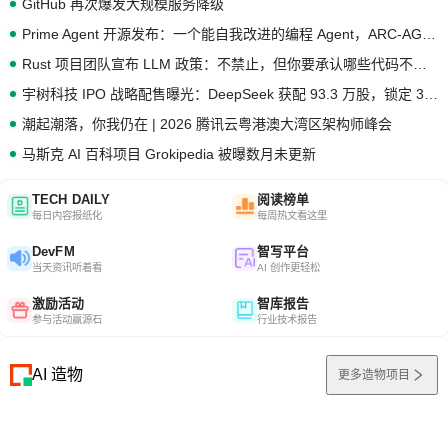
GitHub 再次爆发大规模服务降级
Prime Agent 开源发布：一个能自我改进的编程 Agent，ARC-AGI 3 超越人类专家基线
Rust 项目团队宣布 LLM 政策：不禁止，但你要承认哪些代码不是你写的
宇树科技 IPO 战略配售曝光：DeepSeek 获配 93.3 万股，锁定 36 个月
潮起潮落，你我仍在 | 2026 腾讯云粤港澳大湾区架构师峰会
马斯克 AI 百科项目 Grokipedia 被曝数月未更新
TECH DAILY
阅读榜单
每日内容报纸化
每周热文看这里
DevFM
智写平台
当天资讯听着看
AI 创作更轻松
激励活动
智库报告
参与活动赢源石
行业技术报告
AI 造物
更多造物项目