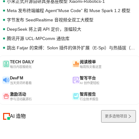
小米正式开源自研具身基座模型 Xiaomi-Robotics-1
Meta 发布终端编程 Agent“Muse Code” 和 Muse Spark 1.2 模型
字节发布 SeedRealtime 音视频全双工大模型
DeepSeek 将上调 API 定价，涨幅较大
腾讯开源 UCL-MPComm 通信库
跳出 Fatjar 的束缚：Solon 插件的体外扩展（E-Spi）与热插拔（H-Spi）
TECH DAILY
阅读榜单
每日内容报纸化
每周热文看这里
DevFM
智写平台
当天资讯听着看
AI 创作更轻松
激励活动
智库报告
参与活动赢源石
行业技术报告
AI 造物
更多造物项目