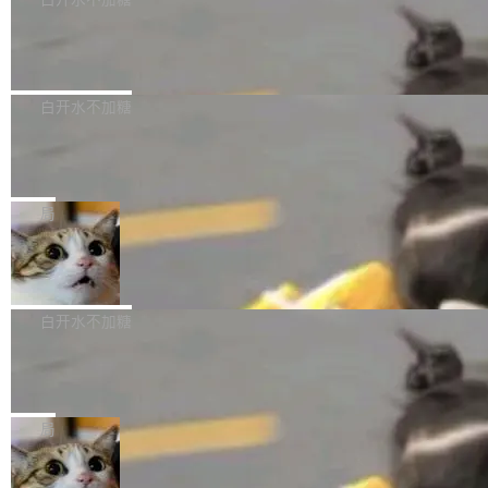
成本降低 30%，精度不变。 FP8 省的不仅是显
先理解你的语境和意图，再把准确的文字直接给
s： 实现了URL.Parse()便捷功能 对浏览器内部
存 KV cache 是推理时最吃显...
到你。从“逐字转写、单点优化”演进为“理解语
PostgreSQL 18/19 新特性深度解读
函数添加了多项边界检查，以避免潜在的越界访
境、兼容场景、一键直出”。 Hy ASR 3.0 previe
问、下溢和溢出。（DiD） 修复了加载和解析内
演讲者分享了一个有趣的实践：面对 PG 18 已
w 不要求标准普通话，方言识别覆盖粤语、吴语
容提供的字体时出现的几个问题 为避免音频加
发布的 Release Notes，他利用 AI 工具（如 Co
白开水不加糖
等 10 大方言片区和 20 余个二级小片区。在开
载、处理和播放过程中可能出现的一系列错误，
pilot）对数千条 commit 日志进行自动分析，先
源评测集中，Hy ASR 3.0 preview 在多语种的
对音频采样频率设定了下限 采样率低于 8kHz
慕尼黑市政府为全职开源项目维护者提
让模型总结出三十余条潜在特性，再逐条要求生
WER（...
供资助
（通常被认为是 "telephone"/"walkie-talkie" 音
成详细解释和代码校验，最终筛选出对用户体感
"在过去大约 10 年的大部分时间里，libexpat 的
质的最低采样率）的音频格式将被拒绝 修复了 C
最强的若干项。对于尚未正式发版的 PG 19，则
维护工作一直与我的日常工作、家务、社交生活
局
SS 圆角虚线样式中可能存在的问题 如果表单中
通过拉取过去一年内（从 PG 18 Beta1 时间点
和休闲娱乐竞争时间。" 这是 libexpat 维护者 S
的图像元素不在同一个子树中，则它们将不再关
至今）的所有 commit，同样交由 AI 分析提炼。
Firefox 153.0.3 发布
ebastian Pipping 写在博客里的话。8 月 4 日，
联 加...
经过人工复核，准确度令人满意。这一方法也为
他宣布了一个新消息：从 2026 年 8 月 1 日起，
Firefox 153.0.3 现已发布，具体更新内容如
社区爱好者提供了高效跟踪新版本的思路。
他可以全职维护 libexpat 了，最长 6 个月。发
下： New Smart Window 包含多项增强功能：
白开水不加糖
工资的是慕尼黑市政府。 libexpat 是一个 C99
<ul> <li>现在建议列表会显示更多结果，方便用
编写的流式 XML 解析器，MIT 许可证。和 libx
Cloudflare Computer 开源：你的 Age
户查找历史记录和切换到已打开的标签页。（<a
nt 需要一台电脑，而不是一个容器
ml2 一样，它是世界上使用最广泛的 XML 解析
href="https://bugzilla.mozilla.org/show_bug.c
Cloudflare 开源了名为 @cloudflare/computer
库之一。你的操作系统、浏览器、无数的基础设
gi?id=2019042">Bug&nbsp;2019042</a>）</l
的 npm 包。项目的核心论点是：容器不适合 Ag
局
施软件，很可能都在用它。而过去十年，维护它
i> <li>现在，助手可以直接使用 Exa 的网络搜索
ent 计算。真正适合的，是 Isolate。 Cloudflare
的人一直在用业余...
结果回答问题，而无需将问题转交给搜索引擎。
OpenAI 公开邮件和聊天记录回应苹果
工程师在这件事上没什么可谦虚的——他们用 W