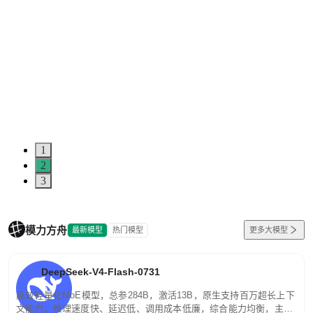
1
2
3
模力方舟
最新模型
热门模型
更多大模型
DeepSeek-V4-Flash-0731
高效轻量化MoE模型，总参284B，激活13B，原生支持百万超长上下
文能力。推理速度快、延迟低、调用成本低廉，综合能力均衡，主打