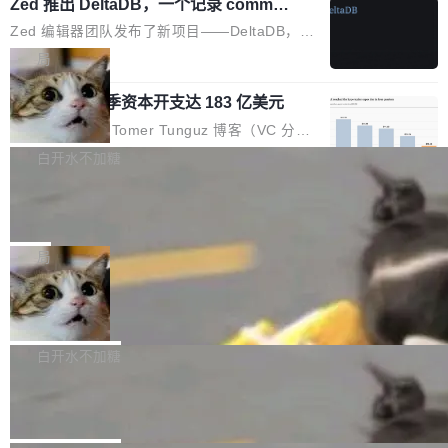
个小型数据库，应用天然按分片构建，单个数据
Zed 推出 DeltaDB，一个记录 commit
高价的三星折叠（三星Galaxy Z Fold8 Ultra / Z
之间所有操作的版本控制系统
库的竞争和爆炸半径问题在设计层面就被消除
Fold8 / Z Flip8）外，其余要么是中低端机器，
Zed 编辑器团队发布了新项目——DeltaDB，一
了。 闲置的 cell 会休眠到几乎不占资源。当 cel
例如iQOO Z11i、REDMI Note 17、REDMI No
个在 git commit 之间记录每一次编辑操作的版
局
l 迁移或唤醒时，新宿主从 S3 恢复 SQLite 数据
te 17 Pro、OPPO K15，要么是vivo X300 E这
本控制系统。目前处于 Early Access 阶段。 De
库继续执行。存储库是持久化的唯一真相...
样的次旗舰。 Galaxy Z Fold8 Ultra / Z Fold8 /
SpaceXAI 单季资本开支达 183 亿美元
ltaDB 的核心思路直接写在 landing page 最显
Z Flip8三款折叠屏新机均在7月22日发布，且全
眼的位置：「Software is made between com
根据风险投资人Tomer Tunguz 博客（VC 分
部搭载骁龙8 Elite Gen5 for Galaxy，它们本该
mits」——软件是在 commit 之间写出来的。git
析）披露的最新分析与第二季度业绩报告，Spac
白开水不加糖
是7月性...
只记录了你提交的最终状态，但真正的工作过程
eXAI在上个季度的总资本支出飙升至183.7亿美
——打字、删改、试错、agent 对话——都在 co
Meta 发布终端编程 Agent“Muse Cod
元。其中，绝大部分资金被直接用于 AI 领域，
e” 和 Muse Spark 1.2 模型
mmit 之间的空隙里丢失了。 DeltaDB 要做的就
金额高达158.3亿美元，这一单项投入已经逼近
Meta 今天发布了两款 AI 产品：Muse Code，
是把这段空隙补上。 回退到任何一次编辑：Delt
微软同期总资本开支的四成。 与亚马逊、Alpha
一个在终端里运行的编程 agent；Muse Spark
局
aDB 捕获 commit 之间的每一次操作，...
bet、微软以及 Meta 等传统科技巨头相比，Spa
1.2，驱动这个 agent 的新模型。一句话概括：
ceXAI的资金消耗速度尤为引人瞩目。然而，支
美团开源 LoHoSearch，用知识图谱校
你可以用 curl -fsSL https://dev.meta.ai/install.
准 AI 能力认知
撑庞大支出的资金来源却呈现出截然不同的面
sh | bash 安装一个能在大项目里自动规划、写
机器出题的前提，是让机器拥有全局视野。整个
貌。数据显示，微软和 Meta 主要依托充沛的经
代码、验证结果的 AI 终端工具。 据介绍，Muse
构建流程可以分为四个环节：建图 → 控制难度
白开水不加糖
营现金流来覆盖资本开支，其资本支出覆盖率分
Code 是 Meta 的编程 agent 产品。它和市场上
→ 质量把关 → 数据概览。
别达到155% 和106%;而SpaceXAI的经营现金
腾讯开源 UCL-MPComm 通信库
已有的终端编程 agent 在设计理念上有几个明显
流仅能覆盖资本开支的12...
的差异点。 异步后台 agent：Muse Code 有一
腾讯网平团队宣布开源了 UCL-MPComm 通信
个主 agent 循环，外加一组后台 agent。这些后