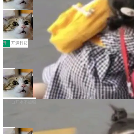
诉讼，称“Apple is getting this wron
（<a href="https://bugzilla.mozilla.org/show_
orkers 跑了十年 Isolate。用 CEO Matthew Pri
上个月，苹果一纸诉状把 OpenAI 告上法庭，指
g”
bug.cgi?id=204...
nce 的话说：「我们一生都在用 Isolate 运行代
控其挖角苹果前员工并窃取商业秘密。苹果的诉
局
码，而 AI Agent 不需要容器，它们需要的是 Iso
状把 OpenAI 描述成一个系统性地从前东家挖
late。」 容器为什么不合适 容器的问题在于启动
HUAWEI MatePad Edge上架WorkBu
人、套取机密信息的对手。 OpenAI 没发律师
ddy鸿蒙PC版，说话就能干活的AI办公
和销毁都太重了。一个 Agent 要执行的任务可能
函，也没选择庭外沉默。它在官网贴了一篇博
全能AI工作台WorkBuddy鸿蒙PC版上架HUAWE
搭子
只需要几毫秒的 CPU 时间，但容器从冷启动到
文，标题只有六个字：Apple is getting this wro
I MatePad Edge应用市场，直接下载即可使
开
开源科技
就绪要花数秒。如果未来有十...
ng。 然后，它把邮件往来和 iMessage 聊天记
用，与鸿蒙电脑上的体验一致。值得一提的是，
FFmpeg 9.0 发布：代号“Lei”，以此纪
录全贴了出来。 他发错人了 苹果外部律师 Gabr
这是目前市面上唯一支持平板接入WorkBuddy P
念中国开发者雷霄骅
iel Gross 来自 Weil 律所，2 月 23 日下午 5:53
C版的产品，搭载“人机双写”重磅功能——你写
全球知名开源多媒体框架 FFmpeg 今天正式发
给 OpenAI 总法律顾问 Che Chang 发了封邮
你的，AI写AI的，同屏协作互不干扰。一句话让
布了 9.0 版本。这个版本除了带来新一代音视频
局
件，附了一封长信，要求 OpenAI 配合调查前苹
AI帮你干活，现在开启全新体验！ 温馨提示：
处理能力和硬件加速支持之外，还有一个特殊之
果员工带走机密信...
亚马逊成本失控：AI 写代码烧掉 1215
体验WorkBuddy鸿蒙PC版前，请将 HUAWEI M
处：FFmpeg 9.0 的代号是“Lei”。 这个名字，
万元，超预算 860%
atePad Edge 升级至 HarmonyOS 6.1.0.135S
来自中国开发者雷霄骅（Lei Xiaohua）。 对于
外媒近日曝光了亚马逊的多份内部报告显示，AI
P9 patch03及以上版本。 *升级路径：设置 > 搜
很多中国音视频开发者而言，这个名字并不陌
导致公司在多个项目上超支。《金融时报》报道
白开水不加糖
索“软件更新” > 检查更新，即可搜索新版本，下
生。十年前，他通过大量中文技术文章、源码分
称，仅一个项目的成本超支就高达 180 万美元
载安装完成升级即可。 没有...
析和开源示例，让一代开发者第一次真正理解 F
Hugging Face CEO 发声：中国正在开
（约合人民币 1215 万元）。 具体来说，一名工
源模型上碾压我们
Fmpeg，也成为很多人进入音视频开发领域的
程师借助 Anthropic 旗下 Claude Sonnet 模型
"他们正在开源模型上碾压我们。" Hugging Fac
“启蒙老师”。 而今年，恰好是雷霄骅离世十周
编写程序，目标是完成电商平台作者信息与商品
e CEO Clément Delangue 在 CNBC 的采访里
局