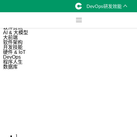
DevOps研发效能
综合
开源资讯
软件资讯
AI & 大模型
大前端
软件架构
开发技能
硬件 & IoT
DevOps
程序人生
数据库
1