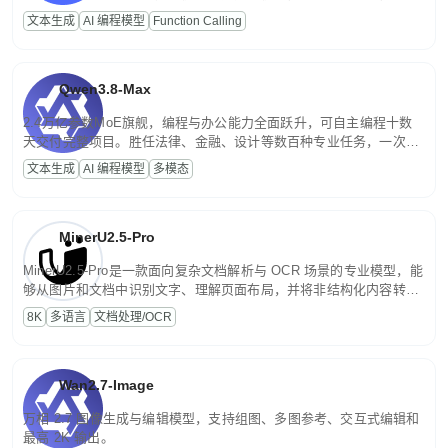
高并发、轻量化任务，适合日常对话、内容创作、基础 RAG、批量
文本生成
AI 编程模型
Function Calling
文案处理等普惠刚需场景。
Qwen3.8-Max
2.4万亿参数MoE旗舰，编程与办公能力全面跃升，可自主编程十数
天交付完整项目。胜任法律、金融、设计等数百种专业任务，一次对
话端到端交付生产级成果。原生视觉理解贯穿规划、执行与验证全流
文本生成
AI 编程模型
多模态
程，支持超长文档与长视频的深度语义解析。长程任务中自主规划与
闭环迭代，持续进化。
MinerU2.5-Pro
MinerU2.5-Pro是一款面向复杂文档解析与 OCR 场景的专业模型，能
够从图片和文档中识别文字、理解页面布局，并将非结构化内容转换
为便于存储、检索和二次处理的结构化结果。
8K
多语言
文档处理/OCR
Wan2.7-Image
万相 2.7 图像生成与编辑模型，支持组图、多图参考、交互式编辑和
最高 2K 输出。