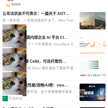
阅读榜单
让非法状态不可表示：一篇关于 ADT
的帖子在 Reddit 火了
有一种东西，一旦用过就回不去了。Alex Fedos
eev 管它叫"软件设计的基石"。 他说的东西不新
局
鲜——代数数据类型（ADT），尤其是和类型
Cloudflare 开源内部企业 AI 平台 Clou
（sum type）。但他说清楚了一件事：这不是类
dflare OS
型系统的学术体操，是日常编码的思维方式。 文
Cloudflare 发布了一个开源项目 Cloudflare O
章从一个简单的例子切入。一个网站的深色主题
S。如果你只看官方博客，你会觉得这是又一
局
设置，如果用布尔值 + 可空字段来表示——bool
个"AI 知识库 + 聊天机器人"——每个大厂都在
ean 表示是否可切换，nullable 的默认模式、浅
Deno 团队开源 Celld，可自托管的分
做，没什么新鲜的。 但 Kenton Varda 在 Twitte
布式 Durable Objects
色方案、深色方案——会产生大量无意义的组
r 上把事情说清楚了： 今天我们发布了 Cloudfla
Ryan Dahl 领导的 Deno 团队推出了最新开源项
合。方案缺了、配置冲突了、全 null 了。要知道
re OS，一个带连接器的聊天机器人，跟其他所
目 Celld，一个能在自己机器上运行 Cloudflare
局
哪些组合有效，作者说，你得靠"文档、校验、或
有科技公司做的一样。只不过，实际上它不一
Workers 和 Durable Objects 的守护进程。 设
者部落知识"。 换个写法。Rust 的 enum，两个
样。这是 Sandstorm.io 的重制版，我十年前的
鲁大师7月新机性能/流畅/AI榜：vivo夺
计思路很直接：每个对象是一个独立的 SQLite
变体：Switchable...
性能、流畅双第一，三星Galaxy Z系列
那个创业公司。不同的是，这次它构建在 Cloudf
数据库，按名称寻址，复制到你自己的 S3 兼容
2026年7月的手机市场，由于存储等硬件成本暴
新折叠缺席
lare Workers 上——我花了九年时间搭建的平台
存储库里。节点之间只通过这个存储库协调——
增，手机厂商的日子也不好过啊，新机速度明显
开
开源科技
——并且深度集成了 AI。这基本上是我十年秘密
没有控制平面，没有共识协议。每个对象自带一
放缓，因此硝烟味淡了许多。新机参数规格除开
计划的顶峰。 十年前，Ken...