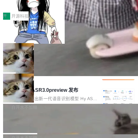
得住、用得稳、省得下、更安全！ 一、从现在开
价值潜能：华为云码道（CodeArts）
q2Seq 和 DocAI 的共同发明人）以及 Oriol Vin
中文驱动的数字员工，自主理解需求、规划步
一、代码仓深度理解技术的作用与价值 在软件工
始，Token使用一目...
代码仓技术解析
yals（Gemini 联合负责人，AlphaSta...
骤、编写代码。不挑模型、不挑平台，curl 一行
程实践中，代码仓是企业核心知识资产的主要载
开
开源科技
装完即用。 开源地址：Gitee · GitCode · GitHu
体。企业级代码仓库通常包含数十万乃至数百万
b 安装 支持 Java 8+（8~26）、macOS / Linu
一条“删库”命令跑 17 小时，算法工程
个文件，其规模远超单次模型调用可承载的上下
师删光 89TB 数据只为干私活
x / Windows / Harmony PC。 # macOS / Linu
文窗口。随着项目规模的持续扩张与代码历史的
最高人民检察院8月4日公布了一起案件：北京一
x / Harmony PC curl -fsSL https://solon.noea
不断累积，代码仓中的模块关系、接口契约、业
名90后算法工程师王某，为了给自己接的私活腾
局
r.org/solon...
务逻辑等关键信息往往分散于数十乃至数百个文
服务器空间，删光了公司AI游戏部门的全部核心
件之中，形成高度复杂的知识关联网络。传统的
Cloudflare 分享推理优化实践：KV ca
数据。 王某2024年1月入职东城区某科技公司AI
che 量化 + 权重压缩，吞吐量提升 4
代码检索手段（如关键词匹配、目录遍历）仅能
短剧部门，有互联网大厂背景。在公司内部架构
Kimi 和 GLM 是当前最强的大模型系列之一，但
1%，成本降 30%
在语法层面完成文本定位，难以触及代码的语义
调整期间，部门三次通知全员将数据从A集群迁
它们有一个共同的问题：太吃显存了。月之暗面
局
内涵与结构关联，导致开发者使用代码智能体在
移到B集群，王某都回复了"收到"。 他没有迁移
的 Kimi K 系列和智谱的 GLM 都是长上下文、M
理解大规模代码仓时面临显著"代码仓理解"瓶
腾讯混元 Hy ASR3.0preview 发布
数据。2024年9月3日下午4点，他使用此前登录
oE 架构的大模型，好用到让人上瘾，但 GPU 显
颈。 代码仓深度理解服务（以下简称" CodeBas
的账号密码进入A集群，输入了一条被程序员圈
存永远不够用。 Cloudflare 的 Workers AI 团队
腾讯混元正式推出新一代语音识别模型 Hy ASR
e深度理解服务"）是华为云码道（CodeA...
称为"删库跑路"的命令——最高管理员权限、无
一直在跑这些模型的推理。他们在官方博客上发
3.0preview。基于最新一代大语言模型 Hy3 的
白开水不加糖
需确认、强制递归删除。17个小时后，运维人员
了一篇技术文章，详细拆解了三种让大模型在 G
语言理解能力，以及融合了高精度语音识别与深
发现异常并中止进程时，89TB数据已经没了。
Pale Moon 34.3.2 发布，苍月浏览器
PU 上跑得更省、更快的技术手段——KV cache
度语义理解能力，实现了语音识别能力的全面升
删掉的是AI游戏部门的全部开发文件，包括公司
量化、模型权重压缩、以及共享 KV cache 的完
级。 根据介绍，Hy ASR3.0preview 目标在于：
Pale Moon 34.3.2 现已发布，这是一个安全更
自研的多个文生3D和...
整性保护。效果是：吞吐量提升 41%，每 token
让语音识别不再只是听清，而是真正听懂。通过
新和少量网页兼容性修复版本。 Changes/fixe
白开水不加糖