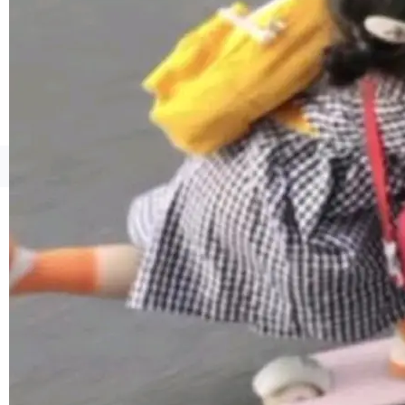
1，U1.5-Lite-Preview 在以下方向上带来了显著
提升： 原生支持4K图像生成； 更精细的局部纹
理、细节与真实世界质感； 更准确的中英文文字
生成与复杂版式组织； 更稳定的图...
©OSCHINA(OSChina.NET)
京ICP备2025119063号