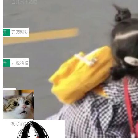
库，并将作为transport接入Mooncake TENT。
白开水不加糖
台 agent...
该通信库针对AI Memory池化场景的数据传输需
CoStrict入选工信部2025人工智能应用
求进行了深度优化，能够实现数据中心内大规模
典型案例
计算节点间多种内存类型的高性能通信。 UCL-
近日，工信部科技司公示《2025人工智能应用典
MPComm将作为一种传输引擎接入Mooncake T
型案例入选名单》，深信服“面向企业研发场景的
开
开源科技
ENT，实现零拷贝传输性能提升30%、非零拷贝
开源 AI 编程平台 CoStrict 应用”凭借卓越的技术
传输性能最高提升5倍。UCL-MPComm底层基
深信服AI算力网关入选工信部人工智能
创新与落地成效成功入选。 全链路私有化部署，
应用典型案例！
于自研UCL-Engine通信引擎，后续腾讯网平将
助力企业AI研发安全落地 当前，越来越多企业已
前不久，工业和信息化部正式发布《2025年人工
持续开源更多基于UCL-Engine的高性能通信组
经开始引入 AI Coding 工具，通过调用公有云模
智能应用典型案例名单》，集中展示人工智能在
开
开源科技
件。 腾讯网平团队在UCL-MPComm中实现了一
型或企业内部部署模型提升研发效率。但随着 AI
各领域的应用成果，覆盖技术底座、行业赋能、
个独立于业务线程的全局通信引擎（Engine），
Coding 从个人辅助工具逐步走向团队级、组织
Jeff Dean 离开 Google：一个时代的结
产品应用、支撑保障、专题等五大方向。深信服
并实...
束，一个实验室的开始
级应用，企业在规模化落地过程中，对安全性、
AI算力网关（AI创新平台）成功入选！ 随着各行
Google 员工编号 20。MapReduce 作者之一。
可控性和代码质量提出了更高要求。 首先是数据
各业的Agent走向规模化建设，算力构成形态逐
Bigtable 作者之一。TensorFlow 的作者之一。
局
安全与合规要求。对于大多数普通研发场景，公
渐丰富，用户关注的重点也在发生变化：不只是
Gemini 的架构师。Google 首席科学家。 Jeff D
有云模型能够满足快速试用和效率提升的需求。
让AI用起来，还要进一步看清混合算力时代下，
🔥 SolonCode v2026.8.4 发布：界面
ean 在 Google 工作了 27 年后，宣布离职。 他
但对于金融、能源、医疗等对数据安全要求较...
字体可调、22 种语言、记忆搜索增强
Token花在哪里、算力是否被充分利用，以及持
不是一个人走。一同离开的还有 Sanjay Ghema
打开终端就能上岗的全中文编码智能体，这一轮
续增长的AI成本该如何优化。 深信服AI算力网关
wat（Google 员工编号 23，Jeff Dean 二十多
把「看得清、用母语、记得住」三件事一次补
梅子酒好吃
正是围绕这些实际问题，从Token治理和成本治
年的编程搭档，MapReduce 和 Bigtable 的共同
齐。 SolonCode 是什么 SolonCode 是杭州无
理两个方面，让用户的每一份算力都看得清、管
作者）、Quoc Le（Google 大脑核心成员，Se
让“代码语义理解”深度释放AI Coding
耳科技研发的企业级终端编码智能体——一位全