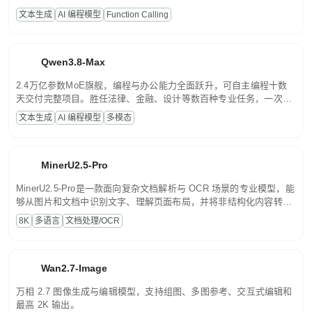
高并发、轻量化任务，适合日常对话、内容创作、基础 RAG、批量
文本生成
AI 编程模型
Function Calling
文案处理等普惠刚需场景。
Qwen3.8-Max
2.4万亿参数MoE旗舰，编程与办公能力全面跃升，可自主编程十数
天交付完整项目。胜任法律、金融、设计等数百种专业任务，一次对
话端到端交付生产级成果。原生视觉理解贯穿规划、执行与验证全流
文本生成
AI 编程模型
多模态
程，支持超长文档与长视频的深度语义解析。长程任务中自主规划与
闭环迭代，持续进化。
MinerU2.5-Pro
MinerU2.5-Pro是一款面向复杂文档解析与 OCR 场景的专业模型，能
够从图片和文档中识别文字、理解页面布局，并将非结构化内容转换
为便于存储、检索和二次处理的结构化结果。
8K
多语言
文档处理/OCR
Wan2.7-Image
万相 2.7 图像生成与编辑模型，支持组图、多图参考、交互式编辑和
最高 2K 输出。