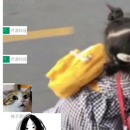
库，并将作为transport接入Mooncake TENT。
白开水不加糖
台 agent...
该通信库针对AI Memory池化场景的数据传输需
CoStrict入选工信部2025人工智能应用
求进行了深度优化，能够实现数据中心内大规模
典型案例
计算节点间多种内存类型的高性能通信。 UCL-
近日，工信部科技司公示《2025人工智能应用典
MPComm将作为一种传输引擎接入Mooncake T
型案例入选名单》，深信服“面向企业研发场景的
开
开源科技
ENT，实现零拷贝传输性能提升30%、非零拷贝
开源 AI 编程平台 CoStrict 应用”凭借卓越的技术
传输性能最高提升5倍。UCL-MPComm底层基
深信服AI算力网关入选工信部人工智能
创新与落地成效成功入选。 全链路私有化部署，
应用典型案例！
于自研UCL-Engine通信引擎，后续腾讯网平将
助力企业AI研发安全落地 当前，越来越多企业已
前不久，工业和信息化部正式发布《2025年人工
持续开源更多基于UCL-Engine的高性能通信组
经开始引入 AI Coding 工具，通过调用公有云模
智能应用典型案例名单》，集中展示人工智能在
开
开源科技
件。 腾讯网平团队在UCL-MPComm中实现了一
型或企业内部部署模型提升研发效率。但随着 AI
各领域的应用成果，覆盖技术底座、行业赋能、
个独立于业务线程的全局通信引擎（Engine），
Coding 从个人辅助工具逐步走向团队级、组织
Jeff Dean 离开 Google：一个时代的结
产品应用、支撑保障、专题等五大方向。深信服
并实...
束，一个实验室的开始
级应用，企业在规模化落地过程中，对安全性、
AI算力网关（AI创新平台）成功入选！ 随着各行
Google 员工编号 20。MapReduce 作者之一。
可控性和代码质量提出了更高要求。 首先是数据
各业的Agent走向规模化建设，算力构成形态逐
Bigtable 作者之一。TensorFlow 的作者之一。
局
安全与合规要求。对于大多数普通研发场景，公
渐丰富，用户关注的重点也在发生变化：不只是
Gemini 的架构师。Google 首席科学家。 Jeff D
有云模型能够满足快速试用和效率提升的需求。
让AI用起来，还要进一步看清混合算力时代下，
🔥 SolonCode v2026.8.4 发布：界面
ean 在 Google 工作了 27 年后，宣布离职。 他
但对于金融、能源、医疗等对数据安全要求较...
字体可调、22 种语言、记忆搜索增强
Token花在哪里、算力是否被充分利用，以及持
不是一个人走。一同离开的还有 Sanjay Ghema
打开终端就能上岗的全中文编码智能体，这一轮
续增长的AI成本该如何优化。 深信服AI算力网关
wat（Google 员工编号 23，Jeff Dean 二十多
把「看得清、用母语、记得住」三件事一次补
梅子酒好吃
正是围绕这些实际问题，从Token治理和成本治
年的编程搭档，MapReduce 和 Bigtable 的共同
齐。 SolonCode 是什么 SolonCode 是杭州无
理两个方面，让用户的每一份算力都看得清、管
作者）、Quoc Le（Google 大脑核心成员，Se
让“代码语义理解”深度释放AI Coding
耳科技研发的企业级终端编码智能体——一位全