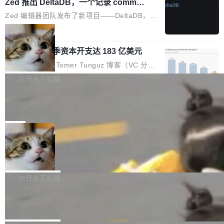
个小型数据库，应用天然按分片构建，单个数据
Zed 推出 DeltaDB，一个记录 commit
高价的三星折叠（三星Galaxy Z Fold8 Ultra / Z
之间所有操作的版本控制系统
库的竞争和爆炸半径问题在设计层面就被消除
Fold8 / Z Flip8）外，其余要么是中低端机器，
Zed 编辑器团队发布了新项目——DeltaDB，一
了。 闲置的 cell 会休眠到几乎不占资源。当 cel
例如iQOO Z11i、REDMI Note 17、REDMI No
个在 git commit 之间记录每一次编辑操作的版
局
l 迁移或唤醒时，新宿主从 S3 恢复 SQLite 数据
te 17 Pro、OPPO K15，要么是vivo X300 E这
本控制系统。目前处于 Early Access 阶段。 De
库继续执行。存储库是持久化的唯一真相...
样的次旗舰。 Galaxy Z Fold8 Ultra / Z Fold8 /
SpaceXAI 单季资本开支达 183 亿美元
ltaDB 的核心思路直接写在 landing page 最显
Z Flip8三款折叠屏新机均在7月22日发布，且全
眼的位置：「Software is made between com
根据风险投资人Tomer Tunguz 博客（VC 分
部搭载骁龙8 Elite Gen5 for Galaxy，它们本该
mits」——软件是在 commit 之间写出来的。git
析）披露的最新分析与第二季度业绩报告，Spac
白开水不加糖
是7月性...
只记录了你提交的最终状态，但真正的工作过程
eXAI在上个季度的总资本支出飙升至183.7亿美
——打字、删改、试错、agent 对话——都在 co
Meta 发布终端编程 Agent“Muse Cod
元。其中，绝大部分资金被直接用于 AI 领域，
e” 和 Muse Spark 1.2 模型
mmit 之间的空隙里丢失了。 DeltaDB 要做的就
金额高达158.3亿美元，这一单项投入已经逼近
Meta 今天发布了两款 AI 产品：Muse Code，
是把这段空隙补上。 回退到任何一次编辑：Delt
微软同期总资本开支的四成。 与亚马逊、Alpha
一个在终端里运行的编程 agent；Muse Spark
局
aDB 捕获 commit 之间的每一次操作，...
bet、微软以及 Meta 等传统科技巨头相比，Spa
1.2，驱动这个 agent 的新模型。一句话概括：
ceXAI的资金消耗速度尤为引人瞩目。然而，支
美团开源 LoHoSearch，用知识图谱校
你可以用 curl -fsSL https://dev.meta.ai/install.
准 AI 能力认知
撑庞大支出的资金来源却呈现出截然不同的面
sh | bash 安装一个能在大项目里自动规划、写
机器出题的前提，是让机器拥有全局视野。整个
貌。数据显示，微软和 Meta 主要依托充沛的经
代码、验证结果的 AI 终端工具。 据介绍，Muse
构建流程可以分为四个环节：建图 → 控制难度
白开水不加糖
营现金流来覆盖资本开支，其资本支出覆盖率分
Code 是 Meta 的编程 agent 产品。它和市场上
→ 质量把关 → 数据概览。
别达到155% 和106%;而SpaceXAI的经营现金
腾讯开源 UCL-MPComm 通信库
已有的终端编程 agent 在设计理念上有几个明显
流仅能覆盖资本开支的12...
的差异点。 异步后台 agent：Muse Code 有一
腾讯网平团队宣布开源了 UCL-MPComm 通信
个主 agent 循环，外加一组后台 agent。这些后