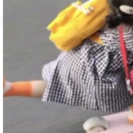
1，U1.5-Lite-Preview 在以下方向上带来了显著
提升： 原生支持4K图像生成； 更精细的局部纹
理、细节与真实世界质感； 更准确的中英文文字
©OSCHINA(OSChina.NET)
京ICP备2025119063号
生成与复杂版式组织； 更稳定的图...