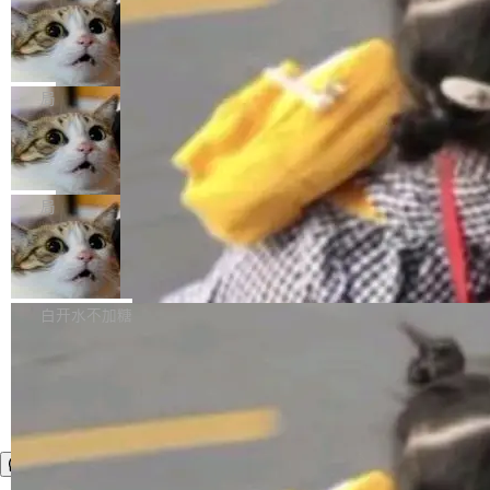
年。FFmpeg 社区最终选择用一个大版本的名
列表的数据匹配 —— 一项常规的数据处理任
没有拐弯抹角。他说中国正在赢得 AI 竞赛，而
字，留下了这份纪念。 雷霄骅曾是中国传媒大学
务，最终却产生了 180 万美元的账单，实际支出
当 AI agent 把源码变成了最好的扩展系
且按目前的速度，中国 AI 工具预计在今年底或
数字电视技术方向的博士生，长期从事视频、音
统，开发者工具必须开源
超出原定预算 860%。 更令人意外的是，该项目
2027 年就能追上美国前沿实验室的水平。 Dela
五年前，David Crawshaw 问过很多软件工程师
频技...
最终并未成功落地，而高额算力消耗持续运行长
ngue 把原因归结为一件事：开放协作。中国的
一个问题：你写过什么给自己用的程序？答案几
局
达 5 个月，公司直到财务对账时才察觉异常。这
AI 开发者在一个共享和协作的生态里加速迭代，
乎都是没有。工程师们整天用别人写的程序写程
意味着一个无人看管的 AI 程序，在近半年时间
而美国模型厂商在"闭门造车"。他的原话是 "buil
DeepSeek Harness 宣布内测邀请，全
序给别人用。偶尔有人自己写个博客系统、智能
里日夜不停地"烧钱"。 复盘显示，...
网最大规模开源 Agent 路演现场诞生
ding in silos"——各自为战，互不通气。 这个判
家居控制、家庭实验室，都算稀奇事。 Crawsh
一条内测招募帖，发出去的时候大概没人想到它
断从他嘴里说出来分量不同。Hugging Face 是
aw 是 Shelley 的作者，一个开源 AI coding age
会变成一场开源 Agent 生态的路演。 8月1日，
局
全球最大的开源 AI 平台，上面跑着上百万个模
nt。他最近在博客上写了一篇文章，核心论点很
DeepSeek Harness 团队负责人崔添翼（tiany
型。谁在开源赛道上领先，...
简单：开发者工具必须开源。 理由不是传统的自
商汤 SenseNova U1.5-Lite-Preview
i）在 X 上发帖： 「如果你是 Agent Harness 相
开源
由软件情怀，而是一个跟 AI agent 直接相关的
关开源项目的开发者，希望参加 DeepSeek Har
商汤科技宣布面向社区开源轻量级统一多模态模
技术判断。 两行 prompt 就能个性化任何软件 C
ness 的内测，可以回复或私信联系我。请附上
型的预览版本 SenseNova U1.5-Lite-Preview。
白开水不加糖
rawshaw 给出了两个 prompt。 第一个： "下载
GitHub id 以及开源代表作。」 DeepSeek 曾在
公告称，SenseNova U1.5-Lite-Preview并非简
某个软件的源码，在本地构建。修改 agent ...
官方招聘信息中写过一条简洁有力的公式：Mod
单的模型规模升级，而是基于 SenseNova U1
el + Harness = Agent。模型负责理解和推理，
的一次系统性迭代，不仅在同一架构中贯通视觉
Harness 负责把能力落到真实环境中——调用工
理解、推理、生成与编辑，还仅以 8B-MoT 的轻
具、读写文件、管理上下文、处理错误、完成闭
量大小，将能力推进到4K、更精细的真实质感、
环。崔添翼招人的标...
更复杂的视觉控制和可持续迭代编辑。 相比 U