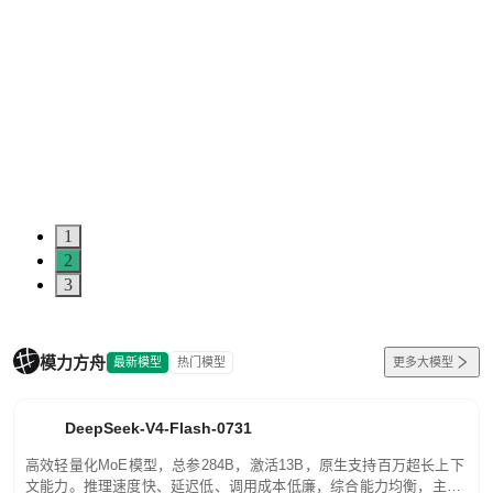
1
2
3
模力方舟
最新模型
热门模型
更多大模型
DeepSeek-V4-Flash-0731
高效轻量化MoE模型，总参284B，激活13B，原生支持百万超长上下
文能力。推理速度快、延迟低、调用成本低廉，综合能力均衡，主打