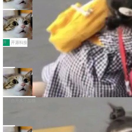
诉讼，称“Apple is getting this wron
（<a href="https://bugzilla.mozilla.org/show_
orkers 跑了十年 Isolate。用 CEO Matthew Pri
上个月，苹果一纸诉状把 OpenAI 告上法庭，指
g”
bug.cgi?id=204...
nce 的话说：「我们一生都在用 Isolate 运行代
控其挖角苹果前员工并窃取商业秘密。苹果的诉
局
码，而 AI Agent 不需要容器，它们需要的是 Iso
状把 OpenAI 描述成一个系统性地从前东家挖
late。」 容器为什么不合适 容器的问题在于启动
HUAWEI MatePad Edge上架WorkBu
人、套取机密信息的对手。 OpenAI 没发律师
ddy鸿蒙PC版，说话就能干活的AI办公
和销毁都太重了。一个 Agent 要执行的任务可能
函，也没选择庭外沉默。它在官网贴了一篇博
全能AI工作台WorkBuddy鸿蒙PC版上架HUAWE
搭子
只需要几毫秒的 CPU 时间，但容器从冷启动到
文，标题只有六个字：Apple is getting this wro
I MatePad Edge应用市场，直接下载即可使
开
开源科技
就绪要花数秒。如果未来有十...
ng。 然后，它把邮件往来和 iMessage 聊天记
用，与鸿蒙电脑上的体验一致。值得一提的是，
FFmpeg 9.0 发布：代号“Lei”，以此纪
录全贴了出来。 他发错人了 苹果外部律师 Gabr
这是目前市面上唯一支持平板接入WorkBuddy P
念中国开发者雷霄骅
iel Gross 来自 Weil 律所，2 月 23 日下午 5:53
C版的产品，搭载“人机双写”重磅功能——你写
全球知名开源多媒体框架 FFmpeg 今天正式发
给 OpenAI 总法律顾问 Che Chang 发了封邮
你的，AI写AI的，同屏协作互不干扰。一句话让
布了 9.0 版本。这个版本除了带来新一代音视频
局
件，附了一封长信，要求 OpenAI 配合调查前苹
AI帮你干活，现在开启全新体验！ 温馨提示：
处理能力和硬件加速支持之外，还有一个特殊之
果员工带走机密信...
亚马逊成本失控：AI 写代码烧掉 1215
体验WorkBuddy鸿蒙PC版前，请将 HUAWEI M
处：FFmpeg 9.0 的代号是“Lei”。 这个名字，
万元，超预算 860%
atePad Edge 升级至 HarmonyOS 6.1.0.135S
来自中国开发者雷霄骅（Lei Xiaohua）。 对于
外媒近日曝光了亚马逊的多份内部报告显示，AI
P9 patch03及以上版本。 *升级路径：设置 > 搜
很多中国音视频开发者而言，这个名字并不陌
导致公司在多个项目上超支。《金融时报》报道
白开水不加糖
索“软件更新” > 检查更新，即可搜索新版本，下
生。十年前，他通过大量中文技术文章、源码分
称，仅一个项目的成本超支就高达 180 万美元
载安装完成升级即可。 没有...
析和开源示例，让一代开发者第一次真正理解 F
Hugging Face CEO 发声：中国正在开
（约合人民币 1215 万元）。 具体来说，一名工
源模型上碾压我们
Fmpeg，也成为很多人进入音视频开发领域的
程师借助 Anthropic 旗下 Claude Sonnet 模型
"他们正在开源模型上碾压我们。" Hugging Fac
“启蒙老师”。 而今年，恰好是雷霄骅离世十周
编写程序，目标是完成电商平台作者信息与商品
e CEO Clément Delangue 在 CNBC 的采访里
局