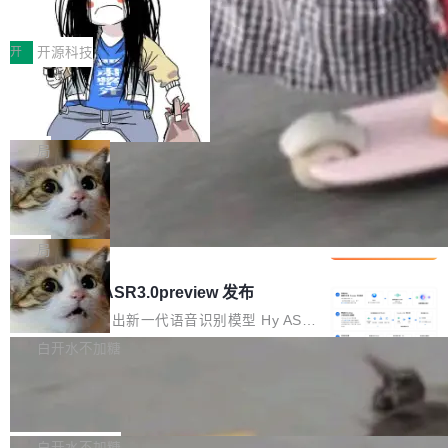
得住、用得稳、省得下、更安全！ 一、从现在开
价值潜能：华为云码道（CodeArts）
q2Seq 和 DocAI 的共同发明人）以及 Oriol Vin
中文驱动的数字员工，自主理解需求、规划步
一、代码仓深度理解技术的作用与价值 在软件工
始，Token使用一目...
代码仓技术解析
yals（Gemini 联合负责人，AlphaSta...
骤、编写代码。不挑模型、不挑平台，curl 一行
程实践中，代码仓是企业核心知识资产的主要载
开
开源科技
装完即用。 开源地址：Gitee · GitCode · GitHu
体。企业级代码仓库通常包含数十万乃至数百万
b 安装 支持 Java 8+（8~26）、macOS / Linu
一条“删库”命令跑 17 小时，算法工程
个文件，其规模远超单次模型调用可承载的上下
师删光 89TB 数据只为干私活
x / Windows / Harmony PC。 # macOS / Linu
文窗口。随着项目规模的持续扩张与代码历史的
最高人民检察院8月4日公布了一起案件：北京一
x / Harmony PC curl -fsSL https://solon.noea
不断累积，代码仓中的模块关系、接口契约、业
名90后算法工程师王某，为了给自己接的私活腾
局
r.org/solon...
务逻辑等关键信息往往分散于数十乃至数百个文
服务器空间，删光了公司AI游戏部门的全部核心
件之中，形成高度复杂的知识关联网络。传统的
Cloudflare 分享推理优化实践：KV ca
数据。 王某2024年1月入职东城区某科技公司AI
che 量化 + 权重压缩，吞吐量提升 4
代码检索手段（如关键词匹配、目录遍历）仅能
短剧部门，有互联网大厂背景。在公司内部架构
Kimi 和 GLM 是当前最强的大模型系列之一，但
1%，成本降 30%
在语法层面完成文本定位，难以触及代码的语义
调整期间，部门三次通知全员将数据从A集群迁
它们有一个共同的问题：太吃显存了。月之暗面
局
内涵与结构关联，导致开发者使用代码智能体在
移到B集群，王某都回复了"收到"。 他没有迁移
的 Kimi K 系列和智谱的 GLM 都是长上下文、M
理解大规模代码仓时面临显著"代码仓理解"瓶
腾讯混元 Hy ASR3.0preview 发布
数据。2024年9月3日下午4点，他使用此前登录
oE 架构的大模型，好用到让人上瘾，但 GPU 显
颈。 代码仓深度理解服务（以下简称" CodeBas
的账号密码进入A集群，输入了一条被程序员圈
存永远不够用。 Cloudflare 的 Workers AI 团队
腾讯混元正式推出新一代语音识别模型 Hy ASR
e深度理解服务"）是华为云码道（CodeA...
称为"删库跑路"的命令——最高管理员权限、无
一直在跑这些模型的推理。他们在官方博客上发
3.0preview。基于最新一代大语言模型 Hy3 的
白开水不加糖
需确认、强制递归删除。17个小时后，运维人员
了一篇技术文章，详细拆解了三种让大模型在 G
语言理解能力，以及融合了高精度语音识别与深
发现异常并中止进程时，89TB数据已经没了。
Pale Moon 34.3.2 发布，苍月浏览器
PU 上跑得更省、更快的技术手段——KV cache
度语义理解能力，实现了语音识别能力的全面升
删掉的是AI游戏部门的全部开发文件，包括公司
量化、模型权重压缩、以及共享 KV cache 的完
级。 根据介绍，Hy ASR3.0preview 目标在于：
Pale Moon 34.3.2 现已发布，这是一个安全更
自研的多个文生3D和...
整性保护。效果是：吞吐量提升 41%，每 token
让语音识别不再只是听清，而是真正听懂。通过
新和少量网页兼容性修复版本。 Changes/fixe
白开水不加糖