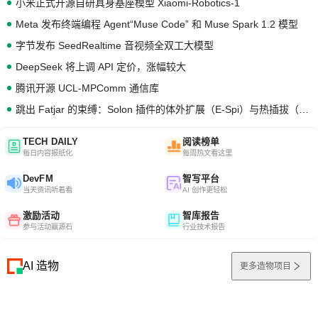
小米正式开源自研具身基座模型 Xiaomi-Robotics-1
Meta 发布终端编程 Agent“Muse Code” 和 Muse Spark 1.2 模型
字节发布 SeedRealtime 音视频全双工大模型
DeepSeek 将上调 API 定价，涨幅较大
腾讯开源 UCL-MPComm 通信库
跳出 Fatjar 的束缚：Solon 插件的体外扩展（E-Spi）与热插拔（H-Spi）
TECH DAILY
阅读榜单
每日内容报纸化
每周热文看这里
DevFM
智写平台
当天资讯听着看
AI 创作更轻松
激励活动
智库报告
参与活动赢源石
行业技术报告
AI 造物
更多造物项目