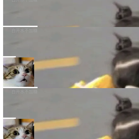
成本降低 30%，精度不变。 FP8 省的不仅是显
先理解你的语境和意图，再把准确的文字直接给
s： 实现了URL.Parse()便捷功能 对浏览器内部
存 KV cache 是推理时最吃显...
到你。从“逐字转写、单点优化”演进为“理解语
PostgreSQL 18/19 新特性深度解读
函数添加了多项边界检查，以避免潜在的越界访
境、兼容场景、一键直出”。 Hy ASR 3.0 previe
问、下溢和溢出。（DiD） 修复了加载和解析内
演讲者分享了一个有趣的实践：面对 PG 18 已
w 不要求标准普通话，方言识别覆盖粤语、吴语
容提供的字体时出现的几个问题 为避免音频加
发布的 Release Notes，他利用 AI 工具（如 Co
白开水不加糖
等 10 大方言片区和 20 余个二级小片区。在开
载、处理和播放过程中可能出现的一系列错误，
pilot）对数千条 commit 日志进行自动分析，先
源评测集中，Hy ASR 3.0 preview 在多语种的
对音频采样频率设定了下限 采样率低于 8kHz
慕尼黑市政府为全职开源项目维护者提
让模型总结出三十余条潜在特性，再逐条要求生
WER（...
供资助
（通常被认为是 "telephone"/"walkie-talkie" 音
成详细解释和代码校验，最终筛选出对用户体感
"在过去大约 10 年的大部分时间里，libexpat 的
质的最低采样率）的音频格式将被拒绝 修复了 C
最强的若干项。对于尚未正式发版的 PG 19，则
维护工作一直与我的日常工作、家务、社交生活
局
SS 圆角虚线样式中可能存在的问题 如果表单中
通过拉取过去一年内（从 PG 18 Beta1 时间点
和休闲娱乐竞争时间。" 这是 libexpat 维护者 S
的图像元素不在同一个子树中，则它们将不再关
至今）的所有 commit，同样交由 AI 分析提炼。
Firefox 153.0.3 发布
ebastian Pipping 写在博客里的话。8 月 4 日，
联 加...
经过人工复核，准确度令人满意。这一方法也为
他宣布了一个新消息：从 2026 年 8 月 1 日起，
Firefox 153.0.3 现已发布，具体更新内容如
社区爱好者提供了高效跟踪新版本的思路。
他可以全职维护 libexpat 了，最长 6 个月。发
下： New Smart Window 包含多项增强功能：
白开水不加糖
工资的是慕尼黑市政府。 libexpat 是一个 C99
<ul> <li>现在建议列表会显示更多结果，方便用
编写的流式 XML 解析器，MIT 许可证。和 libx
Cloudflare Computer 开源：你的 Age
户查找历史记录和切换到已打开的标签页。（<a
nt 需要一台电脑，而不是一个容器
ml2 一样，它是世界上使用最广泛的 XML 解析
href="https://bugzilla.mozilla.org/show_bug.c
Cloudflare 开源了名为 @cloudflare/computer
库之一。你的操作系统、浏览器、无数的基础设
gi?id=2019042">Bug&nbsp;2019042</a>）</l
的 npm 包。项目的核心论点是：容器不适合 Ag
局
施软件，很可能都在用它。而过去十年，维护它
i> <li>现在，助手可以直接使用 Exa 的网络搜索
ent 计算。真正适合的，是 Isolate。 Cloudflare
的人一直在用业余...
结果回答问题，而无需将问题转交给搜索引擎。
OpenAI 公开邮件和聊天记录回应苹果
工程师在这件事上没什么可谦虚的——他们用 W