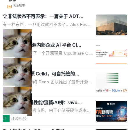
阅读榜单
让非法状态不可表示：一篇关于 ADT
的帖子在 Reddit 火了
有一种东西，一旦用过就回不去了。Alex Fedos
eev 管它叫"软件设计的基石"。 他说的东西不新
局
鲜——代数数据类型（ADT），尤其是和类型
Cloudflare 开源内部企业 AI 平台 Clou
（sum type）。但他说清楚了一件事：这不是类
dflare OS
型系统的学术体操，是日常编码的思维方式。 文
Cloudflare 发布了一个开源项目 Cloudflare O
章从一个简单的例子切入。一个网站的深色主题
S。如果你只看官方博客，你会觉得这是又一
局
设置，如果用布尔值 + 可空字段来表示——bool
个"AI 知识库 + 聊天机器人"——每个大厂都在
ean 表示是否可切换，nullable 的默认模式、浅
Deno 团队开源 Celld，可自托管的分
做，没什么新鲜的。 但 Kenton Varda 在 Twitte
布式 Durable Objects
色方案、深色方案——会产生大量无意义的组
r 上把事情说清楚了： 今天我们发布了 Cloudfla
Ryan Dahl 领导的 Deno 团队推出了最新开源项
合。方案缺了、配置冲突了、全 null 了。要知道
re OS，一个带连接器的聊天机器人，跟其他所
目 Celld，一个能在自己机器上运行 Cloudflare
局
哪些组合有效，作者说，你得靠"文档、校验、或
有科技公司做的一样。只不过，实际上它不一
Workers 和 Durable Objects 的守护进程。 设
者部落知识"。 换个写法。Rust 的 enum，两个
样。这是 Sandstorm.io 的重制版，我十年前的
鲁大师7月新机性能/流畅/AI榜：vivo夺
计思路很直接：每个对象是一个独立的 SQLite
变体：Switchable...
性能、流畅双第一，三星Galaxy Z系列
那个创业公司。不同的是，这次它构建在 Cloudf
数据库，按名称寻址，复制到你自己的 S3 兼容
2026年7月的手机市场，由于存储等硬件成本暴
新折叠缺席
lare Workers 上——我花了九年时间搭建的平台
存储库里。节点之间只通过这个存储库协调——
增，手机厂商的日子也不好过啊，新机速度明显
开
开源科技
——并且深度集成了 AI。这基本上是我十年秘密
没有控制平面，没有共识协议。每个对象自带一
放缓，因此硝烟味淡了许多。新机参数规格除开
计划的顶峰。 十年前，Ken...