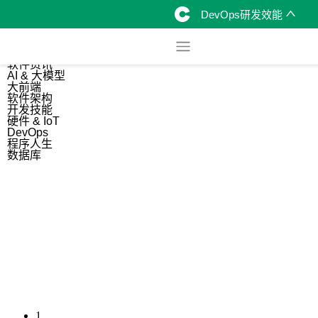
DevOps研发效能
综合
开源资讯
软件资讯
AI & 大模型
大前端
软件架构
开发技能
硬件 & IoT
DevOps
程序人生
数据库
1