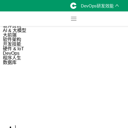
DevOps研发效能
综合
开源资讯
软件资讯
AI & 大模型
大前端
软件架构
开发技能
硬件 & IoT
DevOps
程序人生
数据库
1