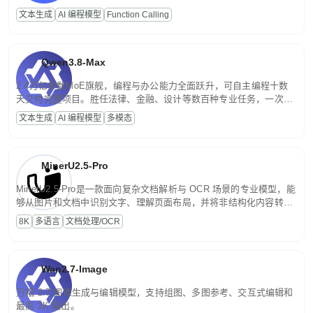
高并发、轻量化任务，适合日常对话、内容创作、基础 RAG、批量
文本生成
AI 编程模型
Function Calling
文案处理等普惠刚需场景。
Qwen3.8-Max
2.4万亿参数MoE旗舰，编程与办公能力全面跃升，可自主编程十数
天交付完整项目。胜任法律、金融、设计等数百种专业任务，一次对
话端到端交付生产级成果。原生视觉理解贯穿规划、执行与验证全流
文本生成
AI 编程模型
多模态
程，支持超长文档与长视频的深度语义解析。长程任务中自主规划与
闭环迭代，持续进化。
MinerU2.5-Pro
MinerU2.5-Pro是一款面向复杂文档解析与 OCR 场景的专业模型，能
够从图片和文档中识别文字、理解页面布局，并将非结构化内容转换
为便于存储、检索和二次处理的结构化结果。
8K
多语言
文档处理/OCR
Wan2.7-Image
万相 2.7 图像生成与编辑模型，支持组图、多图参考、交互式编辑和
最高 2K 输出。