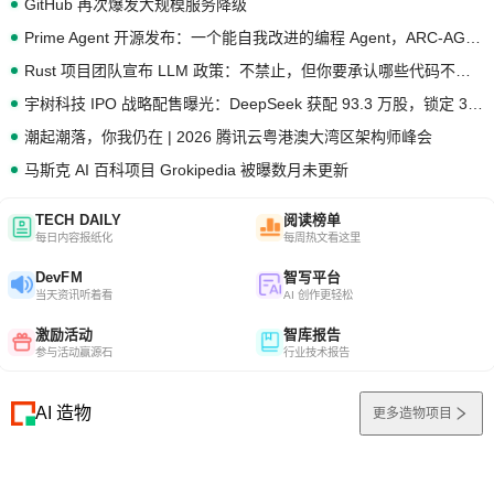
GitHub 再次爆发大规模服务降级
Prime Agent 开源发布：一个能自我改进的编程 Agent，ARC-AGI 3 超越人类专家基线
Rust 项目团队宣布 LLM 政策：不禁止，但你要承认哪些代码不是你写的
宇树科技 IPO 战略配售曝光：DeepSeek 获配 93.3 万股，锁定 36 个月
潮起潮落，你我仍在 | 2026 腾讯云粤港澳大湾区架构师峰会
马斯克 AI 百科项目 Grokipedia 被曝数月未更新
TECH DAILY
阅读榜单
每日内容报纸化
每周热文看这里
DevFM
智写平台
当天资讯听着看
AI 创作更轻松
激励活动
智库报告
参与活动赢源石
行业技术报告
AI 造物
更多造物项目