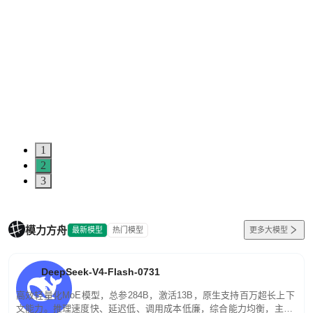
1
2
3
模力方舟
最新模型
热门模型
更多大模型
DeepSeek-V4-Flash-0731
高效轻量化MoE模型，总参284B，激活13B，原生支持百万超长上下
文能力。推理速度快、延迟低、调用成本低廉，综合能力均衡，主打