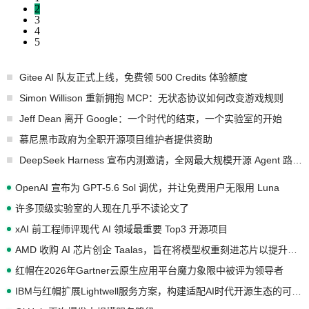
2
3
4
5
Gitee AI 队友正式上线，免费领 500 Credits 体验额度
Simon Willison 重新拥抱 MCP：无状态协议如何改变游戏规则
Jeff Dean 离开 Google：一个时代的结束，一个实验室的开始
慕尼黑市政府为全职开源项目维护者提供资助
DeepSeek Harness 宣布内测邀请，全网最大规模开源 Agent 路演现场诞生
OpenAI 宣布为 GPT-5.6 Sol 调优，并让免费用户无限用 Luna
许多顶级实验室的人现在几乎不读论文了
xAI 前工程师评现代 AI 领域最重要 Top3 开源项目
AMD 收购 AI 芯片创企 Taalas，旨在将模型权重刻进芯片以提升推理性能
红帽在2026年Gartner云原生应用平台魔力象限中被评为领导者
IBM与红帽扩展Lightwell服务方案，构建适配AI时代开源生态的可信基础设施