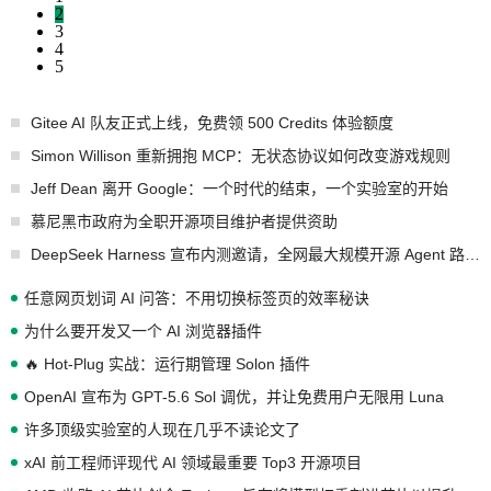
2
3
4
5
Gitee AI 队友正式上线，免费领 500 Credits 体验额度
Simon Willison 重新拥抱 MCP：无状态协议如何改变游戏规则
Jeff Dean 离开 Google：一个时代的结束，一个实验室的开始
慕尼黑市政府为全职开源项目维护者提供资助
DeepSeek Harness 宣布内测邀请，全网最大规模开源 Agent 路演现场诞生
任意网页划词 AI 问答：不用切换标签页的效率秘诀
为什么要开发又一个 AI 浏览器插件
🔥 Hot-Plug 实战：运行期管理 Solon 插件
OpenAI 宣布为 GPT-5.6 Sol 调优，并让免费用户无限用 Luna
许多顶级实验室的人现在几乎不读论文了
xAI 前工程师评现代 AI 领域最重要 Top3 开源项目