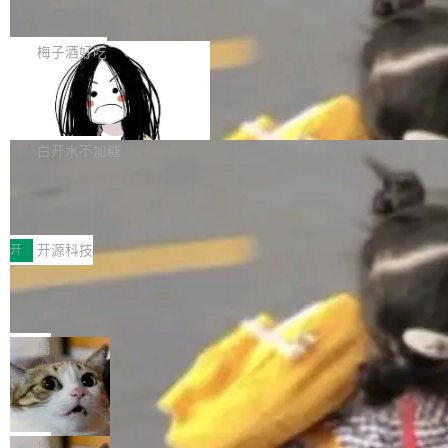
展开启新的篇章。
滞，过去三个月内没有任何条目完成更新，用户
如果你在 Spring Boot 里做过国际化，流程大概
提交的编辑请求也长期处于待处理状态。 Groki
是这样的：配 MessageSource 的 Bean、写 R
梅子酒好吃
pedia 于去年底上线，定位为由人工智能生成内
eloadableResourceBundleMessageSource、
容的百科平台，被马斯克视为传统众包百科网站
Apache Doris 4.1 全面增强 Iceberg：
声明 LocaleResolver、注册 LocaleChangeInt
支持 UPDATE、MERGE INTO 与 Iceb
维基百科的替代方案。Lawfare 调查发现，无论
erceptor…五六步之后才能看到第一行翻译文
Apache Doris 4.1 要补齐的，正是缺失的那一
erg V3
热门页面还是低关注度页面，均未出现近期更
本。 Solon 换了个方式。整个 i18n 模块围绕三
半。在已有查询能力的基础上，Doris 进一步支
白开水不加糖
新，相关问题并非局限于特定领域，而是在不同
个解析器、一个注解、一个工具类展开——没有
持了 UPDATE、DELETE、MERGE INTO 等数
主题和访问量页面中普遍存在。 调查人员最初认
XML、没有拦截器注册、没有样板配置。 资源
Testin XAgent：CIO智能测试落地指南
据修改操作、完整的表结构管理与分区演进，以
为，Grokipedia可能只是限...
文件的约定 把文件放到 resources/i18n/ 下： r
及 rewrite_data_files、expire_snapshots 等日
7月30日，TiD2026质量竞争力大会在北京中关
esources/i18n/messages.properties ...
常维护操作，并完整支持 Iceberg V3 格式。
村国家自主创新示范区会议中心开幕。本届大会
开
开源科技
由中关村智联软件服务业质量创新联盟主办，以
让非法状态不可表示：一篇关于 ADT
“智构可信·质创未来——AI原生时代的质量新范
的帖子在 Reddit 火了
式”为主题，直面AI从实验室走向规模化产业落地
有一种东西，一旦用过就回不去了。Alex Fedos
的核心质量命题。会上，《2026智能研发生产力
eev 管它叫"软件设计的基石"。 他说的东西不新
局
工具选型手册》发布，Testin云测的Testin XAge
鲜——代数数据类型（ADT），尤其是和类型
Cloudflare 开源内部企业 AI 平台 Clou
nt智能测试系统入选AI测试领域代表产品。对CI
（sum type）。但他说清楚了一件事：这不是类
dflare OS
O而言，这提示了一个转变：AI测试正在从效率
型系统的学术体操，是日常编码的思维方式。 文
Cloudflare 发布了一个开源项目 Cloudflare O
工具升级为企业的质量基础设施。 CIO面对的新
章从一个简单的例子切入。一个网站的深色主题
S。如果你只看官方博客，你会觉得这是又一
局