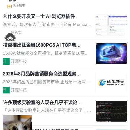
阅读榜单
为什么要开发又一个 AI 浏览器插件
说实话，每次有人问我"市面上已经有 Monica、
Sider、Copilot for Chrome 这些 AI 浏览器插件
席WC
了，你为什么还要再做一个"，我都觉得这个问题
技嘉推出钛金雕1600PG5 AI TOP电
问得好。 因为我自己也是从用户变成开发者的。
源：为发烧级主机与本地AI算力打造旗
现有产品的天花板 我用过不少 AI 浏览器插件。
1600W钛金能效全可视化，机身紧凑仅16厘米
舰供电方案
刚开始觉得都挺好——选中一段文字，弹出解
继2026台北电脑展首度亮相后，技嘉科技近日正
开
开源科技
释；写邮件时帮你润色；看英文网页给你翻译摘
式发布钛金雕1600PG5 AI TOP电源。这款高端
要。但用久了你会发现，它们本质上都是同一类
2026年8月品牌营销服务商选型观察：
电源专为发烧级DIY主机与本地AI算力平台打
从流量思维到品牌资产思维的范式转移
东西：一个带网页上下文的聊天框。 它们能读取
造，整机长度仅16厘米，提供1600W额定功率
2026年的品牌营销服务商市场,正经历一场深刻
页面的文本，然后把文本丢给大模型，再返回一
与80PLUS钛金能效；支持ATX 3.1与PCIe 5.1
的价值重构。全球全案品牌代理机构市场从2025
开
开源科技
段回答。仅此而已。 这当然有用，但总觉得差点
规范，结合服务器级元件、完善供电线材与内置
年的83.1亿美元增长至2026年的86.6亿美元,年
意思。比如我在一个后台管理系统里，需要填50
实时LCD监控屏，可充分满足当下高阶PC主机
许多顶级实验室的人现在几乎不读论文
复合增长率达5.44%,预计2032年将突破120亿美
个表单字段，每个字段还有联动逻辑；比如我
了
的严苛使用需求。 澎湃功率，紧凑机身 钛金雕1
元。数字广告与公共关系相关服务市场更是从20
「许多顶级实验室的人现在几乎不读论文了，而
想...
600PG5 AI TOP具备强悍输出功率，同时实现
25年的8463亿美元扩张至2026年的8763亿美
且他们认为 ICLR/ICML/NeurIPS 充斥着大量过
局
机身尺寸大幅精简。整机长度仅16厘米，属于同
元。数字的背后是一个清晰的事实——品牌对专
度宣传和欺诈。」 OpenAI 研究员 Keller Jorda
功率段机身尺寸十分紧凑的1600W电源产品。小