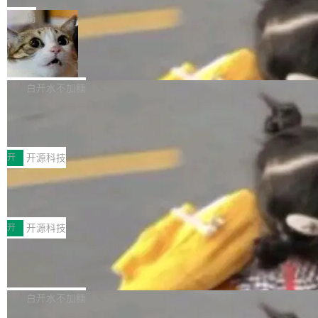
一在人才争夺战中失血的公司。六月，Google
er HE-AAC 960 解码 (DAB+) transpose_cuda
Code 在 X 上发帖：「DeepSeek Flash did 8T
局
连失两员大将：Noam Shazeer 去了 Op...
filter 添加 AMF Frame Rate Converter (vf_frc
tokens on August 1st. 5T of free usage + 3T
_amf) filter SMPTE 2094-50 元数据支持和直
NetBSD 11.0 正式发布
on OpenCode Go.」79.8 万次浏览，连带着 #
通 ProRes RAW VideoToolbox 硬件加速器 AP
DeepSeek一天消耗了8万亿# 上了微博热搜——
NetBSD 11.0 现已正式发布，这是 NetBSD 操
V ...
注意这是 OpenCode 一家的消耗。 OpenCode
作系统的第十八个主要版本。 自 NetBSD 10.1
白开水不加糖
是 Anomaly 出品的 AI 编程工具，套餐 10 美元/
以来的变化 更新亮点： 新增对 RISC-V 处理器
月。用户交了 10 美元，就能用 DeepSeek Flas
2026 ChinaJoy鸿蒙游戏增长臻享会举
架构的支持。NetBSD 11.0 是首个支持 64 位 R
办，鲸鸿动能系统呈现游戏行业解决方
h 随便写代码，按网友说法：「怎么使劲用也用
ISC-V 平台的稳定版本，涵盖一系列基于 StarFi
8月1日，2026 ChinaJoy期间，鸿蒙游戏增长臻
案
不完。」5T 来自免费额度，3T 来自 Go...
ve JH71XX 的设备，例如 VisionFive 2、PINE
享会在上海举办。鸿蒙生态的全场景智慧营销平
开
开源科技
64 STAR64，以及 QEMU。 增强了对 POSIX.1
台鲸鸿动能协同华为游戏中心，面向游戏行业开
-2024 和 C23 编程接口标准的兼容性。 compat
技嘉X3D系列再添新成员 B850 AORU
发者及生态伙伴，系统呈现了平台在游戏领域的
S ELITE X3D主板强化性能体验
_linux(8) 增强了对 Linux 系统调用的支持，包
完整能力版图——从IAP高价值用户的全周期经
面向AMD Ryzen X3D处理器玩家，技嘉X3D系
括 epoll（围绕 kqueue 实现）、POSIX 消息队
营、到IAA游戏的“买变一体”正循环、再到联运与
列主板阵容迎来新成员——B850 AORUS ELITE
开
开源科技
列、...
广告协同的全链路经营闭环，以及面向全球市场
X3D。作为面向主流高性能平台打造的全新主板
的出海增长布局。 华为终端云业务商业化销售负
Zadig v5.0 发布：AI 发布专员与 AI 审
产品，B850 AORUS ELITE X3D延续技嘉在X3
查专员上线
责人在开场致辞中表示，游戏开发者的核心诉求
D平台优化上的技术积累，旨在为游戏玩家带来
我们团队这几天最大的卡点不是 AI 写得不够
已不再是“多一个投放渠道”，而是一套能够持续
更稳定、更高效的装机选择。 B850 AORUS ELI
好，是 AI 写得太好了。 好到审查排期从两天的
白开水不加糖
驱动增长的体系。截至目前，搭载HarmonyOS
TE X3D基于AMD AM5平台打造，支持AMD Ry
活儿拖成了五天。PR 一堆起来没人敢合，发布