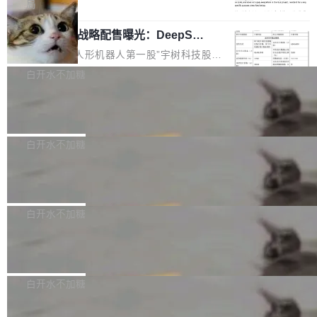
5% RHAE Best@1，超过了 ARC 报告的人类专
覆盖 rust-lang/rust 单一仓库的代码贡献。这不
局
家基线 95.4%。 不是又一个 coding agent 包装
是项目级别的官方立场，目前由五个团队采纳，
宇树科技 IPO 战略配售曝光：DeepSe
器 Prime Agent 的架构和市面上大多数 coding
但它可能是主流开源项目中关于 AI 辅助贡献最
ek 获配 93.3 万股，锁定 36 个月
agent 有本质区别。大多数 agent harness 的设
细致的一份规则。 政策的核心只有一句话：LLM
8月6日晚间，“人形机器人第一股”宇树科技股份
计是基于早期模型的能力—...
可以用来分析、提炼、审阅、建议，但不能用来
有限公司披露IPO发行价格及战略配售结果，杭
白开水不加糖
创作。 具体来说，LLM 生成的代码可以提交，
州深度求索人工智能基础技术研究有限公司（De
但必须满足五个条件：预先安排、非关键、高质
Docker 29.7.2 发布
epSeek）获配93.3399万股，按150.8元/股发行
量、充分测试、充分审查，并且必须披露。LLM
价格计算，认购金额约1.41亿元，股份锁定期为
Docker 29.7.2 现已发布，具体更新内容如下：
不得生成涉及安全性的关键变更，除非作者本身
36个月。 公告显示，本次宇树科技战略配售对
Bug fixes and enhancements 修复多次传递同
白开水不加糖
就是领域专家。即使如此，政策也"强烈不建
象主要包括长期投资机构、与公司业务具有战略
一环境变量时，docker service create和docker
议"这么做。 对于不披露的情况，审核者可以直
合作关系或长期合作愿景的大型企业、科创板保
Apache Fluss 毕业成为顶级项目
service update会发生 panic 的问题。docker/cl
接关闭 PR，无需解释。 政策作者 Jynn Ne...
荐人跟投子公司，以及公司高级管理人员和核心
i#7145 修复了 Docker Engine 29.7.0 中引入的
今年 7 月，Apache Fluss 的毕业提案在 Apach
员工参与设立的专项资产管理计划。其中，Dee
一个回归问题，该问题导致拉取镜像时会拒绝包
e 孵化器项目管理委员会（IPMC）投票中获得
白开水不加糖
pSeek作为与宇树科技具备战略合作关系的企
含绝对 hardlink 目标的镜像（此类镜像由某些镜
全票通过，随后获 Apache 软件基金会董事会批
业，获配股份数量占本次发行数量的2.31%。 除
像构建工具生成）。moby/moby#53305 修复了
马斯克 AI 百科项目 Grokipedia 被曝数
准。今天，Apache 软件基金会正式宣布 Apach
DeepSeek外，腾讯旗下上海启善投资有限公司
月未更新
Docker Engine 29.7.0 中引入的一个回归问
e Fluss 孵化毕业，成为 Apache 顶级项目（TL
埃隆·马斯克推出的AI百科项目 Grokipedia 被曝
获配9...
题，该问题可能导致在旧版 Linux 内核...
P）！这一里程碑不仅标志着 Fluss 迈入新的发
长期停止内容更新，未能实现其作为“AI版维基百
白开水不加糖
展阶段，也将进一步推动流式存储、实时湖仓与
科”替代品的目标。 据 Lawfare 最新调查，自今
AI 数据基础加速融合，为实时数据基础设施的发
Solon I18n：三种解析器，零样板代码
年4月以来，Grokipedia 页面更新功能基本停