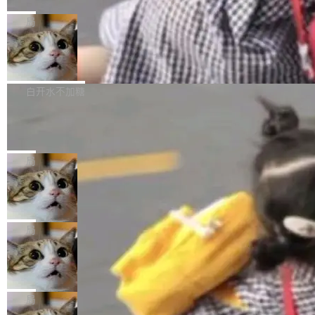
C版的产品，搭载“人机双写”重磅功能——你写
全球知名开源多媒体框架 FFmpeg 今天正式发
给 OpenAI 总法律顾问 Che Chang 发了封邮
你的，AI写AI的，同屏协作互不干扰。一句话让
布了 9.0 版本。这个版本除了带来新一代音视频
局
件，附了一封长信，要求 OpenAI 配合调查前苹
AI帮你干活，现在开启全新体验！ 温馨提示：
处理能力和硬件加速支持之外，还有一个特殊之
果员工带走机密信...
体验WorkBuddy鸿蒙PC版前，请将 HUAWEI M
亚马逊成本失控：AI 写代码烧掉 1215
处：FFmpeg 9.0 的代号是“Lei”。 这个名字，
万元，超预算 860%
atePad Edge 升级至 HarmonyOS 6.1.0.135S
来自中国开发者雷霄骅（Lei Xiaohua）。 对于
外媒近日曝光了亚马逊的多份内部报告显示，AI
P9 patch03及以上版本。 *升级路径：设置 > 搜
很多中国音视频开发者而言，这个名字并不陌
导致公司在多个项目上超支。《金融时报》报道
白开水不加糖
索“软件更新” > 检查更新，即可搜索新版本，下
生。十年前，他通过大量中文技术文章、源码分
称，仅一个项目的成本超支就高达 180 万美元
载安装完成升级即可。 没有...
析和开源示例，让一代开发者第一次真正理解 F
Hugging Face CEO 发声：中国正在开
（约合人民币 1215 万元）。 具体来说，一名工
源模型上碾压我们
Fmpeg，也成为很多人进入音视频开发领域的
程师借助 Anthropic 旗下 Claude Sonnet 模型
"他们正在开源模型上碾压我们。" Hugging Fac
“启蒙老师”。 而今年，恰好是雷霄骅离世十周
编写程序，目标是完成电商平台作者信息与商品
e CEO Clément Delangue 在 CNBC 的采访里
局
年。FFmpeg 社区最终选择用一个大版本的名
列表的数据匹配 —— 一项常规的数据处理任
没有拐弯抹角。他说中国正在赢得 AI 竞赛，而
字，留下了这份纪念。 雷霄骅曾是中国传媒大学
务，最终却产生了 180 万美元的账单，实际支出
当 AI agent 把源码变成了最好的扩展系
且按目前的速度，中国 AI 工具预计在今年底或
数字电视技术方向的博士生，长期从事视频、音
统，开发者工具必须开源
超出原定预算 860%。 更令人意外的是，该项目
2027 年就能追上美国前沿实验室的水平。 Dela
五年前，David Crawshaw 问过很多软件工程师
频技...
最终并未成功落地，而高额算力消耗持续运行长
ngue 把原因归结为一件事：开放协作。中国的
一个问题：你写过什么给自己用的程序？答案几
局
达 5 个月，公司直到财务对账时才察觉异常。这
AI 开发者在一个共享和协作的生态里加速迭代，
乎都是没有。工程师们整天用别人写的程序写程
意味着一个无人看管的 AI 程序，在近半年时间
而美国模型厂商在"闭门造车"。他的原话是 "buil
DeepSeek Harness 宣布内测邀请，全
序给别人用。偶尔有人自己写个博客系统、智能
里日夜不停地"烧钱"。 复盘显示，...
网最大规模开源 Agent 路演现场诞生
ding in silos"——各自为战，互不通气。 这个判
家居控制、家庭实验室，都算稀奇事。 Crawsh
一条内测招募帖，发出去的时候大概没人想到它
断从他嘴里说出来分量不同。Hugging Face 是
aw 是 Shelley 的作者，一个开源 AI coding age
会变成一场开源 Agent 生态的路演。 8月1日，
局
全球最大的开源 AI 平台，上面跑着上百万个模
nt。他最近在博客上写了一篇文章，核心论点很
DeepSeek Harness 团队负责人崔添翼（tiany