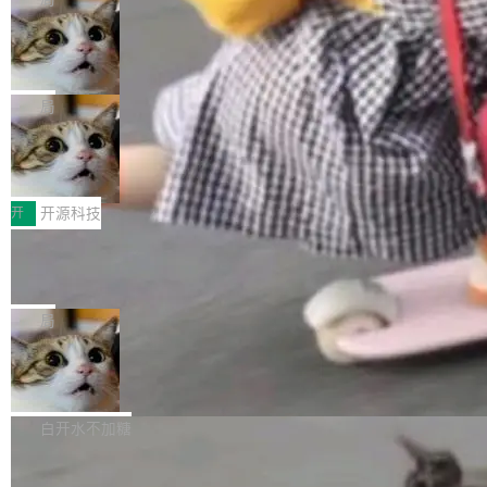
现实 过去两年，CIO们的焦虑清单上多了两项：
设置，如果用布尔值 + 可空字段来表示——bool
个"AI 知识库 + 聊天机器人"——每个大厂都在
一是如何让大模型和智能体应用安全地从PoC走
ean 表示是否可切换，nullable 的默认模式、浅
Deno 团队开源 Celld，可自托管的分
做，没什么新鲜的。 但 Kenton Varda 在 Twitte
向生产，二是如何让测试团队跟得上AI应用...
布式 Durable Objects
色方案、深色方案——会产生大量无意义的组
r 上把事情说清楚了： 今天我们发布了 Cloudfla
Ryan Dahl 领导的 Deno 团队推出了最新开源项
合。方案缺了、配置冲突了、全 null 了。要知道
re OS，一个带连接器的聊天机器人，跟其他所
目 Celld，一个能在自己机器上运行 Cloudflare
局
哪些组合有效，作者说，你得靠"文档、校验、或
有科技公司做的一样。只不过，实际上它不一
Workers 和 Durable Objects 的守护进程。 设
者部落知识"。 换个写法。Rust 的 enum，两个
样。这是 Sandstorm.io 的重制版，我十年前的
鲁大师7月新机性能/流畅/AI榜：vivo夺
计思路很直接：每个对象是一个独立的 SQLite
变体：Switchable...
性能、流畅双第一，三星Galaxy Z系列
那个创业公司。不同的是，这次它构建在 Cloudf
数据库，按名称寻址，复制到你自己的 S3 兼容
2026年7月的手机市场，由于存储等硬件成本暴
新折叠缺席
lare Workers 上——我花了九年时间搭建的平台
存储库里。节点之间只通过这个存储库协调——
增，手机厂商的日子也不好过啊，新机速度明显
开
开源科技
——并且深度集成了 AI。这基本上是我十年秘密
没有控制平面，没有共识协议。每个对象自带一
放缓，因此硝烟味淡了许多。新机参数规格除开
计划的顶峰。 十年前，Ken...
个小型数据库，应用天然按分片构建，单个数据
Zed 推出 DeltaDB，一个记录 commit
高价的三星折叠（三星Galaxy Z Fold8 Ultra / Z
之间所有操作的版本控制系统
库的竞争和爆炸半径问题在设计层面就被消除
Fold8 / Z Flip8）外，其余要么是中低端机器，
Zed 编辑器团队发布了新项目——DeltaDB，一
了。 闲置的 cell 会休眠到几乎不占资源。当 cel
例如iQOO Z11i、REDMI Note 17、REDMI No
个在 git commit 之间记录每一次编辑操作的版
局
l 迁移或唤醒时，新宿主从 S3 恢复 SQLite 数据
te 17 Pro、OPPO K15，要么是vivo X300 E这
本控制系统。目前处于 Early Access 阶段。 De
库继续执行。存储库是持久化的唯一真相...
样的次旗舰。 Galaxy Z Fold8 Ultra / Z Fold8 /
SpaceXAI 单季资本开支达 183 亿美元
ltaDB 的核心思路直接写在 landing page 最显
Z Flip8三款折叠屏新机均在7月22日发布，且全
眼的位置：「Software is made between com
根据风险投资人Tomer Tunguz 博客（VC 分
部搭载骁龙8 Elite Gen5 for Galaxy，它们本该
mits」——软件是在 commit 之间写出来的。git
析）披露的最新分析与第二季度业绩报告，Spac
白开水不加糖
是7月性...
只记录了你提交的最终状态，但真正的工作过程
eXAI在上个季度的总资本支出飙升至183.7亿美
——打字、删改、试错、agent 对话——都在 co
Meta 发布终端编程 Agent“Muse Cod
元。其中，绝大部分资金被直接用于 AI 领域，