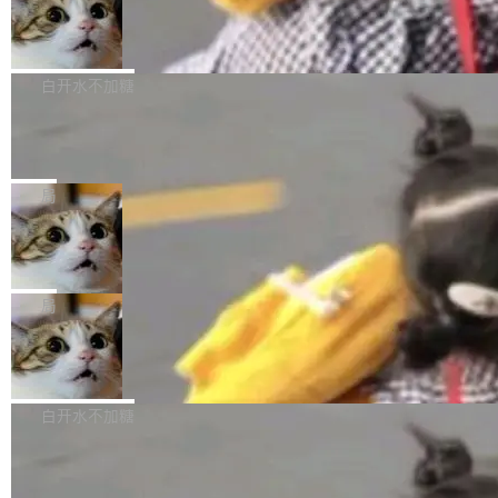
型。谁在开源赛道上领先，...
简单：开发者工具必须开源。 理由不是传统的自
商汤 SenseNova U1.5-Lite-Preview
i）在 X 上发帖： 「如果你是 Agent Harness 相
开源
由软件情怀，而是一个跟 AI agent 直接相关的
关开源项目的开发者，希望参加 DeepSeek Har
商汤科技宣布面向社区开源轻量级统一多模态模
技术判断。 两行 prompt 就能个性化任何软件 C
ness 的内测，可以回复或私信联系我。请附上
型的预览版本 SenseNova U1.5-Lite-Preview。
白开水不加糖
rawshaw 给出了两个 prompt。 第一个： "下载
GitHub id 以及开源代表作。」 DeepSeek 曾在
公告称，SenseNova U1.5-Lite-Preview并非简
某个软件的源码，在本地构建。修改 agent ...
官方招聘信息中写过一条简洁有力的公式：Mod
Ubuntu 将核心系统包从 deb 转成了 s
单的模型规模升级，而是基于 SenseNova U1
nap
el + Harness = Agent。模型负责理解和推理，
的一次系统性迭代，不仅在同一架构中贯通视觉
Ubuntu 正在把又一个核心系统包从 deb 转为 s
Harness 负责把能力落到真实环境中——调用工
理解、推理、生成与编辑，还仅以 8B-MoT 的轻
nap。这次是 hwctl——一个用来检查 Ubuntu
局
具、读写文件、管理上下文、处理错误、完成闭
量大小，将能力推进到4K、更精细的真实质感、
硬件认证状态的命令行工具。 Canonical 工程师
环。崔添翼招人的标...
更复杂的视觉控制和可持续迭代编辑。 相比 U
Dario Amodei 担心新人来 Anthropic
Alan Griffiths 在邮件列表中说得很直白：「hwc
只为金钱，不为使命
1，U1.5-Lite-Preview 在以下方向上带来了显著
tl 是一个 Ubuntu 专有的包，它和它的依赖项都
顶级 AI 研究员在两家公司之间来回跳，中间只
提升： 原生支持4K图像生成； 更精细的局部纹
是 Ubuntu 专有的，不会用在其他发行版上。」
隔了几天。 Lilian Weng 上周刚宣布因健康原因
局
理、细节与真实世界质感； 更准确的中英文文字
所以 deb 版本的受众实际上为零。既然只有 Ub
离开 Thinking Machines Lab，说自己作为联合
生成与复杂版式组织； 更稳定的图...
untu 用户在用，那用 snap 打包就没什么可纠结
FFmpeg 9.0 发布
创始人的角色「太累了」。几天后，The Inform
的。 从 deb 到 snap 的迁移路径 hwctl 是 rust-
ation 就曝出她将重回 OpenAI，负责递归自我
FFmpeg 9.0 现已发布，包含多项改进。官方更
hwlib 硬件 API 库的一部分，命令行工具负责查
改进方向的研究。她是 Thinking Machines 过
新日志列出的 9.0 版本主要更新内容如下： 扩
白开水不加糖
询 Ubuntu 的硬件认证数据库。...
去一年内第四个离开的联合创始人。 这家由前
展 AMF 色彩转换器 (vf_vpp_amf) 的 HDR 功能
OpenAI CTO Mira Murati 创立的公司，连创始
DeepSeek V4 Flash 单日消耗 8 万亿 t
MP4 muxer 中支持 LCEVC 音轨复用 Playdate
okens 登顶热搜
团队都留不住。 但 Thinking Machines 不是唯
视频编码器和多路复用器 添加 v360_vulkan filt
8 万亿 tokens。一天。一家公司的消耗。 Open