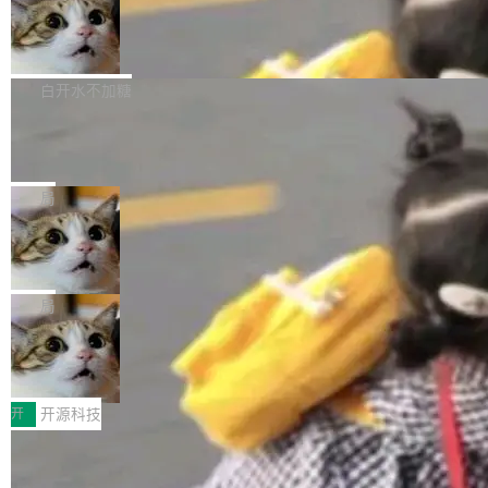
通过拉取过去一年内（从 PG 18 Beta1 时间点
和休闲娱乐竞争时间。" 这是 libexpat 维护者 S
的图像元素不在同一个子树中，则它们将不再关
至今）的所有 commit，同样交由 AI 分析提炼。
Firefox 153.0.3 发布
ebastian Pipping 写在博客里的话。8 月 4 日，
联 加...
经过人工复核，准确度令人满意。这一方法也为
他宣布了一个新消息：从 2026 年 8 月 1 日起，
Firefox 153.0.3 现已发布，具体更新内容如
社区爱好者提供了高效跟踪新版本的思路。
他可以全职维护 libexpat 了，最长 6 个月。发
下： New Smart Window 包含多项增强功能：
白开水不加糖
工资的是慕尼黑市政府。 libexpat 是一个 C99
<ul> <li>现在建议列表会显示更多结果，方便用
编写的流式 XML 解析器，MIT 许可证。和 libx
Cloudflare Computer 开源：你的 Age
户查找历史记录和切换到已打开的标签页。（<a
nt 需要一台电脑，而不是一个容器
ml2 一样，它是世界上使用最广泛的 XML 解析
href="https://bugzilla.mozilla.org/show_bug.c
Cloudflare 开源了名为 @cloudflare/computer
库之一。你的操作系统、浏览器、无数的基础设
gi?id=2019042">Bug&nbsp;2019042</a>）</l
的 npm 包。项目的核心论点是：容器不适合 Ag
局
施软件，很可能都在用它。而过去十年，维护它
i> <li>现在，助手可以直接使用 Exa 的网络搜索
ent 计算。真正适合的，是 Isolate。 Cloudflare
的人一直在用业余...
结果回答问题，而无需将问题转交给搜索引擎。
OpenAI 公开邮件和聊天记录回应苹果
工程师在这件事上没什么可谦虚的——他们用 W
诉讼，称“Apple is getting this wron
（<a href="https://bugzilla.mozilla.org/show_
orkers 跑了十年 Isolate。用 CEO Matthew Pri
上个月，苹果一纸诉状把 OpenAI 告上法庭，指
g”
bug.cgi?id=204...
nce 的话说：「我们一生都在用 Isolate 运行代
控其挖角苹果前员工并窃取商业秘密。苹果的诉
局
码，而 AI Agent 不需要容器，它们需要的是 Iso
状把 OpenAI 描述成一个系统性地从前东家挖
late。」 容器为什么不合适 容器的问题在于启动
HUAWEI MatePad Edge上架WorkBu
人、套取机密信息的对手。 OpenAI 没发律师
ddy鸿蒙PC版，说话就能干活的AI办公
和销毁都太重了。一个 Agent 要执行的任务可能
函，也没选择庭外沉默。它在官网贴了一篇博
全能AI工作台WorkBuddy鸿蒙PC版上架HUAWE
搭子
只需要几毫秒的 CPU 时间，但容器从冷启动到
文，标题只有六个字：Apple is getting this wro
I MatePad Edge应用市场，直接下载即可使
开
开源科技
就绪要花数秒。如果未来有十...
ng。 然后，它把邮件往来和 iMessage 聊天记
用，与鸿蒙电脑上的体验一致。值得一提的是，
录全贴了出来。 他发错人了 苹果外部律师 Gabr
FFmpeg 9.0 发布：代号“Lei”，以此纪
这是目前市面上唯一支持平板接入WorkBuddy P
念中国开发者雷霄骅
iel Gross 来自 Weil 律所，2 月 23 日下午 5:53