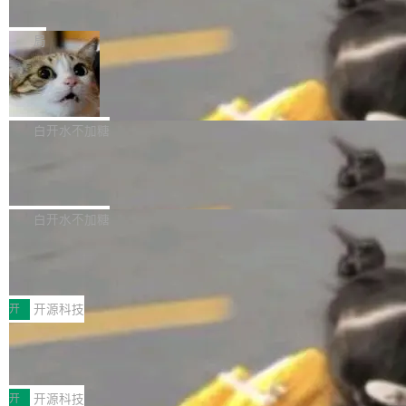
e” 和 Muse Spark 1.2 模型
mmit 之间的空隙里丢失了。 DeltaDB 要做的就
金额高达158.3亿美元，这一单项投入已经逼近
Meta 今天发布了两款 AI 产品：Muse Code，
是把这段空隙补上。 回退到任何一次编辑：Delt
微软同期总资本开支的四成。 与亚马逊、Alpha
一个在终端里运行的编程 agent；Muse Spark
局
aDB 捕获 commit 之间的每一次操作，...
bet、微软以及 Meta 等传统科技巨头相比，Spa
1.2，驱动这个 agent 的新模型。一句话概括：
ceXAI的资金消耗速度尤为引人瞩目。然而，支
美团开源 LoHoSearch，用知识图谱校
你可以用 curl -fsSL https://dev.meta.ai/install.
准 AI 能力认知
撑庞大支出的资金来源却呈现出截然不同的面
sh | bash 安装一个能在大项目里自动规划、写
机器出题的前提，是让机器拥有全局视野。整个
貌。数据显示，微软和 Meta 主要依托充沛的经
代码、验证结果的 AI 终端工具。 据介绍，Muse
构建流程可以分为四个环节：建图 → 控制难度
白开水不加糖
营现金流来覆盖资本开支，其资本支出覆盖率分
Code 是 Meta 的编程 agent 产品。它和市场上
→ 质量把关 → 数据概览。
别达到155% 和106%;而SpaceXAI的经营现金
腾讯开源 UCL-MPComm 通信库
已有的终端编程 agent 在设计理念上有几个明显
流仅能覆盖资本开支的12...
的差异点。 异步后台 agent：Muse Code 有一
腾讯网平团队宣布开源了 UCL-MPComm 通信
个主 agent 循环，外加一组后台 agent。这些后
库，并将作为transport接入Mooncake TENT。
白开水不加糖
台 agent...
该通信库针对AI Memory池化场景的数据传输需
CoStrict入选工信部2025人工智能应用
求进行了深度优化，能够实现数据中心内大规模
典型案例
计算节点间多种内存类型的高性能通信。 UCL-
近日，工信部科技司公示《2025人工智能应用典
MPComm将作为一种传输引擎接入Mooncake T
型案例入选名单》，深信服“面向企业研发场景的
开
开源科技
ENT，实现零拷贝传输性能提升30%、非零拷贝
开源 AI 编程平台 CoStrict 应用”凭借卓越的技术
传输性能最高提升5倍。UCL-MPComm底层基
深信服AI算力网关入选工信部人工智能
创新与落地成效成功入选。 全链路私有化部署，
应用典型案例！
于自研UCL-Engine通信引擎，后续腾讯网平将
助力企业AI研发安全落地 当前，越来越多企业已
前不久，工业和信息化部正式发布《2025年人工
持续开源更多基于UCL-Engine的高性能通信组
经开始引入 AI Coding 工具，通过调用公有云模
智能应用典型案例名单》，集中展示人工智能在
开
开源科技