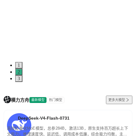
1
2
3
模力方舟
最新模型
热门模型
更多大模型
DeepSeek-V4-Flash-0731
高效轻量化MoE模型，总参284B，激活13B，原生支持百万超长上下
文能力。推理速度快、延迟低、调用成本低廉，综合能力均衡，主打