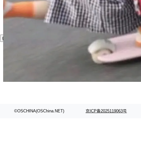
©OSCHINA(OSChina.NET)
京ICP备2025119063号