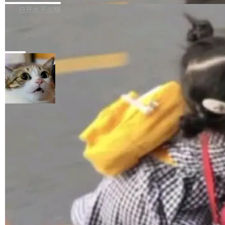
正，才能成为机器能理解的高质量数据。医学影
理工具。它可以查看，转换，编辑和分类所有主
白开水不加糖
像AI落地最昂贵的环节，不是算法，是专业医生
流格式的电子书。Calibre 是个跨平台软件，可
的时间。 张医生是某三甲医院放射科副主任医
SwiftUI 问世七年了，为什么开发者还
以在 Linux、Windows 和 macOS 上运行。 Cal
师，牵头一项腹部肌肉影像课题。他需要在数百
在骂它？
ibre 9.12 现已正式发布，此次更新内容如下：
Yakov Manshin 发了一期长达 40 分钟的 YouT
张CT影像上完成像素级精细分割，让系统"...
新功能 macOS：在 Connect/Share 按钮中添加
ube 视频，标题是"SwiftUI 七年后：一个平庸的
局
通过 AirDop 共享书籍的功能 Content server：
故事"。视频核心观点很简单：SwiftUI 发布七年
支持可向服务器后端添加新端点的插件 Edit boo
了，仍然像一个永久公测版。 Manshin 从数据
k：Compress images：添加将 GIF 图像转换为
流、布局系统、API 稳定性、性能、跨平台五个
加载更多
JPEG/WebP 的选项 ToC Editor：添加一个按
维度逐一批判了 SwiftUI。最让人印象深刻的一
钮，用于对目录中的条目进...
个论据是：苹果官方的 SwiftUI 教程项目 Land
marks，用最新 Xcode 在最新 macOS 上构建
运行，出来的效果是坏的——侧边栏按钮大小不
一，界面错位。他说这个问题"两年前就发现了，
至今没变"。 数据流方面，Manshin 指出 SwiftU
I 的属性包装器演进史...