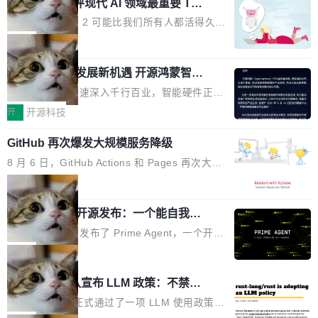
业化营销服务的需求从未如此迫切。 但市场扩容
xAI 前工程师评现代 AI 领域最重要 Top
n 这条推文引发了广泛讨论。他不是在说风凉
巧机身有效提升市面主流标准A...
3 开源项目
的同时,服务商的竞争逻辑正在改变。2026年Top
话，他是说出了一个圈内人尽皆知但很少公开捅
Flash Attention 2 可能比我们所有人都活得久。
Agency年度合辑的观察指出,“产品”这个离消费
破的事实。 Jordan 随后补充了一句软化声明：
这句话不是来自某个技术博客，而是出自 Hieu
局
者最近的载体,在整个品牌营销层面的权重显著变
「我不认为这些会议上大部分论文都在过度宣传
Pham 的一条推文。Hieu Pham 是谁？他是 xAI
高了。全域营销服务商的竞争正在从规模转向深
或造假。问题是，作为读者，如果你筛选出那些
共商智能硬件发展新机遇 开源鸿蒙智能
的早期工程师之一，在 Grok 训练基础设施团队
度,案例厚度、全域覆盖、多线协同...
硬件开发者日杭州站即将举行
看起来最令人兴奋的论文，那它们大部分都是过
工作过。近日他在 X 上发了一条帖子，列出了他
随着万物智联加速深入千行百业，智能硬件正从
度宣传的。」 这才是真正的痛点。不是所有论文
认为现代 AI 领域最重要的三个开源项目。 第一
单点设备迈向智能化、网联化、协同化发展。作
开
开源科技
都有问题，是最吸引眼球的那批论文最有问题。
个名字毫无悬念：Flash Attention 2。 Hieu 的
为面向全场景、跨终端的分布式操作系统，开源
他引用的帖子来自 Mathew Shen，一位 ICLR 2
理由很具体。FA 系列不需要解释，但 FA2 是他
GitHub 再次爆发大规模服务降级
鸿蒙通过统一技术底座和分布式能力，为不同类
026 的读者：「看了篇 ...
认为最重要的一个——复杂度恰到好处，刚好能
型智能设备的开发、连接与互联提供关键支撑，
8 月 6 日，GitHub Actions 和 Pages 再次大规
驱动你去学 CuTe，但还没被那些"邪恶的" Hopp
也为产业链企业探索产品创新与商业增长打开新
模服务降级，Actions 完全不可用超过 5 小时，
局
er++ 优化所淹没，足够容易修改和适配。 更关
的空间。 8月14日，开源鸿蒙智能硬件开发者日
webhook 停发，连自托管 runner 也因调度层故
键的是 FA2 的持久性...
（OHDD：OpenHarmony Hardware Develope
Prime Agent 开源发布：一个能自我改
障无法工作。Pages、Copilot code review、C
进的编程 Agent，ARC-AGI 3 超越人类
r Day）将在杭州启航。活动面向智能硬件产业
opilot coding agent 全部受影响。从检测到完全
Prime Intellect 发布了 Prime Agent，一个开源
专家基线
链企业和开发者，邀请行业专家与资深技术顾
恢复，大约 12 小时。 这是 2026 年 8 月的第六
的编程 Agent Harness，核心设计围绕两个抽
局
问，围绕开源鸿蒙技术能力、设备适配、芯片适
起事故，其中四起与 AI/Copilot 服务相关。 Git
象：Recursive Language Model（RLM）和 C
配、功耗与稳定性调优、兼容性测评及统一互联
Rust 项目团队宣布 LLM 政策：不禁
Hub 员工 kdaigle 在 HN 讨论中贴出了一组数
ontinual Harness。在 ARC-AGI 3 基准测试
等内容展开系统讲解和实战交流，帮助企业进一
止，但你要承认哪些代码不是你写的
据：2025 年全年 10 亿次 commit。现在，每周
上，Prime Agent + Opus 5 的组合达到了 95.
Rust 语言项目正式通过了一项 LLM 使用政策，
步了解开源鸿蒙在智能...
2.75 亿次，全年预计 140 亿次。GitHub...