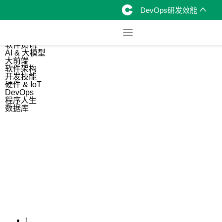
DevOps研发效能
综合
开源资讯
软件资讯
AI & 大模型
大前端
软件架构
开发技能
硬件 & IoT
DevOps
程序人生
数据库
1