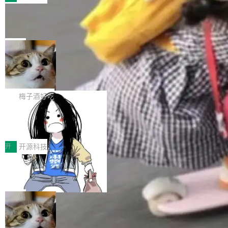
件。 腾讯网平团队在UCL-MPComm中实现了一
型或企业内部部署模型提升研发效率。但随着 AI
各领域的应用成果，覆盖技术底座、行业赋能、
个独立于业务线程的全局通信引擎（Engine），
Coding 从个人辅助工具逐步走向团队级、组织
Jeff Dean 离开 Google：一个时代的结
产品应用、支撑保障、专题等五大方向。深信服
并实...
束，一个实验室的开始
级应用，企业在规模化落地过程中，对安全性、
AI算力网关（AI创新平台）成功入选！ 随着各行
Google 员工编号 20。MapReduce 作者之一。
可控性和代码质量提出了更高要求。 首先是数据
各业的Agent走向规模化建设，算力构成形态逐
Bigtable 作者之一。TensorFlow 的作者之一。
局
安全与合规要求。对于大多数普通研发场景，公
渐丰富，用户关注的重点也在发生变化：不只是
Gemini 的架构师。Google 首席科学家。 Jeff D
有云模型能够满足快速试用和效率提升的需求。
让AI用起来，还要进一步看清混合算力时代下，
🔥 SolonCode v2026.8.4 发布：界面
ean 在 Google 工作了 27 年后，宣布离职。 他
但对于金融、能源、医疗等对数据安全要求较...
字体可调、22 种语言、记忆搜索增强
Token花在哪里、算力是否被充分利用，以及持
不是一个人走。一同离开的还有 Sanjay Ghema
打开终端就能上岗的全中文编码智能体，这一轮
续增长的AI成本该如何优化。 深信服AI算力网关
wat（Google 员工编号 23，Jeff Dean 二十多
把「看得清、用母语、记得住」三件事一次补
梅子酒好吃
正是围绕这些实际问题，从Token治理和成本治
年的编程搭档，MapReduce 和 Bigtable 的共同
齐。 SolonCode 是什么 SolonCode 是杭州无
理两个方面，让用户的每一份算力都看得清、管
作者）、Quoc Le（Google 大脑核心成员，Se
让“代码语义理解”深度释放AI Coding
耳科技研发的企业级终端编码智能体——一位全
得住、用得稳、省得下、更安全！ 一、从现在开
价值潜能：华为云码道（CodeArts）
q2Seq 和 DocAI 的共同发明人）以及 Oriol Vin
中文驱动的数字员工，自主理解需求、规划步
一、代码仓深度理解技术的作用与价值 在软件工
始，Token使用一目...
代码仓技术解析
yals（Gemini 联合负责人，AlphaSta...
骤、编写代码。不挑模型、不挑平台，curl 一行
程实践中，代码仓是企业核心知识资产的主要载
开
开源科技
装完即用。 开源地址：Gitee · GitCode · GitHu
体。企业级代码仓库通常包含数十万乃至数百万
b 安装 支持 Java 8+（8~26）、macOS / Linu
一条“删库”命令跑 17 小时，算法工程
个文件，其规模远超单次模型调用可承载的上下
师删光 89TB 数据只为干私活
x / Windows / Harmony PC。 # macOS / Linu
文窗口。随着项目规模的持续扩张与代码历史的
最高人民检察院8月4日公布了一起案件：北京一
x / Harmony PC curl -fsSL https://solon.noea
不断累积，代码仓中的模块关系、接口契约、业
名90后算法工程师王某，为了给自己接的私活腾
局
r.org/solon...
务逻辑等关键信息往往分散于数十乃至数百个文
服务器空间，删光了公司AI游戏部门的全部核心
件之中，形成高度复杂的知识关联网络。传统的
Cloudflare 分享推理优化实践：KV ca
数据。 王某2024年1月入职东城区某科技公司AI