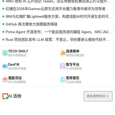
AMD 收购 AI 芯片创企 Taalas，旨在将模型权重刻进芯片以提升推理性能
红帽在2026年Gartner云原生应用平台魔力象限中被评为领导者
IBM与红帽扩展Lightwell服务方案，构建适配AI时代开源生态的可信基础设施
GitHub 再次爆发大规模服务降级
Prime Agent 开源发布：一个能自我改进的编程 Agent，ARC-AGI 3 超越人类专家基线
Rust 项目团队宣布 LLM 政策：不禁止，但你要承认哪些代码不是你写的
TECH DAILY
阅读榜单
每日内容报纸化
每周热文看这里
DevFM
智写平台
当天资讯听着看
AI 创作更轻松
激励活动
智库报告
参与活动赢源石
行业技术报告
AI 造物
更多造物项目