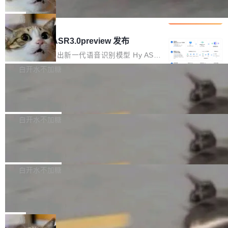
che 量化 + 权重压缩，吞吐量提升 4
代码检索手段（如关键词匹配、目录遍历）仅能
短剧部门，有互联网大厂背景。在公司内部架构
Kimi 和 GLM 是当前最强的大模型系列之一，但
1%，成本降 30%
在语法层面完成文本定位，难以触及代码的语义
调整期间，部门三次通知全员将数据从A集群迁
它们有一个共同的问题：太吃显存了。月之暗面
局
内涵与结构关联，导致开发者使用代码智能体在
移到B集群，王某都回复了"收到"。 他没有迁移
的 Kimi K 系列和智谱的 GLM 都是长上下文、M
理解大规模代码仓时面临显著"代码仓理解"瓶
腾讯混元 Hy ASR3.0preview 发布
数据。2024年9月3日下午4点，他使用此前登录
oE 架构的大模型，好用到让人上瘾，但 GPU 显
颈。 代码仓深度理解服务（以下简称" CodeBas
的账号密码进入A集群，输入了一条被程序员圈
存永远不够用。 Cloudflare 的 Workers AI 团队
腾讯混元正式推出新一代语音识别模型 Hy ASR
e深度理解服务"）是华为云码道（CodeA...
称为"删库跑路"的命令——最高管理员权限、无
一直在跑这些模型的推理。他们在官方博客上发
3.0preview。基于最新一代大语言模型 Hy3 的
白开水不加糖
需确认、强制递归删除。17个小时后，运维人员
了一篇技术文章，详细拆解了三种让大模型在 G
语言理解能力，以及融合了高精度语音识别与深
发现异常并中止进程时，89TB数据已经没了。
Pale Moon 34.3.2 发布，苍月浏览器
PU 上跑得更省、更快的技术手段——KV cache
度语义理解能力，实现了语音识别能力的全面升
删掉的是AI游戏部门的全部开发文件，包括公司
量化、模型权重压缩、以及共享 KV cache 的完
级。 根据介绍，Hy ASR3.0preview 目标在于：
Pale Moon 34.3.2 现已发布，这是一个安全更
自研的多个文生3D和...
整性保护。效果是：吞吐量提升 41%，每 token
让语音识别不再只是听清，而是真正听懂。通过
新和少量网页兼容性修复版本。 Changes/fixe
白开水不加糖
成本降低 30%，精度不变。 FP8 省的不仅是显
先理解你的语境和意图，再把准确的文字直接给
s： 实现了URL.Parse()便捷功能 对浏览器内部
存 KV cache 是推理时最吃显...
到你。从“逐字转写、单点优化”演进为“理解语
PostgreSQL 18/19 新特性深度解读
函数添加了多项边界检查，以避免潜在的越界访
境、兼容场景、一键直出”。 Hy ASR 3.0 previe
问、下溢和溢出。（DiD） 修复了加载和解析内
演讲者分享了一个有趣的实践：面对 PG 18 已
w 不要求标准普通话，方言识别覆盖粤语、吴语
容提供的字体时出现的几个问题 为避免音频加
发布的 Release Notes，他利用 AI 工具（如 Co
白开水不加糖
等 10 大方言片区和 20 余个二级小片区。在开
载、处理和播放过程中可能出现的一系列错误，
pilot）对数千条 commit 日志进行自动分析，先
源评测集中，Hy ASR 3.0 preview 在多语种的
对音频采样频率设定了下限 采样率低于 8kHz
慕尼黑市政府为全职开源项目维护者提
让模型总结出三十余条潜在特性，再逐条要求生
WER（...
供资助
（通常被认为是 "telephone"/"walkie-talkie" 音
成详细解释和代码校验，最终筛选出对用户体感
"在过去大约 10 年的大部分时间里，libexpat 的
质的最低采样率）的音频格式将被拒绝 修复了 C
最强的若干项。对于尚未正式发版的 PG 19，则
维护工作一直与我的日常工作、家务、社交生活
局
SS 圆角虚线样式中可能存在的问题 如果表单中