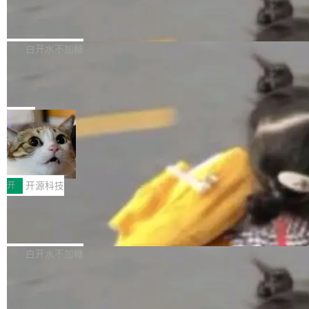
6的终端设备已突破7000万台，注册开发者数量
zen 9000/8000/7000系列处理器，并针对X3D
Dgraph v25.4.0 发布，具有图形后端的
窗口推了又推。好到合进 main 分支的代码，我
已突破 1100 万。随着鸿蒙生态汇聚越来越多的
原生 GraphQL 数据库
处理器特性进行平台级优化。其搭载X3D鸡血模
们自己都没看完。 这事不是个例。GitLab 调研
Dgraph 是一个水平可扩展的分布式 GraphQL
高质量游戏...
式2.0，可根据不同使用场景释放处理器潜力，
过 1528 名开发者，85% 说 AI 把瓶颈从写代码
数据库，有一个图形后端。作为一个原生的 Gra
白开水不加糖
帮助玩家在游戏与高负载应用中获得更充分的性
转移到了审代码。 写代码有人替你干了。但审代
phQL 数据库，它严格控制数据在磁盘上的排列
能表现。 在核心规格方面，B850 AO...
码、把关发版这两道关，还得靠人肉扛。 V5.0
竹知了：一个零依赖的单文件 HTML，
方式，以优化查询性能和吞吐量，减少集群中的
把儿时竹蝉玩具搬进浏览器
想让 AI 一起盯。
磁盘寻道和网络调用。 Dgraph v25.4.0 现已发
竹知了（zhuzhiliao）是那种小时候路边摊上几
布，具体更新内容包括： feat(zero)：Zero 现
块钱的玩意儿——一根小竹签，一个竹筒，一头
局
支持 --security superflag（token=...;whitelist
系着涂了松香的线。甩起来，竹膜震动，发出“哇
=...），与 Alpha 版本的格式一致，并据此对其
30倍效率升级：解锁医学影像数据要素
——哇”的蝉鸣声。实物越来越难找了，有开发者
价值化的真实路径
管理 HTTP 端点进行授权。 <blockquote> <p>
把它做成了 Web 玩具，放在 zhuzhiliao.imsai.c
完成一例腹部CT影像标注，张医生过去需要约1
<span><strong>警告：</strong>&nbsp;Zero
c 上，并在 GitHub 开源。 玩法很简单：按住屏
20个小时。他必须在数百张连续影像上，一笔一
开
开源科技
的 admin ...
幕画圈，或者直接甩手机。页面会实时显示转速
笔勾画边界，一层一层识别肌肉组织。如今，使
（圈/秒），声音来自真实竹知了录音的 1.72 秒
Apache Dubbo-go v3.3.2 正式发布
用东软飞标医学影像标注平台，同样的工作缩短
采样，无缝循环。音频解码失败时，还有一套合
至4小时，效率提升30倍。 这组数字背后，改变
这个版本面向生产环境，重心在内核稳定性。我
成兜底——锯齿波振荡器模拟脉冲，并联带通共
的不只是速度，而是把医学影像转化为AI能力的
们彻底收敛了旧配置体系，扩展了 Triple 协议与
白开水不加糖
振峰模拟竹膜和筒腔共鸣。 技术细节上，物理引
路径真正打通了。 大型医院积累的影像数据规模
泛化调用能力，加强了应用级元数据和服务治
擎是绳系质点模型：重力、弹性绳（只拉不
庞大，但不能直接用于训练模型。器官、病灶和
Calibre 9.12 发布，功能强大的开源电
理，同时集中修了并发安全、资源泄漏和热路径
推）、空气阻力，1/240 秒定步长积...
子书工具
组织边界，必须由专业医生逐层识别、标记和校
性能问题。
Calibre 开源项目是 Calibre 官方出的电子书管