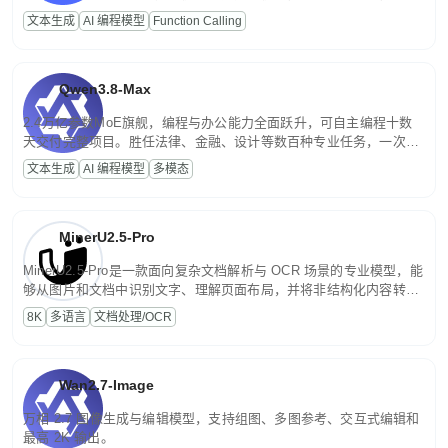
高并发、轻量化任务，适合日常对话、内容创作、基础 RAG、批量
文本生成
AI 编程模型
Function Calling
文案处理等普惠刚需场景。
Qwen3.8-Max
2.4万亿参数MoE旗舰，编程与办公能力全面跃升，可自主编程十数
天交付完整项目。胜任法律、金融、设计等数百种专业任务，一次对
话端到端交付生产级成果。原生视觉理解贯穿规划、执行与验证全流
文本生成
AI 编程模型
多模态
程，支持超长文档与长视频的深度语义解析。长程任务中自主规划与
闭环迭代，持续进化。
MinerU2.5-Pro
MinerU2.5-Pro是一款面向复杂文档解析与 OCR 场景的专业模型，能
够从图片和文档中识别文字、理解页面布局，并将非结构化内容转换
为便于存储、检索和二次处理的结构化结果。
8K
多语言
文档处理/OCR
Wan2.7-Image
万相 2.7 图像生成与编辑模型，支持组图、多图参考、交互式编辑和
最高 2K 输出。