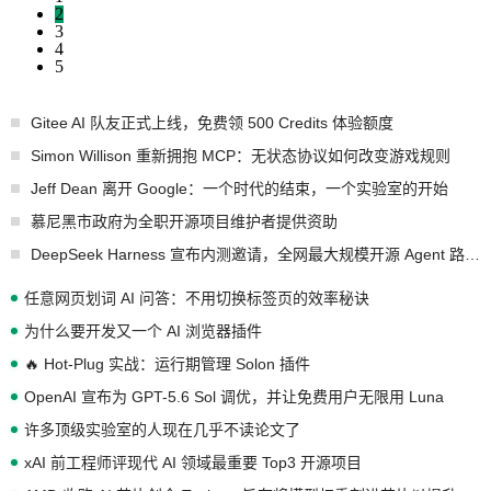
2
3
4
5
Gitee AI 队友正式上线，免费领 500 Credits 体验额度
Simon Willison 重新拥抱 MCP：无状态协议如何改变游戏规则
Jeff Dean 离开 Google：一个时代的结束，一个实验室的开始
慕尼黑市政府为全职开源项目维护者提供资助
DeepSeek Harness 宣布内测邀请，全网最大规模开源 Agent 路演现场诞生
任意网页划词 AI 问答：不用切换标签页的效率秘诀
为什么要开发又一个 AI 浏览器插件
🔥 Hot-Plug 实战：运行期管理 Solon 插件
OpenAI 宣布为 GPT-5.6 Sol 调优，并让免费用户无限用 Luna
许多顶级实验室的人现在几乎不读论文了
xAI 前工程师评现代 AI 领域最重要 Top3 开源项目