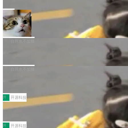
e” 和 Muse Spark 1.2 模型
mmit 之间的空隙里丢失了。 DeltaDB 要做的就
金额高达158.3亿美元，这一单项投入已经逼近
Meta 今天发布了两款 AI 产品：Muse Code，
是把这段空隙补上。 回退到任何一次编辑：Delt
微软同期总资本开支的四成。 与亚马逊、Alpha
一个在终端里运行的编程 agent；Muse Spark
局
aDB 捕获 commit 之间的每一次操作，...
bet、微软以及 Meta 等传统科技巨头相比，Spa
1.2，驱动这个 agent 的新模型。一句话概括：
ceXAI的资金消耗速度尤为引人瞩目。然而，支
美团开源 LoHoSearch，用知识图谱校
你可以用 curl -fsSL https://dev.meta.ai/install.
准 AI 能力认知
撑庞大支出的资金来源却呈现出截然不同的面
sh | bash 安装一个能在大项目里自动规划、写
机器出题的前提，是让机器拥有全局视野。整个
貌。数据显示，微软和 Meta 主要依托充沛的经
代码、验证结果的 AI 终端工具。 据介绍，Muse
构建流程可以分为四个环节：建图 → 控制难度
白开水不加糖
营现金流来覆盖资本开支，其资本支出覆盖率分
Code 是 Meta 的编程 agent 产品。它和市场上
→ 质量把关 → 数据概览。
别达到155% 和106%;而SpaceXAI的经营现金
腾讯开源 UCL-MPComm 通信库
已有的终端编程 agent 在设计理念上有几个明显
流仅能覆盖资本开支的12...
的差异点。 异步后台 agent：Muse Code 有一
腾讯网平团队宣布开源了 UCL-MPComm 通信
个主 agent 循环，外加一组后台 agent。这些后
库，并将作为transport接入Mooncake TENT。
白开水不加糖
台 agent...
该通信库针对AI Memory池化场景的数据传输需
CoStrict入选工信部2025人工智能应用
求进行了深度优化，能够实现数据中心内大规模
典型案例
计算节点间多种内存类型的高性能通信。 UCL-
近日，工信部科技司公示《2025人工智能应用典
MPComm将作为一种传输引擎接入Mooncake T
型案例入选名单》，深信服“面向企业研发场景的
开
开源科技
ENT，实现零拷贝传输性能提升30%、非零拷贝
开源 AI 编程平台 CoStrict 应用”凭借卓越的技术
传输性能最高提升5倍。UCL-MPComm底层基
深信服AI算力网关入选工信部人工智能
创新与落地成效成功入选。 全链路私有化部署，
应用典型案例！
于自研UCL-Engine通信引擎，后续腾讯网平将
助力企业AI研发安全落地 当前，越来越多企业已
前不久，工业和信息化部正式发布《2025年人工
持续开源更多基于UCL-Engine的高性能通信组
经开始引入 AI Coding 工具，通过调用公有云模
智能应用典型案例名单》，集中展示人工智能在
开
开源科技