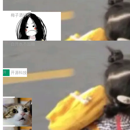
展开启新的篇章。
滞，过去三个月内没有任何条目完成更新，用户
如果你在 Spring Boot 里做过国际化，流程大概
提交的编辑请求也长期处于待处理状态。 Groki
是这样的：配 MessageSource 的 Bean、写 R
梅子酒好吃
pedia 于去年底上线，定位为由人工智能生成内
eloadableResourceBundleMessageSource、
容的百科平台，被马斯克视为传统众包百科网站
Apache Doris 4.1 全面增强 Iceberg：
声明 LocaleResolver、注册 LocaleChangeInt
支持 UPDATE、MERGE INTO 与 Iceb
维基百科的替代方案。Lawfare 调查发现，无论
erceptor…五六步之后才能看到第一行翻译文
Apache Doris 4.1 要补齐的，正是缺失的那一
erg V3
热门页面还是低关注度页面，均未出现近期更
本。 Solon 换了个方式。整个 i18n 模块围绕三
半。在已有查询能力的基础上，Doris 进一步支
白开水不加糖
新，相关问题并非局限于特定领域，而是在不同
个解析器、一个注解、一个工具类展开——没有
持了 UPDATE、DELETE、MERGE INTO 等数
主题和访问量页面中普遍存在。 调查人员最初认
XML、没有拦截器注册、没有样板配置。 资源
Testin XAgent：CIO智能测试落地指南
据修改操作、完整的表结构管理与分区演进，以
为，Grokipedia可能只是限...
文件的约定 把文件放到 resources/i18n/ 下： r
及 rewrite_data_files、expire_snapshots 等日
7月30日，TiD2026质量竞争力大会在北京中关
esources/i18n/messages.properties ...
常维护操作，并完整支持 Iceberg V3 格式。
村国家自主创新示范区会议中心开幕。本届大会
开
开源科技
由中关村智联软件服务业质量创新联盟主办，以
让非法状态不可表示：一篇关于 ADT
“智构可信·质创未来——AI原生时代的质量新范
的帖子在 Reddit 火了
式”为主题，直面AI从实验室走向规模化产业落地
有一种东西，一旦用过就回不去了。Alex Fedos
的核心质量命题。会上，《2026智能研发生产力
eev 管它叫"软件设计的基石"。 他说的东西不新
局
工具选型手册》发布，Testin云测的Testin XAge
鲜——代数数据类型（ADT），尤其是和类型
Cloudflare 开源内部企业 AI 平台 Clou
nt智能测试系统入选AI测试领域代表产品。对CI
（sum type）。但他说清楚了一件事：这不是类
dflare OS
O而言，这提示了一个转变：AI测试正在从效率
型系统的学术体操，是日常编码的思维方式。 文
Cloudflare 发布了一个开源项目 Cloudflare O
工具升级为企业的质量基础设施。 CIO面对的新
章从一个简单的例子切入。一个网站的深色主题
S。如果你只看官方博客，你会觉得这是又一
局