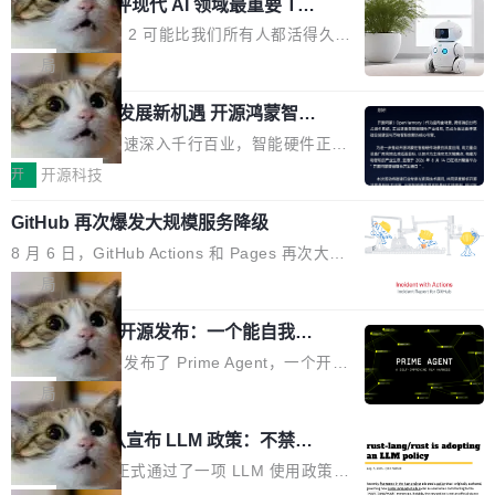
业化营销服务的需求从未如此迫切。 但市场扩容
xAI 前工程师评现代 AI 领域最重要 Top
n 这条推文引发了广泛讨论。他不是在说风凉
巧机身有效提升市面主流标准A...
3 开源项目
的同时,服务商的竞争逻辑正在改变。2026年Top
话，他是说出了一个圈内人尽皆知但很少公开捅
Flash Attention 2 可能比我们所有人都活得久。
Agency年度合辑的观察指出,“产品”这个离消费
破的事实。 Jordan 随后补充了一句软化声明：
这句话不是来自某个技术博客，而是出自 Hieu
局
者最近的载体,在整个品牌营销层面的权重显著变
「我不认为这些会议上大部分论文都在过度宣传
Pham 的一条推文。Hieu Pham 是谁？他是 xAI
高了。全域营销服务商的竞争正在从规模转向深
或造假。问题是，作为读者，如果你筛选出那些
共商智能硬件发展新机遇 开源鸿蒙智能
的早期工程师之一，在 Grok 训练基础设施团队
度,案例厚度、全域覆盖、多线协同...
硬件开发者日杭州站即将举行
看起来最令人兴奋的论文，那它们大部分都是过
工作过。近日他在 X 上发了一条帖子，列出了他
随着万物智联加速深入千行百业，智能硬件正从
度宣传的。」 这才是真正的痛点。不是所有论文
认为现代 AI 领域最重要的三个开源项目。 第一
单点设备迈向智能化、网联化、协同化发展。作
开
开源科技
都有问题，是最吸引眼球的那批论文最有问题。
个名字毫无悬念：Flash Attention 2。 Hieu 的
为面向全场景、跨终端的分布式操作系统，开源
他引用的帖子来自 Mathew Shen，一位 ICLR 2
理由很具体。FA 系列不需要解释，但 FA2 是他
GitHub 再次爆发大规模服务降级
鸿蒙通过统一技术底座和分布式能力，为不同类
026 的读者：「看了篇 ...
认为最重要的一个——复杂度恰到好处，刚好能
型智能设备的开发、连接与互联提供关键支撑，
8 月 6 日，GitHub Actions 和 Pages 再次大规
驱动你去学 CuTe，但还没被那些"邪恶的" Hopp
也为产业链企业探索产品创新与商业增长打开新
模服务降级，Actions 完全不可用超过 5 小时，
局
er++ 优化所淹没，足够容易修改和适配。 更关
的空间。 8月14日，开源鸿蒙智能硬件开发者日
webhook 停发，连自托管 runner 也因调度层故
键的是 FA2 的持久性...
（OHDD：OpenHarmony Hardware Develope
Prime Agent 开源发布：一个能自我改
障无法工作。Pages、Copilot code review、C
进的编程 Agent，ARC-AGI 3 超越人类
r Day）将在杭州启航。活动面向智能硬件产业
opilot coding agent 全部受影响。从检测到完全
Prime Intellect 发布了 Prime Agent，一个开源
专家基线
链企业和开发者，邀请行业专家与资深技术顾
恢复，大约 12 小时。 这是 2026 年 8 月的第六
的编程 Agent Harness，核心设计围绕两个抽
局
问，围绕开源鸿蒙技术能力、设备适配、芯片适
起事故，其中四起与 AI/Copilot 服务相关。 Git
象：Recursive Language Model（RLM）和 C
配、功耗与稳定性调优、兼容性测评及统一互联
Rust 项目团队宣布 LLM 政策：不禁
Hub 员工 kdaigle 在 HN 讨论中贴出了一组数
ontinual Harness。在 ARC-AGI 3 基准测试
等内容展开系统讲解和实战交流，帮助企业进一
止，但你要承认哪些代码不是你写的
据：2025 年全年 10 亿次 commit。现在，每周
上，Prime Agent + Opus 5 的组合达到了 95.
Rust 语言项目正式通过了一项 LLM 使用政策，
步了解开源鸿蒙在智能...
2.75 亿次，全年预计 140 亿次。GitHub...