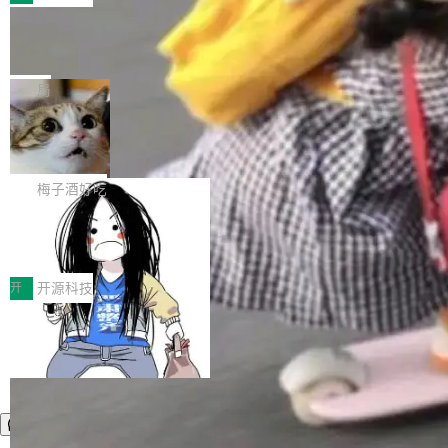
件。 腾讯网平团队在UCL-MPComm中实现了一
型或企业内部部署模型提升研发效率。但随着 AI
各领域的应用成果，覆盖技术底座、行业赋能、
个独立于业务线程的全局通信引擎（Engine），
Coding 从个人辅助工具逐步走向团队级、组织
Jeff Dean 离开 Google：一个时代的结
产品应用、支撑保障、专题等五大方向。深信服
并实...
束，一个实验室的开始
级应用，企业在规模化落地过程中，对安全性、
AI算力网关（AI创新平台）成功入选！ 随着各行
Google 员工编号 20。MapReduce 作者之一。
可控性和代码质量提出了更高要求。 首先是数据
各业的Agent走向规模化建设，算力构成形态逐
Bigtable 作者之一。TensorFlow 的作者之一。
局
安全与合规要求。对于大多数普通研发场景，公
渐丰富，用户关注的重点也在发生变化：不只是
Gemini 的架构师。Google 首席科学家。 Jeff D
有云模型能够满足快速试用和效率提升的需求。
让AI用起来，还要进一步看清混合算力时代下，
🔥 SolonCode v2026.8.4 发布：界面
ean 在 Google 工作了 27 年后，宣布离职。 他
但对于金融、能源、医疗等对数据安全要求较...
字体可调、22 种语言、记忆搜索增强
Token花在哪里、算力是否被充分利用，以及持
不是一个人走。一同离开的还有 Sanjay Ghema
打开终端就能上岗的全中文编码智能体，这一轮
续增长的AI成本该如何优化。 深信服AI算力网关
wat（Google 员工编号 23，Jeff Dean 二十多
把「看得清、用母语、记得住」三件事一次补
梅子酒好吃
正是围绕这些实际问题，从Token治理和成本治
年的编程搭档，MapReduce 和 Bigtable 的共同
齐。 SolonCode 是什么 SolonCode 是杭州无
理两个方面，让用户的每一份算力都看得清、管
作者）、Quoc Le（Google 大脑核心成员，Se
让“代码语义理解”深度释放AI Coding
耳科技研发的企业级终端编码智能体——一位全
得住、用得稳、省得下、更安全！ 一、从现在开
价值潜能：华为云码道（CodeArts）
q2Seq 和 DocAI 的共同发明人）以及 Oriol Vin
中文驱动的数字员工，自主理解需求、规划步
一、代码仓深度理解技术的作用与价值 在软件工
始，Token使用一目...
代码仓技术解析
yals（Gemini 联合负责人，AlphaSta...
骤、编写代码。不挑模型、不挑平台，curl 一行
程实践中，代码仓是企业核心知识资产的主要载
开
开源科技
装完即用。 开源地址：Gitee · GitCode · GitHu
体。企业级代码仓库通常包含数十万乃至数百万
b 安装 支持 Java 8+（8~26）、macOS / Linu
个文件，其规模远超单次模型调用可承载的上下
x / Windows / Harmony PC。 # macOS / Linu
文窗口。随着项目规模的持续扩张与代码历史的
x / Harmony PC curl -fsSL https://solon.noea
不断累积，代码仓中的模块关系、接口契约、业
r.org/solon...
务逻辑等关键信息往往分散于数十乃至数百个文
件之中，形成高度复杂的知识关联网络。传统的