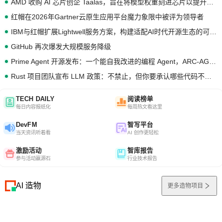
AMD 收购 AI 芯片创企 Taalas，旨在将模型权重刻进芯片以提升推理性能
红帽在2026年Gartner云原生应用平台魔力象限中被评为领导者
IBM与红帽扩展Lightwell服务方案，构建适配AI时代开源生态的可信基础设施
GitHub 再次爆发大规模服务降级
Prime Agent 开源发布：一个能自我改进的编程 Agent，ARC-AGI 3 超越人类专家基线
Rust 项目团队宣布 LLM 政策：不禁止，但你要承认哪些代码不是你写的
TECH DAILY
阅读榜单
每日内容报纸化
每周热文看这里
DevFM
智写平台
当天资讯听着看
AI 创作更轻松
激励活动
智库报告
参与活动赢源石
行业技术报告
AI 造物
更多造物项目