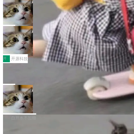
现实 过去两年，CIO们的焦虑清单上多了两项：
设置，如果用布尔值 + 可空字段来表示——bool
个"AI 知识库 + 聊天机器人"——每个大厂都在
一是如何让大模型和智能体应用安全地从PoC走
ean 表示是否可切换，nullable 的默认模式、浅
Deno 团队开源 Celld，可自托管的分
做，没什么新鲜的。 但 Kenton Varda 在 Twitte
向生产，二是如何让测试团队跟得上AI应用...
布式 Durable Objects
色方案、深色方案——会产生大量无意义的组
r 上把事情说清楚了： 今天我们发布了 Cloudfla
Ryan Dahl 领导的 Deno 团队推出了最新开源项
合。方案缺了、配置冲突了、全 null 了。要知道
re OS，一个带连接器的聊天机器人，跟其他所
目 Celld，一个能在自己机器上运行 Cloudflare
局
哪些组合有效，作者说，你得靠"文档、校验、或
有科技公司做的一样。只不过，实际上它不一
Workers 和 Durable Objects 的守护进程。 设
者部落知识"。 换个写法。Rust 的 enum，两个
样。这是 Sandstorm.io 的重制版，我十年前的
鲁大师7月新机性能/流畅/AI榜：vivo夺
计思路很直接：每个对象是一个独立的 SQLite
变体：Switchable...
性能、流畅双第一，三星Galaxy Z系列
那个创业公司。不同的是，这次它构建在 Cloudf
数据库，按名称寻址，复制到你自己的 S3 兼容
2026年7月的手机市场，由于存储等硬件成本暴
新折叠缺席
lare Workers 上——我花了九年时间搭建的平台
存储库里。节点之间只通过这个存储库协调——
增，手机厂商的日子也不好过啊，新机速度明显
开
开源科技
——并且深度集成了 AI。这基本上是我十年秘密
没有控制平面，没有共识协议。每个对象自带一
放缓，因此硝烟味淡了许多。新机参数规格除开
计划的顶峰。 十年前，Ken...
个小型数据库，应用天然按分片构建，单个数据
Zed 推出 DeltaDB，一个记录 commit
高价的三星折叠（三星Galaxy Z Fold8 Ultra / Z
之间所有操作的版本控制系统
库的竞争和爆炸半径问题在设计层面就被消除
Fold8 / Z Flip8）外，其余要么是中低端机器，
Zed 编辑器团队发布了新项目——DeltaDB，一
了。 闲置的 cell 会休眠到几乎不占资源。当 cel
例如iQOO Z11i、REDMI Note 17、REDMI No
个在 git commit 之间记录每一次编辑操作的版
局
l 迁移或唤醒时，新宿主从 S3 恢复 SQLite 数据
te 17 Pro、OPPO K15，要么是vivo X300 E这
本控制系统。目前处于 Early Access 阶段。 De
库继续执行。存储库是持久化的唯一真相...
样的次旗舰。 Galaxy Z Fold8 Ultra / Z Fold8 /
SpaceXAI 单季资本开支达 183 亿美元
ltaDB 的核心思路直接写在 landing page 最显
Z Flip8三款折叠屏新机均在7月22日发布，且全
眼的位置：「Software is made between com
根据风险投资人Tomer Tunguz 博客（VC 分
部搭载骁龙8 Elite Gen5 for Galaxy，它们本该
mits」——软件是在 commit 之间写出来的。git
析）披露的最新分析与第二季度业绩报告，Spac
白开水不加糖
是7月性...
只记录了你提交的最终状态，但真正的工作过程
eXAI在上个季度的总资本支出飙升至183.7亿美
——打字、删改、试错、agent 对话——都在 co
Meta 发布终端编程 Agent“Muse Cod
元。其中，绝大部分资金被直接用于 AI 领域，