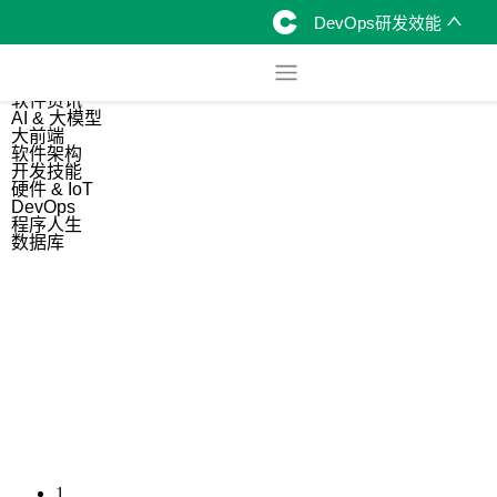
DevOps研发效能
综合
开源资讯
软件资讯
AI & 大模型
大前端
软件架构
开发技能
硬件 & IoT
DevOps
程序人生
数据库
1