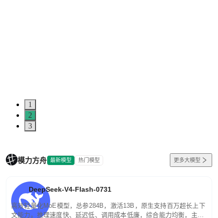
1
2
3
模力方舟
最新模型
热门模型
更多大模型
DeepSeek-V4-Flash-0731
高效轻量化MoE模型，总参284B，激活13B，原生支持百万超长上下
文能力。推理速度快、延迟低、调用成本低廉，综合能力均衡，主打