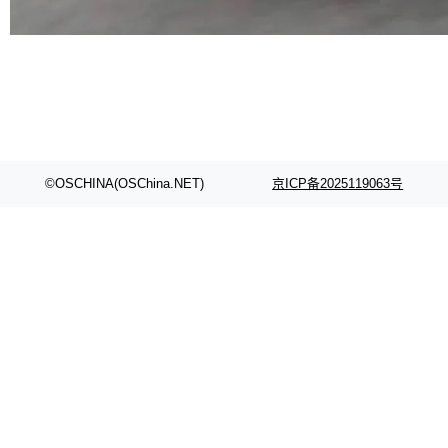
代码检索手段（如关键词匹配、目录遍历）仅能
在语法层面完成文本定位，难以触及代码的语义
内涵与结构关联，导致开发者使用代码智能体在
理解大规模代码仓时面临显著"代码仓理解"瓶
颈。 代码仓深度理解服务（以下简称" CodeBas
e深度理解服务"）是华为云码道（CodeA...
©OSCHINA(OSChina.NET)
京ICP备2025119063号