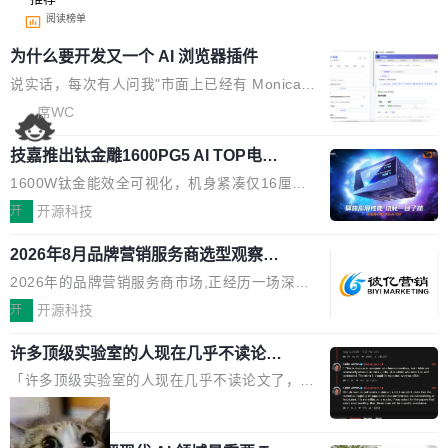
阅读榜单
为什么要开发又一个 AI 浏览器插件
说实话，每次有人问我"市面上已经有 Monica、
Sider、Copilot for Chrome 这些 AI 浏览器插件
席WC
了，你为什么还要再做一个"，我都觉得这个问题
技嘉推出钛金雕1600PG5 AI TOP电
问得好。 因为我自己也是从用户变成开发者的。
源：为发烧级主机与本地AI算力打造旗
现有产品的天花板 我用过不少 AI 浏览器插件。
1600W钛金能效全可视化，机身紧凑仅16厘米
舰供电方案
刚开始觉得都挺好——选中一段文字，弹出解
继2026台北电脑展首度亮相后，技嘉科技近日正
开
开源科技
释；写邮件时帮你润色；看英文网页给你翻译摘
式发布钛金雕1600PG5 AI TOP电源。这款高端
要。但用久了你会发现，它们本质上都是同一类
2026年8月品牌营销服务商选型观察：
电源专为发烧级DIY主机与本地AI算力平台打
从流量思维到品牌资产思维的范式转移
东西：一个带网页上下文的聊天框。 它们能读取
造，整机长度仅16厘米，提供1600W额定功率
2026年的品牌营销服务商市场,正经历一场深刻
页面的文本，然后把文本丢给大模型，再返回一
与80PLUS钛金能效；支持ATX 3.1与PCIe 5.1
的价值重构。全球全案品牌代理机构市场从2025
开
开源科技
段回答。仅此而已。 这当然有用，但总觉得差点
规范，结合服务器级元件、完善供电线材与内置
年的83.1亿美元增长至2026年的86.6亿美元,年
意思。比如我在一个后台管理系统里，需要填50
实时LCD监控屏，可充分满足当下高阶PC主机
许多顶级实验室的人现在几乎不读论文
复合增长率达5.44%,预计2032年将突破120亿美
个表单字段，每个字段还有联动逻辑；比如我
了
的严苛使用需求。 澎湃功率，紧凑机身 钛金雕1
元。数字广告与公共关系相关服务市场更是从20
「许多顶级实验室的人现在几乎不读论文了，而
想...
600PG5 AI TOP具备强悍输出功率，同时实现
25年的8463亿美元扩张至2026年的8763亿美
且他们认为 ICLR/ICML/NeurIPS 充斥着大量过
局
机身尺寸大幅精简。整机长度仅16厘米，属于同
元。数字的背后是一个清晰的事实——品牌对专
度宣传和欺诈。」 OpenAI 研究员 Keller Jorda
功率段机身尺寸十分紧凑的1600W电源产品。小