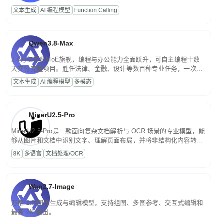
高并发、轻量化任务，适合日常对话、内容创作、基础 RAG、批量
文本生成
AI 编程模型
Function Calling
文案处理等普惠刚需场景。
Qwen3.8-Max
2.4万亿参数MoE旗舰，编程与办公能力全面跃升，可自主编程十数
天交付完整项目。胜任法律、金融、设计等数百种专业任务，一次对
话端到端交付生产级成果。原生视觉理解贯穿规划、执行与验证全流
文本生成
AI 编程模型
多模态
程，支持超长文档与长视频的深度语义解析。长程任务中自主规划与
闭环迭代，持续进化。
MinerU2.5-Pro
MinerU2.5-Pro是一款面向复杂文档解析与 OCR 场景的专业模型，能
够从图片和文档中识别文字、理解页面布局，并将非结构化内容转换
为便于存储、检索和二次处理的结构化结果。
8K
多语言
文档处理/OCR
Wan2.7-Image
万相 2.7 图像生成与编辑模型，支持组图、多图参考、交互式编辑和
最高 2K 输出。