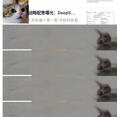
5% RHAE Best@1，超过了 ARC 报告的人类专
覆盖 rust-lang/rust 单一仓库的代码贡献。这不
局
家基线 95.4%。 不是又一个 coding agent 包装
是项目级别的官方立场，目前由五个团队采纳，
宇树科技 IPO 战略配售曝光：DeepSe
器 Prime Agent 的架构和市面上大多数 coding
但它可能是主流开源项目中关于 AI 辅助贡献最
ek 获配 93.3 万股，锁定 36 个月
agent 有本质区别。大多数 agent harness 的设
细致的一份规则。 政策的核心只有一句话：LLM
8月6日晚间，“人形机器人第一股”宇树科技股份
计是基于早期模型的能力—...
可以用来分析、提炼、审阅、建议，但不能用来
有限公司披露IPO发行价格及战略配售结果，杭
白开水不加糖
创作。 具体来说，LLM 生成的代码可以提交，
州深度求索人工智能基础技术研究有限公司（De
但必须满足五个条件：预先安排、非关键、高质
Docker 29.7.2 发布
epSeek）获配93.3399万股，按150.8元/股发行
量、充分测试、充分审查，并且必须披露。LLM
价格计算，认购金额约1.41亿元，股份锁定期为
Docker 29.7.2 现已发布，具体更新内容如下：
不得生成涉及安全性的关键变更，除非作者本身
36个月。 公告显示，本次宇树科技战略配售对
Bug fixes and enhancements 修复多次传递同
白开水不加糖
就是领域专家。即使如此，政策也"强烈不建
象主要包括长期投资机构、与公司业务具有战略
一环境变量时，docker service create和docker
议"这么做。 对于不披露的情况，审核者可以直
合作关系或长期合作愿景的大型企业、科创板保
Apache Fluss 毕业成为顶级项目
service update会发生 panic 的问题。docker/cl
接关闭 PR，无需解释。 政策作者 Jynn Ne...
荐人跟投子公司，以及公司高级管理人员和核心
i#7145 修复了 Docker Engine 29.7.0 中引入的
今年 7 月，Apache Fluss 的毕业提案在 Apach
员工参与设立的专项资产管理计划。其中，Dee
一个回归问题，该问题导致拉取镜像时会拒绝包
e 孵化器项目管理委员会（IPMC）投票中获得
白开水不加糖
pSeek作为与宇树科技具备战略合作关系的企
含绝对 hardlink 目标的镜像（此类镜像由某些镜
全票通过，随后获 Apache 软件基金会董事会批
业，获配股份数量占本次发行数量的2.31%。 除
像构建工具生成）。moby/moby#53305 修复了
马斯克 AI 百科项目 Grokipedia 被曝数
准。今天，Apache 软件基金会正式宣布 Apach
DeepSeek外，腾讯旗下上海启善投资有限公司
月未更新
Docker Engine 29.7.0 中引入的一个回归问
e Fluss 孵化毕业，成为 Apache 顶级项目（TL
埃隆·马斯克推出的AI百科项目 Grokipedia 被曝
获配9...
题，该问题可能导致在旧版 Linux 内核...
P）！这一里程碑不仅标志着 Fluss 迈入新的发
长期停止内容更新，未能实现其作为“AI版维基百
白开水不加糖
展阶段，也将进一步推动流式存储、实时湖仓与
科”替代品的目标。 据 Lawfare 最新调查，自今
AI 数据基础加速融合，为实时数据基础设施的发
Solon I18n：三种解析器，零样板代码
年4月以来，Grokipedia 页面更新功能基本停