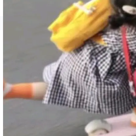
境、兼容场景、一键直出”。 Hy ASR 3.0 previe
w 不要求标准普通话，方言识别覆盖粤语、吴语
等 10 大方言片区和 20 余个二级小片区。在开
©OSCHINA(OSChina.NET)
京ICP备2025119063号
源评测集中，Hy ASR 3.0 preview 在多语种的
WER（...