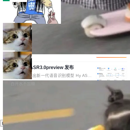
装完即用。 开源地址：Gitee · GitCode · GitHu
体。企业级代码仓库通常包含数十万乃至数百万
b 安装 支持 Java 8+（8~26）、macOS / Linu
一条“删库”命令跑 17 小时，算法工程
个文件，其规模远超单次模型调用可承载的上下
师删光 89TB 数据只为干私活
x / Windows / Harmony PC。 # macOS / Linu
文窗口。随着项目规模的持续扩张与代码历史的
最高人民检察院8月4日公布了一起案件：北京一
x / Harmony PC curl -fsSL https://solon.noea
不断累积，代码仓中的模块关系、接口契约、业
名90后算法工程师王某，为了给自己接的私活腾
局
r.org/solon...
务逻辑等关键信息往往分散于数十乃至数百个文
服务器空间，删光了公司AI游戏部门的全部核心
件之中，形成高度复杂的知识关联网络。传统的
Cloudflare 分享推理优化实践：KV ca
数据。 王某2024年1月入职东城区某科技公司AI
che 量化 + 权重压缩，吞吐量提升 4
代码检索手段（如关键词匹配、目录遍历）仅能
短剧部门，有互联网大厂背景。在公司内部架构
Kimi 和 GLM 是当前最强的大模型系列之一，但
1%，成本降 30%
在语法层面完成文本定位，难以触及代码的语义
调整期间，部门三次通知全员将数据从A集群迁
它们有一个共同的问题：太吃显存了。月之暗面
局
内涵与结构关联，导致开发者使用代码智能体在
移到B集群，王某都回复了"收到"。 他没有迁移
的 Kimi K 系列和智谱的 GLM 都是长上下文、M
理解大规模代码仓时面临显著"代码仓理解"瓶
数据。2024年9月3日下午4点，他使用此前登录
腾讯混元 Hy ASR3.0preview 发布
oE 架构的大模型，好用到让人上瘾，但 GPU 显
颈。 代码仓深度理解服务（以下简称" CodeBas
的账号密码进入A集群，输入了一条被程序员圈
存永远不够用。 Cloudflare 的 Workers AI 团队
腾讯混元正式推出新一代语音识别模型 Hy ASR
e深度理解服务"）是华为云码道（CodeA...
称为"删库跑路"的命令——最高管理员权限、无
一直在跑这些模型的推理。他们在官方博客上发
3.0preview。基于最新一代大语言模型 Hy3 的
白开水不加糖
需确认、强制递归删除。17个小时后，运维人员
了一篇技术文章，详细拆解了三种让大模型在 G
语言理解能力，以及融合了高精度语音识别与深
发现异常并中止进程时，89TB数据已经没了。
PU 上跑得更省、更快的技术手段——KV cache
度语义理解能力，实现了语音识别能力的全面升
删掉的是AI游戏部门的全部开发文件，包括公司
量化、模型权重压缩、以及共享 KV cache 的完
级。 根据介绍，Hy ASR3.0preview 目标在于：
自研的多个文生3D和...
整性保护。效果是：吞吐量提升 41%，每 token
让语音识别不再只是听清，而是真正听懂。通过
成本降低 30%，精度不变。 FP8 省的不仅是显
先理解你的语境和意图，再把准确的文字直接给
存 KV cache 是推理时最吃显...
到你。从“逐字转写、单点优化”演进为“理解语