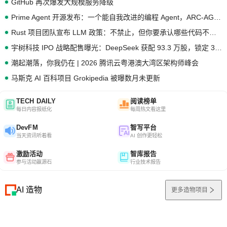
GitHub 再次爆发大规模服务降级
Prime Agent 开源发布：一个能自我改进的编程 Agent，ARC-AGI 3 超越人类专家基线
Rust 项目团队宣布 LLM 政策：不禁止，但你要承认哪些代码不是你写的
宇树科技 IPO 战略配售曝光：DeepSeek 获配 93.3 万股，锁定 36 个月
潮起潮落，你我仍在 | 2026 腾讯云粤港澳大湾区架构师峰会
马斯克 AI 百科项目 Grokipedia 被曝数月未更新
TECH DAILY
阅读榜单
每日内容报纸化
每周热文看这里
DevFM
智写平台
当天资讯听着看
AI 创作更轻松
激励活动
智库报告
参与活动赢源石
行业技术报告
AI 造物
更多造物项目