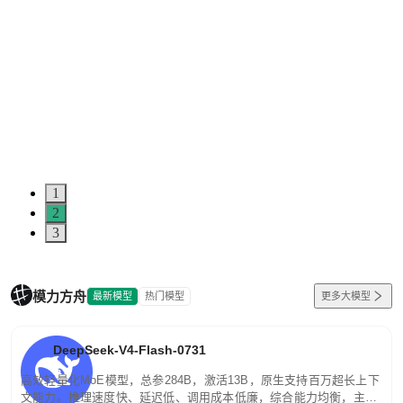
1
2
3
模力方舟
最新模型
热门模型
更多大模型
DeepSeek-V4-Flash-0731
高效轻量化MoE模型，总参284B，激活13B，原生支持百万超长上下
文能力。推理速度快、延迟低、调用成本低廉，综合能力均衡，主打