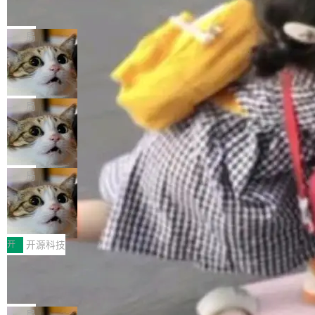
的帖子在 Reddit 火了
式”为主题，直面AI从实验室走向规模化产业落地
有一种东西，一旦用过就回不去了。Alex Fedos
的核心质量命题。会上，《2026智能研发生产力
eev 管它叫"软件设计的基石"。 他说的东西不新
局
工具选型手册》发布，Testin云测的Testin XAge
鲜——代数数据类型（ADT），尤其是和类型
nt智能测试系统入选AI测试领域代表产品。对CI
Cloudflare 开源内部企业 AI 平台 Clou
（sum type）。但他说清楚了一件事：这不是类
dflare OS
O而言，这提示了一个转变：AI测试正在从效率
型系统的学术体操，是日常编码的思维方式。 文
Cloudflare 发布了一个开源项目 Cloudflare O
工具升级为企业的质量基础设施。 CIO面对的新
章从一个简单的例子切入。一个网站的深色主题
S。如果你只看官方博客，你会觉得这是又一
局
现实 过去两年，CIO们的焦虑清单上多了两项：
设置，如果用布尔值 + 可空字段来表示——bool
个"AI 知识库 + 聊天机器人"——每个大厂都在
一是如何让大模型和智能体应用安全地从PoC走
ean 表示是否可切换，nullable 的默认模式、浅
Deno 团队开源 Celld，可自托管的分
做，没什么新鲜的。 但 Kenton Varda 在 Twitte
向生产，二是如何让测试团队跟得上AI应用...
布式 Durable Objects
色方案、深色方案——会产生大量无意义的组
r 上把事情说清楚了： 今天我们发布了 Cloudfla
Ryan Dahl 领导的 Deno 团队推出了最新开源项
合。方案缺了、配置冲突了、全 null 了。要知道
re OS，一个带连接器的聊天机器人，跟其他所
目 Celld，一个能在自己机器上运行 Cloudflare
局
哪些组合有效，作者说，你得靠"文档、校验、或
有科技公司做的一样。只不过，实际上它不一
Workers 和 Durable Objects 的守护进程。 设
者部落知识"。 换个写法。Rust 的 enum，两个
鲁大师7月新机性能/流畅/AI榜：vivo夺
样。这是 Sandstorm.io 的重制版，我十年前的
计思路很直接：每个对象是一个独立的 SQLite
变体：Switchable...
性能、流畅双第一，三星Galaxy Z系列
那个创业公司。不同的是，这次它构建在 Cloudf
数据库，按名称寻址，复制到你自己的 S3 兼容
2026年7月的手机市场，由于存储等硬件成本暴
新折叠缺席
lare Workers 上——我花了九年时间搭建的平台
存储库里。节点之间只通过这个存储库协调——
增，手机厂商的日子也不好过啊，新机速度明显
开
开源科技
——并且深度集成了 AI。这基本上是我十年秘密
没有控制平面，没有共识协议。每个对象自带一
放缓，因此硝烟味淡了许多。新机参数规格除开
计划的顶峰。 十年前，Ken...
Zed 推出 DeltaDB，一个记录 commit
个小型数据库，应用天然按分片构建，单个数据
高价的三星折叠（三星Galaxy Z Fold8 Ultra / Z
之间所有操作的版本控制系统
库的竞争和爆炸半径问题在设计层面就被消除
Fold8 / Z Flip8）外，其余要么是中低端机器，
Zed 编辑器团队发布了新项目——DeltaDB，一
了。 闲置的 cell 会休眠到几乎不占资源。当 cel
例如iQOO Z11i、REDMI Note 17、REDMI No
个在 git commit 之间记录每一次编辑操作的版
局