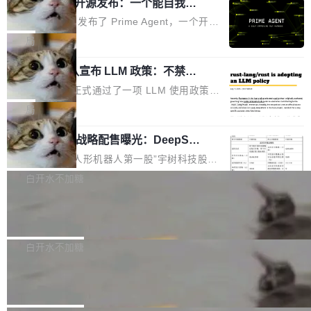
（OHDD：OpenHarmony Hardware Develope
Prime Agent 开源发布：一个能自我改
障无法工作。Pages、Copilot code review、C
进的编程 Agent，ARC-AGI 3 超越人类
r Day）将在杭州启航。活动面向智能硬件产业
opilot coding agent 全部受影响。从检测到完全
Prime Intellect 发布了 Prime Agent，一个开源
专家基线
链企业和开发者，邀请行业专家与资深技术顾
恢复，大约 12 小时。 这是 2026 年 8 月的第六
的编程 Agent Harness，核心设计围绕两个抽
局
问，围绕开源鸿蒙技术能力、设备适配、芯片适
起事故，其中四起与 AI/Copilot 服务相关。 Git
象：Recursive Language Model（RLM）和 C
配、功耗与稳定性调优、兼容性测评及统一互联
Hub 员工 kdaigle 在 HN 讨论中贴出了一组数
Rust 项目团队宣布 LLM 政策：不禁
ontinual Harness。在 ARC-AGI 3 基准测试
等内容展开系统讲解和实战交流，帮助企业进一
止，但你要承认哪些代码不是你写的
据：2025 年全年 10 亿次 commit。现在，每周
上，Prime Agent + Opus 5 的组合达到了 95.
Rust 语言项目正式通过了一项 LLM 使用政策，
步了解开源鸿蒙在智能...
2.75 亿次，全年预计 140 亿次。GitHub...
5% RHAE Best@1，超过了 ARC 报告的人类专
覆盖 rust-lang/rust 单一仓库的代码贡献。这不
局
家基线 95.4%。 不是又一个 coding agent 包装
是项目级别的官方立场，目前由五个团队采纳，
器 Prime Agent 的架构和市面上大多数 coding
宇树科技 IPO 战略配售曝光：DeepSe
但它可能是主流开源项目中关于 AI 辅助贡献最
ek 获配 93.3 万股，锁定 36 个月
agent 有本质区别。大多数 agent harness 的设
细致的一份规则。 政策的核心只有一句话：LLM
8月6日晚间，“人形机器人第一股”宇树科技股份
计是基于早期模型的能力—...
可以用来分析、提炼、审阅、建议，但不能用来
有限公司披露IPO发行价格及战略配售结果，杭
白开水不加糖
创作。 具体来说，LLM 生成的代码可以提交，
州深度求索人工智能基础技术研究有限公司（De
但必须满足五个条件：预先安排、非关键、高质
Docker 29.7.2 发布
epSeek）获配93.3399万股，按150.8元/股发行
量、充分测试、充分审查，并且必须披露。LLM
价格计算，认购金额约1.41亿元，股份锁定期为
Docker 29.7.2 现已发布，具体更新内容如下：
不得生成涉及安全性的关键变更，除非作者本身
36个月。 公告显示，本次宇树科技战略配售对
Bug fixes and enhancements 修复多次传递同
白开水不加糖
就是领域专家。即使如此，政策也"强烈不建
象主要包括长期投资机构、与公司业务具有战略
一环境变量时，docker service create和docker
议"这么做。 对于不披露的情况，审核者可以直
Apache Fluss 毕业成为顶级项目
合作关系或长期合作愿景的大型企业、科创板保
service update会发生 panic 的问题。docker/cl
接关闭 PR，无需解释。 政策作者 Jynn Ne...
荐人跟投子公司，以及公司高级管理人员和核心
i#7145 修复了 Docker Engine 29.7.0 中引入的
今年 7 月，Apache Fluss 的毕业提案在 Apach
员工参与设立的专项资产管理计划。其中，Dee