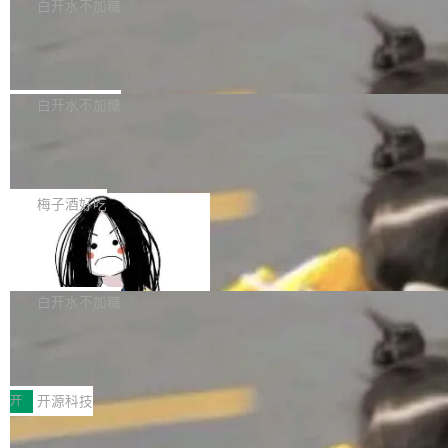
一个回归问题，该问题导致拉取镜像时会拒绝包
e 孵化器项目管理委员会（IPMC）投票中获得
白开水不加糖
pSeek作为与宇树科技具备战略合作关系的企
含绝对 hardlink 目标的镜像（此类镜像由某些镜
全票通过，随后获 Apache 软件基金会董事会批
业，获配股份数量占本次发行数量的2.31%。 除
马斯克 AI 百科项目 Grokipedia 被曝数
像构建工具生成）。moby/moby#53305 修复了
准。今天，Apache 软件基金会正式宣布 Apach
DeepSeek外，腾讯旗下上海启善投资有限公司
月未更新
Docker Engine 29.7.0 中引入的一个回归问
e Fluss 孵化毕业，成为 Apache 顶级项目（TL
埃隆·马斯克推出的AI百科项目 Grokipedia 被曝
获配9...
题，该问题可能导致在旧版 Linux 内核...
P）！这一里程碑不仅标志着 Fluss 迈入新的发
长期停止内容更新，未能实现其作为“AI版维基百
白开水不加糖
展阶段，也将进一步推动流式存储、实时湖仓与
科”替代品的目标。 据 Lawfare 最新调查，自今
AI 数据基础加速融合，为实时数据基础设施的发
Solon I18n：三种解析器，零样板代码
年4月以来，Grokipedia 页面更新功能基本停
展开启新的篇章。
滞，过去三个月内没有任何条目完成更新，用户
如果你在 Spring Boot 里做过国际化，流程大概
提交的编辑请求也长期处于待处理状态。 Groki
是这样的：配 MessageSource 的 Bean、写 R
梅子酒好吃
pedia 于去年底上线，定位为由人工智能生成内
eloadableResourceBundleMessageSource、
容的百科平台，被马斯克视为传统众包百科网站
Apache Doris 4.1 全面增强 Iceberg：
声明 LocaleResolver、注册 LocaleChangeInt
支持 UPDATE、MERGE INTO 与 Iceb
维基百科的替代方案。Lawfare 调查发现，无论
erceptor…五六步之后才能看到第一行翻译文
Apache Doris 4.1 要补齐的，正是缺失的那一
erg V3
热门页面还是低关注度页面，均未出现近期更
本。 Solon 换了个方式。整个 i18n 模块围绕三
半。在已有查询能力的基础上，Doris 进一步支
白开水不加糖
新，相关问题并非局限于特定领域，而是在不同
个解析器、一个注解、一个工具类展开——没有
持了 UPDATE、DELETE、MERGE INTO 等数
主题和访问量页面中普遍存在。 调查人员最初认
XML、没有拦截器注册、没有样板配置。 资源
Testin XAgent：CIO智能测试落地指南
据修改操作、完整的表结构管理与分区演进，以
为，Grokipedia可能只是限...
文件的约定 把文件放到 resources/i18n/ 下： r
及 rewrite_data_files、expire_snapshots 等日
7月30日，TiD2026质量竞争力大会在北京中关
esources/i18n/messages.properties ...
常维护操作，并完整支持 Iceberg V3 格式。
村国家自主创新示范区会议中心开幕。本届大会
开
开源科技
由中关村智联软件服务业质量创新联盟主办，以
让非法状态不可表示：一篇关于 ADT
“智构可信·质创未来——AI原生时代的质量新范