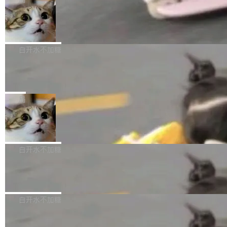
l 迁移或唤醒时，新宿主从 S3 恢复 SQLite 数据
te 17 Pro、OPPO K15，要么是vivo X300 E这
本控制系统。目前处于 Early Access 阶段。 De
库继续执行。存储库是持久化的唯一真相...
样的次旗舰。 Galaxy Z Fold8 Ultra / Z Fold8 /
SpaceXAI 单季资本开支达 183 亿美元
ltaDB 的核心思路直接写在 landing page 最显
Z Flip8三款折叠屏新机均在7月22日发布，且全
眼的位置：「Software is made between com
根据风险投资人Tomer Tunguz 博客（VC 分
部搭载骁龙8 Elite Gen5 for Galaxy，它们本该
mits」——软件是在 commit 之间写出来的。git
析）披露的最新分析与第二季度业绩报告，Spac
白开水不加糖
是7月性...
只记录了你提交的最终状态，但真正的工作过程
eXAI在上个季度的总资本支出飙升至183.7亿美
——打字、删改、试错、agent 对话——都在 co
Meta 发布终端编程 Agent“Muse Cod
元。其中，绝大部分资金被直接用于 AI 领域，
e” 和 Muse Spark 1.2 模型
mmit 之间的空隙里丢失了。 DeltaDB 要做的就
金额高达158.3亿美元，这一单项投入已经逼近
Meta 今天发布了两款 AI 产品：Muse Code，
是把这段空隙补上。 回退到任何一次编辑：Delt
微软同期总资本开支的四成。 与亚马逊、Alpha
一个在终端里运行的编程 agent；Muse Spark
局
aDB 捕获 commit 之间的每一次操作，...
bet、微软以及 Meta 等传统科技巨头相比，Spa
1.2，驱动这个 agent 的新模型。一句话概括：
ceXAI的资金消耗速度尤为引人瞩目。然而，支
美团开源 LoHoSearch，用知识图谱校
你可以用 curl -fsSL https://dev.meta.ai/install.
准 AI 能力认知
撑庞大支出的资金来源却呈现出截然不同的面
sh | bash 安装一个能在大项目里自动规划、写
机器出题的前提，是让机器拥有全局视野。整个
貌。数据显示，微软和 Meta 主要依托充沛的经
代码、验证结果的 AI 终端工具。 据介绍，Muse
构建流程可以分为四个环节：建图 → 控制难度
白开水不加糖
营现金流来覆盖资本开支，其资本支出覆盖率分
Code 是 Meta 的编程 agent 产品。它和市场上
→ 质量把关 → 数据概览。
别达到155% 和106%;而SpaceXAI的经营现金
已有的终端编程 agent 在设计理念上有几个明显
腾讯开源 UCL-MPComm 通信库
流仅能覆盖资本开支的12...
的差异点。 异步后台 agent：Muse Code 有一
腾讯网平团队宣布开源了 UCL-MPComm 通信
个主 agent 循环，外加一组后台 agent。这些后
库，并将作为transport接入Mooncake TENT。
白开水不加糖
台 agent...
该通信库针对AI Memory池化场景的数据传输需
CoStrict入选工信部2025人工智能应用
求进行了深度优化，能够实现数据中心内大规模