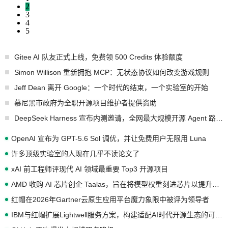
2
3
4
5
Gitee AI 队友正式上线，免费领 500 Credits 体验额度
Simon Willison 重新拥抱 MCP：无状态协议如何改变游戏规则
Jeff Dean 离开 Google：一个时代的结束，一个实验室的开始
慕尼黑市政府为全职开源项目维护者提供资助
DeepSeek Harness 宣布内测邀请，全网最大规模开源 Agent 路演现场诞生
OpenAI 宣布为 GPT-5.6 Sol 调优，并让免费用户无限用 Luna
许多顶级实验室的人现在几乎不读论文了
xAI 前工程师评现代 AI 领域最重要 Top3 开源项目
AMD 收购 AI 芯片创企 Taalas，旨在将模型权重刻进芯片以提升推理性能
红帽在2026年Gartner云原生应用平台魔力象限中被评为领导者
IBM与红帽扩展Lightwell服务方案，构建适配AI时代开源生态的可信基础设施