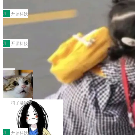
典型案例
计算节点间多种内存类型的高性能通信。 UCL-
近日，工信部科技司公示《2025人工智能应用典
MPComm将作为一种传输引擎接入Mooncake T
型案例入选名单》，深信服“面向企业研发场景的
开
开源科技
ENT，实现零拷贝传输性能提升30%、非零拷贝
开源 AI 编程平台 CoStrict 应用”凭借卓越的技术
传输性能最高提升5倍。UCL-MPComm底层基
深信服AI算力网关入选工信部人工智能
创新与落地成效成功入选。 全链路私有化部署，
应用典型案例！
于自研UCL-Engine通信引擎，后续腾讯网平将
助力企业AI研发安全落地 当前，越来越多企业已
前不久，工业和信息化部正式发布《2025年人工
持续开源更多基于UCL-Engine的高性能通信组
经开始引入 AI Coding 工具，通过调用公有云模
智能应用典型案例名单》，集中展示人工智能在
开
开源科技
件。 腾讯网平团队在UCL-MPComm中实现了一
型或企业内部部署模型提升研发效率。但随着 AI
各领域的应用成果，覆盖技术底座、行业赋能、
个独立于业务线程的全局通信引擎（Engine），
Jeff Dean 离开 Google：一个时代的结
Coding 从个人辅助工具逐步走向团队级、组织
产品应用、支撑保障、专题等五大方向。深信服
并实...
束，一个实验室的开始
级应用，企业在规模化落地过程中，对安全性、
AI算力网关（AI创新平台）成功入选！ 随着各行
Google 员工编号 20。MapReduce 作者之一。
可控性和代码质量提出了更高要求。 首先是数据
各业的Agent走向规模化建设，算力构成形态逐
Bigtable 作者之一。TensorFlow 的作者之一。
局
安全与合规要求。对于大多数普通研发场景，公
渐丰富，用户关注的重点也在发生变化：不只是
Gemini 的架构师。Google 首席科学家。 Jeff D
有云模型能够满足快速试用和效率提升的需求。
🔥 SolonCode v2026.8.4 发布：界面
让AI用起来，还要进一步看清混合算力时代下，
ean 在 Google 工作了 27 年后，宣布离职。 他
但对于金融、能源、医疗等对数据安全要求较...
字体可调、22 种语言、记忆搜索增强
Token花在哪里、算力是否被充分利用，以及持
不是一个人走。一同离开的还有 Sanjay Ghema
打开终端就能上岗的全中文编码智能体，这一轮
续增长的AI成本该如何优化。 深信服AI算力网关
wat（Google 员工编号 23，Jeff Dean 二十多
把「看得清、用母语、记得住」三件事一次补
梅子酒好吃
正是围绕这些实际问题，从Token治理和成本治
年的编程搭档，MapReduce 和 Bigtable 的共同
齐。 SolonCode 是什么 SolonCode 是杭州无
理两个方面，让用户的每一份算力都看得清、管
作者）、Quoc Le（Google 大脑核心成员，Se
让“代码语义理解”深度释放AI Coding
耳科技研发的企业级终端编码智能体——一位全
得住、用得稳、省得下、更安全！ 一、从现在开
价值潜能：华为云码道（CodeArts）
q2Seq 和 DocAI 的共同发明人）以及 Oriol Vin
中文驱动的数字员工，自主理解需求、规划步
一、代码仓深度理解技术的作用与价值 在软件工
始，Token使用一目...
代码仓技术解析
yals（Gemini 联合负责人，AlphaSta...
骤、编写代码。不挑模型、不挑平台，curl 一行
程实践中，代码仓是企业核心知识资产的主要载
开
开源科技