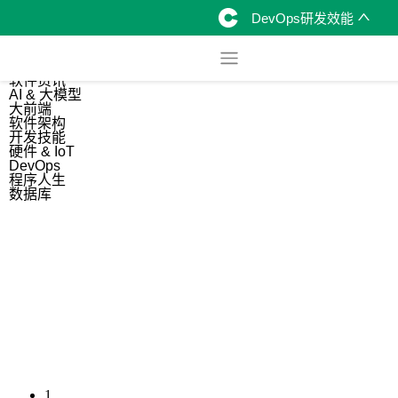
DevOps研发效能
综合
开源资讯
软件资讯
AI & 大模型
大前端
软件架构
开发技能
硬件 & IoT
DevOps
程序人生
数据库
1