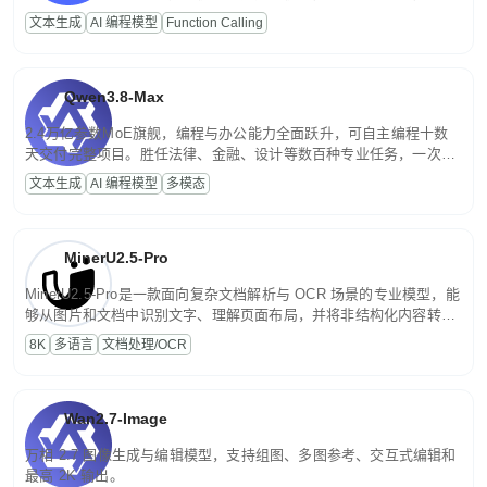
高并发、轻量化任务，适合日常对话、内容创作、基础 RAG、批量
文本生成
AI 编程模型
Function Calling
文案处理等普惠刚需场景。
Qwen3.8-Max
2.4万亿参数MoE旗舰，编程与办公能力全面跃升，可自主编程十数
天交付完整项目。胜任法律、金融、设计等数百种专业任务，一次对
话端到端交付生产级成果。原生视觉理解贯穿规划、执行与验证全流
文本生成
AI 编程模型
多模态
程，支持超长文档与长视频的深度语义解析。长程任务中自主规划与
闭环迭代，持续进化。
MinerU2.5-Pro
MinerU2.5-Pro是一款面向复杂文档解析与 OCR 场景的专业模型，能
够从图片和文档中识别文字、理解页面布局，并将非结构化内容转换
为便于存储、检索和二次处理的结构化结果。
8K
多语言
文档处理/OCR
Wan2.7-Image
万相 2.7 图像生成与编辑模型，支持组图、多图参考、交互式编辑和
最高 2K 输出。