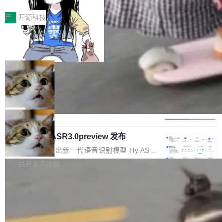
价值潜能：华为云码道（CodeArts）
q2Seq 和 DocAI 的共同发明人）以及 Oriol Vin
中文驱动的数字员工，自主理解需求、规划步
一、代码仓深度理解技术的作用与价值 在软件工
始，Token使用一目...
代码仓技术解析
yals（Gemini 联合负责人，AlphaSta...
骤、编写代码。不挑模型、不挑平台，curl 一行
程实践中，代码仓是企业核心知识资产的主要载
开
开源科技
装完即用。 开源地址：Gitee · GitCode · GitHu
体。企业级代码仓库通常包含数十万乃至数百万
b 安装 支持 Java 8+（8~26）、macOS / Linu
一条“删库”命令跑 17 小时，算法工程
个文件，其规模远超单次模型调用可承载的上下
师删光 89TB 数据只为干私活
x / Windows / Harmony PC。 # macOS / Linu
文窗口。随着项目规模的持续扩张与代码历史的
最高人民检察院8月4日公布了一起案件：北京一
x / Harmony PC curl -fsSL https://solon.noea
不断累积，代码仓中的模块关系、接口契约、业
名90后算法工程师王某，为了给自己接的私活腾
局
r.org/solon...
务逻辑等关键信息往往分散于数十乃至数百个文
服务器空间，删光了公司AI游戏部门的全部核心
件之中，形成高度复杂的知识关联网络。传统的
Cloudflare 分享推理优化实践：KV ca
数据。 王某2024年1月入职东城区某科技公司AI
che 量化 + 权重压缩，吞吐量提升 4
代码检索手段（如关键词匹配、目录遍历）仅能
短剧部门，有互联网大厂背景。在公司内部架构
Kimi 和 GLM 是当前最强的大模型系列之一，但
1%，成本降 30%
在语法层面完成文本定位，难以触及代码的语义
调整期间，部门三次通知全员将数据从A集群迁
它们有一个共同的问题：太吃显存了。月之暗面
局
内涵与结构关联，导致开发者使用代码智能体在
移到B集群，王某都回复了"收到"。 他没有迁移
的 Kimi K 系列和智谱的 GLM 都是长上下文、M
理解大规模代码仓时面临显著"代码仓理解"瓶
数据。2024年9月3日下午4点，他使用此前登录
腾讯混元 Hy ASR3.0preview 发布
oE 架构的大模型，好用到让人上瘾，但 GPU 显
颈。 代码仓深度理解服务（以下简称" CodeBas
的账号密码进入A集群，输入了一条被程序员圈
存永远不够用。 Cloudflare 的 Workers AI 团队
腾讯混元正式推出新一代语音识别模型 Hy ASR
e深度理解服务"）是华为云码道（CodeA...
称为"删库跑路"的命令——最高管理员权限、无
一直在跑这些模型的推理。他们在官方博客上发
3.0preview。基于最新一代大语言模型 Hy3 的
白开水不加糖
需确认、强制递归删除。17个小时后，运维人员
了一篇技术文章，详细拆解了三种让大模型在 G
语言理解能力，以及融合了高精度语音识别与深
发现异常并中止进程时，89TB数据已经没了。
PU 上跑得更省、更快的技术手段——KV cache
度语义理解能力，实现了语音识别能力的全面升
删掉的是AI游戏部门的全部开发文件，包括公司
量化、模型权重压缩、以及共享 KV cache 的完
级。 根据介绍，Hy ASR3.0preview 目标在于：
自研的多个文生3D和...
整性保护。效果是：吞吐量提升 41%，每 token
让语音识别不再只是听清，而是真正听懂。通过
成本降低 30%，精度不变。 FP8 省的不仅是显
先理解你的语境和意图，再把准确的文字直接给