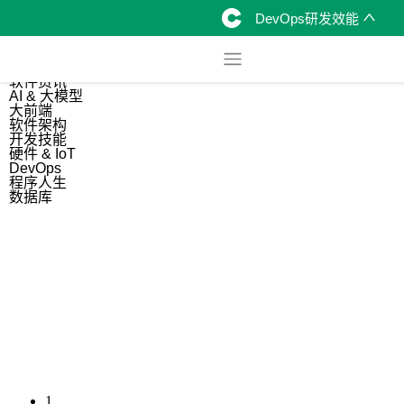
DevOps研发效能
综合
开源资讯
软件资讯
AI & 大模型
大前端
软件架构
开发技能
硬件 & IoT
DevOps
程序人生
数据库
1