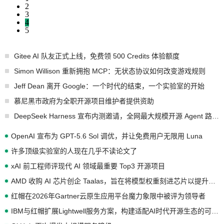
2
3
4
5
Gitee AI 队友正式上线，免费领 500 Credits 体验额度
Simon Willison 重新拥抱 MCP：无状态协议如何改变游戏规则
Jeff Dean 离开 Google：一个时代的结束，一个实验室的开始
慕尼黑市政府为全职开源项目维护者提供资助
DeepSeek Harness 宣布内测邀请，全网最大规模开源 Agent 路演现场诞生
OpenAI 宣布为 GPT-5.6 Sol 调优，并让免费用户无限用 Luna
许多顶级实验室的人现在几乎不读论文了
xAI 前工程师评现代 AI 领域最重要 Top3 开源项目
AMD 收购 AI 芯片创企 Taalas，旨在将模型权重刻进芯片以提升推理性能
红帽在2026年Gartner云原生应用平台魔力象限中被评为领导者
IBM与红帽扩展Lightwell服务方案，构建适配AI时代开源生态的可信基础设施