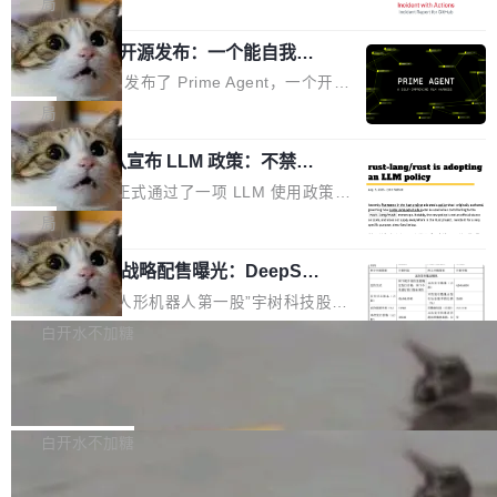
局
er++ 优化所淹没，足够容易修改和适配。 更关
的空间。 8月14日，开源鸿蒙智能硬件开发者日
webhook 停发，连自托管 runner 也因调度层故
键的是 FA2 的持久性...
（OHDD：OpenHarmony Hardware Develope
Prime Agent 开源发布：一个能自我改
障无法工作。Pages、Copilot code review、C
进的编程 Agent，ARC-AGI 3 超越人类
r Day）将在杭州启航。活动面向智能硬件产业
opilot coding agent 全部受影响。从检测到完全
Prime Intellect 发布了 Prime Agent，一个开源
专家基线
链企业和开发者，邀请行业专家与资深技术顾
恢复，大约 12 小时。 这是 2026 年 8 月的第六
的编程 Agent Harness，核心设计围绕两个抽
局
问，围绕开源鸿蒙技术能力、设备适配、芯片适
起事故，其中四起与 AI/Copilot 服务相关。 Git
象：Recursive Language Model（RLM）和 C
配、功耗与稳定性调优、兼容性测评及统一互联
Hub 员工 kdaigle 在 HN 讨论中贴出了一组数
Rust 项目团队宣布 LLM 政策：不禁
ontinual Harness。在 ARC-AGI 3 基准测试
等内容展开系统讲解和实战交流，帮助企业进一
止，但你要承认哪些代码不是你写的
据：2025 年全年 10 亿次 commit。现在，每周
上，Prime Agent + Opus 5 的组合达到了 95.
Rust 语言项目正式通过了一项 LLM 使用政策，
步了解开源鸿蒙在智能...
2.75 亿次，全年预计 140 亿次。GitHub...
5% RHAE Best@1，超过了 ARC 报告的人类专
覆盖 rust-lang/rust 单一仓库的代码贡献。这不
局
家基线 95.4%。 不是又一个 coding agent 包装
是项目级别的官方立场，目前由五个团队采纳，
器 Prime Agent 的架构和市面上大多数 coding
宇树科技 IPO 战略配售曝光：DeepSe
但它可能是主流开源项目中关于 AI 辅助贡献最
ek 获配 93.3 万股，锁定 36 个月
agent 有本质区别。大多数 agent harness 的设
细致的一份规则。 政策的核心只有一句话：LLM
8月6日晚间，“人形机器人第一股”宇树科技股份
计是基于早期模型的能力—...
可以用来分析、提炼、审阅、建议，但不能用来
有限公司披露IPO发行价格及战略配售结果，杭
白开水不加糖
创作。 具体来说，LLM 生成的代码可以提交，
州深度求索人工智能基础技术研究有限公司（De
但必须满足五个条件：预先安排、非关键、高质
Docker 29.7.2 发布
epSeek）获配93.3399万股，按150.8元/股发行
量、充分测试、充分审查，并且必须披露。LLM
价格计算，认购金额约1.41亿元，股份锁定期为
Docker 29.7.2 现已发布，具体更新内容如下：
不得生成涉及安全性的关键变更，除非作者本身
36个月。 公告显示，本次宇树科技战略配售对
Bug fixes and enhancements 修复多次传递同
白开水不加糖
就是领域专家。即使如此，政策也"强烈不建
象主要包括长期投资机构、与公司业务具有战略
一环境变量时，docker service create和docker
议"这么做。 对于不披露的情况，审核者可以直
Apache Fluss 毕业成为顶级项目
合作关系或长期合作愿景的大型企业、科创板保
service update会发生 panic 的问题。docker/cl