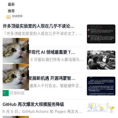
最新
推荐
阅读榜单
许多顶级实验室的人现在几乎不读论文
了
「许多顶级实验室的人现在几乎不读论文了，而
且他们认为 ICLR/ICML/NeurIPS 充斥着大量过
局
度宣传和欺诈。」 OpenAI 研究员 Keller Jorda
xAI 前工程师评现代 AI 领域最重要 Top
n 这条推文引发了广泛讨论。他不是在说风凉
3 开源项目
话，他是说出了一个圈内人尽皆知但很少公开捅
Flash Attention 2 可能比我们所有人都活得久。
破的事实。 Jordan 随后补充了一句软化声明：
这句话不是来自某个技术博客，而是出自 Hieu
局
「我不认为这些会议上大部分论文都在过度宣传
Pham 的一条推文。Hieu Pham 是谁？他是 xAI
或造假。问题是，作为读者，如果你筛选出那些
共商智能硬件发展新机遇 开源鸿蒙智能
的早期工程师之一，在 Grok 训练基础设施团队
硬件开发者日杭州站即将举行
看起来最令人兴奋的论文，那它们大部分都是过
工作过。近日他在 X 上发了一条帖子，列出了他
随着万物智联加速深入千行百业，智能硬件正从
度宣传的。」 这才是真正的痛点。不是所有论文
认为现代 AI 领域最重要的三个开源项目。 第一
单点设备迈向智能化、网联化、协同化发展。作
开
开源科技
都有问题，是最吸引眼球的那批论文最有问题。
个名字毫无悬念：Flash Attention 2。 Hieu 的
为面向全场景、跨终端的分布式操作系统，开源
他引用的帖子来自 Mathew Shen，一位 ICLR 2
理由很具体。FA 系列不需要解释，但 FA2 是他
GitHub 再次爆发大规模服务降级
鸿蒙通过统一技术底座和分布式能力，为不同类
026 的读者：「看了篇 ...
认为最重要的一个——复杂度恰到好处，刚好能
型智能设备的开发、连接与互联提供关键支撑，
8 月 6 日，GitHub Actions 和 Pages 再次大规
驱动你去学 CuTe，但还没被那些"邪恶的" Hopp
也为产业链企业探索产品创新与商业增长打开新
模服务降级，Actions 完全不可用超过 5 小时，