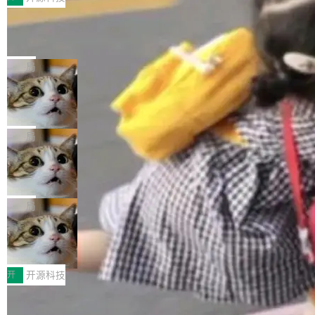
由中关村智联软件服务业质量创新联盟主办，以
让非法状态不可表示：一篇关于 ADT
“智构可信·质创未来——AI原生时代的质量新范
的帖子在 Reddit 火了
式”为主题，直面AI从实验室走向规模化产业落地
有一种东西，一旦用过就回不去了。Alex Fedos
的核心质量命题。会上，《2026智能研发生产力
eev 管它叫"软件设计的基石"。 他说的东西不新
局
工具选型手册》发布，Testin云测的Testin XAge
鲜——代数数据类型（ADT），尤其是和类型
nt智能测试系统入选AI测试领域代表产品。对CI
Cloudflare 开源内部企业 AI 平台 Clou
（sum type）。但他说清楚了一件事：这不是类
dflare OS
O而言，这提示了一个转变：AI测试正在从效率
型系统的学术体操，是日常编码的思维方式。 文
Cloudflare 发布了一个开源项目 Cloudflare O
工具升级为企业的质量基础设施。 CIO面对的新
章从一个简单的例子切入。一个网站的深色主题
S。如果你只看官方博客，你会觉得这是又一
局
现实 过去两年，CIO们的焦虑清单上多了两项：
设置，如果用布尔值 + 可空字段来表示——bool
个"AI 知识库 + 聊天机器人"——每个大厂都在
一是如何让大模型和智能体应用安全地从PoC走
ean 表示是否可切换，nullable 的默认模式、浅
Deno 团队开源 Celld，可自托管的分
做，没什么新鲜的。 但 Kenton Varda 在 Twitte
向生产，二是如何让测试团队跟得上AI应用...
布式 Durable Objects
色方案、深色方案——会产生大量无意义的组
r 上把事情说清楚了： 今天我们发布了 Cloudfla
Ryan Dahl 领导的 Deno 团队推出了最新开源项
合。方案缺了、配置冲突了、全 null 了。要知道
re OS，一个带连接器的聊天机器人，跟其他所
目 Celld，一个能在自己机器上运行 Cloudflare
局
哪些组合有效，作者说，你得靠"文档、校验、或
有科技公司做的一样。只不过，实际上它不一
Workers 和 Durable Objects 的守护进程。 设
者部落知识"。 换个写法。Rust 的 enum，两个
鲁大师7月新机性能/流畅/AI榜：vivo夺
样。这是 Sandstorm.io 的重制版，我十年前的
计思路很直接：每个对象是一个独立的 SQLite
变体：Switchable...
性能、流畅双第一，三星Galaxy Z系列
那个创业公司。不同的是，这次它构建在 Cloudf
数据库，按名称寻址，复制到你自己的 S3 兼容
2026年7月的手机市场，由于存储等硬件成本暴
新折叠缺席
lare Workers 上——我花了九年时间搭建的平台
存储库里。节点之间只通过这个存储库协调——
增，手机厂商的日子也不好过啊，新机速度明显
开
开源科技
——并且深度集成了 AI。这基本上是我十年秘密
没有控制平面，没有共识协议。每个对象自带一
放缓，因此硝烟味淡了许多。新机参数规格除开
计划的顶峰。 十年前，Ken...
Zed 推出 DeltaDB，一个记录 commit
个小型数据库，应用天然按分片构建，单个数据
高价的三星折叠（三星Galaxy Z Fold8 Ultra / Z