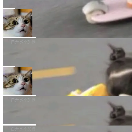
之间所有操作的版本控制系统
库的竞争和爆炸半径问题在设计层面就被消除
Fold8 / Z Flip8）外，其余要么是中低端机器，
Zed 编辑器团队发布了新项目——DeltaDB，一
了。 闲置的 cell 会休眠到几乎不占资源。当 cel
例如iQOO Z11i、REDMI Note 17、REDMI No
个在 git commit 之间记录每一次编辑操作的版
局
l 迁移或唤醒时，新宿主从 S3 恢复 SQLite 数据
te 17 Pro、OPPO K15，要么是vivo X300 E这
本控制系统。目前处于 Early Access 阶段。 De
库继续执行。存储库是持久化的唯一真相...
样的次旗舰。 Galaxy Z Fold8 Ultra / Z Fold8 /
SpaceXAI 单季资本开支达 183 亿美元
ltaDB 的核心思路直接写在 landing page 最显
Z Flip8三款折叠屏新机均在7月22日发布，且全
眼的位置：「Software is made between com
根据风险投资人Tomer Tunguz 博客（VC 分
部搭载骁龙8 Elite Gen5 for Galaxy，它们本该
mits」——软件是在 commit 之间写出来的。git
析）披露的最新分析与第二季度业绩报告，Spac
白开水不加糖
是7月性...
只记录了你提交的最终状态，但真正的工作过程
eXAI在上个季度的总资本支出飙升至183.7亿美
——打字、删改、试错、agent 对话——都在 co
Meta 发布终端编程 Agent“Muse Cod
元。其中，绝大部分资金被直接用于 AI 领域，
e” 和 Muse Spark 1.2 模型
mmit 之间的空隙里丢失了。 DeltaDB 要做的就
金额高达158.3亿美元，这一单项投入已经逼近
Meta 今天发布了两款 AI 产品：Muse Code，
是把这段空隙补上。 回退到任何一次编辑：Delt
微软同期总资本开支的四成。 与亚马逊、Alpha
一个在终端里运行的编程 agent；Muse Spark
局
aDB 捕获 commit 之间的每一次操作，...
bet、微软以及 Meta 等传统科技巨头相比，Spa
1.2，驱动这个 agent 的新模型。一句话概括：
ceXAI的资金消耗速度尤为引人瞩目。然而，支
美团开源 LoHoSearch，用知识图谱校
你可以用 curl -fsSL https://dev.meta.ai/install.
准 AI 能力认知
撑庞大支出的资金来源却呈现出截然不同的面
sh | bash 安装一个能在大项目里自动规划、写
机器出题的前提，是让机器拥有全局视野。整个
貌。数据显示，微软和 Meta 主要依托充沛的经
代码、验证结果的 AI 终端工具。 据介绍，Muse
构建流程可以分为四个环节：建图 → 控制难度
白开水不加糖
营现金流来覆盖资本开支，其资本支出覆盖率分
Code 是 Meta 的编程 agent 产品。它和市场上
→ 质量把关 → 数据概览。
别达到155% 和106%;而SpaceXAI的经营现金
已有的终端编程 agent 在设计理念上有几个明显
腾讯开源 UCL-MPComm 通信库
流仅能覆盖资本开支的12...
的差异点。 异步后台 agent：Muse Code 有一
腾讯网平团队宣布开源了 UCL-MPComm 通信
个主 agent 循环，外加一组后台 agent。这些后
库，并将作为transport接入Mooncake TENT。
白开水不加糖