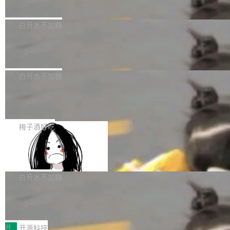
接关闭 PR，无需解释。 政策作者 Jynn Ne...
荐人跟投子公司，以及公司高级管理人员和核心
i#7145 修复了 Docker Engine 29.7.0 中引入的
今年 7 月，Apache Fluss 的毕业提案在 Apach
员工参与设立的专项资产管理计划。其中，Dee
一个回归问题，该问题导致拉取镜像时会拒绝包
e 孵化器项目管理委员会（IPMC）投票中获得
白开水不加糖
pSeek作为与宇树科技具备战略合作关系的企
含绝对 hardlink 目标的镜像（此类镜像由某些镜
全票通过，随后获 Apache 软件基金会董事会批
业，获配股份数量占本次发行数量的2.31%。 除
马斯克 AI 百科项目 Grokipedia 被曝数
像构建工具生成）。moby/moby#53305 修复了
准。今天，Apache 软件基金会正式宣布 Apach
DeepSeek外，腾讯旗下上海启善投资有限公司
月未更新
Docker Engine 29.7.0 中引入的一个回归问
e Fluss 孵化毕业，成为 Apache 顶级项目（TL
埃隆·马斯克推出的AI百科项目 Grokipedia 被曝
获配9...
题，该问题可能导致在旧版 Linux 内核...
P）！这一里程碑不仅标志着 Fluss 迈入新的发
长期停止内容更新，未能实现其作为“AI版维基百
白开水不加糖
展阶段，也将进一步推动流式存储、实时湖仓与
科”替代品的目标。 据 Lawfare 最新调查，自今
AI 数据基础加速融合，为实时数据基础设施的发
Solon I18n：三种解析器，零样板代码
年4月以来，Grokipedia 页面更新功能基本停
展开启新的篇章。
滞，过去三个月内没有任何条目完成更新，用户
如果你在 Spring Boot 里做过国际化，流程大概
提交的编辑请求也长期处于待处理状态。 Groki
是这样的：配 MessageSource 的 Bean、写 R
梅子酒好吃
pedia 于去年底上线，定位为由人工智能生成内
eloadableResourceBundleMessageSource、
容的百科平台，被马斯克视为传统众包百科网站
Apache Doris 4.1 全面增强 Iceberg：
声明 LocaleResolver、注册 LocaleChangeInt
支持 UPDATE、MERGE INTO 与 Iceb
维基百科的替代方案。Lawfare 调查发现，无论
erceptor…五六步之后才能看到第一行翻译文
Apache Doris 4.1 要补齐的，正是缺失的那一
erg V3
热门页面还是低关注度页面，均未出现近期更
本。 Solon 换了个方式。整个 i18n 模块围绕三
半。在已有查询能力的基础上，Doris 进一步支
白开水不加糖
新，相关问题并非局限于特定领域，而是在不同
个解析器、一个注解、一个工具类展开——没有
持了 UPDATE、DELETE、MERGE INTO 等数
主题和访问量页面中普遍存在。 调查人员最初认
XML、没有拦截器注册、没有样板配置。 资源
Testin XAgent：CIO智能测试落地指南
据修改操作、完整的表结构管理与分区演进，以
为，Grokipedia可能只是限...
文件的约定 把文件放到 resources/i18n/ 下： r
及 rewrite_data_files、expire_snapshots 等日
7月30日，TiD2026质量竞争力大会在北京中关
esources/i18n/messages.properties ...
常维护操作，并完整支持 Iceberg V3 格式。
村国家自主创新示范区会议中心开幕。本届大会
开
开源科技