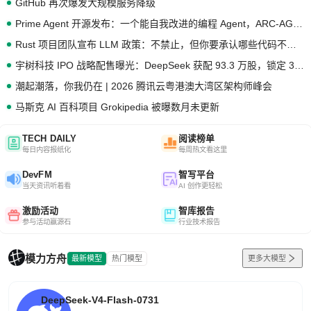
GitHub 再次爆发大规模服务降级
Prime Agent 开源发布：一个能自我改进的编程 Agent，ARC-AGI 3 超越人类专家基线
Rust 项目团队宣布 LLM 政策：不禁止，但你要承认哪些代码不是你写的
宇树科技 IPO 战略配售曝光：DeepSeek 获配 93.3 万股，锁定 36 个月
潮起潮落，你我仍在 | 2026 腾讯云粤港澳大湾区架构师峰会
马斯克 AI 百科项目 Grokipedia 被曝数月未更新
TECH DAILY
阅读榜单
每日内容报纸化
每周热文看这里
DevFM
智写平台
当天资讯听着看
AI 创作更轻松
激励活动
智库报告
参与活动赢源石
行业技术报告
模力方舟
最新模型
热门模型
更多大模型
DeepSeek-V4-Flash-0731