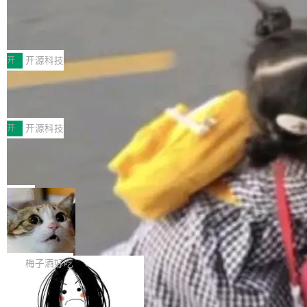
台 agent...
该通信库针对AI Memory池化场景的数据传输需
CoStrict入选工信部2025人工智能应用
求进行了深度优化，能够实现数据中心内大规模
典型案例
计算节点间多种内存类型的高性能通信。 UCL-
近日，工信部科技司公示《2025人工智能应用典
MPComm将作为一种传输引擎接入Mooncake T
型案例入选名单》，深信服“面向企业研发场景的
开
开源科技
ENT，实现零拷贝传输性能提升30%、非零拷贝
开源 AI 编程平台 CoStrict 应用”凭借卓越的技术
传输性能最高提升5倍。UCL-MPComm底层基
深信服AI算力网关入选工信部人工智能
创新与落地成效成功入选。 全链路私有化部署，
应用典型案例！
于自研UCL-Engine通信引擎，后续腾讯网平将
助力企业AI研发安全落地 当前，越来越多企业已
前不久，工业和信息化部正式发布《2025年人工
持续开源更多基于UCL-Engine的高性能通信组
经开始引入 AI Coding 工具，通过调用公有云模
智能应用典型案例名单》，集中展示人工智能在
开
开源科技
件。 腾讯网平团队在UCL-MPComm中实现了一
型或企业内部部署模型提升研发效率。但随着 AI
各领域的应用成果，覆盖技术底座、行业赋能、
个独立于业务线程的全局通信引擎（Engine），
Jeff Dean 离开 Google：一个时代的结
Coding 从个人辅助工具逐步走向团队级、组织
产品应用、支撑保障、专题等五大方向。深信服
并实...
束，一个实验室的开始
级应用，企业在规模化落地过程中，对安全性、
AI算力网关（AI创新平台）成功入选！ 随着各行
Google 员工编号 20。MapReduce 作者之一。
可控性和代码质量提出了更高要求。 首先是数据
各业的Agent走向规模化建设，算力构成形态逐
Bigtable 作者之一。TensorFlow 的作者之一。
局
安全与合规要求。对于大多数普通研发场景，公
渐丰富，用户关注的重点也在发生变化：不只是
Gemini 的架构师。Google 首席科学家。 Jeff D
有云模型能够满足快速试用和效率提升的需求。
🔥 SolonCode v2026.8.4 发布：界面
让AI用起来，还要进一步看清混合算力时代下，
ean 在 Google 工作了 27 年后，宣布离职。 他
但对于金融、能源、医疗等对数据安全要求较...
字体可调、22 种语言、记忆搜索增强
Token花在哪里、算力是否被充分利用，以及持
不是一个人走。一同离开的还有 Sanjay Ghema
打开终端就能上岗的全中文编码智能体，这一轮
续增长的AI成本该如何优化。 深信服AI算力网关
wat（Google 员工编号 23，Jeff Dean 二十多
把「看得清、用母语、记得住」三件事一次补
梅子酒好吃
正是围绕这些实际问题，从Token治理和成本治
年的编程搭档，MapReduce 和 Bigtable 的共同
齐。 SolonCode 是什么 SolonCode 是杭州无
理两个方面，让用户的每一份算力都看得清、管
作者）、Quoc Le（Google 大脑核心成员，Se
让“代码语义理解”深度释放AI Coding
耳科技研发的企业级终端编码智能体——一位全
得住、用得稳、省得下、更安全！ 一、从现在开