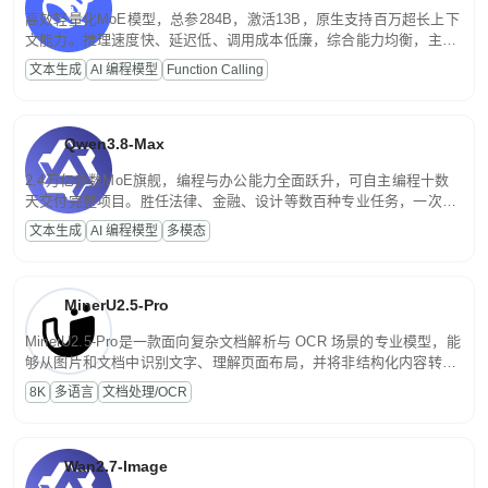
高效轻量化MoE模型，总参284B，激活13B，原生支持百万超长上下
文能力。推理速度快、延迟低、调用成本低廉，综合能力均衡，主打
高并发、轻量化任务，适合日常对话、内容创作、基础 RAG、批量
文本生成
AI 编程模型
Function Calling
文案处理等普惠刚需场景。
Qwen3.8-Max
2.4万亿参数MoE旗舰，编程与办公能力全面跃升，可自主编程十数
天交付完整项目。胜任法律、金融、设计等数百种专业任务，一次对
话端到端交付生产级成果。原生视觉理解贯穿规划、执行与验证全流
文本生成
AI 编程模型
多模态
程，支持超长文档与长视频的深度语义解析。长程任务中自主规划与
闭环迭代，持续进化。
MinerU2.5-Pro
MinerU2.5-Pro是一款面向复杂文档解析与 OCR 场景的专业模型，能
够从图片和文档中识别文字、理解页面布局，并将非结构化内容转换
为便于存储、检索和二次处理的结构化结果。
8K
多语言
文档处理/OCR
Wan2.7-Image