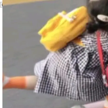
存 KV cache 是推理时最吃显...
到你。从“逐字转写、单点优化”演进为“理解语
境、兼容场景、一键直出”。 Hy ASR 3.0 previe
w 不要求标准普通话，方言识别覆盖粤语、吴语
等 10 大方言片区和 20 余个二级小片区。在开
源评测集中，Hy ASR 3.0 preview 在多语种的
WER（...
©OSCHINA(OSChina.NET)
京ICP备2025119063号