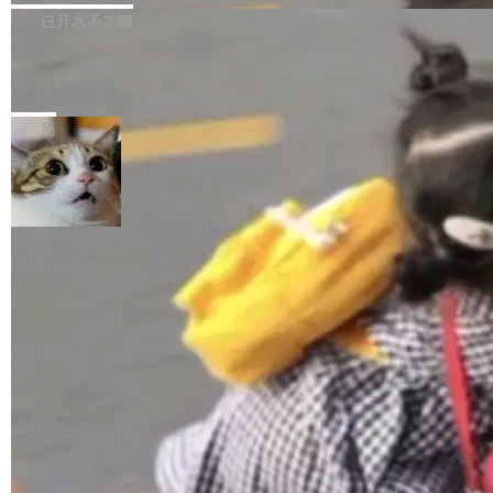
正，才能成为机器能理解的高质量数据。医学影
理工具。它可以查看，转换，编辑和分类所有主
白开水不加糖
像AI落地最昂贵的环节，不是算法，是专业医生
流格式的电子书。Calibre 是个跨平台软件，可
的时间。 张医生是某三甲医院放射科副主任医
SwiftUI 问世七年了，为什么开发者还
以在 Linux、Windows 和 macOS 上运行。 Cal
师，牵头一项腹部肌肉影像课题。他需要在数百
在骂它？
ibre 9.12 现已正式发布，此次更新内容如下：
Yakov Manshin 发了一期长达 40 分钟的 YouT
张CT影像上完成像素级精细分割，让系统"...
新功能 macOS：在 Connect/Share 按钮中添加
ube 视频，标题是"SwiftUI 七年后：一个平庸的
局
通过 AirDop 共享书籍的功能 Content server：
故事"。视频核心观点很简单：SwiftUI 发布七年
支持可向服务器后端添加新端点的插件 Edit boo
了，仍然像一个永久公测版。 Manshin 从数据
k：Compress images：添加将 GIF 图像转换为
流、布局系统、API 稳定性、性能、跨平台五个
加载更多
JPEG/WebP 的选项 ToC Editor：添加一个按
维度逐一批判了 SwiftUI。最让人印象深刻的一
钮，用于对目录中的条目进...
个论据是：苹果官方的 SwiftUI 教程项目 Land
marks，用最新 Xcode 在最新 macOS 上构建
运行，出来的效果是坏的——侧边栏按钮大小不
一，界面错位。他说这个问题"两年前就发现了，
至今没变"。 数据流方面，Manshin 指出 SwiftU
I 的属性包装器演进史...