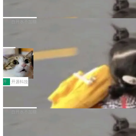
6的终端设备已突破7000万台，注册开发者数量
zen 9000/8000/7000系列处理器，并针对X3D
Dgraph v25.4.0 发布，具有图形后端的
窗口推了又推。好到合进 main 分支的代码，我
已突破 1100 万。随着鸿蒙生态汇聚越来越多的
原生 GraphQL 数据库
处理器特性进行平台级优化。其搭载X3D鸡血模
们自己都没看完。 这事不是个例。GitLab 调研
Dgraph 是一个水平可扩展的分布式 GraphQL
高质量游戏...
式2.0，可根据不同使用场景释放处理器潜力，
过 1528 名开发者，85% 说 AI 把瓶颈从写代码
数据库，有一个图形后端。作为一个原生的 Gra
白开水不加糖
帮助玩家在游戏与高负载应用中获得更充分的性
转移到了审代码。 写代码有人替你干了。但审代
phQL 数据库，它严格控制数据在磁盘上的排列
能表现。 在核心规格方面，B850 AO...
码、把关发版这两道关，还得靠人肉扛。 V5.0
竹知了：一个零依赖的单文件 HTML，
方式，以优化查询性能和吞吐量，减少集群中的
把儿时竹蝉玩具搬进浏览器
想让 AI 一起盯。
磁盘寻道和网络调用。 Dgraph v25.4.0 现已发
竹知了（zhuzhiliao）是那种小时候路边摊上几
布，具体更新内容包括： feat(zero)：Zero 现
块钱的玩意儿——一根小竹签，一个竹筒，一头
局
支持 --security superflag（token=...;whitelist
系着涂了松香的线。甩起来，竹膜震动，发出“哇
=...），与 Alpha 版本的格式一致，并据此对其
30倍效率升级：解锁医学影像数据要素
——哇”的蝉鸣声。实物越来越难找了，有开发者
价值化的真实路径
管理 HTTP 端点进行授权。 <blockquote> <p>
把它做成了 Web 玩具，放在 zhuzhiliao.imsai.c
完成一例腹部CT影像标注，张医生过去需要约1
<span><strong>警告：</strong>&nbsp;Zero
c 上，并在 GitHub 开源。 玩法很简单：按住屏
20个小时。他必须在数百张连续影像上，一笔一
开
开源科技
的 admin ...
幕画圈，或者直接甩手机。页面会实时显示转速
笔勾画边界，一层一层识别肌肉组织。如今，使
（圈/秒），声音来自真实竹知了录音的 1.72 秒
Apache Dubbo-go v3.3.2 正式发布
用东软飞标医学影像标注平台，同样的工作缩短
采样，无缝循环。音频解码失败时，还有一套合
至4小时，效率提升30倍。 这组数字背后，改变
这个版本面向生产环境，重心在内核稳定性。我
成兜底——锯齿波振荡器模拟脉冲，并联带通共
的不只是速度，而是把医学影像转化为AI能力的
们彻底收敛了旧配置体系，扩展了 Triple 协议与
白开水不加糖
振峰模拟竹膜和筒腔共鸣。 技术细节上，物理引
路径真正打通了。 大型医院积累的影像数据规模
泛化调用能力，加强了应用级元数据和服务治
擎是绳系质点模型：重力、弹性绳（只拉不
庞大，但不能直接用于训练模型。器官、病灶和
Calibre 9.12 发布，功能强大的开源电
理，同时集中修了并发安全、资源泄漏和热路径
推）、空气阻力，1/240 秒定步长积...
子书工具
组织边界，必须由专业医生逐层识别、标记和校
性能问题。
Calibre 开源项目是 Calibre 官方出的电子书管