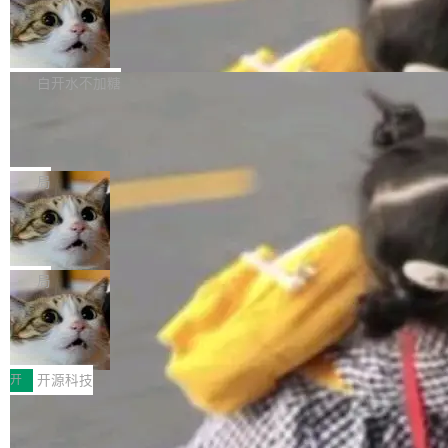
通过拉取过去一年内（从 PG 18 Beta1 时间点
和休闲娱乐竞争时间。" 这是 libexpat 维护者 S
的图像元素不在同一个子树中，则它们将不再关
至今）的所有 commit，同样交由 AI 分析提炼。
Firefox 153.0.3 发布
ebastian Pipping 写在博客里的话。8 月 4 日，
联 加...
经过人工复核，准确度令人满意。这一方法也为
他宣布了一个新消息：从 2026 年 8 月 1 日起，
Firefox 153.0.3 现已发布，具体更新内容如
社区爱好者提供了高效跟踪新版本的思路。
他可以全职维护 libexpat 了，最长 6 个月。发
下： New Smart Window 包含多项增强功能：
白开水不加糖
工资的是慕尼黑市政府。 libexpat 是一个 C99
<ul> <li>现在建议列表会显示更多结果，方便用
编写的流式 XML 解析器，MIT 许可证。和 libx
Cloudflare Computer 开源：你的 Age
户查找历史记录和切换到已打开的标签页。（<a
nt 需要一台电脑，而不是一个容器
ml2 一样，它是世界上使用最广泛的 XML 解析
href="https://bugzilla.mozilla.org/show_bug.c
Cloudflare 开源了名为 @cloudflare/computer
库之一。你的操作系统、浏览器、无数的基础设
gi?id=2019042">Bug&nbsp;2019042</a>）</l
的 npm 包。项目的核心论点是：容器不适合 Ag
局
施软件，很可能都在用它。而过去十年，维护它
i> <li>现在，助手可以直接使用 Exa 的网络搜索
ent 计算。真正适合的，是 Isolate。 Cloudflare
的人一直在用业余...
结果回答问题，而无需将问题转交给搜索引擎。
OpenAI 公开邮件和聊天记录回应苹果
工程师在这件事上没什么可谦虚的——他们用 W
诉讼，称“Apple is getting this wron
（<a href="https://bugzilla.mozilla.org/show_
orkers 跑了十年 Isolate。用 CEO Matthew Pri
上个月，苹果一纸诉状把 OpenAI 告上法庭，指
g”
bug.cgi?id=204...
nce 的话说：「我们一生都在用 Isolate 运行代
控其挖角苹果前员工并窃取商业秘密。苹果的诉
局
码，而 AI Agent 不需要容器，它们需要的是 Iso
状把 OpenAI 描述成一个系统性地从前东家挖
late。」 容器为什么不合适 容器的问题在于启动
HUAWEI MatePad Edge上架WorkBu
人、套取机密信息的对手。 OpenAI 没发律师
ddy鸿蒙PC版，说话就能干活的AI办公
和销毁都太重了。一个 Agent 要执行的任务可能
函，也没选择庭外沉默。它在官网贴了一篇博
全能AI工作台WorkBuddy鸿蒙PC版上架HUAWE
搭子
只需要几毫秒的 CPU 时间，但容器从冷启动到
文，标题只有六个字：Apple is getting this wro
I MatePad Edge应用市场，直接下载即可使
开
开源科技
就绪要花数秒。如果未来有十...
ng。 然后，它把邮件往来和 iMessage 聊天记
用，与鸿蒙电脑上的体验一致。值得一提的是，
录全贴了出来。 他发错人了 苹果外部律师 Gabr
FFmpeg 9.0 发布：代号“Lei”，以此纪
这是目前市面上唯一支持平板接入WorkBuddy P
念中国开发者雷霄骅
iel Gross 来自 Weil 律所，2 月 23 日下午 5:53