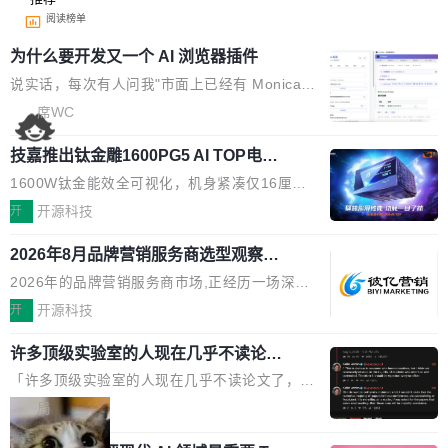
阅读榜单
为什么要开发又一个 AI 浏览器插件
说实话，每次有人问我"市面上已经有 Monica、
Sider、Copilot for Chrome 这些 AI 浏览器插件
席WC
了，你为什么还要再做一个"，我都觉得这个问题
技嘉推出钛金雕1600PG5 AI TOP电
问得好。 因为我自己也是从用户变成开发者的。
源：为发烧级主机与本地AI算力打造旗
现有产品的天花板 我用过不少 AI 浏览器插件。
1600W钛金能效全可视化，机身紧凑仅16厘米
舰供电方案
刚开始觉得都挺好——选中一段文字，弹出解
继2026台北电脑展首度亮相后，技嘉科技近日正
开
开源科技
释；写邮件时帮你润色；看英文网页给你翻译摘
式发布钛金雕1600PG5 AI TOP电源。这款高端
要。但用久了你会发现，它们本质上都是同一类
2026年8月品牌营销服务商选型观察：
电源专为发烧级DIY主机与本地AI算力平台打
从流量思维到品牌资产思维的范式转移
东西：一个带网页上下文的聊天框。 它们能读取
造，整机长度仅16厘米，提供1600W额定功率
2026年的品牌营销服务商市场,正经历一场深刻
页面的文本，然后把文本丢给大模型，再返回一
与80PLUS钛金能效；支持ATX 3.1与PCIe 5.1
的价值重构。全球全案品牌代理机构市场从2025
开
开源科技
段回答。仅此而已。 这当然有用，但总觉得差点
规范，结合服务器级元件、完善供电线材与内置
年的83.1亿美元增长至2026年的86.6亿美元,年
意思。比如我在一个后台管理系统里，需要填50
实时LCD监控屏，可充分满足当下高阶PC主机
许多顶级实验室的人现在几乎不读论文
复合增长率达5.44%,预计2032年将突破120亿美
个表单字段，每个字段还有联动逻辑；比如我
了
的严苛使用需求。 澎湃功率，紧凑机身 钛金雕1
元。数字广告与公共关系相关服务市场更是从20
「许多顶级实验室的人现在几乎不读论文了，而
想...
600PG5 AI TOP具备强悍输出功率，同时实现
25年的8463亿美元扩张至2026年的8763亿美
且他们认为 ICLR/ICML/NeurIPS 充斥着大量过
局
机身尺寸大幅精简。整机长度仅16厘米，属于同
元。数字的背后是一个清晰的事实——品牌对专
度宣传和欺诈。」 OpenAI 研究员 Keller Jorda
功率段机身尺寸十分紧凑的1600W电源产品。小