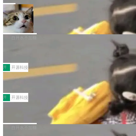
一在人才争夺战中失血的公司。六月，Google
er HE-AAC 960 解码 (DAB+) transpose_cuda
Code 在 X 上发帖：「DeepSeek Flash did 8T
局
连失两员大将：Noam Shazeer 去了 Op...
filter 添加 AMF Frame Rate Converter (vf_frc
tokens on August 1st. 5T of free usage + 3T
_amf) filter SMPTE 2094-50 元数据支持和直
NetBSD 11.0 正式发布
on OpenCode Go.」79.8 万次浏览，连带着 #
通 ProRes RAW VideoToolbox 硬件加速器 AP
DeepSeek一天消耗了8万亿# 上了微博热搜——
NetBSD 11.0 现已正式发布，这是 NetBSD 操
V ...
注意这是 OpenCode 一家的消耗。 OpenCode
作系统的第十八个主要版本。 自 NetBSD 10.1
白开水不加糖
是 Anomaly 出品的 AI 编程工具，套餐 10 美元/
以来的变化 更新亮点： 新增对 RISC-V 处理器
月。用户交了 10 美元，就能用 DeepSeek Flas
2026 ChinaJoy鸿蒙游戏增长臻享会举
架构的支持。NetBSD 11.0 是首个支持 64 位 R
办，鲸鸿动能系统呈现游戏行业解决方
h 随便写代码，按网友说法：「怎么使劲用也用
ISC-V 平台的稳定版本，涵盖一系列基于 StarFi
8月1日，2026 ChinaJoy期间，鸿蒙游戏增长臻
案
不完。」5T 来自免费额度，3T 来自 Go...
ve JH71XX 的设备，例如 VisionFive 2、PINE
享会在上海举办。鸿蒙生态的全场景智慧营销平
开
开源科技
64 STAR64，以及 QEMU。 增强了对 POSIX.1
台鲸鸿动能协同华为游戏中心，面向游戏行业开
-2024 和 C23 编程接口标准的兼容性。 compat
技嘉X3D系列再添新成员 B850 AORU
发者及生态伙伴，系统呈现了平台在游戏领域的
S ELITE X3D主板强化性能体验
_linux(8) 增强了对 Linux 系统调用的支持，包
完整能力版图——从IAP高价值用户的全周期经
面向AMD Ryzen X3D处理器玩家，技嘉X3D系
括 epoll（围绕 kqueue 实现）、POSIX 消息队
营、到IAA游戏的“买变一体”正循环、再到联运与
列主板阵容迎来新成员——B850 AORUS ELITE
开
开源科技
列、...
广告协同的全链路经营闭环，以及面向全球市场
X3D。作为面向主流高性能平台打造的全新主板
的出海增长布局。 华为终端云业务商业化销售负
Zadig v5.0 发布：AI 发布专员与 AI 审
产品，B850 AORUS ELITE X3D延续技嘉在X3
查专员上线
责人在开场致辞中表示，游戏开发者的核心诉求
D平台优化上的技术积累，旨在为游戏玩家带来
我们团队这几天最大的卡点不是 AI 写得不够
已不再是“多一个投放渠道”，而是一套能够持续
更稳定、更高效的装机选择。 B850 AORUS ELI
好，是 AI 写得太好了。 好到审查排期从两天的
白开水不加糖
驱动增长的体系。截至目前，搭载HarmonyOS
TE X3D基于AMD AM5平台打造，支持AMD Ry
活儿拖成了五天。PR 一堆起来没人敢合，发布