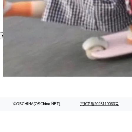
©OSCHINA(OSChina.NET)
京ICP备2025119063号