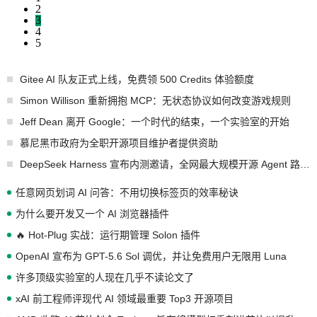
2
3
4
5
Gitee AI 队友正式上线，免费领 500 Credits 体验额度
Simon Willison 重新拥抱 MCP：无状态协议如何改变游戏规则
Jeff Dean 离开 Google：一个时代的结束，一个实验室的开始
慕尼黑市政府为全职开源项目维护者提供资助
DeepSeek Harness 宣布内测邀请，全网最大规模开源 Agent 路演现场诞生
任意网页划词 AI 问答：不用切换标签页的效率秘诀
为什么要开发又一个 AI 浏览器插件
🔥 Hot-Plug 实战：运行期管理 Solon 插件
OpenAI 宣布为 GPT-5.6 Sol 调优，并让免费用户无限用 Luna
许多顶级实验室的人现在几乎不读论文了
xAI 前工程师评现代 AI 领域最重要 Top3 开源项目