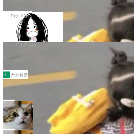
展开启新的篇章。
滞，过去三个月内没有任何条目完成更新，用户
如果你在 Spring Boot 里做过国际化，流程大概
提交的编辑请求也长期处于待处理状态。 Groki
是这样的：配 MessageSource 的 Bean、写 R
梅子酒好吃
pedia 于去年底上线，定位为由人工智能生成内
eloadableResourceBundleMessageSource、
容的百科平台，被马斯克视为传统众包百科网站
Apache Doris 4.1 全面增强 Iceberg：
声明 LocaleResolver、注册 LocaleChangeInt
支持 UPDATE、MERGE INTO 与 Iceb
维基百科的替代方案。Lawfare 调查发现，无论
erceptor…五六步之后才能看到第一行翻译文
Apache Doris 4.1 要补齐的，正是缺失的那一
erg V3
热门页面还是低关注度页面，均未出现近期更
本。 Solon 换了个方式。整个 i18n 模块围绕三
半。在已有查询能力的基础上，Doris 进一步支
白开水不加糖
新，相关问题并非局限于特定领域，而是在不同
个解析器、一个注解、一个工具类展开——没有
持了 UPDATE、DELETE、MERGE INTO 等数
主题和访问量页面中普遍存在。 调查人员最初认
XML、没有拦截器注册、没有样板配置。 资源
Testin XAgent：CIO智能测试落地指南
据修改操作、完整的表结构管理与分区演进，以
为，Grokipedia可能只是限...
文件的约定 把文件放到 resources/i18n/ 下： r
及 rewrite_data_files、expire_snapshots 等日
7月30日，TiD2026质量竞争力大会在北京中关
esources/i18n/messages.properties ...
常维护操作，并完整支持 Iceberg V3 格式。
村国家自主创新示范区会议中心开幕。本届大会
开
开源科技
由中关村智联软件服务业质量创新联盟主办，以
让非法状态不可表示：一篇关于 ADT
“智构可信·质创未来——AI原生时代的质量新范
的帖子在 Reddit 火了
式”为主题，直面AI从实验室走向规模化产业落地
有一种东西，一旦用过就回不去了。Alex Fedos
的核心质量命题。会上，《2026智能研发生产力
eev 管它叫"软件设计的基石"。 他说的东西不新
局
工具选型手册》发布，Testin云测的Testin XAge
鲜——代数数据类型（ADT），尤其是和类型
Cloudflare 开源内部企业 AI 平台 Clou
nt智能测试系统入选AI测试领域代表产品。对CI
（sum type）。但他说清楚了一件事：这不是类
dflare OS
O而言，这提示了一个转变：AI测试正在从效率
型系统的学术体操，是日常编码的思维方式。 文
Cloudflare 发布了一个开源项目 Cloudflare O
工具升级为企业的质量基础设施。 CIO面对的新
章从一个简单的例子切入。一个网站的深色主题
S。如果你只看官方博客，你会觉得这是又一
局