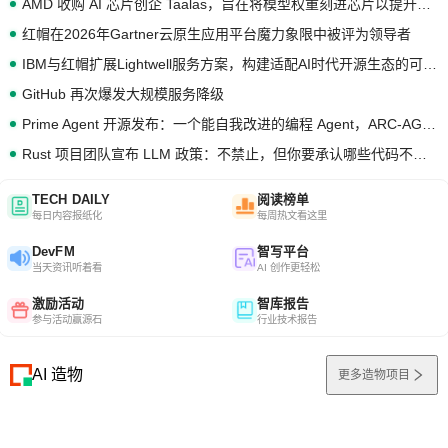
AMD 收购 AI 芯片创企 Taalas，旨在将模型权重刻进芯片以提升推理性能
红帽在2026年Gartner云原生应用平台魔力象限中被评为领导者
IBM与红帽扩展Lightwell服务方案，构建适配AI时代开源生态的可信基础设施
GitHub 再次爆发大规模服务降级
Prime Agent 开源发布：一个能自我改进的编程 Agent，ARC-AGI 3 超越人类专家基线
Rust 项目团队宣布 LLM 政策：不禁止，但你要承认哪些代码不是你写的
TECH DAILY
阅读榜单
每日内容报纸化
每周热文看这里
DevFM
智写平台
当天资讯听着看
AI 创作更轻松
激励活动
智库报告
参与活动赢源石
行业技术报告
AI 造物
更多造物项目