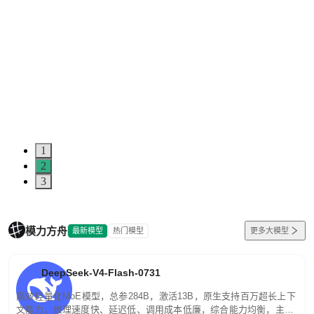
1
2
3
模力方舟
最新模型
热门模型
更多大模型
DeepSeek-V4-Flash-0731
高效轻量化MoE模型，总参284B，激活13B，原生支持百万超长上下
文能力。推理速度快、延迟低、调用成本低廉，综合能力均衡，主打