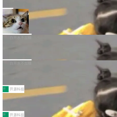
e” 和 Muse Spark 1.2 模型
mmit 之间的空隙里丢失了。 DeltaDB 要做的就
金额高达158.3亿美元，这一单项投入已经逼近
Meta 今天发布了两款 AI 产品：Muse Code，
是把这段空隙补上。 回退到任何一次编辑：Delt
微软同期总资本开支的四成。 与亚马逊、Alpha
一个在终端里运行的编程 agent；Muse Spark
局
aDB 捕获 commit 之间的每一次操作，...
bet、微软以及 Meta 等传统科技巨头相比，Spa
1.2，驱动这个 agent 的新模型。一句话概括：
ceXAI的资金消耗速度尤为引人瞩目。然而，支
美团开源 LoHoSearch，用知识图谱校
你可以用 curl -fsSL https://dev.meta.ai/install.
准 AI 能力认知
撑庞大支出的资金来源却呈现出截然不同的面
sh | bash 安装一个能在大项目里自动规划、写
机器出题的前提，是让机器拥有全局视野。整个
貌。数据显示，微软和 Meta 主要依托充沛的经
代码、验证结果的 AI 终端工具。 据介绍，Muse
构建流程可以分为四个环节：建图 → 控制难度
白开水不加糖
营现金流来覆盖资本开支，其资本支出覆盖率分
Code 是 Meta 的编程 agent 产品。它和市场上
→ 质量把关 → 数据概览。
别达到155% 和106%;而SpaceXAI的经营现金
腾讯开源 UCL-MPComm 通信库
已有的终端编程 agent 在设计理念上有几个明显
流仅能覆盖资本开支的12...
的差异点。 异步后台 agent：Muse Code 有一
腾讯网平团队宣布开源了 UCL-MPComm 通信
个主 agent 循环，外加一组后台 agent。这些后
库，并将作为transport接入Mooncake TENT。
白开水不加糖
台 agent...
该通信库针对AI Memory池化场景的数据传输需
CoStrict入选工信部2025人工智能应用
求进行了深度优化，能够实现数据中心内大规模
典型案例
计算节点间多种内存类型的高性能通信。 UCL-
近日，工信部科技司公示《2025人工智能应用典
MPComm将作为一种传输引擎接入Mooncake T
型案例入选名单》，深信服“面向企业研发场景的
开
开源科技
ENT，实现零拷贝传输性能提升30%、非零拷贝
开源 AI 编程平台 CoStrict 应用”凭借卓越的技术
传输性能最高提升5倍。UCL-MPComm底层基
深信服AI算力网关入选工信部人工智能
创新与落地成效成功入选。 全链路私有化部署，
应用典型案例！
于自研UCL-Engine通信引擎，后续腾讯网平将
助力企业AI研发安全落地 当前，越来越多企业已
前不久，工业和信息化部正式发布《2025年人工
持续开源更多基于UCL-Engine的高性能通信组
经开始引入 AI Coding 工具，通过调用公有云模
智能应用典型案例名单》，集中展示人工智能在
开
开源科技