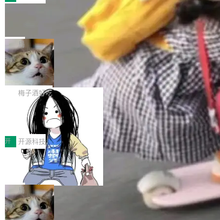
件。 腾讯网平团队在UCL-MPComm中实现了一
型或企业内部部署模型提升研发效率。但随着 AI
各领域的应用成果，覆盖技术底座、行业赋能、
个独立于业务线程的全局通信引擎（Engine），
Coding 从个人辅助工具逐步走向团队级、组织
Jeff Dean 离开 Google：一个时代的结
产品应用、支撑保障、专题等五大方向。深信服
并实...
束，一个实验室的开始
级应用，企业在规模化落地过程中，对安全性、
AI算力网关（AI创新平台）成功入选！ 随着各行
Google 员工编号 20。MapReduce 作者之一。
可控性和代码质量提出了更高要求。 首先是数据
各业的Agent走向规模化建设，算力构成形态逐
Bigtable 作者之一。TensorFlow 的作者之一。
局
安全与合规要求。对于大多数普通研发场景，公
渐丰富，用户关注的重点也在发生变化：不只是
Gemini 的架构师。Google 首席科学家。 Jeff D
有云模型能够满足快速试用和效率提升的需求。
让AI用起来，还要进一步看清混合算力时代下，
🔥 SolonCode v2026.8.4 发布：界面
ean 在 Google 工作了 27 年后，宣布离职。 他
但对于金融、能源、医疗等对数据安全要求较...
字体可调、22 种语言、记忆搜索增强
Token花在哪里、算力是否被充分利用，以及持
不是一个人走。一同离开的还有 Sanjay Ghema
打开终端就能上岗的全中文编码智能体，这一轮
续增长的AI成本该如何优化。 深信服AI算力网关
wat（Google 员工编号 23，Jeff Dean 二十多
把「看得清、用母语、记得住」三件事一次补
梅子酒好吃
正是围绕这些实际问题，从Token治理和成本治
年的编程搭档，MapReduce 和 Bigtable 的共同
齐。 SolonCode 是什么 SolonCode 是杭州无
理两个方面，让用户的每一份算力都看得清、管
作者）、Quoc Le（Google 大脑核心成员，Se
让“代码语义理解”深度释放AI Coding
耳科技研发的企业级终端编码智能体——一位全
得住、用得稳、省得下、更安全！ 一、从现在开
价值潜能：华为云码道（CodeArts）
q2Seq 和 DocAI 的共同发明人）以及 Oriol Vin
中文驱动的数字员工，自主理解需求、规划步
一、代码仓深度理解技术的作用与价值 在软件工
始，Token使用一目...
代码仓技术解析
yals（Gemini 联合负责人，AlphaSta...
骤、编写代码。不挑模型、不挑平台，curl 一行
程实践中，代码仓是企业核心知识资产的主要载
开
开源科技
装完即用。 开源地址：Gitee · GitCode · GitHu
体。企业级代码仓库通常包含数十万乃至数百万
b 安装 支持 Java 8+（8~26）、macOS / Linu
一条“删库”命令跑 17 小时，算法工程
个文件，其规模远超单次模型调用可承载的上下
师删光 89TB 数据只为干私活
x / Windows / Harmony PC。 # macOS / Linu
文窗口。随着项目规模的持续扩张与代码历史的
最高人民检察院8月4日公布了一起案件：北京一
x / Harmony PC curl -fsSL https://solon.noea
不断累积，代码仓中的模块关系、接口契约、业
名90后算法工程师王某，为了给自己接的私活腾
局
r.org/solon...
务逻辑等关键信息往往分散于数十乃至数百个文
服务器空间，删光了公司AI游戏部门的全部核心
件之中，形成高度复杂的知识关联网络。传统的
Cloudflare 分享推理优化实践：KV ca
数据。 王某2024年1月入职东城区某科技公司AI