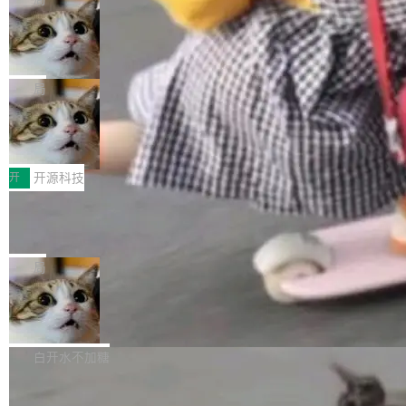
现实 过去两年，CIO们的焦虑清单上多了两项：
设置，如果用布尔值 + 可空字段来表示——bool
个"AI 知识库 + 聊天机器人"——每个大厂都在
一是如何让大模型和智能体应用安全地从PoC走
ean 表示是否可切换，nullable 的默认模式、浅
Deno 团队开源 Celld，可自托管的分
做，没什么新鲜的。 但 Kenton Varda 在 Twitte
向生产，二是如何让测试团队跟得上AI应用...
布式 Durable Objects
色方案、深色方案——会产生大量无意义的组
r 上把事情说清楚了： 今天我们发布了 Cloudfla
Ryan Dahl 领导的 Deno 团队推出了最新开源项
合。方案缺了、配置冲突了、全 null 了。要知道
re OS，一个带连接器的聊天机器人，跟其他所
目 Celld，一个能在自己机器上运行 Cloudflare
局
哪些组合有效，作者说，你得靠"文档、校验、或
有科技公司做的一样。只不过，实际上它不一
Workers 和 Durable Objects 的守护进程。 设
者部落知识"。 换个写法。Rust 的 enum，两个
样。这是 Sandstorm.io 的重制版，我十年前的
鲁大师7月新机性能/流畅/AI榜：vivo夺
计思路很直接：每个对象是一个独立的 SQLite
变体：Switchable...
性能、流畅双第一，三星Galaxy Z系列
那个创业公司。不同的是，这次它构建在 Cloudf
数据库，按名称寻址，复制到你自己的 S3 兼容
2026年7月的手机市场，由于存储等硬件成本暴
新折叠缺席
lare Workers 上——我花了九年时间搭建的平台
存储库里。节点之间只通过这个存储库协调——
增，手机厂商的日子也不好过啊，新机速度明显
开
开源科技
——并且深度集成了 AI。这基本上是我十年秘密
没有控制平面，没有共识协议。每个对象自带一
放缓，因此硝烟味淡了许多。新机参数规格除开
计划的顶峰。 十年前，Ken...
个小型数据库，应用天然按分片构建，单个数据
Zed 推出 DeltaDB，一个记录 commit
高价的三星折叠（三星Galaxy Z Fold8 Ultra / Z
之间所有操作的版本控制系统
库的竞争和爆炸半径问题在设计层面就被消除
Fold8 / Z Flip8）外，其余要么是中低端机器，
Zed 编辑器团队发布了新项目——DeltaDB，一
了。 闲置的 cell 会休眠到几乎不占资源。当 cel
例如iQOO Z11i、REDMI Note 17、REDMI No
个在 git commit 之间记录每一次编辑操作的版
局
l 迁移或唤醒时，新宿主从 S3 恢复 SQLite 数据
te 17 Pro、OPPO K15，要么是vivo X300 E这
本控制系统。目前处于 Early Access 阶段。 De
库继续执行。存储库是持久化的唯一真相...
样的次旗舰。 Galaxy Z Fold8 Ultra / Z Fold8 /
SpaceXAI 单季资本开支达 183 亿美元
ltaDB 的核心思路直接写在 landing page 最显
Z Flip8三款折叠屏新机均在7月22日发布，且全
眼的位置：「Software is made between com
根据风险投资人Tomer Tunguz 博客（VC 分
部搭载骁龙8 Elite Gen5 for Galaxy，它们本该
mits」——软件是在 commit 之间写出来的。git
析）披露的最新分析与第二季度业绩报告，Spac
白开水不加糖
是7月性...
只记录了你提交的最终状态，但真正的工作过程
eXAI在上个季度的总资本支出飙升至183.7亿美
——打字、删改、试错、agent 对话——都在 co
Meta 发布终端编程 Agent“Muse Cod
元。其中，绝大部分资金被直接用于 AI 领域，