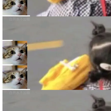
型。谁在开源赛道上领先，...
简单：开发者工具必须开源。 理由不是传统的自
商汤 SenseNova U1.5-Lite-Preview
i）在 X 上发帖： 「如果你是 Agent Harness 相
开源
由软件情怀，而是一个跟 AI agent 直接相关的
关开源项目的开发者，希望参加 DeepSeek Har
商汤科技宣布面向社区开源轻量级统一多模态模
技术判断。 两行 prompt 就能个性化任何软件 C
ness 的内测，可以回复或私信联系我。请附上
型的预览版本 SenseNova U1.5-Lite-Preview。
白开水不加糖
rawshaw 给出了两个 prompt。 第一个： "下载
GitHub id 以及开源代表作。」 DeepSeek 曾在
公告称，SenseNova U1.5-Lite-Preview并非简
某个软件的源码，在本地构建。修改 agent ...
官方招聘信息中写过一条简洁有力的公式：Mod
Ubuntu 将核心系统包从 deb 转成了 s
单的模型规模升级，而是基于 SenseNova U1
nap
el + Harness = Agent。模型负责理解和推理，
的一次系统性迭代，不仅在同一架构中贯通视觉
Ubuntu 正在把又一个核心系统包从 deb 转为 s
Harness 负责把能力落到真实环境中——调用工
理解、推理、生成与编辑，还仅以 8B-MoT 的轻
nap。这次是 hwctl——一个用来检查 Ubuntu
局
具、读写文件、管理上下文、处理错误、完成闭
量大小，将能力推进到4K、更精细的真实质感、
硬件认证状态的命令行工具。 Canonical 工程师
环。崔添翼招人的标...
更复杂的视觉控制和可持续迭代编辑。 相比 U
Dario Amodei 担心新人来 Anthropic
Alan Griffiths 在邮件列表中说得很直白：「hwc
只为金钱，不为使命
1，U1.5-Lite-Preview 在以下方向上带来了显著
tl 是一个 Ubuntu 专有的包，它和它的依赖项都
顶级 AI 研究员在两家公司之间来回跳，中间只
提升： 原生支持4K图像生成； 更精细的局部纹
是 Ubuntu 专有的，不会用在其他发行版上。」
隔了几天。 Lilian Weng 上周刚宣布因健康原因
局
理、细节与真实世界质感； 更准确的中英文文字
所以 deb 版本的受众实际上为零。既然只有 Ub
离开 Thinking Machines Lab，说自己作为联合
生成与复杂版式组织； 更稳定的图...
untu 用户在用，那用 snap 打包就没什么可纠结
FFmpeg 9.0 发布
创始人的角色「太累了」。几天后，The Inform
的。 从 deb 到 snap 的迁移路径 hwctl 是 rust-
ation 就曝出她将重回 OpenAI，负责递归自我
FFmpeg 9.0 现已发布，包含多项改进。官方更
hwlib 硬件 API 库的一部分，命令行工具负责查
改进方向的研究。她是 Thinking Machines 过
新日志列出的 9.0 版本主要更新内容如下： 扩
白开水不加糖
询 Ubuntu 的硬件认证数据库。...
去一年内第四个离开的联合创始人。 这家由前
展 AMF 色彩转换器 (vf_vpp_amf) 的 HDR 功能
OpenAI CTO Mira Murati 创立的公司，连创始
DeepSeek V4 Flash 单日消耗 8 万亿 t
MP4 muxer 中支持 LCEVC 音轨复用 Playdate
okens 登顶热搜
团队都留不住。 但 Thinking Machines 不是唯
视频编码器和多路复用器 添加 v360_vulkan filt
8 万亿 tokens。一天。一家公司的消耗。 Open