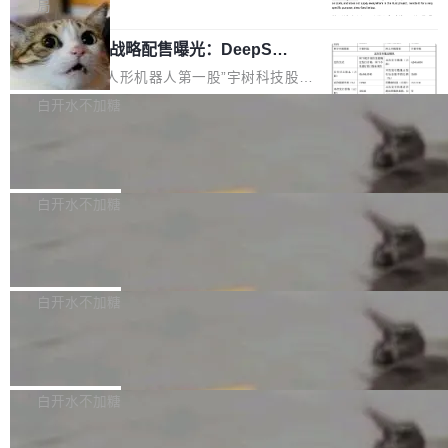
5% RHAE Best@1，超过了 ARC 报告的人类专
覆盖 rust-lang/rust 单一仓库的代码贡献。这不
局
家基线 95.4%。 不是又一个 coding agent 包装
是项目级别的官方立场，目前由五个团队采纳，
宇树科技 IPO 战略配售曝光：DeepSe
器 Prime Agent 的架构和市面上大多数 coding
但它可能是主流开源项目中关于 AI 辅助贡献最
ek 获配 93.3 万股，锁定 36 个月
agent 有本质区别。大多数 agent harness 的设
细致的一份规则。 政策的核心只有一句话：LLM
8月6日晚间，“人形机器人第一股”宇树科技股份
计是基于早期模型的能力—...
可以用来分析、提炼、审阅、建议，但不能用来
有限公司披露IPO发行价格及战略配售结果，杭
白开水不加糖
创作。 具体来说，LLM 生成的代码可以提交，
州深度求索人工智能基础技术研究有限公司（De
但必须满足五个条件：预先安排、非关键、高质
Docker 29.7.2 发布
epSeek）获配93.3399万股，按150.8元/股发行
量、充分测试、充分审查，并且必须披露。LLM
价格计算，认购金额约1.41亿元，股份锁定期为
Docker 29.7.2 现已发布，具体更新内容如下：
不得生成涉及安全性的关键变更，除非作者本身
36个月。 公告显示，本次宇树科技战略配售对
Bug fixes and enhancements 修复多次传递同
白开水不加糖
就是领域专家。即使如此，政策也"强烈不建
象主要包括长期投资机构、与公司业务具有战略
一环境变量时，docker service create和docker
议"这么做。 对于不披露的情况，审核者可以直
合作关系或长期合作愿景的大型企业、科创板保
Apache Fluss 毕业成为顶级项目
service update会发生 panic 的问题。docker/cl
接关闭 PR，无需解释。 政策作者 Jynn Ne...
荐人跟投子公司，以及公司高级管理人员和核心
i#7145 修复了 Docker Engine 29.7.0 中引入的
今年 7 月，Apache Fluss 的毕业提案在 Apach
员工参与设立的专项资产管理计划。其中，Dee
一个回归问题，该问题导致拉取镜像时会拒绝包
e 孵化器项目管理委员会（IPMC）投票中获得
白开水不加糖
pSeek作为与宇树科技具备战略合作关系的企
含绝对 hardlink 目标的镜像（此类镜像由某些镜
全票通过，随后获 Apache 软件基金会董事会批
业，获配股份数量占本次发行数量的2.31%。 除
像构建工具生成）。moby/moby#53305 修复了
马斯克 AI 百科项目 Grokipedia 被曝数
准。今天，Apache 软件基金会正式宣布 Apach
DeepSeek外，腾讯旗下上海启善投资有限公司
月未更新
Docker Engine 29.7.0 中引入的一个回归问
e Fluss 孵化毕业，成为 Apache 顶级项目（TL
埃隆·马斯克推出的AI百科项目 Grokipedia 被曝
获配9...
题，该问题可能导致在旧版 Linux 内核...
P）！这一里程碑不仅标志着 Fluss 迈入新的发
长期停止内容更新，未能实现其作为“AI版维基百
白开水不加糖
展阶段，也将进一步推动流式存储、实时湖仓与
科”替代品的目标。 据 Lawfare 最新调查，自今
AI 数据基础加速融合，为实时数据基础设施的发
Solon I18n：三种解析器，零样板代码
年4月以来，Grokipedia 页面更新功能基本停