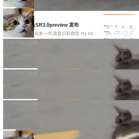
che 量化 + 权重压缩，吞吐量提升 4
代码检索手段（如关键词匹配、目录遍历）仅能
短剧部门，有互联网大厂背景。在公司内部架构
Kimi 和 GLM 是当前最强的大模型系列之一，但
1%，成本降 30%
在语法层面完成文本定位，难以触及代码的语义
调整期间，部门三次通知全员将数据从A集群迁
它们有一个共同的问题：太吃显存了。月之暗面
局
内涵与结构关联，导致开发者使用代码智能体在
移到B集群，王某都回复了"收到"。 他没有迁移
的 Kimi K 系列和智谱的 GLM 都是长上下文、M
理解大规模代码仓时面临显著"代码仓理解"瓶
腾讯混元 Hy ASR3.0preview 发布
数据。2024年9月3日下午4点，他使用此前登录
oE 架构的大模型，好用到让人上瘾，但 GPU 显
颈。 代码仓深度理解服务（以下简称" CodeBas
的账号密码进入A集群，输入了一条被程序员圈
存永远不够用。 Cloudflare 的 Workers AI 团队
腾讯混元正式推出新一代语音识别模型 Hy ASR
e深度理解服务"）是华为云码道（CodeA...
称为"删库跑路"的命令——最高管理员权限、无
一直在跑这些模型的推理。他们在官方博客上发
3.0preview。基于最新一代大语言模型 Hy3 的
白开水不加糖
需确认、强制递归删除。17个小时后，运维人员
了一篇技术文章，详细拆解了三种让大模型在 G
语言理解能力，以及融合了高精度语音识别与深
发现异常并中止进程时，89TB数据已经没了。
Pale Moon 34.3.2 发布，苍月浏览器
PU 上跑得更省、更快的技术手段——KV cache
度语义理解能力，实现了语音识别能力的全面升
删掉的是AI游戏部门的全部开发文件，包括公司
量化、模型权重压缩、以及共享 KV cache 的完
级。 根据介绍，Hy ASR3.0preview 目标在于：
Pale Moon 34.3.2 现已发布，这是一个安全更
自研的多个文生3D和...
整性保护。效果是：吞吐量提升 41%，每 token
让语音识别不再只是听清，而是真正听懂。通过
新和少量网页兼容性修复版本。 Changes/fixe
白开水不加糖
成本降低 30%，精度不变。 FP8 省的不仅是显
先理解你的语境和意图，再把准确的文字直接给
s： 实现了URL.Parse()便捷功能 对浏览器内部
存 KV cache 是推理时最吃显...
到你。从“逐字转写、单点优化”演进为“理解语
PostgreSQL 18/19 新特性深度解读
函数添加了多项边界检查，以避免潜在的越界访
境、兼容场景、一键直出”。 Hy ASR 3.0 previe
问、下溢和溢出。（DiD） 修复了加载和解析内
演讲者分享了一个有趣的实践：面对 PG 18 已
w 不要求标准普通话，方言识别覆盖粤语、吴语
容提供的字体时出现的几个问题 为避免音频加
发布的 Release Notes，他利用 AI 工具（如 Co
白开水不加糖
等 10 大方言片区和 20 余个二级小片区。在开
载、处理和播放过程中可能出现的一系列错误，
pilot）对数千条 commit 日志进行自动分析，先
源评测集中，Hy ASR 3.0 preview 在多语种的
对音频采样频率设定了下限 采样率低于 8kHz
慕尼黑市政府为全职开源项目维护者提
让模型总结出三十余条潜在特性，再逐条要求生
WER（...
供资助
（通常被认为是 "telephone"/"walkie-talkie" 音
成详细解释和代码校验，最终筛选出对用户体感
"在过去大约 10 年的大部分时间里，libexpat 的
质的最低采样率）的音频格式将被拒绝 修复了 C
最强的若干项。对于尚未正式发版的 PG 19，则
维护工作一直与我的日常工作、家务、社交生活
局
SS 圆角虚线样式中可能存在的问题 如果表单中