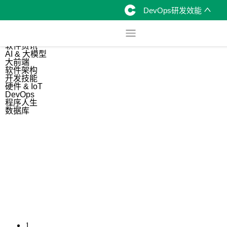
DevOps研发效能
综合
开源资讯
软件资讯
AI & 大模型
大前端
软件架构
开发技能
硬件 & IoT
DevOps
程序人生
数据库
1