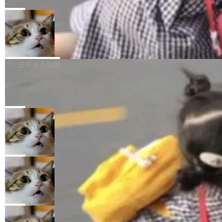
C版的产品，搭载“人机双写”重磅功能——你写
全球知名开源多媒体框架 FFmpeg 今天正式发
给 OpenAI 总法律顾问 Che Chang 发了封邮
你的，AI写AI的，同屏协作互不干扰。一句话让
布了 9.0 版本。这个版本除了带来新一代音视频
局
件，附了一封长信，要求 OpenAI 配合调查前苹
AI帮你干活，现在开启全新体验！ 温馨提示：
处理能力和硬件加速支持之外，还有一个特殊之
果员工带走机密信...
体验WorkBuddy鸿蒙PC版前，请将 HUAWEI M
亚马逊成本失控：AI 写代码烧掉 1215
处：FFmpeg 9.0 的代号是“Lei”。 这个名字，
万元，超预算 860%
atePad Edge 升级至 HarmonyOS 6.1.0.135S
来自中国开发者雷霄骅（Lei Xiaohua）。 对于
外媒近日曝光了亚马逊的多份内部报告显示，AI
P9 patch03及以上版本。 *升级路径：设置 > 搜
很多中国音视频开发者而言，这个名字并不陌
导致公司在多个项目上超支。《金融时报》报道
白开水不加糖
索“软件更新” > 检查更新，即可搜索新版本，下
生。十年前，他通过大量中文技术文章、源码分
称，仅一个项目的成本超支就高达 180 万美元
载安装完成升级即可。 没有...
析和开源示例，让一代开发者第一次真正理解 F
Hugging Face CEO 发声：中国正在开
（约合人民币 1215 万元）。 具体来说，一名工
源模型上碾压我们
Fmpeg，也成为很多人进入音视频开发领域的
程师借助 Anthropic 旗下 Claude Sonnet 模型
"他们正在开源模型上碾压我们。" Hugging Fac
“启蒙老师”。 而今年，恰好是雷霄骅离世十周
编写程序，目标是完成电商平台作者信息与商品
e CEO Clément Delangue 在 CNBC 的采访里
局
年。FFmpeg 社区最终选择用一个大版本的名
列表的数据匹配 —— 一项常规的数据处理任
没有拐弯抹角。他说中国正在赢得 AI 竞赛，而
字，留下了这份纪念。 雷霄骅曾是中国传媒大学
务，最终却产生了 180 万美元的账单，实际支出
当 AI agent 把源码变成了最好的扩展系
且按目前的速度，中国 AI 工具预计在今年底或
数字电视技术方向的博士生，长期从事视频、音
统，开发者工具必须开源
超出原定预算 860%。 更令人意外的是，该项目
2027 年就能追上美国前沿实验室的水平。 Dela
五年前，David Crawshaw 问过很多软件工程师
频技...
最终并未成功落地，而高额算力消耗持续运行长
ngue 把原因归结为一件事：开放协作。中国的
一个问题：你写过什么给自己用的程序？答案几
局
达 5 个月，公司直到财务对账时才察觉异常。这
AI 开发者在一个共享和协作的生态里加速迭代，
乎都是没有。工程师们整天用别人写的程序写程
意味着一个无人看管的 AI 程序，在近半年时间
而美国模型厂商在"闭门造车"。他的原话是 "buil
DeepSeek Harness 宣布内测邀请，全
序给别人用。偶尔有人自己写个博客系统、智能
里日夜不停地"烧钱"。 复盘显示，...
网最大规模开源 Agent 路演现场诞生
ding in silos"——各自为战，互不通气。 这个判
家居控制、家庭实验室，都算稀奇事。 Crawsh
一条内测招募帖，发出去的时候大概没人想到它
断从他嘴里说出来分量不同。Hugging Face 是
aw 是 Shelley 的作者，一个开源 AI coding age
会变成一场开源 Agent 生态的路演。 8月1日，
局
全球最大的开源 AI 平台，上面跑着上百万个模
nt。他最近在博客上写了一篇文章，核心论点很
DeepSeek Harness 团队负责人崔添翼（tiany