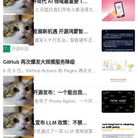
业化营销服务的需求从未如此迫切。 但市场扩容
xAI 前工程师评现代 AI 领域最重要 Top
n 这条推文引发了广泛讨论。他不是在说风凉
巧机身有效提升市面主流标准A...
3 开源项目
的同时,服务商的竞争逻辑正在改变。2026年Top
话，他是说出了一个圈内人尽皆知但很少公开捅
Flash Attention 2 可能比我们所有人都活得久。
Agency年度合辑的观察指出,“产品”这个离消费
破的事实。 Jordan 随后补充了一句软化声明：
这句话不是来自某个技术博客，而是出自 Hieu
局
者最近的载体,在整个品牌营销层面的权重显著变
「我不认为这些会议上大部分论文都在过度宣传
Pham 的一条推文。Hieu Pham 是谁？他是 xAI
高了。全域营销服务商的竞争正在从规模转向深
或造假。问题是，作为读者，如果你筛选出那些
共商智能硬件发展新机遇 开源鸿蒙智能
的早期工程师之一，在 Grok 训练基础设施团队
度,案例厚度、全域覆盖、多线协同...
硬件开发者日杭州站即将举行
看起来最令人兴奋的论文，那它们大部分都是过
工作过。近日他在 X 上发了一条帖子，列出了他
随着万物智联加速深入千行百业，智能硬件正从
度宣传的。」 这才是真正的痛点。不是所有论文
认为现代 AI 领域最重要的三个开源项目。 第一
单点设备迈向智能化、网联化、协同化发展。作
开
开源科技
都有问题，是最吸引眼球的那批论文最有问题。
个名字毫无悬念：Flash Attention 2。 Hieu 的
为面向全场景、跨终端的分布式操作系统，开源
他引用的帖子来自 Mathew Shen，一位 ICLR 2
理由很具体。FA 系列不需要解释，但 FA2 是他
GitHub 再次爆发大规模服务降级
鸿蒙通过统一技术底座和分布式能力，为不同类
026 的读者：「看了篇 ...
认为最重要的一个——复杂度恰到好处，刚好能
型智能设备的开发、连接与互联提供关键支撑，
8 月 6 日，GitHub Actions 和 Pages 再次大规
驱动你去学 CuTe，但还没被那些"邪恶的" Hopp
也为产业链企业探索产品创新与商业增长打开新
模服务降级，Actions 完全不可用超过 5 小时，
局
er++ 优化所淹没，足够容易修改和适配。 更关
的空间。 8月14日，开源鸿蒙智能硬件开发者日
webhook 停发，连自托管 runner 也因调度层故
键的是 FA2 的持久性...
（OHDD：OpenHarmony Hardware Develope
Prime Agent 开源发布：一个能自我改
障无法工作。Pages、Copilot code review、C
进的编程 Agent，ARC-AGI 3 超越人类
r Day）将在杭州启航。活动面向智能硬件产业
opilot coding agent 全部受影响。从检测到完全
Prime Intellect 发布了 Prime Agent，一个开源
专家基线
链企业和开发者，邀请行业专家与资深技术顾
恢复，大约 12 小时。 这是 2026 年 8 月的第六
的编程 Agent Harness，核心设计围绕两个抽
局
问，围绕开源鸿蒙技术能力、设备适配、芯片适
起事故，其中四起与 AI/Copilot 服务相关。 Git
象：Recursive Language Model（RLM）和 C
配、功耗与稳定性调优、兼容性测评及统一互联
Rust 项目团队宣布 LLM 政策：不禁
Hub 员工 kdaigle 在 HN 讨论中贴出了一组数
ontinual Harness。在 ARC-AGI 3 基准测试
等内容展开系统讲解和实战交流，帮助企业进一
止，但你要承认哪些代码不是你写的
据：2025 年全年 10 亿次 commit。现在，每周
上，Prime Agent + Opus 5 的组合达到了 95.
Rust 语言项目正式通过了一项 LLM 使用政策，
步了解开源鸿蒙在智能...
2.75 亿次，全年预计 140 亿次。GitHub...