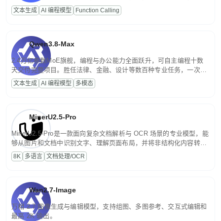
高并发、轻量化任务，适合日常对话、内容创作、基础 RAG、批量
文本生成
AI 编程模型
Function Calling
文案处理等普惠刚需场景。
Qwen3.8-Max
2.4万亿参数MoE旗舰，编程与办公能力全面跃升，可自主编程十数
天交付完整项目。胜任法律、金融、设计等数百种专业任务，一次对
话端到端交付生产级成果。原生视觉理解贯穿规划、执行与验证全流
文本生成
AI 编程模型
多模态
程，支持超长文档与长视频的深度语义解析。长程任务中自主规划与
闭环迭代，持续进化。
MinerU2.5-Pro
MinerU2.5-Pro是一款面向复杂文档解析与 OCR 场景的专业模型，能
够从图片和文档中识别文字、理解页面布局，并将非结构化内容转换
为便于存储、检索和二次处理的结构化结果。
8K
多语言
文档处理/OCR
Wan2.7-Image
万相 2.7 图像生成与编辑模型，支持组图、多图参考、交互式编辑和
最高 2K 输出。