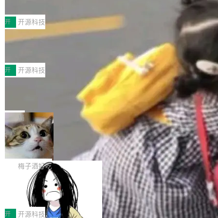
典型案例
计算节点间多种内存类型的高性能通信。 UCL-
近日，工信部科技司公示《2025人工智能应用典
MPComm将作为一种传输引擎接入Mooncake T
型案例入选名单》，深信服“面向企业研发场景的
开
开源科技
ENT，实现零拷贝传输性能提升30%、非零拷贝
开源 AI 编程平台 CoStrict 应用”凭借卓越的技术
传输性能最高提升5倍。UCL-MPComm底层基
深信服AI算力网关入选工信部人工智能
创新与落地成效成功入选。 全链路私有化部署，
应用典型案例！
于自研UCL-Engine通信引擎，后续腾讯网平将
助力企业AI研发安全落地 当前，越来越多企业已
前不久，工业和信息化部正式发布《2025年人工
持续开源更多基于UCL-Engine的高性能通信组
经开始引入 AI Coding 工具，通过调用公有云模
智能应用典型案例名单》，集中展示人工智能在
开
开源科技
件。 腾讯网平团队在UCL-MPComm中实现了一
型或企业内部部署模型提升研发效率。但随着 AI
各领域的应用成果，覆盖技术底座、行业赋能、
个独立于业务线程的全局通信引擎（Engine），
Jeff Dean 离开 Google：一个时代的结
Coding 从个人辅助工具逐步走向团队级、组织
产品应用、支撑保障、专题等五大方向。深信服
并实...
束，一个实验室的开始
级应用，企业在规模化落地过程中，对安全性、
AI算力网关（AI创新平台）成功入选！ 随着各行
Google 员工编号 20。MapReduce 作者之一。
可控性和代码质量提出了更高要求。 首先是数据
各业的Agent走向规模化建设，算力构成形态逐
Bigtable 作者之一。TensorFlow 的作者之一。
局
安全与合规要求。对于大多数普通研发场景，公
渐丰富，用户关注的重点也在发生变化：不只是
Gemini 的架构师。Google 首席科学家。 Jeff D
有云模型能够满足快速试用和效率提升的需求。
🔥 SolonCode v2026.8.4 发布：界面
让AI用起来，还要进一步看清混合算力时代下，
ean 在 Google 工作了 27 年后，宣布离职。 他
但对于金融、能源、医疗等对数据安全要求较...
字体可调、22 种语言、记忆搜索增强
Token花在哪里、算力是否被充分利用，以及持
不是一个人走。一同离开的还有 Sanjay Ghema
打开终端就能上岗的全中文编码智能体，这一轮
续增长的AI成本该如何优化。 深信服AI算力网关
wat（Google 员工编号 23，Jeff Dean 二十多
把「看得清、用母语、记得住」三件事一次补
梅子酒好吃
正是围绕这些实际问题，从Token治理和成本治
年的编程搭档，MapReduce 和 Bigtable 的共同
齐。 SolonCode 是什么 SolonCode 是杭州无
理两个方面，让用户的每一份算力都看得清、管
作者）、Quoc Le（Google 大脑核心成员，Se
让“代码语义理解”深度释放AI Coding
耳科技研发的企业级终端编码智能体——一位全
得住、用得稳、省得下、更安全！ 一、从现在开
价值潜能：华为云码道（CodeArts）
q2Seq 和 DocAI 的共同发明人）以及 Oriol Vin
中文驱动的数字员工，自主理解需求、规划步
一、代码仓深度理解技术的作用与价值 在软件工
始，Token使用一目...
代码仓技术解析
yals（Gemini 联合负责人，AlphaSta...
骤、编写代码。不挑模型、不挑平台，curl 一行
程实践中，代码仓是企业核心知识资产的主要载
开
开源科技