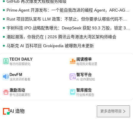
GitHub 再次爆发大规模服务降级
Prime Agent 开源发布：一个能自我改进的编程 Agent，ARC-AGI 3 超越人类专家基线
Rust 项目团队宣布 LLM 政策：不禁止，但你要承认哪些代码不是你写的
宇树科技 IPO 战略配售曝光：DeepSeek 获配 93.3 万股，锁定 36 个月
潮起潮落，你我仍在 | 2026 腾讯云粤港澳大湾区架构师峰会
马斯克 AI 百科项目 Grokipedia 被曝数月未更新
TECH DAILY
阅读榜单
每日内容报纸化
每周热文看这里
DevFM
智写平台
当天资讯听着看
AI 创作更轻松
激励活动
智库报告
参与活动赢源石
行业技术报告
AI 造物
更多造物项目