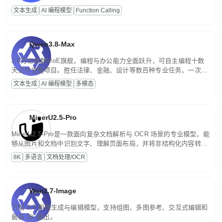
高并发、轻量化任务，适合日常对话、内容创作、基础 RAG、批量
文本生成
AI 编程模型
Function Calling
文案处理等普惠刚需场景。
Qwen3.8-Max
2.4万亿参数MoE旗舰，编程与办公能力全面跃升，可自主编程十数
天交付完整项目。胜任法律、金融、设计等数百种专业任务，一次对
话端到端交付生产级成果。原生视觉理解贯穿规划、执行与验证全流
文本生成
AI 编程模型
多模态
程，支持超长文档与长视频的深度语义解析。长程任务中自主规划与
闭环迭代，持续进化。
MinerU2.5-Pro
MinerU2.5-Pro是一款面向复杂文档解析与 OCR 场景的专业模型，能
够从图片和文档中识别文字、理解页面布局，并将非结构化内容转换
为便于存储、检索和二次处理的结构化结果。
8K
多语言
文档处理/OCR
Wan2.7-Image
万相 2.7 图像生成与编辑模型，支持组图、多图参考、交互式编辑和
最高 2K 输出。