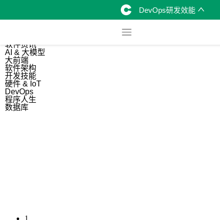
DevOps研发效能
综合
开源资讯
软件资讯
AI & 大模型
大前端
软件架构
开发技能
硬件 & IoT
DevOps
程序人生
数据库
1