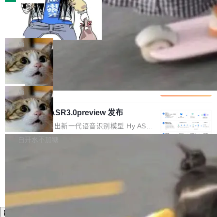
装完即用。 开源地址：Gitee · GitCode · GitHu
体。企业级代码仓库通常包含数十万乃至数百万
b 安装 支持 Java 8+（8~26）、macOS / Linu
一条“删库”命令跑 17 小时，算法工程
个文件，其规模远超单次模型调用可承载的上下
师删光 89TB 数据只为干私活
x / Windows / Harmony PC。 # macOS / Linu
文窗口。随着项目规模的持续扩张与代码历史的
最高人民检察院8月4日公布了一起案件：北京一
x / Harmony PC curl -fsSL https://solon.noea
不断累积，代码仓中的模块关系、接口契约、业
名90后算法工程师王某，为了给自己接的私活腾
局
r.org/solon...
务逻辑等关键信息往往分散于数十乃至数百个文
服务器空间，删光了公司AI游戏部门的全部核心
件之中，形成高度复杂的知识关联网络。传统的
Cloudflare 分享推理优化实践：KV ca
数据。 王某2024年1月入职东城区某科技公司AI
che 量化 + 权重压缩，吞吐量提升 4
代码检索手段（如关键词匹配、目录遍历）仅能
短剧部门，有互联网大厂背景。在公司内部架构
Kimi 和 GLM 是当前最强的大模型系列之一，但
1%，成本降 30%
在语法层面完成文本定位，难以触及代码的语义
调整期间，部门三次通知全员将数据从A集群迁
它们有一个共同的问题：太吃显存了。月之暗面
局
内涵与结构关联，导致开发者使用代码智能体在
移到B集群，王某都回复了"收到"。 他没有迁移
的 Kimi K 系列和智谱的 GLM 都是长上下文、M
理解大规模代码仓时面临显著"代码仓理解"瓶
数据。2024年9月3日下午4点，他使用此前登录
腾讯混元 Hy ASR3.0preview 发布
oE 架构的大模型，好用到让人上瘾，但 GPU 显
颈。 代码仓深度理解服务（以下简称" CodeBas
的账号密码进入A集群，输入了一条被程序员圈
存永远不够用。 Cloudflare 的 Workers AI 团队
腾讯混元正式推出新一代语音识别模型 Hy ASR
e深度理解服务"）是华为云码道（CodeA...
称为"删库跑路"的命令——最高管理员权限、无
一直在跑这些模型的推理。他们在官方博客上发
3.0preview。基于最新一代大语言模型 Hy3 的
白开水不加糖
需确认、强制递归删除。17个小时后，运维人员
了一篇技术文章，详细拆解了三种让大模型在 G
语言理解能力，以及融合了高精度语音识别与深
发现异常并中止进程时，89TB数据已经没了。
PU 上跑得更省、更快的技术手段——KV cache
度语义理解能力，实现了语音识别能力的全面升
删掉的是AI游戏部门的全部开发文件，包括公司
量化、模型权重压缩、以及共享 KV cache 的完
级。 根据介绍，Hy ASR3.0preview 目标在于：
自研的多个文生3D和...
整性保护。效果是：吞吐量提升 41%，每 token
让语音识别不再只是听清，而是真正听懂。通过
成本降低 30%，精度不变。 FP8 省的不仅是显
先理解你的语境和意图，再把准确的文字直接给
存 KV cache 是推理时最吃显...
到你。从“逐字转写、单点优化”演进为“理解语