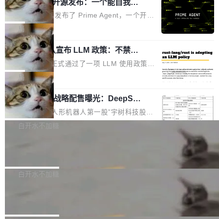
（OHDD：OpenHarmony Hardware Develope
Prime Agent 开源发布：一个能自我改
障无法工作。Pages、Copilot code review、C
进的编程 Agent，ARC-AGI 3 超越人类
r Day）将在杭州启航。活动面向智能硬件产业
opilot coding agent 全部受影响。从检测到完全
Prime Intellect 发布了 Prime Agent，一个开源
专家基线
链企业和开发者，邀请行业专家与资深技术顾
恢复，大约 12 小时。 这是 2026 年 8 月的第六
的编程 Agent Harness，核心设计围绕两个抽
局
问，围绕开源鸿蒙技术能力、设备适配、芯片适
起事故，其中四起与 AI/Copilot 服务相关。 Git
象：Recursive Language Model（RLM）和 C
配、功耗与稳定性调优、兼容性测评及统一互联
Hub 员工 kdaigle 在 HN 讨论中贴出了一组数
Rust 项目团队宣布 LLM 政策：不禁
ontinual Harness。在 ARC-AGI 3 基准测试
等内容展开系统讲解和实战交流，帮助企业进一
止，但你要承认哪些代码不是你写的
据：2025 年全年 10 亿次 commit。现在，每周
上，Prime Agent + Opus 5 的组合达到了 95.
Rust 语言项目正式通过了一项 LLM 使用政策，
步了解开源鸿蒙在智能...
2.75 亿次，全年预计 140 亿次。GitHub...
5% RHAE Best@1，超过了 ARC 报告的人类专
覆盖 rust-lang/rust 单一仓库的代码贡献。这不
局
家基线 95.4%。 不是又一个 coding agent 包装
是项目级别的官方立场，目前由五个团队采纳，
器 Prime Agent 的架构和市面上大多数 coding
宇树科技 IPO 战略配售曝光：DeepSe
但它可能是主流开源项目中关于 AI 辅助贡献最
ek 获配 93.3 万股，锁定 36 个月
agent 有本质区别。大多数 agent harness 的设
细致的一份规则。 政策的核心只有一句话：LLM
8月6日晚间，“人形机器人第一股”宇树科技股份
计是基于早期模型的能力—...
可以用来分析、提炼、审阅、建议，但不能用来
有限公司披露IPO发行价格及战略配售结果，杭
白开水不加糖
创作。 具体来说，LLM 生成的代码可以提交，
州深度求索人工智能基础技术研究有限公司（De
但必须满足五个条件：预先安排、非关键、高质
Docker 29.7.2 发布
epSeek）获配93.3399万股，按150.8元/股发行
量、充分测试、充分审查，并且必须披露。LLM
价格计算，认购金额约1.41亿元，股份锁定期为
Docker 29.7.2 现已发布，具体更新内容如下：
不得生成涉及安全性的关键变更，除非作者本身
36个月。 公告显示，本次宇树科技战略配售对
Bug fixes and enhancements 修复多次传递同
白开水不加糖
就是领域专家。即使如此，政策也"强烈不建
象主要包括长期投资机构、与公司业务具有战略
一环境变量时，docker service create和docker
议"这么做。 对于不披露的情况，审核者可以直
Apache Fluss 毕业成为顶级项目
合作关系或长期合作愿景的大型企业、科创板保
service update会发生 panic 的问题。docker/cl
接关闭 PR，无需解释。 政策作者 Jynn Ne...
荐人跟投子公司，以及公司高级管理人员和核心
i#7145 修复了 Docker Engine 29.7.0 中引入的
今年 7 月，Apache Fluss 的毕业提案在 Apach
员工参与设立的专项资产管理计划。其中，Dee