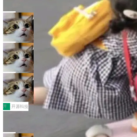
的帖子在 Reddit 火了
式”为主题，直面AI从实验室走向规模化产业落地
有一种东西，一旦用过就回不去了。Alex Fedos
的核心质量命题。会上，《2026智能研发生产力
eev 管它叫"软件设计的基石"。 他说的东西不新
局
工具选型手册》发布，Testin云测的Testin XAge
鲜——代数数据类型（ADT），尤其是和类型
nt智能测试系统入选AI测试领域代表产品。对CI
Cloudflare 开源内部企业 AI 平台 Clou
（sum type）。但他说清楚了一件事：这不是类
dflare OS
O而言，这提示了一个转变：AI测试正在从效率
型系统的学术体操，是日常编码的思维方式。 文
Cloudflare 发布了一个开源项目 Cloudflare O
工具升级为企业的质量基础设施。 CIO面对的新
章从一个简单的例子切入。一个网站的深色主题
S。如果你只看官方博客，你会觉得这是又一
局
现实 过去两年，CIO们的焦虑清单上多了两项：
设置，如果用布尔值 + 可空字段来表示——bool
个"AI 知识库 + 聊天机器人"——每个大厂都在
一是如何让大模型和智能体应用安全地从PoC走
ean 表示是否可切换，nullable 的默认模式、浅
Deno 团队开源 Celld，可自托管的分
做，没什么新鲜的。 但 Kenton Varda 在 Twitte
向生产，二是如何让测试团队跟得上AI应用...
布式 Durable Objects
色方案、深色方案——会产生大量无意义的组
r 上把事情说清楚了： 今天我们发布了 Cloudfla
Ryan Dahl 领导的 Deno 团队推出了最新开源项
合。方案缺了、配置冲突了、全 null 了。要知道
re OS，一个带连接器的聊天机器人，跟其他所
目 Celld，一个能在自己机器上运行 Cloudflare
局
哪些组合有效，作者说，你得靠"文档、校验、或
有科技公司做的一样。只不过，实际上它不一
Workers 和 Durable Objects 的守护进程。 设
者部落知识"。 换个写法。Rust 的 enum，两个
鲁大师7月新机性能/流畅/AI榜：vivo夺
样。这是 Sandstorm.io 的重制版，我十年前的
计思路很直接：每个对象是一个独立的 SQLite
变体：Switchable...
性能、流畅双第一，三星Galaxy Z系列
那个创业公司。不同的是，这次它构建在 Cloudf
数据库，按名称寻址，复制到你自己的 S3 兼容
2026年7月的手机市场，由于存储等硬件成本暴
新折叠缺席
lare Workers 上——我花了九年时间搭建的平台
存储库里。节点之间只通过这个存储库协调——
增，手机厂商的日子也不好过啊，新机速度明显
开
开源科技
——并且深度集成了 AI。这基本上是我十年秘密
没有控制平面，没有共识协议。每个对象自带一
放缓，因此硝烟味淡了许多。新机参数规格除开
计划的顶峰。 十年前，Ken...
Zed 推出 DeltaDB，一个记录 commit
个小型数据库，应用天然按分片构建，单个数据
高价的三星折叠（三星Galaxy Z Fold8 Ultra / Z
之间所有操作的版本控制系统
库的竞争和爆炸半径问题在设计层面就被消除
Fold8 / Z Flip8）外，其余要么是中低端机器，
Zed 编辑器团队发布了新项目——DeltaDB，一
了。 闲置的 cell 会休眠到几乎不占资源。当 cel
例如iQOO Z11i、REDMI Note 17、REDMI No
个在 git commit 之间记录每一次编辑操作的版
局