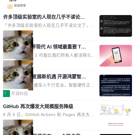
阅读榜单
许多顶级实验室的人现在几乎不读论文
了
「许多顶级实验室的人现在几乎不读论文了，而
且他们认为 ICLR/ICML/NeurIPS 充斥着大量过
局
度宣传和欺诈。」 OpenAI 研究员 Keller Jorda
xAI 前工程师评现代 AI 领域最重要 Top
n 这条推文引发了广泛讨论。他不是在说风凉
3 开源项目
话，他是说出了一个圈内人尽皆知但很少公开捅
Flash Attention 2 可能比我们所有人都活得久。
破的事实。 Jordan 随后补充了一句软化声明：
这句话不是来自某个技术博客，而是出自 Hieu
局
「我不认为这些会议上大部分论文都在过度宣传
Pham 的一条推文。Hieu Pham 是谁？他是 xAI
或造假。问题是，作为读者，如果你筛选出那些
共商智能硬件发展新机遇 开源鸿蒙智能
的早期工程师之一，在 Grok 训练基础设施团队
硬件开发者日杭州站即将举行
看起来最令人兴奋的论文，那它们大部分都是过
工作过。近日他在 X 上发了一条帖子，列出了他
随着万物智联加速深入千行百业，智能硬件正从
度宣传的。」 这才是真正的痛点。不是所有论文
认为现代 AI 领域最重要的三个开源项目。 第一
单点设备迈向智能化、网联化、协同化发展。作
开
开源科技
都有问题，是最吸引眼球的那批论文最有问题。
个名字毫无悬念：Flash Attention 2。 Hieu 的
为面向全场景、跨终端的分布式操作系统，开源
他引用的帖子来自 Mathew Shen，一位 ICLR 2
理由很具体。FA 系列不需要解释，但 FA2 是他
GitHub 再次爆发大规模服务降级
鸿蒙通过统一技术底座和分布式能力，为不同类
026 的读者：「看了篇 ...
认为最重要的一个——复杂度恰到好处，刚好能
型智能设备的开发、连接与互联提供关键支撑，
8 月 6 日，GitHub Actions 和 Pages 再次大规
驱动你去学 CuTe，但还没被那些"邪恶的" Hopp
也为产业链企业探索产品创新与商业增长打开新
模服务降级，Actions 完全不可用超过 5 小时，
局
er++ 优化所淹没，足够容易修改和适配。 更关
的空间。 8月14日，开源鸿蒙智能硬件开发者日
webhook 停发，连自托管 runner 也因调度层故
键的是 FA2 的持久性...