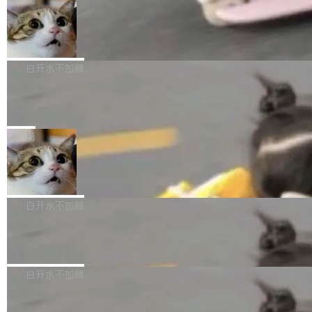
l 迁移或唤醒时，新宿主从 S3 恢复 SQLite 数据
te 17 Pro、OPPO K15，要么是vivo X300 E这
本控制系统。目前处于 Early Access 阶段。 De
库继续执行。存储库是持久化的唯一真相...
样的次旗舰。 Galaxy Z Fold8 Ultra / Z Fold8 /
SpaceXAI 单季资本开支达 183 亿美元
ltaDB 的核心思路直接写在 landing page 最显
Z Flip8三款折叠屏新机均在7月22日发布，且全
眼的位置：「Software is made between com
根据风险投资人Tomer Tunguz 博客（VC 分
部搭载骁龙8 Elite Gen5 for Galaxy，它们本该
mits」——软件是在 commit 之间写出来的。git
析）披露的最新分析与第二季度业绩报告，Spac
白开水不加糖
是7月性...
只记录了你提交的最终状态，但真正的工作过程
eXAI在上个季度的总资本支出飙升至183.7亿美
——打字、删改、试错、agent 对话——都在 co
Meta 发布终端编程 Agent“Muse Cod
元。其中，绝大部分资金被直接用于 AI 领域，
e” 和 Muse Spark 1.2 模型
mmit 之间的空隙里丢失了。 DeltaDB 要做的就
金额高达158.3亿美元，这一单项投入已经逼近
Meta 今天发布了两款 AI 产品：Muse Code，
是把这段空隙补上。 回退到任何一次编辑：Delt
微软同期总资本开支的四成。 与亚马逊、Alpha
一个在终端里运行的编程 agent；Muse Spark
局
aDB 捕获 commit 之间的每一次操作，...
bet、微软以及 Meta 等传统科技巨头相比，Spa
1.2，驱动这个 agent 的新模型。一句话概括：
ceXAI的资金消耗速度尤为引人瞩目。然而，支
美团开源 LoHoSearch，用知识图谱校
你可以用 curl -fsSL https://dev.meta.ai/install.
准 AI 能力认知
撑庞大支出的资金来源却呈现出截然不同的面
sh | bash 安装一个能在大项目里自动规划、写
机器出题的前提，是让机器拥有全局视野。整个
貌。数据显示，微软和 Meta 主要依托充沛的经
代码、验证结果的 AI 终端工具。 据介绍，Muse
构建流程可以分为四个环节：建图 → 控制难度
白开水不加糖
营现金流来覆盖资本开支，其资本支出覆盖率分
Code 是 Meta 的编程 agent 产品。它和市场上
→ 质量把关 → 数据概览。
别达到155% 和106%;而SpaceXAI的经营现金
已有的终端编程 agent 在设计理念上有几个明显
腾讯开源 UCL-MPComm 通信库
流仅能覆盖资本开支的12...
的差异点。 异步后台 agent：Muse Code 有一
腾讯网平团队宣布开源了 UCL-MPComm 通信
个主 agent 循环，外加一组后台 agent。这些后
库，并将作为transport接入Mooncake TENT。
白开水不加糖
台 agent...
该通信库针对AI Memory池化场景的数据传输需
CoStrict入选工信部2025人工智能应用
求进行了深度优化，能够实现数据中心内大规模