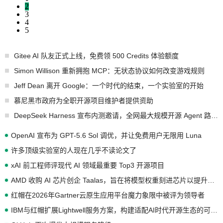
2
3
4
5
Gitee AI 队友正式上线，免费领 500 Credits 体验额度
Simon Willison 重新拥抱 MCP：无状态协议如何改变游戏规则
Jeff Dean 离开 Google：一个时代的结束，一个实验室的开始
慕尼黑市政府为全职开源项目维护者提供资助
DeepSeek Harness 宣布内测邀请，全网最大规模开源 Agent 路演现场诞生
OpenAI 宣布为 GPT-5.6 Sol 调优，并让免费用户无限用 Luna
许多顶级实验室的人现在几乎不读论文了
xAI 前工程师评现代 AI 领域最重要 Top3 开源项目
AMD 收购 AI 芯片创企 Taalas，旨在将模型权重刻进芯片以提升推理性能
红帽在2026年Gartner云原生应用平台魔力象限中被评为领导者
IBM与红帽扩展Lightwell服务方案，构建适配AI时代开源生态的可信基础设施