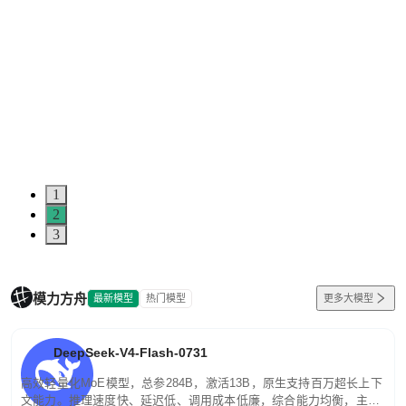
1
2
3
模力方舟
最新模型
热门模型
更多大模型
DeepSeek-V4-Flash-0731
高效轻量化MoE模型，总参284B，激活13B，原生支持百万超长上下
文能力。推理速度快、延迟低、调用成本低廉，综合能力均衡，主打