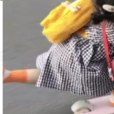
境、兼容场景、一键直出”。 Hy ASR 3.0 previe
w 不要求标准普通话，方言识别覆盖粤语、吴语
等 10 大方言片区和 20 余个二级小片区。在开
源评测集中，Hy ASR 3.0 preview 在多语种的
WER（...
©OSCHINA(OSChina.NET)
京ICP备2025119063号