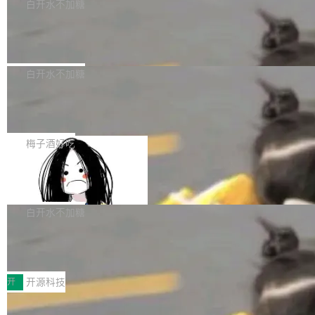
一个回归问题，该问题导致拉取镜像时会拒绝包
e 孵化器项目管理委员会（IPMC）投票中获得
白开水不加糖
pSeek作为与宇树科技具备战略合作关系的企
含绝对 hardlink 目标的镜像（此类镜像由某些镜
全票通过，随后获 Apache 软件基金会董事会批
业，获配股份数量占本次发行数量的2.31%。 除
马斯克 AI 百科项目 Grokipedia 被曝数
像构建工具生成）。moby/moby#53305 修复了
准。今天，Apache 软件基金会正式宣布 Apach
DeepSeek外，腾讯旗下上海启善投资有限公司
月未更新
Docker Engine 29.7.0 中引入的一个回归问
e Fluss 孵化毕业，成为 Apache 顶级项目（TL
埃隆·马斯克推出的AI百科项目 Grokipedia 被曝
获配9...
题，该问题可能导致在旧版 Linux 内核...
P）！这一里程碑不仅标志着 Fluss 迈入新的发
长期停止内容更新，未能实现其作为“AI版维基百
白开水不加糖
展阶段，也将进一步推动流式存储、实时湖仓与
科”替代品的目标。 据 Lawfare 最新调查，自今
AI 数据基础加速融合，为实时数据基础设施的发
Solon I18n：三种解析器，零样板代码
年4月以来，Grokipedia 页面更新功能基本停
展开启新的篇章。
滞，过去三个月内没有任何条目完成更新，用户
如果你在 Spring Boot 里做过国际化，流程大概
提交的编辑请求也长期处于待处理状态。 Groki
是这样的：配 MessageSource 的 Bean、写 R
梅子酒好吃
pedia 于去年底上线，定位为由人工智能生成内
eloadableResourceBundleMessageSource、
容的百科平台，被马斯克视为传统众包百科网站
Apache Doris 4.1 全面增强 Iceberg：
声明 LocaleResolver、注册 LocaleChangeInt
支持 UPDATE、MERGE INTO 与 Iceb
维基百科的替代方案。Lawfare 调查发现，无论
erceptor…五六步之后才能看到第一行翻译文
Apache Doris 4.1 要补齐的，正是缺失的那一
erg V3
热门页面还是低关注度页面，均未出现近期更
本。 Solon 换了个方式。整个 i18n 模块围绕三
半。在已有查询能力的基础上，Doris 进一步支
白开水不加糖
新，相关问题并非局限于特定领域，而是在不同
个解析器、一个注解、一个工具类展开——没有
持了 UPDATE、DELETE、MERGE INTO 等数
主题和访问量页面中普遍存在。 调查人员最初认
XML、没有拦截器注册、没有样板配置。 资源
Testin XAgent：CIO智能测试落地指南
据修改操作、完整的表结构管理与分区演进，以
为，Grokipedia可能只是限...
文件的约定 把文件放到 resources/i18n/ 下： r
及 rewrite_data_files、expire_snapshots 等日
7月30日，TiD2026质量竞争力大会在北京中关
esources/i18n/messages.properties ...
常维护操作，并完整支持 Iceberg V3 格式。
村国家自主创新示范区会议中心开幕。本届大会
开
开源科技
由中关村智联软件服务业质量创新联盟主办，以
让非法状态不可表示：一篇关于 ADT
“智构可信·质创未来——AI原生时代的质量新范