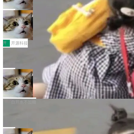
诉讼，称“Apple is getting this wron
（<a href="https://bugzilla.mozilla.org/show_
orkers 跑了十年 Isolate。用 CEO Matthew Pri
上个月，苹果一纸诉状把 OpenAI 告上法庭，指
g”
bug.cgi?id=204...
nce 的话说：「我们一生都在用 Isolate 运行代
控其挖角苹果前员工并窃取商业秘密。苹果的诉
局
码，而 AI Agent 不需要容器，它们需要的是 Iso
状把 OpenAI 描述成一个系统性地从前东家挖
late。」 容器为什么不合适 容器的问题在于启动
HUAWEI MatePad Edge上架WorkBu
人、套取机密信息的对手。 OpenAI 没发律师
ddy鸿蒙PC版，说话就能干活的AI办公
和销毁都太重了。一个 Agent 要执行的任务可能
函，也没选择庭外沉默。它在官网贴了一篇博
全能AI工作台WorkBuddy鸿蒙PC版上架HUAWE
搭子
只需要几毫秒的 CPU 时间，但容器从冷启动到
文，标题只有六个字：Apple is getting this wro
I MatePad Edge应用市场，直接下载即可使
开
开源科技
就绪要花数秒。如果未来有十...
ng。 然后，它把邮件往来和 iMessage 聊天记
用，与鸿蒙电脑上的体验一致。值得一提的是，
FFmpeg 9.0 发布：代号“Lei”，以此纪
录全贴了出来。 他发错人了 苹果外部律师 Gabr
这是目前市面上唯一支持平板接入WorkBuddy P
念中国开发者雷霄骅
iel Gross 来自 Weil 律所，2 月 23 日下午 5:53
C版的产品，搭载“人机双写”重磅功能——你写
全球知名开源多媒体框架 FFmpeg 今天正式发
给 OpenAI 总法律顾问 Che Chang 发了封邮
你的，AI写AI的，同屏协作互不干扰。一句话让
布了 9.0 版本。这个版本除了带来新一代音视频
局
件，附了一封长信，要求 OpenAI 配合调查前苹
AI帮你干活，现在开启全新体验！ 温馨提示：
处理能力和硬件加速支持之外，还有一个特殊之
果员工带走机密信...
亚马逊成本失控：AI 写代码烧掉 1215
体验WorkBuddy鸿蒙PC版前，请将 HUAWEI M
处：FFmpeg 9.0 的代号是“Lei”。 这个名字，
万元，超预算 860%
atePad Edge 升级至 HarmonyOS 6.1.0.135S
来自中国开发者雷霄骅（Lei Xiaohua）。 对于
外媒近日曝光了亚马逊的多份内部报告显示，AI
P9 patch03及以上版本。 *升级路径：设置 > 搜
很多中国音视频开发者而言，这个名字并不陌
导致公司在多个项目上超支。《金融时报》报道
白开水不加糖
索“软件更新” > 检查更新，即可搜索新版本，下
生。十年前，他通过大量中文技术文章、源码分
称，仅一个项目的成本超支就高达 180 万美元
载安装完成升级即可。 没有...
析和开源示例，让一代开发者第一次真正理解 F
Hugging Face CEO 发声：中国正在开
（约合人民币 1215 万元）。 具体来说，一名工
源模型上碾压我们
Fmpeg，也成为很多人进入音视频开发领域的
程师借助 Anthropic 旗下 Claude Sonnet 模型
"他们正在开源模型上碾压我们。" Hugging Fac
“启蒙老师”。 而今年，恰好是雷霄骅离世十周
编写程序，目标是完成电商平台作者信息与商品
e CEO Clément Delangue 在 CNBC 的采访里
局