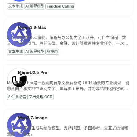
高并发、轻量化任务，适合日常对话、内容创作、基础 RAG、批量
文本生成
AI 编程模型
Function Calling
文案处理等普惠刚需场景。
Qwen3.8-Max
2.4万亿参数MoE旗舰，编程与办公能力全面跃升，可自主编程十数
天交付完整项目。胜任法律、金融、设计等数百种专业任务，一次对
话端到端交付生产级成果。原生视觉理解贯穿规划、执行与验证全流
文本生成
AI 编程模型
多模态
程，支持超长文档与长视频的深度语义解析。长程任务中自主规划与
闭环迭代，持续进化。
MinerU2.5-Pro
MinerU2.5-Pro是一款面向复杂文档解析与 OCR 场景的专业模型，能
够从图片和文档中识别文字、理解页面布局，并将非结构化内容转换
为便于存储、检索和二次处理的结构化结果。
8K
多语言
文档处理/OCR
Wan2.7-Image
万相 2.7 图像生成与编辑模型，支持组图、多图参考、交互式编辑和
最高 2K 输出。