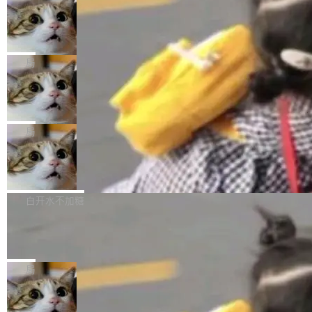
年。FFmpeg 社区最终选择用一个大版本的名
列表的数据匹配 —— 一项常规的数据处理任
没有拐弯抹角。他说中国正在赢得 AI 竞赛，而
字，留下了这份纪念。 雷霄骅曾是中国传媒大学
务，最终却产生了 180 万美元的账单，实际支出
当 AI agent 把源码变成了最好的扩展系
且按目前的速度，中国 AI 工具预计在今年底或
数字电视技术方向的博士生，长期从事视频、音
统，开发者工具必须开源
超出原定预算 860%。 更令人意外的是，该项目
2027 年就能追上美国前沿实验室的水平。 Dela
五年前，David Crawshaw 问过很多软件工程师
频技...
最终并未成功落地，而高额算力消耗持续运行长
ngue 把原因归结为一件事：开放协作。中国的
一个问题：你写过什么给自己用的程序？答案几
局
达 5 个月，公司直到财务对账时才察觉异常。这
AI 开发者在一个共享和协作的生态里加速迭代，
乎都是没有。工程师们整天用别人写的程序写程
意味着一个无人看管的 AI 程序，在近半年时间
而美国模型厂商在"闭门造车"。他的原话是 "buil
DeepSeek Harness 宣布内测邀请，全
序给别人用。偶尔有人自己写个博客系统、智能
里日夜不停地"烧钱"。 复盘显示，...
网最大规模开源 Agent 路演现场诞生
ding in silos"——各自为战，互不通气。 这个判
家居控制、家庭实验室，都算稀奇事。 Crawsh
一条内测招募帖，发出去的时候大概没人想到它
断从他嘴里说出来分量不同。Hugging Face 是
aw 是 Shelley 的作者，一个开源 AI coding age
会变成一场开源 Agent 生态的路演。 8月1日，
局
全球最大的开源 AI 平台，上面跑着上百万个模
nt。他最近在博客上写了一篇文章，核心论点很
DeepSeek Harness 团队负责人崔添翼（tiany
型。谁在开源赛道上领先，...
简单：开发者工具必须开源。 理由不是传统的自
商汤 SenseNova U1.5-Lite-Preview
i）在 X 上发帖： 「如果你是 Agent Harness 相
开源
由软件情怀，而是一个跟 AI agent 直接相关的
关开源项目的开发者，希望参加 DeepSeek Har
商汤科技宣布面向社区开源轻量级统一多模态模
技术判断。 两行 prompt 就能个性化任何软件 C
ness 的内测，可以回复或私信联系我。请附上
型的预览版本 SenseNova U1.5-Lite-Preview。
白开水不加糖
rawshaw 给出了两个 prompt。 第一个： "下载
GitHub id 以及开源代表作。」 DeepSeek 曾在
公告称，SenseNova U1.5-Lite-Preview并非简
某个软件的源码，在本地构建。修改 agent ...
官方招聘信息中写过一条简洁有力的公式：Mod
Ubuntu 将核心系统包从 deb 转成了 s
单的模型规模升级，而是基于 SenseNova U1
nap
el + Harness = Agent。模型负责理解和推理，
的一次系统性迭代，不仅在同一架构中贯通视觉
Ubuntu 正在把又一个核心系统包从 deb 转为 s
Harness 负责把能力落到真实环境中——调用工
理解、推理、生成与编辑，还仅以 8B-MoT 的轻
nap。这次是 hwctl——一个用来检查 Ubuntu
局
具、读写文件、管理上下文、处理错误、完成闭
量大小，将能力推进到4K、更精细的真实质感、
硬件认证状态的命令行工具。 Canonical 工程师
环。崔添翼招人的标...
更复杂的视觉控制和可持续迭代编辑。 相比 U
Dario Amodei 担心新人来 Anthropic
Alan Griffiths 在邮件列表中说得很直白：「hwc