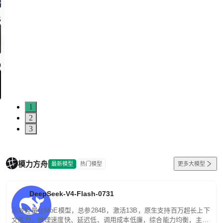
5
0
1
2
3
模力方舟
最新模型
热门模型
更多大模型
DeepSeek-V4-Flash-0731
高效轻量化MoE模型，总参284B，激活13B，原生支持百万超长上下
文能力。推理速度快、延迟低、调用成本低廉，综合能力均衡，主打