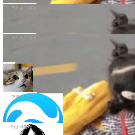
型，33B 参数，负责 768p 音视频生成（开
大幅增强，指令遵循能力大幅增强。在多项基准
Bug fixes and enhancements 修复了一个回归
白开水不加糖
源）；H3-Regenerate-2K 负责 in-context 重新
测试中，DeepSeek-V4-Flash 正式版性能可与
问题，该问题导致无法拉取图层中包含缺少明确
生成 2K ...
当前最强的闭源模型相媲美。 超算互联网现面向
Ant Design 6.5.3 发布，企业级 UI 设
父目录条目的目录的图像。moby/moby#53260
计语言和 React 实现
企业和开发者提供 DeepSeek-V4-Flash-0731
修复了一个回归问题，即CopyToContainer会拒
Ant Design 是阿里巴巴开源的一套企业级 UI 设
模型 API 调用服务，用户无需繁琐环境配置，一
绝遍历绝对符号链接的容器路径，例如/var/run -
计语言和 React 组件库。Ant Design 6.5.3 现
白开水不加糖
键接入即可快速调用，为各行业用户提供高性
> /run。moby/moby#53261 如需查看此版本中
已发布，主要更新内容如下： Input 修复 Input.
能、安...
的所有拉取请求和更改，可参阅： docker/cli, 2
DeepSeek V4 Flash 跑分全解析，13
OTP 使用字符串 mask 时仍采用 type="text" 的
个最强模型里它最便宜
9.7.1 milestone moby/moby, 29.7.1 milestone
问题，并保留显式 type 配置。#58835 修复 Inp
比它聪明的没它便宜，比它便宜的——哦，没有
更新说明：https://github.com/moby/...
ut.OTP 的 mask 为 true 时仍显示原始值的问
比它便宜的。 Artificial Analysis 更新了 DeepS
局
题。#58805 修复 Input.TextArea 调整大小手柄
eek V4 Flash 0731 的完整评测。一张 Intellige
在触摸设备上显示为小圆点的问题。#58812 Ty
禅道开源版 22.4 发布，内置 DevOps4.
nce Index vs Cost per Task 的散点图上，13
0 正式版，提供从代码提交到交付的全
pography 优化 Typography 省略提示在大列表
个模型排成一列，V4 Flash 贴着底部：$0.03
大家好， 禅道开源版22.4发布啦！本次发布我们
生命周期的管理能力
中的渲染性能。#58806 修复 Typography...
一次任务。 V4 Flash 的 Intelligence Index 得
带来了DevOps4.0系列的首个正式版本。 DevO
禅道项目管理软件
分 50，在 101 个模型中排第 3。排在它前面
ps4.0内置与禅道DevOps专业版同源的代码管理
的：Claude Opus 5（61 分）、Claude Fable
Solon 的 10 种 HTTP 服务器：改一行
核心，依托于全自研的GitFox代码托管引擎，我
依赖，换一个引擎
5（60 分）、GPT-5.6 Sol（59 分）、Kimi K3
们提供了从代码提交到交付的全生命周期的管理
用 Solon 做线上项目有一阵子了，有个点总让新
（57 分）、Grok 4...
能力。同时，我们 对禅道DevOps现有底层代码
接触的人觉得意外：服务器引擎是让你选的。 S
梅子酒好吃
进行了革命性的重构，为后续AI辅助编程、智能
olon 内核约 0.3MB，不内置固定的 HTTP 服务