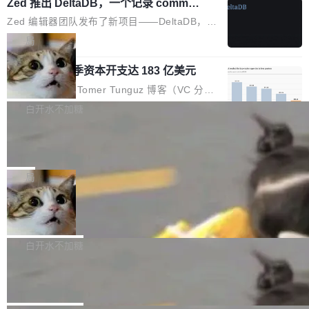
个小型数据库，应用天然按分片构建，单个数据
Zed 推出 DeltaDB，一个记录 commit
高价的三星折叠（三星Galaxy Z Fold8 Ultra / Z
之间所有操作的版本控制系统
库的竞争和爆炸半径问题在设计层面就被消除
Fold8 / Z Flip8）外，其余要么是中低端机器，
Zed 编辑器团队发布了新项目——DeltaDB，一
了。 闲置的 cell 会休眠到几乎不占资源。当 cel
例如iQOO Z11i、REDMI Note 17、REDMI No
个在 git commit 之间记录每一次编辑操作的版
局
l 迁移或唤醒时，新宿主从 S3 恢复 SQLite 数据
te 17 Pro、OPPO K15，要么是vivo X300 E这
本控制系统。目前处于 Early Access 阶段。 De
库继续执行。存储库是持久化的唯一真相...
样的次旗舰。 Galaxy Z Fold8 Ultra / Z Fold8 /
SpaceXAI 单季资本开支达 183 亿美元
ltaDB 的核心思路直接写在 landing page 最显
Z Flip8三款折叠屏新机均在7月22日发布，且全
眼的位置：「Software is made between com
根据风险投资人Tomer Tunguz 博客（VC 分
部搭载骁龙8 Elite Gen5 for Galaxy，它们本该
mits」——软件是在 commit 之间写出来的。git
析）披露的最新分析与第二季度业绩报告，Spac
白开水不加糖
是7月性...
只记录了你提交的最终状态，但真正的工作过程
eXAI在上个季度的总资本支出飙升至183.7亿美
——打字、删改、试错、agent 对话——都在 co
Meta 发布终端编程 Agent“Muse Cod
元。其中，绝大部分资金被直接用于 AI 领域，
e” 和 Muse Spark 1.2 模型
mmit 之间的空隙里丢失了。 DeltaDB 要做的就
金额高达158.3亿美元，这一单项投入已经逼近
Meta 今天发布了两款 AI 产品：Muse Code，
是把这段空隙补上。 回退到任何一次编辑：Delt
微软同期总资本开支的四成。 与亚马逊、Alpha
一个在终端里运行的编程 agent；Muse Spark
局
aDB 捕获 commit 之间的每一次操作，...
bet、微软以及 Meta 等传统科技巨头相比，Spa
1.2，驱动这个 agent 的新模型。一句话概括：
ceXAI的资金消耗速度尤为引人瞩目。然而，支
美团开源 LoHoSearch，用知识图谱校
你可以用 curl -fsSL https://dev.meta.ai/install.
准 AI 能力认知
撑庞大支出的资金来源却呈现出截然不同的面
sh | bash 安装一个能在大项目里自动规划、写
机器出题的前提，是让机器拥有全局视野。整个
貌。数据显示，微软和 Meta 主要依托充沛的经
代码、验证结果的 AI 终端工具。 据介绍，Muse
构建流程可以分为四个环节：建图 → 控制难度
白开水不加糖
营现金流来覆盖资本开支，其资本支出覆盖率分
Code 是 Meta 的编程 agent 产品。它和市场上
→ 质量把关 → 数据概览。
别达到155% 和106%;而SpaceXAI的经营现金
腾讯开源 UCL-MPComm 通信库
已有的终端编程 agent 在设计理念上有几个明显
流仅能覆盖资本开支的12...
的差异点。 异步后台 agent：Muse Code 有一
腾讯网平团队宣布开源了 UCL-MPComm 通信
个主 agent 循环，外加一组后台 agent。这些后