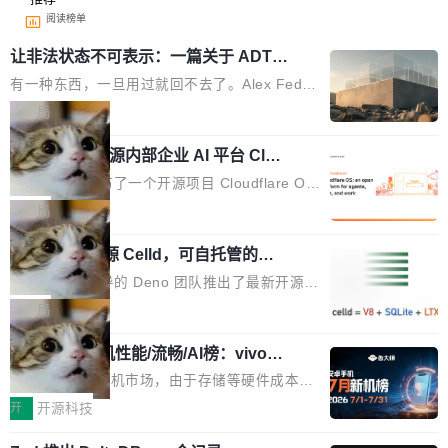
阅读榜单
让非法状态不可表示：一篇关于 ADT
的帖子在 Reddit 火了
有一种东西，一旦用过就回不去了。Alex Fedos
eev 管它叫"软件设计的基石"。 他说的东西不新
局
鲜——代数数据类型（ADT），尤其是和类型
Cloudflare 开源内部企业 AI 平台 Clou
（sum type）。但他说清楚了一件事：这不是类
dflare OS
型系统的学术体操，是日常编码的思维方式。 文
Cloudflare 发布了一个开源项目 Cloudflare O
章从一个简单的例子切入。一个网站的深色主题
S。如果你只看官方博客，你会觉得这是又一
局
设置，如果用布尔值 + 可空字段来表示——bool
个"AI 知识库 + 聊天机器人"——每个大厂都在
ean 表示是否可切换，nullable 的默认模式、浅
Deno 团队开源 Celld，可自托管的分
做，没什么新鲜的。 但 Kenton Varda 在 Twitte
布式 Durable Objects
色方案、深色方案——会产生大量无意义的组
r 上把事情说清楚了： 今天我们发布了 Cloudfla
Ryan Dahl 领导的 Deno 团队推出了最新开源项
合。方案缺了、配置冲突了、全 null 了。要知道
re OS，一个带连接器的聊天机器人，跟其他所
目 Celld，一个能在自己机器上运行 Cloudflare
局
哪些组合有效，作者说，你得靠"文档、校验、或
有科技公司做的一样。只不过，实际上它不一
Workers 和 Durable Objects 的守护进程。 设
者部落知识"。 换个写法。Rust 的 enum，两个
样。这是 Sandstorm.io 的重制版，我十年前的
鲁大师7月新机性能/流畅/AI榜：vivo夺
计思路很直接：每个对象是一个独立的 SQLite
变体：Switchable...
性能、流畅双第一，三星Galaxy Z系列
那个创业公司。不同的是，这次它构建在 Cloudf
数据库，按名称寻址，复制到你自己的 S3 兼容
2026年7月的手机市场，由于存储等硬件成本暴
新折叠缺席
lare Workers 上——我花了九年时间搭建的平台
存储库里。节点之间只通过这个存储库协调——
增，手机厂商的日子也不好过啊，新机速度明显
开
开源科技
——并且深度集成了 AI。这基本上是我十年秘密
没有控制平面，没有共识协议。每个对象自带一
放缓，因此硝烟味淡了许多。新机参数规格除开
计划的顶峰。 十年前，Ken...