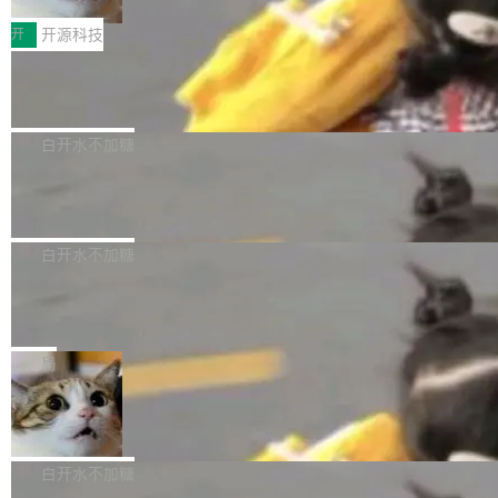
把它做成了 Web 玩具，放在 zhuzhiliao.imsai.c
完成一例腹部CT影像标注，张医生过去需要约1
<span><strong>警告：</strong>&nbsp;Zero
c 上，并在 GitHub 开源。 玩法很简单：按住屏
20个小时。他必须在数百张连续影像上，一笔一
开
开源科技
的 admin ...
幕画圈，或者直接甩手机。页面会实时显示转速
笔勾画边界，一层一层识别肌肉组织。如今，使
（圈/秒），声音来自真实竹知了录音的 1.72 秒
Apache Dubbo-go v3.3.2 正式发布
用东软飞标医学影像标注平台，同样的工作缩短
采样，无缝循环。音频解码失败时，还有一套合
至4小时，效率提升30倍。 这组数字背后，改变
这个版本面向生产环境，重心在内核稳定性。我
成兜底——锯齿波振荡器模拟脉冲，并联带通共
的不只是速度，而是把医学影像转化为AI能力的
们彻底收敛了旧配置体系，扩展了 Triple 协议与
白开水不加糖
振峰模拟竹膜和筒腔共鸣。 技术细节上，物理引
路径真正打通了。 大型医院积累的影像数据规模
泛化调用能力，加强了应用级元数据和服务治
擎是绳系质点模型：重力、弹性绳（只拉不
庞大，但不能直接用于训练模型。器官、病灶和
Calibre 9.12 发布，功能强大的开源电
理，同时集中修了并发安全、资源泄漏和热路径
推）、空气阻力，1/240 秒定步长积...
子书工具
组织边界，必须由专业医生逐层识别、标记和校
性能问题。
Calibre 开源项目是 Calibre 官方出的电子书管
正，才能成为机器能理解的高质量数据。医学影
理工具。它可以查看，转换，编辑和分类所有主
白开水不加糖
像AI落地最昂贵的环节，不是算法，是专业医生
流格式的电子书。Calibre 是个跨平台软件，可
的时间。 张医生是某三甲医院放射科副主任医
SwiftUI 问世七年了，为什么开发者还
以在 Linux、Windows 和 macOS 上运行。 Cal
师，牵头一项腹部肌肉影像课题。他需要在数百
在骂它？
ibre 9.12 现已正式发布，此次更新内容如下：
Yakov Manshin 发了一期长达 40 分钟的 YouT
张CT影像上完成像素级精细分割，让系统"...
新功能 macOS：在 Connect/Share 按钮中添加
ube 视频，标题是"SwiftUI 七年后：一个平庸的
局
通过 AirDop 共享书籍的功能 Content server：
故事"。视频核心观点很简单：SwiftUI 发布七年
支持可向服务器后端添加新端点的插件 Edit boo
DBeaver 26.1.4 发布
了，仍然像一个永久公测版。 Manshin 从数据
k：Compress images：添加将 GIF 图像转换为
流、布局系统、API 稳定性、性能、跨平台五个
DBeaver 是一个免费开源的通用数据库工具，适
JPEG/WebP 的选项 ToC Editor：添加一个按
维度逐一批判了 SwiftUI。最让人印象深刻的一
用于开发人员和数据库管理员。DBeaver 26.1.4
白开水不加糖
钮，用于对目录中的条目进...
个论据是：苹果官方的 SwiftUI 教程项目 Land
现已发布，具体更新内容包括： AI 助手： <ul st