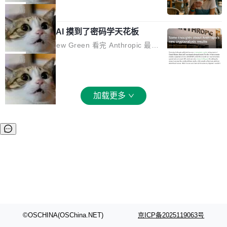
和 Gluon 两种 GPU 编程语言，重写了生产环境
全部反超。Terminal Bench 2.1 从 61.8 涨到 8
波存在感，今天 H3 来了——一款全模态生成模
局
的 GPU 内核，找出了哪...
2.7，DeepSWE 从 7.3 涨到 54.4，DSBench-F
型，而且承诺几天内开源权重。 先看能力边界。
ullStack 从 37.0 涨到 68.7。不说别的，一个 Fl
Anthropic 的 AI 摸到了密码学天花板
H3 接受文本、图像、视频、声音任意组合作为
ash 型号干翻了三个月前代表最高水平的 Pro 预
输入（它叫多模态上下文），输出带原生双声道
密码学家 Matthew Green 看完 Anthropic 最新
览版，这件事本身就够说明后训练的威力了。 跟
音频的视频，最高 15 秒 2K 分辨率。举个例
的密码分析成果后，写了篇博客。标题很克制：
局
它一起来的还有两...
子：扔进去一段参考视频（取它的希区柯克运
「一些想法」，但内容不克制。 先说 Anthropic
镜）、一张人物图片、一段歌声录音，用自然语
做了什么。他们让未发布的 Claude Mythos 模
言告诉模型你要什么——H3 自己搞定剩下的。
型去跑密码分析，出了两个结果：一个攻击了后
加载更多
这个"自己搞定"说起来轻巧，背后的训练范式变
量子签名方案 HAWK，另一个是对缩减轮次 AE
化不小。 MiniMax 之前做过两代视频模型（Hail
S 的改进攻击。 HAWK 这个结果，用 Green 的
uo 01 和 02），每一代都是按任务拆分的专家
话说，「可能直接杀死了一个正在认真考虑标准
模型：文生图一个、图编辑一个、主体参考一
化的密码方案。」 而且用的不是什么新武器。G
个、...
reen 反复强调这一点：AI 没有发明新的数学。
它做的是把已知工具——那些密码学家早就握在
手里的锤子和扳手——组合得比人类更彻底。他
引用了 Cl...
©OSCHINA(OSChina.NET)
京ICP备2025119063号