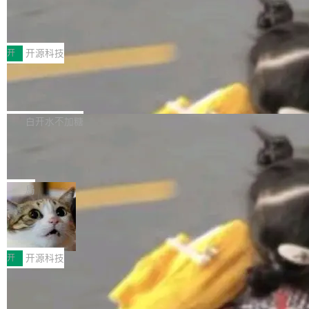
marks，用最新 Xcode 在最新 macOS 上构建
传音TEX AI语音算法团队斩获MLC-SL
yle="margin-left:0; margin-right:0"> <li><span
M 2026国际挑战赛Task 1亚军
运行，出来的效果是坏的——侧边栏按钮大小不
style="color:#000000">现在可以通过键盘访问
近日，在国际语音领域顶级会议INTERSPEECH
一，界面错位。他说这个问题"两年前就发现了，
AI 聊天功能（添加了一些快捷键）</span></li>
2026卫星活动——第二届多语种对话语音语言模
开
开源科技
至今没变"。 数据流方面，Manshin 指出 SwiftU
<li><span style="color:#000000">新增了始终
型挑战赛 （Multilingual Conversational Speec
I 的属性包装器演进史...
在新 SQL 控制台中打开 AI 生成的脚本的功能</
Qwen3.8-Max 发布，下周开源 Qwen3.
h Language Model Challenge，MLC-SLM）T
8-27B
span></li> <li><span style="color:#000000...
ask 1赛道中，传音TEX AI中心语音算法团队以
千问大模型宣布正式推出 Qwen 家族迄今最强大
自主研发的说话人归属多语种自动语音识别系统
的模型 Qwen3.8-Max，也是其首个 Max 规模
白开水不加糖
取得tcpMER 15.41%的成绩，在全球110支参赛
的开源权重模型。Qwen3.8-Max 的模型权重预
队伍中位列第二。此次突破展现了传音在多语种
MiniMax H3 开源：33B 全模态模型，
计将于开源，彼时也将同步开源 Qwen3.8-27B
一个视觉语言模型只够当它的编码器
语音识别、说话人日志、时间对齐与长音频工程
模型。 根据介绍，Qwen3.8-Max 基于 Qwen 3.
MiniMax 今天开源了 H3，一个 33B 参数的全模
化系统等关键方向的系统性技术实力。 本届赛事
5 的架构基础构建，参数规模扩展至 2.4 万亿，
态生成模型，能生成带原生立体声的 2K 视频。
局
聚焦多语言对话语音模型面临的关键技术挑战，
激活参数95B，支持100万上下文Tokens，在编
没有发布会，没有预告，直接扔了篇文章出来，
共吸引来自全球工业界与学术界的1...
程、办公、科研以及长周期任务等方面实现了全
DeepSeek-V4-Flash正式版API上线超
权重已经上传至 Hugging Face。 去年国内的视
算互联网
面提升。它不仅能应对更具挑战性的问题，还能
频生成模型还在追 Runway 和 Pika 的参数，今
近日，DeepSeek-V4-Flash 正式版 API 开启公
更可靠地端到端完成复杂任务，输出值得信赖的
天 MiniMax H3 从架构到许可都摆上台面了。一
开测试。国家超算互联网正式上线 DeepSeek-V
开
开源科技
成果。 全球开发者都可通过千问 AI 平台获得 Q
个模型，三个模块，两个开源。 H3 由三个模块
4-Flash 正式版（DeepSeek-V4-Flash-0731）
wen3.8 的 API 服务：国内每百万 Tok...
组成：H3-Context-IR 负责多模态指令理解和编
Docker 29.7.1 发布
模型 API 调用服务和模型文件。 DeepSeek-V4-
排（闭源，提供 API）；H3-Base 是核心生成模
Flash-0731 经过大量后训练工作，智能体能力
Docker 29.7.1 现已发布，具体更新内容如下：