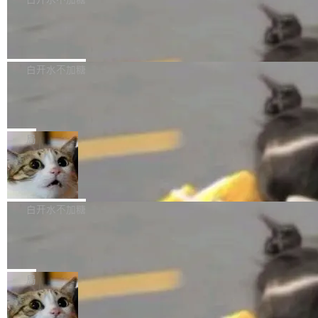
成本降低 30%，精度不变。 FP8 省的不仅是显
先理解你的语境和意图，再把准确的文字直接给
s： 实现了URL.Parse()便捷功能 对浏览器内部
存 KV cache 是推理时最吃显...
到你。从“逐字转写、单点优化”演进为“理解语
PostgreSQL 18/19 新特性深度解读
函数添加了多项边界检查，以避免潜在的越界访
境、兼容场景、一键直出”。 Hy ASR 3.0 previe
问、下溢和溢出。（DiD） 修复了加载和解析内
演讲者分享了一个有趣的实践：面对 PG 18 已
w 不要求标准普通话，方言识别覆盖粤语、吴语
容提供的字体时出现的几个问题 为避免音频加
发布的 Release Notes，他利用 AI 工具（如 Co
白开水不加糖
等 10 大方言片区和 20 余个二级小片区。在开
载、处理和播放过程中可能出现的一系列错误，
pilot）对数千条 commit 日志进行自动分析，先
源评测集中，Hy ASR 3.0 preview 在多语种的
对音频采样频率设定了下限 采样率低于 8kHz
慕尼黑市政府为全职开源项目维护者提
让模型总结出三十余条潜在特性，再逐条要求生
WER（...
供资助
（通常被认为是 "telephone"/"walkie-talkie" 音
成详细解释和代码校验，最终筛选出对用户体感
"在过去大约 10 年的大部分时间里，libexpat 的
质的最低采样率）的音频格式将被拒绝 修复了 C
最强的若干项。对于尚未正式发版的 PG 19，则
维护工作一直与我的日常工作、家务、社交生活
局
SS 圆角虚线样式中可能存在的问题 如果表单中
通过拉取过去一年内（从 PG 18 Beta1 时间点
和休闲娱乐竞争时间。" 这是 libexpat 维护者 S
的图像元素不在同一个子树中，则它们将不再关
至今）的所有 commit，同样交由 AI 分析提炼。
Firefox 153.0.3 发布
ebastian Pipping 写在博客里的话。8 月 4 日，
联 加...
经过人工复核，准确度令人满意。这一方法也为
他宣布了一个新消息：从 2026 年 8 月 1 日起，
Firefox 153.0.3 现已发布，具体更新内容如
社区爱好者提供了高效跟踪新版本的思路。
他可以全职维护 libexpat 了，最长 6 个月。发
下： New Smart Window 包含多项增强功能：
白开水不加糖
工资的是慕尼黑市政府。 libexpat 是一个 C99
<ul> <li>现在建议列表会显示更多结果，方便用
编写的流式 XML 解析器，MIT 许可证。和 libx
Cloudflare Computer 开源：你的 Age
户查找历史记录和切换到已打开的标签页。（<a
nt 需要一台电脑，而不是一个容器
ml2 一样，它是世界上使用最广泛的 XML 解析
href="https://bugzilla.mozilla.org/show_bug.c
Cloudflare 开源了名为 @cloudflare/computer
库之一。你的操作系统、浏览器、无数的基础设
gi?id=2019042">Bug&nbsp;2019042</a>）</l
的 npm 包。项目的核心论点是：容器不适合 Ag
局
施软件，很可能都在用它。而过去十年，维护它
i> <li>现在，助手可以直接使用 Exa 的网络搜索
ent 计算。真正适合的，是 Isolate。 Cloudflare
的人一直在用业余...
结果回答问题，而无需将问题转交给搜索引擎。
OpenAI 公开邮件和聊天记录回应苹果
工程师在这件事上没什么可谦虚的——他们用 W