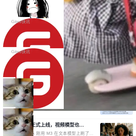
代码评审及自动化运维的全面落地夯实了“一体
BootstrapBlazor v10.9.0 已经发布，B
器。HTTP 引擎是一个独立插件。你选一个，或
ootstrap 样式的 Blazor UI 组件库
化”的基座。 新版本将为用户带来更好的使用体
者选两个，不同环境之间切换，一行应用代码都
BootstrapBlazor v10.9.0 已经发布，Bootstrap
验和更高的工作效率，感谢大家一直以来的支持
不用改。 下面快速过一下 10 种 HTTP 服务器
样式的 Blazor UI 组件库 此版本更新内容包括：
Gitee快讯
和反馈，我们将继续努力提供更优秀的产品和服
选项，各自适合什么场景，以及怎么切换。 一行
Release 2026-07-31 V10.9.0 Fixes fix(MultiFi
务！ 新增功能点 DevOps： 采用自研代码托管
依赖替换 在 Solon 里换 HTTP 服务器就是改 po
SolonCode v2026.8.2 已经发布，终端
lter): 增加暗黑主题支持 by @ArgoZhang in htt
平台，支持一站式安装，提供从代码提交到交付
智能体
m.xml 里一个依赖，别的什么都不用动。 <depe
ps://github.com/dotnetcore/BootstrapBlazor/p
SolonCode v2026.8.2 已经发布，终端智能体
的...
ndency> <groupId>org.noear</groupId> <arti
ull/8239 fix(Camera): 增加 exact 显式设置设备
此版本更新内容包括： 优化 soloncode run 模
Gitee快讯
factId>solon-web</artifac...
id by @kkxkx in https://github.com/dotnetcor
式（参考 run-headless-mode.md） 添加 solon
e/BootstrapBlazor/pull/825...
OpenAI 宣布 GPT-5.6 Luna 价格下降
code web 国际化多语言支持 添加 soloncode w
80%
eb 消息列表消息导航支持 修复 soloncode web
OpenAI 宣布 GPT-5.6 Luna 价格下降 80%。输
文件详情初次显示时语法高亮失效的问题 修复 s
入从每百万 token 1 美元砍到 0.2 美元，输出从
局
oloncode web 审查详情文件名中文乱码的问题
6 美元砍到 1.2 美元。GPT-5.6 Terra 降 20%。
细节优化 详情查看：https://gitee.com/opensol
DeepSeek-V4-Flash 官方 API 现已正
旗舰 Sol 没降，但加了一个 Fast 模式——2.5
式上线公测
on/soloncode/releases/v2026.8.2
倍速度，2 倍价格，智商不变。 降价的理由不是
DeepSeek V4 Flash 正式版今天上线了。模型
市场竞争，不是清库存，是 Sol 自己把自己优化
结构和参数规模没变，还是 MoE 284B、激活 1
局
了。 这事分两步。第一步，OpenAI 把 GPT-5.6
3B、100 万 token 上下文——只重新做了后训
Sol 部署上线。第二步，让 Sol 通过 Codex 自
MiniMax H3 正式上线，视频模型也开
练。但改完之后，Agent 能力直接把自家 4 月发
始玩全模态了
己去优化自己的推理基础设施。Sol 学了 Triton
的 Pro Preview 给干了。 九项 Agent 基准测试
上个月 MiniMax 刚用 M3 在文本模型上刷了一