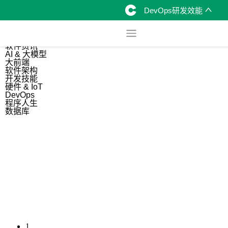
DevOps研发效能
综合
开源资讯
软件资讯
AI & 大模型
大前端
软件架构
开发技能
硬件 & IoT
DevOps
程序人生
数据库
1