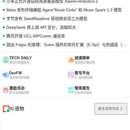
小米正式开源自研具身基座模型 Xiaomi-Robotics-1
Meta 发布终端编程 Agent“Muse Code” 和 Muse Spark 1.2 模型
字节发布 SeedRealtime 音视频全双工大模型
DeepSeek 将上调 API 定价，涨幅较大
腾讯开源 UCL-MPComm 通信库
跳出 Fatjar 的束缚：Solon 插件的体外扩展（E-Spi）与热插拔（H-Spi）
TECH DAILY
阅读榜单
每日内容报纸化
每周热文看这里
DevFM
智写平台
当天资讯听着看
AI 创作更轻松
激励活动
智库报告
参与活动赢源石
行业技术报告
AI 造物
更多造物项目