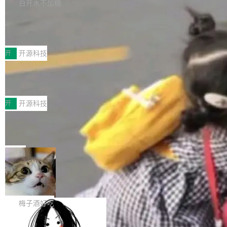
库，并将作为transport接入Mooncake TENT。
白开水不加糖
台 agent...
该通信库针对AI Memory池化场景的数据传输需
CoStrict入选工信部2025人工智能应用
求进行了深度优化，能够实现数据中心内大规模
典型案例
计算节点间多种内存类型的高性能通信。 UCL-
近日，工信部科技司公示《2025人工智能应用典
MPComm将作为一种传输引擎接入Mooncake T
型案例入选名单》，深信服“面向企业研发场景的
开
开源科技
ENT，实现零拷贝传输性能提升30%、非零拷贝
开源 AI 编程平台 CoStrict 应用”凭借卓越的技术
传输性能最高提升5倍。UCL-MPComm底层基
深信服AI算力网关入选工信部人工智能
创新与落地成效成功入选。 全链路私有化部署，
应用典型案例！
于自研UCL-Engine通信引擎，后续腾讯网平将
助力企业AI研发安全落地 当前，越来越多企业已
前不久，工业和信息化部正式发布《2025年人工
持续开源更多基于UCL-Engine的高性能通信组
经开始引入 AI Coding 工具，通过调用公有云模
智能应用典型案例名单》，集中展示人工智能在
开
开源科技
件。 腾讯网平团队在UCL-MPComm中实现了一
型或企业内部部署模型提升研发效率。但随着 AI
各领域的应用成果，覆盖技术底座、行业赋能、
个独立于业务线程的全局通信引擎（Engine），
Coding 从个人辅助工具逐步走向团队级、组织
Jeff Dean 离开 Google：一个时代的结
产品应用、支撑保障、专题等五大方向。深信服
并实...
束，一个实验室的开始
级应用，企业在规模化落地过程中，对安全性、
AI算力网关（AI创新平台）成功入选！ 随着各行
Google 员工编号 20。MapReduce 作者之一。
可控性和代码质量提出了更高要求。 首先是数据
各业的Agent走向规模化建设，算力构成形态逐
Bigtable 作者之一。TensorFlow 的作者之一。
局
安全与合规要求。对于大多数普通研发场景，公
渐丰富，用户关注的重点也在发生变化：不只是
Gemini 的架构师。Google 首席科学家。 Jeff D
有云模型能够满足快速试用和效率提升的需求。
让AI用起来，还要进一步看清混合算力时代下，
🔥 SolonCode v2026.8.4 发布：界面
ean 在 Google 工作了 27 年后，宣布离职。 他
但对于金融、能源、医疗等对数据安全要求较...
字体可调、22 种语言、记忆搜索增强
Token花在哪里、算力是否被充分利用，以及持
不是一个人走。一同离开的还有 Sanjay Ghema
打开终端就能上岗的全中文编码智能体，这一轮
续增长的AI成本该如何优化。 深信服AI算力网关
wat（Google 员工编号 23，Jeff Dean 二十多
把「看得清、用母语、记得住」三件事一次补
梅子酒好吃
正是围绕这些实际问题，从Token治理和成本治
年的编程搭档，MapReduce 和 Bigtable 的共同
齐。 SolonCode 是什么 SolonCode 是杭州无
理两个方面，让用户的每一份算力都看得清、管
作者）、Quoc Le（Google 大脑核心成员，Se
让“代码语义理解”深度释放AI Coding
耳科技研发的企业级终端编码智能体——一位全