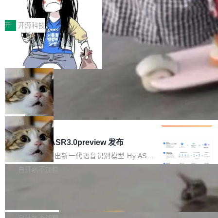
得住、用得稳、省得下、更安全！ 一、从现在开
价值潜能：华为云码道（CodeArts）
q2Seq 和 DocAI 的共同发明人）以及 Oriol Vin
中文驱动的数字员工，自主理解需求、规划步
一、代码仓深度理解技术的作用与价值 在软件工
始，Token使用一目...
代码仓技术解析
yals（Gemini 联合负责人，AlphaSta...
骤、编写代码。不挑模型、不挑平台，curl 一行
程实践中，代码仓是企业核心知识资产的主要载
开
开源科技
装完即用。 开源地址：Gitee · GitCode · GitHu
体。企业级代码仓库通常包含数十万乃至数百万
b 安装 支持 Java 8+（8~26）、macOS / Linu
一条“删库”命令跑 17 小时，算法工程
个文件，其规模远超单次模型调用可承载的上下
师删光 89TB 数据只为干私活
x / Windows / Harmony PC。 # macOS / Linu
文窗口。随着项目规模的持续扩张与代码历史的
最高人民检察院8月4日公布了一起案件：北京一
x / Harmony PC curl -fsSL https://solon.noea
不断累积，代码仓中的模块关系、接口契约、业
名90后算法工程师王某，为了给自己接的私活腾
局
r.org/solon...
务逻辑等关键信息往往分散于数十乃至数百个文
服务器空间，删光了公司AI游戏部门的全部核心
件之中，形成高度复杂的知识关联网络。传统的
Cloudflare 分享推理优化实践：KV ca
数据。 王某2024年1月入职东城区某科技公司AI
che 量化 + 权重压缩，吞吐量提升 4
代码检索手段（如关键词匹配、目录遍历）仅能
短剧部门，有互联网大厂背景。在公司内部架构
Kimi 和 GLM 是当前最强的大模型系列之一，但
1%，成本降 30%
在语法层面完成文本定位，难以触及代码的语义
调整期间，部门三次通知全员将数据从A集群迁
它们有一个共同的问题：太吃显存了。月之暗面
局
内涵与结构关联，导致开发者使用代码智能体在
移到B集群，王某都回复了"收到"。 他没有迁移
的 Kimi K 系列和智谱的 GLM 都是长上下文、M
理解大规模代码仓时面临显著"代码仓理解"瓶
腾讯混元 Hy ASR3.0preview 发布
数据。2024年9月3日下午4点，他使用此前登录
oE 架构的大模型，好用到让人上瘾，但 GPU 显
颈。 代码仓深度理解服务（以下简称" CodeBas
的账号密码进入A集群，输入了一条被程序员圈
存永远不够用。 Cloudflare 的 Workers AI 团队
腾讯混元正式推出新一代语音识别模型 Hy ASR
e深度理解服务"）是华为云码道（CodeA...
称为"删库跑路"的命令——最高管理员权限、无
一直在跑这些模型的推理。他们在官方博客上发
3.0preview。基于最新一代大语言模型 Hy3 的
白开水不加糖
需确认、强制递归删除。17个小时后，运维人员
了一篇技术文章，详细拆解了三种让大模型在 G
语言理解能力，以及融合了高精度语音识别与深
发现异常并中止进程时，89TB数据已经没了。
Pale Moon 34.3.2 发布，苍月浏览器
PU 上跑得更省、更快的技术手段——KV cache
度语义理解能力，实现了语音识别能力的全面升
删掉的是AI游戏部门的全部开发文件，包括公司
量化、模型权重压缩、以及共享 KV cache 的完
级。 根据介绍，Hy ASR3.0preview 目标在于：
Pale Moon 34.3.2 现已发布，这是一个安全更
自研的多个文生3D和...
整性保护。效果是：吞吐量提升 41%，每 token
让语音识别不再只是听清，而是真正听懂。通过
新和少量网页兼容性修复版本。 Changes/fixe
白开水不加糖