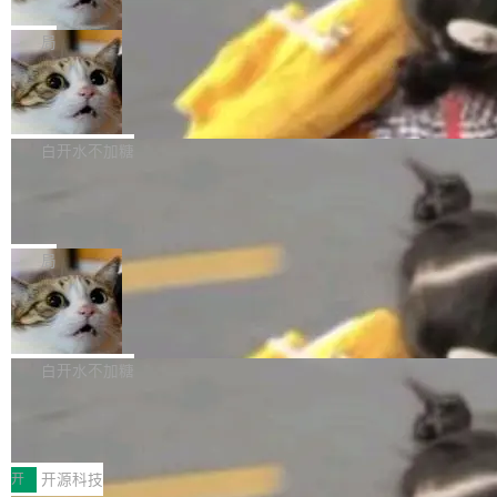
只为金钱，不为使命
1，U1.5-Lite-Preview 在以下方向上带来了显著
tl 是一个 Ubuntu 专有的包，它和它的依赖项都
顶级 AI 研究员在两家公司之间来回跳，中间只
提升： 原生支持4K图像生成； 更精细的局部纹
是 Ubuntu 专有的，不会用在其他发行版上。」
隔了几天。 Lilian Weng 上周刚宣布因健康原因
局
理、细节与真实世界质感； 更准确的中英文文字
所以 deb 版本的受众实际上为零。既然只有 Ub
离开 Thinking Machines Lab，说自己作为联合
生成与复杂版式组织； 更稳定的图...
FFmpeg 9.0 发布
untu 用户在用，那用 snap 打包就没什么可纠结
创始人的角色「太累了」。几天后，The Inform
的。 从 deb 到 snap 的迁移路径 hwctl 是 rust-
ation 就曝出她将重回 OpenAI，负责递归自我
FFmpeg 9.0 现已发布，包含多项改进。官方更
hwlib 硬件 API 库的一部分，命令行工具负责查
改进方向的研究。她是 Thinking Machines 过
新日志列出的 9.0 版本主要更新内容如下： 扩
白开水不加糖
询 Ubuntu 的硬件认证数据库。...
去一年内第四个离开的联合创始人。 这家由前
展 AMF 色彩转换器 (vf_vpp_amf) 的 HDR 功能
DeepSeek V4 Flash 单日消耗 8 万亿 t
OpenAI CTO Mira Murati 创立的公司，连创始
MP4 muxer 中支持 LCEVC 音轨复用 Playdate
okens 登顶热搜
团队都留不住。 但 Thinking Machines 不是唯
视频编码器和多路复用器 添加 v360_vulkan filt
8 万亿 tokens。一天。一家公司的消耗。 Open
一在人才争夺战中失血的公司。六月，Google
er HE-AAC 960 解码 (DAB+) transpose_cuda
Code 在 X 上发帖：「DeepSeek Flash did 8T
局
连失两员大将：Noam Shazeer 去了 Op...
filter 添加 AMF Frame Rate Converter (vf_frc
tokens on August 1st. 5T of free usage + 3T
_amf) filter SMPTE 2094-50 元数据支持和直
NetBSD 11.0 正式发布
on OpenCode Go.」79.8 万次浏览，连带着 #
通 ProRes RAW VideoToolbox 硬件加速器 AP
DeepSeek一天消耗了8万亿# 上了微博热搜——
NetBSD 11.0 现已正式发布，这是 NetBSD 操
V ...
注意这是 OpenCode 一家的消耗。 OpenCode
作系统的第十八个主要版本。 自 NetBSD 10.1
白开水不加糖
是 Anomaly 出品的 AI 编程工具，套餐 10 美元/
以来的变化 更新亮点： 新增对 RISC-V 处理器
月。用户交了 10 美元，就能用 DeepSeek Flas
2026 ChinaJoy鸿蒙游戏增长臻享会举
架构的支持。NetBSD 11.0 是首个支持 64 位 R
办，鲸鸿动能系统呈现游戏行业解决方
h 随便写代码，按网友说法：「怎么使劲用也用
ISC-V 平台的稳定版本，涵盖一系列基于 StarFi
8月1日，2026 ChinaJoy期间，鸿蒙游戏增长臻
案
不完。」5T 来自免费额度，3T 来自 Go...
ve JH71XX 的设备，例如 VisionFive 2、PINE
享会在上海举办。鸿蒙生态的全场景智慧营销平
开
开源科技