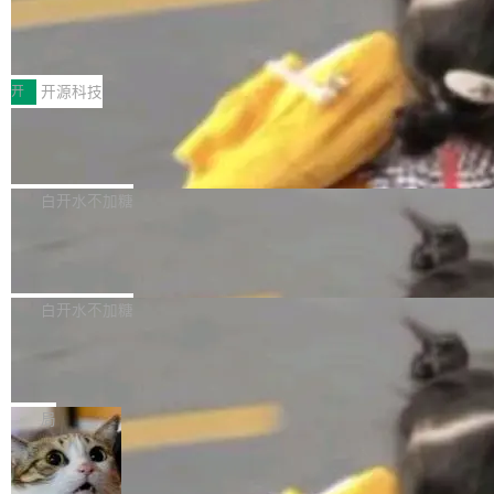
64 STAR64，以及 QEMU。 增强了对 POSIX.1
台鲸鸿动能协同华为游戏中心，面向游戏行业开
-2024 和 C23 编程接口标准的兼容性。 compat
技嘉X3D系列再添新成员 B850 AORU
发者及生态伙伴，系统呈现了平台在游戏领域的
S ELITE X3D主板强化性能体验
_linux(8) 增强了对 Linux 系统调用的支持，包
完整能力版图——从IAP高价值用户的全周期经
面向AMD Ryzen X3D处理器玩家，技嘉X3D系
括 epoll（围绕 kqueue 实现）、POSIX 消息队
营、到IAA游戏的“买变一体”正循环、再到联运与
列主板阵容迎来新成员——B850 AORUS ELITE
开
开源科技
列、...
广告协同的全链路经营闭环，以及面向全球市场
X3D。作为面向主流高性能平台打造的全新主板
的出海增长布局。 华为终端云业务商业化销售负
Zadig v5.0 发布：AI 发布专员与 AI 审
产品，B850 AORUS ELITE X3D延续技嘉在X3
查专员上线
责人在开场致辞中表示，游戏开发者的核心诉求
D平台优化上的技术积累，旨在为游戏玩家带来
我们团队这几天最大的卡点不是 AI 写得不够
已不再是“多一个投放渠道”，而是一套能够持续
更稳定、更高效的装机选择。 B850 AORUS ELI
好，是 AI 写得太好了。 好到审查排期从两天的
白开水不加糖
驱动增长的体系。截至目前，搭载HarmonyOS
TE X3D基于AMD AM5平台打造，支持AMD Ry
活儿拖成了五天。PR 一堆起来没人敢合，发布
6的终端设备已突破7000万台，注册开发者数量
zen 9000/8000/7000系列处理器，并针对X3D
Dgraph v25.4.0 发布，具有图形后端的
窗口推了又推。好到合进 main 分支的代码，我
已突破 1100 万。随着鸿蒙生态汇聚越来越多的
原生 GraphQL 数据库
处理器特性进行平台级优化。其搭载X3D鸡血模
们自己都没看完。 这事不是个例。GitLab 调研
Dgraph 是一个水平可扩展的分布式 GraphQL
高质量游戏...
式2.0，可根据不同使用场景释放处理器潜力，
过 1528 名开发者，85% 说 AI 把瓶颈从写代码
数据库，有一个图形后端。作为一个原生的 Gra
白开水不加糖
帮助玩家在游戏与高负载应用中获得更充分的性
转移到了审代码。 写代码有人替你干了。但审代
phQL 数据库，它严格控制数据在磁盘上的排列
能表现。 在核心规格方面，B850 AO...
码、把关发版这两道关，还得靠人肉扛。 V5.0
竹知了：一个零依赖的单文件 HTML，
方式，以优化查询性能和吞吐量，减少集群中的
把儿时竹蝉玩具搬进浏览器
想让 AI 一起盯。
磁盘寻道和网络调用。 Dgraph v25.4.0 现已发
竹知了（zhuzhiliao）是那种小时候路边摊上几
布，具体更新内容包括： feat(zero)：Zero 现
块钱的玩意儿——一根小竹签，一个竹筒，一头
局
支持 --security superflag（token=...;whitelist
系着涂了松香的线。甩起来，竹膜震动，发出“哇
=...），与 Alpha 版本的格式一致，并据此对其
30倍效率升级：解锁医学影像数据要素
——哇”的蝉鸣声。实物越来越难找了，有开发者
价值化的真实路径
管理 HTTP 端点进行授权。 <blockquote> <p>