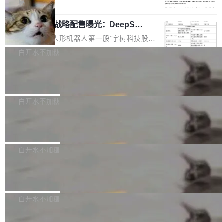
5% RHAE Best@1，超过了 ARC 报告的人类专
覆盖 rust-lang/rust 单一仓库的代码贡献。这不
局
家基线 95.4%。 不是又一个 coding agent 包装
是项目级别的官方立场，目前由五个团队采纳，
宇树科技 IPO 战略配售曝光：DeepSe
器 Prime Agent 的架构和市面上大多数 coding
但它可能是主流开源项目中关于 AI 辅助贡献最
ek 获配 93.3 万股，锁定 36 个月
agent 有本质区别。大多数 agent harness 的设
细致的一份规则。 政策的核心只有一句话：LLM
8月6日晚间，“人形机器人第一股”宇树科技股份
计是基于早期模型的能力—...
可以用来分析、提炼、审阅、建议，但不能用来
有限公司披露IPO发行价格及战略配售结果，杭
白开水不加糖
创作。 具体来说，LLM 生成的代码可以提交，
州深度求索人工智能基础技术研究有限公司（De
但必须满足五个条件：预先安排、非关键、高质
Docker 29.7.2 发布
epSeek）获配93.3399万股，按150.8元/股发行
量、充分测试、充分审查，并且必须披露。LLM
价格计算，认购金额约1.41亿元，股份锁定期为
Docker 29.7.2 现已发布，具体更新内容如下：
不得生成涉及安全性的关键变更，除非作者本身
36个月。 公告显示，本次宇树科技战略配售对
Bug fixes and enhancements 修复多次传递同
白开水不加糖
就是领域专家。即使如此，政策也"强烈不建
象主要包括长期投资机构、与公司业务具有战略
一环境变量时，docker service create和docker
议"这么做。 对于不披露的情况，审核者可以直
合作关系或长期合作愿景的大型企业、科创板保
Apache Fluss 毕业成为顶级项目
service update会发生 panic 的问题。docker/cl
接关闭 PR，无需解释。 政策作者 Jynn Ne...
荐人跟投子公司，以及公司高级管理人员和核心
i#7145 修复了 Docker Engine 29.7.0 中引入的
今年 7 月，Apache Fluss 的毕业提案在 Apach
员工参与设立的专项资产管理计划。其中，Dee
一个回归问题，该问题导致拉取镜像时会拒绝包
e 孵化器项目管理委员会（IPMC）投票中获得
白开水不加糖
pSeek作为与宇树科技具备战略合作关系的企
含绝对 hardlink 目标的镜像（此类镜像由某些镜
全票通过，随后获 Apache 软件基金会董事会批
业，获配股份数量占本次发行数量的2.31%。 除
像构建工具生成）。moby/moby#53305 修复了
马斯克 AI 百科项目 Grokipedia 被曝数
准。今天，Apache 软件基金会正式宣布 Apach
DeepSeek外，腾讯旗下上海启善投资有限公司
月未更新
Docker Engine 29.7.0 中引入的一个回归问
e Fluss 孵化毕业，成为 Apache 顶级项目（TL
埃隆·马斯克推出的AI百科项目 Grokipedia 被曝
获配9...
题，该问题可能导致在旧版 Linux 内核...
P）！这一里程碑不仅标志着 Fluss 迈入新的发
长期停止内容更新，未能实现其作为“AI版维基百
白开水不加糖
展阶段，也将进一步推动流式存储、实时湖仓与
科”替代品的目标。 据 Lawfare 最新调查，自今
AI 数据基础加速融合，为实时数据基础设施的发
Solon I18n：三种解析器，零样板代码
年4月以来，Grokipedia 页面更新功能基本停