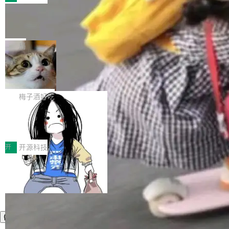
件。 腾讯网平团队在UCL-MPComm中实现了一
型或企业内部部署模型提升研发效率。但随着 AI
各领域的应用成果，覆盖技术底座、行业赋能、
个独立于业务线程的全局通信引擎（Engine），
Coding 从个人辅助工具逐步走向团队级、组织
Jeff Dean 离开 Google：一个时代的结
产品应用、支撑保障、专题等五大方向。深信服
并实...
束，一个实验室的开始
级应用，企业在规模化落地过程中，对安全性、
AI算力网关（AI创新平台）成功入选！ 随着各行
Google 员工编号 20。MapReduce 作者之一。
可控性和代码质量提出了更高要求。 首先是数据
各业的Agent走向规模化建设，算力构成形态逐
Bigtable 作者之一。TensorFlow 的作者之一。
局
安全与合规要求。对于大多数普通研发场景，公
渐丰富，用户关注的重点也在发生变化：不只是
Gemini 的架构师。Google 首席科学家。 Jeff D
有云模型能够满足快速试用和效率提升的需求。
让AI用起来，还要进一步看清混合算力时代下，
🔥 SolonCode v2026.8.4 发布：界面
ean 在 Google 工作了 27 年后，宣布离职。 他
但对于金融、能源、医疗等对数据安全要求较...
字体可调、22 种语言、记忆搜索增强
Token花在哪里、算力是否被充分利用，以及持
不是一个人走。一同离开的还有 Sanjay Ghema
打开终端就能上岗的全中文编码智能体，这一轮
续增长的AI成本该如何优化。 深信服AI算力网关
wat（Google 员工编号 23，Jeff Dean 二十多
把「看得清、用母语、记得住」三件事一次补
梅子酒好吃
正是围绕这些实际问题，从Token治理和成本治
年的编程搭档，MapReduce 和 Bigtable 的共同
齐。 SolonCode 是什么 SolonCode 是杭州无
理两个方面，让用户的每一份算力都看得清、管
作者）、Quoc Le（Google 大脑核心成员，Se
让“代码语义理解”深度释放AI Coding
耳科技研发的企业级终端编码智能体——一位全
得住、用得稳、省得下、更安全！ 一、从现在开
价值潜能：华为云码道（CodeArts）
q2Seq 和 DocAI 的共同发明人）以及 Oriol Vin
中文驱动的数字员工，自主理解需求、规划步
一、代码仓深度理解技术的作用与价值 在软件工
始，Token使用一目...
代码仓技术解析
yals（Gemini 联合负责人，AlphaSta...
骤、编写代码。不挑模型、不挑平台，curl 一行
程实践中，代码仓是企业核心知识资产的主要载
开
开源科技
装完即用。 开源地址：Gitee · GitCode · GitHu
体。企业级代码仓库通常包含数十万乃至数百万
b 安装 支持 Java 8+（8~26）、macOS / Linu
个文件，其规模远超单次模型调用可承载的上下
x / Windows / Harmony PC。 # macOS / Linu
文窗口。随着项目规模的持续扩张与代码历史的
x / Harmony PC curl -fsSL https://solon.noea
不断累积，代码仓中的模块关系、接口契约、业
r.org/solon...
务逻辑等关键信息往往分散于数十乃至数百个文
件之中，形成高度复杂的知识关联网络。传统的