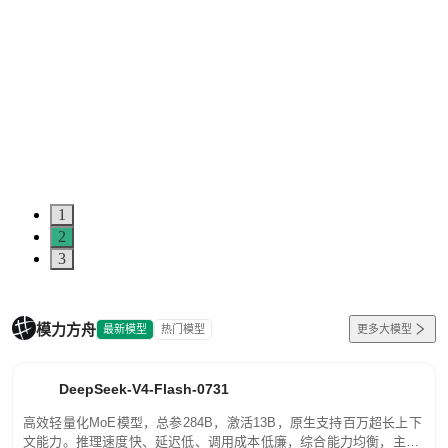
1
2
3
模力方舟
最新模型
热门模型
更多大模型
DeepSeek-V4-Flash-0731
高效轻量化MoE模型，总参284B，激活13B，原生支持百万超长上下
文能力。推理速度快、延迟低、调用成本低廉，综合能力均衡，主打