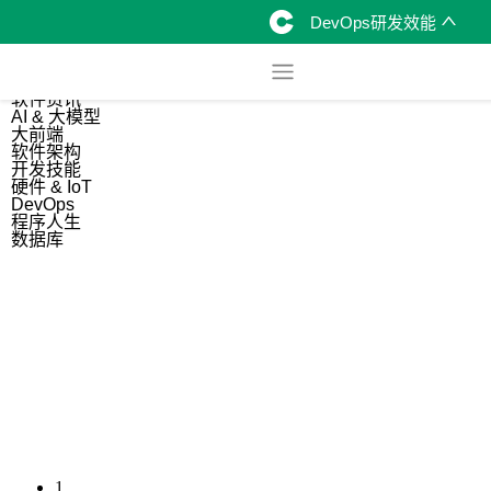
DevOps研发效能
综合
开源资讯
软件资讯
AI & 大模型
大前端
软件架构
开发技能
硬件 & IoT
DevOps
程序人生
数据库
1