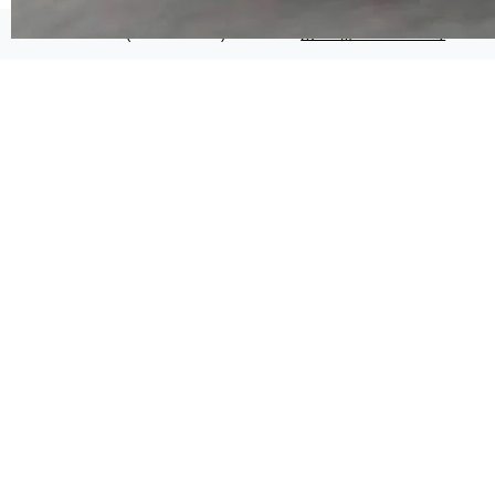
代码检索手段（如关键词匹配、目录遍历）仅能
在语法层面完成文本定位，难以触及代码的语义
©OSCHINA(OSChina.NET)
京ICP备2025119063号
内涵与结构关联，导致开发者使用代码智能体在
理解大规模代码仓时面临显著"代码仓理解"瓶
颈。 代码仓深度理解服务（以下简称" CodeBas
e深度理解服务"）是华为云码道（CodeA...