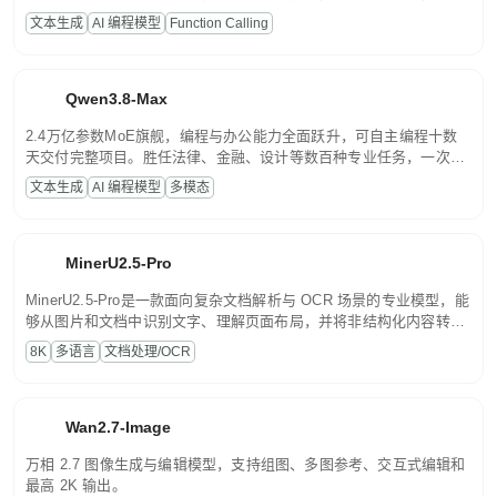
高并发、轻量化任务，适合日常对话、内容创作、基础 RAG、批量
文本生成
AI 编程模型
Function Calling
文案处理等普惠刚需场景。
Qwen3.8-Max
2.4万亿参数MoE旗舰，编程与办公能力全面跃升，可自主编程十数
天交付完整项目。胜任法律、金融、设计等数百种专业任务，一次对
话端到端交付生产级成果。原生视觉理解贯穿规划、执行与验证全流
文本生成
AI 编程模型
多模态
程，支持超长文档与长视频的深度语义解析。长程任务中自主规划与
闭环迭代，持续进化。
MinerU2.5-Pro
MinerU2.5-Pro是一款面向复杂文档解析与 OCR 场景的专业模型，能
够从图片和文档中识别文字、理解页面布局，并将非结构化内容转换
为便于存储、检索和二次处理的结构化结果。
8K
多语言
文档处理/OCR
Wan2.7-Image
万相 2.7 图像生成与编辑模型，支持组图、多图参考、交互式编辑和
最高 2K 输出。