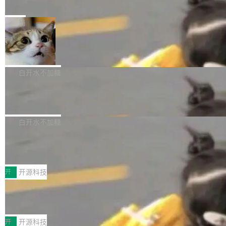
e” 和 Muse Spark 1.2 模型
mmit 之间的空隙里丢失了。 DeltaDB 要做的就
金额高达158.3亿美元，这一单项投入已经逼近
Meta 今天发布了两款 AI 产品：Muse Code，
是把这段空隙补上。 回退到任何一次编辑：Delt
微软同期总资本开支的四成。 与亚马逊、Alpha
一个在终端里运行的编程 agent；Muse Spark
局
aDB 捕获 commit 之间的每一次操作，...
bet、微软以及 Meta 等传统科技巨头相比，Spa
1.2，驱动这个 agent 的新模型。一句话概括：
ceXAI的资金消耗速度尤为引人瞩目。然而，支
美团开源 LoHoSearch，用知识图谱校
你可以用 curl -fsSL https://dev.meta.ai/install.
准 AI 能力认知
撑庞大支出的资金来源却呈现出截然不同的面
sh | bash 安装一个能在大项目里自动规划、写
机器出题的前提，是让机器拥有全局视野。整个
貌。数据显示，微软和 Meta 主要依托充沛的经
代码、验证结果的 AI 终端工具。 据介绍，Muse
构建流程可以分为四个环节：建图 → 控制难度
白开水不加糖
营现金流来覆盖资本开支，其资本支出覆盖率分
Code 是 Meta 的编程 agent 产品。它和市场上
→ 质量把关 → 数据概览。
别达到155% 和106%;而SpaceXAI的经营现金
腾讯开源 UCL-MPComm 通信库
已有的终端编程 agent 在设计理念上有几个明显
流仅能覆盖资本开支的12...
的差异点。 异步后台 agent：Muse Code 有一
腾讯网平团队宣布开源了 UCL-MPComm 通信
个主 agent 循环，外加一组后台 agent。这些后
库，并将作为transport接入Mooncake TENT。
白开水不加糖
台 agent...
该通信库针对AI Memory池化场景的数据传输需
CoStrict入选工信部2025人工智能应用
求进行了深度优化，能够实现数据中心内大规模
典型案例
计算节点间多种内存类型的高性能通信。 UCL-
近日，工信部科技司公示《2025人工智能应用典
MPComm将作为一种传输引擎接入Mooncake T
型案例入选名单》，深信服“面向企业研发场景的
开
开源科技
ENT，实现零拷贝传输性能提升30%、非零拷贝
开源 AI 编程平台 CoStrict 应用”凭借卓越的技术
传输性能最高提升5倍。UCL-MPComm底层基
深信服AI算力网关入选工信部人工智能
创新与落地成效成功入选。 全链路私有化部署，
应用典型案例！
于自研UCL-Engine通信引擎，后续腾讯网平将
助力企业AI研发安全落地 当前，越来越多企业已
前不久，工业和信息化部正式发布《2025年人工
持续开源更多基于UCL-Engine的高性能通信组
经开始引入 AI Coding 工具，通过调用公有云模
智能应用典型案例名单》，集中展示人工智能在
开
开源科技