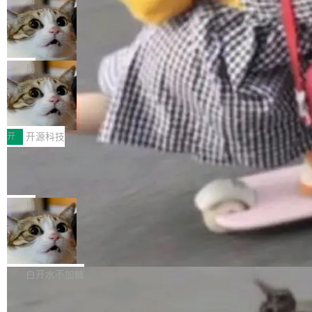
现实 过去两年，CIO们的焦虑清单上多了两项：
设置，如果用布尔值 + 可空字段来表示——bool
个"AI 知识库 + 聊天机器人"——每个大厂都在
一是如何让大模型和智能体应用安全地从PoC走
ean 表示是否可切换，nullable 的默认模式、浅
Deno 团队开源 Celld，可自托管的分
做，没什么新鲜的。 但 Kenton Varda 在 Twitte
向生产，二是如何让测试团队跟得上AI应用...
布式 Durable Objects
色方案、深色方案——会产生大量无意义的组
r 上把事情说清楚了： 今天我们发布了 Cloudfla
Ryan Dahl 领导的 Deno 团队推出了最新开源项
合。方案缺了、配置冲突了、全 null 了。要知道
re OS，一个带连接器的聊天机器人，跟其他所
目 Celld，一个能在自己机器上运行 Cloudflare
局
哪些组合有效，作者说，你得靠"文档、校验、或
有科技公司做的一样。只不过，实际上它不一
Workers 和 Durable Objects 的守护进程。 设
者部落知识"。 换个写法。Rust 的 enum，两个
样。这是 Sandstorm.io 的重制版，我十年前的
鲁大师7月新机性能/流畅/AI榜：vivo夺
计思路很直接：每个对象是一个独立的 SQLite
变体：Switchable...
性能、流畅双第一，三星Galaxy Z系列
那个创业公司。不同的是，这次它构建在 Cloudf
数据库，按名称寻址，复制到你自己的 S3 兼容
2026年7月的手机市场，由于存储等硬件成本暴
新折叠缺席
lare Workers 上——我花了九年时间搭建的平台
存储库里。节点之间只通过这个存储库协调——
增，手机厂商的日子也不好过啊，新机速度明显
开
开源科技
——并且深度集成了 AI。这基本上是我十年秘密
没有控制平面，没有共识协议。每个对象自带一
放缓，因此硝烟味淡了许多。新机参数规格除开
计划的顶峰。 十年前，Ken...
个小型数据库，应用天然按分片构建，单个数据
Zed 推出 DeltaDB，一个记录 commit
高价的三星折叠（三星Galaxy Z Fold8 Ultra / Z
之间所有操作的版本控制系统
库的竞争和爆炸半径问题在设计层面就被消除
Fold8 / Z Flip8）外，其余要么是中低端机器，
Zed 编辑器团队发布了新项目——DeltaDB，一
了。 闲置的 cell 会休眠到几乎不占资源。当 cel
例如iQOO Z11i、REDMI Note 17、REDMI No
个在 git commit 之间记录每一次编辑操作的版
局
l 迁移或唤醒时，新宿主从 S3 恢复 SQLite 数据
te 17 Pro、OPPO K15，要么是vivo X300 E这
本控制系统。目前处于 Early Access 阶段。 De
库继续执行。存储库是持久化的唯一真相...
样的次旗舰。 Galaxy Z Fold8 Ultra / Z Fold8 /
SpaceXAI 单季资本开支达 183 亿美元
ltaDB 的核心思路直接写在 landing page 最显
Z Flip8三款折叠屏新机均在7月22日发布，且全
眼的位置：「Software is made between com
根据风险投资人Tomer Tunguz 博客（VC 分
部搭载骁龙8 Elite Gen5 for Galaxy，它们本该
mits」——软件是在 commit 之间写出来的。git
析）披露的最新分析与第二季度业绩报告，Spac
白开水不加糖
是7月性...
只记录了你提交的最终状态，但真正的工作过程
eXAI在上个季度的总资本支出飙升至183.7亿美
——打字、删改、试错、agent 对话——都在 co
Meta 发布终端编程 Agent“Muse Cod
元。其中，绝大部分资金被直接用于 AI 领域，