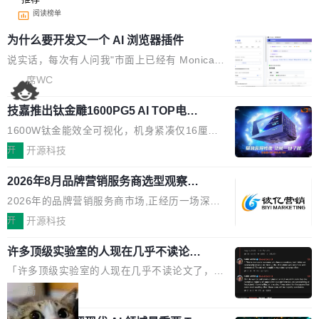
阅读榜单
为什么要开发又一个 AI 浏览器插件
说实话，每次有人问我"市面上已经有 Monica、
Sider、Copilot for Chrome 这些 AI 浏览器插件
席WC
了，你为什么还要再做一个"，我都觉得这个问题
技嘉推出钛金雕1600PG5 AI TOP电
问得好。 因为我自己也是从用户变成开发者的。
源：为发烧级主机与本地AI算力打造旗
现有产品的天花板 我用过不少 AI 浏览器插件。
1600W钛金能效全可视化，机身紧凑仅16厘米
舰供电方案
刚开始觉得都挺好——选中一段文字，弹出解
继2026台北电脑展首度亮相后，技嘉科技近日正
开
开源科技
释；写邮件时帮你润色；看英文网页给你翻译摘
式发布钛金雕1600PG5 AI TOP电源。这款高端
要。但用久了你会发现，它们本质上都是同一类
2026年8月品牌营销服务商选型观察：
电源专为发烧级DIY主机与本地AI算力平台打
从流量思维到品牌资产思维的范式转移
东西：一个带网页上下文的聊天框。 它们能读取
造，整机长度仅16厘米，提供1600W额定功率
2026年的品牌营销服务商市场,正经历一场深刻
页面的文本，然后把文本丢给大模型，再返回一
与80PLUS钛金能效；支持ATX 3.1与PCIe 5.1
的价值重构。全球全案品牌代理机构市场从2025
开
开源科技
段回答。仅此而已。 这当然有用，但总觉得差点
规范，结合服务器级元件、完善供电线材与内置
年的83.1亿美元增长至2026年的86.6亿美元,年
意思。比如我在一个后台管理系统里，需要填50
实时LCD监控屏，可充分满足当下高阶PC主机
许多顶级实验室的人现在几乎不读论文
复合增长率达5.44%,预计2032年将突破120亿美
个表单字段，每个字段还有联动逻辑；比如我
了
的严苛使用需求。 澎湃功率，紧凑机身 钛金雕1
元。数字广告与公共关系相关服务市场更是从20
「许多顶级实验室的人现在几乎不读论文了，而
想...
600PG5 AI TOP具备强悍输出功率，同时实现
25年的8463亿美元扩张至2026年的8763亿美
且他们认为 ICLR/ICML/NeurIPS 充斥着大量过
局
机身尺寸大幅精简。整机长度仅16厘米，属于同
元。数字的背后是一个清晰的事实——品牌对专
度宣传和欺诈。」 OpenAI 研究员 Keller Jorda
功率段机身尺寸十分紧凑的1600W电源产品。小