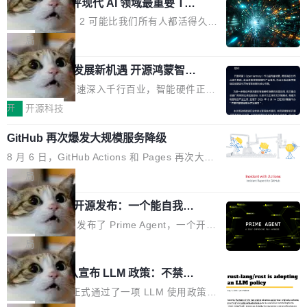
业化营销服务的需求从未如此迫切。 但市场扩容
xAI 前工程师评现代 AI 领域最重要 Top
n 这条推文引发了广泛讨论。他不是在说风凉
巧机身有效提升市面主流标准A...
3 开源项目
的同时,服务商的竞争逻辑正在改变。2026年Top
话，他是说出了一个圈内人尽皆知但很少公开捅
Flash Attention 2 可能比我们所有人都活得久。
Agency年度合辑的观察指出,“产品”这个离消费
破的事实。 Jordan 随后补充了一句软化声明：
这句话不是来自某个技术博客，而是出自 Hieu
局
者最近的载体,在整个品牌营销层面的权重显著变
「我不认为这些会议上大部分论文都在过度宣传
Pham 的一条推文。Hieu Pham 是谁？他是 xAI
高了。全域营销服务商的竞争正在从规模转向深
或造假。问题是，作为读者，如果你筛选出那些
共商智能硬件发展新机遇 开源鸿蒙智能
的早期工程师之一，在 Grok 训练基础设施团队
度,案例厚度、全域覆盖、多线协同...
硬件开发者日杭州站即将举行
看起来最令人兴奋的论文，那它们大部分都是过
工作过。近日他在 X 上发了一条帖子，列出了他
随着万物智联加速深入千行百业，智能硬件正从
度宣传的。」 这才是真正的痛点。不是所有论文
认为现代 AI 领域最重要的三个开源项目。 第一
单点设备迈向智能化、网联化、协同化发展。作
开
开源科技
都有问题，是最吸引眼球的那批论文最有问题。
个名字毫无悬念：Flash Attention 2。 Hieu 的
为面向全场景、跨终端的分布式操作系统，开源
他引用的帖子来自 Mathew Shen，一位 ICLR 2
理由很具体。FA 系列不需要解释，但 FA2 是他
GitHub 再次爆发大规模服务降级
鸿蒙通过统一技术底座和分布式能力，为不同类
026 的读者：「看了篇 ...
认为最重要的一个——复杂度恰到好处，刚好能
型智能设备的开发、连接与互联提供关键支撑，
8 月 6 日，GitHub Actions 和 Pages 再次大规
驱动你去学 CuTe，但还没被那些"邪恶的" Hopp
也为产业链企业探索产品创新与商业增长打开新
模服务降级，Actions 完全不可用超过 5 小时，
局
er++ 优化所淹没，足够容易修改和适配。 更关
的空间。 8月14日，开源鸿蒙智能硬件开发者日
webhook 停发，连自托管 runner 也因调度层故
键的是 FA2 的持久性...
（OHDD：OpenHarmony Hardware Develope
Prime Agent 开源发布：一个能自我改
障无法工作。Pages、Copilot code review、C
进的编程 Agent，ARC-AGI 3 超越人类
r Day）将在杭州启航。活动面向智能硬件产业
opilot coding agent 全部受影响。从检测到完全
Prime Intellect 发布了 Prime Agent，一个开源
专家基线
链企业和开发者，邀请行业专家与资深技术顾
恢复，大约 12 小时。 这是 2026 年 8 月的第六
的编程 Agent Harness，核心设计围绕两个抽
局
问，围绕开源鸿蒙技术能力、设备适配、芯片适
起事故，其中四起与 AI/Copilot 服务相关。 Git
象：Recursive Language Model（RLM）和 C
配、功耗与稳定性调优、兼容性测评及统一互联
Rust 项目团队宣布 LLM 政策：不禁
Hub 员工 kdaigle 在 HN 讨论中贴出了一组数
ontinual Harness。在 ARC-AGI 3 基准测试
等内容展开系统讲解和实战交流，帮助企业进一
止，但你要承认哪些代码不是你写的
据：2025 年全年 10 亿次 commit。现在，每周
上，Prime Agent + Opus 5 的组合达到了 95.
Rust 语言项目正式通过了一项 LLM 使用政策，
步了解开源鸿蒙在智能...
2.75 亿次，全年预计 140 亿次。GitHub...