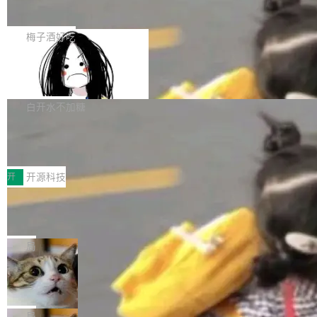
展开启新的篇章。
滞，过去三个月内没有任何条目完成更新，用户
如果你在 Spring Boot 里做过国际化，流程大概
提交的编辑请求也长期处于待处理状态。 Groki
是这样的：配 MessageSource 的 Bean、写 R
梅子酒好吃
pedia 于去年底上线，定位为由人工智能生成内
eloadableResourceBundleMessageSource、
容的百科平台，被马斯克视为传统众包百科网站
Apache Doris 4.1 全面增强 Iceberg：
声明 LocaleResolver、注册 LocaleChangeInt
支持 UPDATE、MERGE INTO 与 Iceb
维基百科的替代方案。Lawfare 调查发现，无论
erceptor…五六步之后才能看到第一行翻译文
Apache Doris 4.1 要补齐的，正是缺失的那一
erg V3
热门页面还是低关注度页面，均未出现近期更
本。 Solon 换了个方式。整个 i18n 模块围绕三
半。在已有查询能力的基础上，Doris 进一步支
白开水不加糖
新，相关问题并非局限于特定领域，而是在不同
个解析器、一个注解、一个工具类展开——没有
持了 UPDATE、DELETE、MERGE INTO 等数
主题和访问量页面中普遍存在。 调查人员最初认
XML、没有拦截器注册、没有样板配置。 资源
Testin XAgent：CIO智能测试落地指南
据修改操作、完整的表结构管理与分区演进，以
为，Grokipedia可能只是限...
文件的约定 把文件放到 resources/i18n/ 下： r
及 rewrite_data_files、expire_snapshots 等日
7月30日，TiD2026质量竞争力大会在北京中关
esources/i18n/messages.properties ...
常维护操作，并完整支持 Iceberg V3 格式。
村国家自主创新示范区会议中心开幕。本届大会
开
开源科技
由中关村智联软件服务业质量创新联盟主办，以
让非法状态不可表示：一篇关于 ADT
“智构可信·质创未来——AI原生时代的质量新范
的帖子在 Reddit 火了
式”为主题，直面AI从实验室走向规模化产业落地
有一种东西，一旦用过就回不去了。Alex Fedos
的核心质量命题。会上，《2026智能研发生产力
eev 管它叫"软件设计的基石"。 他说的东西不新
局
工具选型手册》发布，Testin云测的Testin XAge
鲜——代数数据类型（ADT），尤其是和类型
Cloudflare 开源内部企业 AI 平台 Clou
nt智能测试系统入选AI测试领域代表产品。对CI
（sum type）。但他说清楚了一件事：这不是类
dflare OS
O而言，这提示了一个转变：AI测试正在从效率
型系统的学术体操，是日常编码的思维方式。 文
Cloudflare 发布了一个开源项目 Cloudflare O
工具升级为企业的质量基础设施。 CIO面对的新
章从一个简单的例子切入。一个网站的深色主题
S。如果你只看官方博客，你会觉得这是又一
局