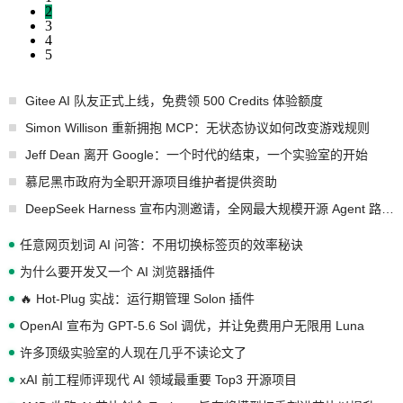
2
3
4
5
Gitee AI 队友正式上线，免费领 500 Credits 体验额度
Simon Willison 重新拥抱 MCP：无状态协议如何改变游戏规则
Jeff Dean 离开 Google：一个时代的结束，一个实验室的开始
慕尼黑市政府为全职开源项目维护者提供资助
DeepSeek Harness 宣布内测邀请，全网最大规模开源 Agent 路演现场诞生
任意网页划词 AI 问答：不用切换标签页的效率秘诀
为什么要开发又一个 AI 浏览器插件
🔥 Hot-Plug 实战：运行期管理 Solon 插件
OpenAI 宣布为 GPT-5.6 Sol 调优，并让免费用户无限用 Luna
许多顶级实验室的人现在几乎不读论文了
xAI 前工程师评现代 AI 领域最重要 Top3 开源项目