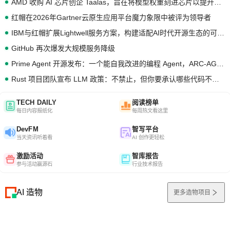
AMD 收购 AI 芯片创企 Taalas，旨在将模型权重刻进芯片以提升推理性能
红帽在2026年Gartner云原生应用平台魔力象限中被评为领导者
IBM与红帽扩展Lightwell服务方案，构建适配AI时代开源生态的可信基础设施
GitHub 再次爆发大规模服务降级
Prime Agent 开源发布：一个能自我改进的编程 Agent，ARC-AGI 3 超越人类专家基线
Rust 项目团队宣布 LLM 政策：不禁止，但你要承认哪些代码不是你写的
TECH DAILY
阅读榜单
每日内容报纸化
每周热文看这里
DevFM
智写平台
当天资讯听着看
AI 创作更轻松
激励活动
智库报告
参与活动赢源石
行业技术报告
AI 造物
更多造物项目