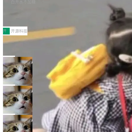
本。 Solon 换了个方式。整个 i18n 模块围绕三
半。在已有查询能力的基础上，Doris 进一步支
白开水不加糖
新，相关问题并非局限于特定领域，而是在不同
个解析器、一个注解、一个工具类展开——没有
持了 UPDATE、DELETE、MERGE INTO 等数
主题和访问量页面中普遍存在。 调查人员最初认
Testin XAgent：CIO智能测试落地指南
XML、没有拦截器注册、没有样板配置。 资源
据修改操作、完整的表结构管理与分区演进，以
为，Grokipedia可能只是限...
文件的约定 把文件放到 resources/i18n/ 下： r
及 rewrite_data_files、expire_snapshots 等日
7月30日，TiD2026质量竞争力大会在北京中关
esources/i18n/messages.properties ...
常维护操作，并完整支持 Iceberg V3 格式。
村国家自主创新示范区会议中心开幕。本届大会
开
开源科技
由中关村智联软件服务业质量创新联盟主办，以
让非法状态不可表示：一篇关于 ADT
“智构可信·质创未来——AI原生时代的质量新范
的帖子在 Reddit 火了
式”为主题，直面AI从实验室走向规模化产业落地
有一种东西，一旦用过就回不去了。Alex Fedos
的核心质量命题。会上，《2026智能研发生产力
eev 管它叫"软件设计的基石"。 他说的东西不新
局
工具选型手册》发布，Testin云测的Testin XAge
鲜——代数数据类型（ADT），尤其是和类型
nt智能测试系统入选AI测试领域代表产品。对CI
Cloudflare 开源内部企业 AI 平台 Clou
（sum type）。但他说清楚了一件事：这不是类
dflare OS
O而言，这提示了一个转变：AI测试正在从效率
型系统的学术体操，是日常编码的思维方式。 文
Cloudflare 发布了一个开源项目 Cloudflare O
工具升级为企业的质量基础设施。 CIO面对的新
章从一个简单的例子切入。一个网站的深色主题
S。如果你只看官方博客，你会觉得这是又一
局
现实 过去两年，CIO们的焦虑清单上多了两项：
设置，如果用布尔值 + 可空字段来表示——bool
个"AI 知识库 + 聊天机器人"——每个大厂都在
一是如何让大模型和智能体应用安全地从PoC走
ean 表示是否可切换，nullable 的默认模式、浅
Deno 团队开源 Celld，可自托管的分
做，没什么新鲜的。 但 Kenton Varda 在 Twitte
向生产，二是如何让测试团队跟得上AI应用...
布式 Durable Objects
色方案、深色方案——会产生大量无意义的组
r 上把事情说清楚了： 今天我们发布了 Cloudfla
Ryan Dahl 领导的 Deno 团队推出了最新开源项
合。方案缺了、配置冲突了、全 null 了。要知道
re OS，一个带连接器的聊天机器人，跟其他所
目 Celld，一个能在自己机器上运行 Cloudflare
局
哪些组合有效，作者说，你得靠"文档、校验、或
有科技公司做的一样。只不过，实际上它不一
Workers 和 Durable Objects 的守护进程。 设
者部落知识"。 换个写法。Rust 的 enum，两个
样。这是 Sandstorm.io 的重制版，我十年前的
鲁大师7月新机性能/流畅/AI榜：vivo夺
计思路很直接：每个对象是一个独立的 SQLite