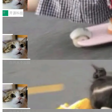
变体：Switchable...
性能、流畅双第一，三星Galaxy Z系列
那个创业公司。不同的是，这次它构建在 Cloudf
数据库，按名称寻址，复制到你自己的 S3 兼容
2026年7月的手机市场，由于存储等硬件成本暴
新折叠缺席
lare Workers 上——我花了九年时间搭建的平台
存储库里。节点之间只通过这个存储库协调——
增，手机厂商的日子也不好过啊，新机速度明显
开
开源科技
——并且深度集成了 AI。这基本上是我十年秘密
没有控制平面，没有共识协议。每个对象自带一
放缓，因此硝烟味淡了许多。新机参数规格除开
计划的顶峰。 十年前，Ken...
个小型数据库，应用天然按分片构建，单个数据
Zed 推出 DeltaDB，一个记录 commit
高价的三星折叠（三星Galaxy Z Fold8 Ultra / Z
之间所有操作的版本控制系统
库的竞争和爆炸半径问题在设计层面就被消除
Fold8 / Z Flip8）外，其余要么是中低端机器，
Zed 编辑器团队发布了新项目——DeltaDB，一
了。 闲置的 cell 会休眠到几乎不占资源。当 cel
例如iQOO Z11i、REDMI Note 17、REDMI No
个在 git commit 之间记录每一次编辑操作的版
局
l 迁移或唤醒时，新宿主从 S3 恢复 SQLite 数据
te 17 Pro、OPPO K15，要么是vivo X300 E这
本控制系统。目前处于 Early Access 阶段。 De
库继续执行。存储库是持久化的唯一真相...
样的次旗舰。 Galaxy Z Fold8 Ultra / Z Fold8 /
SpaceXAI 单季资本开支达 183 亿美元
ltaDB 的核心思路直接写在 landing page 最显
Z Flip8三款折叠屏新机均在7月22日发布，且全
眼的位置：「Software is made between com
根据风险投资人Tomer Tunguz 博客（VC 分
部搭载骁龙8 Elite Gen5 for Galaxy，它们本该
mits」——软件是在 commit 之间写出来的。git
析）披露的最新分析与第二季度业绩报告，Spac
白开水不加糖
是7月性...
只记录了你提交的最终状态，但真正的工作过程
eXAI在上个季度的总资本支出飙升至183.7亿美
Meta 发布终端编程 Agent“Muse Cod
——打字、删改、试错、agent 对话——都在 co
元。其中，绝大部分资金被直接用于 AI 领域，
e” 和 Muse Spark 1.2 模型
mmit 之间的空隙里丢失了。 DeltaDB 要做的就
金额高达158.3亿美元，这一单项投入已经逼近
Meta 今天发布了两款 AI 产品：Muse Code，
是把这段空隙补上。 回退到任何一次编辑：Delt
微软同期总资本开支的四成。 与亚马逊、Alpha
一个在终端里运行的编程 agent；Muse Spark
局
aDB 捕获 commit 之间的每一次操作，...
bet、微软以及 Meta 等传统科技巨头相比，Spa
1.2，驱动这个 agent 的新模型。一句话概括：
美团开源 LoHoSearch，用知识图谱校
ceXAI的资金消耗速度尤为引人瞩目。然而，支
你可以用 curl -fsSL https://dev.meta.ai/install.
准 AI 能力认知
撑庞大支出的资金来源却呈现出截然不同的面
sh | bash 安装一个能在大项目里自动规划、写
机器出题的前提，是让机器拥有全局视野。整个
貌。数据显示，微软和 Meta 主要依托充沛的经
代码、验证结果的 AI 终端工具。 据介绍，Muse
构建流程可以分为四个环节：建图 → 控制难度
白开水不加糖