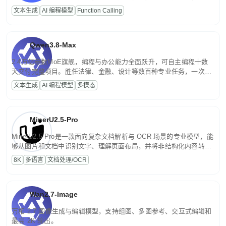
高并发、轻量化任务，适合日常对话、内容创作、基础 RAG、批量
文本生成
AI 编程模型
Function Calling
文案处理等普惠刚需场景。
Qwen3.8-Max
2.4万亿参数MoE旗舰，编程与办公能力全面跃升，可自主编程十数
天交付完整项目。胜任法律、金融、设计等数百种专业任务，一次对
话端到端交付生产级成果。原生视觉理解贯穿规划、执行与验证全流
文本生成
AI 编程模型
多模态
程，支持超长文档与长视频的深度语义解析。长程任务中自主规划与
闭环迭代，持续进化。
MinerU2.5-Pro
MinerU2.5-Pro是一款面向复杂文档解析与 OCR 场景的专业模型，能
够从图片和文档中识别文字、理解页面布局，并将非结构化内容转换
为便于存储、检索和二次处理的结构化结果。
8K
多语言
文档处理/OCR
Wan2.7-Image
万相 2.7 图像生成与编辑模型，支持组图、多图参考、交互式编辑和
最高 2K 输出。