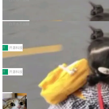
营现金流来覆盖资本开支，其资本支出覆盖率分
Code 是 Meta 的编程 agent 产品。它和市场上
→ 质量把关 → 数据概览。
别达到155% 和106%;而SpaceXAI的经营现金
已有的终端编程 agent 在设计理念上有几个明显
腾讯开源 UCL-MPComm 通信库
流仅能覆盖资本开支的12...
的差异点。 异步后台 agent：Muse Code 有一
腾讯网平团队宣布开源了 UCL-MPComm 通信
个主 agent 循环，外加一组后台 agent。这些后
库，并将作为transport接入Mooncake TENT。
白开水不加糖
台 agent...
该通信库针对AI Memory池化场景的数据传输需
CoStrict入选工信部2025人工智能应用
求进行了深度优化，能够实现数据中心内大规模
典型案例
计算节点间多种内存类型的高性能通信。 UCL-
近日，工信部科技司公示《2025人工智能应用典
MPComm将作为一种传输引擎接入Mooncake T
型案例入选名单》，深信服“面向企业研发场景的
开
开源科技
ENT，实现零拷贝传输性能提升30%、非零拷贝
开源 AI 编程平台 CoStrict 应用”凭借卓越的技术
传输性能最高提升5倍。UCL-MPComm底层基
深信服AI算力网关入选工信部人工智能
创新与落地成效成功入选。 全链路私有化部署，
应用典型案例！
于自研UCL-Engine通信引擎，后续腾讯网平将
助力企业AI研发安全落地 当前，越来越多企业已
前不久，工业和信息化部正式发布《2025年人工
持续开源更多基于UCL-Engine的高性能通信组
经开始引入 AI Coding 工具，通过调用公有云模
智能应用典型案例名单》，集中展示人工智能在
开
开源科技
件。 腾讯网平团队在UCL-MPComm中实现了一
型或企业内部部署模型提升研发效率。但随着 AI
各领域的应用成果，覆盖技术底座、行业赋能、
个独立于业务线程的全局通信引擎（Engine），
Coding 从个人辅助工具逐步走向团队级、组织
Jeff Dean 离开 Google：一个时代的结
产品应用、支撑保障、专题等五大方向。深信服
并实...
束，一个实验室的开始
级应用，企业在规模化落地过程中，对安全性、
AI算力网关（AI创新平台）成功入选！ 随着各行
Google 员工编号 20。MapReduce 作者之一。
可控性和代码质量提出了更高要求。 首先是数据
各业的Agent走向规模化建设，算力构成形态逐
Bigtable 作者之一。TensorFlow 的作者之一。
局
安全与合规要求。对于大多数普通研发场景，公
渐丰富，用户关注的重点也在发生变化：不只是
Gemini 的架构师。Google 首席科学家。 Jeff D
有云模型能够满足快速试用和效率提升的需求。
让AI用起来，还要进一步看清混合算力时代下，
🔥 SolonCode v2026.8.4 发布：界面
ean 在 Google 工作了 27 年后，宣布离职。 他