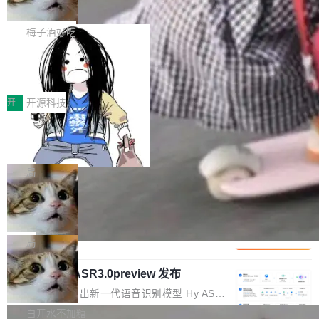
但对于金融、能源、医疗等对数据安全要求较...
字体可调、22 种语言、记忆搜索增强
Token花在哪里、算力是否被充分利用，以及持
不是一个人走。一同离开的还有 Sanjay Ghema
打开终端就能上岗的全中文编码智能体，这一轮
续增长的AI成本该如何优化。 深信服AI算力网关
wat（Google 员工编号 23，Jeff Dean 二十多
把「看得清、用母语、记得住」三件事一次补
梅子酒好吃
正是围绕这些实际问题，从Token治理和成本治
年的编程搭档，MapReduce 和 Bigtable 的共同
齐。 SolonCode 是什么 SolonCode 是杭州无
理两个方面，让用户的每一份算力都看得清、管
作者）、Quoc Le（Google 大脑核心成员，Se
让“代码语义理解”深度释放AI Coding
耳科技研发的企业级终端编码智能体——一位全
得住、用得稳、省得下、更安全！ 一、从现在开
价值潜能：华为云码道（CodeArts）
q2Seq 和 DocAI 的共同发明人）以及 Oriol Vin
中文驱动的数字员工，自主理解需求、规划步
一、代码仓深度理解技术的作用与价值 在软件工
始，Token使用一目...
代码仓技术解析
yals（Gemini 联合负责人，AlphaSta...
骤、编写代码。不挑模型、不挑平台，curl 一行
程实践中，代码仓是企业核心知识资产的主要载
开
开源科技
装完即用。 开源地址：Gitee · GitCode · GitHu
体。企业级代码仓库通常包含数十万乃至数百万
一条“删库”命令跑 17 小时，算法工程
b 安装 支持 Java 8+（8~26）、macOS / Linu
个文件，其规模远超单次模型调用可承载的上下
师删光 89TB 数据只为干私活
x / Windows / Harmony PC。 # macOS / Linu
文窗口。随着项目规模的持续扩张与代码历史的
最高人民检察院8月4日公布了一起案件：北京一
x / Harmony PC curl -fsSL https://solon.noea
不断累积，代码仓中的模块关系、接口契约、业
名90后算法工程师王某，为了给自己接的私活腾
局
r.org/solon...
务逻辑等关键信息往往分散于数十乃至数百个文
服务器空间，删光了公司AI游戏部门的全部核心
Cloudflare 分享推理优化实践：KV ca
件之中，形成高度复杂的知识关联网络。传统的
数据。 王某2024年1月入职东城区某科技公司AI
che 量化 + 权重压缩，吞吐量提升 4
代码检索手段（如关键词匹配、目录遍历）仅能
短剧部门，有互联网大厂背景。在公司内部架构
Kimi 和 GLM 是当前最强的大模型系列之一，但
1%，成本降 30%
在语法层面完成文本定位，难以触及代码的语义
调整期间，部门三次通知全员将数据从A集群迁
它们有一个共同的问题：太吃显存了。月之暗面
局
内涵与结构关联，导致开发者使用代码智能体在
移到B集群，王某都回复了"收到"。 他没有迁移
的 Kimi K 系列和智谱的 GLM 都是长上下文、M
理解大规模代码仓时面临显著"代码仓理解"瓶
数据。2024年9月3日下午4点，他使用此前登录
腾讯混元 Hy ASR3.0preview 发布
oE 架构的大模型，好用到让人上瘾，但 GPU 显
颈。 代码仓深度理解服务（以下简称" CodeBas
的账号密码进入A集群，输入了一条被程序员圈
存永远不够用。 Cloudflare 的 Workers AI 团队
腾讯混元正式推出新一代语音识别模型 Hy ASR
e深度理解服务"）是华为云码道（CodeA...
称为"删库跑路"的命令——最高管理员权限、无
一直在跑这些模型的推理。他们在官方博客上发
3.0preview。基于最新一代大语言模型 Hy3 的
白开水不加糖