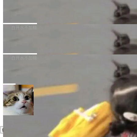
需确认、强制递归删除。17个小时后，运维人员
了一篇技术文章，详细拆解了三种让大模型在 G
语言理解能力，以及融合了高精度语音识别与深
发现异常并中止进程时，89TB数据已经没了。
PU 上跑得更省、更快的技术手段——KV cache
Pale Moon 34.3.2 发布，苍月浏览器
度语义理解能力，实现了语音识别能力的全面升
删掉的是AI游戏部门的全部开发文件，包括公司
量化、模型权重压缩、以及共享 KV cache 的完
级。 根据介绍，Hy ASR3.0preview 目标在于：
Pale Moon 34.3.2 现已发布，这是一个安全更
自研的多个文生3D和...
整性保护。效果是：吞吐量提升 41%，每 token
让语音识别不再只是听清，而是真正听懂。通过
新和少量网页兼容性修复版本。 Changes/fixe
白开水不加糖
成本降低 30%，精度不变。 FP8 省的不仅是显
先理解你的语境和意图，再把准确的文字直接给
s： 实现了URL.Parse()便捷功能 对浏览器内部
存 KV cache 是推理时最吃显...
到你。从“逐字转写、单点优化”演进为“理解语
PostgreSQL 18/19 新特性深度解读
函数添加了多项边界检查，以避免潜在的越界访
境、兼容场景、一键直出”。 Hy ASR 3.0 previe
问、下溢和溢出。（DiD） 修复了加载和解析内
演讲者分享了一个有趣的实践：面对 PG 18 已
w 不要求标准普通话，方言识别覆盖粤语、吴语
容提供的字体时出现的几个问题 为避免音频加
发布的 Release Notes，他利用 AI 工具（如 Co
白开水不加糖
等 10 大方言片区和 20 余个二级小片区。在开
载、处理和播放过程中可能出现的一系列错误，
pilot）对数千条 commit 日志进行自动分析，先
源评测集中，Hy ASR 3.0 preview 在多语种的
对音频采样频率设定了下限 采样率低于 8kHz
慕尼黑市政府为全职开源项目维护者提
让模型总结出三十余条潜在特性，再逐条要求生
WER（...
供资助
（通常被认为是 "telephone"/"walkie-talkie" 音
成详细解释和代码校验，最终筛选出对用户体感
"在过去大约 10 年的大部分时间里，libexpat 的
质的最低采样率）的音频格式将被拒绝 修复了 C
最强的若干项。对于尚未正式发版的 PG 19，则
维护工作一直与我的日常工作、家务、社交生活
局
SS 圆角虚线样式中可能存在的问题 如果表单中
通过拉取过去一年内（从 PG 18 Beta1 时间点
和休闲娱乐竞争时间。" 这是 libexpat 维护者 S
的图像元素不在同一个子树中，则它们将不再关
至今）的所有 commit，同样交由 AI 分析提炼。
ebastian Pipping 写在博客里的话。8 月 4 日，
联 加...
经过人工复核，准确度令人满意。这一方法也为
他宣布了一个新消息：从 2026 年 8 月 1 日起，
社区爱好者提供了高效跟踪新版本的思路。
他可以全职维护 libexpat 了，最长 6 个月。发
工资的是慕尼黑市政府。 libexpat 是一个 C99
编写的流式 XML 解析器，MIT 许可证。和 libx