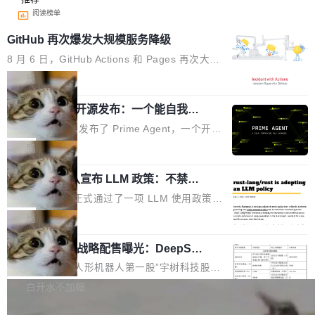
阅读榜单
GitHub 再次爆发大规模服务降级
8 月 6 日，GitHub Actions 和 Pages 再次大规
模服务降级，Actions 完全不可用超过 5 小时，
局
webhook 停发，连自托管 runner 也因调度层故
Prime Agent 开源发布：一个能自我改
障无法工作。Pages、Copilot code review、C
进的编程 Agent，ARC-AGI 3 超越人类
opilot coding agent 全部受影响。从检测到完全
Prime Intellect 发布了 Prime Agent，一个开源
专家基线
恢复，大约 12 小时。 这是 2026 年 8 月的第六
的编程 Agent Harness，核心设计围绕两个抽
局
起事故，其中四起与 AI/Copilot 服务相关。 Git
象：Recursive Language Model（RLM）和 C
Hub 员工 kdaigle 在 HN 讨论中贴出了一组数
Rust 项目团队宣布 LLM 政策：不禁
ontinual Harness。在 ARC-AGI 3 基准测试
止，但你要承认哪些代码不是你写的
据：2025 年全年 10 亿次 commit。现在，每周
上，Prime Agent + Opus 5 的组合达到了 95.
Rust 语言项目正式通过了一项 LLM 使用政策，
2.75 亿次，全年预计 140 亿次。GitHub...
5% RHAE Best@1，超过了 ARC 报告的人类专
覆盖 rust-lang/rust 单一仓库的代码贡献。这不
局
家基线 95.4%。 不是又一个 coding agent 包装
是项目级别的官方立场，目前由五个团队采纳，
器 Prime Agent 的架构和市面上大多数 coding
宇树科技 IPO 战略配售曝光：DeepSe
但它可能是主流开源项目中关于 AI 辅助贡献最
ek 获配 93.3 万股，锁定 36 个月
agent 有本质区别。大多数 agent harness 的设
细致的一份规则。 政策的核心只有一句话：LLM
8月6日晚间，“人形机器人第一股”宇树科技股份
计是基于早期模型的能力—...
可以用来分析、提炼、审阅、建议，但不能用来
有限公司披露IPO发行价格及战略配售结果，杭
白开水不加糖
创作。 具体来说，LLM 生成的代码可以提交，
州深度求索人工智能基础技术研究有限公司（De