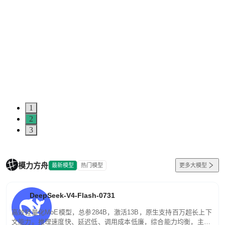
1
2
3
模力方舟
最新模型
热门模型
更多大模型
DeepSeek-V4-Flash-0731
高效轻量化MoE模型，总参284B，激活13B，原生支持百万超长上下
文能力。推理速度快、延迟低、调用成本低廉，综合能力均衡，主打