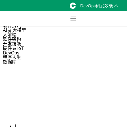
DevOps研发效能
综合
开源资讯
软件资讯
AI & 大模型
大前端
软件架构
开发技能
硬件 & IoT
DevOps
程序人生
数据库
1