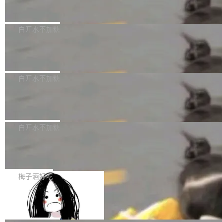
但必须满足五个条件：预先安排、非关键、高质
Docker 29.7.2 发布
epSeek）获配93.3399万股，按150.8元/股发行
量、充分测试、充分审查，并且必须披露。LLM
价格计算，认购金额约1.41亿元，股份锁定期为
Docker 29.7.2 现已发布，具体更新内容如下：
不得生成涉及安全性的关键变更，除非作者本身
36个月。 公告显示，本次宇树科技战略配售对
Bug fixes and enhancements 修复多次传递同
白开水不加糖
就是领域专家。即使如此，政策也"强烈不建
象主要包括长期投资机构、与公司业务具有战略
一环境变量时，docker service create和docker
议"这么做。 对于不披露的情况，审核者可以直
合作关系或长期合作愿景的大型企业、科创板保
Apache Fluss 毕业成为顶级项目
service update会发生 panic 的问题。docker/cl
接关闭 PR，无需解释。 政策作者 Jynn Ne...
荐人跟投子公司，以及公司高级管理人员和核心
i#7145 修复了 Docker Engine 29.7.0 中引入的
今年 7 月，Apache Fluss 的毕业提案在 Apach
员工参与设立的专项资产管理计划。其中，Dee
一个回归问题，该问题导致拉取镜像时会拒绝包
e 孵化器项目管理委员会（IPMC）投票中获得
白开水不加糖
pSeek作为与宇树科技具备战略合作关系的企
含绝对 hardlink 目标的镜像（此类镜像由某些镜
全票通过，随后获 Apache 软件基金会董事会批
业，获配股份数量占本次发行数量的2.31%。 除
像构建工具生成）。moby/moby#53305 修复了
马斯克 AI 百科项目 Grokipedia 被曝数
准。今天，Apache 软件基金会正式宣布 Apach
DeepSeek外，腾讯旗下上海启善投资有限公司
月未更新
Docker Engine 29.7.0 中引入的一个回归问
e Fluss 孵化毕业，成为 Apache 顶级项目（TL
埃隆·马斯克推出的AI百科项目 Grokipedia 被曝
获配9...
题，该问题可能导致在旧版 Linux 内核...
P）！这一里程碑不仅标志着 Fluss 迈入新的发
长期停止内容更新，未能实现其作为“AI版维基百
白开水不加糖
展阶段，也将进一步推动流式存储、实时湖仓与
科”替代品的目标。 据 Lawfare 最新调查，自今
AI 数据基础加速融合，为实时数据基础设施的发
Solon I18n：三种解析器，零样板代码
年4月以来，Grokipedia 页面更新功能基本停
展开启新的篇章。
滞，过去三个月内没有任何条目完成更新，用户
如果你在 Spring Boot 里做过国际化，流程大概
提交的编辑请求也长期处于待处理状态。 Groki
是这样的：配 MessageSource 的 Bean、写 R
梅子酒好吃
pedia 于去年底上线，定位为由人工智能生成内
eloadableResourceBundleMessageSource、
Apache Doris 4.1 全面增强 Iceberg：
容的百科平台，被马斯克视为传统众包百科网站
声明 LocaleResolver、注册 LocaleChangeInt
支持 UPDATE、MERGE INTO 与 Iceb
维基百科的替代方案。Lawfare 调查发现，无论
erceptor…五六步之后才能看到第一行翻译文
Apache Doris 4.1 要补齐的，正是缺失的那一
erg V3
热门页面还是低关注度页面，均未出现近期更