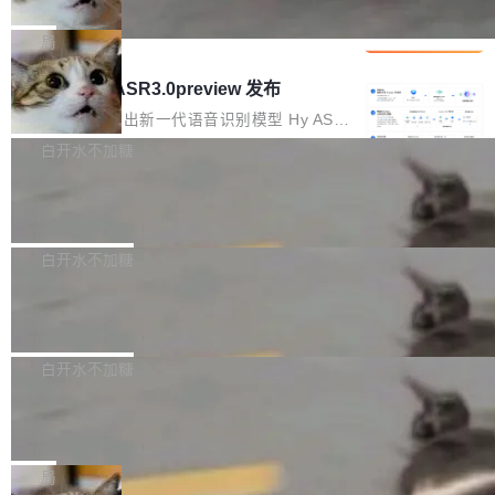
che 量化 + 权重压缩，吞吐量提升 4
代码检索手段（如关键词匹配、目录遍历）仅能
短剧部门，有互联网大厂背景。在公司内部架构
Kimi 和 GLM 是当前最强的大模型系列之一，但
1%，成本降 30%
在语法层面完成文本定位，难以触及代码的语义
调整期间，部门三次通知全员将数据从A集群迁
它们有一个共同的问题：太吃显存了。月之暗面
局
内涵与结构关联，导致开发者使用代码智能体在
移到B集群，王某都回复了"收到"。 他没有迁移
的 Kimi K 系列和智谱的 GLM 都是长上下文、M
理解大规模代码仓时面临显著"代码仓理解"瓶
腾讯混元 Hy ASR3.0preview 发布
数据。2024年9月3日下午4点，他使用此前登录
oE 架构的大模型，好用到让人上瘾，但 GPU 显
颈。 代码仓深度理解服务（以下简称" CodeBas
的账号密码进入A集群，输入了一条被程序员圈
存永远不够用。 Cloudflare 的 Workers AI 团队
腾讯混元正式推出新一代语音识别模型 Hy ASR
e深度理解服务"）是华为云码道（CodeA...
称为"删库跑路"的命令——最高管理员权限、无
一直在跑这些模型的推理。他们在官方博客上发
3.0preview。基于最新一代大语言模型 Hy3 的
白开水不加糖
需确认、强制递归删除。17个小时后，运维人员
了一篇技术文章，详细拆解了三种让大模型在 G
语言理解能力，以及融合了高精度语音识别与深
发现异常并中止进程时，89TB数据已经没了。
Pale Moon 34.3.2 发布，苍月浏览器
PU 上跑得更省、更快的技术手段——KV cache
度语义理解能力，实现了语音识别能力的全面升
删掉的是AI游戏部门的全部开发文件，包括公司
量化、模型权重压缩、以及共享 KV cache 的完
级。 根据介绍，Hy ASR3.0preview 目标在于：
Pale Moon 34.3.2 现已发布，这是一个安全更
自研的多个文生3D和...
整性保护。效果是：吞吐量提升 41%，每 token
让语音识别不再只是听清，而是真正听懂。通过
新和少量网页兼容性修复版本。 Changes/fixe
白开水不加糖
成本降低 30%，精度不变。 FP8 省的不仅是显
先理解你的语境和意图，再把准确的文字直接给
s： 实现了URL.Parse()便捷功能 对浏览器内部
存 KV cache 是推理时最吃显...
到你。从“逐字转写、单点优化”演进为“理解语
PostgreSQL 18/19 新特性深度解读
函数添加了多项边界检查，以避免潜在的越界访
境、兼容场景、一键直出”。 Hy ASR 3.0 previe
问、下溢和溢出。（DiD） 修复了加载和解析内
演讲者分享了一个有趣的实践：面对 PG 18 已
w 不要求标准普通话，方言识别覆盖粤语、吴语
容提供的字体时出现的几个问题 为避免音频加
发布的 Release Notes，他利用 AI 工具（如 Co
白开水不加糖
等 10 大方言片区和 20 余个二级小片区。在开
载、处理和播放过程中可能出现的一系列错误，
pilot）对数千条 commit 日志进行自动分析，先
源评测集中，Hy ASR 3.0 preview 在多语种的
对音频采样频率设定了下限 采样率低于 8kHz
慕尼黑市政府为全职开源项目维护者提
让模型总结出三十余条潜在特性，再逐条要求生
WER（...
供资助
（通常被认为是 "telephone"/"walkie-talkie" 音
成详细解释和代码校验，最终筛选出对用户体感
"在过去大约 10 年的大部分时间里，libexpat 的
质的最低采样率）的音频格式将被拒绝 修复了 C
最强的若干项。对于尚未正式发版的 PG 19，则
维护工作一直与我的日常工作、家务、社交生活
局
SS 圆角虚线样式中可能存在的问题 如果表单中