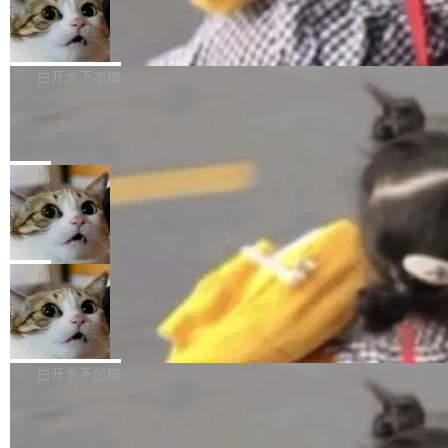
型。谁在开源赛道上领先，...
简单：开发者工具必须开源。 理由不是传统的自
商汤 SenseNova U1.5-Lite-Preview
i）在 X 上发帖： 「如果你是 Agent Harness 相
开源
由软件情怀，而是一个跟 AI agent 直接相关的
关开源项目的开发者，希望参加 DeepSeek Har
商汤科技宣布面向社区开源轻量级统一多模态模
技术判断。 两行 prompt 就能个性化任何软件 C
ness 的内测，可以回复或私信联系我。请附上
型的预览版本 SenseNova U1.5-Lite-Preview。
白开水不加糖
rawshaw 给出了两个 prompt。 第一个： "下载
GitHub id 以及开源代表作。」 DeepSeek 曾在
公告称，SenseNova U1.5-Lite-Preview并非简
某个软件的源码，在本地构建。修改 agent ...
官方招聘信息中写过一条简洁有力的公式：Mod
Ubuntu 将核心系统包从 deb 转成了 s
单的模型规模升级，而是基于 SenseNova U1
nap
el + Harness = Agent。模型负责理解和推理，
的一次系统性迭代，不仅在同一架构中贯通视觉
Ubuntu 正在把又一个核心系统包从 deb 转为 s
Harness 负责把能力落到真实环境中——调用工
理解、推理、生成与编辑，还仅以 8B-MoT 的轻
nap。这次是 hwctl——一个用来检查 Ubuntu
局
具、读写文件、管理上下文、处理错误、完成闭
量大小，将能力推进到4K、更精细的真实质感、
硬件认证状态的命令行工具。 Canonical 工程师
环。崔添翼招人的标...
更复杂的视觉控制和可持续迭代编辑。 相比 U
Dario Amodei 担心新人来 Anthropic
Alan Griffiths 在邮件列表中说得很直白：「hwc
只为金钱，不为使命
1，U1.5-Lite-Preview 在以下方向上带来了显著
tl 是一个 Ubuntu 专有的包，它和它的依赖项都
顶级 AI 研究员在两家公司之间来回跳，中间只
提升： 原生支持4K图像生成； 更精细的局部纹
是 Ubuntu 专有的，不会用在其他发行版上。」
隔了几天。 Lilian Weng 上周刚宣布因健康原因
局
理、细节与真实世界质感； 更准确的中英文文字
所以 deb 版本的受众实际上为零。既然只有 Ub
离开 Thinking Machines Lab，说自己作为联合
生成与复杂版式组织； 更稳定的图...
untu 用户在用，那用 snap 打包就没什么可纠结
FFmpeg 9.0 发布
创始人的角色「太累了」。几天后，The Inform
的。 从 deb 到 snap 的迁移路径 hwctl 是 rust-
ation 就曝出她将重回 OpenAI，负责递归自我
FFmpeg 9.0 现已发布，包含多项改进。官方更
hwlib 硬件 API 库的一部分，命令行工具负责查
改进方向的研究。她是 Thinking Machines 过
新日志列出的 9.0 版本主要更新内容如下： 扩
白开水不加糖
询 Ubuntu 的硬件认证数据库。...
去一年内第四个离开的联合创始人。 这家由前
展 AMF 色彩转换器 (vf_vpp_amf) 的 HDR 功能
OpenAI CTO Mira Murati 创立的公司，连创始
DeepSeek V4 Flash 单日消耗 8 万亿 t
MP4 muxer 中支持 LCEVC 音轨复用 Playdate
okens 登顶热搜
团队都留不住。 但 Thinking Machines 不是唯
视频编码器和多路复用器 添加 v360_vulkan filt
8 万亿 tokens。一天。一家公司的消耗。 Open