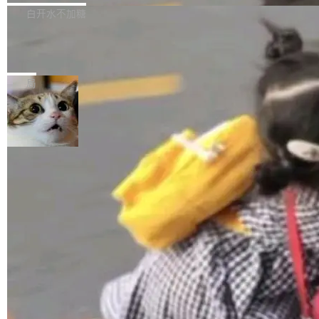
正，才能成为机器能理解的高质量数据。医学影
理工具。它可以查看，转换，编辑和分类所有主
白开水不加糖
像AI落地最昂贵的环节，不是算法，是专业医生
流格式的电子书。Calibre 是个跨平台软件，可
的时间。 张医生是某三甲医院放射科副主任医
SwiftUI 问世七年了，为什么开发者还
以在 Linux、Windows 和 macOS 上运行。 Cal
师，牵头一项腹部肌肉影像课题。他需要在数百
在骂它？
ibre 9.12 现已正式发布，此次更新内容如下：
Yakov Manshin 发了一期长达 40 分钟的 YouT
张CT影像上完成像素级精细分割，让系统"...
新功能 macOS：在 Connect/Share 按钮中添加
ube 视频，标题是"SwiftUI 七年后：一个平庸的
局
通过 AirDop 共享书籍的功能 Content server：
故事"。视频核心观点很简单：SwiftUI 发布七年
支持可向服务器后端添加新端点的插件 Edit boo
了，仍然像一个永久公测版。 Manshin 从数据
k：Compress images：添加将 GIF 图像转换为
流、布局系统、API 稳定性、性能、跨平台五个
加载更多
JPEG/WebP 的选项 ToC Editor：添加一个按
维度逐一批判了 SwiftUI。最让人印象深刻的一
钮，用于对目录中的条目进...
个论据是：苹果官方的 SwiftUI 教程项目 Land
marks，用最新 Xcode 在最新 macOS 上构建
运行，出来的效果是坏的——侧边栏按钮大小不
一，界面错位。他说这个问题"两年前就发现了，
至今没变"。 数据流方面，Manshin 指出 SwiftU
I 的属性包装器演进史...