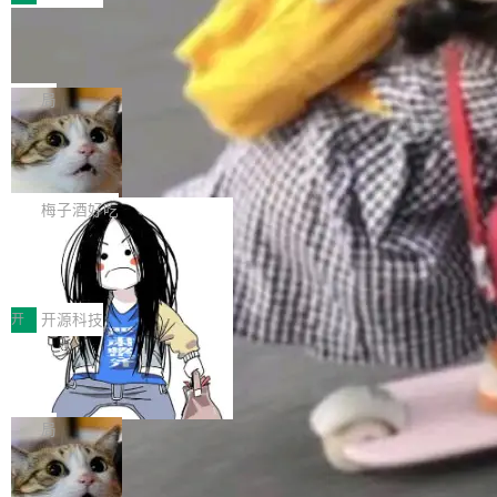
件。 腾讯网平团队在UCL-MPComm中实现了一
型或企业内部部署模型提升研发效率。但随着 AI
各领域的应用成果，覆盖技术底座、行业赋能、
个独立于业务线程的全局通信引擎（Engine），
Coding 从个人辅助工具逐步走向团队级、组织
Jeff Dean 离开 Google：一个时代的结
产品应用、支撑保障、专题等五大方向。深信服
并实...
束，一个实验室的开始
级应用，企业在规模化落地过程中，对安全性、
AI算力网关（AI创新平台）成功入选！ 随着各行
Google 员工编号 20。MapReduce 作者之一。
可控性和代码质量提出了更高要求。 首先是数据
各业的Agent走向规模化建设，算力构成形态逐
Bigtable 作者之一。TensorFlow 的作者之一。
局
安全与合规要求。对于大多数普通研发场景，公
渐丰富，用户关注的重点也在发生变化：不只是
Gemini 的架构师。Google 首席科学家。 Jeff D
有云模型能够满足快速试用和效率提升的需求。
让AI用起来，还要进一步看清混合算力时代下，
🔥 SolonCode v2026.8.4 发布：界面
ean 在 Google 工作了 27 年后，宣布离职。 他
但对于金融、能源、医疗等对数据安全要求较...
字体可调、22 种语言、记忆搜索增强
Token花在哪里、算力是否被充分利用，以及持
不是一个人走。一同离开的还有 Sanjay Ghema
打开终端就能上岗的全中文编码智能体，这一轮
续增长的AI成本该如何优化。 深信服AI算力网关
wat（Google 员工编号 23，Jeff Dean 二十多
把「看得清、用母语、记得住」三件事一次补
梅子酒好吃
正是围绕这些实际问题，从Token治理和成本治
年的编程搭档，MapReduce 和 Bigtable 的共同
齐。 SolonCode 是什么 SolonCode 是杭州无
理两个方面，让用户的每一份算力都看得清、管
作者）、Quoc Le（Google 大脑核心成员，Se
让“代码语义理解”深度释放AI Coding
耳科技研发的企业级终端编码智能体——一位全
得住、用得稳、省得下、更安全！ 一、从现在开
价值潜能：华为云码道（CodeArts）
q2Seq 和 DocAI 的共同发明人）以及 Oriol Vin
中文驱动的数字员工，自主理解需求、规划步
一、代码仓深度理解技术的作用与价值 在软件工
始，Token使用一目...
代码仓技术解析
yals（Gemini 联合负责人，AlphaSta...
骤、编写代码。不挑模型、不挑平台，curl 一行
程实践中，代码仓是企业核心知识资产的主要载
开
开源科技
装完即用。 开源地址：Gitee · GitCode · GitHu
体。企业级代码仓库通常包含数十万乃至数百万
b 安装 支持 Java 8+（8~26）、macOS / Linu
一条“删库”命令跑 17 小时，算法工程
个文件，其规模远超单次模型调用可承载的上下
师删光 89TB 数据只为干私活
x / Windows / Harmony PC。 # macOS / Linu
文窗口。随着项目规模的持续扩张与代码历史的
最高人民检察院8月4日公布了一起案件：北京一
x / Harmony PC curl -fsSL https://solon.noea
不断累积，代码仓中的模块关系、接口契约、业
名90后算法工程师王某，为了给自己接的私活腾
局
r.org/solon...
务逻辑等关键信息往往分散于数十乃至数百个文
服务器空间，删光了公司AI游戏部门的全部核心
件之中，形成高度复杂的知识关联网络。传统的
Cloudflare 分享推理优化实践：KV ca
数据。 王某2024年1月入职东城区某科技公司AI