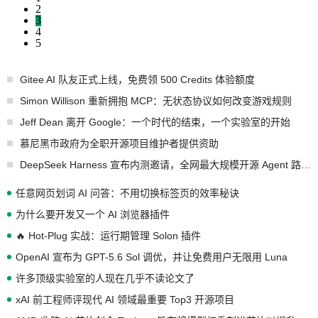
2
3
4
5
Gitee AI 队友正式上线，免费领 500 Credits 体验额度
Simon Willison 重新拥抱 MCP：无状态协议如何改变游戏规则
Jeff Dean 离开 Google：一个时代的结束，一个实验室的开始
慕尼黑市政府为全职开源项目维护者提供资助
DeepSeek Harness 宣布内测邀请，全网最大规模开源 Agent 路演现场诞生
任意网页划词 AI 问答：不用切换标签页的效率秘诀
为什么要开发又一个 AI 浏览器插件
🔥 Hot-Plug 实战：运行期管理 Solon 插件
OpenAI 宣布为 GPT-5.6 Sol 调优，并让免费用户无限用 Luna
许多顶级实验室的人现在几乎不读论文了
xAI 前工程师评现代 AI 领域最重要 Top3 开源项目