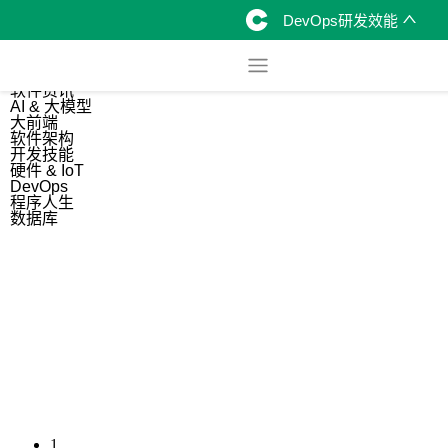
DevOps研发效能
综合
开源资讯
软件资讯
AI & 大模型
大前端
软件架构
开发技能
硬件 & IoT
DevOps
程序人生
数据库
1