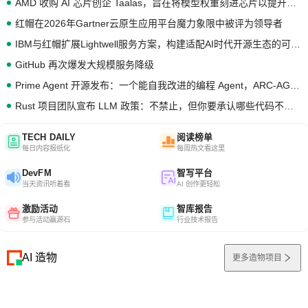
AMD 收购 AI 芯片创企 Taalas，旨在将模型权重刻进芯片以提升推理性能
红帽在2026年Gartner云原生应用平台魔力象限中被评为领导者
IBM与红帽扩展Lightwell服务方案，构建适配AI时代开源生态的可信基础设施
GitHub 再次爆发大规模服务降级
Prime Agent 开源发布：一个能自我改进的编程 Agent，ARC-AGI 3 超越人类专家基线
Rust 项目团队宣布 LLM 政策：不禁止，但你要承认哪些代码不是你写的
TECH DAILY
阅读榜单
每日内容报纸化
每周热文看这里
DevFM
智写平台
当天资讯听着看
AI 创作更轻松
激励活动
智库报告
参与活动赢源石
行业技术报告
AI 造物
更多造物项目