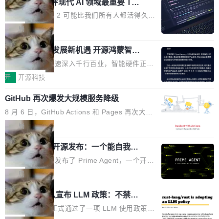
业化营销服务的需求从未如此迫切。 但市场扩容
xAI 前工程师评现代 AI 领域最重要 Top
n 这条推文引发了广泛讨论。他不是在说风凉
巧机身有效提升市面主流标准A...
3 开源项目
的同时,服务商的竞争逻辑正在改变。2026年Top
话，他是说出了一个圈内人尽皆知但很少公开捅
Flash Attention 2 可能比我们所有人都活得久。
Agency年度合辑的观察指出,“产品”这个离消费
破的事实。 Jordan 随后补充了一句软化声明：
这句话不是来自某个技术博客，而是出自 Hieu
局
者最近的载体,在整个品牌营销层面的权重显著变
「我不认为这些会议上大部分论文都在过度宣传
Pham 的一条推文。Hieu Pham 是谁？他是 xAI
高了。全域营销服务商的竞争正在从规模转向深
或造假。问题是，作为读者，如果你筛选出那些
共商智能硬件发展新机遇 开源鸿蒙智能
的早期工程师之一，在 Grok 训练基础设施团队
度,案例厚度、全域覆盖、多线协同...
硬件开发者日杭州站即将举行
看起来最令人兴奋的论文，那它们大部分都是过
工作过。近日他在 X 上发了一条帖子，列出了他
随着万物智联加速深入千行百业，智能硬件正从
度宣传的。」 这才是真正的痛点。不是所有论文
认为现代 AI 领域最重要的三个开源项目。 第一
单点设备迈向智能化、网联化、协同化发展。作
开
开源科技
都有问题，是最吸引眼球的那批论文最有问题。
个名字毫无悬念：Flash Attention 2。 Hieu 的
为面向全场景、跨终端的分布式操作系统，开源
他引用的帖子来自 Mathew Shen，一位 ICLR 2
理由很具体。FA 系列不需要解释，但 FA2 是他
GitHub 再次爆发大规模服务降级
鸿蒙通过统一技术底座和分布式能力，为不同类
026 的读者：「看了篇 ...
认为最重要的一个——复杂度恰到好处，刚好能
型智能设备的开发、连接与互联提供关键支撑，
8 月 6 日，GitHub Actions 和 Pages 再次大规
驱动你去学 CuTe，但还没被那些"邪恶的" Hopp
也为产业链企业探索产品创新与商业增长打开新
模服务降级，Actions 完全不可用超过 5 小时，
局
er++ 优化所淹没，足够容易修改和适配。 更关
的空间。 8月14日，开源鸿蒙智能硬件开发者日
webhook 停发，连自托管 runner 也因调度层故
键的是 FA2 的持久性...
（OHDD：OpenHarmony Hardware Develope
Prime Agent 开源发布：一个能自我改
障无法工作。Pages、Copilot code review、C
进的编程 Agent，ARC-AGI 3 超越人类
r Day）将在杭州启航。活动面向智能硬件产业
opilot coding agent 全部受影响。从检测到完全
Prime Intellect 发布了 Prime Agent，一个开源
专家基线
链企业和开发者，邀请行业专家与资深技术顾
恢复，大约 12 小时。 这是 2026 年 8 月的第六
的编程 Agent Harness，核心设计围绕两个抽
局
问，围绕开源鸿蒙技术能力、设备适配、芯片适
起事故，其中四起与 AI/Copilot 服务相关。 Git
象：Recursive Language Model（RLM）和 C
配、功耗与稳定性调优、兼容性测评及统一互联
Rust 项目团队宣布 LLM 政策：不禁
Hub 员工 kdaigle 在 HN 讨论中贴出了一组数
ontinual Harness。在 ARC-AGI 3 基准测试
等内容展开系统讲解和实战交流，帮助企业进一
止，但你要承认哪些代码不是你写的
据：2025 年全年 10 亿次 commit。现在，每周
上，Prime Agent + Opus 5 的组合达到了 95.
Rust 语言项目正式通过了一项 LLM 使用政策，
步了解开源鸿蒙在智能...
2.75 亿次，全年预计 140 亿次。GitHub...