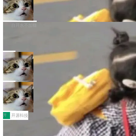
通过拉取过去一年内（从 PG 18 Beta1 时间点
和休闲娱乐竞争时间。" 这是 libexpat 维护者 S
的图像元素不在同一个子树中，则它们将不再关
至今）的所有 commit，同样交由 AI 分析提炼。
Firefox 153.0.3 发布
ebastian Pipping 写在博客里的话。8 月 4 日，
联 加...
经过人工复核，准确度令人满意。这一方法也为
他宣布了一个新消息：从 2026 年 8 月 1 日起，
Firefox 153.0.3 现已发布，具体更新内容如
社区爱好者提供了高效跟踪新版本的思路。
他可以全职维护 libexpat 了，最长 6 个月。发
下： New Smart Window 包含多项增强功能：
白开水不加糖
工资的是慕尼黑市政府。 libexpat 是一个 C99
<ul> <li>现在建议列表会显示更多结果，方便用
编写的流式 XML 解析器，MIT 许可证。和 libx
Cloudflare Computer 开源：你的 Age
户查找历史记录和切换到已打开的标签页。（<a
nt 需要一台电脑，而不是一个容器
ml2 一样，它是世界上使用最广泛的 XML 解析
href="https://bugzilla.mozilla.org/show_bug.c
Cloudflare 开源了名为 @cloudflare/computer
库之一。你的操作系统、浏览器、无数的基础设
gi?id=2019042">Bug&nbsp;2019042</a>）</l
的 npm 包。项目的核心论点是：容器不适合 Ag
局
施软件，很可能都在用它。而过去十年，维护它
i> <li>现在，助手可以直接使用 Exa 的网络搜索
ent 计算。真正适合的，是 Isolate。 Cloudflare
的人一直在用业余...
结果回答问题，而无需将问题转交给搜索引擎。
OpenAI 公开邮件和聊天记录回应苹果
工程师在这件事上没什么可谦虚的——他们用 W
诉讼，称“Apple is getting this wron
（<a href="https://bugzilla.mozilla.org/show_
orkers 跑了十年 Isolate。用 CEO Matthew Pri
上个月，苹果一纸诉状把 OpenAI 告上法庭，指
g”
bug.cgi?id=204...
nce 的话说：「我们一生都在用 Isolate 运行代
控其挖角苹果前员工并窃取商业秘密。苹果的诉
局
码，而 AI Agent 不需要容器，它们需要的是 Iso
状把 OpenAI 描述成一个系统性地从前东家挖
late。」 容器为什么不合适 容器的问题在于启动
HUAWEI MatePad Edge上架WorkBu
人、套取机密信息的对手。 OpenAI 没发律师
ddy鸿蒙PC版，说话就能干活的AI办公
和销毁都太重了。一个 Agent 要执行的任务可能
函，也没选择庭外沉默。它在官网贴了一篇博
全能AI工作台WorkBuddy鸿蒙PC版上架HUAWE
搭子
只需要几毫秒的 CPU 时间，但容器从冷启动到
文，标题只有六个字：Apple is getting this wro
I MatePad Edge应用市场，直接下载即可使
开
开源科技
就绪要花数秒。如果未来有十...
ng。 然后，它把邮件往来和 iMessage 聊天记
用，与鸿蒙电脑上的体验一致。值得一提的是，
录全贴了出来。 他发错人了 苹果外部律师 Gabr
FFmpeg 9.0 发布：代号“Lei”，以此纪
这是目前市面上唯一支持平板接入WorkBuddy P
念中国开发者雷霄骅
iel Gross 来自 Weil 律所，2 月 23 日下午 5:53