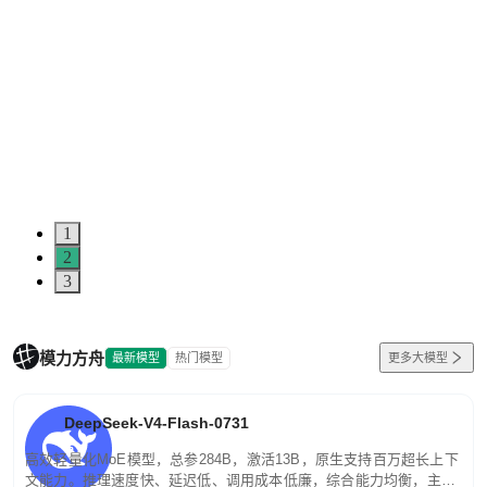
1
2
3
模力方舟
最新模型
热门模型
更多大模型
DeepSeek-V4-Flash-0731
高效轻量化MoE模型，总参284B，激活13B，原生支持百万超长上下
文能力。推理速度快、延迟低、调用成本低廉，综合能力均衡，主打