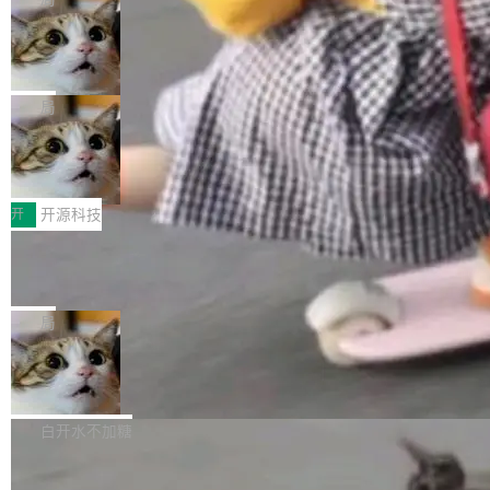
现实 过去两年，CIO们的焦虑清单上多了两项：
设置，如果用布尔值 + 可空字段来表示——bool
个"AI 知识库 + 聊天机器人"——每个大厂都在
一是如何让大模型和智能体应用安全地从PoC走
ean 表示是否可切换，nullable 的默认模式、浅
Deno 团队开源 Celld，可自托管的分
做，没什么新鲜的。 但 Kenton Varda 在 Twitte
向生产，二是如何让测试团队跟得上AI应用...
布式 Durable Objects
色方案、深色方案——会产生大量无意义的组
r 上把事情说清楚了： 今天我们发布了 Cloudfla
Ryan Dahl 领导的 Deno 团队推出了最新开源项
合。方案缺了、配置冲突了、全 null 了。要知道
re OS，一个带连接器的聊天机器人，跟其他所
目 Celld，一个能在自己机器上运行 Cloudflare
局
哪些组合有效，作者说，你得靠"文档、校验、或
有科技公司做的一样。只不过，实际上它不一
Workers 和 Durable Objects 的守护进程。 设
者部落知识"。 换个写法。Rust 的 enum，两个
样。这是 Sandstorm.io 的重制版，我十年前的
鲁大师7月新机性能/流畅/AI榜：vivo夺
计思路很直接：每个对象是一个独立的 SQLite
变体：Switchable...
性能、流畅双第一，三星Galaxy Z系列
那个创业公司。不同的是，这次它构建在 Cloudf
数据库，按名称寻址，复制到你自己的 S3 兼容
2026年7月的手机市场，由于存储等硬件成本暴
新折叠缺席
lare Workers 上——我花了九年时间搭建的平台
存储库里。节点之间只通过这个存储库协调——
增，手机厂商的日子也不好过啊，新机速度明显
开
开源科技
——并且深度集成了 AI。这基本上是我十年秘密
没有控制平面，没有共识协议。每个对象自带一
放缓，因此硝烟味淡了许多。新机参数规格除开
计划的顶峰。 十年前，Ken...
个小型数据库，应用天然按分片构建，单个数据
Zed 推出 DeltaDB，一个记录 commit
高价的三星折叠（三星Galaxy Z Fold8 Ultra / Z
之间所有操作的版本控制系统
库的竞争和爆炸半径问题在设计层面就被消除
Fold8 / Z Flip8）外，其余要么是中低端机器，
Zed 编辑器团队发布了新项目——DeltaDB，一
了。 闲置的 cell 会休眠到几乎不占资源。当 cel
例如iQOO Z11i、REDMI Note 17、REDMI No
个在 git commit 之间记录每一次编辑操作的版
局
l 迁移或唤醒时，新宿主从 S3 恢复 SQLite 数据
te 17 Pro、OPPO K15，要么是vivo X300 E这
本控制系统。目前处于 Early Access 阶段。 De
库继续执行。存储库是持久化的唯一真相...
样的次旗舰。 Galaxy Z Fold8 Ultra / Z Fold8 /
SpaceXAI 单季资本开支达 183 亿美元
ltaDB 的核心思路直接写在 landing page 最显
Z Flip8三款折叠屏新机均在7月22日发布，且全
眼的位置：「Software is made between com
根据风险投资人Tomer Tunguz 博客（VC 分
部搭载骁龙8 Elite Gen5 for Galaxy，它们本该
mits」——软件是在 commit 之间写出来的。git
析）披露的最新分析与第二季度业绩报告，Spac
白开水不加糖
是7月性...
只记录了你提交的最终状态，但真正的工作过程
eXAI在上个季度的总资本支出飙升至183.7亿美
——打字、删改、试错、agent 对话——都在 co
Meta 发布终端编程 Agent“Muse Cod
元。其中，绝大部分资金被直接用于 AI 领域，