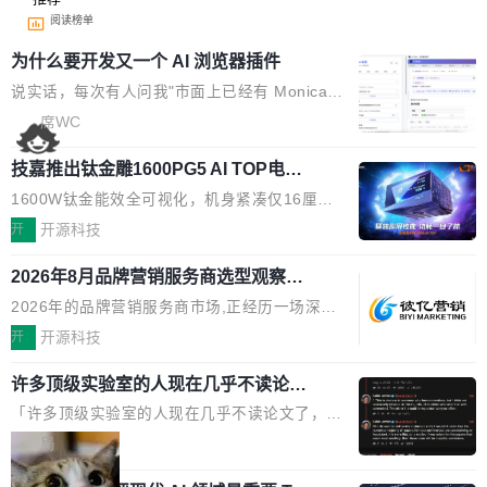
阅读榜单
为什么要开发又一个 AI 浏览器插件
说实话，每次有人问我"市面上已经有 Monica、
Sider、Copilot for Chrome 这些 AI 浏览器插件
席WC
了，你为什么还要再做一个"，我都觉得这个问题
技嘉推出钛金雕1600PG5 AI TOP电
问得好。 因为我自己也是从用户变成开发者的。
源：为发烧级主机与本地AI算力打造旗
现有产品的天花板 我用过不少 AI 浏览器插件。
1600W钛金能效全可视化，机身紧凑仅16厘米
舰供电方案
刚开始觉得都挺好——选中一段文字，弹出解
继2026台北电脑展首度亮相后，技嘉科技近日正
开
开源科技
释；写邮件时帮你润色；看英文网页给你翻译摘
式发布钛金雕1600PG5 AI TOP电源。这款高端
要。但用久了你会发现，它们本质上都是同一类
2026年8月品牌营销服务商选型观察：
电源专为发烧级DIY主机与本地AI算力平台打
从流量思维到品牌资产思维的范式转移
东西：一个带网页上下文的聊天框。 它们能读取
造，整机长度仅16厘米，提供1600W额定功率
2026年的品牌营销服务商市场,正经历一场深刻
页面的文本，然后把文本丢给大模型，再返回一
与80PLUS钛金能效；支持ATX 3.1与PCIe 5.1
的价值重构。全球全案品牌代理机构市场从2025
开
开源科技
段回答。仅此而已。 这当然有用，但总觉得差点
规范，结合服务器级元件、完善供电线材与内置
年的83.1亿美元增长至2026年的86.6亿美元,年
意思。比如我在一个后台管理系统里，需要填50
实时LCD监控屏，可充分满足当下高阶PC主机
许多顶级实验室的人现在几乎不读论文
复合增长率达5.44%,预计2032年将突破120亿美
个表单字段，每个字段还有联动逻辑；比如我
了
的严苛使用需求。 澎湃功率，紧凑机身 钛金雕1
元。数字广告与公共关系相关服务市场更是从20
「许多顶级实验室的人现在几乎不读论文了，而
想...
600PG5 AI TOP具备强悍输出功率，同时实现
25年的8463亿美元扩张至2026年的8763亿美
且他们认为 ICLR/ICML/NeurIPS 充斥着大量过
局
机身尺寸大幅精简。整机长度仅16厘米，属于同
元。数字的背后是一个清晰的事实——品牌对专
度宣传和欺诈。」 OpenAI 研究员 Keller Jorda
功率段机身尺寸十分紧凑的1600W电源产品。小