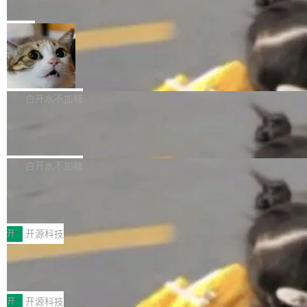
e” 和 Muse Spark 1.2 模型
mmit 之间的空隙里丢失了。 DeltaDB 要做的就
金额高达158.3亿美元，这一单项投入已经逼近
Meta 今天发布了两款 AI 产品：Muse Code，
是把这段空隙补上。 回退到任何一次编辑：Delt
微软同期总资本开支的四成。 与亚马逊、Alpha
一个在终端里运行的编程 agent；Muse Spark
局
aDB 捕获 commit 之间的每一次操作，...
bet、微软以及 Meta 等传统科技巨头相比，Spa
1.2，驱动这个 agent 的新模型。一句话概括：
ceXAI的资金消耗速度尤为引人瞩目。然而，支
美团开源 LoHoSearch，用知识图谱校
你可以用 curl -fsSL https://dev.meta.ai/install.
准 AI 能力认知
撑庞大支出的资金来源却呈现出截然不同的面
sh | bash 安装一个能在大项目里自动规划、写
机器出题的前提，是让机器拥有全局视野。整个
貌。数据显示，微软和 Meta 主要依托充沛的经
代码、验证结果的 AI 终端工具。 据介绍，Muse
构建流程可以分为四个环节：建图 → 控制难度
白开水不加糖
营现金流来覆盖资本开支，其资本支出覆盖率分
Code 是 Meta 的编程 agent 产品。它和市场上
→ 质量把关 → 数据概览。
别达到155% 和106%;而SpaceXAI的经营现金
腾讯开源 UCL-MPComm 通信库
已有的终端编程 agent 在设计理念上有几个明显
流仅能覆盖资本开支的12...
的差异点。 异步后台 agent：Muse Code 有一
腾讯网平团队宣布开源了 UCL-MPComm 通信
个主 agent 循环，外加一组后台 agent。这些后
库，并将作为transport接入Mooncake TENT。
白开水不加糖
台 agent...
该通信库针对AI Memory池化场景的数据传输需
CoStrict入选工信部2025人工智能应用
求进行了深度优化，能够实现数据中心内大规模
典型案例
计算节点间多种内存类型的高性能通信。 UCL-
近日，工信部科技司公示《2025人工智能应用典
MPComm将作为一种传输引擎接入Mooncake T
型案例入选名单》，深信服“面向企业研发场景的
开
开源科技
ENT，实现零拷贝传输性能提升30%、非零拷贝
开源 AI 编程平台 CoStrict 应用”凭借卓越的技术
传输性能最高提升5倍。UCL-MPComm底层基
深信服AI算力网关入选工信部人工智能
创新与落地成效成功入选。 全链路私有化部署，
应用典型案例！
于自研UCL-Engine通信引擎，后续腾讯网平将
助力企业AI研发安全落地 当前，越来越多企业已
前不久，工业和信息化部正式发布《2025年人工
持续开源更多基于UCL-Engine的高性能通信组
经开始引入 AI Coding 工具，通过调用公有云模
智能应用典型案例名单》，集中展示人工智能在
开
开源科技