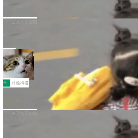
6的终端设备已突破7000万台，注册开发者数量
zen 9000/8000/7000系列处理器，并针对X3D
Dgraph v25.4.0 发布，具有图形后端的
窗口推了又推。好到合进 main 分支的代码，我
已突破 1100 万。随着鸿蒙生态汇聚越来越多的
原生 GraphQL 数据库
处理器特性进行平台级优化。其搭载X3D鸡血模
们自己都没看完。 这事不是个例。GitLab 调研
Dgraph 是一个水平可扩展的分布式 GraphQL
高质量游戏...
式2.0，可根据不同使用场景释放处理器潜力，
过 1528 名开发者，85% 说 AI 把瓶颈从写代码
数据库，有一个图形后端。作为一个原生的 Gra
白开水不加糖
帮助玩家在游戏与高负载应用中获得更充分的性
转移到了审代码。 写代码有人替你干了。但审代
phQL 数据库，它严格控制数据在磁盘上的排列
能表现。 在核心规格方面，B850 AO...
码、把关发版这两道关，还得靠人肉扛。 V5.0
竹知了：一个零依赖的单文件 HTML，
方式，以优化查询性能和吞吐量，减少集群中的
把儿时竹蝉玩具搬进浏览器
想让 AI 一起盯。
磁盘寻道和网络调用。 Dgraph v25.4.0 现已发
竹知了（zhuzhiliao）是那种小时候路边摊上几
布，具体更新内容包括： feat(zero)：Zero 现
块钱的玩意儿——一根小竹签，一个竹筒，一头
局
支持 --security superflag（token=...;whitelist
系着涂了松香的线。甩起来，竹膜震动，发出“哇
=...），与 Alpha 版本的格式一致，并据此对其
30倍效率升级：解锁医学影像数据要素
——哇”的蝉鸣声。实物越来越难找了，有开发者
价值化的真实路径
管理 HTTP 端点进行授权。 <blockquote> <p>
把它做成了 Web 玩具，放在 zhuzhiliao.imsai.c
完成一例腹部CT影像标注，张医生过去需要约1
<span><strong>警告：</strong>&nbsp;Zero
c 上，并在 GitHub 开源。 玩法很简单：按住屏
20个小时。他必须在数百张连续影像上，一笔一
开
开源科技
的 admin ...
幕画圈，或者直接甩手机。页面会实时显示转速
笔勾画边界，一层一层识别肌肉组织。如今，使
（圈/秒），声音来自真实竹知了录音的 1.72 秒
Apache Dubbo-go v3.3.2 正式发布
用东软飞标医学影像标注平台，同样的工作缩短
采样，无缝循环。音频解码失败时，还有一套合
至4小时，效率提升30倍。 这组数字背后，改变
这个版本面向生产环境，重心在内核稳定性。我
成兜底——锯齿波振荡器模拟脉冲，并联带通共
的不只是速度，而是把医学影像转化为AI能力的
们彻底收敛了旧配置体系，扩展了 Triple 协议与
白开水不加糖
振峰模拟竹膜和筒腔共鸣。 技术细节上，物理引
路径真正打通了。 大型医院积累的影像数据规模
泛化调用能力，加强了应用级元数据和服务治
擎是绳系质点模型：重力、弹性绳（只拉不
庞大，但不能直接用于训练模型。器官、病灶和
Calibre 9.12 发布，功能强大的开源电
理，同时集中修了并发安全、资源泄漏和热路径
推）、空气阻力，1/240 秒定步长积...
子书工具
组织边界，必须由专业医生逐层识别、标记和校
性能问题。
Calibre 开源项目是 Calibre 官方出的电子书管