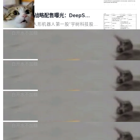
5% RHAE Best@1，超过了 ARC 报告的人类专
覆盖 rust-lang/rust 单一仓库的代码贡献。这不
局
家基线 95.4%。 不是又一个 coding agent 包装
是项目级别的官方立场，目前由五个团队采纳，
宇树科技 IPO 战略配售曝光：DeepSe
器 Prime Agent 的架构和市面上大多数 coding
但它可能是主流开源项目中关于 AI 辅助贡献最
ek 获配 93.3 万股，锁定 36 个月
agent 有本质区别。大多数 agent harness 的设
细致的一份规则。 政策的核心只有一句话：LLM
8月6日晚间，“人形机器人第一股”宇树科技股份
计是基于早期模型的能力—...
可以用来分析、提炼、审阅、建议，但不能用来
有限公司披露IPO发行价格及战略配售结果，杭
白开水不加糖
创作。 具体来说，LLM 生成的代码可以提交，
州深度求索人工智能基础技术研究有限公司（De
但必须满足五个条件：预先安排、非关键、高质
Docker 29.7.2 发布
epSeek）获配93.3399万股，按150.8元/股发行
量、充分测试、充分审查，并且必须披露。LLM
价格计算，认购金额约1.41亿元，股份锁定期为
Docker 29.7.2 现已发布，具体更新内容如下：
不得生成涉及安全性的关键变更，除非作者本身
36个月。 公告显示，本次宇树科技战略配售对
Bug fixes and enhancements 修复多次传递同
白开水不加糖
就是领域专家。即使如此，政策也"强烈不建
象主要包括长期投资机构、与公司业务具有战略
一环境变量时，docker service create和docker
议"这么做。 对于不披露的情况，审核者可以直
合作关系或长期合作愿景的大型企业、科创板保
Apache Fluss 毕业成为顶级项目
service update会发生 panic 的问题。docker/cl
接关闭 PR，无需解释。 政策作者 Jynn Ne...
荐人跟投子公司，以及公司高级管理人员和核心
i#7145 修复了 Docker Engine 29.7.0 中引入的
今年 7 月，Apache Fluss 的毕业提案在 Apach
员工参与设立的专项资产管理计划。其中，Dee
一个回归问题，该问题导致拉取镜像时会拒绝包
e 孵化器项目管理委员会（IPMC）投票中获得
白开水不加糖
pSeek作为与宇树科技具备战略合作关系的企
含绝对 hardlink 目标的镜像（此类镜像由某些镜
全票通过，随后获 Apache 软件基金会董事会批
业，获配股份数量占本次发行数量的2.31%。 除
像构建工具生成）。moby/moby#53305 修复了
马斯克 AI 百科项目 Grokipedia 被曝数
准。今天，Apache 软件基金会正式宣布 Apach
DeepSeek外，腾讯旗下上海启善投资有限公司
月未更新
Docker Engine 29.7.0 中引入的一个回归问
e Fluss 孵化毕业，成为 Apache 顶级项目（TL
埃隆·马斯克推出的AI百科项目 Grokipedia 被曝
获配9...
题，该问题可能导致在旧版 Linux 内核...
P）！这一里程碑不仅标志着 Fluss 迈入新的发
长期停止内容更新，未能实现其作为“AI版维基百
白开水不加糖
展阶段，也将进一步推动流式存储、实时湖仓与
科”替代品的目标。 据 Lawfare 最新调查，自今
AI 数据基础加速融合，为实时数据基础设施的发
Solon I18n：三种解析器，零样板代码
年4月以来，Grokipedia 页面更新功能基本停