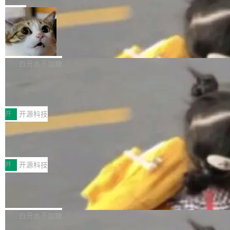
一在人才争夺战中失血的公司。六月，Google
er HE-AAC 960 解码 (DAB+) transpose_cuda
Code 在 X 上发帖：「DeepSeek Flash did 8T
局
连失两员大将：Noam Shazeer 去了 Op...
filter 添加 AMF Frame Rate Converter (vf_frc
tokens on August 1st. 5T of free usage + 3T
_amf) filter SMPTE 2094-50 元数据支持和直
NetBSD 11.0 正式发布
on OpenCode Go.」79.8 万次浏览，连带着 #
通 ProRes RAW VideoToolbox 硬件加速器 AP
DeepSeek一天消耗了8万亿# 上了微博热搜——
NetBSD 11.0 现已正式发布，这是 NetBSD 操
V ...
注意这是 OpenCode 一家的消耗。 OpenCode
作系统的第十八个主要版本。 自 NetBSD 10.1
白开水不加糖
是 Anomaly 出品的 AI 编程工具，套餐 10 美元/
以来的变化 更新亮点： 新增对 RISC-V 处理器
月。用户交了 10 美元，就能用 DeepSeek Flas
2026 ChinaJoy鸿蒙游戏增长臻享会举
架构的支持。NetBSD 11.0 是首个支持 64 位 R
办，鲸鸿动能系统呈现游戏行业解决方
h 随便写代码，按网友说法：「怎么使劲用也用
ISC-V 平台的稳定版本，涵盖一系列基于 StarFi
8月1日，2026 ChinaJoy期间，鸿蒙游戏增长臻
案
不完。」5T 来自免费额度，3T 来自 Go...
ve JH71XX 的设备，例如 VisionFive 2、PINE
享会在上海举办。鸿蒙生态的全场景智慧营销平
开
开源科技
64 STAR64，以及 QEMU。 增强了对 POSIX.1
台鲸鸿动能协同华为游戏中心，面向游戏行业开
-2024 和 C23 编程接口标准的兼容性。 compat
技嘉X3D系列再添新成员 B850 AORU
发者及生态伙伴，系统呈现了平台在游戏领域的
S ELITE X3D主板强化性能体验
_linux(8) 增强了对 Linux 系统调用的支持，包
完整能力版图——从IAP高价值用户的全周期经
面向AMD Ryzen X3D处理器玩家，技嘉X3D系
括 epoll（围绕 kqueue 实现）、POSIX 消息队
营、到IAA游戏的“买变一体”正循环、再到联运与
列主板阵容迎来新成员——B850 AORUS ELITE
开
开源科技
列、...
广告协同的全链路经营闭环，以及面向全球市场
X3D。作为面向主流高性能平台打造的全新主板
的出海增长布局。 华为终端云业务商业化销售负
Zadig v5.0 发布：AI 发布专员与 AI 审
产品，B850 AORUS ELITE X3D延续技嘉在X3
查专员上线
责人在开场致辞中表示，游戏开发者的核心诉求
D平台优化上的技术积累，旨在为游戏玩家带来
我们团队这几天最大的卡点不是 AI 写得不够
已不再是“多一个投放渠道”，而是一套能够持续
更稳定、更高效的装机选择。 B850 AORUS ELI
好，是 AI 写得太好了。 好到审查排期从两天的
白开水不加糖
驱动增长的体系。截至目前，搭载HarmonyOS
TE X3D基于AMD AM5平台打造，支持AMD Ry
活儿拖成了五天。PR 一堆起来没人敢合，发布