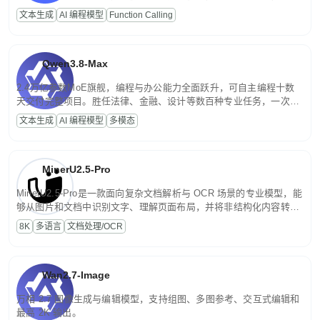
高并发、轻量化任务，适合日常对话、内容创作、基础 RAG、批量
文本生成
AI 编程模型
Function Calling
文案处理等普惠刚需场景。
Qwen3.8-Max
2.4万亿参数MoE旗舰，编程与办公能力全面跃升，可自主编程十数
天交付完整项目。胜任法律、金融、设计等数百种专业任务，一次对
话端到端交付生产级成果。原生视觉理解贯穿规划、执行与验证全流
文本生成
AI 编程模型
多模态
程，支持超长文档与长视频的深度语义解析。长程任务中自主规划与
闭环迭代，持续进化。
MinerU2.5-Pro
MinerU2.5-Pro是一款面向复杂文档解析与 OCR 场景的专业模型，能
够从图片和文档中识别文字、理解页面布局，并将非结构化内容转换
为便于存储、检索和二次处理的结构化结果。
8K
多语言
文档处理/OCR
Wan2.7-Image
万相 2.7 图像生成与编辑模型，支持组图、多图参考、交互式编辑和
最高 2K 输出。