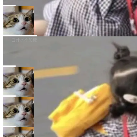
C版的产品，搭载“人机双写”重磅功能——你写
全球知名开源多媒体框架 FFmpeg 今天正式发
给 OpenAI 总法律顾问 Che Chang 发了封邮
你的，AI写AI的，同屏协作互不干扰。一句话让
布了 9.0 版本。这个版本除了带来新一代音视频
局
件，附了一封长信，要求 OpenAI 配合调查前苹
AI帮你干活，现在开启全新体验！ 温馨提示：
处理能力和硬件加速支持之外，还有一个特殊之
果员工带走机密信...
体验WorkBuddy鸿蒙PC版前，请将 HUAWEI M
亚马逊成本失控：AI 写代码烧掉 1215
处：FFmpeg 9.0 的代号是“Lei”。 这个名字，
万元，超预算 860%
atePad Edge 升级至 HarmonyOS 6.1.0.135S
来自中国开发者雷霄骅（Lei Xiaohua）。 对于
外媒近日曝光了亚马逊的多份内部报告显示，AI
P9 patch03及以上版本。 *升级路径：设置 > 搜
很多中国音视频开发者而言，这个名字并不陌
导致公司在多个项目上超支。《金融时报》报道
白开水不加糖
索“软件更新” > 检查更新，即可搜索新版本，下
生。十年前，他通过大量中文技术文章、源码分
称，仅一个项目的成本超支就高达 180 万美元
载安装完成升级即可。 没有...
析和开源示例，让一代开发者第一次真正理解 F
Hugging Face CEO 发声：中国正在开
（约合人民币 1215 万元）。 具体来说，一名工
源模型上碾压我们
Fmpeg，也成为很多人进入音视频开发领域的
程师借助 Anthropic 旗下 Claude Sonnet 模型
"他们正在开源模型上碾压我们。" Hugging Fac
“启蒙老师”。 而今年，恰好是雷霄骅离世十周
编写程序，目标是完成电商平台作者信息与商品
e CEO Clément Delangue 在 CNBC 的采访里
局
年。FFmpeg 社区最终选择用一个大版本的名
列表的数据匹配 —— 一项常规的数据处理任
没有拐弯抹角。他说中国正在赢得 AI 竞赛，而
字，留下了这份纪念。 雷霄骅曾是中国传媒大学
务，最终却产生了 180 万美元的账单，实际支出
当 AI agent 把源码变成了最好的扩展系
且按目前的速度，中国 AI 工具预计在今年底或
数字电视技术方向的博士生，长期从事视频、音
统，开发者工具必须开源
超出原定预算 860%。 更令人意外的是，该项目
2027 年就能追上美国前沿实验室的水平。 Dela
五年前，David Crawshaw 问过很多软件工程师
频技...
最终并未成功落地，而高额算力消耗持续运行长
ngue 把原因归结为一件事：开放协作。中国的
一个问题：你写过什么给自己用的程序？答案几
局
达 5 个月，公司直到财务对账时才察觉异常。这
AI 开发者在一个共享和协作的生态里加速迭代，
乎都是没有。工程师们整天用别人写的程序写程
意味着一个无人看管的 AI 程序，在近半年时间
而美国模型厂商在"闭门造车"。他的原话是 "buil
DeepSeek Harness 宣布内测邀请，全
序给别人用。偶尔有人自己写个博客系统、智能
里日夜不停地"烧钱"。 复盘显示，...
网最大规模开源 Agent 路演现场诞生
ding in silos"——各自为战，互不通气。 这个判
家居控制、家庭实验室，都算稀奇事。 Crawsh
一条内测招募帖，发出去的时候大概没人想到它
断从他嘴里说出来分量不同。Hugging Face 是
aw 是 Shelley 的作者，一个开源 AI coding age
会变成一场开源 Agent 生态的路演。 8月1日，
局
全球最大的开源 AI 平台，上面跑着上百万个模
nt。他最近在博客上写了一篇文章，核心论点很
DeepSeek Harness 团队负责人崔添翼（tiany