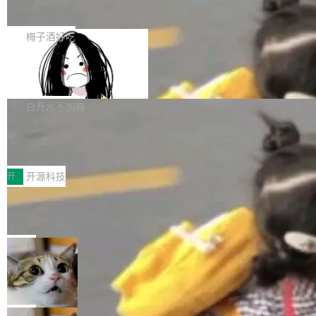
展开启新的篇章。
滞，过去三个月内没有任何条目完成更新，用户
如果你在 Spring Boot 里做过国际化，流程大概
提交的编辑请求也长期处于待处理状态。 Groki
是这样的：配 MessageSource 的 Bean、写 R
梅子酒好吃
pedia 于去年底上线，定位为由人工智能生成内
eloadableResourceBundleMessageSource、
容的百科平台，被马斯克视为传统众包百科网站
Apache Doris 4.1 全面增强 Iceberg：
声明 LocaleResolver、注册 LocaleChangeInt
支持 UPDATE、MERGE INTO 与 Iceb
维基百科的替代方案。Lawfare 调查发现，无论
erceptor…五六步之后才能看到第一行翻译文
Apache Doris 4.1 要补齐的，正是缺失的那一
erg V3
热门页面还是低关注度页面，均未出现近期更
本。 Solon 换了个方式。整个 i18n 模块围绕三
半。在已有查询能力的基础上，Doris 进一步支
白开水不加糖
新，相关问题并非局限于特定领域，而是在不同
个解析器、一个注解、一个工具类展开——没有
持了 UPDATE、DELETE、MERGE INTO 等数
主题和访问量页面中普遍存在。 调查人员最初认
XML、没有拦截器注册、没有样板配置。 资源
Testin XAgent：CIO智能测试落地指南
据修改操作、完整的表结构管理与分区演进，以
为，Grokipedia可能只是限...
文件的约定 把文件放到 resources/i18n/ 下： r
及 rewrite_data_files、expire_snapshots 等日
7月30日，TiD2026质量竞争力大会在北京中关
esources/i18n/messages.properties ...
常维护操作，并完整支持 Iceberg V3 格式。
村国家自主创新示范区会议中心开幕。本届大会
开
开源科技
由中关村智联软件服务业质量创新联盟主办，以
让非法状态不可表示：一篇关于 ADT
“智构可信·质创未来——AI原生时代的质量新范
的帖子在 Reddit 火了
式”为主题，直面AI从实验室走向规模化产业落地
有一种东西，一旦用过就回不去了。Alex Fedos
的核心质量命题。会上，《2026智能研发生产力
eev 管它叫"软件设计的基石"。 他说的东西不新
局
工具选型手册》发布，Testin云测的Testin XAge
鲜——代数数据类型（ADT），尤其是和类型
Cloudflare 开源内部企业 AI 平台 Clou
nt智能测试系统入选AI测试领域代表产品。对CI
（sum type）。但他说清楚了一件事：这不是类
dflare OS
O而言，这提示了一个转变：AI测试正在从效率
型系统的学术体操，是日常编码的思维方式。 文
Cloudflare 发布了一个开源项目 Cloudflare O
工具升级为企业的质量基础设施。 CIO面对的新
章从一个简单的例子切入。一个网站的深色主题
S。如果你只看官方博客，你会觉得这是又一
局