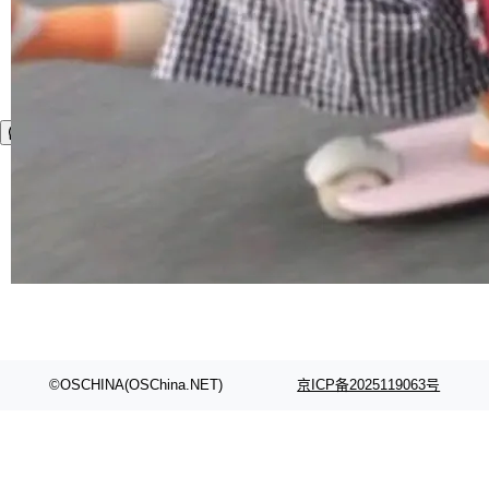
©OSCHINA(OSChina.NET)
京ICP备2025119063号