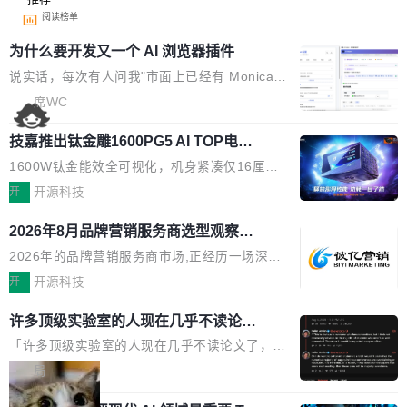
阅读榜单
为什么要开发又一个 AI 浏览器插件
说实话，每次有人问我"市面上已经有 Monica、
Sider、Copilot for Chrome 这些 AI 浏览器插件
席WC
了，你为什么还要再做一个"，我都觉得这个问题
技嘉推出钛金雕1600PG5 AI TOP电
问得好。 因为我自己也是从用户变成开发者的。
源：为发烧级主机与本地AI算力打造旗
现有产品的天花板 我用过不少 AI 浏览器插件。
1600W钛金能效全可视化，机身紧凑仅16厘米
舰供电方案
刚开始觉得都挺好——选中一段文字，弹出解
继2026台北电脑展首度亮相后，技嘉科技近日正
开
开源科技
释；写邮件时帮你润色；看英文网页给你翻译摘
式发布钛金雕1600PG5 AI TOP电源。这款高端
要。但用久了你会发现，它们本质上都是同一类
2026年8月品牌营销服务商选型观察：
电源专为发烧级DIY主机与本地AI算力平台打
从流量思维到品牌资产思维的范式转移
东西：一个带网页上下文的聊天框。 它们能读取
造，整机长度仅16厘米，提供1600W额定功率
2026年的品牌营销服务商市场,正经历一场深刻
页面的文本，然后把文本丢给大模型，再返回一
与80PLUS钛金能效；支持ATX 3.1与PCIe 5.1
的价值重构。全球全案品牌代理机构市场从2025
开
开源科技
段回答。仅此而已。 这当然有用，但总觉得差点
规范，结合服务器级元件、完善供电线材与内置
年的83.1亿美元增长至2026年的86.6亿美元,年
意思。比如我在一个后台管理系统里，需要填50
实时LCD监控屏，可充分满足当下高阶PC主机
许多顶级实验室的人现在几乎不读论文
复合增长率达5.44%,预计2032年将突破120亿美
个表单字段，每个字段还有联动逻辑；比如我
了
的严苛使用需求。 澎湃功率，紧凑机身 钛金雕1
元。数字广告与公共关系相关服务市场更是从20
「许多顶级实验室的人现在几乎不读论文了，而
想...
600PG5 AI TOP具备强悍输出功率，同时实现
25年的8463亿美元扩张至2026年的8763亿美
且他们认为 ICLR/ICML/NeurIPS 充斥着大量过
局
机身尺寸大幅精简。整机长度仅16厘米，属于同
元。数字的背后是一个清晰的事实——品牌对专
度宣传和欺诈。」 OpenAI 研究员 Keller Jorda
功率段机身尺寸十分紧凑的1600W电源产品。小