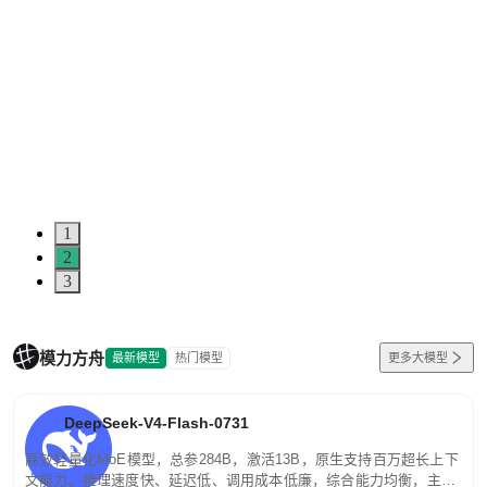
1
2
3
模力方舟
最新模型
热门模型
更多大模型
DeepSeek-V4-Flash-0731
高效轻量化MoE模型，总参284B，激活13B，原生支持百万超长上下
文能力。推理速度快、延迟低、调用成本低廉，综合能力均衡，主打