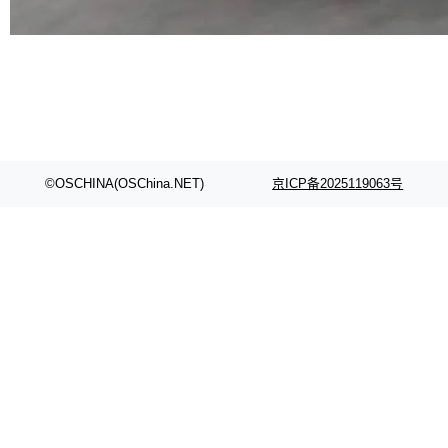
代码检索手段（如关键词匹配、目录遍历）仅能
在语法层面完成文本定位，难以触及代码的语义
内涵与结构关联，导致开发者使用代码智能体在
理解大规模代码仓时面临显著"代码仓理解"瓶
颈。 代码仓深度理解服务（以下简称" CodeBas
e深度理解服务"）是华为云码道（CodeA...
©OSCHINA(OSChina.NET)
京ICP备2025119063号