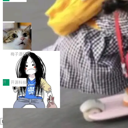
件。 腾讯网平团队在UCL-MPComm中实现了一
型或企业内部部署模型提升研发效率。但随着 AI
各领域的应用成果，覆盖技术底座、行业赋能、
个独立于业务线程的全局通信引擎（Engine），
Coding 从个人辅助工具逐步走向团队级、组织
Jeff Dean 离开 Google：一个时代的结
产品应用、支撑保障、专题等五大方向。深信服
并实...
束，一个实验室的开始
级应用，企业在规模化落地过程中，对安全性、
AI算力网关（AI创新平台）成功入选！ 随着各行
Google 员工编号 20。MapReduce 作者之一。
可控性和代码质量提出了更高要求。 首先是数据
各业的Agent走向规模化建设，算力构成形态逐
Bigtable 作者之一。TensorFlow 的作者之一。
局
安全与合规要求。对于大多数普通研发场景，公
渐丰富，用户关注的重点也在发生变化：不只是
Gemini 的架构师。Google 首席科学家。 Jeff D
有云模型能够满足快速试用和效率提升的需求。
让AI用起来，还要进一步看清混合算力时代下，
🔥 SolonCode v2026.8.4 发布：界面
ean 在 Google 工作了 27 年后，宣布离职。 他
但对于金融、能源、医疗等对数据安全要求较...
字体可调、22 种语言、记忆搜索增强
Token花在哪里、算力是否被充分利用，以及持
不是一个人走。一同离开的还有 Sanjay Ghema
打开终端就能上岗的全中文编码智能体，这一轮
续增长的AI成本该如何优化。 深信服AI算力网关
wat（Google 员工编号 23，Jeff Dean 二十多
把「看得清、用母语、记得住」三件事一次补
梅子酒好吃
正是围绕这些实际问题，从Token治理和成本治
年的编程搭档，MapReduce 和 Bigtable 的共同
齐。 SolonCode 是什么 SolonCode 是杭州无
理两个方面，让用户的每一份算力都看得清、管
作者）、Quoc Le（Google 大脑核心成员，Se
让“代码语义理解”深度释放AI Coding
耳科技研发的企业级终端编码智能体——一位全
得住、用得稳、省得下、更安全！ 一、从现在开
价值潜能：华为云码道（CodeArts）
q2Seq 和 DocAI 的共同发明人）以及 Oriol Vin
中文驱动的数字员工，自主理解需求、规划步
一、代码仓深度理解技术的作用与价值 在软件工
始，Token使用一目...
代码仓技术解析
yals（Gemini 联合负责人，AlphaSta...
骤、编写代码。不挑模型、不挑平台，curl 一行
程实践中，代码仓是企业核心知识资产的主要载
开
开源科技
装完即用。 开源地址：Gitee · GitCode · GitHu
体。企业级代码仓库通常包含数十万乃至数百万
b 安装 支持 Java 8+（8~26）、macOS / Linu
个文件，其规模远超单次模型调用可承载的上下
x / Windows / Harmony PC。 # macOS / Linu
文窗口。随着项目规模的持续扩张与代码历史的
x / Harmony PC curl -fsSL https://solon.noea
不断累积，代码仓中的模块关系、接口契约、业
r.org/solon...
务逻辑等关键信息往往分散于数十乃至数百个文
件之中，形成高度复杂的知识关联网络。传统的