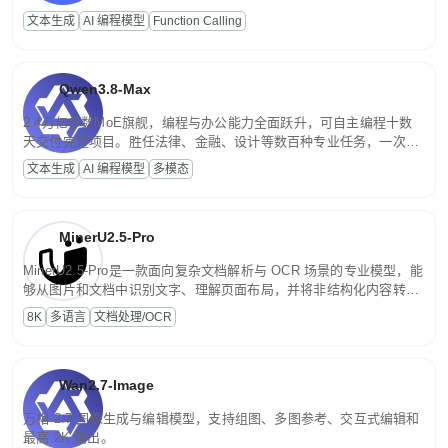
高并发、轻量化任务，适合日常对话、内容创作、基础 RAG、批量
文本生成
AI 编程模型
Function Calling
文案处理等普惠刚需场景。
Qwen3.8-Max
2.4万亿参数MoE旗舰，编程与办公能力全面跃升，可自主编程十数
天交付完整项目。胜任法律、金融、设计等数百种专业任务，一次对
话端到端交付生产级成果。原生视觉理解贯穿规划、执行与验证全流
文本生成
AI 编程模型
多模态
程，支持超长文档与长视频的深度语义解析。长程任务中自主规划与
闭环迭代，持续进化。
MinerU2.5-Pro
MinerU2.5-Pro是一款面向复杂文档解析与 OCR 场景的专业模型，能
够从图片和文档中识别文字、理解页面布局，并将非结构化内容转换
为便于存储、检索和二次处理的结构化结果。
8K
多语言
文档处理/OCR
Wan2.7-Image
万相 2.7 图像生成与编辑模型，支持组图、多图参考、交互式编辑和
最高 2K 输出。