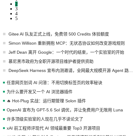
2
3
4
5
Gitee AI 队友正式上线，免费领 500 Credits 体验额度
Simon Willison 重新拥抱 MCP：无状态协议如何改变游戏规则
Jeff Dean 离开 Google：一个时代的结束，一个实验室的开始
慕尼黑市政府为全职开源项目维护者提供资助
DeepSeek Harness 宣布内测邀请，全网最大规模开源 Agent 路演现场诞生
任意网页划词 AI 问答：不用切换标签页的效率秘诀
为什么要开发又一个 AI 浏览器插件
🔥 Hot-Plug 实战：运行期管理 Solon 插件
OpenAI 宣布为 GPT-5.6 Sol 调优，并让免费用户无限用 Luna
许多顶级实验室的人现在几乎不读论文了
xAI 前工程师评现代 AI 领域最重要 Top3 开源项目