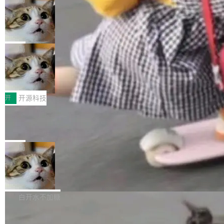
现实 过去两年，CIO们的焦虑清单上多了两项：
设置，如果用布尔值 + 可空字段来表示——bool
个"AI 知识库 + 聊天机器人"——每个大厂都在
一是如何让大模型和智能体应用安全地从PoC走
ean 表示是否可切换，nullable 的默认模式、浅
Deno 团队开源 Celld，可自托管的分
做，没什么新鲜的。 但 Kenton Varda 在 Twitte
向生产，二是如何让测试团队跟得上AI应用...
布式 Durable Objects
色方案、深色方案——会产生大量无意义的组
r 上把事情说清楚了： 今天我们发布了 Cloudfla
Ryan Dahl 领导的 Deno 团队推出了最新开源项
合。方案缺了、配置冲突了、全 null 了。要知道
re OS，一个带连接器的聊天机器人，跟其他所
目 Celld，一个能在自己机器上运行 Cloudflare
局
哪些组合有效，作者说，你得靠"文档、校验、或
有科技公司做的一样。只不过，实际上它不一
Workers 和 Durable Objects 的守护进程。 设
者部落知识"。 换个写法。Rust 的 enum，两个
样。这是 Sandstorm.io 的重制版，我十年前的
鲁大师7月新机性能/流畅/AI榜：vivo夺
计思路很直接：每个对象是一个独立的 SQLite
变体：Switchable...
性能、流畅双第一，三星Galaxy Z系列
那个创业公司。不同的是，这次它构建在 Cloudf
数据库，按名称寻址，复制到你自己的 S3 兼容
2026年7月的手机市场，由于存储等硬件成本暴
新折叠缺席
lare Workers 上——我花了九年时间搭建的平台
存储库里。节点之间只通过这个存储库协调——
增，手机厂商的日子也不好过啊，新机速度明显
开
开源科技
——并且深度集成了 AI。这基本上是我十年秘密
没有控制平面，没有共识协议。每个对象自带一
放缓，因此硝烟味淡了许多。新机参数规格除开
计划的顶峰。 十年前，Ken...
个小型数据库，应用天然按分片构建，单个数据
Zed 推出 DeltaDB，一个记录 commit
高价的三星折叠（三星Galaxy Z Fold8 Ultra / Z
之间所有操作的版本控制系统
库的竞争和爆炸半径问题在设计层面就被消除
Fold8 / Z Flip8）外，其余要么是中低端机器，
Zed 编辑器团队发布了新项目——DeltaDB，一
了。 闲置的 cell 会休眠到几乎不占资源。当 cel
例如iQOO Z11i、REDMI Note 17、REDMI No
个在 git commit 之间记录每一次编辑操作的版
局
l 迁移或唤醒时，新宿主从 S3 恢复 SQLite 数据
te 17 Pro、OPPO K15，要么是vivo X300 E这
本控制系统。目前处于 Early Access 阶段。 De
库继续执行。存储库是持久化的唯一真相...
样的次旗舰。 Galaxy Z Fold8 Ultra / Z Fold8 /
SpaceXAI 单季资本开支达 183 亿美元
ltaDB 的核心思路直接写在 landing page 最显
Z Flip8三款折叠屏新机均在7月22日发布，且全
眼的位置：「Software is made between com
根据风险投资人Tomer Tunguz 博客（VC 分
部搭载骁龙8 Elite Gen5 for Galaxy，它们本该
mits」——软件是在 commit 之间写出来的。git
析）披露的最新分析与第二季度业绩报告，Spac
白开水不加糖
是7月性...
只记录了你提交的最终状态，但真正的工作过程
eXAI在上个季度的总资本支出飙升至183.7亿美
——打字、删改、试错、agent 对话——都在 co
Meta 发布终端编程 Agent“Muse Cod
元。其中，绝大部分资金被直接用于 AI 领域，