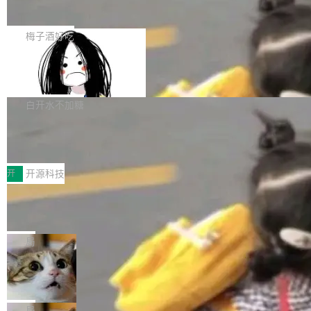
展开启新的篇章。
滞，过去三个月内没有任何条目完成更新，用户
如果你在 Spring Boot 里做过国际化，流程大概
提交的编辑请求也长期处于待处理状态。 Groki
是这样的：配 MessageSource 的 Bean、写 R
梅子酒好吃
pedia 于去年底上线，定位为由人工智能生成内
eloadableResourceBundleMessageSource、
容的百科平台，被马斯克视为传统众包百科网站
Apache Doris 4.1 全面增强 Iceberg：
声明 LocaleResolver、注册 LocaleChangeInt
支持 UPDATE、MERGE INTO 与 Iceb
维基百科的替代方案。Lawfare 调查发现，无论
erceptor…五六步之后才能看到第一行翻译文
Apache Doris 4.1 要补齐的，正是缺失的那一
erg V3
热门页面还是低关注度页面，均未出现近期更
本。 Solon 换了个方式。整个 i18n 模块围绕三
半。在已有查询能力的基础上，Doris 进一步支
白开水不加糖
新，相关问题并非局限于特定领域，而是在不同
个解析器、一个注解、一个工具类展开——没有
持了 UPDATE、DELETE、MERGE INTO 等数
主题和访问量页面中普遍存在。 调查人员最初认
XML、没有拦截器注册、没有样板配置。 资源
Testin XAgent：CIO智能测试落地指南
据修改操作、完整的表结构管理与分区演进，以
为，Grokipedia可能只是限...
文件的约定 把文件放到 resources/i18n/ 下： r
及 rewrite_data_files、expire_snapshots 等日
7月30日，TiD2026质量竞争力大会在北京中关
esources/i18n/messages.properties ...
常维护操作，并完整支持 Iceberg V3 格式。
村国家自主创新示范区会议中心开幕。本届大会
开
开源科技
由中关村智联软件服务业质量创新联盟主办，以
让非法状态不可表示：一篇关于 ADT
“智构可信·质创未来——AI原生时代的质量新范
的帖子在 Reddit 火了
式”为主题，直面AI从实验室走向规模化产业落地
有一种东西，一旦用过就回不去了。Alex Fedos
的核心质量命题。会上，《2026智能研发生产力
eev 管它叫"软件设计的基石"。 他说的东西不新
局
工具选型手册》发布，Testin云测的Testin XAge
鲜——代数数据类型（ADT），尤其是和类型
Cloudflare 开源内部企业 AI 平台 Clou
nt智能测试系统入选AI测试领域代表产品。对CI
（sum type）。但他说清楚了一件事：这不是类
dflare OS
O而言，这提示了一个转变：AI测试正在从效率
型系统的学术体操，是日常编码的思维方式。 文
Cloudflare 发布了一个开源项目 Cloudflare O
工具升级为企业的质量基础设施。 CIO面对的新
章从一个简单的例子切入。一个网站的深色主题
S。如果你只看官方博客，你会觉得这是又一
局