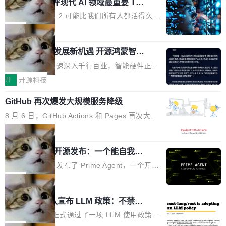
业化营销服务的需求从未如此迫切。 但市场扩容
xAI 前工程师评现代 AI 领域最重要 Top
n 这条推文引发了广泛讨论。他不是在说风凉
巧机身有效提升市面主流标准A...
3 开源项目
的同时,服务商的竞争逻辑正在改变。2026年Top
话，他是说出了一个圈内人尽皆知但很少公开捅
Flash Attention 2 可能比我们所有人都活得久。
Agency年度合辑的观察指出,“产品”这个离消费
破的事实。 Jordan 随后补充了一句软化声明：
这句话不是来自某个技术博客，而是出自 Hieu
局
者最近的载体,在整个品牌营销层面的权重显著变
「我不认为这些会议上大部分论文都在过度宣传
Pham 的一条推文。Hieu Pham 是谁？他是 xAI
高了。全域营销服务商的竞争正在从规模转向深
或造假。问题是，作为读者，如果你筛选出那些
共商智能硬件发展新机遇 开源鸿蒙智能
的早期工程师之一，在 Grok 训练基础设施团队
度,案例厚度、全域覆盖、多线协同...
硬件开发者日杭州站即将举行
看起来最令人兴奋的论文，那它们大部分都是过
工作过。近日他在 X 上发了一条帖子，列出了他
随着万物智联加速深入千行百业，智能硬件正从
度宣传的。」 这才是真正的痛点。不是所有论文
认为现代 AI 领域最重要的三个开源项目。 第一
单点设备迈向智能化、网联化、协同化发展。作
开
开源科技
都有问题，是最吸引眼球的那批论文最有问题。
个名字毫无悬念：Flash Attention 2。 Hieu 的
为面向全场景、跨终端的分布式操作系统，开源
他引用的帖子来自 Mathew Shen，一位 ICLR 2
理由很具体。FA 系列不需要解释，但 FA2 是他
GitHub 再次爆发大规模服务降级
鸿蒙通过统一技术底座和分布式能力，为不同类
026 的读者：「看了篇 ...
认为最重要的一个——复杂度恰到好处，刚好能
型智能设备的开发、连接与互联提供关键支撑，
8 月 6 日，GitHub Actions 和 Pages 再次大规
驱动你去学 CuTe，但还没被那些"邪恶的" Hopp
也为产业链企业探索产品创新与商业增长打开新
模服务降级，Actions 完全不可用超过 5 小时，
局
er++ 优化所淹没，足够容易修改和适配。 更关
的空间。 8月14日，开源鸿蒙智能硬件开发者日
webhook 停发，连自托管 runner 也因调度层故
键的是 FA2 的持久性...
（OHDD：OpenHarmony Hardware Develope
Prime Agent 开源发布：一个能自我改
障无法工作。Pages、Copilot code review、C
进的编程 Agent，ARC-AGI 3 超越人类
r Day）将在杭州启航。活动面向智能硬件产业
opilot coding agent 全部受影响。从检测到完全
Prime Intellect 发布了 Prime Agent，一个开源
专家基线
链企业和开发者，邀请行业专家与资深技术顾
恢复，大约 12 小时。 这是 2026 年 8 月的第六
的编程 Agent Harness，核心设计围绕两个抽
局
问，围绕开源鸿蒙技术能力、设备适配、芯片适
起事故，其中四起与 AI/Copilot 服务相关。 Git
象：Recursive Language Model（RLM）和 C
配、功耗与稳定性调优、兼容性测评及统一互联
Rust 项目团队宣布 LLM 政策：不禁
Hub 员工 kdaigle 在 HN 讨论中贴出了一组数
ontinual Harness。在 ARC-AGI 3 基准测试
等内容展开系统讲解和实战交流，帮助企业进一
止，但你要承认哪些代码不是你写的
据：2025 年全年 10 亿次 commit。现在，每周
上，Prime Agent + Opus 5 的组合达到了 95.
Rust 语言项目正式通过了一项 LLM 使用政策，
步了解开源鸿蒙在智能...
2.75 亿次，全年预计 140 亿次。GitHub...