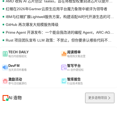
AMD 收购 AI 芯片创企 Taalas，旨在将模型权重刻进芯片以提升推理性能
红帽在2026年Gartner云原生应用平台魔力象限中被评为领导者
IBM与红帽扩展Lightwell服务方案，构建适配AI时代开源生态的可信基础设施
GitHub 再次爆发大规模服务降级
Prime Agent 开源发布：一个能自我改进的编程 Agent，ARC-AGI 3 超越人类专家基线
Rust 项目团队宣布 LLM 政策：不禁止，但你要承认哪些代码不是你写的
TECH DAILY
阅读榜单
每日内容报纸化
每周热文看这里
DevFM
智写平台
当天资讯听着看
AI 创作更轻松
激励活动
智库报告
参与活动赢源石
行业技术报告
AI 造物
更多造物项目