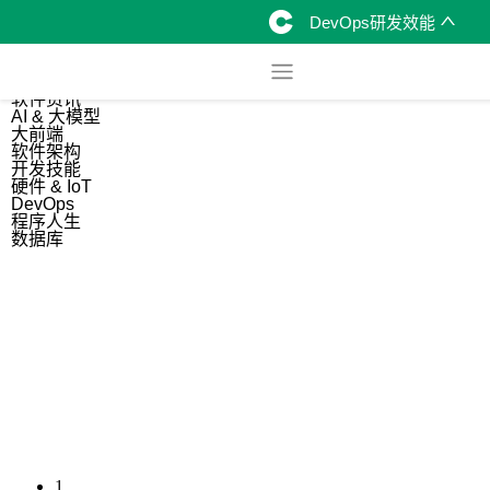
DevOps研发效能
综合
开源资讯
软件资讯
AI & 大模型
大前端
软件架构
开发技能
硬件 & IoT
DevOps
程序人生
数据库
1