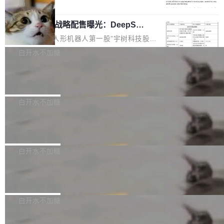
5% RHAE Best@1，超过了 ARC 报告的人类专
覆盖 rust-lang/rust 单一仓库的代码贡献。这不
局
家基线 95.4%。 不是又一个 coding agent 包装
是项目级别的官方立场，目前由五个团队采纳，
宇树科技 IPO 战略配售曝光：DeepSe
器 Prime Agent 的架构和市面上大多数 coding
但它可能是主流开源项目中关于 AI 辅助贡献最
ek 获配 93.3 万股，锁定 36 个月
agent 有本质区别。大多数 agent harness 的设
细致的一份规则。 政策的核心只有一句话：LLM
8月6日晚间，“人形机器人第一股”宇树科技股份
计是基于早期模型的能力—...
可以用来分析、提炼、审阅、建议，但不能用来
有限公司披露IPO发行价格及战略配售结果，杭
白开水不加糖
创作。 具体来说，LLM 生成的代码可以提交，
州深度求索人工智能基础技术研究有限公司（De
但必须满足五个条件：预先安排、非关键、高质
Docker 29.7.2 发布
epSeek）获配93.3399万股，按150.8元/股发行
量、充分测试、充分审查，并且必须披露。LLM
价格计算，认购金额约1.41亿元，股份锁定期为
Docker 29.7.2 现已发布，具体更新内容如下：
不得生成涉及安全性的关键变更，除非作者本身
36个月。 公告显示，本次宇树科技战略配售对
Bug fixes and enhancements 修复多次传递同
白开水不加糖
就是领域专家。即使如此，政策也"强烈不建
象主要包括长期投资机构、与公司业务具有战略
一环境变量时，docker service create和docker
议"这么做。 对于不披露的情况，审核者可以直
合作关系或长期合作愿景的大型企业、科创板保
Apache Fluss 毕业成为顶级项目
service update会发生 panic 的问题。docker/cl
接关闭 PR，无需解释。 政策作者 Jynn Ne...
荐人跟投子公司，以及公司高级管理人员和核心
i#7145 修复了 Docker Engine 29.7.0 中引入的
今年 7 月，Apache Fluss 的毕业提案在 Apach
员工参与设立的专项资产管理计划。其中，Dee
一个回归问题，该问题导致拉取镜像时会拒绝包
e 孵化器项目管理委员会（IPMC）投票中获得
白开水不加糖
pSeek作为与宇树科技具备战略合作关系的企
含绝对 hardlink 目标的镜像（此类镜像由某些镜
全票通过，随后获 Apache 软件基金会董事会批
业，获配股份数量占本次发行数量的2.31%。 除
像构建工具生成）。moby/moby#53305 修复了
马斯克 AI 百科项目 Grokipedia 被曝数
准。今天，Apache 软件基金会正式宣布 Apach
DeepSeek外，腾讯旗下上海启善投资有限公司
月未更新
Docker Engine 29.7.0 中引入的一个回归问
e Fluss 孵化毕业，成为 Apache 顶级项目（TL
埃隆·马斯克推出的AI百科项目 Grokipedia 被曝
获配9...
题，该问题可能导致在旧版 Linux 内核...
P）！这一里程碑不仅标志着 Fluss 迈入新的发
长期停止内容更新，未能实现其作为“AI版维基百
白开水不加糖
展阶段，也将进一步推动流式存储、实时湖仓与
科”替代品的目标。 据 Lawfare 最新调查，自今
AI 数据基础加速融合，为实时数据基础设施的发
Solon I18n：三种解析器，零样板代码
年4月以来，Grokipedia 页面更新功能基本停