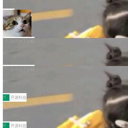
e” 和 Muse Spark 1.2 模型
mmit 之间的空隙里丢失了。 DeltaDB 要做的就
金额高达158.3亿美元，这一单项投入已经逼近
Meta 今天发布了两款 AI 产品：Muse Code，
是把这段空隙补上。 回退到任何一次编辑：Delt
微软同期总资本开支的四成。 与亚马逊、Alpha
一个在终端里运行的编程 agent；Muse Spark
局
aDB 捕获 commit 之间的每一次操作，...
bet、微软以及 Meta 等传统科技巨头相比，Spa
1.2，驱动这个 agent 的新模型。一句话概括：
ceXAI的资金消耗速度尤为引人瞩目。然而，支
美团开源 LoHoSearch，用知识图谱校
你可以用 curl -fsSL https://dev.meta.ai/install.
准 AI 能力认知
撑庞大支出的资金来源却呈现出截然不同的面
sh | bash 安装一个能在大项目里自动规划、写
机器出题的前提，是让机器拥有全局视野。整个
貌。数据显示，微软和 Meta 主要依托充沛的经
代码、验证结果的 AI 终端工具。 据介绍，Muse
构建流程可以分为四个环节：建图 → 控制难度
白开水不加糖
营现金流来覆盖资本开支，其资本支出覆盖率分
Code 是 Meta 的编程 agent 产品。它和市场上
→ 质量把关 → 数据概览。
别达到155% 和106%;而SpaceXAI的经营现金
腾讯开源 UCL-MPComm 通信库
已有的终端编程 agent 在设计理念上有几个明显
流仅能覆盖资本开支的12...
的差异点。 异步后台 agent：Muse Code 有一
腾讯网平团队宣布开源了 UCL-MPComm 通信
个主 agent 循环，外加一组后台 agent。这些后
库，并将作为transport接入Mooncake TENT。
白开水不加糖
台 agent...
该通信库针对AI Memory池化场景的数据传输需
CoStrict入选工信部2025人工智能应用
求进行了深度优化，能够实现数据中心内大规模
典型案例
计算节点间多种内存类型的高性能通信。 UCL-
近日，工信部科技司公示《2025人工智能应用典
MPComm将作为一种传输引擎接入Mooncake T
型案例入选名单》，深信服“面向企业研发场景的
开
开源科技
ENT，实现零拷贝传输性能提升30%、非零拷贝
开源 AI 编程平台 CoStrict 应用”凭借卓越的技术
传输性能最高提升5倍。UCL-MPComm底层基
深信服AI算力网关入选工信部人工智能
创新与落地成效成功入选。 全链路私有化部署，
应用典型案例！
于自研UCL-Engine通信引擎，后续腾讯网平将
助力企业AI研发安全落地 当前，越来越多企业已
前不久，工业和信息化部正式发布《2025年人工
持续开源更多基于UCL-Engine的高性能通信组
经开始引入 AI Coding 工具，通过调用公有云模
智能应用典型案例名单》，集中展示人工智能在
开
开源科技