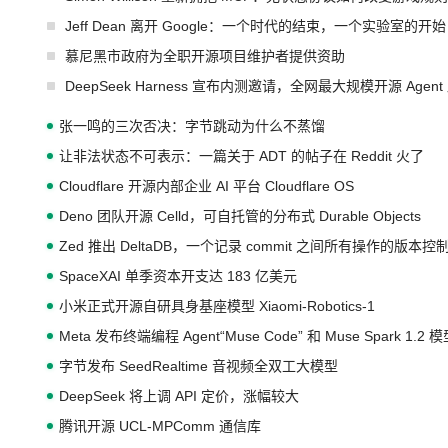
Jeff Dean 离开 Google：一个时代的结束，一个实验室的开始
慕尼黑市政府为全职开源项目维护者提供资助
DeepSeek Harness 宣布内测邀请，全网最大规模开源 Age
张一鸣的三次否决：字节跳动为什么不蒸馏
让非法状态不可表示：一篇关于 ADT 的帖子在 Reddit 火了
Cloudflare 开源内部企业 AI 平台 Cloudflare OS
Deno 团队开源 Celld，可自托管的分布式 Durable Objects
Zed 推出 DeltaDB，一个记录 commit 之间所有操作的版本控
SpaceXAI 单季资本开支达 183 亿美元
小米正式开源自研具身基座模型 Xiaomi-Robotics-1
Meta 发布终端编程 Agent“Muse Code” 和 Muse Spark 1.2 
字节发布 SeedRealtime 音视频全双工大模型
DeepSeek 将上调 API 定价，涨幅较大
腾讯开源 UCL-MPComm 通信库