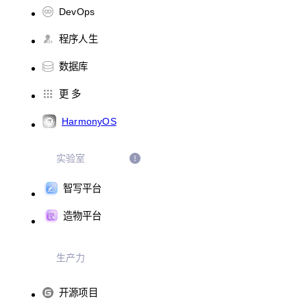
DevOps
程序人生
数据库
更 多
HarmonyOS
实验室
智写平台
造物平台
生产力
开源项目