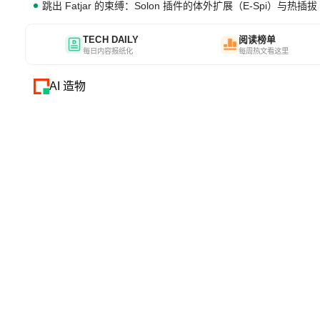
跳出 Fatjar 的束缚：Solon 插件的体外扩展（E-Spi）与热插拔（
TECH DAILY
阅读榜单
每日内容报纸化
每周热文看这里
AI 造物