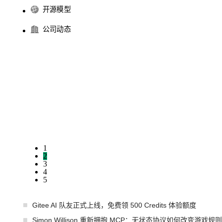
开源模型
公司动态
1
2
3
4
5
Gitee AI 队友正式上线，免费领 500 Credits 体验额度
Simon Willison 重新拥抱 MCP：无状态协议如何改变游戏规则