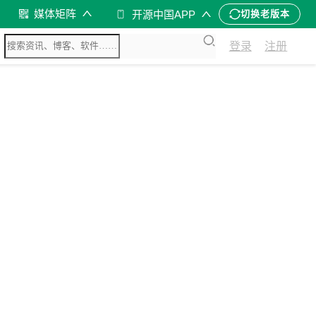
媒体矩阵
开源中国APP
切换老版本
登录
注册