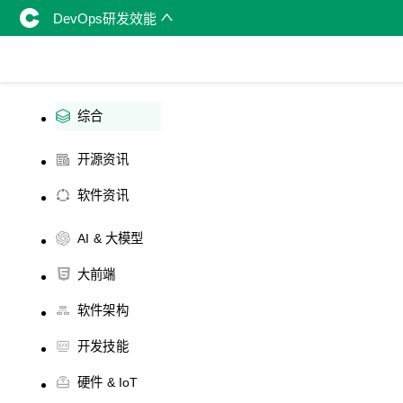
DevOps研发效能
综合
开源资讯
软件资讯
AI & 大模型
大前端
软件架构
开发技能
硬件 & IoT