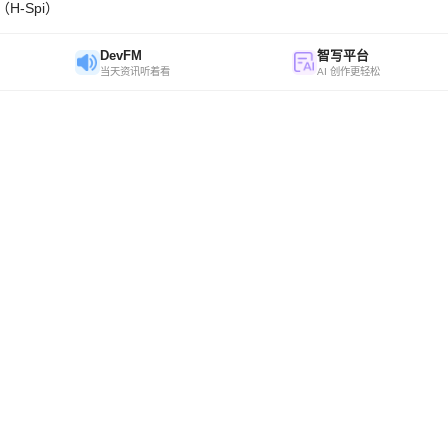
H-Spi）
DevFM
智写平台
当天资讯听着看
AI 创作更轻松