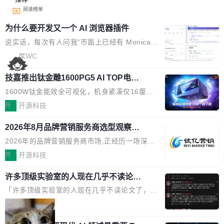
阅读榜单
为什么要开发又一个 AI 浏览器插件
说实话，每次有人问我"市面上已经有 Monica、
Sider、Copilot for Chrome 这些 AI 浏览器插件
席WC
了，你为什么还要再做一个"，我都觉得这个问题
技嘉推出钛金雕1600PG5 AI TOP电
问得好。 因为我自己也是从用户变成开发者的。
源：为发烧级主机与本地AI算力打造旗
现有产品的天花板 我用过不少 AI 浏览器插件。
1600W钛金能效全可视化，机身紧凑仅16厘米
舰供电方案
刚开始觉得都挺好——选中一段文字，弹出解
继2026台北电脑展首度亮相后，技嘉科技近日正
开
开源科技
释；写邮件时帮你润色；看英文网页给你翻译摘
式发布钛金雕1600PG5 AI TOP电源。这款高端
要。但用久了你会发现，它们本质上都是同一类
2026年8月品牌营销服务商选型观察：
电源专为发烧级DIY主机与本地AI算力平台打
从流量思维到品牌资产思维的范式转移
东西：一个带网页上下文的聊天框。 它们能读取
造，整机长度仅16厘米，提供1600W额定功率
2026年的品牌营销服务商市场,正经历一场深刻
页面的文本，然后把文本丢给大模型，再返回一
与80PLUS钛金能效；支持ATX 3.1与PCIe 5.1
的价值重构。全球全案品牌代理机构市场从2025
开
开源科技
段回答。仅此而已。 这当然有用，但总觉得差点
规范，结合服务器级元件、完善供电线材与内置
年的83.1亿美元增长至2026年的86.6亿美元,年
意思。比如我在一个后台管理系统里，需要填50
实时LCD监控屏，可充分满足当下高阶PC主机
许多顶级实验室的人现在几乎不读论文
复合增长率达5.44%,预计2032年将突破120亿美
个表单字段，每个字段还有联动逻辑；比如我
了
的严苛使用需求。 澎湃功率，紧凑机身 钛金雕1
元。数字广告与公共关系相关服务市场更是从20
「许多顶级实验室的人现在几乎不读论文了，而
想...
600PG5 AI TOP具备强悍输出功率，同时实现
25年的8463亿美元扩张至2026年的8763亿美
且他们认为 ICLR/ICML/NeurIPS 充斥着大量过
局
机身尺寸大幅精简。整机长度仅16厘米，属于同
元。数字的背后是一个清晰的事实——品牌对专
度宣传和欺诈。」 OpenAI 研究员 Keller Jorda
功率段机身尺寸十分紧凑的1600W电源产品。小