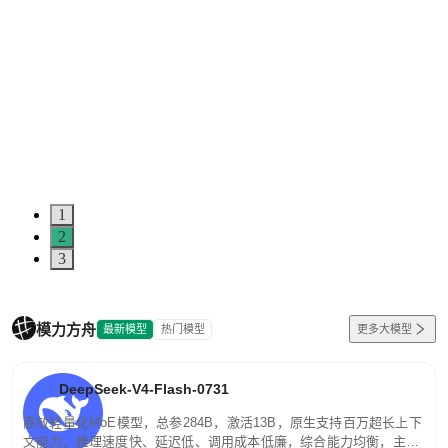
1
2
3
模力方舟
最新模型
热门模型
更多大模型
DeepSeek-V4-Flash-0731
高效轻量化MoE模型，总参284B，激活13B，原生支持百万超长上下
文能力。推理速度快、延迟低、调用成本低廉，综合能力均衡，主打