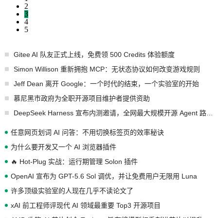
2
3
4
5
Gitee AI 队友正式上线，免费领 500 Credits 体验额度
Simon Willison 重新拥抱 MCP：无状态协议如何改变游戏规则
Jeff Dean 离开 Google：一个时代的结束，一个实验室的开始
慕尼黑市政府为全职开源项目维护者提供资助
DeepSeek Harness 宣布内测邀请，全网最大规模开源 Agent 路演现场诞生
任意网页划词 AI 问答：不用切换标签页的效率秘诀
为什么要开发又一个 AI 浏览器插件
🔥 Hot-Plug 实战：运行期管理 Solon 插件
OpenAI 宣布为 GPT-5.6 Sol 调优，并让免费用户无限用 Luna
许多顶级实验室的人现在几乎不读论文了
xAI 前工程师评现代 AI 领域最重要 Top3 开源项目