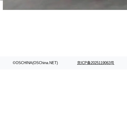
代码检索手段（如关键词匹配、目录遍历）仅能
在语法层面完成文本定位，难以触及代码的语义
内涵与结构关联，导致开发者使用代码智能体在
理解大规模代码仓时面临显著"代码仓理解"瓶
颈。 代码仓深度理解服务（以下简称" CodeBas
e深度理解服务"）是华为云码道（CodeA...
©OSCHINA(OSChina.NET)
京ICP备2025119063号