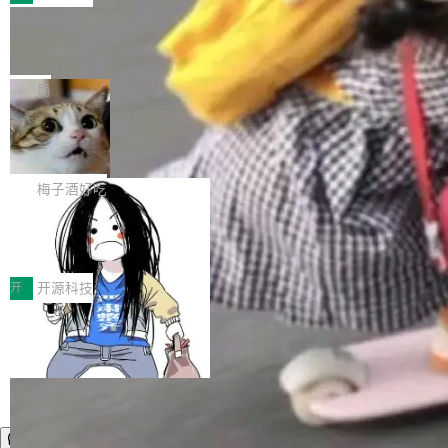
件。 腾讯网平团队在UCL-MPComm中实现了一
型或企业内部部署模型提升研发效率。但随着 AI
各领域的应用成果，覆盖技术底座、行业赋能、
个独立于业务线程的全局通信引擎（Engine），
Coding 从个人辅助工具逐步走向团队级、组织
Jeff Dean 离开 Google：一个时代的结
产品应用、支撑保障、专题等五大方向。深信服
并实...
束，一个实验室的开始
级应用，企业在规模化落地过程中，对安全性、
AI算力网关（AI创新平台）成功入选！ 随着各行
Google 员工编号 20。MapReduce 作者之一。
可控性和代码质量提出了更高要求。 首先是数据
各业的Agent走向规模化建设，算力构成形态逐
Bigtable 作者之一。TensorFlow 的作者之一。
局
安全与合规要求。对于大多数普通研发场景，公
渐丰富，用户关注的重点也在发生变化：不只是
Gemini 的架构师。Google 首席科学家。 Jeff D
有云模型能够满足快速试用和效率提升的需求。
让AI用起来，还要进一步看清混合算力时代下，
🔥 SolonCode v2026.8.4 发布：界面
ean 在 Google 工作了 27 年后，宣布离职。 他
但对于金融、能源、医疗等对数据安全要求较...
字体可调、22 种语言、记忆搜索增强
Token花在哪里、算力是否被充分利用，以及持
不是一个人走。一同离开的还有 Sanjay Ghema
打开终端就能上岗的全中文编码智能体，这一轮
续增长的AI成本该如何优化。 深信服AI算力网关
wat（Google 员工编号 23，Jeff Dean 二十多
把「看得清、用母语、记得住」三件事一次补
梅子酒好吃
正是围绕这些实际问题，从Token治理和成本治
年的编程搭档，MapReduce 和 Bigtable 的共同
齐。 SolonCode 是什么 SolonCode 是杭州无
理两个方面，让用户的每一份算力都看得清、管
作者）、Quoc Le（Google 大脑核心成员，Se
让“代码语义理解”深度释放AI Coding
耳科技研发的企业级终端编码智能体——一位全
得住、用得稳、省得下、更安全！ 一、从现在开
价值潜能：华为云码道（CodeArts）
q2Seq 和 DocAI 的共同发明人）以及 Oriol Vin
中文驱动的数字员工，自主理解需求、规划步
一、代码仓深度理解技术的作用与价值 在软件工
始，Token使用一目...
代码仓技术解析
yals（Gemini 联合负责人，AlphaSta...
骤、编写代码。不挑模型、不挑平台，curl 一行
程实践中，代码仓是企业核心知识资产的主要载
开
开源科技
装完即用。 开源地址：Gitee · GitCode · GitHu
体。企业级代码仓库通常包含数十万乃至数百万
b 安装 支持 Java 8+（8~26）、macOS / Linu
个文件，其规模远超单次模型调用可承载的上下
x / Windows / Harmony PC。 # macOS / Linu
文窗口。随着项目规模的持续扩张与代码历史的
x / Harmony PC curl -fsSL https://solon.noea
不断累积，代码仓中的模块关系、接口契约、业
r.org/solon...
务逻辑等关键信息往往分散于数十乃至数百个文
件之中，形成高度复杂的知识关联网络。传统的