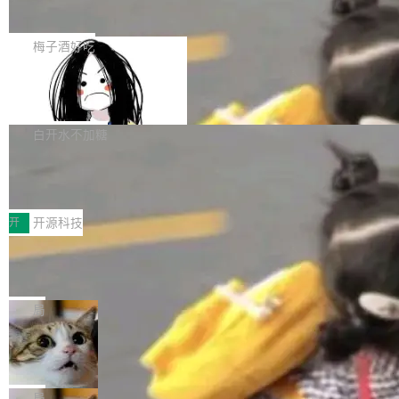
展开启新的篇章。
滞，过去三个月内没有任何条目完成更新，用户
如果你在 Spring Boot 里做过国际化，流程大概
提交的编辑请求也长期处于待处理状态。 Groki
是这样的：配 MessageSource 的 Bean、写 R
梅子酒好吃
pedia 于去年底上线，定位为由人工智能生成内
eloadableResourceBundleMessageSource、
容的百科平台，被马斯克视为传统众包百科网站
Apache Doris 4.1 全面增强 Iceberg：
声明 LocaleResolver、注册 LocaleChangeInt
支持 UPDATE、MERGE INTO 与 Iceb
维基百科的替代方案。Lawfare 调查发现，无论
erceptor…五六步之后才能看到第一行翻译文
Apache Doris 4.1 要补齐的，正是缺失的那一
erg V3
热门页面还是低关注度页面，均未出现近期更
本。 Solon 换了个方式。整个 i18n 模块围绕三
半。在已有查询能力的基础上，Doris 进一步支
白开水不加糖
新，相关问题并非局限于特定领域，而是在不同
个解析器、一个注解、一个工具类展开——没有
持了 UPDATE、DELETE、MERGE INTO 等数
主题和访问量页面中普遍存在。 调查人员最初认
XML、没有拦截器注册、没有样板配置。 资源
Testin XAgent：CIO智能测试落地指南
据修改操作、完整的表结构管理与分区演进，以
为，Grokipedia可能只是限...
文件的约定 把文件放到 resources/i18n/ 下： r
及 rewrite_data_files、expire_snapshots 等日
7月30日，TiD2026质量竞争力大会在北京中关
esources/i18n/messages.properties ...
常维护操作，并完整支持 Iceberg V3 格式。
村国家自主创新示范区会议中心开幕。本届大会
开
开源科技
由中关村智联软件服务业质量创新联盟主办，以
让非法状态不可表示：一篇关于 ADT
“智构可信·质创未来——AI原生时代的质量新范
的帖子在 Reddit 火了
式”为主题，直面AI从实验室走向规模化产业落地
有一种东西，一旦用过就回不去了。Alex Fedos
的核心质量命题。会上，《2026智能研发生产力
eev 管它叫"软件设计的基石"。 他说的东西不新
局
工具选型手册》发布，Testin云测的Testin XAge
鲜——代数数据类型（ADT），尤其是和类型
Cloudflare 开源内部企业 AI 平台 Clou
nt智能测试系统入选AI测试领域代表产品。对CI
（sum type）。但他说清楚了一件事：这不是类
dflare OS
O而言，这提示了一个转变：AI测试正在从效率
型系统的学术体操，是日常编码的思维方式。 文
Cloudflare 发布了一个开源项目 Cloudflare O
工具升级为企业的质量基础设施。 CIO面对的新
章从一个简单的例子切入。一个网站的深色主题
S。如果你只看官方博客，你会觉得这是又一
局