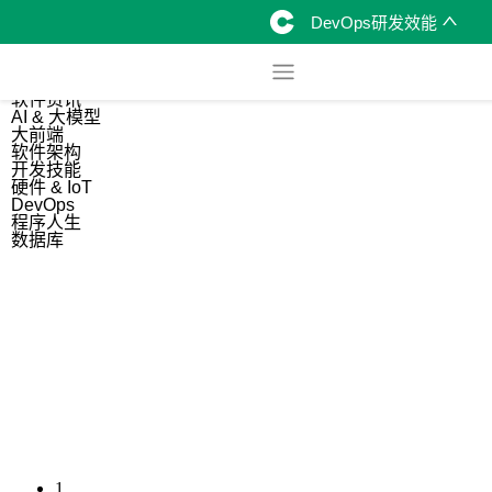
DevOps研发效能
综合
开源资讯
软件资讯
AI & 大模型
大前端
软件架构
开发技能
硬件 & IoT
DevOps
程序人生
数据库
1