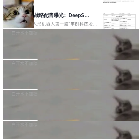
5% RHAE Best@1，超过了 ARC 报告的人类专
覆盖 rust-lang/rust 单一仓库的代码贡献。这不
局
家基线 95.4%。 不是又一个 coding agent 包装
是项目级别的官方立场，目前由五个团队采纳，
宇树科技 IPO 战略配售曝光：DeepSe
器 Prime Agent 的架构和市面上大多数 coding
但它可能是主流开源项目中关于 AI 辅助贡献最
ek 获配 93.3 万股，锁定 36 个月
agent 有本质区别。大多数 agent harness 的设
细致的一份规则。 政策的核心只有一句话：LLM
8月6日晚间，“人形机器人第一股”宇树科技股份
计是基于早期模型的能力—...
可以用来分析、提炼、审阅、建议，但不能用来
有限公司披露IPO发行价格及战略配售结果，杭
白开水不加糖
创作。 具体来说，LLM 生成的代码可以提交，
州深度求索人工智能基础技术研究有限公司（De
但必须满足五个条件：预先安排、非关键、高质
Docker 29.7.2 发布
epSeek）获配93.3399万股，按150.8元/股发行
量、充分测试、充分审查，并且必须披露。LLM
价格计算，认购金额约1.41亿元，股份锁定期为
Docker 29.7.2 现已发布，具体更新内容如下：
不得生成涉及安全性的关键变更，除非作者本身
36个月。 公告显示，本次宇树科技战略配售对
Bug fixes and enhancements 修复多次传递同
白开水不加糖
就是领域专家。即使如此，政策也"强烈不建
象主要包括长期投资机构、与公司业务具有战略
一环境变量时，docker service create和docker
议"这么做。 对于不披露的情况，审核者可以直
合作关系或长期合作愿景的大型企业、科创板保
Apache Fluss 毕业成为顶级项目
service update会发生 panic 的问题。docker/cl
接关闭 PR，无需解释。 政策作者 Jynn Ne...
荐人跟投子公司，以及公司高级管理人员和核心
i#7145 修复了 Docker Engine 29.7.0 中引入的
今年 7 月，Apache Fluss 的毕业提案在 Apach
员工参与设立的专项资产管理计划。其中，Dee
一个回归问题，该问题导致拉取镜像时会拒绝包
e 孵化器项目管理委员会（IPMC）投票中获得
白开水不加糖
pSeek作为与宇树科技具备战略合作关系的企
含绝对 hardlink 目标的镜像（此类镜像由某些镜
全票通过，随后获 Apache 软件基金会董事会批
业，获配股份数量占本次发行数量的2.31%。 除
像构建工具生成）。moby/moby#53305 修复了
马斯克 AI 百科项目 Grokipedia 被曝数
准。今天，Apache 软件基金会正式宣布 Apach
DeepSeek外，腾讯旗下上海启善投资有限公司
月未更新
Docker Engine 29.7.0 中引入的一个回归问
e Fluss 孵化毕业，成为 Apache 顶级项目（TL
埃隆·马斯克推出的AI百科项目 Grokipedia 被曝
获配9...
题，该问题可能导致在旧版 Linux 内核...
P）！这一里程碑不仅标志着 Fluss 迈入新的发
长期停止内容更新，未能实现其作为“AI版维基百
白开水不加糖
展阶段，也将进一步推动流式存储、实时湖仓与
科”替代品的目标。 据 Lawfare 最新调查，自今
AI 数据基础加速融合，为实时数据基础设施的发
Solon I18n：三种解析器，零样板代码
年4月以来，Grokipedia 页面更新功能基本停