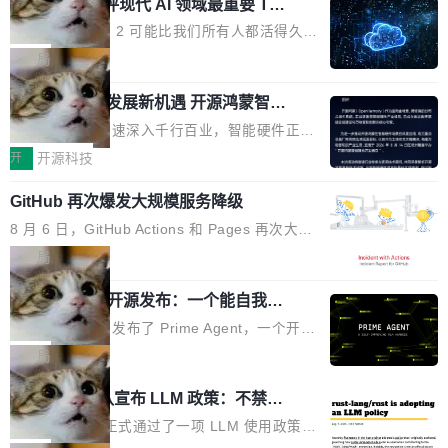
业化营销服务的需求从未如此迫切。 但市场扩容
xAI 前工程师评现代 AI 领域最重要 Top
n 这条推文引发了广泛讨论。他不是在说风凉
巧机身有效提升市面主流标准A...
3 开源项目
的同时,服务商的竞争逻辑正在改变。2026年Top
话，他是说出了一个圈内人尽皆知但很少公开捅
Flash Attention 2 可能比我们所有人都活得久。
Agency年度合辑的观察指出,“产品”这个离消费
破的事实。 Jordan 随后补充了一句软化声明：
这句话不是来自某个技术博客，而是出自 Hieu
局
者最近的载体,在整个品牌营销层面的权重显著变
「我不认为这些会议上大部分论文都在过度宣传
Pham 的一条推文。Hieu Pham 是谁？他是 xAI
高了。全域营销服务商的竞争正在从规模转向深
或造假。问题是，作为读者，如果你筛选出那些
共商智能硬件发展新机遇 开源鸿蒙智能
的早期工程师之一，在 Grok 训练基础设施团队
度,案例厚度、全域覆盖、多线协同...
硬件开发者日杭州站即将举行
看起来最令人兴奋的论文，那它们大部分都是过
工作过。近日他在 X 上发了一条帖子，列出了他
随着万物智联加速深入千行百业，智能硬件正从
度宣传的。」 这才是真正的痛点。不是所有论文
认为现代 AI 领域最重要的三个开源项目。 第一
单点设备迈向智能化、网联化、协同化发展。作
开
开源科技
都有问题，是最吸引眼球的那批论文最有问题。
个名字毫无悬念：Flash Attention 2。 Hieu 的
为面向全场景、跨终端的分布式操作系统，开源
他引用的帖子来自 Mathew Shen，一位 ICLR 2
理由很具体。FA 系列不需要解释，但 FA2 是他
GitHub 再次爆发大规模服务降级
鸿蒙通过统一技术底座和分布式能力，为不同类
026 的读者：「看了篇 ...
认为最重要的一个——复杂度恰到好处，刚好能
型智能设备的开发、连接与互联提供关键支撑，
8 月 6 日，GitHub Actions 和 Pages 再次大规
驱动你去学 CuTe，但还没被那些"邪恶的" Hopp
也为产业链企业探索产品创新与商业增长打开新
模服务降级，Actions 完全不可用超过 5 小时，
局
er++ 优化所淹没，足够容易修改和适配。 更关
的空间。 8月14日，开源鸿蒙智能硬件开发者日
webhook 停发，连自托管 runner 也因调度层故
键的是 FA2 的持久性...
（OHDD：OpenHarmony Hardware Develope
Prime Agent 开源发布：一个能自我改
障无法工作。Pages、Copilot code review、C
进的编程 Agent，ARC-AGI 3 超越人类
r Day）将在杭州启航。活动面向智能硬件产业
opilot coding agent 全部受影响。从检测到完全
Prime Intellect 发布了 Prime Agent，一个开源
专家基线
链企业和开发者，邀请行业专家与资深技术顾
恢复，大约 12 小时。 这是 2026 年 8 月的第六
的编程 Agent Harness，核心设计围绕两个抽
局
问，围绕开源鸿蒙技术能力、设备适配、芯片适
起事故，其中四起与 AI/Copilot 服务相关。 Git
象：Recursive Language Model（RLM）和 C
配、功耗与稳定性调优、兼容性测评及统一互联
Rust 项目团队宣布 LLM 政策：不禁
Hub 员工 kdaigle 在 HN 讨论中贴出了一组数
ontinual Harness。在 ARC-AGI 3 基准测试
等内容展开系统讲解和实战交流，帮助企业进一
止，但你要承认哪些代码不是你写的
据：2025 年全年 10 亿次 commit。现在，每周
上，Prime Agent + Opus 5 的组合达到了 95.
Rust 语言项目正式通过了一项 LLM 使用政策，
步了解开源鸿蒙在智能...
2.75 亿次，全年预计 140 亿次。GitHub...