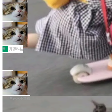
现实 过去两年，CIO们的焦虑清单上多了两项：
设置，如果用布尔值 + 可空字段来表示——bool
个"AI 知识库 + 聊天机器人"——每个大厂都在
一是如何让大模型和智能体应用安全地从PoC走
ean 表示是否可切换，nullable 的默认模式、浅
Deno 团队开源 Celld，可自托管的分
做，没什么新鲜的。 但 Kenton Varda 在 Twitte
向生产，二是如何让测试团队跟得上AI应用...
布式 Durable Objects
色方案、深色方案——会产生大量无意义的组
r 上把事情说清楚了： 今天我们发布了 Cloudfla
Ryan Dahl 领导的 Deno 团队推出了最新开源项
合。方案缺了、配置冲突了、全 null 了。要知道
re OS，一个带连接器的聊天机器人，跟其他所
目 Celld，一个能在自己机器上运行 Cloudflare
局
哪些组合有效，作者说，你得靠"文档、校验、或
有科技公司做的一样。只不过，实际上它不一
Workers 和 Durable Objects 的守护进程。 设
者部落知识"。 换个写法。Rust 的 enum，两个
样。这是 Sandstorm.io 的重制版，我十年前的
鲁大师7月新机性能/流畅/AI榜：vivo夺
计思路很直接：每个对象是一个独立的 SQLite
变体：Switchable...
性能、流畅双第一，三星Galaxy Z系列
那个创业公司。不同的是，这次它构建在 Cloudf
数据库，按名称寻址，复制到你自己的 S3 兼容
2026年7月的手机市场，由于存储等硬件成本暴
新折叠缺席
lare Workers 上——我花了九年时间搭建的平台
存储库里。节点之间只通过这个存储库协调——
增，手机厂商的日子也不好过啊，新机速度明显
开
开源科技
——并且深度集成了 AI。这基本上是我十年秘密
没有控制平面，没有共识协议。每个对象自带一
放缓，因此硝烟味淡了许多。新机参数规格除开
计划的顶峰。 十年前，Ken...
个小型数据库，应用天然按分片构建，单个数据
Zed 推出 DeltaDB，一个记录 commit
高价的三星折叠（三星Galaxy Z Fold8 Ultra / Z
之间所有操作的版本控制系统
库的竞争和爆炸半径问题在设计层面就被消除
Fold8 / Z Flip8）外，其余要么是中低端机器，
Zed 编辑器团队发布了新项目——DeltaDB，一
了。 闲置的 cell 会休眠到几乎不占资源。当 cel
例如iQOO Z11i、REDMI Note 17、REDMI No
个在 git commit 之间记录每一次编辑操作的版
局
l 迁移或唤醒时，新宿主从 S3 恢复 SQLite 数据
te 17 Pro、OPPO K15，要么是vivo X300 E这
本控制系统。目前处于 Early Access 阶段。 De
库继续执行。存储库是持久化的唯一真相...
样的次旗舰。 Galaxy Z Fold8 Ultra / Z Fold8 /
SpaceXAI 单季资本开支达 183 亿美元
ltaDB 的核心思路直接写在 landing page 最显
Z Flip8三款折叠屏新机均在7月22日发布，且全
眼的位置：「Software is made between com
根据风险投资人Tomer Tunguz 博客（VC 分
部搭载骁龙8 Elite Gen5 for Galaxy，它们本该
mits」——软件是在 commit 之间写出来的。git
析）披露的最新分析与第二季度业绩报告，Spac
白开水不加糖
是7月性...
只记录了你提交的最终状态，但真正的工作过程
eXAI在上个季度的总资本支出飙升至183.7亿美
——打字、删改、试错、agent 对话——都在 co
Meta 发布终端编程 Agent“Muse Cod
元。其中，绝大部分资金被直接用于 AI 领域，