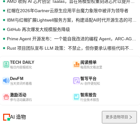
AMD 收购 AI 芯片创企 Taalas，旨在将模型权重刻进芯片以提升推理性能
红帽在2026年Gartner云原生应用平台魔力象限中被评为领导者
IBM与红帽扩展Lightwell服务方案，构建适配AI时代开源生态的可信基础设施
GitHub 再次爆发大规模服务降级
Prime Agent 开源发布：一个能自我改进的编程 Agent，ARC-AGI 3 超越人类专家基线
Rust 项目团队宣布 LLM 政策：不禁止，但你要承认哪些代码不是你写的
TECH DAILY
阅读榜单
每日内容报纸化
每周热文看这里
DevFM
智写平台
当天资讯听着看
AI 创作更轻松
激励活动
智库报告
参与活动赢源石
行业技术报告
AI 造物
更多造物项目