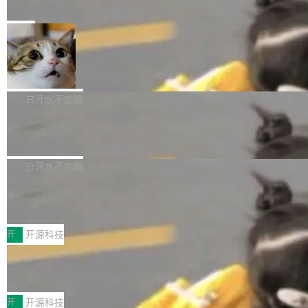
e” 和 Muse Spark 1.2 模型
mmit 之间的空隙里丢失了。 DeltaDB 要做的就
金额高达158.3亿美元，这一单项投入已经逼近
Meta 今天发布了两款 AI 产品：Muse Code，
是把这段空隙补上。 回退到任何一次编辑：Delt
微软同期总资本开支的四成。 与亚马逊、Alpha
一个在终端里运行的编程 agent；Muse Spark
局
aDB 捕获 commit 之间的每一次操作，...
bet、微软以及 Meta 等传统科技巨头相比，Spa
1.2，驱动这个 agent 的新模型。一句话概括：
ceXAI的资金消耗速度尤为引人瞩目。然而，支
美团开源 LoHoSearch，用知识图谱校
你可以用 curl -fsSL https://dev.meta.ai/install.
准 AI 能力认知
撑庞大支出的资金来源却呈现出截然不同的面
sh | bash 安装一个能在大项目里自动规划、写
机器出题的前提，是让机器拥有全局视野。整个
貌。数据显示，微软和 Meta 主要依托充沛的经
代码、验证结果的 AI 终端工具。 据介绍，Muse
构建流程可以分为四个环节：建图 → 控制难度
白开水不加糖
营现金流来覆盖资本开支，其资本支出覆盖率分
Code 是 Meta 的编程 agent 产品。它和市场上
→ 质量把关 → 数据概览。
别达到155% 和106%;而SpaceXAI的经营现金
腾讯开源 UCL-MPComm 通信库
已有的终端编程 agent 在设计理念上有几个明显
流仅能覆盖资本开支的12...
的差异点。 异步后台 agent：Muse Code 有一
腾讯网平团队宣布开源了 UCL-MPComm 通信
个主 agent 循环，外加一组后台 agent。这些后
库，并将作为transport接入Mooncake TENT。
白开水不加糖
台 agent...
该通信库针对AI Memory池化场景的数据传输需
CoStrict入选工信部2025人工智能应用
求进行了深度优化，能够实现数据中心内大规模
典型案例
计算节点间多种内存类型的高性能通信。 UCL-
近日，工信部科技司公示《2025人工智能应用典
MPComm将作为一种传输引擎接入Mooncake T
型案例入选名单》，深信服“面向企业研发场景的
开
开源科技
ENT，实现零拷贝传输性能提升30%、非零拷贝
开源 AI 编程平台 CoStrict 应用”凭借卓越的技术
传输性能最高提升5倍。UCL-MPComm底层基
深信服AI算力网关入选工信部人工智能
创新与落地成效成功入选。 全链路私有化部署，
应用典型案例！
于自研UCL-Engine通信引擎，后续腾讯网平将
助力企业AI研发安全落地 当前，越来越多企业已
前不久，工业和信息化部正式发布《2025年人工
持续开源更多基于UCL-Engine的高性能通信组
经开始引入 AI Coding 工具，通过调用公有云模
智能应用典型案例名单》，集中展示人工智能在
开
开源科技