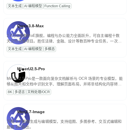
高并发、轻量化任务，适合日常对话、内容创作、基础 RAG、批量
文本生成
AI 编程模型
Function Calling
文案处理等普惠刚需场景。
Qwen3.8-Max
2.4万亿参数MoE旗舰，编程与办公能力全面跃升，可自主编程十数
天交付完整项目。胜任法律、金融、设计等数百种专业任务，一次对
话端到端交付生产级成果。原生视觉理解贯穿规划、执行与验证全流
文本生成
AI 编程模型
多模态
程，支持超长文档与长视频的深度语义解析。长程任务中自主规划与
闭环迭代，持续进化。
MinerU2.5-Pro
MinerU2.5-Pro是一款面向复杂文档解析与 OCR 场景的专业模型，能
够从图片和文档中识别文字、理解页面布局，并将非结构化内容转换
为便于存储、检索和二次处理的结构化结果。
8K
多语言
文档处理/OCR
Wan2.7-Image
万相 2.7 图像生成与编辑模型，支持组图、多图参考、交互式编辑和
最高 2K 输出。