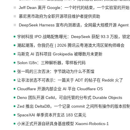
Jeff Dean 离开 Google：一个时代的结束，一个实验室的开始
慕尼黑市政府为全职开源项目维护者提供资助
DeepSeek Harness 宣布内测邀请，全网最大规模开源 Age
宇树科技 IPO 战略配售曝光：DeepSeek 获配 93.3 万股，锁定
潮起潮落，你我仍在 | 2026 腾讯云粤港澳大湾区架构师峰会
马斯克 AI 百科项目 Grokipedia 被曝数月未更新
Solon I18n：三种解析器，零样板代码
张一鸣的三次否决：字节跳动为什么不蒸馏
让非法状态不可表示：一篇关于 ADT 的帖子在 Reddit 火了
Cloudflare 开源内部企业 AI 平台 Cloudflare OS
Deno 团队开源 Celld，可自托管的分布式 Durable Objects
Zed 推出 DeltaDB，一个记录 commit 之间所有操作的版本控
SpaceXAI 单季资本开支达 183 亿美元
小米正式开源自研具身基座模型 Xiaomi-Robotics-1