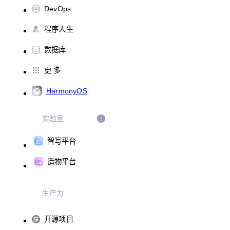
DevOps
程序人生
数据库
更 多
HarmonyOS
实验室
智写平台
造物平台
生产力
开源项目