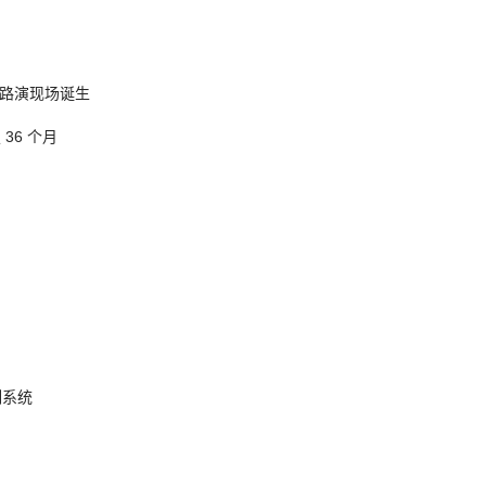
nt 路演现场诞生
 36 个月
制系统