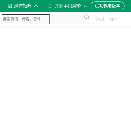
媒体矩阵
开源中国APP
切换老版本
登录
注册