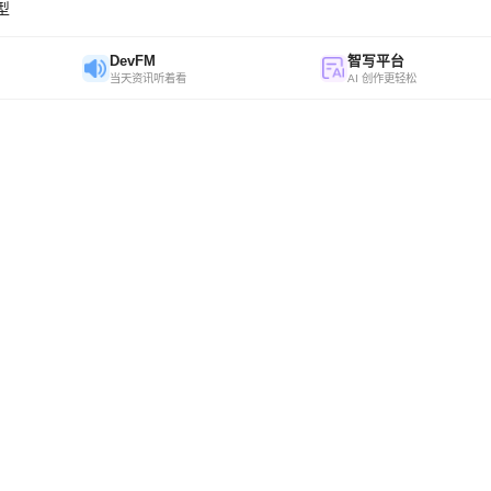
模型
DevFM
智写平台
当天资讯听着看
AI 创作更轻松