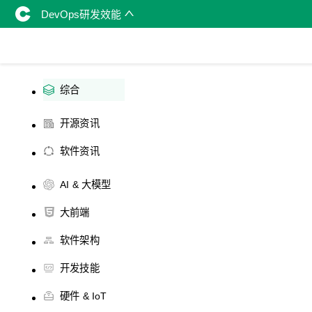
DevOps研发效能
综合
开源资讯
软件资讯
AI & 大模型
大前端
软件架构
开发技能
硬件 & IoT