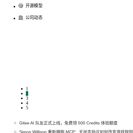
开源模型
公司动态
1
2
3
4
5
Gitee AI 队友正式上线，免费领 500 Credits 体验额度
Simon Willison 重新拥抱 MCP：无状态协议如何改变游戏规则