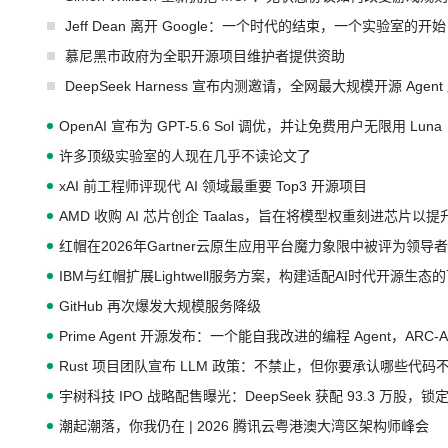
Jeff Dean 离开 Google：一个时代的结束，一个实验室的开始
慕尼黑市政府为全职开源项目维护者提供资助
DeepSeek Harness 宣布内测邀请，全网最大规模开源 Age
OpenAI 宣布为 GPT-5.6 Sol 调优，并让免费用户无限用 Luna
许多顶级实验室的人现在几乎不读论文了
xAI 前工程师评现代 AI 领域最重要 Top3 开源项目
AMD 收购 AI 芯片创企 Taalas，旨在将模型权重刻进芯片以
红帽在2026年Gartner云原生应用平台魔力象限中被评为领导者
IBM与红帽扩展Lightwell服务方案，构建适配AI时代开源生
GitHub 再次爆发大规模服务降级
Prime Agent 开源发布：一个能自我改进的编程 Agent，ARC-
Rust 项目团队宣布 LLM 政策：不禁止，但你要承认哪些代码
宇树科技 IPO 战略配售曝光：DeepSeek 获配 93.3 万股，锁定
潮起潮落，你我仍在 | 2026 腾讯云粤港澳大湾区架构师峰会