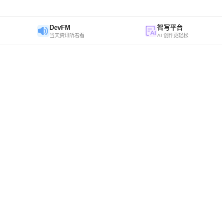
DevFM
智写平台
当天资讯听着看
AI 创作更轻松