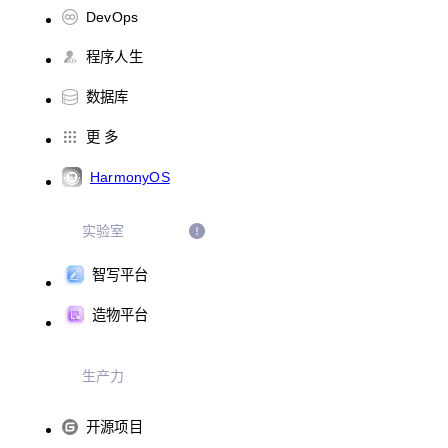
DevOps
程序人生
数据库
更 多
HarmonyOS
实验室
智写平台
造物平台
生产力
开源项目