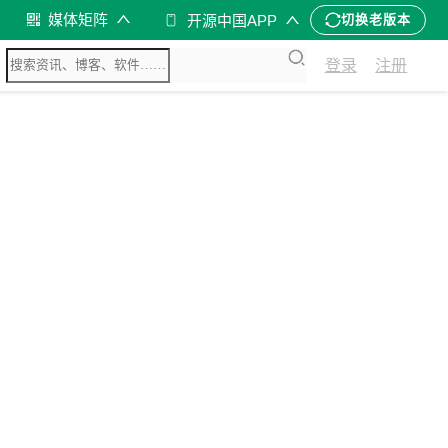
媒体矩阵
开源中国APP
切换老版本
登录
注册