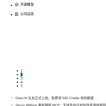
开源模型
公司动态
1
2
3
4
5
Gitee AI 队友正式上线，免费领 500 Credits 体验额度
Simon Willison 重新拥抱 MCP：无状态协议如何改变游戏规则