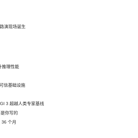
nt 路演现场诞生
提升推理性能
态的可信基础设施
AGI 3 超越人类专家基线
不是你写的
 36 个月