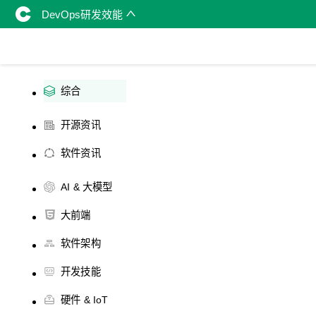
DevOps研发效能
综合
开源资讯
软件资讯
AI & 大模型
大前端
软件架构
开发技能
硬件 & IoT