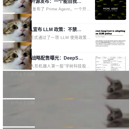
（OHDD：OpenHarmony Hardware Develope
Prime Agent 开源发布：一个能自我改
障无法工作。Pages、Copilot code review、C
进的编程 Agent，ARC-AGI 3 超越人类
r Day）将在杭州启航。活动面向智能硬件产业
opilot coding agent 全部受影响。从检测到完全
Prime Intellect 发布了 Prime Agent，一个开源
专家基线
链企业和开发者，邀请行业专家与资深技术顾
恢复，大约 12 小时。 这是 2026 年 8 月的第六
的编程 Agent Harness，核心设计围绕两个抽
局
问，围绕开源鸿蒙技术能力、设备适配、芯片适
起事故，其中四起与 AI/Copilot 服务相关。 Git
象：Recursive Language Model（RLM）和 C
配、功耗与稳定性调优、兼容性测评及统一互联
Hub 员工 kdaigle 在 HN 讨论中贴出了一组数
Rust 项目团队宣布 LLM 政策：不禁
ontinual Harness。在 ARC-AGI 3 基准测试
等内容展开系统讲解和实战交流，帮助企业进一
止，但你要承认哪些代码不是你写的
据：2025 年全年 10 亿次 commit。现在，每周
上，Prime Agent + Opus 5 的组合达到了 95.
Rust 语言项目正式通过了一项 LLM 使用政策，
步了解开源鸿蒙在智能...
2.75 亿次，全年预计 140 亿次。GitHub...
5% RHAE Best@1，超过了 ARC 报告的人类专
覆盖 rust-lang/rust 单一仓库的代码贡献。这不
局
家基线 95.4%。 不是又一个 coding agent 包装
是项目级别的官方立场，目前由五个团队采纳，
器 Prime Agent 的架构和市面上大多数 coding
宇树科技 IPO 战略配售曝光：DeepSe
但它可能是主流开源项目中关于 AI 辅助贡献最
ek 获配 93.3 万股，锁定 36 个月
agent 有本质区别。大多数 agent harness 的设
细致的一份规则。 政策的核心只有一句话：LLM
8月6日晚间，“人形机器人第一股”宇树科技股份
计是基于早期模型的能力—...
可以用来分析、提炼、审阅、建议，但不能用来
有限公司披露IPO发行价格及战略配售结果，杭
白开水不加糖
创作。 具体来说，LLM 生成的代码可以提交，
州深度求索人工智能基础技术研究有限公司（De
但必须满足五个条件：预先安排、非关键、高质
Docker 29.7.2 发布
epSeek）获配93.3399万股，按150.8元/股发行
量、充分测试、充分审查，并且必须披露。LLM
价格计算，认购金额约1.41亿元，股份锁定期为
Docker 29.7.2 现已发布，具体更新内容如下：
不得生成涉及安全性的关键变更，除非作者本身
36个月。 公告显示，本次宇树科技战略配售对
Bug fixes and enhancements 修复多次传递同
白开水不加糖
就是领域专家。即使如此，政策也"强烈不建
象主要包括长期投资机构、与公司业务具有战略
一环境变量时，docker service create和docker
议"这么做。 对于不披露的情况，审核者可以直
Apache Fluss 毕业成为顶级项目
合作关系或长期合作愿景的大型企业、科创板保
service update会发生 panic 的问题。docker/cl
接关闭 PR，无需解释。 政策作者 Jynn Ne...
荐人跟投子公司，以及公司高级管理人员和核心
i#7145 修复了 Docker Engine 29.7.0 中引入的
今年 7 月，Apache Fluss 的毕业提案在 Apach
员工参与设立的专项资产管理计划。其中，Dee