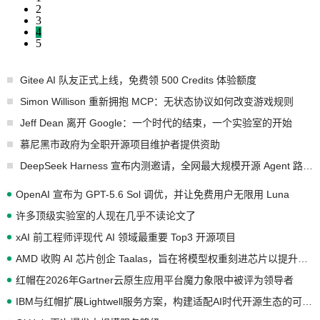
2
3
4
5
Gitee AI 队友正式上线，免费领 500 Credits 体验额度
Simon Willison 重新拥抱 MCP：无状态协议如何改变游戏规则
Jeff Dean 离开 Google：一个时代的结束，一个实验室的开始
慕尼黑市政府为全职开源项目维护者提供资助
DeepSeek Harness 宣布内测邀请，全网最大规模开源 Agent 路演现场诞生
OpenAI 宣布为 GPT-5.6 Sol 调优，并让免费用户无限用 Luna
许多顶级实验室的人现在几乎不读论文了
xAI 前工程师评现代 AI 领域最重要 Top3 开源项目
AMD 收购 AI 芯片创企 Taalas，旨在将模型权重刻进芯片以提升推理性能
红帽在2026年Gartner云原生应用平台魔力象限中被评为领导者
IBM与红帽扩展Lightwell服务方案，构建适配AI时代开源生态的可信基础设施