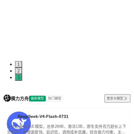
1
2
3
模力方舟
最新模型
热门模型
更多大模型
DeepSeek-V4-Flash-0731
高效轻量化MoE模型，总参284B，激活13B，原生支持百万超长上下
文能力。推理速度快、延迟低、调用成本低廉，综合能力均衡，主打