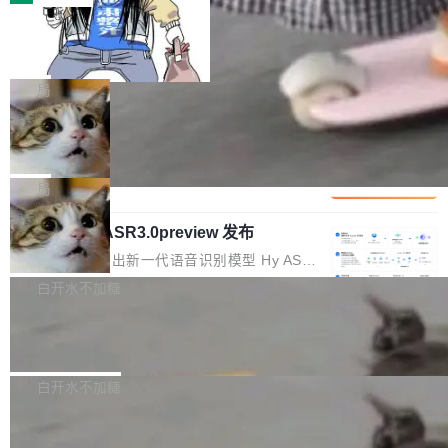
装完即用。 开源地址：Gitee · GitCode · GitHu
体。企业级代码仓库通常包含数十万乃至数百万
b 安装 支持 Java 8+（8~26）、macOS / Linu
一条“删库”命令跑 17 小时，算法工程
个文件，其规模远超单次模型调用可承载的上下
师删光 89TB 数据只为干私活
x / Windows / Harmony PC。 # macOS / Linu
文窗口。随着项目规模的持续扩张与代码历史的
最高人民检察院8月4日公布了一起案件：北京一
x / Harmony PC curl -fsSL https://solon.noea
不断累积，代码仓中的模块关系、接口契约、业
名90后算法工程师王某，为了给自己接的私活腾
局
r.org/solon...
务逻辑等关键信息往往分散于数十乃至数百个文
服务器空间，删光了公司AI游戏部门的全部核心
件之中，形成高度复杂的知识关联网络。传统的
Cloudflare 分享推理优化实践：KV ca
数据。 王某2024年1月入职东城区某科技公司AI
che 量化 + 权重压缩，吞吐量提升 4
代码检索手段（如关键词匹配、目录遍历）仅能
短剧部门，有互联网大厂背景。在公司内部架构
Kimi 和 GLM 是当前最强的大模型系列之一，但
1%，成本降 30%
在语法层面完成文本定位，难以触及代码的语义
调整期间，部门三次通知全员将数据从A集群迁
它们有一个共同的问题：太吃显存了。月之暗面
局
内涵与结构关联，导致开发者使用代码智能体在
移到B集群，王某都回复了"收到"。 他没有迁移
的 Kimi K 系列和智谱的 GLM 都是长上下文、M
理解大规模代码仓时面临显著"代码仓理解"瓶
数据。2024年9月3日下午4点，他使用此前登录
腾讯混元 Hy ASR3.0preview 发布
oE 架构的大模型，好用到让人上瘾，但 GPU 显
颈。 代码仓深度理解服务（以下简称" CodeBas
的账号密码进入A集群，输入了一条被程序员圈
存永远不够用。 Cloudflare 的 Workers AI 团队
腾讯混元正式推出新一代语音识别模型 Hy ASR
e深度理解服务"）是华为云码道（CodeA...
称为"删库跑路"的命令——最高管理员权限、无
一直在跑这些模型的推理。他们在官方博客上发
3.0preview。基于最新一代大语言模型 Hy3 的
白开水不加糖
需确认、强制递归删除。17个小时后，运维人员
了一篇技术文章，详细拆解了三种让大模型在 G
语言理解能力，以及融合了高精度语音识别与深
发现异常并中止进程时，89TB数据已经没了。
PU 上跑得更省、更快的技术手段——KV cache
Pale Moon 34.3.2 发布，苍月浏览器
度语义理解能力，实现了语音识别能力的全面升
删掉的是AI游戏部门的全部开发文件，包括公司
量化、模型权重压缩、以及共享 KV cache 的完
级。 根据介绍，Hy ASR3.0preview 目标在于：
Pale Moon 34.3.2 现已发布，这是一个安全更
自研的多个文生3D和...
整性保护。效果是：吞吐量提升 41%，每 token
让语音识别不再只是听清，而是真正听懂。通过
新和少量网页兼容性修复版本。 Changes/fixe
白开水不加糖
成本降低 30%，精度不变。 FP8 省的不仅是显
先理解你的语境和意图，再把准确的文字直接给
s： 实现了URL.Parse()便捷功能 对浏览器内部
存 KV cache 是推理时最吃显...
到你。从“逐字转写、单点优化”演进为“理解语
PostgreSQL 18/19 新特性深度解读
函数添加了多项边界检查，以避免潜在的越界访