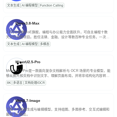
高并发、轻量化任务，适合日常对话、内容创作、基础 RAG、批量
文本生成
AI 编程模型
Function Calling
文案处理等普惠刚需场景。
Qwen3.8-Max
2.4万亿参数MoE旗舰，编程与办公能力全面跃升，可自主编程十数
天交付完整项目。胜任法律、金融、设计等数百种专业任务，一次对
话端到端交付生产级成果。原生视觉理解贯穿规划、执行与验证全流
文本生成
AI 编程模型
多模态
程，支持超长文档与长视频的深度语义解析。长程任务中自主规划与
闭环迭代，持续进化。
MinerU2.5-Pro
MinerU2.5-Pro是一款面向复杂文档解析与 OCR 场景的专业模型，能
够从图片和文档中识别文字、理解页面布局，并将非结构化内容转换
为便于存储、检索和二次处理的结构化结果。
8K
多语言
文档处理/OCR
Wan2.7-Image
万相 2.7 图像生成与编辑模型，支持组图、多图参考、交互式编辑和
最高 2K 输出。