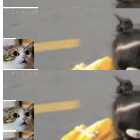
境、兼容场景、一键直出”。 Hy ASR 3.0 previe
问、下溢和溢出。（DiD） 修复了加载和解析内
演讲者分享了一个有趣的实践：面对 PG 18 已
w 不要求标准普通话，方言识别覆盖粤语、吴语
容提供的字体时出现的几个问题 为避免音频加
发布的 Release Notes，他利用 AI 工具（如 Co
白开水不加糖
等 10 大方言片区和 20 余个二级小片区。在开
载、处理和播放过程中可能出现的一系列错误，
pilot）对数千条 commit 日志进行自动分析，先
源评测集中，Hy ASR 3.0 preview 在多语种的
慕尼黑市政府为全职开源项目维护者提
对音频采样频率设定了下限 采样率低于 8kHz
让模型总结出三十余条潜在特性，再逐条要求生
WER（...
供资助
（通常被认为是 "telephone"/"walkie-talkie" 音
成详细解释和代码校验，最终筛选出对用户体感
"在过去大约 10 年的大部分时间里，libexpat 的
质的最低采样率）的音频格式将被拒绝 修复了 C
最强的若干项。对于尚未正式发版的 PG 19，则
维护工作一直与我的日常工作、家务、社交生活
局
SS 圆角虚线样式中可能存在的问题 如果表单中
通过拉取过去一年内（从 PG 18 Beta1 时间点
和休闲娱乐竞争时间。" 这是 libexpat 维护者 S
的图像元素不在同一个子树中，则它们将不再关
Firefox 153.0.3 发布
至今）的所有 commit，同样交由 AI 分析提炼。
ebastian Pipping 写在博客里的话。8 月 4 日，
联 加...
经过人工复核，准确度令人满意。这一方法也为
他宣布了一个新消息：从 2026 年 8 月 1 日起，
Firefox 153.0.3 现已发布，具体更新内容如
社区爱好者提供了高效跟踪新版本的思路。
他可以全职维护 libexpat 了，最长 6 个月。发
下： New Smart Window 包含多项增强功能：
白开水不加糖
工资的是慕尼黑市政府。 libexpat 是一个 C99
<ul> <li>现在建议列表会显示更多结果，方便用
编写的流式 XML 解析器，MIT 许可证。和 libx
Cloudflare Computer 开源：你的 Age
户查找历史记录和切换到已打开的标签页。（<a
nt 需要一台电脑，而不是一个容器
ml2 一样，它是世界上使用最广泛的 XML 解析
href="https://bugzilla.mozilla.org/show_bug.c
Cloudflare 开源了名为 @cloudflare/computer
库之一。你的操作系统、浏览器、无数的基础设
gi?id=2019042">Bug&nbsp;2019042</a>）</l
的 npm 包。项目的核心论点是：容器不适合 Ag
局
施软件，很可能都在用它。而过去十年，维护它
i> <li>现在，助手可以直接使用 Exa 的网络搜索
ent 计算。真正适合的，是 Isolate。 Cloudflare
的人一直在用业余...
结果回答问题，而无需将问题转交给搜索引擎。
OpenAI 公开邮件和聊天记录回应苹果
工程师在这件事上没什么可谦虚的——他们用 W
诉讼，称“Apple is getting this wron
（<a href="https://bugzilla.mozilla.org/show_
orkers 跑了十年 Isolate。用 CEO Matthew Pri
上个月，苹果一纸诉状把 OpenAI 告上法庭，指
g”
bug.cgi?id=204...
nce 的话说：「我们一生都在用 Isolate 运行代
控其挖角苹果前员工并窃取商业秘密。苹果的诉
局