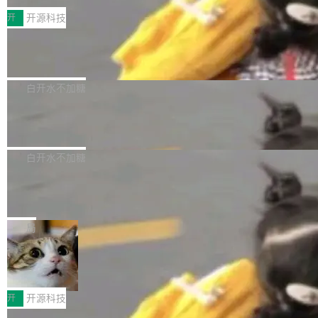
括 epoll（围绕 kqueue 实现）、POSIX 消息队
营、到IAA游戏的“买变一体”正循环、再到联运与
列主板阵容迎来新成员——B850 AORUS ELITE
开
开源科技
列、...
广告协同的全链路经营闭环，以及面向全球市场
X3D。作为面向主流高性能平台打造的全新主板
的出海增长布局。 华为终端云业务商业化销售负
Zadig v5.0 发布：AI 发布专员与 AI 审
产品，B850 AORUS ELITE X3D延续技嘉在X3
查专员上线
责人在开场致辞中表示，游戏开发者的核心诉求
D平台优化上的技术积累，旨在为游戏玩家带来
我们团队这几天最大的卡点不是 AI 写得不够
已不再是“多一个投放渠道”，而是一套能够持续
更稳定、更高效的装机选择。 B850 AORUS ELI
好，是 AI 写得太好了。 好到审查排期从两天的
白开水不加糖
驱动增长的体系。截至目前，搭载HarmonyOS
TE X3D基于AMD AM5平台打造，支持AMD Ry
活儿拖成了五天。PR 一堆起来没人敢合，发布
6的终端设备已突破7000万台，注册开发者数量
zen 9000/8000/7000系列处理器，并针对X3D
Dgraph v25.4.0 发布，具有图形后端的
窗口推了又推。好到合进 main 分支的代码，我
已突破 1100 万。随着鸿蒙生态汇聚越来越多的
原生 GraphQL 数据库
处理器特性进行平台级优化。其搭载X3D鸡血模
们自己都没看完。 这事不是个例。GitLab 调研
Dgraph 是一个水平可扩展的分布式 GraphQL
高质量游戏...
式2.0，可根据不同使用场景释放处理器潜力，
过 1528 名开发者，85% 说 AI 把瓶颈从写代码
数据库，有一个图形后端。作为一个原生的 Gra
白开水不加糖
帮助玩家在游戏与高负载应用中获得更充分的性
转移到了审代码。 写代码有人替你干了。但审代
phQL 数据库，它严格控制数据在磁盘上的排列
能表现。 在核心规格方面，B850 AO...
码、把关发版这两道关，还得靠人肉扛。 V5.0
竹知了：一个零依赖的单文件 HTML，
方式，以优化查询性能和吞吐量，减少集群中的
把儿时竹蝉玩具搬进浏览器
想让 AI 一起盯。
磁盘寻道和网络调用。 Dgraph v25.4.0 现已发
竹知了（zhuzhiliao）是那种小时候路边摊上几
布，具体更新内容包括： feat(zero)：Zero 现
块钱的玩意儿——一根小竹签，一个竹筒，一头
局
支持 --security superflag（token=...;whitelist
系着涂了松香的线。甩起来，竹膜震动，发出“哇
=...），与 Alpha 版本的格式一致，并据此对其
30倍效率升级：解锁医学影像数据要素
——哇”的蝉鸣声。实物越来越难找了，有开发者
价值化的真实路径
管理 HTTP 端点进行授权。 <blockquote> <p>
把它做成了 Web 玩具，放在 zhuzhiliao.imsai.c
完成一例腹部CT影像标注，张医生过去需要约1
<span><strong>警告：</strong>&nbsp;Zero
c 上，并在 GitHub 开源。 玩法很简单：按住屏
20个小时。他必须在数百张连续影像上，一笔一
开
开源科技
的 admin ...
幕画圈，或者直接甩手机。页面会实时显示转速
笔勾画边界，一层一层识别肌肉组织。如今，使