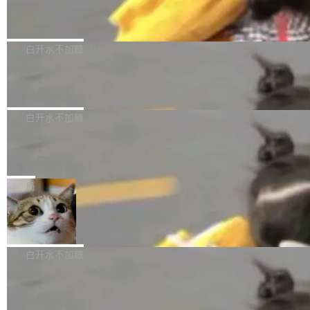
（圈/秒），声音来自真实竹知了录音的 1.72 秒
Apache Dubbo-go v3.3.2 正式发布
用东软飞标医学影像标注平台，同样的工作缩短
采样，无缝循环。音频解码失败时，还有一套合
至4小时，效率提升30倍。 这组数字背后，改变
这个版本面向生产环境，重心在内核稳定性。我
成兜底——锯齿波振荡器模拟脉冲，并联带通共
的不只是速度，而是把医学影像转化为AI能力的
们彻底收敛了旧配置体系，扩展了 Triple 协议与
白开水不加糖
振峰模拟竹膜和筒腔共鸣。 技术细节上，物理引
路径真正打通了。 大型医院积累的影像数据规模
泛化调用能力，加强了应用级元数据和服务治
擎是绳系质点模型：重力、弹性绳（只拉不
庞大，但不能直接用于训练模型。器官、病灶和
Calibre 9.12 发布，功能强大的开源电
理，同时集中修了并发安全、资源泄漏和热路径
推）、空气阻力，1/240 秒定步长积...
子书工具
组织边界，必须由专业医生逐层识别、标记和校
性能问题。
Calibre 开源项目是 Calibre 官方出的电子书管
正，才能成为机器能理解的高质量数据。医学影
理工具。它可以查看，转换，编辑和分类所有主
白开水不加糖
像AI落地最昂贵的环节，不是算法，是专业医生
流格式的电子书。Calibre 是个跨平台软件，可
的时间。 张医生是某三甲医院放射科副主任医
SwiftUI 问世七年了，为什么开发者还
以在 Linux、Windows 和 macOS 上运行。 Cal
师，牵头一项腹部肌肉影像课题。他需要在数百
在骂它？
ibre 9.12 现已正式发布，此次更新内容如下：
Yakov Manshin 发了一期长达 40 分钟的 YouT
张CT影像上完成像素级精细分割，让系统"...
新功能 macOS：在 Connect/Share 按钮中添加
ube 视频，标题是"SwiftUI 七年后：一个平庸的
局
通过 AirDop 共享书籍的功能 Content server：
故事"。视频核心观点很简单：SwiftUI 发布七年
支持可向服务器后端添加新端点的插件 Edit boo
DBeaver 26.1.4 发布
了，仍然像一个永久公测版。 Manshin 从数据
k：Compress images：添加将 GIF 图像转换为
流、布局系统、API 稳定性、性能、跨平台五个
DBeaver 是一个免费开源的通用数据库工具，适
JPEG/WebP 的选项 ToC Editor：添加一个按
维度逐一批判了 SwiftUI。最让人印象深刻的一
用于开发人员和数据库管理员。DBeaver 26.1.4
白开水不加糖
钮，用于对目录中的条目进...
个论据是：苹果官方的 SwiftUI 教程项目 Land
现已发布，具体更新内容包括： AI 助手： <ul st
marks，用最新 Xcode 在最新 macOS 上构建
传音TEX AI语音算法团队斩获MLC-SL
yle="margin-left:0; margin-right:0"> <li><span
M 2026国际挑战赛Task 1亚军
运行，出来的效果是坏的——侧边栏按钮大小不
style="color:#000000">现在可以通过键盘访问
近日，在国际语音领域顶级会议INTERSPEECH