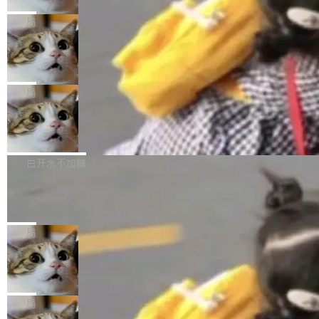
2027 年就能追上美国前沿实验室的水平。 Dela
五年前，David Crawshaw 问过很多软件工程师
频技...
最终并未成功落地，而高额算力消耗持续运行长
ngue 把原因归结为一件事：开放协作。中国的
一个问题：你写过什么给自己用的程序？答案几
局
达 5 个月，公司直到财务对账时才察觉异常。这
AI 开发者在一个共享和协作的生态里加速迭代，
乎都是没有。工程师们整天用别人写的程序写程
意味着一个无人看管的 AI 程序，在近半年时间
而美国模型厂商在"闭门造车"。他的原话是 "buil
DeepSeek Harness 宣布内测邀请，全
序给别人用。偶尔有人自己写个博客系统、智能
里日夜不停地"烧钱"。 复盘显示，...
网最大规模开源 Agent 路演现场诞生
ding in silos"——各自为战，互不通气。 这个判
家居控制、家庭实验室，都算稀奇事。 Crawsh
一条内测招募帖，发出去的时候大概没人想到它
断从他嘴里说出来分量不同。Hugging Face 是
aw 是 Shelley 的作者，一个开源 AI coding age
会变成一场开源 Agent 生态的路演。 8月1日，
局
全球最大的开源 AI 平台，上面跑着上百万个模
nt。他最近在博客上写了一篇文章，核心论点很
DeepSeek Harness 团队负责人崔添翼（tiany
型。谁在开源赛道上领先，...
简单：开发者工具必须开源。 理由不是传统的自
商汤 SenseNova U1.5-Lite-Preview
i）在 X 上发帖： 「如果你是 Agent Harness 相
开源
由软件情怀，而是一个跟 AI agent 直接相关的
关开源项目的开发者，希望参加 DeepSeek Har
商汤科技宣布面向社区开源轻量级统一多模态模
技术判断。 两行 prompt 就能个性化任何软件 C
ness 的内测，可以回复或私信联系我。请附上
型的预览版本 SenseNova U1.5-Lite-Preview。
白开水不加糖
rawshaw 给出了两个 prompt。 第一个： "下载
GitHub id 以及开源代表作。」 DeepSeek 曾在
公告称，SenseNova U1.5-Lite-Preview并非简
某个软件的源码，在本地构建。修改 agent ...
官方招聘信息中写过一条简洁有力的公式：Mod
Ubuntu 将核心系统包从 deb 转成了 s
单的模型规模升级，而是基于 SenseNova U1
nap
el + Harness = Agent。模型负责理解和推理，
的一次系统性迭代，不仅在同一架构中贯通视觉
Ubuntu 正在把又一个核心系统包从 deb 转为 s
Harness 负责把能力落到真实环境中——调用工
理解、推理、生成与编辑，还仅以 8B-MoT 的轻
nap。这次是 hwctl——一个用来检查 Ubuntu
局
具、读写文件、管理上下文、处理错误、完成闭
量大小，将能力推进到4K、更精细的真实质感、
硬件认证状态的命令行工具。 Canonical 工程师
环。崔添翼招人的标...
更复杂的视觉控制和可持续迭代编辑。 相比 U
Dario Amodei 担心新人来 Anthropic
Alan Griffiths 在邮件列表中说得很直白：「hwc
只为金钱，不为使命
1，U1.5-Lite-Preview 在以下方向上带来了显著
tl 是一个 Ubuntu 专有的包，它和它的依赖项都
顶级 AI 研究员在两家公司之间来回跳，中间只
提升： 原生支持4K图像生成； 更精细的局部纹
是 Ubuntu 专有的，不会用在其他发行版上。」
隔了几天。 Lilian Weng 上周刚宣布因健康原因
局
理、细节与真实世界质感； 更准确的中英文文字
所以 deb 版本的受众实际上为零。既然只有 Ub
离开 Thinking Machines Lab，说自己作为联合