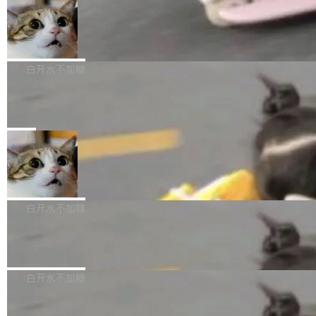
l 迁移或唤醒时，新宿主从 S3 恢复 SQLite 数据
te 17 Pro、OPPO K15，要么是vivo X300 E这
本控制系统。目前处于 Early Access 阶段。 De
库继续执行。存储库是持久化的唯一真相...
样的次旗舰。 Galaxy Z Fold8 Ultra / Z Fold8 /
SpaceXAI 单季资本开支达 183 亿美元
ltaDB 的核心思路直接写在 landing page 最显
Z Flip8三款折叠屏新机均在7月22日发布，且全
眼的位置：「Software is made between com
根据风险投资人Tomer Tunguz 博客（VC 分
部搭载骁龙8 Elite Gen5 for Galaxy，它们本该
mits」——软件是在 commit 之间写出来的。git
析）披露的最新分析与第二季度业绩报告，Spac
白开水不加糖
是7月性...
只记录了你提交的最终状态，但真正的工作过程
eXAI在上个季度的总资本支出飙升至183.7亿美
——打字、删改、试错、agent 对话——都在 co
Meta 发布终端编程 Agent“Muse Cod
元。其中，绝大部分资金被直接用于 AI 领域，
e” 和 Muse Spark 1.2 模型
mmit 之间的空隙里丢失了。 DeltaDB 要做的就
金额高达158.3亿美元，这一单项投入已经逼近
Meta 今天发布了两款 AI 产品：Muse Code，
是把这段空隙补上。 回退到任何一次编辑：Delt
微软同期总资本开支的四成。 与亚马逊、Alpha
一个在终端里运行的编程 agent；Muse Spark
局
aDB 捕获 commit 之间的每一次操作，...
bet、微软以及 Meta 等传统科技巨头相比，Spa
1.2，驱动这个 agent 的新模型。一句话概括：
ceXAI的资金消耗速度尤为引人瞩目。然而，支
美团开源 LoHoSearch，用知识图谱校
你可以用 curl -fsSL https://dev.meta.ai/install.
准 AI 能力认知
撑庞大支出的资金来源却呈现出截然不同的面
sh | bash 安装一个能在大项目里自动规划、写
机器出题的前提，是让机器拥有全局视野。整个
貌。数据显示，微软和 Meta 主要依托充沛的经
代码、验证结果的 AI 终端工具。 据介绍，Muse
构建流程可以分为四个环节：建图 → 控制难度
白开水不加糖
营现金流来覆盖资本开支，其资本支出覆盖率分
Code 是 Meta 的编程 agent 产品。它和市场上
→ 质量把关 → 数据概览。
别达到155% 和106%;而SpaceXAI的经营现金
已有的终端编程 agent 在设计理念上有几个明显
腾讯开源 UCL-MPComm 通信库
流仅能覆盖资本开支的12...
的差异点。 异步后台 agent：Muse Code 有一
腾讯网平团队宣布开源了 UCL-MPComm 通信
个主 agent 循环，外加一组后台 agent。这些后
库，并将作为transport接入Mooncake TENT。
白开水不加糖
台 agent...
该通信库针对AI Memory池化场景的数据传输需
CoStrict入选工信部2025人工智能应用
求进行了深度优化，能够实现数据中心内大规模