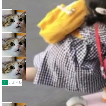
的帖子在 Reddit 火了
式”为主题，直面AI从实验室走向规模化产业落地
有一种东西，一旦用过就回不去了。Alex Fedos
的核心质量命题。会上，《2026智能研发生产力
eev 管它叫"软件设计的基石"。 他说的东西不新
局
工具选型手册》发布，Testin云测的Testin XAge
鲜——代数数据类型（ADT），尤其是和类型
nt智能测试系统入选AI测试领域代表产品。对CI
Cloudflare 开源内部企业 AI 平台 Clou
（sum type）。但他说清楚了一件事：这不是类
dflare OS
O而言，这提示了一个转变：AI测试正在从效率
型系统的学术体操，是日常编码的思维方式。 文
Cloudflare 发布了一个开源项目 Cloudflare O
工具升级为企业的质量基础设施。 CIO面对的新
章从一个简单的例子切入。一个网站的深色主题
S。如果你只看官方博客，你会觉得这是又一
局
现实 过去两年，CIO们的焦虑清单上多了两项：
设置，如果用布尔值 + 可空字段来表示——bool
个"AI 知识库 + 聊天机器人"——每个大厂都在
一是如何让大模型和智能体应用安全地从PoC走
ean 表示是否可切换，nullable 的默认模式、浅
Deno 团队开源 Celld，可自托管的分
做，没什么新鲜的。 但 Kenton Varda 在 Twitte
向生产，二是如何让测试团队跟得上AI应用...
布式 Durable Objects
色方案、深色方案——会产生大量无意义的组
r 上把事情说清楚了： 今天我们发布了 Cloudfla
Ryan Dahl 领导的 Deno 团队推出了最新开源项
合。方案缺了、配置冲突了、全 null 了。要知道
re OS，一个带连接器的聊天机器人，跟其他所
目 Celld，一个能在自己机器上运行 Cloudflare
局
哪些组合有效，作者说，你得靠"文档、校验、或
有科技公司做的一样。只不过，实际上它不一
Workers 和 Durable Objects 的守护进程。 设
者部落知识"。 换个写法。Rust 的 enum，两个
鲁大师7月新机性能/流畅/AI榜：vivo夺
样。这是 Sandstorm.io 的重制版，我十年前的
计思路很直接：每个对象是一个独立的 SQLite
变体：Switchable...
性能、流畅双第一，三星Galaxy Z系列
那个创业公司。不同的是，这次它构建在 Cloudf
数据库，按名称寻址，复制到你自己的 S3 兼容
2026年7月的手机市场，由于存储等硬件成本暴
新折叠缺席
lare Workers 上——我花了九年时间搭建的平台
存储库里。节点之间只通过这个存储库协调——
增，手机厂商的日子也不好过啊，新机速度明显
开
开源科技
——并且深度集成了 AI。这基本上是我十年秘密
没有控制平面，没有共识协议。每个对象自带一
放缓，因此硝烟味淡了许多。新机参数规格除开
计划的顶峰。 十年前，Ken...
Zed 推出 DeltaDB，一个记录 commit
个小型数据库，应用天然按分片构建，单个数据
高价的三星折叠（三星Galaxy Z Fold8 Ultra / Z
之间所有操作的版本控制系统
库的竞争和爆炸半径问题在设计层面就被消除
Fold8 / Z Flip8）外，其余要么是中低端机器，
Zed 编辑器团队发布了新项目——DeltaDB，一
了。 闲置的 cell 会休眠到几乎不占资源。当 cel
例如iQOO Z11i、REDMI Note 17、REDMI No
个在 git commit 之间记录每一次编辑操作的版
局