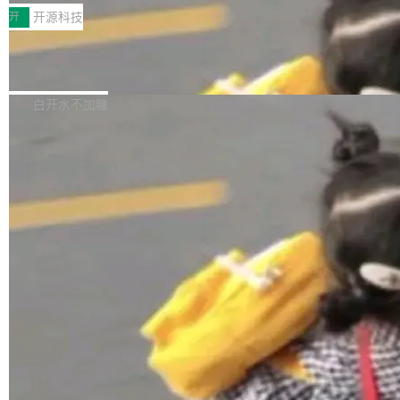
一，界面错位。他说这个问题"两年前就发现了，
AI 聊天功能（添加了一些快捷键）</span></li>
2026卫星活动——第二届多语种对话语音语言模
开
开源科技
至今没变"。 数据流方面，Manshin 指出 SwiftU
<li><span style="color:#000000">新增了始终
型挑战赛 （Multilingual Conversational Speec
I 的属性包装器演进史...
在新 SQL 控制台中打开 AI 生成的脚本的功能</
Qwen3.8-Max 发布，下周开源 Qwen3.
h Language Model Challenge，MLC-SLM）T
8-27B
span></li> <li><span style="color:#000000...
ask 1赛道中，传音TEX AI中心语音算法团队以
千问大模型宣布正式推出 Qwen 家族迄今最强大
自主研发的说话人归属多语种自动语音识别系统
的模型 Qwen3.8-Max，也是其首个 Max 规模
白开水不加糖
取得tcpMER 15.41%的成绩，在全球110支参赛
的开源权重模型。Qwen3.8-Max 的模型权重预
队伍中位列第二。此次突破展现了传音在多语种
计将于开源，彼时也将同步开源 Qwen3.8-27B
语音识别、说话人日志、时间对齐与长音频工程
模型。 根据介绍，Qwen3.8-Max 基于 Qwen 3.
加载更多
化系统等关键方向的系统性技术实力。 本届赛事
5 的架构基础构建，参数规模扩展至 2.4 万亿，
聚焦多语言对话语音模型面临的关键技术挑战，
激活参数95B，支持100万上下文Tokens，在编
共吸引来自全球工业界与学术界的1...
程、办公、科研以及长周期任务等方面实现了全
面提升。它不仅能应对更具挑战性的问题，还能
更可靠地端到端完成复杂任务，输出值得信赖的
成果。 全球开发者都可通过千问 AI 平台获得 Q
wen3.8 的 API 服务：国内每百万 Tok...