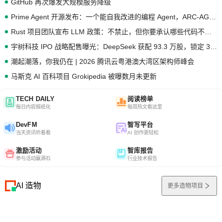
GitHub 再次爆发大规模服务降级
Prime Agent 开源发布：一个能自我改进的编程 Agent，ARC-AGI 3 超越人类专家基线
Rust 项目团队宣布 LLM 政策：不禁止，但你要承认哪些代码不是你写的
宇树科技 IPO 战略配售曝光：DeepSeek 获配 93.3 万股，锁定 36 个月
潮起潮落，你我仍在 | 2026 腾讯云粤港澳大湾区架构师峰会
马斯克 AI 百科项目 Grokipedia 被曝数月未更新
TECH DAILY
阅读榜单
每日内容报纸化
每周热文看这里
DevFM
智写平台
当天资讯听着看
AI 创作更轻松
激励活动
智库报告
参与活动赢源石
行业技术报告
AI 造物
更多造物项目