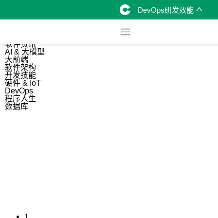
DevOps研发效能
综合
开源资讯
软件资讯
AI & 大模型
大前端
软件架构
开发技能
硬件 & IoT
DevOps
程序人生
数据库
1