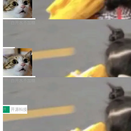
生成与复杂版式组织； 更稳定的图...
untu 用户在用，那用 snap 打包就没什么可纠结
FFmpeg 9.0 发布
创始人的角色「太累了」。几天后，The Inform
的。 从 deb 到 snap 的迁移路径 hwctl 是 rust-
ation 就曝出她将重回 OpenAI，负责递归自我
FFmpeg 9.0 现已发布，包含多项改进。官方更
hwlib 硬件 API 库的一部分，命令行工具负责查
改进方向的研究。她是 Thinking Machines 过
新日志列出的 9.0 版本主要更新内容如下： 扩
白开水不加糖
询 Ubuntu 的硬件认证数据库。...
去一年内第四个离开的联合创始人。 这家由前
展 AMF 色彩转换器 (vf_vpp_amf) 的 HDR 功能
OpenAI CTO Mira Murati 创立的公司，连创始
DeepSeek V4 Flash 单日消耗 8 万亿 t
MP4 muxer 中支持 LCEVC 音轨复用 Playdate
okens 登顶热搜
团队都留不住。 但 Thinking Machines 不是唯
视频编码器和多路复用器 添加 v360_vulkan filt
8 万亿 tokens。一天。一家公司的消耗。 Open
一在人才争夺战中失血的公司。六月，Google
er HE-AAC 960 解码 (DAB+) transpose_cuda
Code 在 X 上发帖：「DeepSeek Flash did 8T
局
连失两员大将：Noam Shazeer 去了 Op...
filter 添加 AMF Frame Rate Converter (vf_frc
tokens on August 1st. 5T of free usage + 3T
_amf) filter SMPTE 2094-50 元数据支持和直
NetBSD 11.0 正式发布
on OpenCode Go.」79.8 万次浏览，连带着 #
通 ProRes RAW VideoToolbox 硬件加速器 AP
DeepSeek一天消耗了8万亿# 上了微博热搜——
NetBSD 11.0 现已正式发布，这是 NetBSD 操
V ...
注意这是 OpenCode 一家的消耗。 OpenCode
作系统的第十八个主要版本。 自 NetBSD 10.1
白开水不加糖
是 Anomaly 出品的 AI 编程工具，套餐 10 美元/
以来的变化 更新亮点： 新增对 RISC-V 处理器
月。用户交了 10 美元，就能用 DeepSeek Flas
2026 ChinaJoy鸿蒙游戏增长臻享会举
架构的支持。NetBSD 11.0 是首个支持 64 位 R
办，鲸鸿动能系统呈现游戏行业解决方
h 随便写代码，按网友说法：「怎么使劲用也用
ISC-V 平台的稳定版本，涵盖一系列基于 StarFi
8月1日，2026 ChinaJoy期间，鸿蒙游戏增长臻
案
不完。」5T 来自免费额度，3T 来自 Go...
ve JH71XX 的设备，例如 VisionFive 2、PINE
享会在上海举办。鸿蒙生态的全场景智慧营销平
开
开源科技
64 STAR64，以及 QEMU。 增强了对 POSIX.1
台鲸鸿动能协同华为游戏中心，面向游戏行业开
-2024 和 C23 编程接口标准的兼容性。 compat
技嘉X3D系列再添新成员 B850 AORU
发者及生态伙伴，系统呈现了平台在游戏领域的
S ELITE X3D主板强化性能体验
_linux(8) 增强了对 Linux 系统调用的支持，包
完整能力版图——从IAP高价值用户的全周期经
面向AMD Ryzen X3D处理器玩家，技嘉X3D系