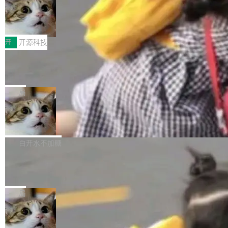
码，而 AI Agent 不需要容器，它们需要的是 Iso
状把 OpenAI 描述成一个系统性地从前东家挖
late。」 容器为什么不合适 容器的问题在于启动
HUAWEI MatePad Edge上架WorkBu
人、套取机密信息的对手。 OpenAI 没发律师
ddy鸿蒙PC版，说话就能干活的AI办公
和销毁都太重了。一个 Agent 要执行的任务可能
函，也没选择庭外沉默。它在官网贴了一篇博
全能AI工作台WorkBuddy鸿蒙PC版上架HUAWE
搭子
只需要几毫秒的 CPU 时间，但容器从冷启动到
文，标题只有六个字：Apple is getting this wro
I MatePad Edge应用市场，直接下载即可使
开
开源科技
就绪要花数秒。如果未来有十...
ng。 然后，它把邮件往来和 iMessage 聊天记
用，与鸿蒙电脑上的体验一致。值得一提的是，
录全贴了出来。 他发错人了 苹果外部律师 Gabr
FFmpeg 9.0 发布：代号“Lei”，以此纪
这是目前市面上唯一支持平板接入WorkBuddy P
念中国开发者雷霄骅
iel Gross 来自 Weil 律所，2 月 23 日下午 5:53
C版的产品，搭载“人机双写”重磅功能——你写
全球知名开源多媒体框架 FFmpeg 今天正式发
给 OpenAI 总法律顾问 Che Chang 发了封邮
你的，AI写AI的，同屏协作互不干扰。一句话让
布了 9.0 版本。这个版本除了带来新一代音视频
局
件，附了一封长信，要求 OpenAI 配合调查前苹
AI帮你干活，现在开启全新体验！ 温馨提示：
处理能力和硬件加速支持之外，还有一个特殊之
果员工带走机密信...
体验WorkBuddy鸿蒙PC版前，请将 HUAWEI M
亚马逊成本失控：AI 写代码烧掉 1215
处：FFmpeg 9.0 的代号是“Lei”。 这个名字，
万元，超预算 860%
atePad Edge 升级至 HarmonyOS 6.1.0.135S
来自中国开发者雷霄骅（Lei Xiaohua）。 对于
外媒近日曝光了亚马逊的多份内部报告显示，AI
P9 patch03及以上版本。 *升级路径：设置 > 搜
很多中国音视频开发者而言，这个名字并不陌
导致公司在多个项目上超支。《金融时报》报道
白开水不加糖
索“软件更新” > 检查更新，即可搜索新版本，下
生。十年前，他通过大量中文技术文章、源码分
称，仅一个项目的成本超支就高达 180 万美元
载安装完成升级即可。 没有...
析和开源示例，让一代开发者第一次真正理解 F
Hugging Face CEO 发声：中国正在开
（约合人民币 1215 万元）。 具体来说，一名工
源模型上碾压我们
Fmpeg，也成为很多人进入音视频开发领域的
程师借助 Anthropic 旗下 Claude Sonnet 模型
"他们正在开源模型上碾压我们。" Hugging Fac
“启蒙老师”。 而今年，恰好是雷霄骅离世十周
编写程序，目标是完成电商平台作者信息与商品
e CEO Clément Delangue 在 CNBC 的采访里
局
年。FFmpeg 社区最终选择用一个大版本的名
列表的数据匹配 —— 一项常规的数据处理任
没有拐弯抹角。他说中国正在赢得 AI 竞赛，而
字，留下了这份纪念。 雷霄骅曾是中国传媒大学
务，最终却产生了 180 万美元的账单，实际支出
当 AI agent 把源码变成了最好的扩展系
且按目前的速度，中国 AI 工具预计在今年底或
数字电视技术方向的博士生，长期从事视频、音
统，开发者工具必须开源
超出原定预算 860%。 更令人意外的是，该项目