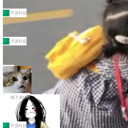
典型案例
计算节点间多种内存类型的高性能通信。 UCL-
近日，工信部科技司公示《2025人工智能应用典
MPComm将作为一种传输引擎接入Mooncake T
型案例入选名单》，深信服“面向企业研发场景的
开
开源科技
ENT，实现零拷贝传输性能提升30%、非零拷贝
开源 AI 编程平台 CoStrict 应用”凭借卓越的技术
传输性能最高提升5倍。UCL-MPComm底层基
深信服AI算力网关入选工信部人工智能应用典型案例！
创新与落地成效成功入选。 全链路私有化部署，
于自研UCL-Engine通信引擎，后续腾讯网平将
助力企业AI研发安全落地 当前，越来越多企业已
前不久，工业和信息化部正式发布《2025年人工智能应用典型案例
持续开源更多基于UCL-Engine的高性能通信组
经开始引入 AI Coding 工具，通过调用公有云模
名单》，集中展示人工智能在各领域的应用成果，覆盖技术底座、
开
开源科技
件。 腾讯网平团队在UCL-MPComm中实现了一
型或企业内部部署模型提升研发效率。但随着 AI
行业赋能、产品应用、支撑保障、专题等五大方向。深信服AI算力
个独立于业务线程的全局通信引擎（Engine），
Jeff Dean 离开 Google：一个时代的结
Coding 从个人辅助工具逐步走向团队级、组织
网关（AI创新平台）成功入选！ 随着各行各业的Agent走向规模化
并实...
束，一个实验室的开始
级应用，企业在规模化落地过程中，对安全性、
建设，算力构成形态逐渐丰富，用户关注的重点也在发生变化：不
Google 员工编号 20。MapReduce 作者之一。
可控性和代码质量提出了更高要求。 首先是数据
只是让AI用起来，还要进一步看清混合算力时代下，Token花在哪
Bigtable 作者之一。TensorFlow 的作者之一。
局
安全与合规要求。对于大多数普通研发场景，公
里、算力是否被充分利用，以及持续增长的AI成本该如何优化。 深
Gemini 的架构师。Google 首席科学家。 Jeff D
有云模型能够满足快速试用和效率提升的需求。
🔥 SolonCode v2026.8.4 发布：界面
信服AI算力网关正是围绕这些实际问题，从Token治理和成本治理
ean 在 Google 工作了 27 年后，宣布离职。 他
但对于金融、能源、医疗等对数据安全要求较...
字体可调、22 种语言、记忆搜索增强
两个方面，让用户的每一份算力都看得清、管得住、用得稳、省得
不是一个人走。一同离开的还有 Sanjay Ghema
打开终端就能上岗的全中文编码智能体，这一轮
下、更安全！ 一、从现在开始，Token使用一目...
wat（Google 员工编号 23，Jeff Dean 二十多
把「看得清、用母语、记得住」三件事一次补
梅子酒好吃
年的编程搭档，MapReduce 和 Bigtable 的共同
齐。 SolonCode 是什么 SolonCode 是杭州无
作者）、Quoc Le（Google 大脑核心成员，Se
让“代码语义理解”深度释放AI Coding
耳科技研发的企业级终端编码智能体——一位全
价值潜能：华为云码道（CodeArts）
q2Seq 和 DocAI 的共同发明人）以及 Oriol Vin
中文驱动的数字员工，自主理解需求、规划步
一、代码仓深度理解技术的作用与价值 在软件工
代码仓技术解析
yals（Gemini 联合负责人，AlphaSta...
骤、编写代码。不挑模型、不挑平台，curl 一行
程实践中，代码仓是企业核心知识资产的主要载
开
开源科技