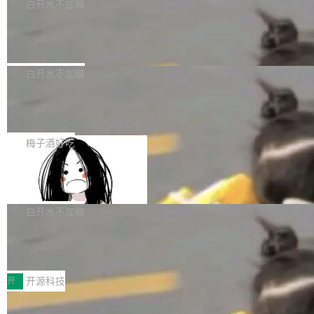
一个回归问题，该问题导致拉取镜像时会拒绝包
e 孵化器项目管理委员会（IPMC）投票中获得
白开水不加糖
pSeek作为与宇树科技具备战略合作关系的企
含绝对 hardlink 目标的镜像（此类镜像由某些镜
全票通过，随后获 Apache 软件基金会董事会批
业，获配股份数量占本次发行数量的2.31%。 除
马斯克 AI 百科项目 Grokipedia 被曝数
像构建工具生成）。moby/moby#53305 修复了
准。今天，Apache 软件基金会正式宣布 Apach
DeepSeek外，腾讯旗下上海启善投资有限公司
月未更新
Docker Engine 29.7.0 中引入的一个回归问
e Fluss 孵化毕业，成为 Apache 顶级项目（TL
埃隆·马斯克推出的AI百科项目 Grokipedia 被曝
获配9...
题，该问题可能导致在旧版 Linux 内核...
P）！这一里程碑不仅标志着 Fluss 迈入新的发
长期停止内容更新，未能实现其作为“AI版维基百
白开水不加糖
展阶段，也将进一步推动流式存储、实时湖仓与
科”替代品的目标。 据 Lawfare 最新调查，自今
AI 数据基础加速融合，为实时数据基础设施的发
Solon I18n：三种解析器，零样板代码
年4月以来，Grokipedia 页面更新功能基本停
展开启新的篇章。
滞，过去三个月内没有任何条目完成更新，用户
如果你在 Spring Boot 里做过国际化，流程大概
提交的编辑请求也长期处于待处理状态。 Groki
是这样的：配 MessageSource 的 Bean、写 R
梅子酒好吃
pedia 于去年底上线，定位为由人工智能生成内
eloadableResourceBundleMessageSource、
容的百科平台，被马斯克视为传统众包百科网站
Apache Doris 4.1 全面增强 Iceberg：
声明 LocaleResolver、注册 LocaleChangeInt
支持 UPDATE、MERGE INTO 与 Iceb
维基百科的替代方案。Lawfare 调查发现，无论
erceptor…五六步之后才能看到第一行翻译文
Apache Doris 4.1 要补齐的，正是缺失的那一
erg V3
热门页面还是低关注度页面，均未出现近期更
本。 Solon 换了个方式。整个 i18n 模块围绕三
半。在已有查询能力的基础上，Doris 进一步支
白开水不加糖
新，相关问题并非局限于特定领域，而是在不同
个解析器、一个注解、一个工具类展开——没有
持了 UPDATE、DELETE、MERGE INTO 等数
主题和访问量页面中普遍存在。 调查人员最初认
XML、没有拦截器注册、没有样板配置。 资源
Testin XAgent：CIO智能测试落地指南
据修改操作、完整的表结构管理与分区演进，以
为，Grokipedia可能只是限...
文件的约定 把文件放到 resources/i18n/ 下： r
及 rewrite_data_files、expire_snapshots 等日
7月30日，TiD2026质量竞争力大会在北京中关
esources/i18n/messages.properties ...
常维护操作，并完整支持 Iceberg V3 格式。
村国家自主创新示范区会议中心开幕。本届大会
开
开源科技
由中关村智联软件服务业质量创新联盟主办，以
让非法状态不可表示：一篇关于 ADT
“智构可信·质创未来——AI原生时代的质量新范