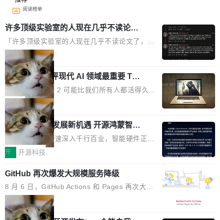
阅读榜单
许多顶级实验室的人现在几乎不读论文
了
「许多顶级实验室的人现在几乎不读论文了，而
且他们认为 ICLR/ICML/NeurIPS 充斥着大量过
局
度宣传和欺诈。」 OpenAI 研究员 Keller Jorda
xAI 前工程师评现代 AI 领域最重要 Top
n 这条推文引发了广泛讨论。他不是在说风凉
3 开源项目
话，他是说出了一个圈内人尽皆知但很少公开捅
Flash Attention 2 可能比我们所有人都活得久。
破的事实。 Jordan 随后补充了一句软化声明：
这句话不是来自某个技术博客，而是出自 Hieu
局
「我不认为这些会议上大部分论文都在过度宣传
Pham 的一条推文。Hieu Pham 是谁？他是 xAI
或造假。问题是，作为读者，如果你筛选出那些
共商智能硬件发展新机遇 开源鸿蒙智能
的早期工程师之一，在 Grok 训练基础设施团队
硬件开发者日杭州站即将举行
看起来最令人兴奋的论文，那它们大部分都是过
工作过。近日他在 X 上发了一条帖子，列出了他
随着万物智联加速深入千行百业，智能硬件正从
度宣传的。」 这才是真正的痛点。不是所有论文
认为现代 AI 领域最重要的三个开源项目。 第一
单点设备迈向智能化、网联化、协同化发展。作
开
开源科技
都有问题，是最吸引眼球的那批论文最有问题。
个名字毫无悬念：Flash Attention 2。 Hieu 的
为面向全场景、跨终端的分布式操作系统，开源
他引用的帖子来自 Mathew Shen，一位 ICLR 2
理由很具体。FA 系列不需要解释，但 FA2 是他
GitHub 再次爆发大规模服务降级
鸿蒙通过统一技术底座和分布式能力，为不同类
026 的读者：「看了篇 ...
认为最重要的一个——复杂度恰到好处，刚好能
型智能设备的开发、连接与互联提供关键支撑，
8 月 6 日，GitHub Actions 和 Pages 再次大规
驱动你去学 CuTe，但还没被那些"邪恶的" Hopp
也为产业链企业探索产品创新与商业增长打开新
模服务降级，Actions 完全不可用超过 5 小时，
局
er++ 优化所淹没，足够容易修改和适配。 更关
的空间。 8月14日，开源鸿蒙智能硬件开发者日
webhook 停发，连自托管 runner 也因调度层故
键的是 FA2 的持久性...