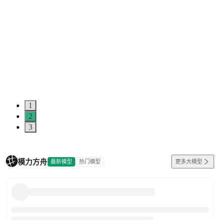
1
2
3
模力方舟
最新模型
热门模型
更多大模型