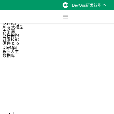
DevOps研发效能
综合
开源资讯
软件资讯
AI & 大模型
大前端
软件架构
开发技能
硬件 & IoT
DevOps
程序人生
数据库
1