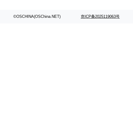
©OSCHINA(OSChina.NET)
京ICP备2025119063号