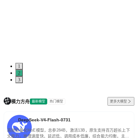
1
2
3
模力方舟
最新模型
热门模型
更多大模型
DeepSeek-V4-Flash-0731
高效轻量化MoE模型，总参284B，激活13B，原生支持百万超长上下
文能力。推理速度快、延迟低、调用成本低廉，综合能力均衡，主打