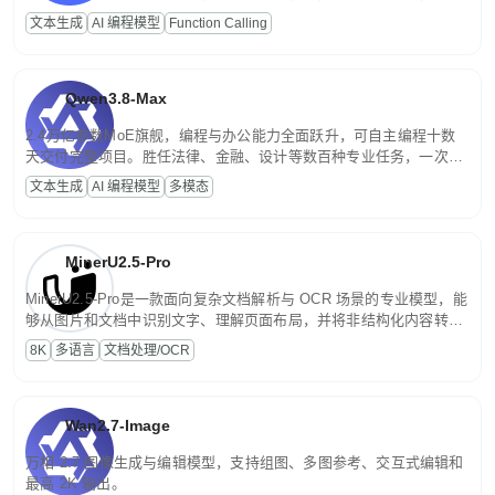
高并发、轻量化任务，适合日常对话、内容创作、基础 RAG、批量
文本生成
AI 编程模型
Function Calling
文案处理等普惠刚需场景。
Qwen3.8-Max
2.4万亿参数MoE旗舰，编程与办公能力全面跃升，可自主编程十数
天交付完整项目。胜任法律、金融、设计等数百种专业任务，一次对
话端到端交付生产级成果。原生视觉理解贯穿规划、执行与验证全流
文本生成
AI 编程模型
多模态
程，支持超长文档与长视频的深度语义解析。长程任务中自主规划与
闭环迭代，持续进化。
MinerU2.5-Pro
MinerU2.5-Pro是一款面向复杂文档解析与 OCR 场景的专业模型，能
够从图片和文档中识别文字、理解页面布局，并将非结构化内容转换
为便于存储、检索和二次处理的结构化结果。
8K
多语言
文档处理/OCR
Wan2.7-Image
万相 2.7 图像生成与编辑模型，支持组图、多图参考、交互式编辑和
最高 2K 输出。