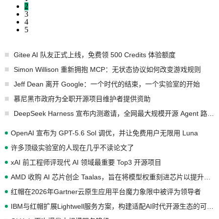
2
3
4
5
Gitee AI 队友正式上线，免费领 500 Credits 体验额度
Simon Willison 重新拥抱 MCP：无状态协议如何改变游戏规则
Jeff Dean 离开 Google：一个时代的结束，一个实验室的开始
慕尼黑市政府为全职开源项目维护者提供资助
DeepSeek Harness 宣布内测邀请，全网最大规模开源 Agent 路演现场诞生
OpenAI 宣布为 GPT-5.6 Sol 调优，并让免费用户无限用 Luna
许多顶级实验室的人现在几乎不读论文了
xAI 前工程师评现代 AI 领域最重要 Top3 开源项目
AMD 收购 AI 芯片创企 Taalas，旨在将模型权重刻进芯片以提升推理性能
红帽在2026年Gartner云原生应用平台魔力象限中被评为领导者
IBM与红帽扩展Lightwell服务方案，构建适配AI时代开源生态的可信基础设施