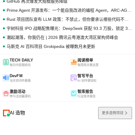
GitHub 再次爆发大规模服务降级
Prime Agent 开源发布：一个能自我改进的编程 Agent，ARC-AGI 3 超越人类专家基线
Rust 项目团队宣布 LLM 政策：不禁止，但你要承认哪些代码不是你写的
宇树科技 IPO 战略配售曝光：DeepSeek 获配 93.3 万股，锁定 36 个月
潮起潮落，你我仍在 | 2026 腾讯云粤港澳大湾区架构师峰会
马斯克 AI 百科项目 Grokipedia 被曝数月未更新
TECH DAILY
阅读榜单
每日内容报纸化
每周热文看这里
DevFM
智写平台
当天资讯听着看
AI 创作更轻松
激励活动
智库报告
参与活动赢源石
行业技术报告
AI 造物
更多造物项目