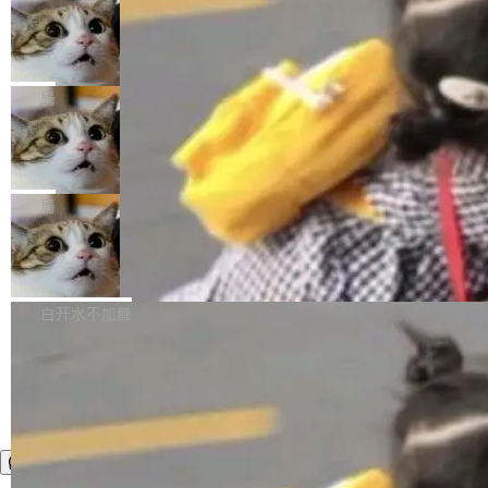
年。FFmpeg 社区最终选择用一个大版本的名
列表的数据匹配 —— 一项常规的数据处理任
没有拐弯抹角。他说中国正在赢得 AI 竞赛，而
字，留下了这份纪念。 雷霄骅曾是中国传媒大学
务，最终却产生了 180 万美元的账单，实际支出
当 AI agent 把源码变成了最好的扩展系
且按目前的速度，中国 AI 工具预计在今年底或
数字电视技术方向的博士生，长期从事视频、音
统，开发者工具必须开源
超出原定预算 860%。 更令人意外的是，该项目
2027 年就能追上美国前沿实验室的水平。 Dela
五年前，David Crawshaw 问过很多软件工程师
频技...
最终并未成功落地，而高额算力消耗持续运行长
ngue 把原因归结为一件事：开放协作。中国的
一个问题：你写过什么给自己用的程序？答案几
局
达 5 个月，公司直到财务对账时才察觉异常。这
AI 开发者在一个共享和协作的生态里加速迭代，
乎都是没有。工程师们整天用别人写的程序写程
意味着一个无人看管的 AI 程序，在近半年时间
而美国模型厂商在"闭门造车"。他的原话是 "buil
DeepSeek Harness 宣布内测邀请，全
序给别人用。偶尔有人自己写个博客系统、智能
里日夜不停地"烧钱"。 复盘显示，...
网最大规模开源 Agent 路演现场诞生
ding in silos"——各自为战，互不通气。 这个判
家居控制、家庭实验室，都算稀奇事。 Crawsh
一条内测招募帖，发出去的时候大概没人想到它
断从他嘴里说出来分量不同。Hugging Face 是
aw 是 Shelley 的作者，一个开源 AI coding age
会变成一场开源 Agent 生态的路演。 8月1日，
局
全球最大的开源 AI 平台，上面跑着上百万个模
nt。他最近在博客上写了一篇文章，核心论点很
DeepSeek Harness 团队负责人崔添翼（tiany
型。谁在开源赛道上领先，...
简单：开发者工具必须开源。 理由不是传统的自
商汤 SenseNova U1.5-Lite-Preview
i）在 X 上发帖： 「如果你是 Agent Harness 相
开源
由软件情怀，而是一个跟 AI agent 直接相关的
关开源项目的开发者，希望参加 DeepSeek Har
商汤科技宣布面向社区开源轻量级统一多模态模
技术判断。 两行 prompt 就能个性化任何软件 C
ness 的内测，可以回复或私信联系我。请附上
型的预览版本 SenseNova U1.5-Lite-Preview。
白开水不加糖
rawshaw 给出了两个 prompt。 第一个： "下载
GitHub id 以及开源代表作。」 DeepSeek 曾在
公告称，SenseNova U1.5-Lite-Preview并非简
某个软件的源码，在本地构建。修改 agent ...
官方招聘信息中写过一条简洁有力的公式：Mod
单的模型规模升级，而是基于 SenseNova U1
el + Harness = Agent。模型负责理解和推理，
的一次系统性迭代，不仅在同一架构中贯通视觉
Harness 负责把能力落到真实环境中——调用工
理解、推理、生成与编辑，还仅以 8B-MoT 的轻
具、读写文件、管理上下文、处理错误、完成闭
量大小，将能力推进到4K、更精细的真实质感、
环。崔添翼招人的标...
更复杂的视觉控制和可持续迭代编辑。 相比 U