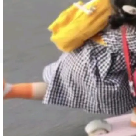
1，U1.5-Lite-Preview 在以下方向上带来了显著
提升： 原生支持4K图像生成； 更精细的局部纹
理、细节与真实世界质感； 更准确的中英文文字
生成与复杂版式组织； 更稳定的图...
©OSCHINA(OSChina.NET)
京ICP备2025119063号