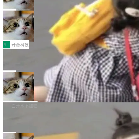
诉讼，称“Apple is getting this wron
（<a href="https://bugzilla.mozilla.org/show_
orkers 跑了十年 Isolate。用 CEO Matthew Pri
上个月，苹果一纸诉状把 OpenAI 告上法庭，指
g”
bug.cgi?id=204...
nce 的话说：「我们一生都在用 Isolate 运行代
控其挖角苹果前员工并窃取商业秘密。苹果的诉
局
码，而 AI Agent 不需要容器，它们需要的是 Iso
状把 OpenAI 描述成一个系统性地从前东家挖
late。」 容器为什么不合适 容器的问题在于启动
HUAWEI MatePad Edge上架WorkBu
人、套取机密信息的对手。 OpenAI 没发律师
ddy鸿蒙PC版，说话就能干活的AI办公
和销毁都太重了。一个 Agent 要执行的任务可能
函，也没选择庭外沉默。它在官网贴了一篇博
全能AI工作台WorkBuddy鸿蒙PC版上架HUAWE
搭子
只需要几毫秒的 CPU 时间，但容器从冷启动到
文，标题只有六个字：Apple is getting this wro
I MatePad Edge应用市场，直接下载即可使
开
开源科技
就绪要花数秒。如果未来有十...
ng。 然后，它把邮件往来和 iMessage 聊天记
用，与鸿蒙电脑上的体验一致。值得一提的是，
FFmpeg 9.0 发布：代号“Lei”，以此纪
录全贴了出来。 他发错人了 苹果外部律师 Gabr
这是目前市面上唯一支持平板接入WorkBuddy P
念中国开发者雷霄骅
iel Gross 来自 Weil 律所，2 月 23 日下午 5:53
C版的产品，搭载“人机双写”重磅功能——你写
全球知名开源多媒体框架 FFmpeg 今天正式发
给 OpenAI 总法律顾问 Che Chang 发了封邮
你的，AI写AI的，同屏协作互不干扰。一句话让
布了 9.0 版本。这个版本除了带来新一代音视频
局
件，附了一封长信，要求 OpenAI 配合调查前苹
AI帮你干活，现在开启全新体验！ 温馨提示：
处理能力和硬件加速支持之外，还有一个特殊之
果员工带走机密信...
亚马逊成本失控：AI 写代码烧掉 1215
体验WorkBuddy鸿蒙PC版前，请将 HUAWEI M
处：FFmpeg 9.0 的代号是“Lei”。 这个名字，
万元，超预算 860%
atePad Edge 升级至 HarmonyOS 6.1.0.135S
来自中国开发者雷霄骅（Lei Xiaohua）。 对于
外媒近日曝光了亚马逊的多份内部报告显示，AI
P9 patch03及以上版本。 *升级路径：设置 > 搜
很多中国音视频开发者而言，这个名字并不陌
导致公司在多个项目上超支。《金融时报》报道
白开水不加糖
索“软件更新” > 检查更新，即可搜索新版本，下
生。十年前，他通过大量中文技术文章、源码分
称，仅一个项目的成本超支就高达 180 万美元
载安装完成升级即可。 没有...
析和开源示例，让一代开发者第一次真正理解 F
Hugging Face CEO 发声：中国正在开
（约合人民币 1215 万元）。 具体来说，一名工
源模型上碾压我们
Fmpeg，也成为很多人进入音视频开发领域的
程师借助 Anthropic 旗下 Claude Sonnet 模型
"他们正在开源模型上碾压我们。" Hugging Fac
“启蒙老师”。 而今年，恰好是雷霄骅离世十周
编写程序，目标是完成电商平台作者信息与商品
e CEO Clément Delangue 在 CNBC 的采访里
局