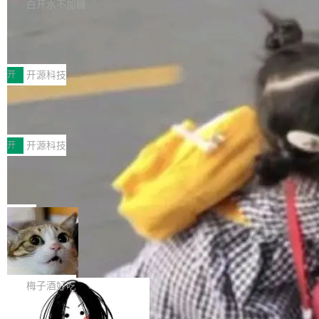
库，并将作为transport接入Mooncake TENT。
白开水不加糖
台 agent...
该通信库针对AI Memory池化场景的数据传输需
CoStrict入选工信部2025人工智能应用
求进行了深度优化，能够实现数据中心内大规模
典型案例
计算节点间多种内存类型的高性能通信。 UCL-
近日，工信部科技司公示《2025人工智能应用典
MPComm将作为一种传输引擎接入Mooncake T
型案例入选名单》，深信服“面向企业研发场景的
开
开源科技
ENT，实现零拷贝传输性能提升30%、非零拷贝
开源 AI 编程平台 CoStrict 应用”凭借卓越的技术
传输性能最高提升5倍。UCL-MPComm底层基
深信服AI算力网关入选工信部人工智能
创新与落地成效成功入选。 全链路私有化部署，
应用典型案例！
于自研UCL-Engine通信引擎，后续腾讯网平将
助力企业AI研发安全落地 当前，越来越多企业已
前不久，工业和信息化部正式发布《2025年人工
持续开源更多基于UCL-Engine的高性能通信组
经开始引入 AI Coding 工具，通过调用公有云模
智能应用典型案例名单》，集中展示人工智能在
开
开源科技
件。 腾讯网平团队在UCL-MPComm中实现了一
型或企业内部部署模型提升研发效率。但随着 AI
各领域的应用成果，覆盖技术底座、行业赋能、
个独立于业务线程的全局通信引擎（Engine），
Coding 从个人辅助工具逐步走向团队级、组织
Jeff Dean 离开 Google：一个时代的结
产品应用、支撑保障、专题等五大方向。深信服
并实...
束，一个实验室的开始
级应用，企业在规模化落地过程中，对安全性、
AI算力网关（AI创新平台）成功入选！ 随着各行
Google 员工编号 20。MapReduce 作者之一。
可控性和代码质量提出了更高要求。 首先是数据
各业的Agent走向规模化建设，算力构成形态逐
Bigtable 作者之一。TensorFlow 的作者之一。
局
安全与合规要求。对于大多数普通研发场景，公
渐丰富，用户关注的重点也在发生变化：不只是
Gemini 的架构师。Google 首席科学家。 Jeff D
有云模型能够满足快速试用和效率提升的需求。
让AI用起来，还要进一步看清混合算力时代下，
🔥 SolonCode v2026.8.4 发布：界面
ean 在 Google 工作了 27 年后，宣布离职。 他
但对于金融、能源、医疗等对数据安全要求较...
字体可调、22 种语言、记忆搜索增强
Token花在哪里、算力是否被充分利用，以及持
不是一个人走。一同离开的还有 Sanjay Ghema
打开终端就能上岗的全中文编码智能体，这一轮
续增长的AI成本该如何优化。 深信服AI算力网关
wat（Google 员工编号 23，Jeff Dean 二十多
把「看得清、用母语、记得住」三件事一次补
梅子酒好吃
正是围绕这些实际问题，从Token治理和成本治
年的编程搭档，MapReduce 和 Bigtable 的共同
齐。 SolonCode 是什么 SolonCode 是杭州无
理两个方面，让用户的每一份算力都看得清、管
作者）、Quoc Le（Google 大脑核心成员，Se
让“代码语义理解”深度释放AI Coding
耳科技研发的企业级终端编码智能体——一位全