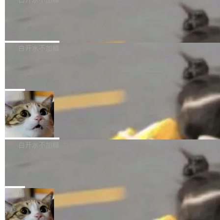
成本降低 30%，精度不变。 FP8 省的不仅是显
先理解你的语境和意图，再把准确的文字直接给
s： 实现了URL.Parse()便捷功能 对浏览器内部
存 KV cache 是推理时最吃显...
到你。从“逐字转写、单点优化”演进为“理解语
PostgreSQL 18/19 新特性深度解读
函数添加了多项边界检查，以避免潜在的越界访
境、兼容场景、一键直出”。 Hy ASR 3.0 previe
问、下溢和溢出。（DiD） 修复了加载和解析内
演讲者分享了一个有趣的实践：面对 PG 18 已
w 不要求标准普通话，方言识别覆盖粤语、吴语
容提供的字体时出现的几个问题 为避免音频加
发布的 Release Notes，他利用 AI 工具（如 Co
白开水不加糖
等 10 大方言片区和 20 余个二级小片区。在开
载、处理和播放过程中可能出现的一系列错误，
pilot）对数千条 commit 日志进行自动分析，先
源评测集中，Hy ASR 3.0 preview 在多语种的
对音频采样频率设定了下限 采样率低于 8kHz
慕尼黑市政府为全职开源项目维护者提
让模型总结出三十余条潜在特性，再逐条要求生
WER（...
供资助
（通常被认为是 "telephone"/"walkie-talkie" 音
成详细解释和代码校验，最终筛选出对用户体感
"在过去大约 10 年的大部分时间里，libexpat 的
质的最低采样率）的音频格式将被拒绝 修复了 C
最强的若干项。对于尚未正式发版的 PG 19，则
维护工作一直与我的日常工作、家务、社交生活
局
SS 圆角虚线样式中可能存在的问题 如果表单中
通过拉取过去一年内（从 PG 18 Beta1 时间点
和休闲娱乐竞争时间。" 这是 libexpat 维护者 S
的图像元素不在同一个子树中，则它们将不再关
至今）的所有 commit，同样交由 AI 分析提炼。
Firefox 153.0.3 发布
ebastian Pipping 写在博客里的话。8 月 4 日，
联 加...
经过人工复核，准确度令人满意。这一方法也为
他宣布了一个新消息：从 2026 年 8 月 1 日起，
Firefox 153.0.3 现已发布，具体更新内容如
社区爱好者提供了高效跟踪新版本的思路。
他可以全职维护 libexpat 了，最长 6 个月。发
下： New Smart Window 包含多项增强功能：
白开水不加糖
工资的是慕尼黑市政府。 libexpat 是一个 C99
<ul> <li>现在建议列表会显示更多结果，方便用
编写的流式 XML 解析器，MIT 许可证。和 libx
Cloudflare Computer 开源：你的 Age
户查找历史记录和切换到已打开的标签页。（<a
nt 需要一台电脑，而不是一个容器
ml2 一样，它是世界上使用最广泛的 XML 解析
href="https://bugzilla.mozilla.org/show_bug.c
Cloudflare 开源了名为 @cloudflare/computer
库之一。你的操作系统、浏览器、无数的基础设
gi?id=2019042">Bug&nbsp;2019042</a>）</l
的 npm 包。项目的核心论点是：容器不适合 Ag
局
施软件，很可能都在用它。而过去十年，维护它
i> <li>现在，助手可以直接使用 Exa 的网络搜索
ent 计算。真正适合的，是 Isolate。 Cloudflare
的人一直在用业余...
结果回答问题，而无需将问题转交给搜索引擎。
OpenAI 公开邮件和聊天记录回应苹果
工程师在这件事上没什么可谦虚的——他们用 W