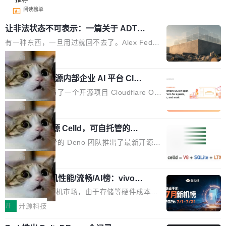
阅读榜单
让非法状态不可表示：一篇关于 ADT
的帖子在 Reddit 火了
有一种东西，一旦用过就回不去了。Alex Fedos
eev 管它叫"软件设计的基石"。 他说的东西不新
局
鲜——代数数据类型（ADT），尤其是和类型
Cloudflare 开源内部企业 AI 平台 Clou
（sum type）。但他说清楚了一件事：这不是类
dflare OS
型系统的学术体操，是日常编码的思维方式。 文
Cloudflare 发布了一个开源项目 Cloudflare O
章从一个简单的例子切入。一个网站的深色主题
S。如果你只看官方博客，你会觉得这是又一
局
设置，如果用布尔值 + 可空字段来表示——bool
个"AI 知识库 + 聊天机器人"——每个大厂都在
ean 表示是否可切换，nullable 的默认模式、浅
Deno 团队开源 Celld，可自托管的分
做，没什么新鲜的。 但 Kenton Varda 在 Twitte
布式 Durable Objects
色方案、深色方案——会产生大量无意义的组
r 上把事情说清楚了： 今天我们发布了 Cloudfla
Ryan Dahl 领导的 Deno 团队推出了最新开源项
合。方案缺了、配置冲突了、全 null 了。要知道
re OS，一个带连接器的聊天机器人，跟其他所
目 Celld，一个能在自己机器上运行 Cloudflare
局
哪些组合有效，作者说，你得靠"文档、校验、或
有科技公司做的一样。只不过，实际上它不一
Workers 和 Durable Objects 的守护进程。 设
者部落知识"。 换个写法。Rust 的 enum，两个
样。这是 Sandstorm.io 的重制版，我十年前的
鲁大师7月新机性能/流畅/AI榜：vivo夺
计思路很直接：每个对象是一个独立的 SQLite
变体：Switchable...
性能、流畅双第一，三星Galaxy Z系列
那个创业公司。不同的是，这次它构建在 Cloudf
数据库，按名称寻址，复制到你自己的 S3 兼容
2026年7月的手机市场，由于存储等硬件成本暴
新折叠缺席
lare Workers 上——我花了九年时间搭建的平台
存储库里。节点之间只通过这个存储库协调——
增，手机厂商的日子也不好过啊，新机速度明显
开
开源科技
——并且深度集成了 AI。这基本上是我十年秘密
没有控制平面，没有共识协议。每个对象自带一
放缓，因此硝烟味淡了许多。新机参数规格除开
计划的顶峰。 十年前，Ken...