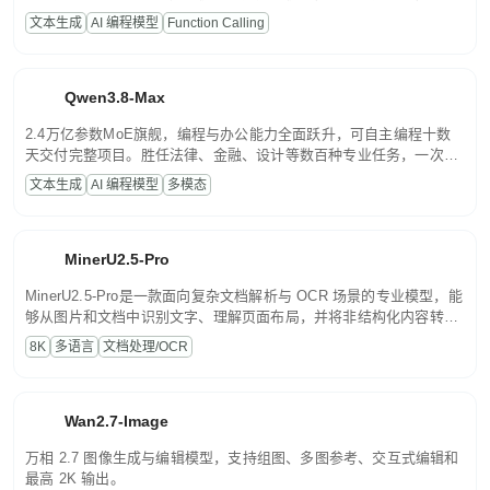
高并发、轻量化任务，适合日常对话、内容创作、基础 RAG、批量
文本生成
AI 编程模型
Function Calling
文案处理等普惠刚需场景。
Qwen3.8-Max
2.4万亿参数MoE旗舰，编程与办公能力全面跃升，可自主编程十数
天交付完整项目。胜任法律、金融、设计等数百种专业任务，一次对
话端到端交付生产级成果。原生视觉理解贯穿规划、执行与验证全流
文本生成
AI 编程模型
多模态
程，支持超长文档与长视频的深度语义解析。长程任务中自主规划与
闭环迭代，持续进化。
MinerU2.5-Pro
MinerU2.5-Pro是一款面向复杂文档解析与 OCR 场景的专业模型，能
够从图片和文档中识别文字、理解页面布局，并将非结构化内容转换
为便于存储、检索和二次处理的结构化结果。
8K
多语言
文档处理/OCR
Wan2.7-Image
万相 2.7 图像生成与编辑模型，支持组图、多图参考、交互式编辑和
最高 2K 输出。