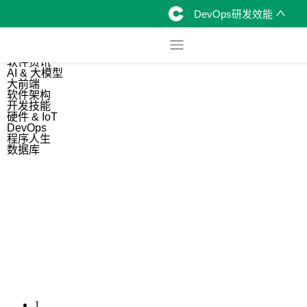
DevOps研发效能
综合
开源资讯
软件资讯
AI & 大模型
大前端
软件架构
开发技能
硬件 & IoT
DevOps
程序人生
数据库
1