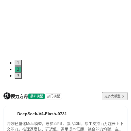
1
2
3
模力方舟
最新模型
热门模型
更多大模型
DeepSeek-V4-Flash-0731
高效轻量化MoE模型，总参284B，激活13B，原生支持百万超长上下
文能力。推理速度快、延迟低、调用成本低廉，综合能力均衡，主打