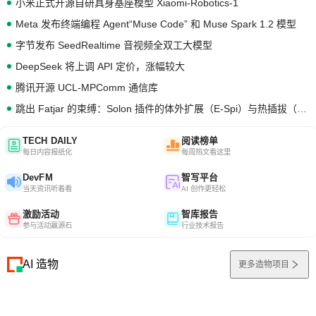
小米正式开源自研具身基座模型 Xiaomi-Robotics-1
Meta 发布终端编程 Agent“Muse Code” 和 Muse Spark 1.2 模型
字节发布 SeedRealtime 音视频全双工大模型
DeepSeek 将上调 API 定价，涨幅较大
腾讯开源 UCL-MPComm 通信库
跳出 Fatjar 的束缚：Solon 插件的体外扩展（E-Spi）与热插拔（H-Spi）
TECH DAILY
阅读榜单
每日内容报纸化
每周热文看这里
DevFM
智写平台
当天资讯听着看
AI 创作更轻松
激励活动
智库报告
参与活动赢源石
行业技术报告
AI 造物
更多造物项目