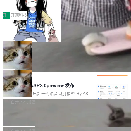
得住、用得稳、省得下、更安全！ 一、从现在开
价值潜能：华为云码道（CodeArts）
q2Seq 和 DocAI 的共同发明人）以及 Oriol Vin
中文驱动的数字员工，自主理解需求、规划步
一、代码仓深度理解技术的作用与价值 在软件工
始，Token使用一目...
代码仓技术解析
yals（Gemini 联合负责人，AlphaSta...
骤、编写代码。不挑模型、不挑平台，curl 一行
程实践中，代码仓是企业核心知识资产的主要载
开
开源科技
装完即用。 开源地址：Gitee · GitCode · GitHu
体。企业级代码仓库通常包含数十万乃至数百万
b 安装 支持 Java 8+（8~26）、macOS / Linu
一条“删库”命令跑 17 小时，算法工程
个文件，其规模远超单次模型调用可承载的上下
师删光 89TB 数据只为干私活
x / Windows / Harmony PC。 # macOS / Linu
文窗口。随着项目规模的持续扩张与代码历史的
最高人民检察院8月4日公布了一起案件：北京一
x / Harmony PC curl -fsSL https://solon.noea
不断累积，代码仓中的模块关系、接口契约、业
名90后算法工程师王某，为了给自己接的私活腾
局
r.org/solon...
务逻辑等关键信息往往分散于数十乃至数百个文
服务器空间，删光了公司AI游戏部门的全部核心
件之中，形成高度复杂的知识关联网络。传统的
Cloudflare 分享推理优化实践：KV ca
数据。 王某2024年1月入职东城区某科技公司AI
che 量化 + 权重压缩，吞吐量提升 4
代码检索手段（如关键词匹配、目录遍历）仅能
短剧部门，有互联网大厂背景。在公司内部架构
Kimi 和 GLM 是当前最强的大模型系列之一，但
1%，成本降 30%
在语法层面完成文本定位，难以触及代码的语义
调整期间，部门三次通知全员将数据从A集群迁
它们有一个共同的问题：太吃显存了。月之暗面
局
内涵与结构关联，导致开发者使用代码智能体在
移到B集群，王某都回复了"收到"。 他没有迁移
的 Kimi K 系列和智谱的 GLM 都是长上下文、M
理解大规模代码仓时面临显著"代码仓理解"瓶
腾讯混元 Hy ASR3.0preview 发布
数据。2024年9月3日下午4点，他使用此前登录
oE 架构的大模型，好用到让人上瘾，但 GPU 显
颈。 代码仓深度理解服务（以下简称" CodeBas
的账号密码进入A集群，输入了一条被程序员圈
存永远不够用。 Cloudflare 的 Workers AI 团队
腾讯混元正式推出新一代语音识别模型 Hy ASR
e深度理解服务"）是华为云码道（CodeA...
称为"删库跑路"的命令——最高管理员权限、无
一直在跑这些模型的推理。他们在官方博客上发
3.0preview。基于最新一代大语言模型 Hy3 的
白开水不加糖
需确认、强制递归删除。17个小时后，运维人员
了一篇技术文章，详细拆解了三种让大模型在 G
语言理解能力，以及融合了高精度语音识别与深
发现异常并中止进程时，89TB数据已经没了。
Pale Moon 34.3.2 发布，苍月浏览器
PU 上跑得更省、更快的技术手段——KV cache
度语义理解能力，实现了语音识别能力的全面升
删掉的是AI游戏部门的全部开发文件，包括公司
量化、模型权重压缩、以及共享 KV cache 的完
级。 根据介绍，Hy ASR3.0preview 目标在于：
Pale Moon 34.3.2 现已发布，这是一个安全更
自研的多个文生3D和...
整性保护。效果是：吞吐量提升 41%，每 token
让语音识别不再只是听清，而是真正听懂。通过
新和少量网页兼容性修复版本。 Changes/fixe
白开水不加糖