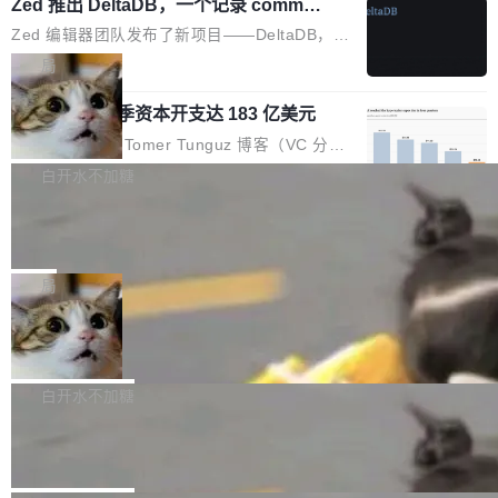
个小型数据库，应用天然按分片构建，单个数据
Zed 推出 DeltaDB，一个记录 commit
高价的三星折叠（三星Galaxy Z Fold8 Ultra / Z
之间所有操作的版本控制系统
库的竞争和爆炸半径问题在设计层面就被消除
Fold8 / Z Flip8）外，其余要么是中低端机器，
Zed 编辑器团队发布了新项目——DeltaDB，一
了。 闲置的 cell 会休眠到几乎不占资源。当 cel
例如iQOO Z11i、REDMI Note 17、REDMI No
个在 git commit 之间记录每一次编辑操作的版
局
l 迁移或唤醒时，新宿主从 S3 恢复 SQLite 数据
te 17 Pro、OPPO K15，要么是vivo X300 E这
本控制系统。目前处于 Early Access 阶段。 De
库继续执行。存储库是持久化的唯一真相...
样的次旗舰。 Galaxy Z Fold8 Ultra / Z Fold8 /
SpaceXAI 单季资本开支达 183 亿美元
ltaDB 的核心思路直接写在 landing page 最显
Z Flip8三款折叠屏新机均在7月22日发布，且全
眼的位置：「Software is made between com
根据风险投资人Tomer Tunguz 博客（VC 分
部搭载骁龙8 Elite Gen5 for Galaxy，它们本该
mits」——软件是在 commit 之间写出来的。git
析）披露的最新分析与第二季度业绩报告，Spac
白开水不加糖
是7月性...
只记录了你提交的最终状态，但真正的工作过程
eXAI在上个季度的总资本支出飙升至183.7亿美
——打字、删改、试错、agent 对话——都在 co
Meta 发布终端编程 Agent“Muse Cod
元。其中，绝大部分资金被直接用于 AI 领域，
e” 和 Muse Spark 1.2 模型
mmit 之间的空隙里丢失了。 DeltaDB 要做的就
金额高达158.3亿美元，这一单项投入已经逼近
Meta 今天发布了两款 AI 产品：Muse Code，
是把这段空隙补上。 回退到任何一次编辑：Delt
微软同期总资本开支的四成。 与亚马逊、Alpha
一个在终端里运行的编程 agent；Muse Spark
局
aDB 捕获 commit 之间的每一次操作，...
bet、微软以及 Meta 等传统科技巨头相比，Spa
1.2，驱动这个 agent 的新模型。一句话概括：
ceXAI的资金消耗速度尤为引人瞩目。然而，支
美团开源 LoHoSearch，用知识图谱校
你可以用 curl -fsSL https://dev.meta.ai/install.
准 AI 能力认知
撑庞大支出的资金来源却呈现出截然不同的面
sh | bash 安装一个能在大项目里自动规划、写
机器出题的前提，是让机器拥有全局视野。整个
貌。数据显示，微软和 Meta 主要依托充沛的经
代码、验证结果的 AI 终端工具。 据介绍，Muse
构建流程可以分为四个环节：建图 → 控制难度
白开水不加糖
营现金流来覆盖资本开支，其资本支出覆盖率分
Code 是 Meta 的编程 agent 产品。它和市场上
→ 质量把关 → 数据概览。
别达到155% 和106%;而SpaceXAI的经营现金
腾讯开源 UCL-MPComm 通信库
已有的终端编程 agent 在设计理念上有几个明显
流仅能覆盖资本开支的12...
的差异点。 异步后台 agent：Muse Code 有一
腾讯网平团队宣布开源了 UCL-MPComm 通信
个主 agent 循环，外加一组后台 agent。这些后