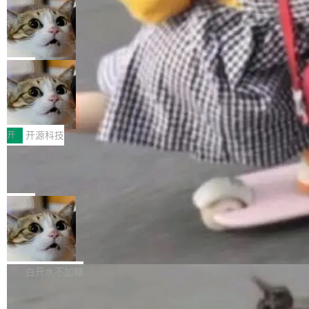
现实 过去两年，CIO们的焦虑清单上多了两项：
设置，如果用布尔值 + 可空字段来表示——bool
个"AI 知识库 + 聊天机器人"——每个大厂都在
一是如何让大模型和智能体应用安全地从PoC走
ean 表示是否可切换，nullable 的默认模式、浅
Deno 团队开源 Celld，可自托管的分
做，没什么新鲜的。 但 Kenton Varda 在 Twitte
向生产，二是如何让测试团队跟得上AI应用...
布式 Durable Objects
色方案、深色方案——会产生大量无意义的组
r 上把事情说清楚了： 今天我们发布了 Cloudfla
Ryan Dahl 领导的 Deno 团队推出了最新开源项
合。方案缺了、配置冲突了、全 null 了。要知道
re OS，一个带连接器的聊天机器人，跟其他所
目 Celld，一个能在自己机器上运行 Cloudflare
局
哪些组合有效，作者说，你得靠"文档、校验、或
有科技公司做的一样。只不过，实际上它不一
Workers 和 Durable Objects 的守护进程。 设
者部落知识"。 换个写法。Rust 的 enum，两个
样。这是 Sandstorm.io 的重制版，我十年前的
鲁大师7月新机性能/流畅/AI榜：vivo夺
计思路很直接：每个对象是一个独立的 SQLite
变体：Switchable...
性能、流畅双第一，三星Galaxy Z系列
那个创业公司。不同的是，这次它构建在 Cloudf
数据库，按名称寻址，复制到你自己的 S3 兼容
2026年7月的手机市场，由于存储等硬件成本暴
新折叠缺席
lare Workers 上——我花了九年时间搭建的平台
存储库里。节点之间只通过这个存储库协调——
增，手机厂商的日子也不好过啊，新机速度明显
开
开源科技
——并且深度集成了 AI。这基本上是我十年秘密
没有控制平面，没有共识协议。每个对象自带一
放缓，因此硝烟味淡了许多。新机参数规格除开
计划的顶峰。 十年前，Ken...
个小型数据库，应用天然按分片构建，单个数据
Zed 推出 DeltaDB，一个记录 commit
高价的三星折叠（三星Galaxy Z Fold8 Ultra / Z
之间所有操作的版本控制系统
库的竞争和爆炸半径问题在设计层面就被消除
Fold8 / Z Flip8）外，其余要么是中低端机器，
Zed 编辑器团队发布了新项目——DeltaDB，一
了。 闲置的 cell 会休眠到几乎不占资源。当 cel
例如iQOO Z11i、REDMI Note 17、REDMI No
个在 git commit 之间记录每一次编辑操作的版
局
l 迁移或唤醒时，新宿主从 S3 恢复 SQLite 数据
te 17 Pro、OPPO K15，要么是vivo X300 E这
本控制系统。目前处于 Early Access 阶段。 De
库继续执行。存储库是持久化的唯一真相...
样的次旗舰。 Galaxy Z Fold8 Ultra / Z Fold8 /
SpaceXAI 单季资本开支达 183 亿美元
ltaDB 的核心思路直接写在 landing page 最显
Z Flip8三款折叠屏新机均在7月22日发布，且全
眼的位置：「Software is made between com
根据风险投资人Tomer Tunguz 博客（VC 分
部搭载骁龙8 Elite Gen5 for Galaxy，它们本该
mits」——软件是在 commit 之间写出来的。git
析）披露的最新分析与第二季度业绩报告，Spac
白开水不加糖
是7月性...
只记录了你提交的最终状态，但真正的工作过程
eXAI在上个季度的总资本支出飙升至183.7亿美
——打字、删改、试错、agent 对话——都在 co
Meta 发布终端编程 Agent“Muse Cod
元。其中，绝大部分资金被直接用于 AI 领域，