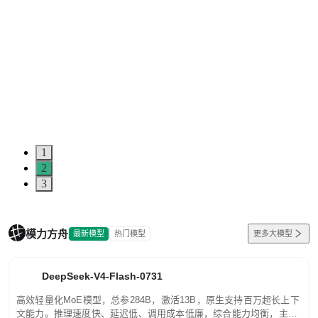
1
2
3
模力方舟
最新模型
热门模型
更多大模型
DeepSeek-V4-Flash-0731
高效轻量化MoE模型，总参284B，激活13B，原生支持百万超长上下
文能力。推理速度快、延迟低、调用成本低廉，综合能力均衡，主打