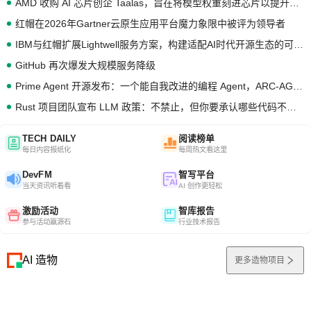
AMD 收购 AI 芯片创企 Taalas，旨在将模型权重刻进芯片以提升推理性能
红帽在2026年Gartner云原生应用平台魔力象限中被评为领导者
IBM与红帽扩展Lightwell服务方案，构建适配AI时代开源生态的可信基础设施
GitHub 再次爆发大规模服务降级
Prime Agent 开源发布：一个能自我改进的编程 Agent，ARC-AGI 3 超越人类专家基线
Rust 项目团队宣布 LLM 政策：不禁止，但你要承认哪些代码不是你写的
TECH DAILY
阅读榜单
每日内容报纸化
每周热文看这里
DevFM
智写平台
当天资讯听着看
AI 创作更轻松
激励活动
智库报告
参与活动赢源石
行业技术报告
AI 造物
更多造物项目