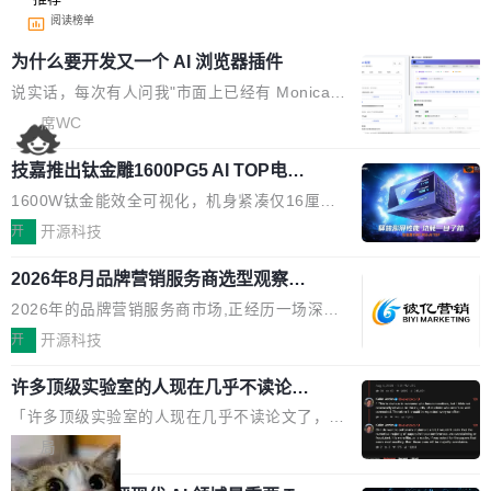
阅读榜单
为什么要开发又一个 AI 浏览器插件
说实话，每次有人问我"市面上已经有 Monica、
Sider、Copilot for Chrome 这些 AI 浏览器插件
席WC
了，你为什么还要再做一个"，我都觉得这个问题
技嘉推出钛金雕1600PG5 AI TOP电
问得好。 因为我自己也是从用户变成开发者的。
源：为发烧级主机与本地AI算力打造旗
现有产品的天花板 我用过不少 AI 浏览器插件。
1600W钛金能效全可视化，机身紧凑仅16厘米
舰供电方案
刚开始觉得都挺好——选中一段文字，弹出解
继2026台北电脑展首度亮相后，技嘉科技近日正
开
开源科技
释；写邮件时帮你润色；看英文网页给你翻译摘
式发布钛金雕1600PG5 AI TOP电源。这款高端
要。但用久了你会发现，它们本质上都是同一类
2026年8月品牌营销服务商选型观察：
电源专为发烧级DIY主机与本地AI算力平台打
从流量思维到品牌资产思维的范式转移
东西：一个带网页上下文的聊天框。 它们能读取
造，整机长度仅16厘米，提供1600W额定功率
2026年的品牌营销服务商市场,正经历一场深刻
页面的文本，然后把文本丢给大模型，再返回一
与80PLUS钛金能效；支持ATX 3.1与PCIe 5.1
的价值重构。全球全案品牌代理机构市场从2025
开
开源科技
段回答。仅此而已。 这当然有用，但总觉得差点
规范，结合服务器级元件、完善供电线材与内置
年的83.1亿美元增长至2026年的86.6亿美元,年
意思。比如我在一个后台管理系统里，需要填50
实时LCD监控屏，可充分满足当下高阶PC主机
许多顶级实验室的人现在几乎不读论文
复合增长率达5.44%,预计2032年将突破120亿美
个表单字段，每个字段还有联动逻辑；比如我
了
的严苛使用需求。 澎湃功率，紧凑机身 钛金雕1
元。数字广告与公共关系相关服务市场更是从20
「许多顶级实验室的人现在几乎不读论文了，而
想...
600PG5 AI TOP具备强悍输出功率，同时实现
25年的8463亿美元扩张至2026年的8763亿美
且他们认为 ICLR/ICML/NeurIPS 充斥着大量过
局
机身尺寸大幅精简。整机长度仅16厘米，属于同
元。数字的背后是一个清晰的事实——品牌对专
度宣传和欺诈。」 OpenAI 研究员 Keller Jorda
功率段机身尺寸十分紧凑的1600W电源产品。小