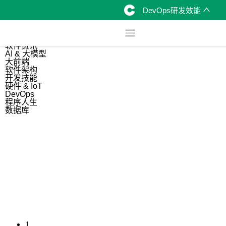
DevOps研发效能
综合
开源资讯
软件资讯
AI & 大模型
大前端
软件架构
开发技能
硬件 & IoT
DevOps
程序人生
数据库
1