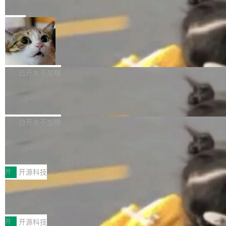
e” 和 Muse Spark 1.2 模型
mmit 之间的空隙里丢失了。 DeltaDB 要做的就
金额高达158.3亿美元，这一单项投入已经逼近
Meta 今天发布了两款 AI 产品：Muse Code，
是把这段空隙补上。 回退到任何一次编辑：Delt
微软同期总资本开支的四成。 与亚马逊、Alpha
一个在终端里运行的编程 agent；Muse Spark
局
aDB 捕获 commit 之间的每一次操作，...
bet、微软以及 Meta 等传统科技巨头相比，Spa
1.2，驱动这个 agent 的新模型。一句话概括：
ceXAI的资金消耗速度尤为引人瞩目。然而，支
美团开源 LoHoSearch，用知识图谱校
你可以用 curl -fsSL https://dev.meta.ai/install.
准 AI 能力认知
撑庞大支出的资金来源却呈现出截然不同的面
sh | bash 安装一个能在大项目里自动规划、写
机器出题的前提，是让机器拥有全局视野。整个
貌。数据显示，微软和 Meta 主要依托充沛的经
代码、验证结果的 AI 终端工具。 据介绍，Muse
构建流程可以分为四个环节：建图 → 控制难度
白开水不加糖
营现金流来覆盖资本开支，其资本支出覆盖率分
Code 是 Meta 的编程 agent 产品。它和市场上
→ 质量把关 → 数据概览。
别达到155% 和106%;而SpaceXAI的经营现金
腾讯开源 UCL-MPComm 通信库
已有的终端编程 agent 在设计理念上有几个明显
流仅能覆盖资本开支的12...
的差异点。 异步后台 agent：Muse Code 有一
腾讯网平团队宣布开源了 UCL-MPComm 通信
个主 agent 循环，外加一组后台 agent。这些后
库，并将作为transport接入Mooncake TENT。
白开水不加糖
台 agent...
该通信库针对AI Memory池化场景的数据传输需
CoStrict入选工信部2025人工智能应用
求进行了深度优化，能够实现数据中心内大规模
典型案例
计算节点间多种内存类型的高性能通信。 UCL-
近日，工信部科技司公示《2025人工智能应用典
MPComm将作为一种传输引擎接入Mooncake T
型案例入选名单》，深信服“面向企业研发场景的
开
开源科技
ENT，实现零拷贝传输性能提升30%、非零拷贝
开源 AI 编程平台 CoStrict 应用”凭借卓越的技术
传输性能最高提升5倍。UCL-MPComm底层基
深信服AI算力网关入选工信部人工智能
创新与落地成效成功入选。 全链路私有化部署，
应用典型案例！
于自研UCL-Engine通信引擎，后续腾讯网平将
助力企业AI研发安全落地 当前，越来越多企业已
前不久，工业和信息化部正式发布《2025年人工
持续开源更多基于UCL-Engine的高性能通信组
经开始引入 AI Coding 工具，通过调用公有云模
智能应用典型案例名单》，集中展示人工智能在
开
开源科技