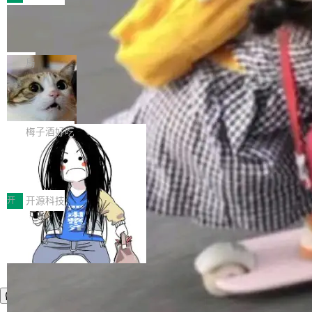
件。 腾讯网平团队在UCL-MPComm中实现了一
型或企业内部部署模型提升研发效率。但随着 AI
各领域的应用成果，覆盖技术底座、行业赋能、
个独立于业务线程的全局通信引擎（Engine），
Coding 从个人辅助工具逐步走向团队级、组织
Jeff Dean 离开 Google：一个时代的结
产品应用、支撑保障、专题等五大方向。深信服
并实...
束，一个实验室的开始
级应用，企业在规模化落地过程中，对安全性、
AI算力网关（AI创新平台）成功入选！ 随着各行
Google 员工编号 20。MapReduce 作者之一。
可控性和代码质量提出了更高要求。 首先是数据
各业的Agent走向规模化建设，算力构成形态逐
Bigtable 作者之一。TensorFlow 的作者之一。
局
安全与合规要求。对于大多数普通研发场景，公
渐丰富，用户关注的重点也在发生变化：不只是
Gemini 的架构师。Google 首席科学家。 Jeff D
有云模型能够满足快速试用和效率提升的需求。
让AI用起来，还要进一步看清混合算力时代下，
🔥 SolonCode v2026.8.4 发布：界面
ean 在 Google 工作了 27 年后，宣布离职。 他
但对于金融、能源、医疗等对数据安全要求较...
字体可调、22 种语言、记忆搜索增强
Token花在哪里、算力是否被充分利用，以及持
不是一个人走。一同离开的还有 Sanjay Ghema
打开终端就能上岗的全中文编码智能体，这一轮
续增长的AI成本该如何优化。 深信服AI算力网关
wat（Google 员工编号 23，Jeff Dean 二十多
把「看得清、用母语、记得住」三件事一次补
梅子酒好吃
正是围绕这些实际问题，从Token治理和成本治
年的编程搭档，MapReduce 和 Bigtable 的共同
齐。 SolonCode 是什么 SolonCode 是杭州无
理两个方面，让用户的每一份算力都看得清、管
作者）、Quoc Le（Google 大脑核心成员，Se
让“代码语义理解”深度释放AI Coding
耳科技研发的企业级终端编码智能体——一位全
得住、用得稳、省得下、更安全！ 一、从现在开
价值潜能：华为云码道（CodeArts）
q2Seq 和 DocAI 的共同发明人）以及 Oriol Vin
中文驱动的数字员工，自主理解需求、规划步
一、代码仓深度理解技术的作用与价值 在软件工
始，Token使用一目...
代码仓技术解析
yals（Gemini 联合负责人，AlphaSta...
骤、编写代码。不挑模型、不挑平台，curl 一行
程实践中，代码仓是企业核心知识资产的主要载
开
开源科技
装完即用。 开源地址：Gitee · GitCode · GitHu
体。企业级代码仓库通常包含数十万乃至数百万
b 安装 支持 Java 8+（8~26）、macOS / Linu
个文件，其规模远超单次模型调用可承载的上下
x / Windows / Harmony PC。 # macOS / Linu
文窗口。随着项目规模的持续扩张与代码历史的
x / Harmony PC curl -fsSL https://solon.noea
不断累积，代码仓中的模块关系、接口契约、业
r.org/solon...
务逻辑等关键信息往往分散于数十乃至数百个文
件之中，形成高度复杂的知识关联网络。传统的