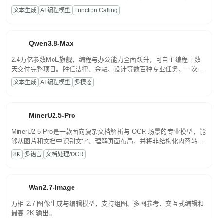
高并发、轻量化任务，适合日常对话、内容创作、基础 RAG、批量
文本生成
AI 编程模型
Function Calling
文案处理等普惠刚需场景。
Qwen3.8-Max
2.4万亿参数MoE旗舰，编程与办公能力全面跃升，可自主编程十数
天交付完整项目。胜任法律、金融、设计等数百种专业任务，一次对
话端到端交付生产级成果。原生视觉理解贯穿规划、执行与验证全流
文本生成
AI 编程模型
多模态
程，支持超长文档与长视频的深度语义解析。长程任务中自主规划与
闭环迭代，持续进化。
MinerU2.5-Pro
MinerU2.5-Pro是一款面向复杂文档解析与 OCR 场景的专业模型，能
够从图片和文档中识别文字、理解页面布局，并将非结构化内容转换
为便于存储、检索和二次处理的结构化结果。
8K
多语言
文档处理/OCR
Wan2.7-Image
万相 2.7 图像生成与编辑模型，支持组图、多图参考、交互式编辑和
最高 2K 输出。