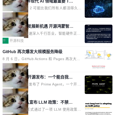
业化营销服务的需求从未如此迫切。 但市场扩容
xAI 前工程师评现代 AI 领域最重要 Top
n 这条推文引发了广泛讨论。他不是在说风凉
巧机身有效提升市面主流标准A...
3 开源项目
的同时,服务商的竞争逻辑正在改变。2026年Top
话，他是说出了一个圈内人尽皆知但很少公开捅
Flash Attention 2 可能比我们所有人都活得久。
Agency年度合辑的观察指出,“产品”这个离消费
破的事实。 Jordan 随后补充了一句软化声明：
这句话不是来自某个技术博客，而是出自 Hieu
局
者最近的载体,在整个品牌营销层面的权重显著变
「我不认为这些会议上大部分论文都在过度宣传
Pham 的一条推文。Hieu Pham 是谁？他是 xAI
高了。全域营销服务商的竞争正在从规模转向深
或造假。问题是，作为读者，如果你筛选出那些
共商智能硬件发展新机遇 开源鸿蒙智能
的早期工程师之一，在 Grok 训练基础设施团队
度,案例厚度、全域覆盖、多线协同...
硬件开发者日杭州站即将举行
看起来最令人兴奋的论文，那它们大部分都是过
工作过。近日他在 X 上发了一条帖子，列出了他
随着万物智联加速深入千行百业，智能硬件正从
度宣传的。」 这才是真正的痛点。不是所有论文
认为现代 AI 领域最重要的三个开源项目。 第一
单点设备迈向智能化、网联化、协同化发展。作
开
开源科技
都有问题，是最吸引眼球的那批论文最有问题。
个名字毫无悬念：Flash Attention 2。 Hieu 的
为面向全场景、跨终端的分布式操作系统，开源
他引用的帖子来自 Mathew Shen，一位 ICLR 2
理由很具体。FA 系列不需要解释，但 FA2 是他
GitHub 再次爆发大规模服务降级
鸿蒙通过统一技术底座和分布式能力，为不同类
026 的读者：「看了篇 ...
认为最重要的一个——复杂度恰到好处，刚好能
型智能设备的开发、连接与互联提供关键支撑，
8 月 6 日，GitHub Actions 和 Pages 再次大规
驱动你去学 CuTe，但还没被那些"邪恶的" Hopp
也为产业链企业探索产品创新与商业增长打开新
模服务降级，Actions 完全不可用超过 5 小时，
局
er++ 优化所淹没，足够容易修改和适配。 更关
的空间。 8月14日，开源鸿蒙智能硬件开发者日
webhook 停发，连自托管 runner 也因调度层故
键的是 FA2 的持久性...
（OHDD：OpenHarmony Hardware Develope
Prime Agent 开源发布：一个能自我改
障无法工作。Pages、Copilot code review、C
进的编程 Agent，ARC-AGI 3 超越人类
r Day）将在杭州启航。活动面向智能硬件产业
opilot coding agent 全部受影响。从检测到完全
Prime Intellect 发布了 Prime Agent，一个开源
专家基线
链企业和开发者，邀请行业专家与资深技术顾
恢复，大约 12 小时。 这是 2026 年 8 月的第六
的编程 Agent Harness，核心设计围绕两个抽
局
问，围绕开源鸿蒙技术能力、设备适配、芯片适
起事故，其中四起与 AI/Copilot 服务相关。 Git
象：Recursive Language Model（RLM）和 C
配、功耗与稳定性调优、兼容性测评及统一互联
Rust 项目团队宣布 LLM 政策：不禁
Hub 员工 kdaigle 在 HN 讨论中贴出了一组数
ontinual Harness。在 ARC-AGI 3 基准测试
等内容展开系统讲解和实战交流，帮助企业进一
止，但你要承认哪些代码不是你写的
据：2025 年全年 10 亿次 commit。现在，每周
上，Prime Agent + Opus 5 的组合达到了 95.
Rust 语言项目正式通过了一项 LLM 使用政策，
步了解开源鸿蒙在智能...
2.75 亿次，全年预计 140 亿次。GitHub...