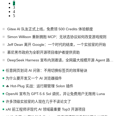
2
3
4
5
Gitee AI 队友正式上线，免费领 500 Credits 体验额度
Simon Willison 重新拥抱 MCP：无状态协议如何改变游戏规则
Jeff Dean 离开 Google：一个时代的结束，一个实验室的开始
慕尼黑市政府为全职开源项目维护者提供资助
DeepSeek Harness 宣布内测邀请，全网最大规模开源 Agent 路演现场诞生
任意网页划词 AI 问答：不用切换标签页的效率秘诀
为什么要开发又一个 AI 浏览器插件
🔥 Hot-Plug 实战：运行期管理 Solon 插件
OpenAI 宣布为 GPT-5.6 Sol 调优，并让免费用户无限用 Luna
许多顶级实验室的人现在几乎不读论文了
xAI 前工程师评现代 AI 领域最重要 Top3 开源项目