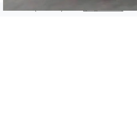
代码检索手段（如关键词匹配、目录遍历）仅能
在语法层面完成文本定位，难以触及代码的语义
©OSCHINA(OSChina.NET)
京ICP备2025119063号
内涵与结构关联，导致开发者使用代码智能体在
理解大规模代码仓时面临显著"代码仓理解"瓶
颈。 代码仓深度理解服务（以下简称" CodeBas
e深度理解服务"）是华为云码道（CodeA...