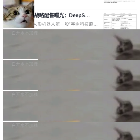
5% RHAE Best@1，超过了 ARC 报告的人类专
覆盖 rust-lang/rust 单一仓库的代码贡献。这不
局
家基线 95.4%。 不是又一个 coding agent 包装
是项目级别的官方立场，目前由五个团队采纳，
宇树科技 IPO 战略配售曝光：DeepSe
器 Prime Agent 的架构和市面上大多数 coding
但它可能是主流开源项目中关于 AI 辅助贡献最
ek 获配 93.3 万股，锁定 36 个月
agent 有本质区别。大多数 agent harness 的设
细致的一份规则。 政策的核心只有一句话：LLM
8月6日晚间，“人形机器人第一股”宇树科技股份
计是基于早期模型的能力—...
可以用来分析、提炼、审阅、建议，但不能用来
有限公司披露IPO发行价格及战略配售结果，杭
白开水不加糖
创作。 具体来说，LLM 生成的代码可以提交，
州深度求索人工智能基础技术研究有限公司（De
但必须满足五个条件：预先安排、非关键、高质
Docker 29.7.2 发布
epSeek）获配93.3399万股，按150.8元/股发行
量、充分测试、充分审查，并且必须披露。LLM
价格计算，认购金额约1.41亿元，股份锁定期为
Docker 29.7.2 现已发布，具体更新内容如下：
不得生成涉及安全性的关键变更，除非作者本身
36个月。 公告显示，本次宇树科技战略配售对
Bug fixes and enhancements 修复多次传递同
白开水不加糖
就是领域专家。即使如此，政策也"强烈不建
象主要包括长期投资机构、与公司业务具有战略
一环境变量时，docker service create和docker
议"这么做。 对于不披露的情况，审核者可以直
合作关系或长期合作愿景的大型企业、科创板保
Apache Fluss 毕业成为顶级项目
service update会发生 panic 的问题。docker/cl
接关闭 PR，无需解释。 政策作者 Jynn Ne...
荐人跟投子公司，以及公司高级管理人员和核心
i#7145 修复了 Docker Engine 29.7.0 中引入的
今年 7 月，Apache Fluss 的毕业提案在 Apach
员工参与设立的专项资产管理计划。其中，Dee
一个回归问题，该问题导致拉取镜像时会拒绝包
e 孵化器项目管理委员会（IPMC）投票中获得
白开水不加糖
pSeek作为与宇树科技具备战略合作关系的企
含绝对 hardlink 目标的镜像（此类镜像由某些镜
全票通过，随后获 Apache 软件基金会董事会批
业，获配股份数量占本次发行数量的2.31%。 除
像构建工具生成）。moby/moby#53305 修复了
马斯克 AI 百科项目 Grokipedia 被曝数
准。今天，Apache 软件基金会正式宣布 Apach
DeepSeek外，腾讯旗下上海启善投资有限公司
月未更新
Docker Engine 29.7.0 中引入的一个回归问
e Fluss 孵化毕业，成为 Apache 顶级项目（TL
埃隆·马斯克推出的AI百科项目 Grokipedia 被曝
获配9...
题，该问题可能导致在旧版 Linux 内核...
P）！这一里程碑不仅标志着 Fluss 迈入新的发
长期停止内容更新，未能实现其作为“AI版维基百
白开水不加糖
展阶段，也将进一步推动流式存储、实时湖仓与
科”替代品的目标。 据 Lawfare 最新调查，自今
AI 数据基础加速融合，为实时数据基础设施的发
Solon I18n：三种解析器，零样板代码
年4月以来，Grokipedia 页面更新功能基本停