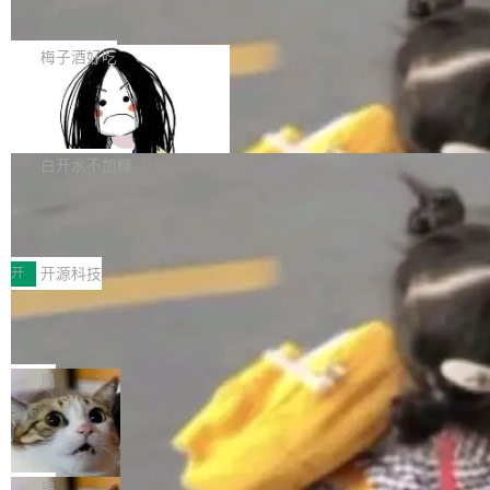
展开启新的篇章。
滞，过去三个月内没有任何条目完成更新，用户
如果你在 Spring Boot 里做过国际化，流程大概
提交的编辑请求也长期处于待处理状态。 Groki
是这样的：配 MessageSource 的 Bean、写 R
梅子酒好吃
pedia 于去年底上线，定位为由人工智能生成内
eloadableResourceBundleMessageSource、
容的百科平台，被马斯克视为传统众包百科网站
Apache Doris 4.1 全面增强 Iceberg：
声明 LocaleResolver、注册 LocaleChangeInt
支持 UPDATE、MERGE INTO 与 Iceb
维基百科的替代方案。Lawfare 调查发现，无论
erceptor…五六步之后才能看到第一行翻译文
Apache Doris 4.1 要补齐的，正是缺失的那一
erg V3
热门页面还是低关注度页面，均未出现近期更
本。 Solon 换了个方式。整个 i18n 模块围绕三
半。在已有查询能力的基础上，Doris 进一步支
白开水不加糖
新，相关问题并非局限于特定领域，而是在不同
个解析器、一个注解、一个工具类展开——没有
持了 UPDATE、DELETE、MERGE INTO 等数
主题和访问量页面中普遍存在。 调查人员最初认
XML、没有拦截器注册、没有样板配置。 资源
Testin XAgent：CIO智能测试落地指南
据修改操作、完整的表结构管理与分区演进，以
为，Grokipedia可能只是限...
文件的约定 把文件放到 resources/i18n/ 下： r
及 rewrite_data_files、expire_snapshots 等日
7月30日，TiD2026质量竞争力大会在北京中关
esources/i18n/messages.properties ...
常维护操作，并完整支持 Iceberg V3 格式。
村国家自主创新示范区会议中心开幕。本届大会
开
开源科技
由中关村智联软件服务业质量创新联盟主办，以
让非法状态不可表示：一篇关于 ADT
“智构可信·质创未来——AI原生时代的质量新范
的帖子在 Reddit 火了
式”为主题，直面AI从实验室走向规模化产业落地
有一种东西，一旦用过就回不去了。Alex Fedos
的核心质量命题。会上，《2026智能研发生产力
eev 管它叫"软件设计的基石"。 他说的东西不新
局
工具选型手册》发布，Testin云测的Testin XAge
鲜——代数数据类型（ADT），尤其是和类型
Cloudflare 开源内部企业 AI 平台 Clou
nt智能测试系统入选AI测试领域代表产品。对CI
（sum type）。但他说清楚了一件事：这不是类
dflare OS
O而言，这提示了一个转变：AI测试正在从效率
型系统的学术体操，是日常编码的思维方式。 文
Cloudflare 发布了一个开源项目 Cloudflare O
工具升级为企业的质量基础设施。 CIO面对的新
章从一个简单的例子切入。一个网站的深色主题
S。如果你只看官方博客，你会觉得这是又一
局