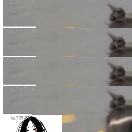
可以用来分析、提炼、审阅、建议，但不能用来
有限公司披露IPO发行价格及战略配售结果，杭
白开水不加糖
创作。 具体来说，LLM 生成的代码可以提交，
州深度求索人工智能基础技术研究有限公司（De
Docker 29.7.2 发布
但必须满足五个条件：预先安排、非关键、高质
epSeek）获配93.3399万股，按150.8元/股发行
量、充分测试、充分审查，并且必须披露。LLM
价格计算，认购金额约1.41亿元，股份锁定期为
Docker 29.7.2 现已发布，具体更新内容如下：
不得生成涉及安全性的关键变更，除非作者本身
36个月。 公告显示，本次宇树科技战略配售对
Bug fixes and enhancements 修复多次传递同
白开水不加糖
就是领域专家。即使如此，政策也"强烈不建
象主要包括长期投资机构、与公司业务具有战略
一环境变量时，docker service create和docker
议"这么做。 对于不披露的情况，审核者可以直
合作关系或长期合作愿景的大型企业、科创板保
Apache Fluss 毕业成为顶级项目
service update会发生 panic 的问题。docker/cl
接关闭 PR，无需解释。 政策作者 Jynn Ne...
荐人跟投子公司，以及公司高级管理人员和核心
i#7145 修复了 Docker Engine 29.7.0 中引入的
今年 7 月，Apache Fluss 的毕业提案在 Apach
员工参与设立的专项资产管理计划。其中，Dee
一个回归问题，该问题导致拉取镜像时会拒绝包
e 孵化器项目管理委员会（IPMC）投票中获得
白开水不加糖
pSeek作为与宇树科技具备战略合作关系的企
含绝对 hardlink 目标的镜像（此类镜像由某些镜
全票通过，随后获 Apache 软件基金会董事会批
业，获配股份数量占本次发行数量的2.31%。 除
像构建工具生成）。moby/moby#53305 修复了
马斯克 AI 百科项目 Grokipedia 被曝数
准。今天，Apache 软件基金会正式宣布 Apach
DeepSeek外，腾讯旗下上海启善投资有限公司
月未更新
Docker Engine 29.7.0 中引入的一个回归问
e Fluss 孵化毕业，成为 Apache 顶级项目（TL
埃隆·马斯克推出的AI百科项目 Grokipedia 被曝
获配9...
题，该问题可能导致在旧版 Linux 内核...
P）！这一里程碑不仅标志着 Fluss 迈入新的发
长期停止内容更新，未能实现其作为“AI版维基百
白开水不加糖
展阶段，也将进一步推动流式存储、实时湖仓与
科”替代品的目标。 据 Lawfare 最新调查，自今
AI 数据基础加速融合，为实时数据基础设施的发
Solon I18n：三种解析器，零样板代码
年4月以来，Grokipedia 页面更新功能基本停
展开启新的篇章。
滞，过去三个月内没有任何条目完成更新，用户
如果你在 Spring Boot 里做过国际化，流程大概
提交的编辑请求也长期处于待处理状态。 Groki
是这样的：配 MessageSource 的 Bean、写 R
梅子酒好吃
pedia 于去年底上线，定位为由人工智能生成内
eloadableResourceBundleMessageSource、
容的百科平台，被马斯克视为传统众包百科网站
Apache Doris 4.1 全面增强 Iceberg：
声明 LocaleResolver、注册 LocaleChangeInt