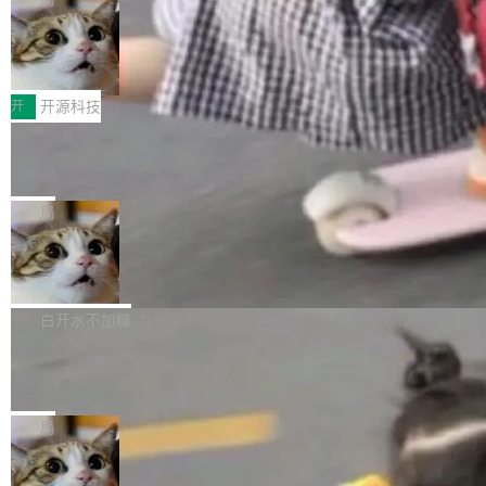
哪些组合有效，作者说，你得靠"文档、校验、或
有科技公司做的一样。只不过，实际上它不一
Workers 和 Durable Objects 的守护进程。 设
者部落知识"。 换个写法。Rust 的 enum，两个
样。这是 Sandstorm.io 的重制版，我十年前的
鲁大师7月新机性能/流畅/AI榜：vivo夺
计思路很直接：每个对象是一个独立的 SQLite
变体：Switchable...
性能、流畅双第一，三星Galaxy Z系列
那个创业公司。不同的是，这次它构建在 Cloudf
数据库，按名称寻址，复制到你自己的 S3 兼容
2026年7月的手机市场，由于存储等硬件成本暴
新折叠缺席
lare Workers 上——我花了九年时间搭建的平台
存储库里。节点之间只通过这个存储库协调——
增，手机厂商的日子也不好过啊，新机速度明显
开
开源科技
——并且深度集成了 AI。这基本上是我十年秘密
没有控制平面，没有共识协议。每个对象自带一
放缓，因此硝烟味淡了许多。新机参数规格除开
计划的顶峰。 十年前，Ken...
个小型数据库，应用天然按分片构建，单个数据
Zed 推出 DeltaDB，一个记录 commit
高价的三星折叠（三星Galaxy Z Fold8 Ultra / Z
之间所有操作的版本控制系统
库的竞争和爆炸半径问题在设计层面就被消除
Fold8 / Z Flip8）外，其余要么是中低端机器，
Zed 编辑器团队发布了新项目——DeltaDB，一
了。 闲置的 cell 会休眠到几乎不占资源。当 cel
例如iQOO Z11i、REDMI Note 17、REDMI No
个在 git commit 之间记录每一次编辑操作的版
局
l 迁移或唤醒时，新宿主从 S3 恢复 SQLite 数据
te 17 Pro、OPPO K15，要么是vivo X300 E这
本控制系统。目前处于 Early Access 阶段。 De
库继续执行。存储库是持久化的唯一真相...
样的次旗舰。 Galaxy Z Fold8 Ultra / Z Fold8 /
SpaceXAI 单季资本开支达 183 亿美元
ltaDB 的核心思路直接写在 landing page 最显
Z Flip8三款折叠屏新机均在7月22日发布，且全
眼的位置：「Software is made between com
根据风险投资人Tomer Tunguz 博客（VC 分
部搭载骁龙8 Elite Gen5 for Galaxy，它们本该
mits」——软件是在 commit 之间写出来的。git
析）披露的最新分析与第二季度业绩报告，Spac
白开水不加糖
是7月性...
只记录了你提交的最终状态，但真正的工作过程
eXAI在上个季度的总资本支出飙升至183.7亿美
——打字、删改、试错、agent 对话——都在 co
Meta 发布终端编程 Agent“Muse Cod
元。其中，绝大部分资金被直接用于 AI 领域，
e” 和 Muse Spark 1.2 模型
mmit 之间的空隙里丢失了。 DeltaDB 要做的就
金额高达158.3亿美元，这一单项投入已经逼近
Meta 今天发布了两款 AI 产品：Muse Code，
是把这段空隙补上。 回退到任何一次编辑：Delt
微软同期总资本开支的四成。 与亚马逊、Alpha
一个在终端里运行的编程 agent；Muse Spark
局
aDB 捕获 commit 之间的每一次操作，...
bet、微软以及 Meta 等传统科技巨头相比，Spa
1.2，驱动这个 agent 的新模型。一句话概括：
ceXAI的资金消耗速度尤为引人瞩目。然而，支
美团开源 LoHoSearch，用知识图谱校
你可以用 curl -fsSL https://dev.meta.ai/install.