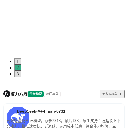
1
2
3
模力方舟
最新模型
热门模型
更多大模型
DeepSeek-V4-Flash-0731
高效轻量化MoE模型，总参284B，激活13B，原生支持百万超长上下
文能力。推理速度快、延迟低、调用成本低廉，综合能力均衡，主打