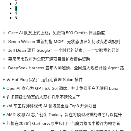
2
3
4
5
Gitee AI 队友正式上线，免费领 500 Credits 体验额度
Simon Willison 重新拥抱 MCP：无状态协议如何改变游戏规则
Jeff Dean 离开 Google：一个时代的结束，一个实验室的开始
慕尼黑市政府为全职开源项目维护者提供资助
DeepSeek Harness 宣布内测邀请，全网最大规模开源 Agent 路演现场诞生
🔥 Hot-Plug 实战：运行期管理 Solon 插件
OpenAI 宣布为 GPT-5.6 Sol 调优，并让免费用户无限用 Luna
许多顶级实验室的人现在几乎不读论文了
xAI 前工程师评现代 AI 领域最重要 Top3 开源项目
AMD 收购 AI 芯片创企 Taalas，旨在将模型权重刻进芯片以提升推理性能
红帽在2026年Gartner云原生应用平台魔力象限中被评为领导者