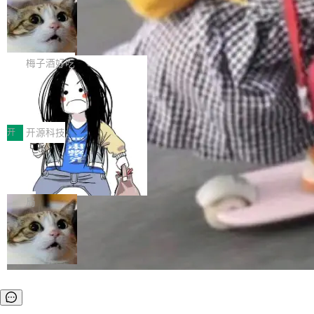
安全与合规要求。对于大多数普通研发场景，公
渐丰富，用户关注的重点也在发生变化：不只是
Gemini 的架构师。Google 首席科学家。 Jeff D
有云模型能够满足快速试用和效率提升的需求。
让AI用起来，还要进一步看清混合算力时代下，
🔥 SolonCode v2026.8.4 发布：界面
ean 在 Google 工作了 27 年后，宣布离职。 他
但对于金融、能源、医疗等对数据安全要求较...
字体可调、22 种语言、记忆搜索增强
Token花在哪里、算力是否被充分利用，以及持
不是一个人走。一同离开的还有 Sanjay Ghema
打开终端就能上岗的全中文编码智能体，这一轮
续增长的AI成本该如何优化。 深信服AI算力网关
wat（Google 员工编号 23，Jeff Dean 二十多
把「看得清、用母语、记得住」三件事一次补
梅子酒好吃
正是围绕这些实际问题，从Token治理和成本治
年的编程搭档，MapReduce 和 Bigtable 的共同
齐。 SolonCode 是什么 SolonCode 是杭州无
理两个方面，让用户的每一份算力都看得清、管
作者）、Quoc Le（Google 大脑核心成员，Se
让“代码语义理解”深度释放AI Coding
耳科技研发的企业级终端编码智能体——一位全
得住、用得稳、省得下、更安全！ 一、从现在开
价值潜能：华为云码道（CodeArts）
q2Seq 和 DocAI 的共同发明人）以及 Oriol Vin
中文驱动的数字员工，自主理解需求、规划步
一、代码仓深度理解技术的作用与价值 在软件工
始，Token使用一目...
代码仓技术解析
yals（Gemini 联合负责人，AlphaSta...
骤、编写代码。不挑模型、不挑平台，curl 一行
程实践中，代码仓是企业核心知识资产的主要载
开
开源科技
装完即用。 开源地址：Gitee · GitCode · GitHu
体。企业级代码仓库通常包含数十万乃至数百万
b 安装 支持 Java 8+（8~26）、macOS / Linu
一条“删库”命令跑 17 小时，算法工程
个文件，其规模远超单次模型调用可承载的上下
师删光 89TB 数据只为干私活
x / Windows / Harmony PC。 # macOS / Linu
文窗口。随着项目规模的持续扩张与代码历史的
最高人民检察院8月4日公布了一起案件：北京一
x / Harmony PC curl -fsSL https://solon.noea
不断累积，代码仓中的模块关系、接口契约、业
名90后算法工程师王某，为了给自己接的私活腾
局
r.org/solon...
务逻辑等关键信息往往分散于数十乃至数百个文
服务器空间，删光了公司AI游戏部门的全部核心
件之中，形成高度复杂的知识关联网络。传统的
数据。 王某2024年1月入职东城区某科技公司AI
代码检索手段（如关键词匹配、目录遍历）仅能
短剧部门，有互联网大厂背景。在公司内部架构
在语法层面完成文本定位，难以触及代码的语义
调整期间，部门三次通知全员将数据从A集群迁
内涵与结构关联，导致开发者使用代码智能体在
移到B集群，王某都回复了"收到"。 他没有迁移
理解大规模代码仓时面临显著"代码仓理解"瓶
数据。2024年9月3日下午4点，他使用此前登录