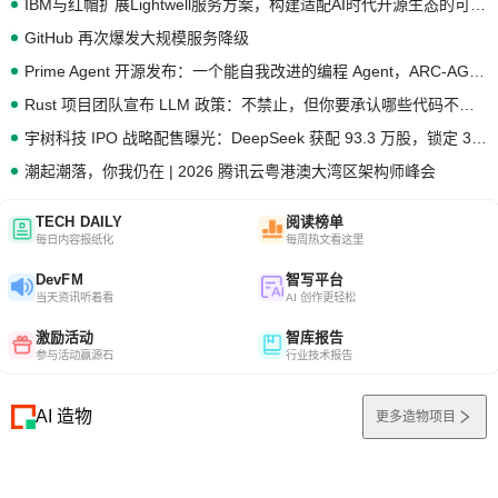
IBM与红帽扩展Lightwell服务方案，构建适配AI时代开源生态的可信基础设施
GitHub 再次爆发大规模服务降级
Prime Agent 开源发布：一个能自我改进的编程 Agent，ARC-AGI 3 超越人类专家基线
Rust 项目团队宣布 LLM 政策：不禁止，但你要承认哪些代码不是你写的
宇树科技 IPO 战略配售曝光：DeepSeek 获配 93.3 万股，锁定 36 个月
潮起潮落，你我仍在 | 2026 腾讯云粤港澳大湾区架构师峰会
TECH DAILY
阅读榜单
每日内容报纸化
每周热文看这里
DevFM
智写平台
当天资讯听着看
AI 创作更轻松
激励活动
智库报告
参与活动赢源石
行业技术报告
AI 造物
更多造物项目