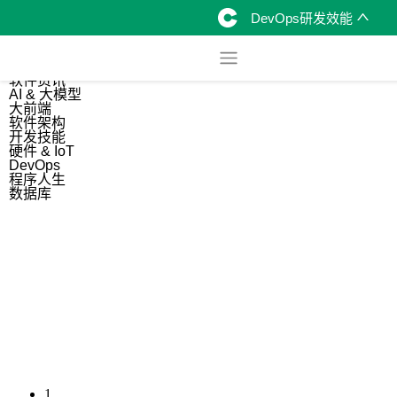
DevOps研发效能
综合
开源资讯
软件资讯
AI & 大模型
大前端
软件架构
开发技能
硬件 & IoT
DevOps
程序人生
数据库
1