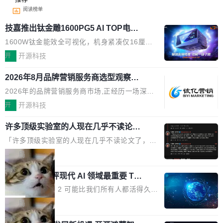
阅读榜单
技嘉推出钛金雕1600PG5 AI TOP电
源：为发烧级主机与本地AI算力打造旗
1600W钛金能效全可视化，机身紧凑仅16厘米
舰供电方案
继2026台北电脑展首度亮相后，技嘉科技近日正
开
开源科技
式发布钛金雕1600PG5 AI TOP电源。这款高端
2026年8月品牌营销服务商选型观察：
电源专为发烧级DIY主机与本地AI算力平台打
从流量思维到品牌资产思维的范式转移
造，整机长度仅16厘米，提供1600W额定功率
2026年的品牌营销服务商市场,正经历一场深刻
与80PLUS钛金能效；支持ATX 3.1与PCIe 5.1
的价值重构。全球全案品牌代理机构市场从2025
开
开源科技
规范，结合服务器级元件、完善供电线材与内置
年的83.1亿美元增长至2026年的86.6亿美元,年
实时LCD监控屏，可充分满足当下高阶PC主机
许多顶级实验室的人现在几乎不读论文
复合增长率达5.44%,预计2032年将突破120亿美
了
的严苛使用需求。 澎湃功率，紧凑机身 钛金雕1
元。数字广告与公共关系相关服务市场更是从20
「许多顶级实验室的人现在几乎不读论文了，而
600PG5 AI TOP具备强悍输出功率，同时实现
25年的8463亿美元扩张至2026年的8763亿美
且他们认为 ICLR/ICML/NeurIPS 充斥着大量过
局
机身尺寸大幅精简。整机长度仅16厘米，属于同
元。数字的背后是一个清晰的事实——品牌对专
度宣传和欺诈。」 OpenAI 研究员 Keller Jorda
功率段机身尺寸十分紧凑的1600W电源产品。小
业化营销服务的需求从未如此迫切。 但市场扩容
xAI 前工程师评现代 AI 领域最重要 Top
n 这条推文引发了广泛讨论。他不是在说风凉
巧机身有效提升市面主流标准A...
3 开源项目
的同时,服务商的竞争逻辑正在改变。2026年Top
话，他是说出了一个圈内人尽皆知但很少公开捅
Flash Attention 2 可能比我们所有人都活得久。
Agency年度合辑的观察指出,“产品”这个离消费
破的事实。 Jordan 随后补充了一句软化声明：
这句话不是来自某个技术博客，而是出自 Hieu
局
者最近的载体,在整个品牌营销层面的权重显著变
「我不认为这些会议上大部分论文都在过度宣传
Pham 的一条推文。Hieu Pham 是谁？他是 xAI
高了。全域营销服务商的竞争正在从规模转向深