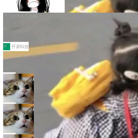
支持 UPDATE、MERGE INTO 与 Iceb
维基百科的替代方案。Lawfare 调查发现，无论
erceptor…五六步之后才能看到第一行翻译文
Apache Doris 4.1 要补齐的，正是缺失的那一
erg V3
热门页面还是低关注度页面，均未出现近期更
本。 Solon 换了个方式。整个 i18n 模块围绕三
半。在已有查询能力的基础上，Doris 进一步支
白开水不加糖
新，相关问题并非局限于特定领域，而是在不同
个解析器、一个注解、一个工具类展开——没有
持了 UPDATE、DELETE、MERGE INTO 等数
主题和访问量页面中普遍存在。 调查人员最初认
XML、没有拦截器注册、没有样板配置。 资源
Testin XAgent：CIO智能测试落地指南
据修改操作、完整的表结构管理与分区演进，以
为，Grokipedia可能只是限...
文件的约定 把文件放到 resources/i18n/ 下： r
及 rewrite_data_files、expire_snapshots 等日
7月30日，TiD2026质量竞争力大会在北京中关
esources/i18n/messages.properties ...
常维护操作，并完整支持 Iceberg V3 格式。
村国家自主创新示范区会议中心开幕。本届大会
开
开源科技
由中关村智联软件服务业质量创新联盟主办，以
让非法状态不可表示：一篇关于 ADT
“智构可信·质创未来——AI原生时代的质量新范
的帖子在 Reddit 火了
式”为主题，直面AI从实验室走向规模化产业落地
有一种东西，一旦用过就回不去了。Alex Fedos
的核心质量命题。会上，《2026智能研发生产力
eev 管它叫"软件设计的基石"。 他说的东西不新
局
工具选型手册》发布，Testin云测的Testin XAge
鲜——代数数据类型（ADT），尤其是和类型
Cloudflare 开源内部企业 AI 平台 Clou
nt智能测试系统入选AI测试领域代表产品。对CI
（sum type）。但他说清楚了一件事：这不是类
dflare OS
O而言，这提示了一个转变：AI测试正在从效率
型系统的学术体操，是日常编码的思维方式。 文
Cloudflare 发布了一个开源项目 Cloudflare O
工具升级为企业的质量基础设施。 CIO面对的新
章从一个简单的例子切入。一个网站的深色主题
S。如果你只看官方博客，你会觉得这是又一
局
现实 过去两年，CIO们的焦虑清单上多了两项：
设置，如果用布尔值 + 可空字段来表示——bool
个"AI 知识库 + 聊天机器人"——每个大厂都在
一是如何让大模型和智能体应用安全地从PoC走
Deno 团队开源 Celld，可自托管的分
ean 表示是否可切换，nullable 的默认模式、浅
做，没什么新鲜的。 但 Kenton Varda 在 Twitte
向生产，二是如何让测试团队跟得上AI应用...
布式 Durable Objects
色方案、深色方案——会产生大量无意义的组
r 上把事情说清楚了： 今天我们发布了 Cloudfla
Ryan Dahl 领导的 Deno 团队推出了最新开源项
合。方案缺了、配置冲突了、全 null 了。要知道
re OS，一个带连接器的聊天机器人，跟其他所
目 Celld，一个能在自己机器上运行 Cloudflare
局