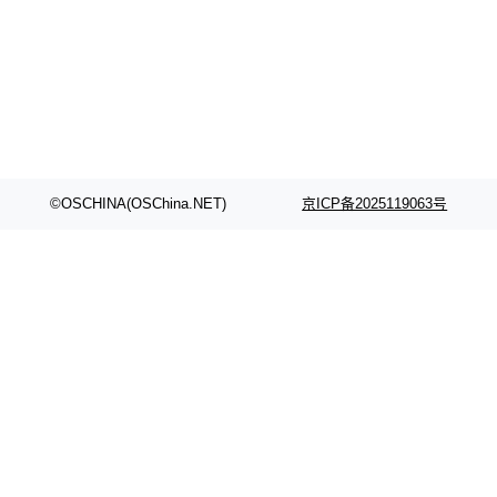
颈。 代码仓深度理解服务（以下简称" CodeBas
的账号密码进入A集群，输入了一条被程序员圈
e深度理解服务"）是华为云码道（CodeA...
称为"删库跑路"的命令——最高管理员权限、无
需确认、强制递归删除。17个小时后，运维人员
发现异常并中止进程时，89TB数据已经没了。
删掉的是AI游戏部门的全部开发文件，包括公司
自研的多个文生3D和...
©OSCHINA(OSChina.NET)
京ICP备2025119063号