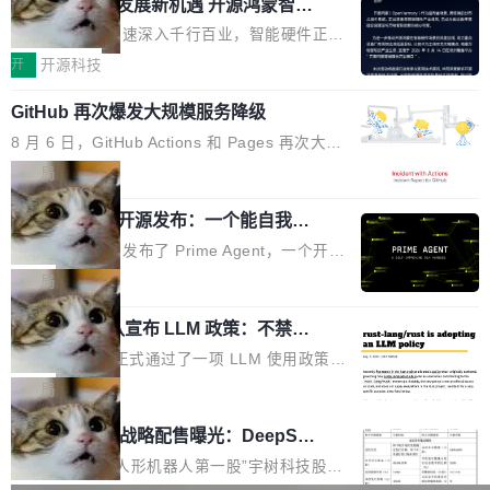
或造假。问题是，作为读者，如果你筛选出那些
共商智能硬件发展新机遇 开源鸿蒙智能
的早期工程师之一，在 Grok 训练基础设施团队
度,案例厚度、全域覆盖、多线协同...
硬件开发者日杭州站即将举行
看起来最令人兴奋的论文，那它们大部分都是过
工作过。近日他在 X 上发了一条帖子，列出了他
随着万物智联加速深入千行百业，智能硬件正从
度宣传的。」 这才是真正的痛点。不是所有论文
认为现代 AI 领域最重要的三个开源项目。 第一
单点设备迈向智能化、网联化、协同化发展。作
开
开源科技
都有问题，是最吸引眼球的那批论文最有问题。
个名字毫无悬念：Flash Attention 2。 Hieu 的
为面向全场景、跨终端的分布式操作系统，开源
他引用的帖子来自 Mathew Shen，一位 ICLR 2
理由很具体。FA 系列不需要解释，但 FA2 是他
GitHub 再次爆发大规模服务降级
鸿蒙通过统一技术底座和分布式能力，为不同类
026 的读者：「看了篇 ...
认为最重要的一个——复杂度恰到好处，刚好能
型智能设备的开发、连接与互联提供关键支撑，
8 月 6 日，GitHub Actions 和 Pages 再次大规
驱动你去学 CuTe，但还没被那些"邪恶的" Hopp
也为产业链企业探索产品创新与商业增长打开新
模服务降级，Actions 完全不可用超过 5 小时，
局
er++ 优化所淹没，足够容易修改和适配。 更关
的空间。 8月14日，开源鸿蒙智能硬件开发者日
webhook 停发，连自托管 runner 也因调度层故
键的是 FA2 的持久性...
（OHDD：OpenHarmony Hardware Develope
Prime Agent 开源发布：一个能自我改
障无法工作。Pages、Copilot code review、C
进的编程 Agent，ARC-AGI 3 超越人类
r Day）将在杭州启航。活动面向智能硬件产业
opilot coding agent 全部受影响。从检测到完全
Prime Intellect 发布了 Prime Agent，一个开源
专家基线
链企业和开发者，邀请行业专家与资深技术顾
恢复，大约 12 小时。 这是 2026 年 8 月的第六
的编程 Agent Harness，核心设计围绕两个抽
局
问，围绕开源鸿蒙技术能力、设备适配、芯片适
起事故，其中四起与 AI/Copilot 服务相关。 Git
象：Recursive Language Model（RLM）和 C
配、功耗与稳定性调优、兼容性测评及统一互联
Hub 员工 kdaigle 在 HN 讨论中贴出了一组数
Rust 项目团队宣布 LLM 政策：不禁
ontinual Harness。在 ARC-AGI 3 基准测试
等内容展开系统讲解和实战交流，帮助企业进一
止，但你要承认哪些代码不是你写的
据：2025 年全年 10 亿次 commit。现在，每周
上，Prime Agent + Opus 5 的组合达到了 95.
Rust 语言项目正式通过了一项 LLM 使用政策，
步了解开源鸿蒙在智能...
2.75 亿次，全年预计 140 亿次。GitHub...
5% RHAE Best@1，超过了 ARC 报告的人类专
覆盖 rust-lang/rust 单一仓库的代码贡献。这不
局
家基线 95.4%。 不是又一个 coding agent 包装
是项目级别的官方立场，目前由五个团队采纳，
宇树科技 IPO 战略配售曝光：DeepSe
器 Prime Agent 的架构和市面上大多数 coding
但它可能是主流开源项目中关于 AI 辅助贡献最
ek 获配 93.3 万股，锁定 36 个月
agent 有本质区别。大多数 agent harness 的设
细致的一份规则。 政策的核心只有一句话：LLM
8月6日晚间，“人形机器人第一股”宇树科技股份
计是基于早期模型的能力—...