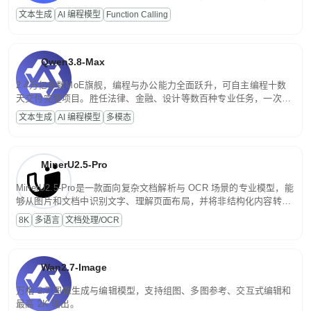
高并发、轻量化任务，适合日常对话、内容创作、基础 RAG、批量
文本生成
AI 编程模型
Function Calling
文案处理等普惠刚需场景。
Qwen3.8-Max
2.4万亿参数MoE旗舰，编程与办公能力全面跃升，可自主编程十数
天交付完整项目。胜任法律、金融、设计等数百种专业任务，一次对
话端到端交付生产级成果。原生视觉理解贯穿规划、执行与验证全流
文本生成
AI 编程模型
多模态
程，支持超长文档与长视频的深度语义解析。长程任务中自主规划与
闭环迭代，持续进化。
MinerU2.5-Pro
MinerU2.5-Pro是一款面向复杂文档解析与 OCR 场景的专业模型，能
够从图片和文档中识别文字、理解页面布局，并将非结构化内容转换
为便于存储、检索和二次处理的结构化结果。
8K
多语言
文档处理/OCR
Wan2.7-Image
万相 2.7 图像生成与编辑模型，支持组图、多图参考、交互式编辑和
最高 2K 输出。