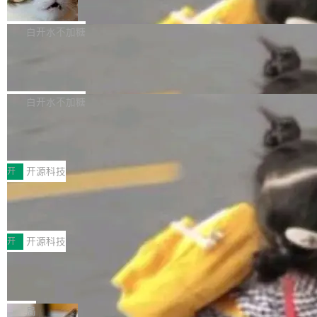
准 AI 能力认知
撑庞大支出的资金来源却呈现出截然不同的面
sh | bash 安装一个能在大项目里自动规划、写
机器出题的前提，是让机器拥有全局视野。整个
貌。数据显示，微软和 Meta 主要依托充沛的经
代码、验证结果的 AI 终端工具。 据介绍，Muse
构建流程可以分为四个环节：建图 → 控制难度
白开水不加糖
营现金流来覆盖资本开支，其资本支出覆盖率分
Code 是 Meta 的编程 agent 产品。它和市场上
→ 质量把关 → 数据概览。
别达到155% 和106%;而SpaceXAI的经营现金
已有的终端编程 agent 在设计理念上有几个明显
腾讯开源 UCL-MPComm 通信库
流仅能覆盖资本开支的12...
的差异点。 异步后台 agent：Muse Code 有一
腾讯网平团队宣布开源了 UCL-MPComm 通信
个主 agent 循环，外加一组后台 agent。这些后
库，并将作为transport接入Mooncake TENT。
白开水不加糖
台 agent...
该通信库针对AI Memory池化场景的数据传输需
CoStrict入选工信部2025人工智能应用
求进行了深度优化，能够实现数据中心内大规模
典型案例
计算节点间多种内存类型的高性能通信。 UCL-
近日，工信部科技司公示《2025人工智能应用典
MPComm将作为一种传输引擎接入Mooncake T
型案例入选名单》，深信服“面向企业研发场景的
开
开源科技
ENT，实现零拷贝传输性能提升30%、非零拷贝
开源 AI 编程平台 CoStrict 应用”凭借卓越的技术
深信服AI算力网关入选工信部人工智能
传输性能最高提升5倍。UCL-MPComm底层基
创新与落地成效成功入选。 全链路私有化部署，
应用典型案例！
于自研UCL-Engine通信引擎，后续腾讯网平将
助力企业AI研发安全落地 当前，越来越多企业已
前不久，工业和信息化部正式发布《2025年人工
持续开源更多基于UCL-Engine的高性能通信组
经开始引入 AI Coding 工具，通过调用公有云模
智能应用典型案例名单》，集中展示人工智能在
开
开源科技
件。 腾讯网平团队在UCL-MPComm中实现了一
型或企业内部部署模型提升研发效率。但随着 AI
各领域的应用成果，覆盖技术底座、行业赋能、
个独立于业务线程的全局通信引擎（Engine），
Coding 从个人辅助工具逐步走向团队级、组织
Jeff Dean 离开 Google：一个时代的结
产品应用、支撑保障、专题等五大方向。深信服
并实...
束，一个实验室的开始
级应用，企业在规模化落地过程中，对安全性、
AI算力网关（AI创新平台）成功入选！ 随着各行
Google 员工编号 20。MapReduce 作者之一。
可控性和代码质量提出了更高要求。 首先是数据
各业的Agent走向规模化建设，算力构成形态逐
Bigtable 作者之一。TensorFlow 的作者之一。
局