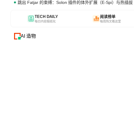
跳出 Fatjar 的束缚：Solon 插件的体外扩展（E-Spi）与热插拔（
TECH DAILY
阅读榜单
每日内容报纸化
每周热文看这里
AI 造物