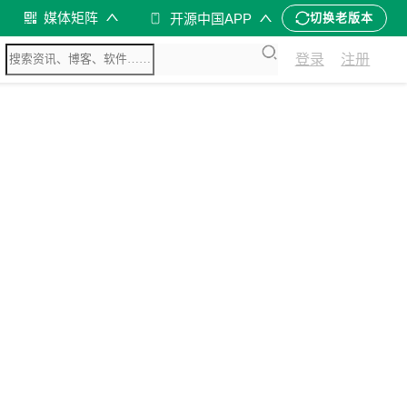
媒体矩阵
开源中国APP
切换老版本
登录
注册