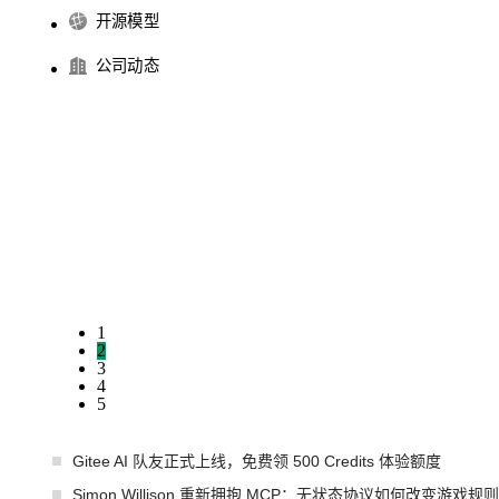
开源模型
公司动态
1
2
3
4
5
Gitee AI 队友正式上线，免费领 500 Credits 体验额度
Simon Willison 重新拥抱 MCP：无状态协议如何改变游戏规则