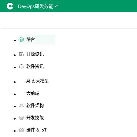
DevOps研发效能
综合
开源资讯
软件资讯
AI & 大模型
大前端
软件架构
开发技能
硬件 & IoT