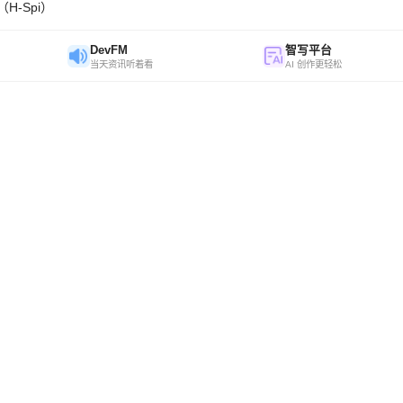
H-Spi）
DevFM
智写平台
当天资讯听着看
AI 创作更轻松