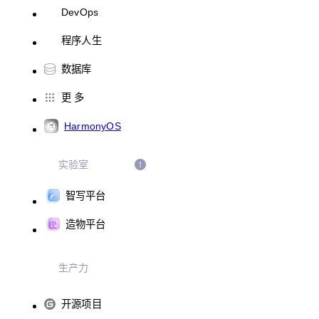
DevOps
程序人生
数据库
更 多
HarmonyOS
实验室
智写平台
造物平台
生产力
开源项目