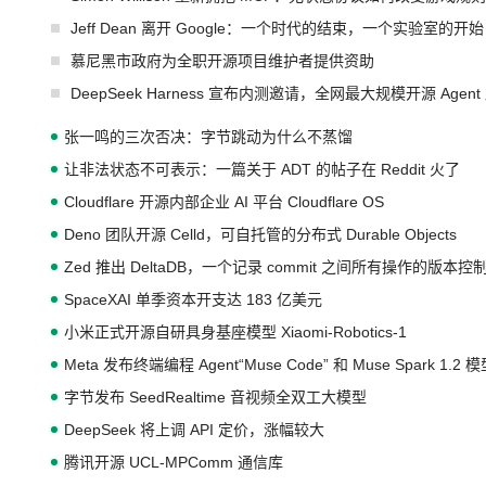
Jeff Dean 离开 Google：一个时代的结束，一个实验室的开始
慕尼黑市政府为全职开源项目维护者提供资助
DeepSeek Harness 宣布内测邀请，全网最大规模开源 Age
张一鸣的三次否决：字节跳动为什么不蒸馏
让非法状态不可表示：一篇关于 ADT 的帖子在 Reddit 火了
Cloudflare 开源内部企业 AI 平台 Cloudflare OS
Deno 团队开源 Celld，可自托管的分布式 Durable Objects
Zed 推出 DeltaDB，一个记录 commit 之间所有操作的版本控
SpaceXAI 单季资本开支达 183 亿美元
小米正式开源自研具身基座模型 Xiaomi-Robotics-1
Meta 发布终端编程 Agent“Muse Code” 和 Muse Spark 1.2 
字节发布 SeedRealtime 音视频全双工大模型
DeepSeek 将上调 API 定价，涨幅较大
腾讯开源 UCL-MPComm 通信库